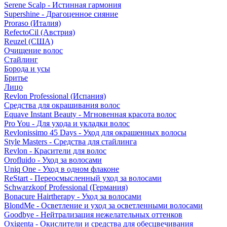
Serene Scalp - Истинная гармония
Supershine - Драгоценное сияние
Proraso (Италия)
RefectoCil (Австрия)
Reuzel (США)
Очищение волос
Стайлинг
Борода и усы
Бритье
Лицо
Revlon Professional (Испания)
Средства для окрашивания волос
Equave Instant Beauty - Мгновенная красота волос
Pro You - Для ухода и укладки волос
Revlonissimo 45 Days - Уход для окрашенных волосы
Style Masters - Средства для стайлинга
Revlon - Красители для волос
Orofluido - Уход за волосами
Uniq One - Уход в одном флаконе
ReStart - Переосмысленный уход за волосами
Schwarzkopf Professional (Германия)
Bonacure Hairtherapy - Уход за волосами
BlondMe - Осветление и уход за осветленными волосами
Goodbye - Нейтрализация нежелательных оттенков
Oxigenta - Окислители и средства для обесцвечивания