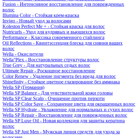
Fusion - Интенсивное восстановление для поврежденных
волос
Illumina Color - Стойкая крем-краска
Invigo - Новый уход за волосами
Koleston Perfect Me + - Стойкая краска для волос
Nutricurls - Уход для кудрявых и вьющихся волос
Performance - Классика современного стайлинга
Oil Reflections - Квинтэссенция блеска для сияния ваших
волос
Wella - Окислители
Wella°Plex - Восстановление структуры волос
True Grey - Для натуральных седых волос
Ultimate Repair - Роскошное восстановление
Color Renew - Удаление пигмента без вреда для волос
Shinefinity - Стойкое цветное глазирование без аммиака
Wella SP (Германия)
Wella SP Balance - Для чувствительной кожи головы
Wella SP Clear Scalp - Очищение против перхоти
Wella SP Color Save - Сохранение цвета для окрашенных волос
Wella SP Hydrate - Увлажнение для нормальных и сухих волос
Wella SP Repair - Восстановление для поврежденных волос
Wella SP Luxe Oil - Новая коллекция для защиты кератина
волос
Wella SP Just Men - Мужская линия средств для ухода за
волосами