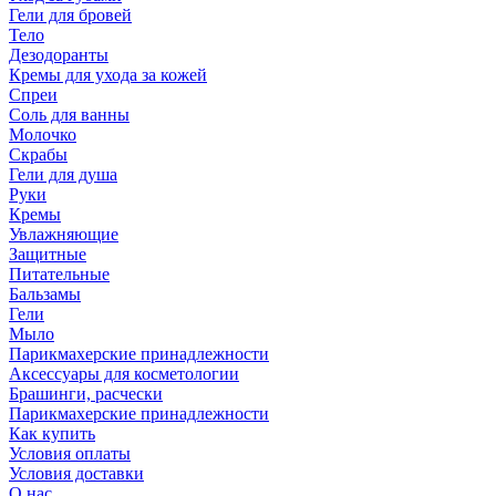
Гели для бровей
Тело
Дезодоранты
Кремы для ухода за кожей
Спреи
Соль для ванны
Молочко
Скрабы
Гели для душа
Руки
Кремы
Увлажняющие
Защитные
Питательные
Бальзамы
Гели
Мыло
Парикмахерские принадлежности
Аксессуары для косметологии
Брашинги, расчески
Парикмахерские принадлежности
Как купить
Условия оплаты
Условия доставки
О нас