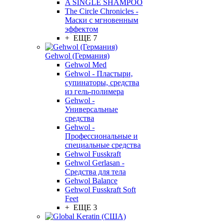
A SINGLE SHAMPOO
The Circle Chronicles -
Маски с мгновенным
эффектом
+ ЕЩЕ 7
Gehwol (Германия)
Gehwol Med
Gehwol - Пластыри,
супинаторы, средства
из гель-полимера
Gehwol -
Универсальные
средства
Gehwol -
Профессиональные и
специальные средства
Gehwol Fusskraft
Gehwol Gerlasan -
Средства для тела
Gehwol Balance
Gehwol Fusskraft Soft
Feet
+ ЕЩЕ 3