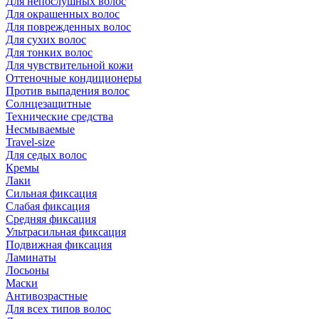
Для непослушных волос
Для окрашенных волос
Для поврежденных волос
Для сухих волос
Для тонких волос
Для чувствительной кожи
Оттеночные кондиционеры
Против выпадения волос
Солнцезащитные
Технические средства
Несмываемые
Travel-size
Для седых волос
Кремы
Лаки
Сильная фиксация
Слабая фиксация
Средняя фиксация
Ультрасильная фиксация
Подвижная фиксация
Ламинаты
Лосьоны
Маски
Антивозрастные
Для всех типов волос