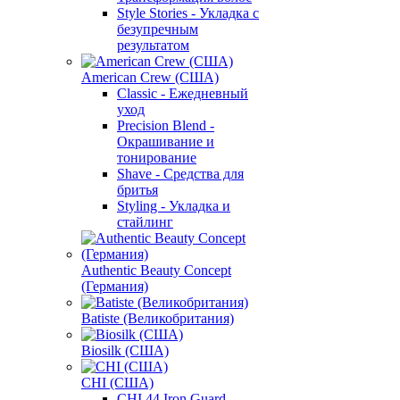
Style Stories - Укладка с
безупречным
результатом
American Crew (США)
Classic - Ежедневный
уход
Precision Blend -
Окрашивание и
тонирование
Shave - Средства для
бритья
Styling - Укладка и
стайлинг
Authentic Beauty Concept
(Германия)
Batiste (Великобритания)
Biosilk (США)
CHI (США)
CHI 44 Iron Guard -