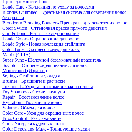
Принадлежности Londa
Londa Care - Коллекция по уходу за волосами
Blondes Unlimited - Креативная система для осветления волос
без фольги
Blondoran Blonding Powder - Препараты для осветления волос
Color Switch - Оттеночная краска прямого действия
Curl & Londa Form - Текстурирование
Londa Color - Окрашивание для волос
Londa Style - Новая коллекция стайлинга
Color Tune - Экспресс-тонер для волос
Matrix (США)
Super Sync - Щелочной безаммиачный краситель
SoColor - Стойкое окрашивание для волос
Moroccanoil (Израиль)
Styling - Стайлинг и укладка
Brushes - Брашинги и расчески
Treatment - Уход за волосами и кожей головы
Dry Shampoo - Сухие шампуни
Repair - Восстановление волос
Hydration - Увлажнение волос
Volume - Объем для волос
Color Care - Уход для окрашенных волос
Frizz Control - Разглаживание
Curl - Уход для кудрявых волос
Color Depositing Mask - Тонирующие маски