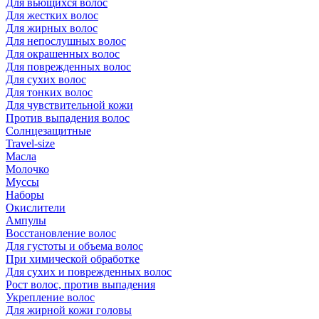
Для вьющихся волос
Для жестких волос
Для жирных волос
Для непослушных волос
Для окрашенных волос
Для поврежденных волос
Для сухих волос
Для тонких волос
Для чувствительной кожи
Против выпадения волос
Солнцезащитные
Travel-size
Масла
Молочко
Муссы
Наборы
Окислители
Ампулы
Восстановление волос
Для густоты и объема волос
При химической обработке
Для сухих и поврежденных волос
Рост волос, против выпадения
Укрепление волос
Для жирной кожи головы