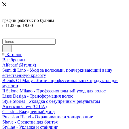
график работы:
по будням
с 11:00 до 18:00
Каталог
Все бренды
Alfaparf (Италия)
Semi di Lino - Уход за волосами, подчеркивающий вашу
естественную красоту
Blends Of Many - Линия профессиональных продуктов для
мужчин
Il Salone Milano - Профессиональный уход для волос
Lisse Design - Трансформация волос
Style Stories - Укладка с безупречным результатом
American Crew (США)
Classic - Ежедневный уход
Precision Blend - Окрашивание и тонирование
Shave - Средства для бритья
Styling - Укладка и стайлинг