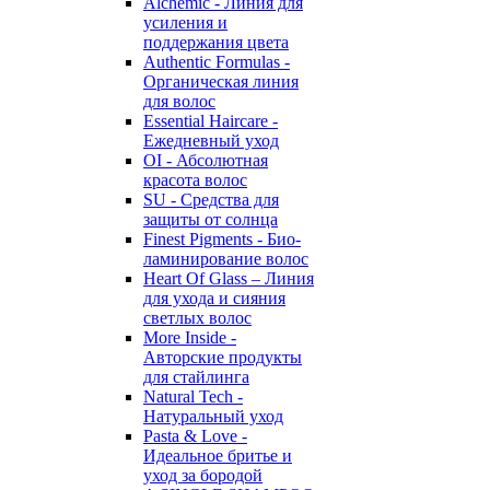
Alchemic - Линия для
усиления и
поддержания цвета
Authentic Formulas -
Органическая линия
для волос
Essential Haircare -
Eжедневный уход
OI - Абсолютная
красота волос
SU - Средства для
защиты от солнца
Finest Pigments - Био-
ламинирование волос
Heart Of Glass – Линия
для ухода и сияния
светлых волос
More Inside -
Авторские продукты
для стайлинга
Natural Tech -
Натуральный уход
Pasta & Love -
Идеальное бритье и
уход за бородой