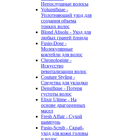
Непослушные волосы
Volumifique -
Уплотняющий уход для
создания объема
тонких волос
Blond Absolu - Уход для
любых граней блонда
Fusio-Dose -
Молекулярные
коктейли для волос
Chronologiste -
Искусство
ревитализации волос
Couture Styling -
Средства для укладки
Densifique - Потеря
густоты волос
Elixir Ultime - На
основе драгоценных
масел
Fresh Affair - Сухой
шампунь
Fusio-Scrub - Скраб-
уход для кожи головы
и волос