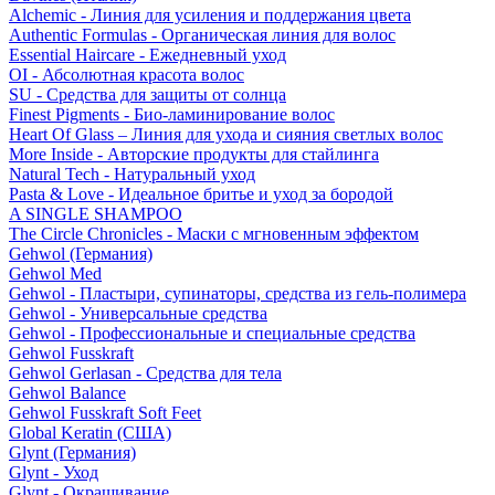
Alchemic - Линия для усиления и поддержания цвета
Authentic Formulas - Органическая линия для волос
Essential Haircare - Eжедневный уход
OI - Абсолютная красота волос
SU - Средства для защиты от солнца
Finest Pigments - Био-ламинирование волос
Heart Of Glass – Линия для ухода и сияния светлых волос
More Inside - Авторские продукты для стайлинга
Natural Tech - Натуральный уход
Pasta & Love - Идеальное бритье и уход за бородой
A SINGLE SHAMPOO
The Circle Chronicles - Маски с мгновенным эффектом
Gehwol (Германия)
Gehwol Med
Gehwol - Пластыри, супинаторы, средства из гель-полимера
Gehwol - Универсальные средства
Gehwol - Профессиональные и специальные средства
Gehwol Fusskraft
Gehwol Gerlasan - Средства для тела
Gehwol Balance
Gehwol Fusskraft Soft Feet
Global Keratin (США)
Glynt (Германия)
Glynt - Уход
Glynt - Окрашивание