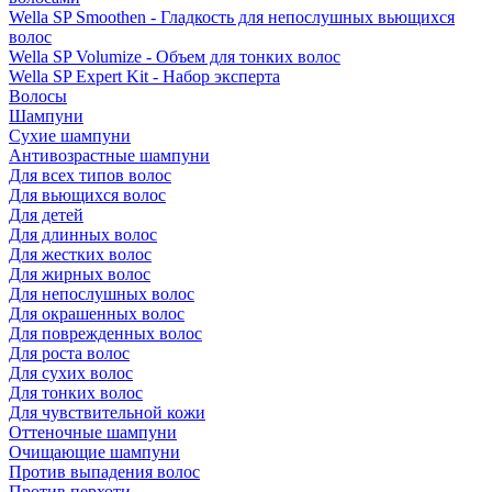
Wella SP Smoothen - Гладкость для непослушных вьющихся
волос
Wella SP Volumize - Объем для тонких волос
Wella SP Expert Kit - Набор эксперта
Волосы
Шампуни
Сухие шампуни
Антивозрастные шампуни
Для всех типов волос
Для вьющихся волос
Для детей
Для длинных волос
Для жестких волос
Для жирных волос
Для непослушных волос
Для окрашенных волос
Для поврежденных волос
Для роста волос
Для сухих волос
Для тонких волос
Для чувствительной кожи
Оттеночные шампуни
Очищающие шампуни
Против выпадения волос
Против перхоти