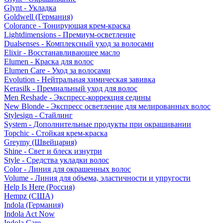
Glynt - Укладка
Goldwell (Германия)
Colorance - Тонирующая крем-краска
Lightdimensions - Премиум-осветление
Dualsenses - Комплексный уход за волосами
Elixir - Восстанавливающее масло
Elumen - Краска для волос
Elumen Care - Уход за волосами
Evolution - Нейтральная химическая завивка
Kerasilk - Премиальный уход для волос
Men Reshade - Экспресс-коррекция седины
New Blonde - Экспресс осветление для мелированных волос
Stylesign - Стайлинг
System - Дополнительные продукты при окрашивании
Topchic - Стойкая крем-краска
Greymy (Швейцария)
Shine - Свет и блеск изнутри
Style - Средства укладки волос
Color - Линия для окрашенных волос
Volume - Линия для объема, эластичности и упругости
Help Is Here (Россия)
Hempz (США)
Indola (Германия)
Indola Act Now
Indola Care