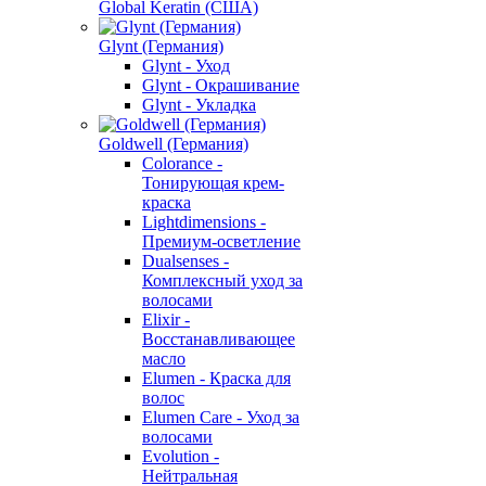
Global Keratin (США)
Glynt (Германия)
Glynt - Уход
Glynt - Окрашивание
Glynt - Укладка
Goldwell (Германия)
Colorance -
Тонирующая крем-
краска
Lightdimensions -
Премиум-осветление
Dualsenses -
Комплексный уход за
волосами
Elixir -
Восстанавливающее
масло
Elumen - Краска для
волос
Elumen Care - Уход за
волосами
Evolution -
Нейтральная