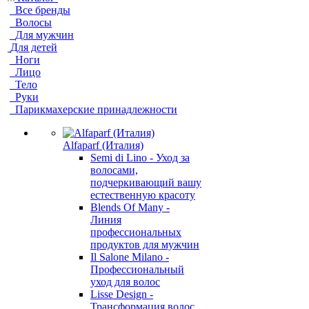
Все бренды
Волосы
Для мужчин
Для детей
Ноги
Лицо
Тело
Руки
Парикмахерские принадлежности
Alfaparf (Италия)
Semi di Lino - Уход за
волосами,
подчеркивающий вашу
естественную красоту
Blends Of Many -
Линия
профессиональных
продуктов для мужчин
Il Salone Milano -
Профессиональный
уход для волос
Lisse Design -
Трансформация волос