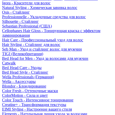
Igora - Красители для волос
Natural Styling - Химическая завивка волос
Osis - Стайлинг
Professionnelle - Укладочные средства для волос
Silhouette - Стайлинг
Sebastian Professional (США)
Cellophanes Hair Gloss - Тонирующая краска с эффектом
ламинирования
Hair Care - Профессиональный уход для волос
Hair Styling - Стайлинг для волос
Seb Man - Уход и стайлинг волос для мужчин
TIGI (Великобритания)
Bed Head for Men - Уход за волосами для мужчин
Catwalk
Bed Head Care - Уходы
Bed Head Style - Стайлинг
Wella Professionals (Германия)
Wella - Аксессуары
Blondor - Блондирование
Color Fresh - Оттеночные маски
ColorMotion - Сила и цвет
Color Touch - Интенсивное тонирование
Creatine+ - Трансформация текстуры
EIMI Styling - Настроение вашего стиля
Elements - Натуральная линия ухода за волосами