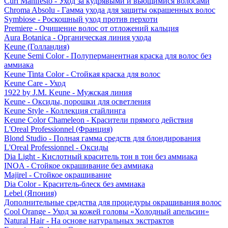
Curl Manifesto - Уход за кудрявыми и вьющимися волосами
Chroma Absolu - Гамма ухода для защиты окрашенных волос
Symbiose - Роскошный уход против перхоти
Premiere - Очищение волос от отложений кальция
Aura Botanica - Органическая линия ухода
Keune (Голландия)
Keune Semi Color - Полуперманентная краска для волос без
аммиака
Keune Tinta Color - Стойкая краска для волос
Keune Care - Уход
1922 by J.M. Keune - Мужская линия
Keune - Оксиды, порошки для осветления
Keune Style - Коллекция стайлинга
Keune Color Chameleon - Красители прямого действия
L'Oreal Professionnel (Франция)
Blond Studio - Полная гамма средств для блондирования
L'Oreal Professionnel - Оксиды
Dia Light - Кислотный краситель тон в тон без аммиака
INOA - Стойкое окрашивание без аммиака
Majirel - Стойкое окрашивание
Dia Color - Краситель-блеск без аммиака
Lebel (Япония)
Дополнительные средства для процедуры окрашивания волос
Cool Orange - Уход за кожей головы «Холодный апельсин»
Natural Hair - На основе натуральных экстрактов