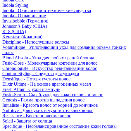
Indola Styling
Indola - Окислители и технические средства
Indola - Окрашивание
Invisibobble (Германия)
Johnson’s Baby (США)
K18 (США)
Kerastase (Франция)
Discipline - Непослушные волосы
Volumifique - Уплотняющий уход для создания объема тонких
волос
Blond Absolu - Уход для любых граней блонда
Fusio-Dose - Молекулярные коктейли для волос
Chronologiste - Искусство ревитализации волос
Couture Styling - Средства для укладки
Densifique - Потеря густоты волос
Elixir Ultime - На основе драгоценных масел
Fresh Affair - Сухой шампунь
Fusio-Scrub - Скраб-уход для кожи головы и волос
Genesis - Гамма против выпадения волос
Initialiste - Красота волос от корней до кончиков
Nutritive - Для сухих и чувствительных волос
Resistance - Восстановление волос
Soleil - Защита от солнца
Specifique - Несбалансированное состояние кожи головы