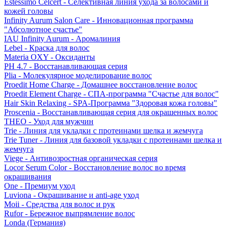
Estessimo Celcert - Селективная линия ухода за волосами и
кожей головы
Infinity Aurum Salon Care - Инновационная программа
"Абсолютное счастье"
IAU Infinity Aurum - Аромалиния
Lebel - Краска для волос
Materia OXY - Оксиданты
PH 4.7 - Восстанавливающая серия
Plia - Молекулярное моделирование волос
Proedit Home Charge - Домашнее восстановление волос
Proedit Element Charge - СПА-программа "Счастье для волос"
Hair Skin Relaxing - SPA-Программа "Здоровая кожа головы"
Proscenia - Восстанавливающая серия для окрашенных волос
THEO - Уход для мужчин
Trie - Линия для укладки с протеинами шелка и жемчуга
Trie Tuner - Линия для базовой укладки с протеинами шелка и
жемчуга
Viege - Антивозростная органическая серия
Locor Serum Color - Восстановление волос во время
окрашивания
One - Премиум уход
Luviona - Окрашивание и anti-age уход
Moii - Средства для волос и рук
Rufor - Бережное выпрямление волос
Londa (Германия)