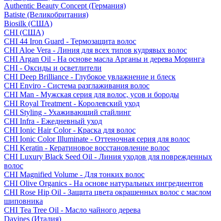
Authentic Beauty Concept (Германия)
Batiste (Великобритания)
Biosilk (США)
CHI (США)
CHI 44 Iron Guard - Термозащита волос
CHI Aloe Vera - Линия для всех типов кудрявых волос
CHI Argan Oil - На основе масла Арганы и дерева Моринга
CHI - Оксиды и осветлители
CHI Deep Brilliance - Глубокое увлажнение и блеск
CHI Enviro - Система разглаживания волос
CHI Man - Мужская серия для волос, усов и бороды
CHI Royal Treatment - Королевский уход
CHI Styling - Ухаживающий стайлинг
CHI Infra - Ежедневный уход
CHI Ionic Hair Color - Краска для волос
CHI Ionic Color Illuminate - Оттеночная серия для волос
CHI Keratin - Кератиновое восстановление волос
CHI Luxury Black Seed Oil - Линия уходов для поврежденных
волос
CHI Magnified Volume - Для тонких волос
CHI Olive Organics - На основе натуральных ингредиентов
CHI Rose Hip Oil - Защита цвета окрашенных волос с маслом
шиповника
CHI Tea Tree Oil - Масло чайного дерева
Davines (Италия)