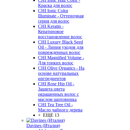
CHI Ionic Hair Color -
Краска для волос
CHI Ionic Color
Illuminate - Оттеночная
серия для волос
CHI Keratin -
Кератиновое
восстановление волос
CHI Luxury Black Seed
Oil - Линия уходов для
поврежденных волос
CHI Magnified Volume -
Для тонких волос
CHI Olive Organics - На
основе натуральных
ингредиентов
CHI Rose Hip Oil -
Защита цвета
окрашенных волос с
маслом шиповника
CHI Tea Tree Oil -
Масло чайного дерева
+ ЕЩЕ 13
Davines (Италия)