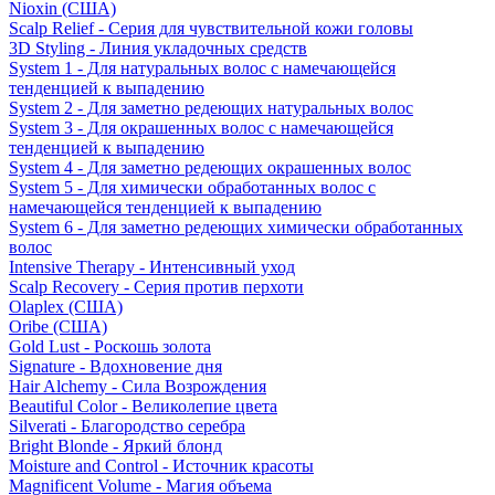
Nioxin (США)
Scalp Relief - Серия для чувствительной кожи головы
3D Styling - Линия укладочных средств
System 1 - Для натуральных волос с намечающейся
тенденцией к выпадению
System 2 - Для заметно редеющих натуральных волос
System 3 - Для окрашенных волос с намечающейся
тенденцией к выпадению
System 4 - Для заметно редеющих окрашенных волос
System 5 - Для химически обработанных волос с
намечающейся тенденцией к выпадению
System 6 - Для заметно редеющих химически обработанных
волос
Intensive Therapy - Интенсивный уход
Scalp Recovery - Серия против перхоти
Olaplex (США)
Oribe (США)
Gold Lust - Роскошь золота
Signature - Вдохновение дня
Hair Alchemy - Сила Возрождения
Beautiful Color - Великолепие цвета
Silverati - Благородство серебра
Bright Blonde - Яркий блонд
Moisture and Control - Источник красоты
Magnificent Volume - Магия объема