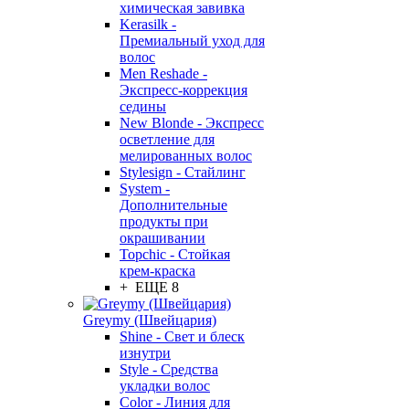
химическая завивка
Kerasilk -
Премиальный уход для
волос
Men Reshade -
Экспресс-коррекция
седины
New Blonde - Экспресс
осветление для
мелированных волос
Stylesign - Стайлинг
System -
Дополнительные
продукты при
окрашивании
Topchic - Стойкая
крем-краска
+ ЕЩЕ 8
Greymy (Швейцария)
Shine - Свет и блеск
изнутри
Style - Средства
укладки волос
Color - Линия для