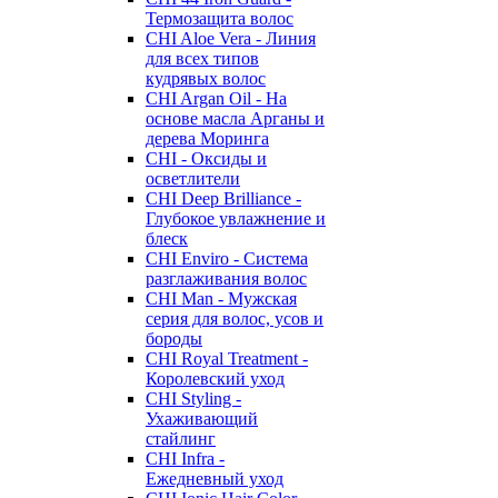
Термозащита волос
CHI Aloe Vera - Линия
для всех типов
кудрявых волос
CHI Argan Oil - На
основе масла Арганы и
дерева Моринга
CHI - Оксиды и
осветлители
CHI Deep Brilliance -
Глубокое увлажнение и
блеск
CHI Enviro - Система
разглаживания волос
CHI Man - Мужская
серия для волос, усов и
бороды
CHI Royal Treatment -
Королевский уход
CHI Styling -
Ухаживающий
стайлинг
CHI Infra -
Ежедневный уход