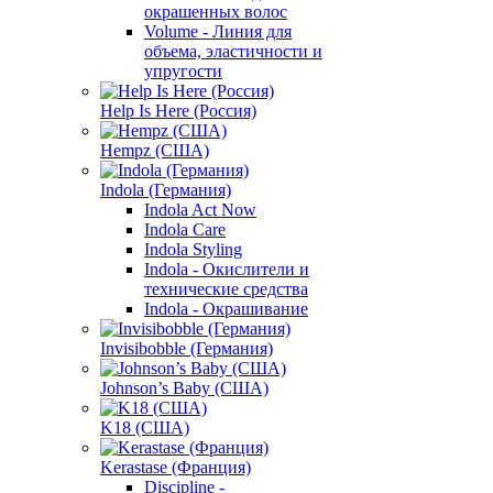
окрашенных волос
Volume - Линия для
объема, эластичности и
упругости
Help Is Here (Россия)
Hempz (США)
Indola (Германия)
Indola Act Now
Indola Care
Indola Styling
Indola - Окислители и
технические средства
Indola - Окрашивание
Invisibobble (Германия)
Johnson’s Baby (США)
K18 (США)
Kerastase (Франция)
Discipline -