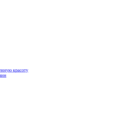
венную красоту
чин