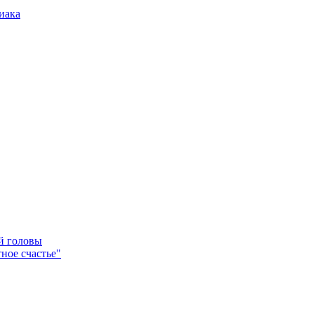
иака
ей головы
ное счастье"