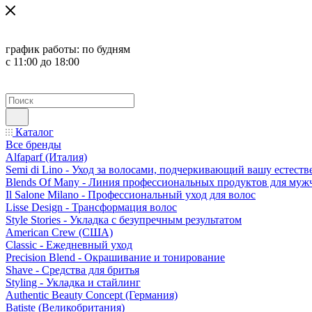
график работы:
по будням
с 11:00 до 18:00
Каталог
Все бренды
Alfaparf (Италия)
Semi di Lino - Уход за волосами, подчеркивающий вашу естест
Blends Of Many - Линия профессиональных продуктов для муж
Il Salone Milano - Профессиональный уход для волос
Lisse Design - Трансформация волос
Style Stories - Укладка с безупречным результатом
American Crew (США)
Classic - Ежедневный уход
Precision Blend - Окрашивание и тонирование
Shave - Средства для бритья
Styling - Укладка и стайлинг
Authentic Beauty Concept (Германия)
Batiste (Великобритания)