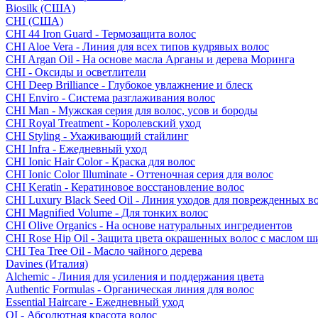
Biosilk (США)
CHI (США)
CHI 44 Iron Guard - Термозащита волос
CHI Aloe Vera - Линия для всех типов кудрявых волос
CHI Argan Oil - На основе масла Арганы и дерева Моринга
CHI - Оксиды и осветлители
CHI Deep Brilliance - Глубокое увлажнение и блеск
CHI Enviro - Система разглаживания волос
CHI Man - Мужская серия для волос, усов и бороды
CHI Royal Treatment - Королевский уход
CHI Styling - Ухаживающий стайлинг
CHI Infra - Ежедневный уход
CHI Ionic Hair Color - Краска для волос
CHI Ionic Color Illuminate - Оттеночная серия для волос
CHI Keratin - Кератиновое восстановление волос
CHI Luxury Black Seed Oil - Линия уходов для поврежденных в
CHI Magnified Volume - Для тонких волос
CHI Olive Organics - На основе натуральных ингредиентов
CHI Rose Hip Oil - Защита цвета окрашенных волос с маслом 
CHI Tea Tree Oil - Масло чайного дерева
Davines (Италия)
Alchemic - Линия для усиления и поддержания цвета
Authentic Formulas - Органическая линия для волос
Essential Haircare - Eжедневный уход
OI - Абсолютная красота волос