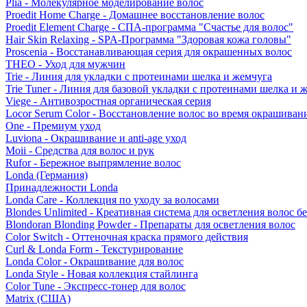
Plia - Молекулярное моделирование волос
Proedit Home Charge - Домашнее восстановление волос
Proedit Element Charge - СПА-программа "Счастье для волос"
Hair Skin Relaxing - SPA-Программа "Здоровая кожа головы"
Proscenia - Восстанавливающая серия для окрашенных волос
THEO - Уход для мужчин
Trie - Линия для укладки с протеинами шелка и жемчуга
Trie Tuner - Линия для базовой укладки с протеинами шелка и 
Viege - Антивозростная органическая серия
Locor Serum Color - Восстановление волос во время окрашиван
One - Премиум уход
Luviona - Окрашивание и anti-age уход
Moii - Средства для волос и рук
Rufor - Бережное выпрямление волос
Londa (Германия)
Принадлежности Londa
Londa Care - Коллекция по уходу за волосами
Blondes Unlimited - Креативная система для осветления волос б
Blondoran Blonding Powder - Препараты для осветления волос
Color Switch - Оттеночная краска прямого действия
Curl & Londa Form - Текстурирование
Londa Color - Окрашивание для волос
Londa Style - Новая коллекция стайлинга
Color Tune - Экспресс-тонер для волос
Matrix (США)