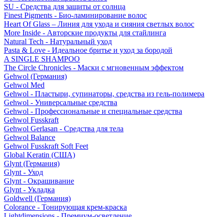
SU - Средства для защиты от солнца
Finest Pigments - Био-ламинирование волос
Heart Of Glass – Линия для ухода и сияния светлых волос
More Inside - Авторские продукты для стайлинга
Natural Tech - Натуральный уход
Pasta & Love - Идеальное бритье и уход за бородой
A SINGLE SHAMPOO
The Circle Chronicles - Маски с мгновенным эффектом
Gehwol (Германия)
Gehwol Med
Gehwol - Пластыри, супинаторы, средства из гель-полимера
Gehwol - Универсальные средства
Gehwol - Профессиональные и специальные средства
Gehwol Fusskraft
Gehwol Gerlasan - Средства для тела
Gehwol Balance
Gehwol Fusskraft Soft Feet
Global Keratin (США)
Glynt (Германия)
Glynt - Уход
Glynt - Окрашивание
Glynt - Укладка
Goldwell (Германия)
Colorance - Тонирующая крем-краска
Lightdimensions - Премиум-осветление