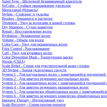
Super Sync - Щелочной безаммиачный краситель
SoColor - Стойкое окрашивание для волос
Moroccanoil (Израиль)
Styling - Стайлинг и укладка
Brushes - Брашинги и расчески
Treatment - Уход за волосами и кожей головы
Dry Shampoo - Сухие шампуни
Repair - Восстановление волос
Hydration - Увлажнение волос
Volume - Объем для волос
Color Care - Уход для окрашенных волос
Frizz Control - Разглаживание
Curl - Уход для кудрявых волос
Color Depositing Mask - Тонирующие маски
Nioxin (США)
Scalp Relief - Серия для чувствительной кожи головы
3D Styling - Линия укладочных средств
System 1 - Для натуральных волос с намечающейся тенденцией
System 2 - Для заметно редеющих натуральных волос
System 3 - Для окрашенных волос с намечающейся тенденцией
System 4 - Для заметно редеющих окрашенных волос
System 5 - Для химически обработанных волос с намечающейс
System 6 - Для заметно редеющих химически обработанных вол
Intensive Therapy - Интенсивный уход
Scalp Recovery - Серия против перхоти