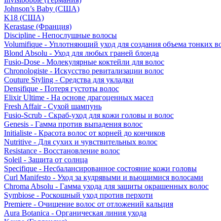
Johnson’s Baby (США)
K18 (США)
Kerastase (Франция)
Discipline - Непослушные волосы
Volumifique - Уплотняющий уход для создания объема тонких в
Blond Absolu - Уход для любых граней блонда
Fusio-Dose - Молекулярные коктейли для волос
Chronologiste - Искусство ревитализации волос
Couture Styling - Средства для укладки
Densifique - Потеря густоты волос
Elixir Ultime - На основе драгоценных масел
Fresh Affair - Сухой шампунь
Fusio-Scrub - Скраб-уход для кожи головы и волос
Genesis - Гамма против выпадения волос
Initialiste - Красота волос от корней до кончиков
Nutritive - Для сухих и чувствительных волос
Resistance - Восстановление волос
Soleil - Защита от солнца
Specifique - Несбалансированное состояние кожи головы
Curl Manifesto - Уход за кудрявыми и вьющимися волосами
Chroma Absolu - Гамма ухода для защиты окрашенных волос
Symbiose - Роскошный уход против перхоти
Premiere - Очищение волос от отложений кальция
Aura Botanica - Органическая линия ухода