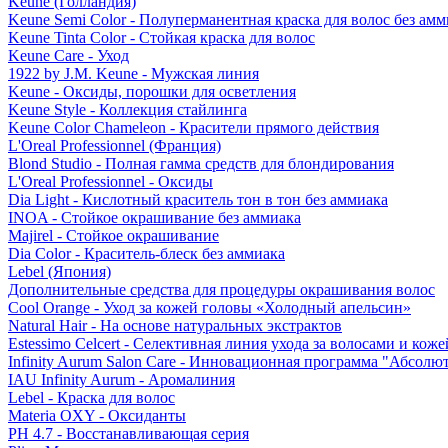
Keune (Голландия)
Keune Semi Color - Полуперманентная краска для волос без амм
Keune Tinta Color - Стойкая краска для волос
Keune Care - Уход
1922 by J.M. Keune - Мужская линия
Keune - Оксиды, порошки для осветления
Keune Style - Коллекция стайлинга
Keune Color Chameleon - Красители прямого действия
L'Oreal Professionnel (Франция)
Blond Studio - Полная гамма средств для блондирования
L'Oreal Professionnel - Оксиды
Dia Light - Кислотный краситель тон в тон без аммиака
INOA - Стойкое окрашивание без аммиака
Majirel - Стойкое окрашивание
Dia Color - Краситель-блеск без аммиака
Lebel (Япония)
Дополнительные средства для процедуры окрашивания волос
Cool Orange - Уход за кожей головы «Холодный апельсин»
Natural Hair - На основе натуральных экстрактов
Estessimo Celcert - Селективная линия ухода за волосами и кож
Infinity Aurum Salon Care - Инновационная программа "Абсолют
IAU Infinity Aurum - Аромалиния
Lebel - Краска для волос
Materia OXY - Оксиданты
PH 4.7 - Восстанавливающая серия