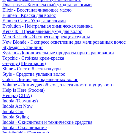
Dualsenses - Комплексный уход за волосами
Elixir - Восстанавливающее масло
Elumen - Краска для волос
Elumen Care - Уход за волосами
Evolution - Нейтральная химическая завивка
Kerasilk - Премиальный уход для волос
Men Reshade - Экспресс-коррекция седины
New Blonde - Экспресс осветление для мелированных волос
Stylesign - Стайлинг
System - Дополнительные продукты при окрашивании
Topchic - Стойкая крем-краска
Greymy (Швейцария)
Shine - Свет и блеск изнутри
Style - Средства укладки волос
Color - Линия для окрашенных волос
Volume - Линия для объема, эластичности и упругости
Help Is Here (Россия)
Hempz (США)
Indola (Германия)
Indola Act Now
Indola Care
Indola Styling
Indola - Окислители и технические средства
Indola - Окрашивание
Invisibobble (Германия)