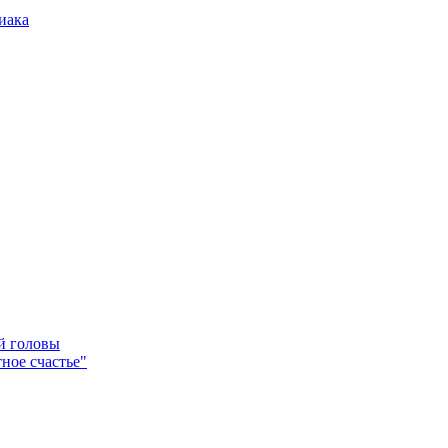
иака
ей головы
ное счастье"