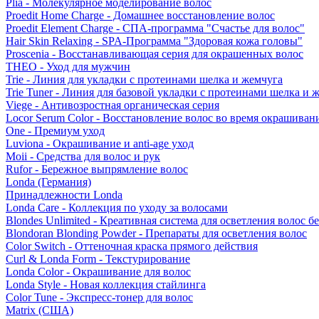
Plia - Молекулярное моделирование волос
Proedit Home Charge - Домашнее восстановление волос
Proedit Element Charge - СПА-программа "Счастье для волос"
Hair Skin Relaxing - SPA-Программа "Здоровая кожа головы"
Proscenia - Восстанавливающая серия для окрашенных волос
THEO - Уход для мужчин
Trie - Линия для укладки с протеинами шелка и жемчуга
Trie Tuner - Линия для базовой укладки с протеинами шелка и 
Viege - Антивозростная органическая серия
Locor Serum Color - Восстановление волос во время окрашиван
One - Премиум уход
Luviona - Окрашивание и anti-age уход
Moii - Средства для волос и рук
Rufor - Бережное выпрямление волос
Londa (Германия)
Принадлежности Londa
Londa Care - Коллекция по уходу за волосами
Blondes Unlimited - Креативная система для осветления волос б
Blondoran Blonding Powder - Препараты для осветления волос
Color Switch - Оттеночная краска прямого действия
Curl & Londa Form - Текстурирование
Londa Color - Окрашивание для волос
Londa Style - Новая коллекция стайлинга
Color Tune - Экспресс-тонер для волос
Matrix (США)