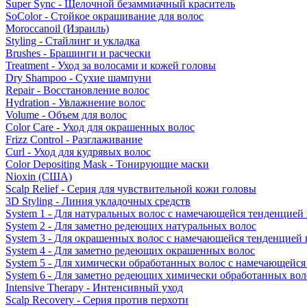
Super Sync - Щелочной безаммиачный краситель
SoColor - Стойкое окрашивание для волос
Moroccanoil (Израиль)
Styling - Стайлинг и укладка
Brushes - Брашинги и расчески
Treatment - Уход за волосами и кожей головы
Dry Shampoo - Сухие шампуни
Repair - Восстановление волос
Hydration - Увлажнение волос
Volume - Объем для волос
Color Care - Уход для окрашенных волос
Frizz Control - Разглаживание
Curl - Уход для кудрявых волос
Color Depositing Mask - Тонирующие маски
Nioxin (США)
Scalp Relief - Серия для чувствительной кожи головы
3D Styling - Линия укладочных средств
System 1 - Для натуральных волос с намечающейся тенденцией
System 2 - Для заметно редеющих натуральных волос
System 3 - Для окрашенных волос с намечающейся тенденцией
System 4 - Для заметно редеющих окрашенных волос
System 5 - Для химически обработанных волос с намечающейс
System 6 - Для заметно редеющих химически обработанных вол
Intensive Therapy - Интенсивный уход
Scalp Recovery - Серия против перхоти