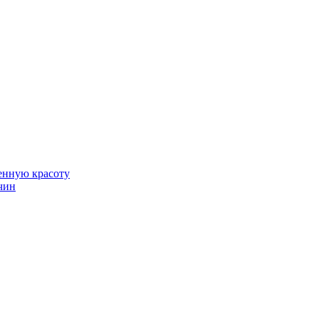
венную красоту
чин