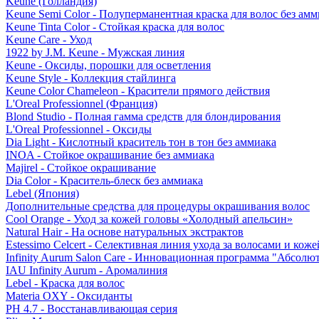
Keune (Голландия)
Keune Semi Color - Полуперманентная краска для волос без амм
Keune Tinta Color - Стойкая краска для волос
Keune Care - Уход
1922 by J.M. Keune - Мужская линия
Keune - Оксиды, порошки для осветления
Keune Style - Коллекция стайлинга
Keune Color Chameleon - Красители прямого действия
L'Oreal Professionnel (Франция)
Blond Studio - Полная гамма средств для блондирования
L'Oreal Professionnel - Оксиды
Dia Light - Кислотный краситель тон в тон без аммиака
INOA - Стойкое окрашивание без аммиака
Majirel - Стойкое окрашивание
Dia Color - Краситель-блеск без аммиака
Lebel (Япония)
Дополнительные средства для процедуры окрашивания волос
Cool Orange - Уход за кожей головы «Холодный апельсин»
Natural Hair - На основе натуральных экстрактов
Estessimo Celcert - Селективная линия ухода за волосами и кож
Infinity Aurum Salon Care - Инновационная программа "Абсолют
IAU Infinity Aurum - Аромалиния
Lebel - Краска для волос
Materia OXY - Оксиданты
PH 4.7 - Восстанавливающая серия