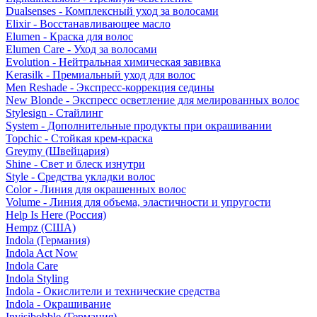
Dualsenses - Комплексный уход за волосами
Elixir - Восстанавливающее масло
Elumen - Краска для волос
Elumen Care - Уход за волосами
Evolution - Нейтральная химическая завивка
Kerasilk - Премиальный уход для волос
Men Reshade - Экспресс-коррекция седины
New Blonde - Экспресс осветление для мелированных волос
Stylesign - Стайлинг
System - Дополнительные продукты при окрашивании
Topchic - Стойкая крем-краска
Greymy (Швейцария)
Shine - Свет и блеск изнутри
Style - Средства укладки волос
Color - Линия для окрашенных волос
Volume - Линия для объема, эластичности и упругости
Help Is Here (Россия)
Hempz (США)
Indola (Германия)
Indola Act Now
Indola Care
Indola Styling
Indola - Окислители и технические средства
Indola - Окрашивание
Invisibobble (Германия)