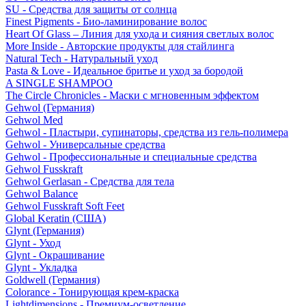
SU - Средства для защиты от солнца
Finest Pigments - Био-ламинирование волос
Heart Of Glass – Линия для ухода и сияния светлых волос
More Inside - Авторские продукты для стайлинга
Natural Tech - Натуральный уход
Pasta & Love - Идеальное бритье и уход за бородой
A SINGLE SHAMPOO
The Circle Chronicles - Маски с мгновенным эффектом
Gehwol (Германия)
Gehwol Med
Gehwol - Пластыри, супинаторы, средства из гель-полимера
Gehwol - Универсальные средства
Gehwol - Профессиональные и специальные средства
Gehwol Fusskraft
Gehwol Gerlasan - Средства для тела
Gehwol Balance
Gehwol Fusskraft Soft Feet
Global Keratin (США)
Glynt (Германия)
Glynt - Уход
Glynt - Окрашивание
Glynt - Укладка
Goldwell (Германия)
Colorance - Тонирующая крем-краска
Lightdimensions - Премиум-осветление