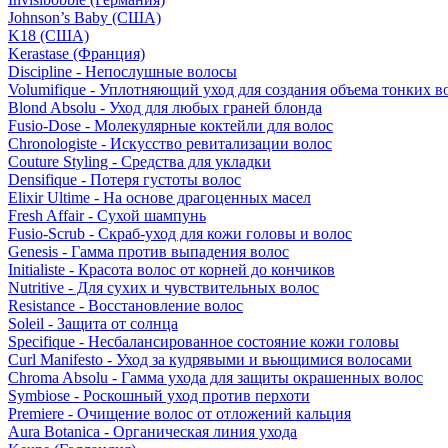
Johnson’s Baby (США)
K18 (США)
Kerastase (Франция)
Discipline - Непослушные волосы
Volumifique - Уплотняющий уход для создания объема тонких в
Blond Absolu - Уход для любых граней блонда
Fusio-Dose - Молекулярные коктейли для волос
Chronologiste - Искусство ревитализации волос
Couture Styling - Средства для укладки
Densifique - Потеря густоты волос
Elixir Ultime - На основе драгоценных масел
Fresh Affair - Сухой шампунь
Fusio-Scrub - Скраб-уход для кожи головы и волос
Genesis - Гамма против выпадения волос
Initialiste - Красота волос от корней до кончиков
Nutritive - Для сухих и чувствительных волос
Resistance - Восстановление волос
Soleil - Защита от солнца
Specifique - Несбалансированное состояние кожи головы
Curl Manifesto - Уход за кудрявыми и вьющимися волосами
Chroma Absolu - Гамма ухода для защиты окрашенных волос
Symbiose - Роскошный уход против перхоти
Premiere - Очищение волос от отложений кальция
Aura Botanica - Органическая линия ухода