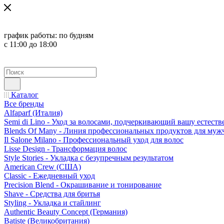
график работы:
по будням
с 11:00 до 18:00
Каталог
Все бренды
Alfaparf (Италия)
Semi di Lino - Уход за волосами, подчеркивающий вашу естест
Blends Of Many - Линия профессиональных продуктов для муж
Il Salone Milano - Профессиональный уход для волос
Lisse Design - Трансформация волос
Style Stories - Укладка с безупречным результатом
American Crew (США)
Classic - Ежедневный уход
Precision Blend - Окрашивание и тонирование
Shave - Средства для бритья
Styling - Укладка и стайлинг
Authentic Beauty Concept (Германия)
Batiste (Великобритания)