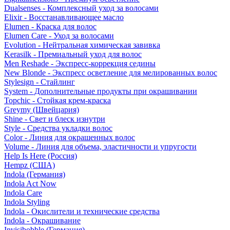
Dualsenses - Комплексный уход за волосами
Elixir - Восстанавливающее масло
Elumen - Краска для волос
Elumen Care - Уход за волосами
Evolution - Нейтральная химическая завивка
Kerasilk - Премиальный уход для волос
Men Reshade - Экспресс-коррекция седины
New Blonde - Экспресс осветление для мелированных волос
Stylesign - Стайлинг
System - Дополнительные продукты при окрашивании
Topchic - Стойкая крем-краска
Greymy (Швейцария)
Shine - Свет и блеск изнутри
Style - Средства укладки волос
Color - Линия для окрашенных волос
Volume - Линия для объема, эластичности и упругости
Help Is Here (Россия)
Hempz (США)
Indola (Германия)
Indola Act Now
Indola Care
Indola Styling
Indola - Окислители и технические средства
Indola - Окрашивание
Invisibobble (Германия)