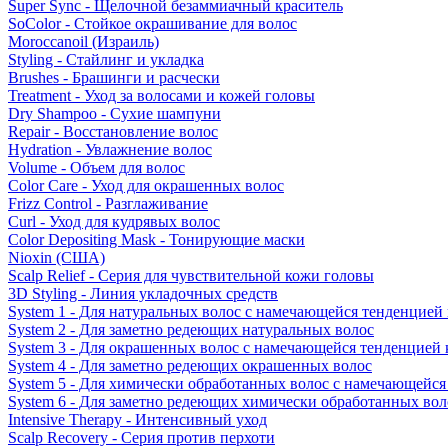
Super Sync - Щелочной безаммиачный краситель
SoColor - Стойкое окрашивание для волос
Moroccanoil (Израиль)
Styling - Стайлинг и укладка
Brushes - Брашинги и расчески
Treatment - Уход за волосами и кожей головы
Dry Shampoo - Сухие шампуни
Repair - Восстановление волос
Hydration - Увлажнение волос
Volume - Объем для волос
Color Care - Уход для окрашенных волос
Frizz Control - Разглаживание
Curl - Уход для кудрявых волос
Color Depositing Mask - Тонирующие маски
Nioxin (США)
Scalp Relief - Серия для чувствительной кожи головы
3D Styling - Линия укладочных средств
System 1 - Для натуральных волос с намечающейся тенденцией
System 2 - Для заметно редеющих натуральных волос
System 3 - Для окрашенных волос с намечающейся тенденцией
System 4 - Для заметно редеющих окрашенных волос
System 5 - Для химически обработанных волос с намечающейс
System 6 - Для заметно редеющих химически обработанных вол
Intensive Therapy - Интенсивный уход
Scalp Recovery - Серия против перхоти