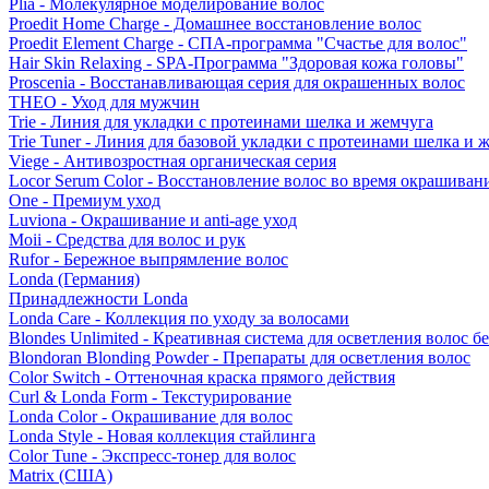
Plia - Молекулярное моделирование волос
Proedit Home Charge - Домашнее восстановление волос
Proedit Element Charge - СПА-программа "Счастье для волос"
Hair Skin Relaxing - SPA-Программа "Здоровая кожа головы"
Proscenia - Восстанавливающая серия для окрашенных волос
THEO - Уход для мужчин
Trie - Линия для укладки с протеинами шелка и жемчуга
Trie Tuner - Линия для базовой укладки с протеинами шелка и 
Viege - Антивозростная органическая серия
Locor Serum Color - Восстановление волос во время окрашиван
One - Премиум уход
Luviona - Окрашивание и anti-age уход
Moii - Средства для волос и рук
Rufor - Бережное выпрямление волос
Londa (Германия)
Принадлежности Londa
Londa Care - Коллекция по уходу за волосами
Blondes Unlimited - Креативная система для осветления волос б
Blondoran Blonding Powder - Препараты для осветления волос
Color Switch - Оттеночная краска прямого действия
Curl & Londa Form - Текстурирование
Londa Color - Окрашивание для волос
Londa Style - Новая коллекция стайлинга
Color Tune - Экспресс-тонер для волос
Matrix (США)