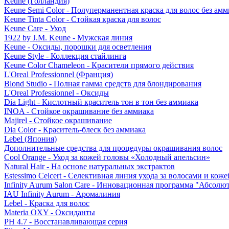
Keune (Голландия)
Keune Semi Color - Полуперманентная краска для волос без амм
Keune Tinta Color - Стойкая краска для волос
Keune Care - Уход
1922 by J.M. Keune - Мужская линия
Keune - Оксиды, порошки для осветления
Keune Style - Коллекция стайлинга
Keune Color Chameleon - Красители прямого действия
L'Oreal Professionnel (Франция)
Blond Studio - Полная гамма средств для блондирования
L'Oreal Professionnel - Оксиды
Dia Light - Кислотный краситель тон в тон без аммиака
INOA - Стойкое окрашивание без аммиака
Majirel - Стойкое окрашивание
Dia Color - Краситель-блеск без аммиака
Lebel (Япония)
Дополнительные средства для процедуры окрашивания волос
Cool Orange - Уход за кожей головы «Холодный апельсин»
Natural Hair - На основе натуральных экстрактов
Estessimo Celcert - Селективная линия ухода за волосами и кож
Infinity Aurum Salon Care - Инновационная программа "Абсолют
IAU Infinity Aurum - Аромалиния
Lebel - Краска для волос
Materia OXY - Оксиданты
PH 4.7 - Восстанавливающая серия