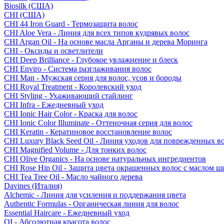
Biosilk (США)
CHI (США)
CHI 44 Iron Guard - Термозащита волос
CHI Aloe Vera - Линия для всех типов кудрявых волос
CHI Argan Oil - На основе масла Арганы и дерева Моринга
CHI - Оксиды и осветлители
CHI Deep Brilliance - Глубокое увлажнение и блеск
CHI Enviro - Система разглаживания волос
CHI Man - Мужская серия для волос, усов и бороды
CHI Royal Treatment - Королевский уход
CHI Styling - Ухаживающий стайлинг
CHI Infra - Ежедневный уход
CHI Ionic Hair Color - Краска для волос
CHI Ionic Color Illuminate - Оттеночная серия для волос
CHI Keratin - Кератиновое восстановление волос
CHI Luxury Black Seed Oil - Линия уходов для поврежденных в
CHI Magnified Volume - Для тонких волос
CHI Olive Organics - На основе натуральных ингредиентов
CHI Rose Hip Oil - Защита цвета окрашенных волос с маслом 
CHI Tea Tree Oil - Масло чайного дерева
Davines (Италия)
Alchemic - Линия для усиления и поддержания цвета
Authentic Formulas - Органическая линия для волос
Essential Haircare - Eжедневный уход
OI - Абсолютная красота волос