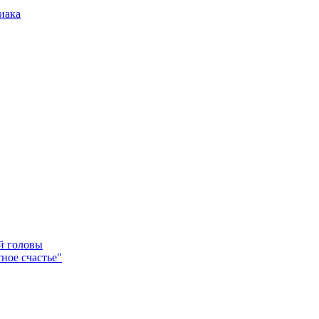
иака
ей головы
ное счастье"