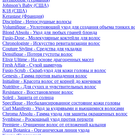
Johnson’s Baby (США)
K18 (США)
Kerastase (Франция)
Discipline - Непослушные волосы
Volumifique - Уплотняющий уход для создания объема тонких в
Blond Absolu - Уход для любых граней блонда
Fusio-Dose - Молекулярные коктейли для волос
Chronologiste - Искусство ревитализации волос
Couture Styling - Средства для укладки
Densifique - Потеря густоты волос
Elixir Ultime - На основе драгоценных масел
Fresh Affair - Сухой шампунь
Fusio-Scrub - Скраб-уход для кожи головы и волос
Genesis - Гамма против выпадения волос
Initialiste - Красота волос от корней до кончиков
Nutritive - Для сухих и чувствительных волос
Resistance - Восстановление волос
Soleil - Защита от солнца
Specifique - Несбалансированное состояние кожи головы
Curl Manifesto - Уход за кудрявыми и вьющимися волосами
Chroma Absolu - Гамма ухода для защиты окрашенных волос
Symbiose - Роскошный уход против перхоти
Premiere - Очищение волос от отложений кальция
Aura Botanica - Органическая линия ухода