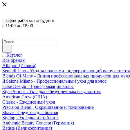
график работы:
по будням
с 11:00 до 18:00
Каталог
Все бренды
Alfaparf (Италия)
Semi di Lino - Уход за волосами, подчеркивающий вашу естест
Blends Of Many - Линия профессиональных продуктов для муж
Il Salone Milano - Профессиональный уход для волос
Lisse Design - Трансформация волос
Style Stories - Укладка с безупречным результатом
American Crew (США)
Classic - Ежедневный уход
Precision Blend - Окрашивание и тонирование
Shave - Средства для бритья
Styling - Укладка и стайлинг
Authentic Beauty Concept (Германия)
Batiste (Великобритания)