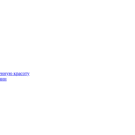
венную красоту
чин