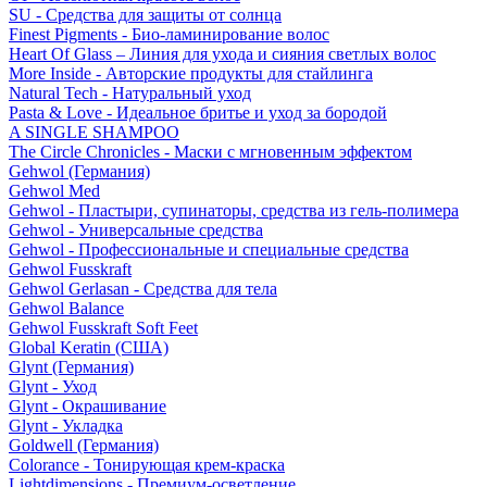
SU - Средства для защиты от солнца
Finest Pigments - Био-ламинирование волос
Heart Of Glass – Линия для ухода и сияния светлых волос
More Inside - Авторские продукты для стайлинга
Natural Tech - Натуральный уход
Pasta & Love - Идеальное бритье и уход за бородой
A SINGLE SHAMPOO
The Circle Chronicles - Маски с мгновенным эффектом
Gehwol (Германия)
Gehwol Med
Gehwol - Пластыри, супинаторы, средства из гель-полимера
Gehwol - Универсальные средства
Gehwol - Профессиональные и специальные средства
Gehwol Fusskraft
Gehwol Gerlasan - Средства для тела
Gehwol Balance
Gehwol Fusskraft Soft Feet
Global Keratin (США)
Glynt (Германия)
Glynt - Уход
Glynt - Окрашивание
Glynt - Укладка
Goldwell (Германия)
Colorance - Тонирующая крем-краска
Lightdimensions - Премиум-осветление