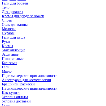
Гели для бровей
Тело
Дезодоранты
Кремы для ухода за кожей
Спреи
Соль для ванны
Молочко
Скрабы
Гели для душа
Руки
Кремы
Увлажняющие
Защитные
Питательные
Бальзамы
Гели
Мыло
Парикмахерские принадлежности
Аксессуары для косметологии
Брашинги, расчески
Парикмахерские принадлежности
Как купить
Условия оплаты
Условия доставки
О нас