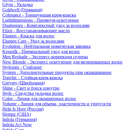
Glynt - Укладка
Goldwell (Германия)
Colorance - Тонирующая крем-краска
Lightdimensions - Премиум-осветление
Dualsenses - Комплексный уход за волосами
Elixir - Восстанавливающее масло
Elumen - Краска для волос
Elumen Care - Уход за волосами
Evolution - Нейтральная химическая завивка
Kerasilk - Премиальный уход для волос
Men Reshade - Экспресс-коррекция седины
New Blonde - Экспресс осветление для мелированных волос
Stylesign - Стайлинг
System - Дополнительные продукты при окрашивании
Topchic - Стойкая крем-краска
Greymy (Швейцария)
Shine - Свет и блеск изнутри
Style - Средства укладки волос
Color - Линия для окрашенных волос
Volume - Линия для объема, эластичности и упругости
Help Is Here (Россия)
Hempz (США)
Indola (Германия)
Indola Act Now
Indola Care