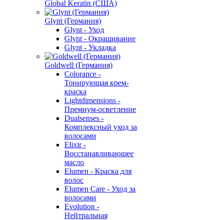
Global Keratin (США)
Glynt (Германия)
Glynt - Уход
Glynt - Окрашивание
Glynt - Укладка
Goldwell (Германия)
Colorance -
Тонирующая крем-
краска
Lightdimensions -
Премиум-осветление
Dualsenses -
Комплексный уход за
волосами
Elixir -
Восстанавливающее
масло
Elumen - Краска для
волос
Elumen Care - Уход за
волосами
Evolution -
Нейтральная