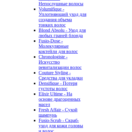
Непослушные волосы
Volumifique -
Уплотняющий уход для
создания объема
тонких волос
Blond Absolu - Уход для
любых граней блонда
Fusio-Dose -
Молекулярные
коктейли для волос
Chronologiste -
Искусство
ревитализации волос
Couture Styling -
Средства для укладки
Densifique - Потеря
густоты волос
Elixir Ultime - На
основе драгоценных
масел
Fresh Affair - Сухой
шампунь
Fusio-Scrub - Скраб-
уход для кожи головы
и волос