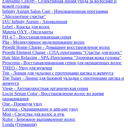
Estessimo Celcert - Селективная линия ухода за волосами и
кожей головы
Infinity Aurum Salon Care - Инновационная программа
"Абсолютное счастье"
IAU Infinity Aurum - Аромалиния
Lebel - Краска для волос
Materia OXY - Оксиданты
PH 4.7 - Восстанавливающая серия
Plia - Молекулярное моделирование волос
Proedit Home Charge - Домашнее восстановление волос
Proedit Element Charge - СПА-программа "Счастье для волос"
Hair Skin Relaxing - SPA-Программа "Здоровая кожа головы"
Proscenia - Восстанавливающая серия для окрашенных волос
THEO - Уход для мужчин
Trie - Линия для укладки с протеинами шелка и жемчуга
Trie Tuner - Линия для базовой укладки с протеинами шелка и
жемчуга
Viege - Антивозростная органическая серия
Locor Serum Color - Восстановление волос во время
окрашивания
One - Премиум уход
Luviona - Окрашивание и anti-age уход
Moii - Средства для волос и рук
Rufor - Бережное выпрямление волос
Londa (Германия)