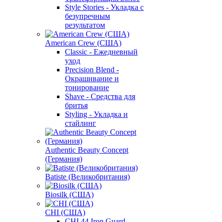
Style Stories - Укладка с
безупречным
результатом
American Crew (США)
Classic - Ежедневный
уход
Precision Blend -
Окрашивание и
тонирование
Shave - Средства для
бритья
Styling - Укладка и
стайлинг
Authentic Beauty Concept
(Германия)
Batiste (Великобритания)
Biosilk (США)
CHI (США)
CHI 44 Iron Guard -