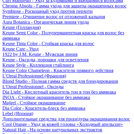
Curl Manifesto - Уход за кудрявыми и вьющимися волосами
Chroma Absolu - Гамма ухода для защиты окрашенных волос
Symbiose - Роскошный уход против перхоти
Premiere - Очищение волос от отложений кальция
Aura Botanica - Органическая линия ухода
Keune (Голландия)
Keune Semi Color - Полуперманентная краска для волос без
аммиака
Keune Tinta Color - Стойкая краска для волос
Keune Care - Уход
1922 by J.M. Keune - Мужская линия
Keune - Оксиды, порошки для осветления
Keune Style - Коллекция стайлинга
Keune Color Chameleon - Красители прямого действия
L'Oreal Professionnel (Франция)
Blond Studio - Полная гамма средств для блондирования
L'Oreal Professionnel - Оксиды
Dia Light - Кислотный краситель тон в тон без аммиака
INOA - Стойкое окрашивание без аммиака
Majirel - Стойкое окрашивание
Dia Color - Краситель-блеск без аммиака
Lebel (Япония)
Дополнительные средства для процедуры окрашивания волос
Cool Orange - Уход за кожей головы «Холодный апельсин»
Natural Hair - На основе натуральных экстрактов