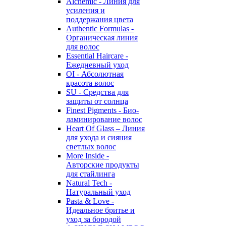
Alchemic - Линия для
усиления и
поддержания цвета
Authentic Formulas -
Органическая линия
для волос
Essential Haircare -
Eжедневный уход
OI - Абсолютная
красота волос
SU - Средства для
защиты от солнца
Finest Pigments - Био-
ламинирование волос
Heart Of Glass – Линия
для ухода и сияния
светлых волос
More Inside -
Авторские продукты
для стайлинга
Natural Tech -
Натуральный уход
Pasta & Love -
Идеальное бритье и
уход за бородой