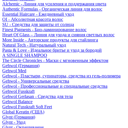
Alchemic - Линия для усиления и поддержания цвета
Authentic Formulas - Органическая линия для волос
Essential Haircare - Eжедневный уход
OI - Абсолютная красота волос
SU - Средства для защиты от солнца
Finest Pigments - Био-ламинирование волос
Heart Of Glass – Линия для ухода и сияния светлых волос
More Inside - Авторские продукты для стайлинга
Natural Tech - Натуральный уход
Pasta & Love - Идеальное бритье и уход за бородой
A SINGLE SHAMPOO
The Circle Chronicles - Маски с мгновенным эффектом
Gehwol (Германия)
Gehwol Med
Gehwol - Пластыри, супинаторы, средства из гель-полимера
Gehwol - Универсальные средства
Gehwol - Профессиональные и специальные средства
Gehwol Fusskraft
Gehwol Gerlasan - Средства для тела
Gehwol Balance
Gehwol Fusskraft Soft Feet
Global Keratin (США)
Glynt (Германия)
Glynt - Уход
Glynt - Окрашивание