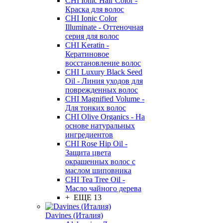
CHI Ionic Hair Color -
Краска для волос
CHI Ionic Color
Illuminate - Оттеночная
серия для волос
CHI Keratin -
Кератиновое
восстановление волос
CHI Luxury Black Seed
Oil - Линия уходов для
поврежденных волос
CHI Magnified Volume -
Для тонких волос
CHI Olive Organics - На
основе натуральных
ингредиентов
CHI Rose Hip Oil -
Защита цвета
окрашенных волос с
маслом шиповника
CHI Tea Tree Oil -
Масло чайного дерева
+ ЕЩЕ 13
Davines (Италия)