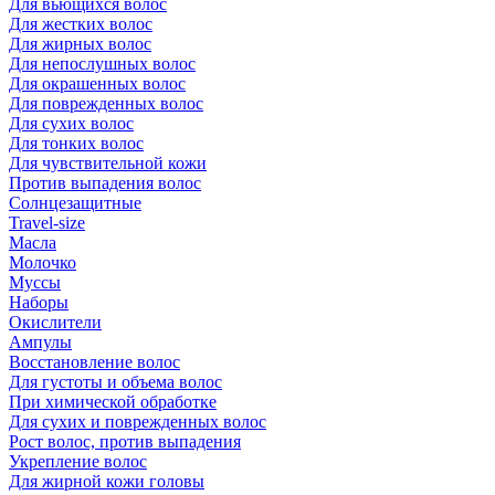
Для вьющихся волос
Для жестких волос
Для жирных волос
Для непослушных волос
Для окрашенных волос
Для поврежденных волос
Для сухих волос
Для тонких волос
Для чувствительной кожи
Против выпадения волос
Солнцезащитные
Travel-size
Масла
Молочко
Муссы
Наборы
Окислители
Ампулы
Восстановление волос
Для густоты и объема волос
При химической обработке
Для сухих и поврежденных волос
Рост волос, против выпадения
Укрепление волос
Для жирной кожи головы