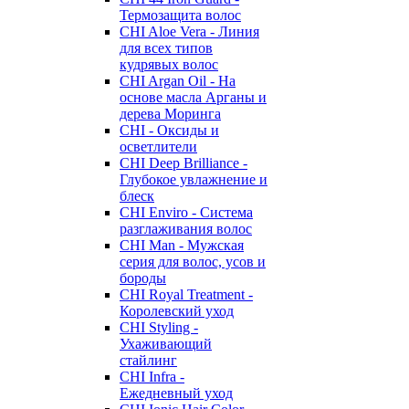
Термозащита волос
CHI Aloe Vera - Линия
для всех типов
кудрявых волос
CHI Argan Oil - На
основе масла Арганы и
дерева Моринга
CHI - Оксиды и
осветлители
CHI Deep Brilliance -
Глубокое увлажнение и
блеск
CHI Enviro - Система
разглаживания волос
CHI Man - Мужская
серия для волос, усов и
бороды
CHI Royal Treatment -
Королевский уход
CHI Styling -
Ухаживающий
стайлинг
CHI Infra -
Ежедневный уход