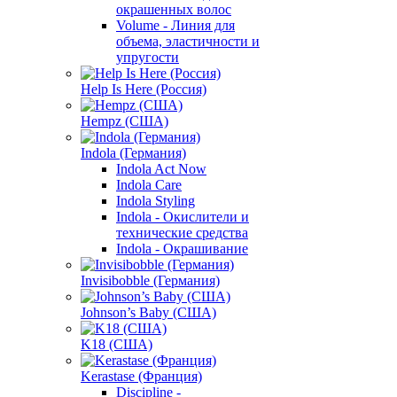
окрашенных волос
Volume - Линия для
объема, эластичности и
упругости
Help Is Here (Россия)
Hempz (США)
Indola (Германия)
Indola Act Now
Indola Care
Indola Styling
Indola - Окислители и
технические средства
Indola - Окрашивание
Invisibobble (Германия)
Johnson’s Baby (США)
K18 (США)
Kerastase (Франция)
Discipline -