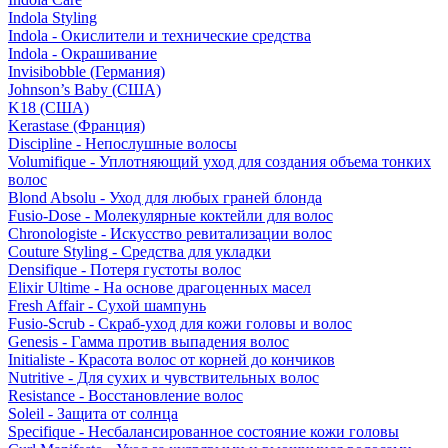
Indola Styling
Indola - Окислители и технические средства
Indola - Окрашивание
Invisibobble (Германия)
Johnson’s Baby (США)
K18 (США)
Kerastase (Франция)
Discipline - Непослушные волосы
Volumifique - Уплотняющий уход для создания объема тонких
волос
Blond Absolu - Уход для любых граней блонда
Fusio-Dose - Молекулярные коктейли для волос
Chronologiste - Искусство ревитализации волос
Couture Styling - Средства для укладки
Densifique - Потеря густоты волос
Elixir Ultime - На основе драгоценных масел
Fresh Affair - Сухой шампунь
Fusio-Scrub - Скраб-уход для кожи головы и волос
Genesis - Гамма против выпадения волос
Initialiste - Красота волос от корней до кончиков
Nutritive - Для сухих и чувствительных волос
Resistance - Восстановление волос
Soleil - Защита от солнца
Specifique - Несбалансированное состояние кожи головы