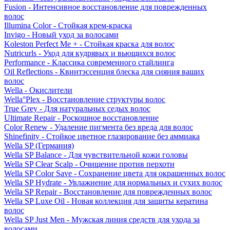
Fusion - Интенсивное восстановление для поврежденных
волос
Illumina Color - Стойкая крем-краска
Invigo - Новый уход за волосами
Koleston Perfect Me + - Стойкая краска для волос
Nutricurls - Уход для кудрявых и вьющихся волос
Performance - Классика современного стайлинга
Oil Reflections - Квинтэссенция блеска для сияния ваших
волос
Wella - Окислители
Wella°Plex - Восстановление структуры волос
True Grey - Для натуральных седых волос
Ultimate Repair - Роскошное восстановление
Color Renew - Удаление пигмента без вреда для волос
Shinefinity - Стойкое цветное глазирование без аммиака
Wella SP (Германия)
Wella SP Balance - Для чувствительной кожи головы
Wella SP Clear Scalp - Очищение против перхоти
Wella SP Color Save - Сохранение цвета для окрашенных волос
Wella SP Hydrate - Увлажнение для нормальных и сухих волос
Wella SP Repair - Восстановление для поврежденных волос
Wella SP Luxe Oil - Новая коллекция для защиты кератина
волос
Wella SP Just Men - Мужская линия средств для ухода за
волосами