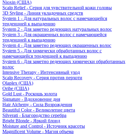
Nioxin (США)
Scalp Relief - Серия для чувствительной кожи головы
3D Styling - Линия укладочных средств
System 1 - Для натуральных волос с намечающейся
тенденцией к выпадению
System 2 - Для заметно редеющих натуральных волос
System 3 - Для окрашенных волос с намечающейся
тенденцией к выпадению
System 4 - Для заметно редеющих окрашенных волос
System 5 - Для химически обработанных волос с
намечающейся тенденцией к выпадению
System 6 - Для заметно редеющих химически обработанных
волос
Intensive Therapy - Интенсивный уход
Scalp Recovery - Серия против перхоти
Olaplex (США)
Oribe (США)
Gold Lust - Роскошь золота
Signature - Вдохновение дня
Hair Alchemy - Сила Возрождения
Beautiful Color - Великолепие цвета
Silverati - Благородство серебра
Bright Blonde - Яркий блонд
Moisture and Control - Источник красоты
Magnificent Volume - Магия объема