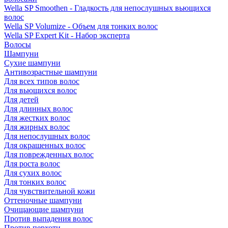
Wella SP Smoothen - Гладкость для непослушных вьющихся
волос
Wella SP Volumize - Объем для тонких волос
Wella SP Expert Kit - Набор эксперта
Волосы
Шампуни
Сухие шампуни
Антивозрастные шампуни
Для всех типов волос
Для вьющихся волос
Для детей
Для длинных волос
Для жестких волос
Для жирных волос
Для непослушных волос
Для окрашенных волос
Для поврежденных волос
Для роста волос
Для сухих волос
Для тонких волос
Для чувствительной кожи
Оттеночные шампуни
Очищающие шампуни
Против выпадения волос
Против перхоти