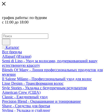
график работы:
по будням
с 11:00 до 18:00
Каталог
Все бренды
Alfaparf (Италия)
Semi di Lino - Уход за волосами, подчеркивающий вашу
естественную красоту
Blends Of Many - Линия профессиональных продуктов для
мужчин
Il Salone Milano - Профессиональный уход для волос
Lisse Design - Трансформация волос
Style Stories - Укладка с безупречным результатом
American Crew (США)
Classic - Ежедневный уход
Precision Blend - Окрашивание и тонирование
Shave - Средства для бритья
Styling - Укладка и стайлинг