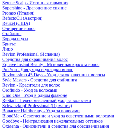
Serene Scalp - Истинная гармония
Supershine - Драгоценное сияние
Proraso (Италия)
RefectoCil (Австрия)
Reuzel (США)
Очищение волос
Стайлинг
Борода и усы
Бритье
Лицо
Revlon Professional (Испания)
Средства для окрашивания волос
Equave Instant Beauty - Мгновенная красота волос
Pro You - Для ухода и укладки волос
Revlonissimo 45 Days - Уход для окрашенных волосы
Style Masters - Средства для стайлинга
Revlon - Красители для волос
Orofluido - Уход за волосами
Uniq One - Уход в одном флаконе
ReStart - Переосмысленный уход за волосами
Schwarzkopf Professional (Германия)
Bonacure Hairtherapy - Уход за волосами
BlondMe - Осветление и уход за осветленными волосами
Goodbye - Нейтрализация нежелательных оттенков
Oxigenta - Окислители и средства для обесцвечивания