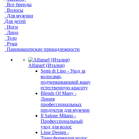
Все бренды
Волосы
Для мужчин
Для детей
Ноги
Лицо
Тело
Руки
Парикмахерские принадлежности
Alfaparf (Италия)
Semi di Lino - Уход за
волосами,
подчеркивающий вашу
естественную красоту
Blends Of Many -
Линия
профессиональных
продуктов для мужчин
Il Salone Milano -
Профессиональный
уход для волос
Lisse Design -
Трансформация волос