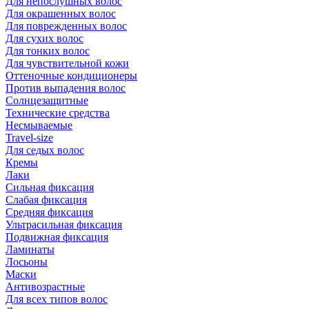
Для непослушных волос
Для окрашенных волос
Для поврежденных волос
Для сухих волос
Для тонких волос
Для чувствительной кожи
Оттеночные кондиционеры
Против выпадения волос
Солнцезащитные
Технические средства
Несмываемые
Travel-size
Для седых волос
Кремы
Лаки
Сильная фиксация
Слабая фиксация
Средняя фиксация
Ультрасильная фиксация
Подвижная фиксация
Ламинаты
Лосьоны
Маски
Антивозрастные
Для всех типов волос