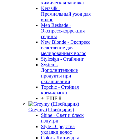
химическая завивка
Kerasilk -
Премиальный уход для
волос
Men Reshade -
Экспресс-коррекция
седины
New Blonde - Экспресс
осветление для
мелированных волос
Stylesign - Стайлинг
System -
Дополнительные
продукты при
окрашивании
Topchic - Стойкая
крем-краска
+ ЕЩЕ 8
Greymy (Швейцария)
Shine - Свет и блеск
изнутри
Style - Средства
укладки волос
Color - Линия для