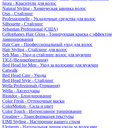
Igora - Красители для волос
Natural Styling - Химическая завивка волос
Osis - Стайлинг
Professionnelle - Укладочные средства для волос
Silhouette - Стайлинг
Sebastian Professional (США)
Cellophanes Hair Gloss - Тонирующая краска с эффектом
ламинирования
Hair Care - Профессиональный уход для волос
Hair Styling - Стайлинг для волос
Seb Man - Уход и стайлинг волос для мужчин
TIGI (Великобритания)
Bed Head for Men - Уход за волосами для мужчин
Catwalk
Bed Head Care - Уходы
Bed Head Style - Стайлинг
Wella Professionals (Германия)
Wella - Аксессуары
Blondor - Блондирование
Color Fresh - Оттеночные маски
ColorMotion - Сила и цвет
Color Touch - Интенсивное тонирование
Creatine+ - Трансформация текстуры
EIMI Styling - Настроение вашего стиля
Elements - Натуральная линия ухода за волосами