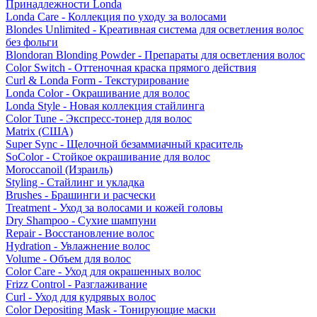
Принадлежности Londa
Londa Care - Коллекция по уходу за волосами
Blondes Unlimited - Креативная система для осветления волос
без фольги
Blondoran Blonding Powder - Препараты для осветления волос
Color Switch - Оттеночная краска прямого действия
Curl & Londa Form - Текстурирование
Londa Color - Окрашивание для волос
Londa Style - Новая коллекция стайлинга
Color Tune - Экспресс-тонер для волос
Matrix (США)
Super Sync - Щелочной безаммиачный краситель
SoColor - Стойкое окрашивание для волос
Moroccanoil (Израиль)
Styling - Стайлинг и укладка
Brushes - Брашинги и расчески
Treatment - Уход за волосами и кожей головы
Dry Shampoo - Сухие шампуни
Repair - Восстановление волос
Hydration - Увлажнение волос
Volume - Объем для волос
Color Care - Уход для окрашенных волос
Frizz Control - Разглаживание
Curl - Уход для кудрявых волос
Color Depositing Mask - Тонирующие маски