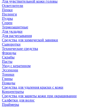
Для чувствительной кожи головы
Осветлители
Пенки
Пилинги
Пудры
Спреи
Термозащитные
Для укладки
Для расчесывания
Средства для химической завивки
Сыворотки
Технические средства
Флюиды
Скрабы
Пасты
Уход с кератином
Эссенции
Тоники
Глины
Помады
Средства для удаления краски с кожи
Концентраты
Средства для защиты кожи при окрашивании
Салфетки для волос
Праймеры