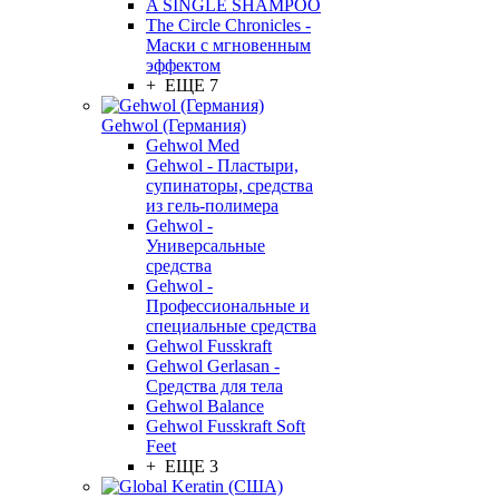
A SINGLE SHAMPOO
The Circle Chronicles -
Маски с мгновенным
эффектом
+ ЕЩЕ 7
Gehwol (Германия)
Gehwol Med
Gehwol - Пластыри,
супинаторы, средства
из гель-полимера
Gehwol -
Универсальные
средства
Gehwol -
Профессиональные и
специальные средства
Gehwol Fusskraft
Gehwol Gerlasan -
Средства для тела
Gehwol Balance
Gehwol Fusskraft Soft
Feet
+ ЕЩЕ 3