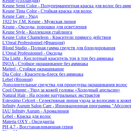
Keune (Голландия)
Keune Semi Color - Полуперманентная краска для волос без амм
Keune Tinta Color - Стойкая краска для волос
Keune Care - Уход
1922 by J.M. Keune - Мужская линия
Keune - Оксиды, порошки для осветления
Keune Style - Коллекция стайлинга
Keune Color Chameleon - Красители прямого действия
L'Oreal Professionnel (Франция)
Blond Studio - Полная гамма средств для блондирования
L'Oreal Professionnel - Оксиды
Dia Light - Кислотный краситель тон в тон без аммиака
INOA - Стойкое окрашивание без аммиака
Majirel - Стойкое окрашивание
Dia Color - Краситель-блеск без аммиака
Lebel (Япония)
Дополнительные средства для процедуры окрашивания волос
Cool Orange - Уход за кожей головы «Холодный апельсин»
Natural Hair - На основе натуральных экстрактов
Estessimo Celcert - Селективная линия ухода за волосами и кож
Infinity Aurum Salon Care - Инновационная программа "Абсолют
IAU Infinity Aurum - Аромалиния
Lebel - Краска для волос
Materia OXY - Оксиданты
PH 4.7 - Восстанавливающая серия