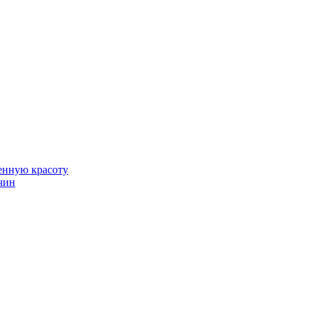
венную красоту
чин