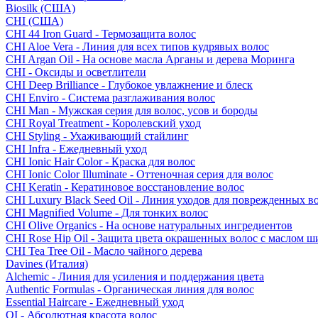
Biosilk (США)
CHI (США)
CHI 44 Iron Guard - Термозащита волос
CHI Aloe Vera - Линия для всех типов кудрявых волос
CHI Argan Oil - На основе масла Арганы и дерева Моринга
CHI - Оксиды и осветлители
CHI Deep Brilliance - Глубокое увлажнение и блеск
CHI Enviro - Система разглаживания волос
CHI Man - Мужская серия для волос, усов и бороды
CHI Royal Treatment - Королевский уход
CHI Styling - Ухаживающий стайлинг
CHI Infra - Ежедневный уход
CHI Ionic Hair Color - Краска для волос
CHI Ionic Color Illuminate - Оттеночная серия для волос
CHI Keratin - Кератиновое восстановление волос
CHI Luxury Black Seed Oil - Линия уходов для поврежденных в
CHI Magnified Volume - Для тонких волос
CHI Olive Organics - На основе натуральных ингредиентов
CHI Rose Hip Oil - Защита цвета окрашенных волос с маслом 
CHI Tea Tree Oil - Масло чайного дерева
Davines (Италия)
Alchemic - Линия для усиления и поддержания цвета
Authentic Formulas - Органическая линия для волос
Essential Haircare - Eжедневный уход
OI - Абсолютная красота волос