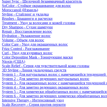
Super Sync - Щелочной безаммиачный краситель
SoColor - Стойкое окрашивание для волос
Moroccanoil (Израиль)
Styling - Стайлинг и укладка
Brushes - Брашинги и расчески
Treatment - Уход за волосами и кожей головы
Dry Shampoo - Сухие шампуни
Repair - Восстановление волос
Hydration - Увлажнение волос
Volume - Объем для волос
Color Care - Уход для окрашенных волос
Frizz Control - Разглаживание
Curl - Уход для кудрявых волос
Color Depositing Mask - Тонирующие маски
Nioxin (США)
Scalp Relief - Серия для чувствительной кожи головы
3D Styling - Линия укладочных средств
System 1 - Для натуральных волос с намечающейся тенденцией
System 2 - Для заметно редеющих натуральных волос
System 3 - Для окрашенных волос с намечающейся тенденцией
System 4 - Для заметно редеющих окрашенных волос
System 5 - Для химически обработанных волос с намечающейс
System 6 - Для заметно редеющих химически обработанных вол
Intensive Therapy - Интенсивный уход
Scalp Recovery - Серия против перхоти