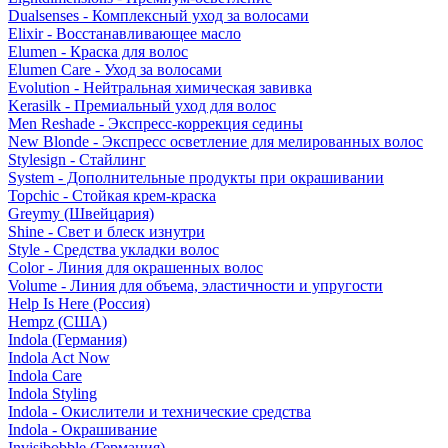
Dualsenses - Комплексный уход за волосами
Elixir - Восстанавливающее масло
Elumen - Краска для волос
Elumen Care - Уход за волосами
Evolution - Нейтральная химическая завивка
Kerasilk - Премиальный уход для волос
Men Reshade - Экспресс-коррекция седины
New Blonde - Экспресс осветление для мелированных волос
Stylesign - Стайлинг
System - Дополнительные продукты при окрашивании
Topchic - Стойкая крем-краска
Greymy (Швейцария)
Shine - Свет и блеск изнутри
Style - Средства укладки волос
Color - Линия для окрашенных волос
Volume - Линия для объема, эластичности и упругости
Help Is Here (Россия)
Hempz (США)
Indola (Германия)
Indola Act Now
Indola Care
Indola Styling
Indola - Окислители и технические средства
Indola - Окрашивание
Invisibobble (Германия)