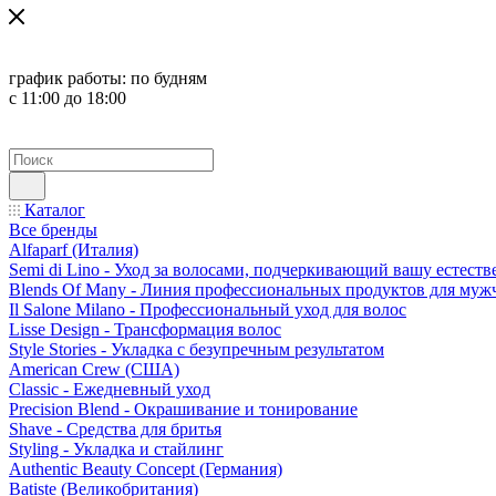
график работы:
по будням
с 11:00 до 18:00
Каталог
Все бренды
Alfaparf (Италия)
Semi di Lino - Уход за волосами, подчеркивающий вашу естест
Blends Of Many - Линия профессиональных продуктов для муж
Il Salone Milano - Профессиональный уход для волос
Lisse Design - Трансформация волос
Style Stories - Укладка с безупречным результатом
American Crew (США)
Classic - Ежедневный уход
Precision Blend - Окрашивание и тонирование
Shave - Средства для бритья
Styling - Укладка и стайлинг
Authentic Beauty Concept (Германия)
Batiste (Великобритания)