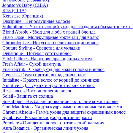
Johnson’s Baby (США)
K18 (США)
Kerastase (Франция)
Discipline - Непослушные волосы
Volumifique - Уплотняющий уход для создания объема тонких в
Blond Absolu - Уход для любых граней блонда
Fusio-Dose - Молекулярные коктейли для волос
Chronologiste - Искусство ревитализации волос
Couture Styling - Средства для укладки
Densifique - Потеря густоты волос
Elixir Ultime - На основе драгоценных масел
Fresh Affair - Сухой шампунь
Fusio-Scrub - Скраб-уход для кожи головы и волос
Genesis - Гамма против выпадения волос
Initialiste - Красота волос от корней до кончиков
Nutritive - Для сухих и чувствительных волос
Resistance - Восстановление волос
Soleil - Защита от солнца
Specifique - Несбалансированное состояние кожи головы
Curl Manifesto - Уход за кудрявыми и вьющимися волосами
Chroma Absolu - Гамма ухода для защиты окрашенных волос
Symbiose - Роскошный уход против перхоти
Premiere - Очищение волос от отложений кальция
Aura Botanica - Органическая линия ухода