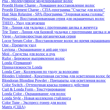
Plia - Молекулярное моделирование волос
Proedit Home Charge - Домашнее восстановление волос
Proedit Element Charge - СПА-программа "Счастье для волос"
Hair Skin Relaxing - SPA-Программа "Здоровая кожа головы"
Proscenia - Восстанавливающая серия для окрашенных волос
THEO - Уход для мужчин
Trie - Линия для укладки с протеинами шелка и жемчуга
Trie Tuner - Линия для базовой укладки с протеинами шелка и 
Viege - Антивозростная органическая серия
Locor Serum Color - Восстановление волос во время окрашиван
One - Премиум уход
Luviona - Окрашивание и anti-age уход
Moii - Средства для волос и рук
Rufor - Бережное выпрямление волос
Londa (Германия)
Принадлежности Londa
Londa Care - Коллекция по уходу за волосами
Blondes Unlimited - Креативная система для осветления волос б
Blondoran Blonding Powder - Препараты для осветления волос
Color Switch - Оттеночная краска прямого действия
Curl & Londa Form - Текстурирование
Londa Color - Окрашивание для волос
Londa Style - Новая коллекция стайлинга
Color Tune - Экспресс-тонер для волос
Matrix (США)