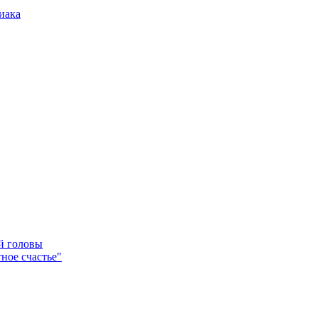
иака
ей головы
ное счастье"