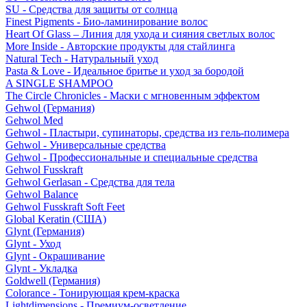
SU - Средства для защиты от солнца
Finest Pigments - Био-ламинирование волос
Heart Of Glass – Линия для ухода и сияния светлых волос
More Inside - Авторские продукты для стайлинга
Natural Tech - Натуральный уход
Pasta & Love - Идеальное бритье и уход за бородой
A SINGLE SHAMPOO
The Circle Chronicles - Маски с мгновенным эффектом
Gehwol (Германия)
Gehwol Med
Gehwol - Пластыри, супинаторы, средства из гель-полимера
Gehwol - Универсальные средства
Gehwol - Профессиональные и специальные средства
Gehwol Fusskraft
Gehwol Gerlasan - Средства для тела
Gehwol Balance
Gehwol Fusskraft Soft Feet
Global Keratin (США)
Glynt (Германия)
Glynt - Уход
Glynt - Окрашивание
Glynt - Укладка
Goldwell (Германия)
Colorance - Тонирующая крем-краска
Lightdimensions - Премиум-осветление