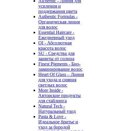
Alchemic - Линия для
усиления и
поддержания цвета
Authentic Formulas -
Органическая линия
для волос
Essential Haircare -
Eжедневный уход
OI - Абсолютная
красота волос
SU - Средства для
защиты от солнца
Finest Pigments - Био-
ламинирование волос
Heart Of Glass – Линия
для ухода и сияния
светлых волос
More Inside -
Авторские продукты
для стайлинга
Natural Tech -
Натуральный уход
Pasta & Love -
Идеальное бритье и
уход за бородой