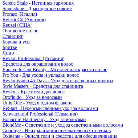
Serene Scalp - Истинная гармония
Supershine - Драгоценное сияние
Proraso (Италия)
RefectoCil (Австрия)
Reuzel (США)
Очищение волос
Стайлинг
Борода и усы
Бритье
Лицо
Revlon Professional (Испания)
Средства для окрашивания волос
Equave Instant Beauty - Мгновенная красота волос
Pro You - Для ухода и укладки волос
Revlonissimo 45 Days - Уход для окрашенных волосы
Style Masters - Средства для стайлинга
Revlon - Красители для волос
Orofluido - Уход за волосами
Uniq One - Уход в одном флаконе
ReStart - Переосмысленный уход за волосами
Schwarzkopf Professional (Германия)
Bonacure Hairtherapy - Уход за волосами
BlondMe - Осветление и уход за осветленными волосами
Goodbye - Нейтрализация нежелательных оттенков
Oxigenta - Окислители и средства для обесцвечивания