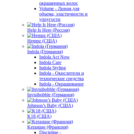
окрашенных волос
Volume - Линия для
объема, эластичности и
упругости
Help Is Here (Россия)
Hempz (США)
Indola (Германия)
Indola Act Now
Indola Care
Indola Styling
Indola - Окислители и
технические средства
Indola - Окрашивание
Invisibobble (Германия)
Johnson’s Baby (США)
K18 (США)
Kerastase (Франция)
Discipline -