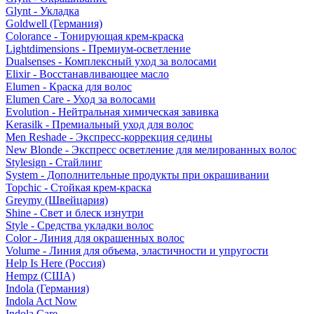
Glynt - Укладка
Goldwell (Германия)
Colorance - Тонирующая крем-краска
Lightdimensions - Премиум-осветление
Dualsenses - Комплексный уход за волосами
Elixir - Восстанавливающее масло
Elumen - Краска для волос
Elumen Care - Уход за волосами
Evolution - Нейтральная химическая завивка
Kerasilk - Премиальный уход для волос
Men Reshade - Экспресс-коррекция седины
New Blonde - Экспресс осветление для мелированных волос
Stylesign - Стайлинг
System - Дополнительные продукты при окрашивании
Topchic - Стойкая крем-краска
Greymy (Швейцария)
Shine - Свет и блеск изнутри
Style - Средства укладки волос
Color - Линия для окрашенных волос
Volume - Линия для объема, эластичности и упругости
Help Is Here (Россия)
Hempz (США)
Indola (Германия)
Indola Act Now
Indola Care