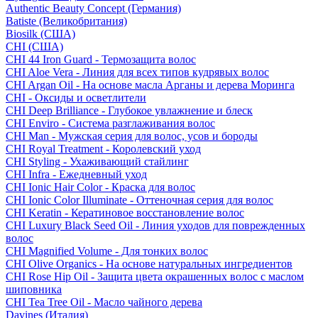
Authentic Beauty Concept (Германия)
Batiste (Великобритания)
Biosilk (США)
CHI (США)
CHI 44 Iron Guard - Термозащита волос
CHI Aloe Vera - Линия для всех типов кудрявых волос
CHI Argan Oil - На основе масла Арганы и дерева Моринга
CHI - Оксиды и осветлители
CHI Deep Brilliance - Глубокое увлажнение и блеск
CHI Enviro - Система разглаживания волос
CHI Man - Мужская серия для волос, усов и бороды
CHI Royal Treatment - Королевский уход
CHI Styling - Ухаживающий стайлинг
CHI Infra - Ежедневный уход
CHI Ionic Hair Color - Краска для волос
CHI Ionic Color Illuminate - Оттеночная серия для волос
CHI Keratin - Кератиновое восстановление волос
CHI Luxury Black Seed Oil - Линия уходов для поврежденных
волос
CHI Magnified Volume - Для тонких волос
CHI Olive Organics - На основе натуральных ингредиентов
CHI Rose Hip Oil - Защита цвета окрашенных волос с маслом
шиповника
CHI Tea Tree Oil - Масло чайного дерева
Davines (Италия)