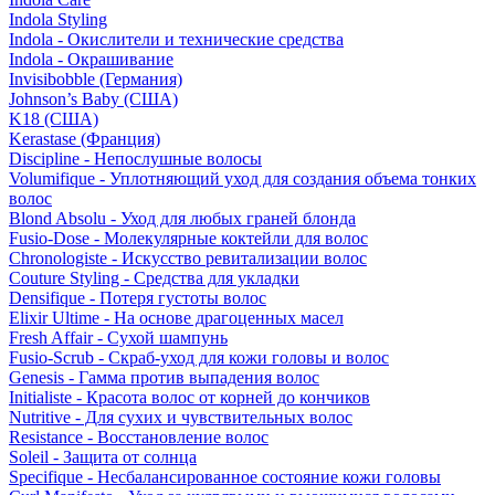
Indola Styling
Indola - Окислители и технические средства
Indola - Окрашивание
Invisibobble (Германия)
Johnson’s Baby (США)
K18 (США)
Kerastase (Франция)
Discipline - Непослушные волосы
Volumifique - Уплотняющий уход для создания объема тонких
волос
Blond Absolu - Уход для любых граней блонда
Fusio-Dose - Молекулярные коктейли для волос
Chronologiste - Искусство ревитализации волос
Couture Styling - Средства для укладки
Densifique - Потеря густоты волос
Elixir Ultime - На основе драгоценных масел
Fresh Affair - Сухой шампунь
Fusio-Scrub - Скраб-уход для кожи головы и волос
Genesis - Гамма против выпадения волос
Initialiste - Красота волос от корней до кончиков
Nutritive - Для сухих и чувствительных волос
Resistance - Восстановление волос
Soleil - Защита от солнца
Specifique - Несбалансированное состояние кожи головы