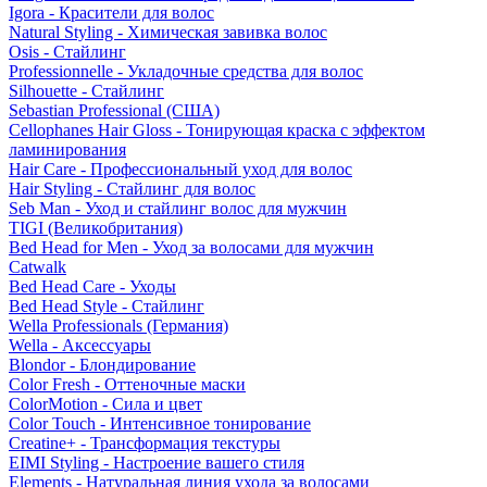
Igora - Красители для волос
Natural Styling - Химическая завивка волос
Osis - Стайлинг
Professionnelle - Укладочные средства для волос
Silhouette - Стайлинг
Sebastian Professional (США)
Cellophanes Hair Gloss - Тонирующая краска с эффектом
ламинирования
Hair Care - Профессиональный уход для волос
Hair Styling - Стайлинг для волос
Seb Man - Уход и стайлинг волос для мужчин
TIGI (Великобритания)
Bed Head for Men - Уход за волосами для мужчин
Catwalk
Bed Head Care - Уходы
Bed Head Style - Стайлинг
Wella Professionals (Германия)
Wella - Аксессуары
Blondor - Блондирование
Color Fresh - Оттеночные маски
ColorMotion - Сила и цвет
Color Touch - Интенсивное тонирование
Creatine+ - Трансформация текстуры
EIMI Styling - Настроение вашего стиля
Elements - Натуральная линия ухода за волосами