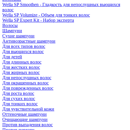
Wella SP Smoothen - Гладкость для непослушных вьющихся
волос
Wella SP Volumize - Объем для тонких волос
Wella SP Expert Kit - Набор эксперта
Волосы
Шампуни
Сухие шампуни
Антивозрастные шампуни
Для всех типов волос
Для вьющихся волос
Для детей
Для длинных волос
Для жестких волос
Для жирных волос
Для непослушных волос
Для окрашенных волос
Для поврежденных волос
Для роста волос
Для сухих волос
Для тонких волос
Для чувствительной кожи
Оттеночные шампуни
Очищающие шампуни
Против выпадения волос
Против перхоти