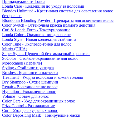
Принадлежности Londa
Londa Care - Коллекция по уходу за волосами
Blondes Unlimited - Креативная система для осветления волос
без фольги
Blondoran Blonding Powder - Препараты для осветления волос
Color Switch - Оттеночная краска прямого действия
Curl & Londa Form - Текстурирование
Londa Color - Окрашивание для волос
Londa Style - Новая коллекция стайлинга
Color Tune - Экспресс-тонер для волос
Matrix (США)
Super Sync - Щелочной безаммиачный краситель
SoColor - Стойкое окрашивание для волос
Moroccanoil (Израиль)
Styling - Стайлинг и укладка
Brushes - Брашинги и расчески
Treatment - Уход за волосами и кожей головы
Dry Shampoo - Сухие шампуни
Repair - Восстановление волос
Hydration - Увлажнение волос
Volume - Объем для волос
Color Care - Уход для окрашенных волос
Frizz Control - Разглаживание
Curl - Уход для кудрявых волос
Color Depositing Mask - Тонирующие маски