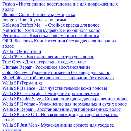
Fusion - Интенсивное восстановление для поврежденных
волос
Illumina Color - Стойкая крем-краска
Invigo - Новый уход за волосами
Koleston Perfect Me + - Стойкая краска для волос
Nutricurls - Уход для кудрявых и вьющихся волос
Performance - Классика современного стайлинга
Oil Reflections - Квинтэссенция блеска для сияния ваших
волос
Wella - Окислители
Wella°Plex - Восстановление структуры волос
True Grey - Для натуральных седых волос
Ultimate Repair - Роскошное восстановление
Color Renew - Удаление пигмента без вреда для волос
Shinefinity - Стойкое цветное глазирование без аммиака
Wella SP (Германия)
Wella SP Balance - Для чувствительной кожи головы
Wella SP Clear Scalp - Очищение против перхоти
Wella SP Color Save - Сохранение цвета для окрашенных волос
Wella SP Hydrate - Увлажнение для нормальных и сухих волос
Wella SP Repair - Восстановление для поврежденных волос
Wella SP Luxe Oil - Новая коллекция для защиты кератина
волос
Wella SP Just Men - Мужская линия средств для ухода за
волосами