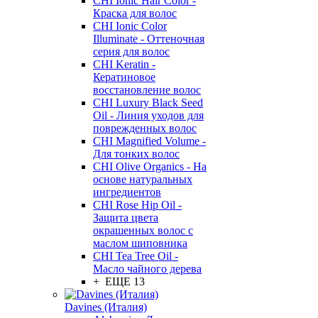
CHI Ionic Hair Color -
Краска для волос
CHI Ionic Color
Illuminate - Оттеночная
серия для волос
CHI Keratin -
Кератиновое
восстановление волос
CHI Luxury Black Seed
Oil - Линия уходов для
поврежденных волос
CHI Magnified Volume -
Для тонких волос
CHI Olive Organics - На
основе натуральных
ингредиентов
CHI Rose Hip Oil -
Защита цвета
окрашенных волос с
маслом шиповника
CHI Tea Tree Oil -
Масло чайного дерева
+ ЕЩЕ 13
Davines (Италия)