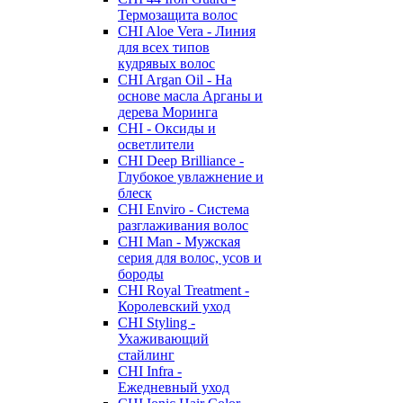
Термозащита волос
CHI Aloe Vera - Линия
для всех типов
кудрявых волос
CHI Argan Oil - На
основе масла Арганы и
дерева Моринга
CHI - Оксиды и
осветлители
CHI Deep Brilliance -
Глубокое увлажнение и
блеск
CHI Enviro - Система
разглаживания волос
CHI Man - Мужская
серия для волос, усов и
бороды
CHI Royal Treatment -
Королевский уход
CHI Styling -
Ухаживающий
стайлинг
CHI Infra -
Ежедневный уход