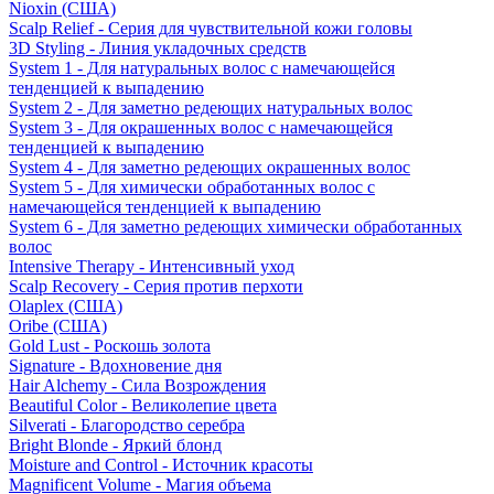
Nioxin (США)
Scalp Relief - Серия для чувствительной кожи головы
3D Styling - Линия укладочных средств
System 1 - Для натуральных волос с намечающейся
тенденцией к выпадению
System 2 - Для заметно редеющих натуральных волос
System 3 - Для окрашенных волос с намечающейся
тенденцией к выпадению
System 4 - Для заметно редеющих окрашенных волос
System 5 - Для химически обработанных волос с
намечающейся тенденцией к выпадению
System 6 - Для заметно редеющих химически обработанных
волос
Intensive Therapy - Интенсивный уход
Scalp Recovery - Серия против перхоти
Olaplex (США)
Oribe (США)
Gold Lust - Роскошь золота
Signature - Вдохновение дня
Hair Alchemy - Сила Возрождения
Beautiful Color - Великолепие цвета
Silverati - Благородство серебра
Bright Blonde - Яркий блонд
Moisture and Control - Источник красоты
Magnificent Volume - Магия объема