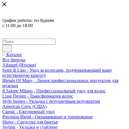
график работы:
по будням
с 11:00 до 18:00
Каталог
Все бренды
Alfaparf (Италия)
Semi di Lino - Уход за волосами, подчеркивающий вашу
естественную красоту
Blends Of Many - Линия профессиональных продуктов для
мужчин
Il Salone Milano - Профессиональный уход для волос
Lisse Design - Трансформация волос
Style Stories - Укладка с безупречным результатом
American Crew (США)
Classic - Ежедневный уход
Precision Blend - Окрашивание и тонирование
Shave - Средства для бритья
Styling - Укладка и стайлинг