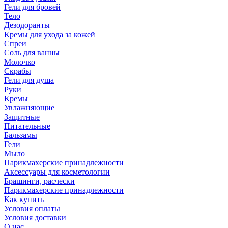
Гели для бровей
Тело
Дезодоранты
Кремы для ухода за кожей
Спреи
Соль для ванны
Молочко
Скрабы
Гели для душа
Руки
Кремы
Увлажняющие
Защитные
Питательные
Бальзамы
Гели
Мыло
Парикмахерские принадлежности
Аксессуары для косметологии
Брашинги, расчески
Парикмахерские принадлежности
Как купить
Условия оплаты
Условия доставки
О нас