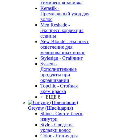
химическая завивка
Kerasilk -
Премиальный уход для
волос
Men Reshade -
Экспресс-коррекция
седины
New Blonde - Экспресс
осветление для
мелированных волос
Stylesign - Стайлинг
System -
Дополнительные
продукты при
окрашивании
Topchic - Стойкая
крем-краска
+ ЕЩЕ 8
Greymy (Швейцария)
Shine - Свет и блеск
изнутри
Style - Средства
укладки волос
Color - Линия для