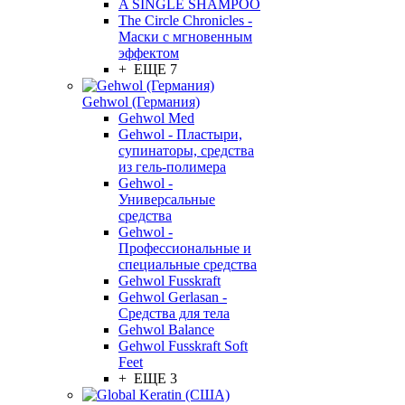
A SINGLE SHAMPOO
The Circle Chronicles -
Маски с мгновенным
эффектом
+ ЕЩЕ 7
Gehwol (Германия)
Gehwol Med
Gehwol - Пластыри,
супинаторы, средства
из гель-полимера
Gehwol -
Универсальные
средства
Gehwol -
Профессиональные и
специальные средства
Gehwol Fusskraft
Gehwol Gerlasan -
Средства для тела
Gehwol Balance
Gehwol Fusskraft Soft
Feet
+ ЕЩЕ 3