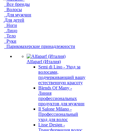
Все бренды
Волосы
Для мужчин
Для детей
Ноги
Лицо
Тело
Руки
Парикмахерские принадлежности
Alfaparf (Италия)
Semi di Lino - Уход за
волосами,
подчеркивающий вашу
естественную красоту
Blends Of Many -
Линия
профессиональных
продуктов для мужчин
Il Salone Milano -
Профессиональный
уход для волос
Lisse Design -
Трансформация волос