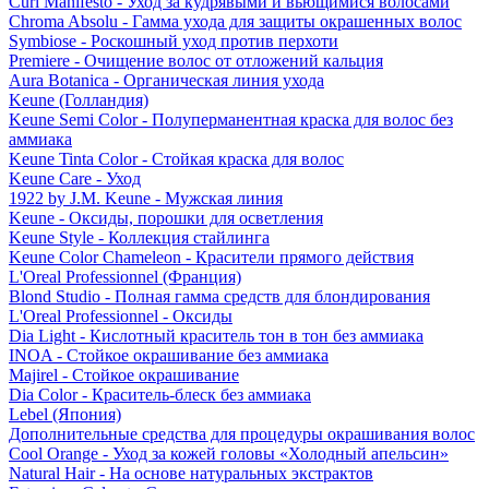
Curl Manifesto - Уход за кудрявыми и вьющимися волосами
Chroma Absolu - Гамма ухода для защиты окрашенных волос
Symbiose - Роскошный уход против перхоти
Premiere - Очищение волос от отложений кальция
Aura Botanica - Органическая линия ухода
Keune (Голландия)
Keune Semi Color - Полуперманентная краска для волос без
аммиака
Keune Tinta Color - Стойкая краска для волос
Keune Care - Уход
1922 by J.M. Keune - Мужская линия
Keune - Оксиды, порошки для осветления
Keune Style - Коллекция стайлинга
Keune Color Chameleon - Красители прямого действия
L'Oreal Professionnel (Франция)
Blond Studio - Полная гамма средств для блондирования
L'Oreal Professionnel - Оксиды
Dia Light - Кислотный краситель тон в тон без аммиака
INOA - Стойкое окрашивание без аммиака
Majirel - Стойкое окрашивание
Dia Color - Краситель-блеск без аммиака
Lebel (Япония)
Дополнительные средства для процедуры окрашивания волос
Cool Orange - Уход за кожей головы «Холодный апельсин»
Natural Hair - На основе натуральных экстрактов