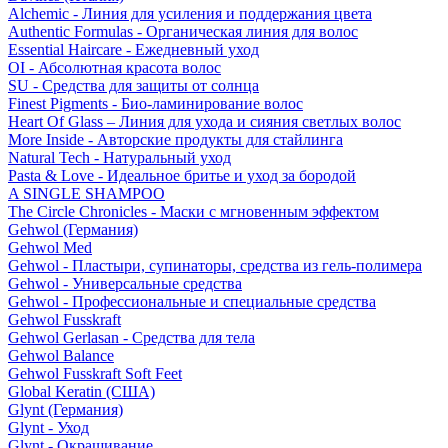
Alchemic - Линия для усиления и поддержания цвета
Authentic Formulas - Органическая линия для волос
Essential Haircare - Eжедневный уход
OI - Абсолютная красота волос
SU - Средства для защиты от солнца
Finest Pigments - Био-ламинирование волос
Heart Of Glass – Линия для ухода и сияния светлых волос
More Inside - Авторские продукты для стайлинга
Natural Tech - Натуральный уход
Pasta & Love - Идеальное бритье и уход за бородой
A SINGLE SHAMPOO
The Circle Chronicles - Маски с мгновенным эффектом
Gehwol (Германия)
Gehwol Med
Gehwol - Пластыри, супинаторы, средства из гель-полимера
Gehwol - Универсальные средства
Gehwol - Профессиональные и специальные средства
Gehwol Fusskraft
Gehwol Gerlasan - Средства для тела
Gehwol Balance
Gehwol Fusskraft Soft Feet
Global Keratin (США)
Glynt (Германия)
Glynt - Уход
Glynt - Окрашивание