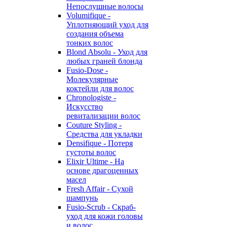
Непослушные волосы
Volumifique -
Уплотняющий уход для
создания объема
тонких волос
Blond Absolu - Уход для
любых граней блонда
Fusio-Dose -
Молекулярные
коктейли для волос
Chronologiste -
Искусство
ревитализации волос
Couture Styling -
Средства для укладки
Densifique - Потеря
густоты волос
Elixir Ultime - На
основе драгоценных
масел
Fresh Affair - Сухой
шампунь
Fusio-Scrub - Скраб-
уход для кожи головы
и волос