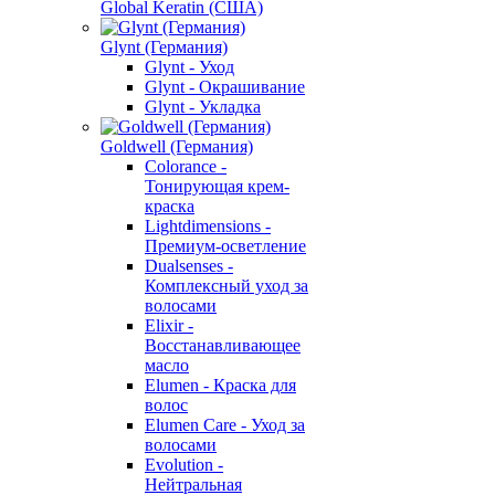
Global Keratin (США)
Glynt (Германия)
Glynt - Уход
Glynt - Окрашивание
Glynt - Укладка
Goldwell (Германия)
Colorance -
Тонирующая крем-
краска
Lightdimensions -
Премиум-осветление
Dualsenses -
Комплексный уход за
волосами
Elixir -
Восстанавливающее
масло
Elumen - Краска для
волос
Elumen Care - Уход за
волосами
Evolution -
Нейтральная