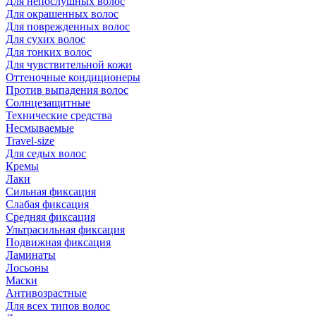
Для непослушных волос
Для окрашенных волос
Для поврежденных волос
Для сухих волос
Для тонких волос
Для чувствительной кожи
Оттеночные кондиционеры
Против выпадения волос
Солнцезащитные
Технические средства
Несмываемые
Travel-size
Для седых волос
Кремы
Лаки
Сильная фиксация
Слабая фиксация
Средняя фиксация
Ультрасильная фиксация
Подвижная фиксация
Ламинаты
Лосьоны
Маски
Антивозрастные
Для всех типов волос