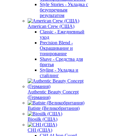
Style Stories - Укладка с
безупречным
результатом
American Crew (США)
Classic - Ежедневный
уход
Precision Blend -
Окрашивание и
тонирование
Shave - Средства для
бритья
Styling - Укладка и
стайлинг
Authentic Beauty Concept
(Германия)
Batiste (Великобритания)
Biosilk (США)
CHI (США)
CHI 44 Iron Guard -