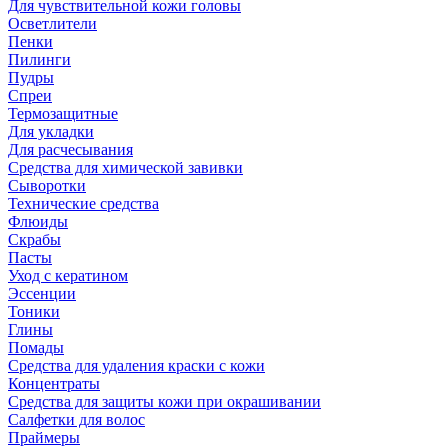
Для чувствительной кожи головы
Осветлители
Пенки
Пилинги
Пудры
Спреи
Термозащитные
Для укладки
Для расчесывания
Средства для химической завивки
Сыворотки
Технические средства
Флюиды
Скрабы
Пасты
Уход с кератином
Эссенции
Тоники
Глины
Помады
Средства для удаления краски с кожи
Концентраты
Средства для защиты кожи при окрашивании
Салфетки для волос
Праймеры