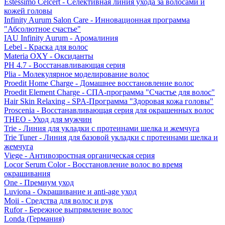
Estessimo Celcert - Селективная линия ухода за волосами и
кожей головы
Infinity Aurum Salon Care - Инновационная программа
"Абсолютное счастье"
IAU Infinity Aurum - Аромалиния
Lebel - Краска для волос
Materia OXY - Оксиданты
PH 4.7 - Восстанавливающая серия
Plia - Молекулярное моделирование волос
Proedit Home Charge - Домашнее восстановление волос
Proedit Element Charge - СПА-программа "Счастье для волос"
Hair Skin Relaxing - SPA-Программа "Здоровая кожа головы"
Proscenia - Восстанавливающая серия для окрашенных волос
THEO - Уход для мужчин
Trie - Линия для укладки с протеинами шелка и жемчуга
Trie Tuner - Линия для базовой укладки с протеинами шелка и
жемчуга
Viege - Антивозростная органическая серия
Locor Serum Color - Восстановление волос во время
окрашивания
One - Премиум уход
Luviona - Окрашивание и anti-age уход
Moii - Средства для волос и рук
Rufor - Бережное выпрямление волос
Londa (Германия)