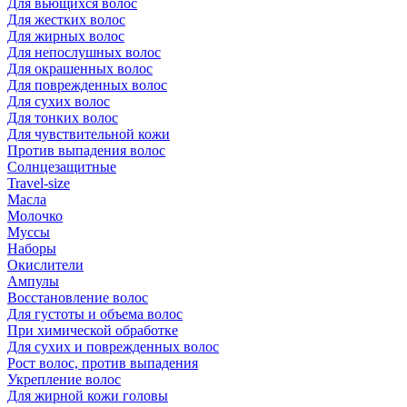
Для вьющихся волос
Для жестких волос
Для жирных волос
Для непослушных волос
Для окрашенных волос
Для поврежденных волос
Для сухих волос
Для тонких волос
Для чувствительной кожи
Против выпадения волос
Солнцезащитные
Travel-size
Масла
Молочко
Муссы
Наборы
Окислители
Ампулы
Восстановление волос
Для густоты и объема волос
При химической обработке
Для сухих и поврежденных волос
Рост волос, против выпадения
Укрепление волос
Для жирной кожи головы