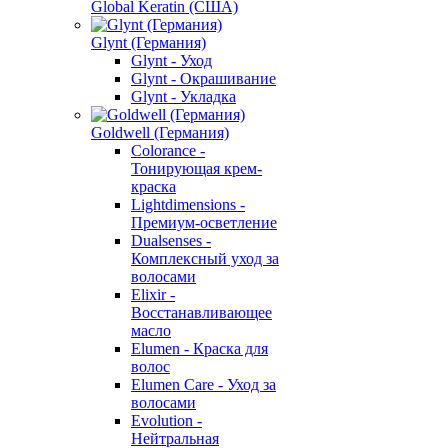
Global Keratin (США)
Glynt (Германия)
Glynt - Уход
Glynt - Окрашивание
Glynt - Укладка
Goldwell (Германия)
Colorance -
Тонирующая крем-
краска
Lightdimensions -
Премиум-осветление
Dualsenses -
Комплексный уход за
волосами
Elixir -
Восстанавливающее
масло
Elumen - Краска для
волос
Elumen Care - Уход за
волосами
Evolution -
Нейтральная