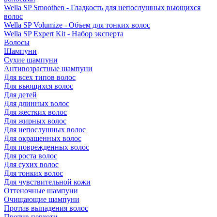
Wella SP Smoothen - Гладкость для непослушных вьющихся
волос
Wella SP Volumize - Объем для тонких волос
Wella SP Expert Kit - Набор эксперта
Волосы
Шампуни
Сухие шампуни
Антивозрастные шампуни
Для всех типов волос
Для вьющихся волос
Для детей
Для длинных волос
Для жестких волос
Для жирных волос
Для непослушных волос
Для окрашенных волос
Для поврежденных волос
Для роста волос
Для сухих волос
Для тонких волос
Для чувствительной кожи
Оттеночные шампуни
Очищающие шампуни
Против выпадения волос
Против перхоти