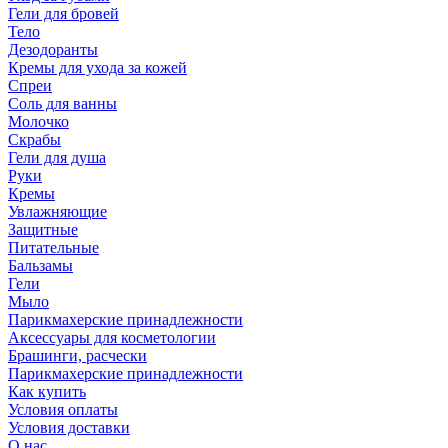
Гели для бровей
Тело
Дезодоранты
Кремы для ухода за кожей
Спреи
Соль для ванны
Молочко
Скрабы
Гели для душа
Руки
Кремы
Увлажняющие
Защитные
Питательные
Бальзамы
Гели
Мыло
Парикмахерские принадлежности
Аксессуары для косметологии
Брашинги, расчески
Парикмахерские принадлежности
Как купить
Условия оплаты
Условия доставки
О нас