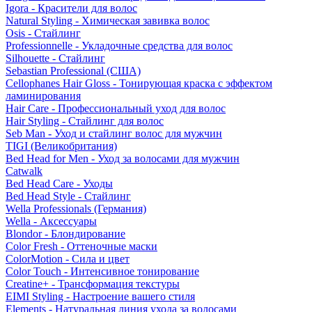
Igora - Красители для волос
Natural Styling - Химическая завивка волос
Osis - Стайлинг
Professionnelle - Укладочные средства для волос
Silhouette - Стайлинг
Sebastian Professional (США)
Cellophanes Hair Gloss - Тонирующая краска с эффектом
ламинирования
Hair Care - Профессиональный уход для волос
Hair Styling - Стайлинг для волос
Seb Man - Уход и стайлинг волос для мужчин
TIGI (Великобритания)
Bed Head for Men - Уход за волосами для мужчин
Catwalk
Bed Head Care - Уходы
Bed Head Style - Стайлинг
Wella Professionals (Германия)
Wella - Аксессуары
Blondor - Блондирование
Color Fresh - Оттеночные маски
ColorMotion - Сила и цвет
Color Touch - Интенсивное тонирование
Creatine+ - Трансформация текстуры
EIMI Styling - Настроение вашего стиля
Elements - Натуральная линия ухода за волосами