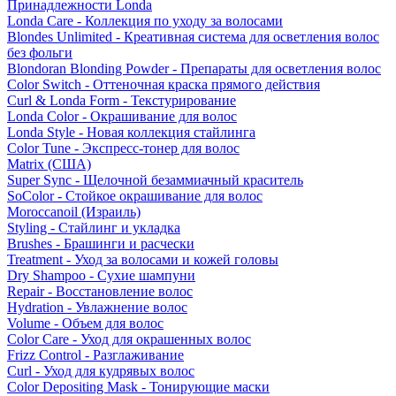
Принадлежности Londa
Londa Care - Коллекция по уходу за волосами
Blondes Unlimited - Креативная система для осветления волос
без фольги
Blondoran Blonding Powder - Препараты для осветления волос
Color Switch - Оттеночная краска прямого действия
Curl & Londa Form - Текстурирование
Londa Color - Окрашивание для волос
Londa Style - Новая коллекция стайлинга
Color Tune - Экспресс-тонер для волос
Matrix (США)
Super Sync - Щелочной безаммиачный краситель
SoColor - Стойкое окрашивание для волос
Moroccanoil (Израиль)
Styling - Стайлинг и укладка
Brushes - Брашинги и расчески
Treatment - Уход за волосами и кожей головы
Dry Shampoo - Сухие шампуни
Repair - Восстановление волос
Hydration - Увлажнение волос
Volume - Объем для волос
Color Care - Уход для окрашенных волос
Frizz Control - Разглаживание
Curl - Уход для кудрявых волос
Color Depositing Mask - Тонирующие маски