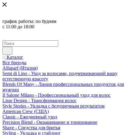
график работы:
по будням
с 11:00 до 18:00
Каталог
Все бренды
Alfaparf (Италия)
Semi di Lino - Уход за волосами, подчеркивающий вашу
естественную красоту
Blends Of Many - Линия профессиональных продуктов для
мужчин
Il Salone Milano - Профессиональный уход для волос
Lisse Design - Трансформация волос
Style Stories - Укладка с безупречным результатом
American Crew (США)
Classic - Ежедневный уход
Precision Blend - Окрашивание и тонирование
Shave - Средства для бритья
Styling - Укладка и стайлинг