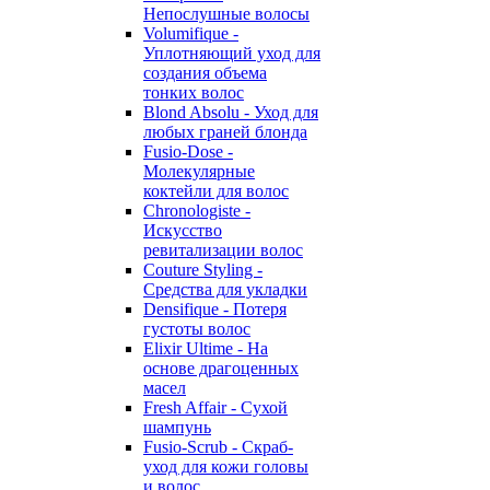
Непослушные волосы
Volumifique -
Уплотняющий уход для
создания объема
тонких волос
Blond Absolu - Уход для
любых граней блонда
Fusio-Dose -
Молекулярные
коктейли для волос
Chronologiste -
Искусство
ревитализации волос
Couture Styling -
Средства для укладки
Densifique - Потеря
густоты волос
Elixir Ultime - На
основе драгоценных
масел
Fresh Affair - Сухой
шампунь
Fusio-Scrub - Скраб-
уход для кожи головы
и волос