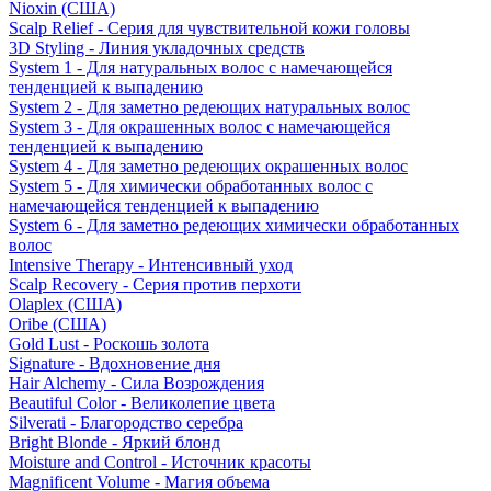
Nioxin (США)
Scalp Relief - Серия для чувствительной кожи головы
3D Styling - Линия укладочных средств
System 1 - Для натуральных волос с намечающейся
тенденцией к выпадению
System 2 - Для заметно редеющих натуральных волос
System 3 - Для окрашенных волос с намечающейся
тенденцией к выпадению
System 4 - Для заметно редеющих окрашенных волос
System 5 - Для химически обработанных волос с
намечающейся тенденцией к выпадению
System 6 - Для заметно редеющих химически обработанных
волос
Intensive Therapy - Интенсивный уход
Scalp Recovery - Серия против перхоти
Olaplex (США)
Oribe (США)
Gold Lust - Роскошь золота
Signature - Вдохновение дня
Hair Alchemy - Сила Возрождения
Beautiful Color - Великолепие цвета
Silverati - Благородство серебра
Bright Blonde - Яркий блонд
Moisture and Control - Источник красоты
Magnificent Volume - Магия объема