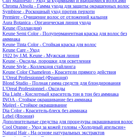
Curl Manifesto - Уход за кудрявыми и вьющимися волосами
Chroma Absolu - Гамма ухода для защиты окрашенных волос
Symbiose - Роскошный уход против перхоти
Premiere - Очищение волос от отложений кальция
Aura Botanica - Органическая линия ухода
Keune (Голландия)
Keune Semi Color - Полуперманентная краска для волос без
аммиака
Keune Tinta Color - Стойкая краска для волос
Keune Care - Уход
1922 by J.M. Keune - Мужская линия
Keune - Оксиды, порошки для осветления
Keune Style - Коллекция стайлинга
Keune Color Chameleon - Красители прямого действия
L'Oreal Professionnel (Франция)
Blond Studio - Полная гамма средств для блондирования
L'Oreal Professionnel - Оксиды
Dia Light - Кислотный краситель тон в тон без аммиака
INOA - Стойкое окрашивание без аммиака
Majirel - Стойкое окрашивание
Dia Color - Краситель-блеск без аммиака
Lebel (Япония)
Дополнительные средства для процедуры окрашивания волос
Cool Orange - Уход за кожей головы «Холодный апельсин»
Natural Hair - На основе натуральных экстрактов