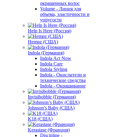
окрашенных волос
Volume - Линия для
объема, эластичности и
упругости
Help Is Here (Россия)
Hempz (США)
Indola (Германия)
Indola Act Now
Indola Care
Indola Styling
Indola - Окислители и
технические средства
Indola - Окрашивание
Invisibobble (Германия)
Johnson’s Baby (США)
K18 (США)
Kerastase (Франция)
Discipline -