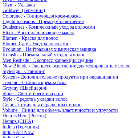
Glynt - Укладка
Goldwell (Германия)
Colorance - Тонирующая крем-краска
Lightdimensions - Премиум-осветление
Dualsenses - Комплексный уход за волосами
Elixir - Восстанавливающее масло
Elumen - Краска для волос
Elumen Care - Уход за волосами
Evolution - Нейтральная химическая завивка
Kerasilk - Премиальный уход для волос
Men Reshade - Экспресс-коррекция седины
New Blonde - Экспресс осветление для мелированных волос
Stylesign - Стайлинг
System - Дополнительные продукты при окрашивании
Topchic - Стойкая крем-краска
Greymy (Швейцария)
Shine - Свет и блеск изнутри
Style - Средства укладки волос
Color - Линия для окрашенных волос
Volume - Линия для объема, эластичности и упругости
Help Is Here (Россия)
Hempz (США)
Indola (Германия)
Indola Act Now
Indola Care