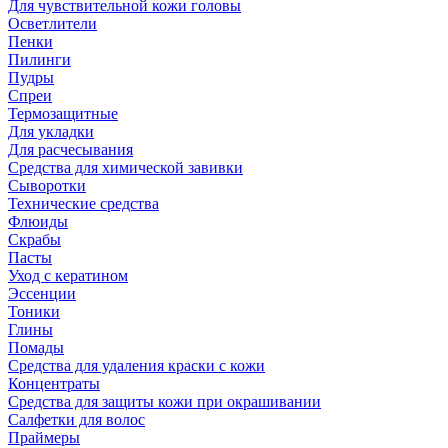
Для чувствительной кожи головы
Осветлители
Пенки
Пилинги
Пудры
Спреи
Термозащитные
Для укладки
Для расчесывания
Средства для химической завивки
Сыворотки
Технические средства
Флюиды
Скрабы
Пасты
Уход с кератином
Эссенции
Тоники
Глины
Помады
Средства для удаления краски с кожи
Концентраты
Средства для защиты кожи при окрашивании
Салфетки для волос
Праймеры