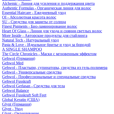
Alchemic - Линия для усиления и поддержания цвета
Authentic Formulas - Органическая линия для волос
Essential Haircare - Eжедневный уход
OI - Абсолютная красота волос
SU - Средства для защиты от солнца
Finest Pigments - Био-ламинирование волос
Heart Of Glass – Линия для ухода и сияния светлых волос
More Inside - Авторские продукты для стайлинга
Natural Tech - Натуральный уход
Pasta & Love - Идеальное бритье и уход за бородой
A SINGLE SHAMPOO
The Circle Chronicles - Маски с мгновенным эффектом
Gehwol (Германия)
Gehwol Med
Gehwol - Пластыри, супинаторы, средства из гель-полимера
Gehwol - Универсальные средства
Gehwol - Профессиональные и специальные средства
Gehwol Fusskraft
Gehwol Gerlasan - Средства для тела
Gehwol Balance
Gehwol Fusskraft Soft Feet
Global Keratin (США)
Glynt (Германия)
Glynt - Уход
Glynt - Окрашивание