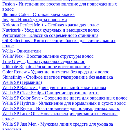
Fusion - Интенсивное восстановление для поврежденных
волос
Illumina Color - Стойкая крем-краска
Invigo - Новый уход за волосами
Koleston Perfect Me + - Стойкая краска для волос
Nutricurls - Уход для кудрявых и вьющихся волос
Performance - Классика современного стайлинга
Oil Reflections - Квинтэссенция блеска для сияния ваших
волос
Wella - Окислители
Wella°Plex - Восстановление структуры волос
True Grey - Для натуральных седых волос
Ultimate Repair - Роскошное восстановление
Color Renew - Удаление пигмента без вреда для волос
Shinefinity - Стойкое цветное глазирование без аммиака
Wella SP (Германия)
Wella SP Balance - Для чувствительной кожи головы
Wella SP Clear Scalp - Очищение против перхоти
Wella SP Color Save - Сохранение цвета для окрашенных волос
Wella SP Hydrate - Увлажнение для нормальных и сухих волос
Wella SP Repair - Восстановление для поврежденных волос
Wella SP Luxe Oil - Новая коллекция для защиты кератина
волос
Wella SP Just Men - Мужская линия средств для ухода за
волосами