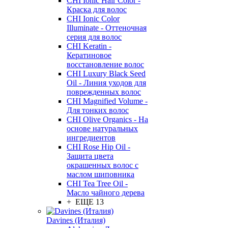
CHI Ionic Hair Color -
Краска для волос
CHI Ionic Color
Illuminate - Оттеночная
серия для волос
CHI Keratin -
Кератиновое
восстановление волос
CHI Luxury Black Seed
Oil - Линия уходов для
поврежденных волос
CHI Magnified Volume -
Для тонких волос
CHI Olive Organics - На
основе натуральных
ингредиентов
CHI Rose Hip Oil -
Защита цвета
окрашенных волос с
маслом шиповника
CHI Tea Tree Oil -
Масло чайного дерева
+ ЕЩЕ 13
Davines (Италия)