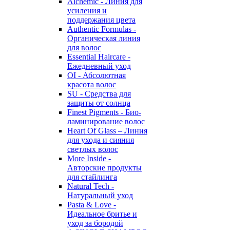
Alchemic - Линия для
усиления и
поддержания цвета
Authentic Formulas -
Органическая линия
для волос
Essential Haircare -
Eжедневный уход
OI - Абсолютная
красота волос
SU - Средства для
защиты от солнца
Finest Pigments - Био-
ламинирование волос
Heart Of Glass – Линия
для ухода и сияния
светлых волос
More Inside -
Авторские продукты
для стайлинга
Natural Tech -
Натуральный уход
Pasta & Love -
Идеальное бритье и
уход за бородой