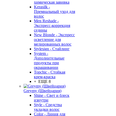
химическая завивка
Kerasilk -
Премиальный уход для
волос
Men Reshade -
Экспресс-коррекция
седины
New Blonde - Экспресс
осветление для
мелированных волос
Stylesign - Стайлинг
System -
Дополнительные
продукты при
окрашивании
Topchic - Стойкая
крем-краска
+ ЕЩЕ 8
Greymy (Швейцария)
Shine - Свет и блеск
изнутри
Style - Средства
укладки волос
Color - Линия для