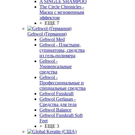
A SINGLE SHAMPOO
The Circle Chronicles -
Маски с мгновенным
эффектом
+ ЕЩЕ 7
Gehwol (Германия)
Gehwol Med
Gehwol - Пластыри,
супинаторы, средства
из гель-полимера
Gehwol -
Универсальные
средства
Gehwol -
Профессиональные и
специальные средства
Gehwol Fusskraft
Gehwol Gerlasan -
Средства для тела
Gehwol Balance
Gehwol Fusskraft Soft
Feet
+ ЕЩЕ 3