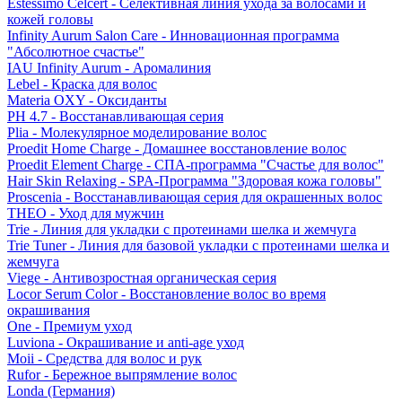
Estessimo Celcert - Селективная линия ухода за волосами и
кожей головы
Infinity Aurum Salon Care - Инновационная программа
"Абсолютное счастье"
IAU Infinity Aurum - Аромалиния
Lebel - Краска для волос
Materia OXY - Оксиданты
PH 4.7 - Восстанавливающая серия
Plia - Молекулярное моделирование волос
Proedit Home Charge - Домашнее восстановление волос
Proedit Element Charge - СПА-программа "Счастье для волос"
Hair Skin Relaxing - SPA-Программа "Здоровая кожа головы"
Proscenia - Восстанавливающая серия для окрашенных волос
THEO - Уход для мужчин
Trie - Линия для укладки с протеинами шелка и жемчуга
Trie Tuner - Линия для базовой укладки с протеинами шелка и
жемчуга
Viege - Антивозростная органическая серия
Locor Serum Color - Восстановление волос во время
окрашивания
One - Премиум уход
Luviona - Окрашивание и anti-age уход
Moii - Средства для волос и рук
Rufor - Бережное выпрямление волос
Londa (Германия)