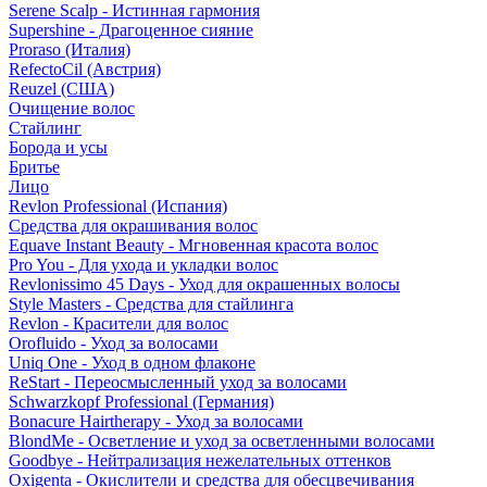
Serene Scalp - Истинная гармония
Supershine - Драгоценное сияние
Proraso (Италия)
RefectoCil (Австрия)
Reuzel (США)
Очищение волос
Стайлинг
Борода и усы
Бритье
Лицо
Revlon Professional (Испания)
Средства для окрашивания волос
Equave Instant Beauty - Мгновенная красота волос
Pro You - Для ухода и укладки волос
Revlonissimo 45 Days - Уход для окрашенных волосы
Style Masters - Средства для стайлинга
Revlon - Красители для волос
Orofluido - Уход за волосами
Uniq One - Уход в одном флаконе
ReStart - Переосмысленный уход за волосами
Schwarzkopf Professional (Германия)
Bonacure Hairtherapy - Уход за волосами
BlondMe - Осветление и уход за осветленными волосами
Goodbye - Нейтрализация нежелательных оттенков
Oxigenta - Окислители и средства для обесцвечивания