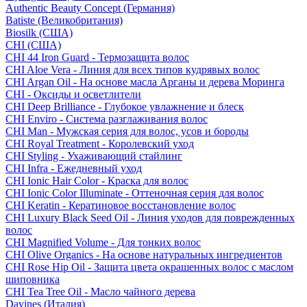
Authentic Beauty Concept (Германия)
Batiste (Великобритания)
Biosilk (США)
CHI (США)
CHI 44 Iron Guard - Термозащита волос
CHI Aloe Vera - Линия для всех типов кудрявых волос
CHI Argan Oil - На основе масла Арганы и дерева Моринга
CHI - Оксиды и осветлители
CHI Deep Brilliance - Глубокое увлажнение и блеск
CHI Enviro - Система разглаживания волос
CHI Man - Мужская серия для волос, усов и бороды
CHI Royal Treatment - Королевский уход
CHI Styling - Ухаживающий стайлинг
CHI Infra - Ежедневный уход
CHI Ionic Hair Color - Краска для волос
CHI Ionic Color Illuminate - Оттеночная серия для волос
CHI Keratin - Кератиновое восстановление волос
CHI Luxury Black Seed Oil - Линия уходов для поврежденных
волос
CHI Magnified Volume - Для тонких волос
CHI Olive Organics - На основе натуральных ингредиентов
CHI Rose Hip Oil - Защита цвета окрашенных волос с маслом
шиповника
CHI Tea Tree Oil - Масло чайного дерева
Davines (Италия)