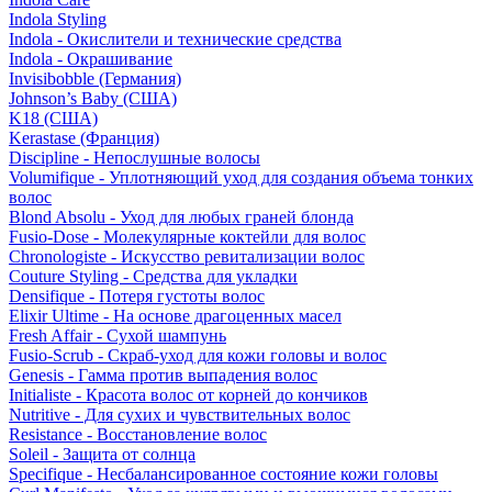
Indola Styling
Indola - Окислители и технические средства
Indola - Окрашивание
Invisibobble (Германия)
Johnson’s Baby (США)
K18 (США)
Kerastase (Франция)
Discipline - Непослушные волосы
Volumifique - Уплотняющий уход для создания объема тонких
волос
Blond Absolu - Уход для любых граней блонда
Fusio-Dose - Молекулярные коктейли для волос
Chronologiste - Искусство ревитализации волос
Couture Styling - Средства для укладки
Densifique - Потеря густоты волос
Elixir Ultime - На основе драгоценных масел
Fresh Affair - Сухой шампунь
Fusio-Scrub - Скраб-уход для кожи головы и волос
Genesis - Гамма против выпадения волос
Initialiste - Красота волос от корней до кончиков
Nutritive - Для сухих и чувствительных волос
Resistance - Восстановление волос
Soleil - Защита от солнца
Specifique - Несбалансированное состояние кожи головы