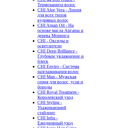
Термозащита волос
CHI Aloe Vera - Линия
для всех типов
кудрявых волос
CHI Argan Oil - На
основе масла Арганы и
дерева Моринга
CHI - Оксиды и
осветлители
CHI Deep Brilliance -
Глубокое увлажнение и
блеск
CHI Enviro - Система
разглаживания волос
CHI Man - Мужская
серия для волос, усов и
бороды
CHI Royal Treatment -
Королевский уход
CHI Styling -
Ухаживающий
стайлинг
CHI Infra -
Ежедневный уход