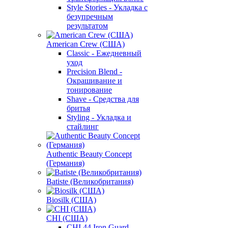
Style Stories - Укладка с
безупречным
результатом
American Crew (США)
Classic - Ежедневный
уход
Precision Blend -
Окрашивание и
тонирование
Shave - Средства для
бритья
Styling - Укладка и
стайлинг
Authentic Beauty Concept
(Германия)
Batiste (Великобритания)
Biosilk (США)
CHI (США)
CHI 44 Iron Guard -