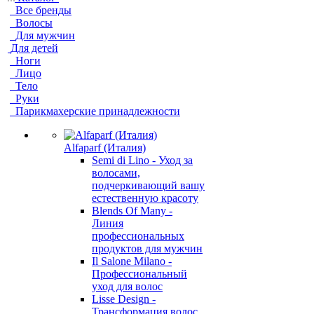
Все бренды
Волосы
Для мужчин
Для детей
Ноги
Лицо
Тело
Руки
Парикмахерские принадлежности
Alfaparf (Италия)
Semi di Lino - Уход за
волосами,
подчеркивающий вашу
естественную красоту
Blends Of Many -
Линия
профессиональных
продуктов для мужчин
Il Salone Milano -
Профессиональный
уход для волос
Lisse Design -
Трансформация волос