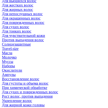
Для вьющихся волос
Для жестких волос
Для жирных волос
Для непослушных волос
Для окрашенных волос
Для поврежденных волос
Для сухих волос
Для тонких волос
Для чувствительной кожи
Против выпадения волос
Солнцезащитные
Travel-size
Масла
Молочко
Муссы
Наборы
Окислители
Ампулы
Восстановление волос
Для густоты и объема волос
При химической обработке
Для сухих и поврежденных волос
Рост волос, против выпадения
Укрепление волос
Для жирной кожи головы