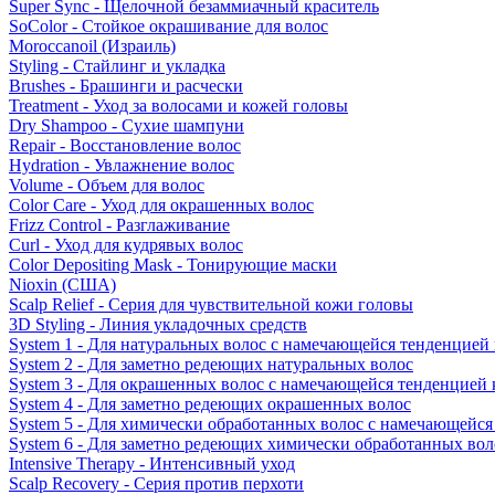
Super Sync - Щелочной безаммиачный краситель
SoColor - Стойкое окрашивание для волос
Moroccanoil (Израиль)
Styling - Стайлинг и укладка
Brushes - Брашинги и расчески
Treatment - Уход за волосами и кожей головы
Dry Shampoo - Сухие шампуни
Repair - Восстановление волос
Hydration - Увлажнение волос
Volume - Объем для волос
Color Care - Уход для окрашенных волос
Frizz Control - Разглаживание
Curl - Уход для кудрявых волос
Color Depositing Mask - Тонирующие маски
Nioxin (США)
Scalp Relief - Серия для чувствительной кожи головы
3D Styling - Линия укладочных средств
System 1 - Для натуральных волос с намечающейся тенденцией
System 2 - Для заметно редеющих натуральных волос
System 3 - Для окрашенных волос с намечающейся тенденцией
System 4 - Для заметно редеющих окрашенных волос
System 5 - Для химически обработанных волос с намечающейс
System 6 - Для заметно редеющих химически обработанных вол
Intensive Therapy - Интенсивный уход
Scalp Recovery - Серия против перхоти