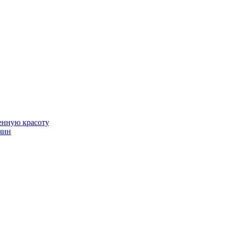
венную красоту
чин