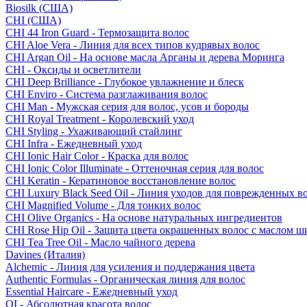
Biosilk (США)
CHI (США)
CHI 44 Iron Guard - Термозащита волос
CHI Aloe Vera - Линия для всех типов кудрявых волос
CHI Argan Oil - На основе масла Арганы и дерева Моринга
CHI - Оксиды и осветлители
CHI Deep Brilliance - Глубокое увлажнение и блеск
CHI Enviro - Система разглаживания волос
CHI Man - Мужская серия для волос, усов и бороды
CHI Royal Treatment - Королевский уход
CHI Styling - Ухаживающий стайлинг
CHI Infra - Ежедневный уход
CHI Ionic Hair Color - Краска для волос
CHI Ionic Color Illuminate - Оттеночная серия для волос
CHI Keratin - Кератиновое восстановление волос
CHI Luxury Black Seed Oil - Линия уходов для поврежденных в
CHI Magnified Volume - Для тонких волос
CHI Olive Organics - На основе натуральных ингредиентов
CHI Rose Hip Oil - Защита цвета окрашенных волос с маслом 
CHI Tea Tree Oil - Масло чайного дерева
Davines (Италия)
Alchemic - Линия для усиления и поддержания цвета
Authentic Formulas - Органическая линия для волос
Essential Haircare - Eжедневный уход
OI - Абсолютная красота волос