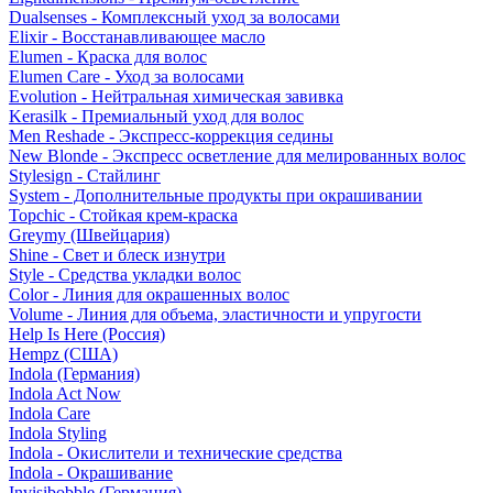
Dualsenses - Комплексный уход за волосами
Elixir - Восстанавливающее масло
Elumen - Краска для волос
Elumen Care - Уход за волосами
Evolution - Нейтральная химическая завивка
Kerasilk - Премиальный уход для волос
Men Reshade - Экспресс-коррекция седины
New Blonde - Экспресс осветление для мелированных волос
Stylesign - Стайлинг
System - Дополнительные продукты при окрашивании
Topchic - Стойкая крем-краска
Greymy (Швейцария)
Shine - Свет и блеск изнутри
Style - Средства укладки волос
Color - Линия для окрашенных волос
Volume - Линия для объема, эластичности и упругости
Help Is Here (Россия)
Hempz (США)
Indola (Германия)
Indola Act Now
Indola Care
Indola Styling
Indola - Окислители и технические средства
Indola - Окрашивание
Invisibobble (Германия)