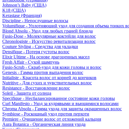
Johnson’s Baby (США)
K18 (США)
Kerastase (Франция)
Discipline - Непослушные волосы
Volumifique - Уплотняющий уход для создания объема тонких в
Blond Absolu - Уход для любых граней блонда
Fusio-Dose - Молекулярные коктейли для волос
Chronologiste - Искусство ревитализации волос
Couture Styling - Средства для укладки
Densifique - Потеря густоты волос
Elixir Ultime - На основе драгоценных масел
Fresh Affair - Сухой шампунь
Fusio-Scrub - Скраб-уход для кожи головы и волос
Genesis - Гамма против выпадения волос
Initialiste - Красота волос от корней до кончиков
Nutritive - Для сухих и чувствительных волос
Resistance - Восстановление волос
Soleil - Защита от солнца
Specifique - Несбалансированное состояние кожи головы
Curl Manifesto - Уход за кудрявыми и вьющимися волосами
Chroma Absolu - Гамма ухода для защиты окрашенных волос
Symbiose - Роскошный уход против перхоти
Premiere - Очищение волос от отложений кальция
Aura Botanica - Органическая линия ухода