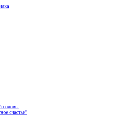
иака
ей головы
ное счастье"