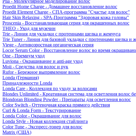
Plia - Молекулярное моделирование волос
Proedit Home Charge - Домашнее восстановление волос
Proedit Element Charge - СПА-программа "Счастье для волос"
Hair Skin Relaxing - SPA-Программа "Здоровая кожа головы"
Proscenia - Восстанавливающая серия для окрашенных волос
THEO - Уход для мужчин
Trie - Линия для укладки с протеинами шелка и жемчуга
Trie Tuner - Линия для базовой укладки с протеинами шелка и 
Viege - Антивозростная органическая серия
Locor Serum Color - Восстановление волос во время окрашиван
One - Премиум уход
Luviona - Окрашивание и anti-age уход
Moii - Средства для волос и рук
Rufor - Бережное выпрямление волос
Londa (Германия)
Принадлежности Londa
Londa Care - Коллекция по уходу за волосами
Blondes Unlimited - Креативная система для осветления волос б
Blondoran Blonding Powder - Препараты для осветления волос
Color Switch - Оттеночная краска прямого действия
Curl & Londa Form - Текстурирование
Londa Color - Окрашивание для волос
Londa Style - Новая коллекция стайлинга
Color Tune - Экспресс-тонер для волос
Matrix (США)