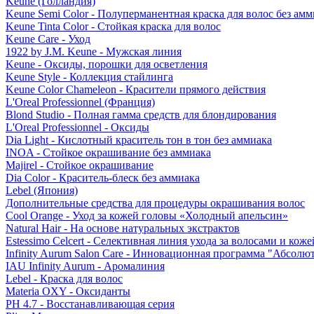
Keune (Голландия)
Keune Semi Color - Полуперманентная краска для волос без амм
Keune Tinta Color - Стойкая краска для волос
Keune Care - Уход
1922 by J.M. Keune - Мужская линия
Keune - Оксиды, порошки для осветления
Keune Style - Коллекция стайлинга
Keune Color Chameleon - Красители прямого действия
L'Oreal Professionnel (Франция)
Blond Studio - Полная гамма средств для блондирования
L'Oreal Professionnel - Оксиды
Dia Light - Кислотный краситель тон в тон без аммиака
INOA - Стойкое окрашивание без аммиака
Majirel - Стойкое окрашивание
Dia Color - Краситель-блеск без аммиака
Lebel (Япония)
Дополнительные средства для процедуры окрашивания волос
Cool Orange - Уход за кожей головы «Холодный апельсин»
Natural Hair - На основе натуральных экстрактов
Estessimo Celcert - Селективная линия ухода за волосами и кож
Infinity Aurum Salon Care - Инновационная программа "Абсолют
IAU Infinity Aurum - Аромалиния
Lebel - Краска для волос
Materia OXY - Оксиданты
PH 4.7 - Восстанавливающая серия