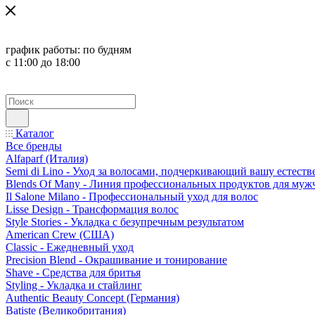
график работы:
по будням
с 11:00 до 18:00
Каталог
Все бренды
Alfaparf (Италия)
Semi di Lino - Уход за волосами, подчеркивающий вашу естест
Blends Of Many - Линия профессиональных продуктов для муж
Il Salone Milano - Профессиональный уход для волос
Lisse Design - Трансформация волос
Style Stories - Укладка с безупречным результатом
American Crew (США)
Classic - Ежедневный уход
Precision Blend - Окрашивание и тонирование
Shave - Средства для бритья
Styling - Укладка и стайлинг
Authentic Beauty Concept (Германия)
Batiste (Великобритания)