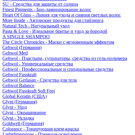
SU - Средства для защиты от солнца
Finest Pigments - Био-ламинирование волос
Heart Of Glass – Линия для ухода и сияния светлых волос
More Inside - Авторские продукты для стайлинга
Natural Tech - Натуральный уход
Pasta & Love - Идеальное бритье и уход за бородой
A SINGLE SHAMPOO
The Circle Chronicles - Маски с мгновенным эффектом
Gehwol (Германия)
Gehwol Med
Gehwol - Пластыри, супинаторы, средства из гель-полимера
Gehwol - Универсальные средства
Gehwol - Профессиональные и специальные средства
Gehwol Fusskraft
Gehwol Gerlasan - Средства для тела
Gehwol Balance
Gehwol Fusskraft Soft Feet
Global Keratin (США)
Glynt (Германия)
Glynt - Уход
Glynt - Окрашивание
Glynt - Укладка
Goldwell (Германия)
Colorance - Тонирующая крем-краска
Lightdimensions - Премиум-осветление