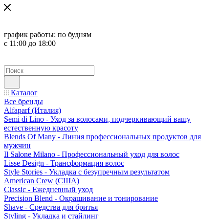
график работы:
по будням
с 11:00 до 18:00
Каталог
Все бренды
Alfaparf (Италия)
Semi di Lino - Уход за волосами, подчеркивающий вашу
естественную красоту
Blends Of Many - Линия профессиональных продуктов для
мужчин
Il Salone Milano - Профессиональный уход для волос
Lisse Design - Трансформация волос
Style Stories - Укладка с безупречным результатом
American Crew (США)
Classic - Ежедневный уход
Precision Blend - Окрашивание и тонирование
Shave - Средства для бритья
Styling - Укладка и стайлинг