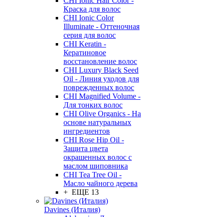
CHI Ionic Hair Color -
Краска для волос
CHI Ionic Color
Illuminate - Оттеночная
серия для волос
CHI Keratin -
Кератиновое
восстановление волос
CHI Luxury Black Seed
Oil - Линия уходов для
поврежденных волос
CHI Magnified Volume -
Для тонких волос
CHI Olive Organics - На
основе натуральных
ингредиентов
CHI Rose Hip Oil -
Защита цвета
окрашенных волос с
маслом шиповника
CHI Tea Tree Oil -
Масло чайного дерева
+ ЕЩЕ 13
Davines (Италия)