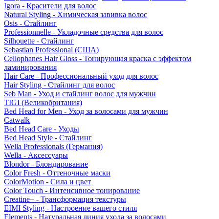
Igora - Красители для волос
Natural Styling - Химическая завивка волос
Osis - Стайлинг
Professionnelle - Укладочные средства для волос
Silhouette - Стайлинг
Sebastian Professional (США)
Cellophanes Hair Gloss - Тонирующая краска с эффектом
ламинирования
Hair Care - Профессиональный уход для волос
Hair Styling - Стайлинг для волос
Seb Man - Уход и стайлинг волос для мужчин
TIGI (Великобритания)
Bed Head for Men - Уход за волосами для мужчин
Catwalk
Bed Head Care - Уходы
Bed Head Style - Стайлинг
Wella Professionals (Германия)
Wella - Аксессуары
Blondor - Блондирование
Color Fresh - Оттеночные маски
ColorMotion - Сила и цвет
Color Touch - Интенсивное тонирование
Creatine+ - Трансформация текстуры
EIMI Styling - Настроение вашего стиля
Elements - Натуральная линия ухода за волосами