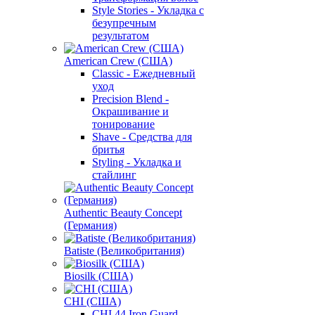
Style Stories - Укладка с
безупречным
результатом
American Crew (США)
Classic - Ежедневный
уход
Precision Blend -
Окрашивание и
тонирование
Shave - Средства для
бритья
Styling - Укладка и
стайлинг
Authentic Beauty Concept
(Германия)
Batiste (Великобритания)
Biosilk (США)
CHI (США)
CHI 44 Iron Guard -