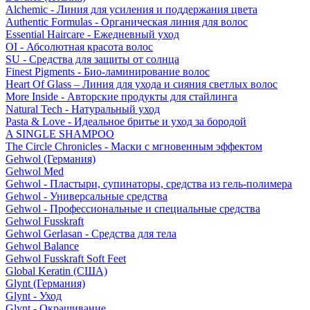
Alchemic - Линия для усиления и поддержания цвета
Authentic Formulas - Органическая линия для волос
Essential Haircare - Eжедневный уход
OI - Абсолютная красота волос
SU - Средства для защиты от солнца
Finest Pigments - Био-ламинирование волос
Heart Of Glass – Линия для ухода и сияния светлых волос
More Inside - Авторские продукты для стайлинга
Natural Tech - Натуральный уход
Pasta & Love - Идеальное бритье и уход за бородой
A SINGLE SHAMPOO
The Circle Chronicles - Маски с мгновенным эффектом
Gehwol (Германия)
Gehwol Med
Gehwol - Пластыри, супинаторы, средства из гель-полимера
Gehwol - Универсальные средства
Gehwol - Профессиональные и специальные средства
Gehwol Fusskraft
Gehwol Gerlasan - Средства для тела
Gehwol Balance
Gehwol Fusskraft Soft Feet
Global Keratin (США)
Glynt (Германия)
Glynt - Уход
Glynt - Окрашивание