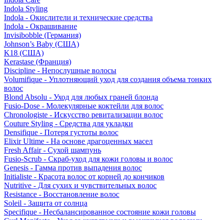
Indola Styling
Indola - Окислители и технические средства
Indola - Окрашивание
Invisibobble (Германия)
Johnson’s Baby (США)
K18 (США)
Kerastase (Франция)
Discipline - Непослушные волосы
Volumifique - Уплотняющий уход для создания объема тонких
волос
Blond Absolu - Уход для любых граней блонда
Fusio-Dose - Молекулярные коктейли для волос
Chronologiste - Искусство ревитализации волос
Couture Styling - Средства для укладки
Densifique - Потеря густоты волос
Elixir Ultime - На основе драгоценных масел
Fresh Affair - Сухой шампунь
Fusio-Scrub - Скраб-уход для кожи головы и волос
Genesis - Гамма против выпадения волос
Initialiste - Красота волос от корней до кончиков
Nutritive - Для сухих и чувствительных волос
Resistance - Восстановление волос
Soleil - Защита от солнца
Specifique - Несбалансированное состояние кожи головы