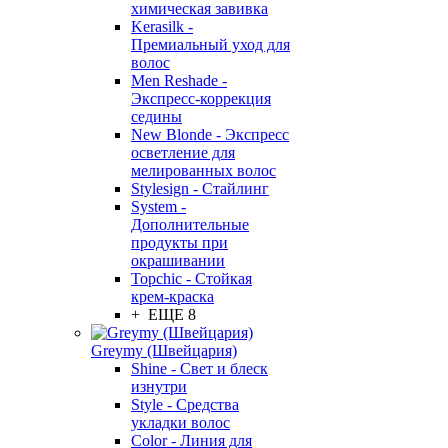
химическая завивка
Kerasilk -
Премиальный уход для
волос
Men Reshade -
Экспресс-коррекция
седины
New Blonde - Экспресс
осветление для
мелированных волос
Stylesign - Стайлинг
System -
Дополнительные
продукты при
окрашивании
Topchic - Стойкая
крем-краска
+ ЕЩЕ 8
Greymy (Швейцария)
Shine - Свет и блеск
изнутри
Style - Средства
укладки волос
Color - Линия для