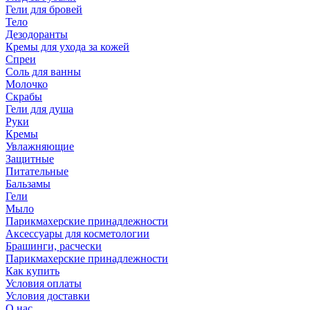
Гели для бровей
Тело
Дезодоранты
Кремы для ухода за кожей
Спреи
Соль для ванны
Молочко
Скрабы
Гели для душа
Руки
Кремы
Увлажняющие
Защитные
Питательные
Бальзамы
Гели
Мыло
Парикмахерские принадлежности
Аксессуары для косметологии
Брашинги, расчески
Парикмахерские принадлежности
Как купить
Условия оплаты
Условия доставки
О нас