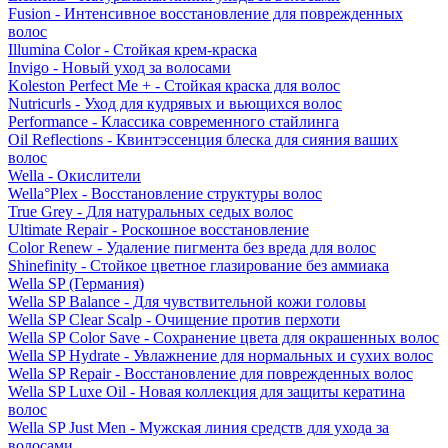
Fusion - Интенсивное восстановление для поврежденных
волос
Illumina Color - Стойкая крем-краска
Invigo - Новый уход за волосами
Koleston Perfect Me + - Стойкая краска для волос
Nutricurls - Уход для кудрявых и вьющихся волос
Performance - Классика современного стайлинга
Oil Reflections - Квинтэссенция блеска для сияния ваших
волос
Wella - Окислители
Wella°Plex - Восстановление структуры волос
True Grey - Для натуральных седых волос
Ultimate Repair - Роскошное восстановление
Color Renew - Удаление пигмента без вреда для волос
Shinefinity - Стойкое цветное глазирование без аммиака
Wella SP (Германия)
Wella SP Balance - Для чувствительной кожи головы
Wella SP Clear Scalp - Очищение против перхоти
Wella SP Color Save - Сохранение цвета для окрашенных волос
Wella SP Hydrate - Увлажнение для нормальных и сухих волос
Wella SP Repair - Восстановление для поврежденных волос
Wella SP Luxe Oil - Новая коллекция для защиты кератина
волос
Wella SP Just Men - Мужская линия средств для ухода за
волосами