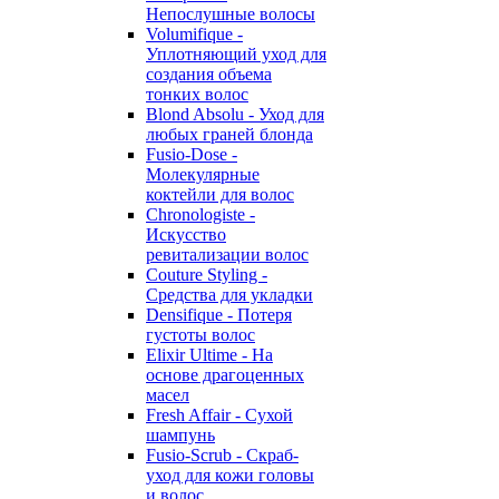
Непослушные волосы
Volumifique -
Уплотняющий уход для
создания объема
тонких волос
Blond Absolu - Уход для
любых граней блонда
Fusio-Dose -
Молекулярные
коктейли для волос
Chronologiste -
Искусство
ревитализации волос
Couture Styling -
Средства для укладки
Densifique - Потеря
густоты волос
Elixir Ultime - На
основе драгоценных
масел
Fresh Affair - Сухой
шампунь
Fusio-Scrub - Скраб-
уход для кожи головы
и волос