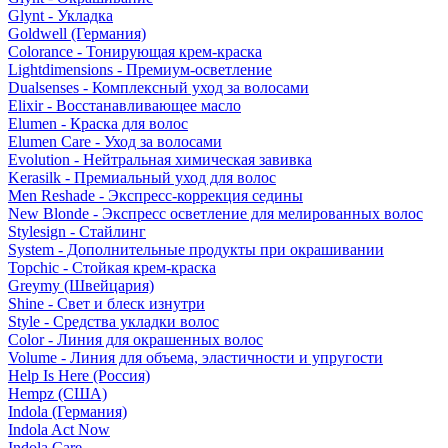
Glynt - Укладка
Goldwell (Германия)
Colorance - Тонирующая крем-краска
Lightdimensions - Премиум-осветление
Dualsenses - Комплексный уход за волосами
Elixir - Восстанавливающее масло
Elumen - Краска для волос
Elumen Care - Уход за волосами
Evolution - Нейтральная химическая завивка
Kerasilk - Премиальный уход для волос
Men Reshade - Экспресс-коррекция седины
New Blonde - Экспресс осветление для мелированных волос
Stylesign - Стайлинг
System - Дополнительные продукты при окрашивании
Topchic - Стойкая крем-краска
Greymy (Швейцария)
Shine - Свет и блеск изнутри
Style - Средства укладки волос
Color - Линия для окрашенных волос
Volume - Линия для объема, эластичности и упругости
Help Is Here (Россия)
Hempz (США)
Indola (Германия)
Indola Act Now
Indola Care