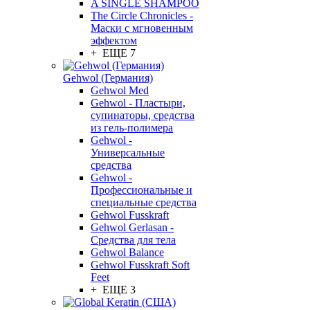
A SINGLE SHAMPOO
The Circle Chronicles -
Маски с мгновенным
эффектом
+ ЕЩЕ 7
Gehwol (Германия)
Gehwol Med
Gehwol - Пластыри,
супинаторы, средства
из гель-полимера
Gehwol -
Универсальные
средства
Gehwol -
Профессиональные и
специальные средства
Gehwol Fusskraft
Gehwol Gerlasan -
Средства для тела
Gehwol Balance
Gehwol Fusskraft Soft
Feet
+ ЕЩЕ 3