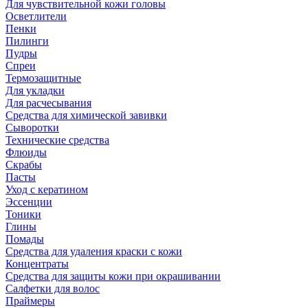
Для чувствительной кожи головы
Осветлители
Пенки
Пилинги
Пудры
Спреи
Термозащитные
Для укладки
Для расчесывания
Средства для химической завивки
Сыворотки
Технические средства
Флюиды
Скрабы
Пасты
Уход с кератином
Эссенции
Тоники
Глины
Помады
Средства для удаления краски с кожи
Концентраты
Средства для защиты кожи при окрашивании
Салфетки для волос
Праймеры