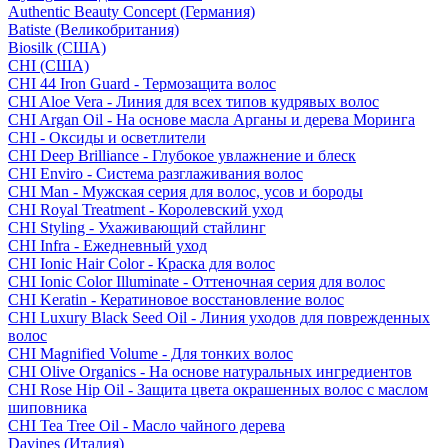
Authentic Beauty Concept (Германия)
Batiste (Великобритания)
Biosilk (США)
CHI (США)
CHI 44 Iron Guard - Термозащита волос
CHI Aloe Vera - Линия для всех типов кудрявых волос
CHI Argan Oil - На основе масла Арганы и дерева Моринга
CHI - Оксиды и осветлители
CHI Deep Brilliance - Глубокое увлажнение и блеск
CHI Enviro - Система разглаживания волос
CHI Man - Мужская серия для волос, усов и бороды
CHI Royal Treatment - Королевский уход
CHI Styling - Ухаживающий стайлинг
CHI Infra - Ежедневный уход
CHI Ionic Hair Color - Краска для волос
CHI Ionic Color Illuminate - Оттеночная серия для волос
CHI Keratin - Кератиновое восстановление волос
CHI Luxury Black Seed Oil - Линия уходов для поврежденных
волос
CHI Magnified Volume - Для тонких волос
CHI Olive Organics - На основе натуральных ингредиентов
CHI Rose Hip Oil - Защита цвета окрашенных волос с маслом
шиповника
CHI Tea Tree Oil - Масло чайного дерева
Davines (Италия)