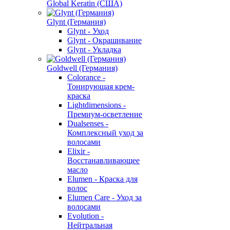
Global Keratin (США)
Glynt (Германия)
Glynt - Уход
Glynt - Окрашивание
Glynt - Укладка
Goldwell (Германия)
Colorance -
Тонирующая крем-
краска
Lightdimensions -
Премиум-осветление
Dualsenses -
Комплексный уход за
волосами
Elixir -
Восстанавливающее
масло
Elumen - Краска для
волос
Elumen Care - Уход за
волосами
Evolution -
Нейтральная