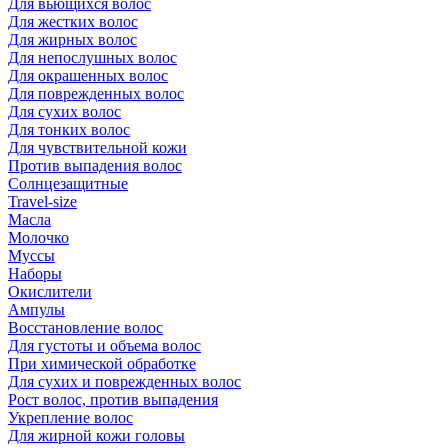
Для вьющихся волос
Для жестких волос
Для жирных волос
Для непослушных волос
Для окрашенных волос
Для поврежденных волос
Для сухих волос
Для тонких волос
Для чувствительной кожи
Против выпадения волос
Солнцезащитные
Travel-size
Масла
Молочко
Муссы
Наборы
Окислители
Ампулы
Восстановление волос
Для густоты и объема волос
При химической обработке
Для сухих и поврежденных волос
Рост волос, против выпадения
Укрепление волос
Для жирной кожи головы