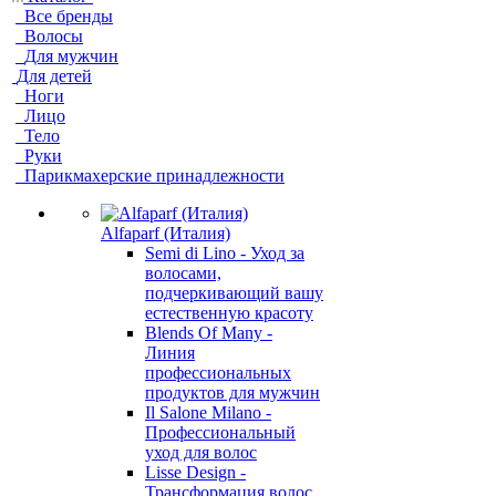
Все бренды
Волосы
Для мужчин
Для детей
Ноги
Лицо
Тело
Руки
Парикмахерские принадлежности
Alfaparf (Италия)
Semi di Lino - Уход за
волосами,
подчеркивающий вашу
естественную красоту
Blends Of Many -
Линия
профессиональных
продуктов для мужчин
Il Salone Milano -
Профессиональный
уход для волос
Lisse Design -
Трансформация волос