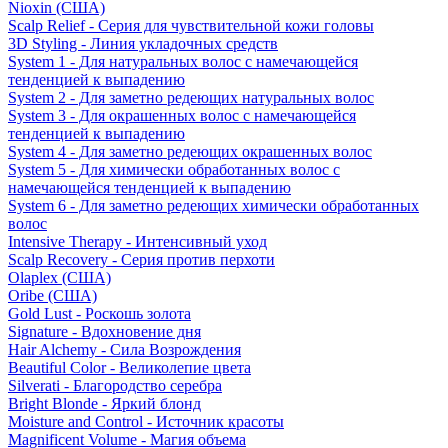
Nioxin (США)
Scalp Relief - Серия для чувствительной кожи головы
3D Styling - Линия укладочных средств
System 1 - Для натуральных волос с намечающейся
тенденцией к выпадению
System 2 - Для заметно редеющих натуральных волос
System 3 - Для окрашенных волос с намечающейся
тенденцией к выпадению
System 4 - Для заметно редеющих окрашенных волос
System 5 - Для химически обработанных волос с
намечающейся тенденцией к выпадению
System 6 - Для заметно редеющих химически обработанных
волос
Intensive Therapy - Интенсивный уход
Scalp Recovery - Серия против перхоти
Olaplex (США)
Oribe (США)
Gold Lust - Роскошь золота
Signature - Вдохновение дня
Hair Alchemy - Сила Возрождения
Beautiful Color - Великолепие цвета
Silverati - Благородство серебра
Bright Blonde - Яркий блонд
Moisture and Control - Источник красоты
Magnificent Volume - Магия объема