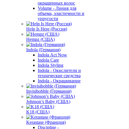
окрашенных волос
Volume - Линия для
объема, эластичности и
упругости
Help Is Here (Россия)
Hempz (США)
Indola (Германия)
Indola Act Now
Indola Care
Indola Styling
Indola - Окислители и
технические средства
Indola - Окрашивание
Invisibobble (Германия)
Johnson’s Baby (США)
K18 (США)
Kerastase (Франция)
Discipline -