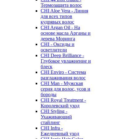
Термозащита волос
CHI Aloe Vera - Линия
для всех типов
кудрявых волос
CHI Argan Oil - На
основе масла Арганы и
дерева Моринга
CHI - Оксиды и
осветлители
CHI Deep Brilliance -
Глубокое увлажнение и
блеск
CHI Enviro - Система
разглаживания волос
CHI Man - Мужская
серия для волос, усов и
бороды
CHI Royal Treatment -
Королевский уход
CHI Styling -
Ухаживающий
стайлинг
CHI Infra -
Ежедневный уход