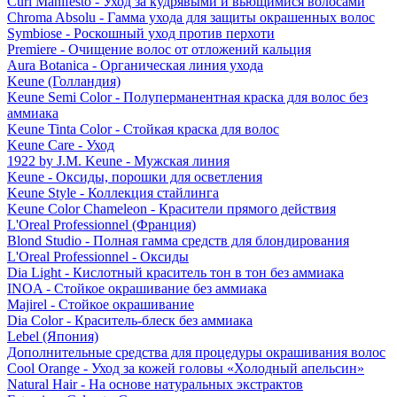
Curl Manifesto - Уход за кудрявыми и вьющимися волосами
Chroma Absolu - Гамма ухода для защиты окрашенных волос
Symbiose - Роскошный уход против перхоти
Premiere - Очищение волос от отложений кальция
Aura Botanica - Органическая линия ухода
Keune (Голландия)
Keune Semi Color - Полуперманентная краска для волос без
аммиака
Keune Tinta Color - Стойкая краска для волос
Keune Care - Уход
1922 by J.M. Keune - Мужская линия
Keune - Оксиды, порошки для осветления
Keune Style - Коллекция стайлинга
Keune Color Chameleon - Красители прямого действия
L'Oreal Professionnel (Франция)
Blond Studio - Полная гамма средств для блондирования
L'Oreal Professionnel - Оксиды
Dia Light - Кислотный краситель тон в тон без аммиака
INOA - Стойкое окрашивание без аммиака
Majirel - Стойкое окрашивание
Dia Color - Краситель-блеск без аммиака
Lebel (Япония)
Дополнительные средства для процедуры окрашивания волос
Cool Orange - Уход за кожей головы «Холодный апельсин»
Natural Hair - На основе натуральных экстрактов