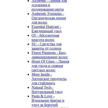
Alchemic - Линия для
усиления и
поддержания цвета
Authentic Formulas -
Органическая линия
для волос
Essential Haircare -
Eжедневный уход
OI - Абсолютная
красота волос
SU - Средства для
защиты от солнца
Finest Pigments - Био-
ламинирование волос
Heart Of Glass – Линия
для ухода и сияния
светлых волос
More Inside -
Авторские продукты
для стайлинга
Natural Tech -
Натуральный уход
Pasta & Love -
Идеальное бритье и
уход за бородой