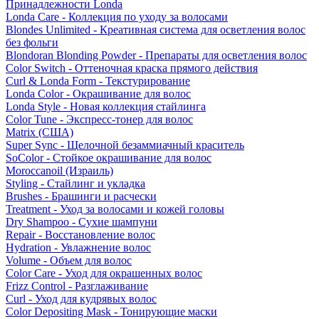
Принадлежности Londa
Londa Care - Коллекция по уходу за волосами
Blondes Unlimited - Креативная система для осветления волос
без фольги
Blondoran Blonding Powder - Препараты для осветления волос
Color Switch - Оттеночная краска прямого действия
Curl & Londa Form - Текстурирование
Londa Color - Окрашивание для волос
Londa Style - Новая коллекция стайлинга
Color Tune - Экспресс-тонер для волос
Matrix (США)
Super Sync - Щелочной безаммиачный краситель
SoColor - Стойкое окрашивание для волос
Moroccanoil (Израиль)
Styling - Стайлинг и укладка
Brushes - Брашинги и расчески
Treatment - Уход за волосами и кожей головы
Dry Shampoo - Сухие шампуни
Repair - Восстановление волос
Hydration - Увлажнение волос
Volume - Объем для волос
Color Care - Уход для окрашенных волос
Frizz Control - Разглаживание
Curl - Уход для кудрявых волос
Color Depositing Mask - Тонирующие маски