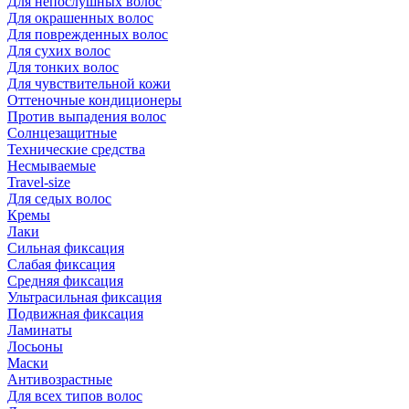
Для непослушных волос
Для окрашенных волос
Для поврежденных волос
Для сухих волос
Для тонких волос
Для чувствительной кожи
Оттеночные кондиционеры
Против выпадения волос
Солнцезащитные
Технические средства
Несмываемые
Travel-size
Для седых волос
Кремы
Лаки
Сильная фиксация
Слабая фиксация
Средняя фиксация
Ультрасильная фиксация
Подвижная фиксация
Ламинаты
Лосьоны
Маски
Антивозрастные
Для всех типов волос