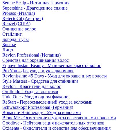
Serene Scalp - Истинная гармония
Supershine - Драгоценное сияние
Proraso (Италия)
RefectoCil (Австрия)
Reuzel (США)
Очищение волос
Стайлинг
Борода и усы
Бритье
Лицо
Revlon Professional (Испания)
Средства для окрашивания волос
Equave Instant Beauty - Мгновенная красота волос
Pro You - Для ухода и укладки волос
Revlonissimo 45 Days - Уход для окрашенных волосы
Style Masters - Средства для стайлинга
Revlon - Красители для волос
Orofluido - Уход за волосами
Uniq One - Уход в одном флаконе
ReStart - Переосмысленный уход за волосами
Schwarzkopf Professional (Германия)
Bonacure Hairtherapy - Уход за волосами
BlondMe - Осветление и уход за осветленными волосами
Goodbye - Нейтрализация нежелательных оттенков
Oxigenta - Окислители и средства для обесцвечивания