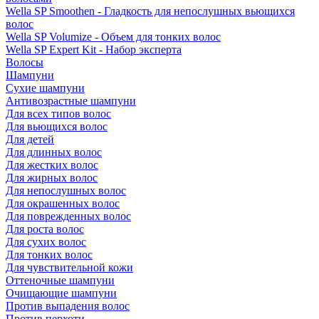
Wella SP Smoothen - Гладкость для непослушных вьющихся
волос
Wella SP Volumize - Объем для тонких волос
Wella SP Expert Kit - Набор эксперта
Волосы
Шампуни
Сухие шампуни
Антивозрастные шампуни
Для всех типов волос
Для вьющихся волос
Для детей
Для длинных волос
Для жестких волос
Для жирных волос
Для непослушных волос
Для окрашенных волос
Для поврежденных волос
Для роста волос
Для сухих волос
Для тонких волос
Для чувствительной кожи
Оттеночные шампуни
Очищающие шампуни
Против выпадения волос
Против перхоти