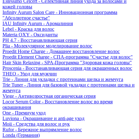
Estessimo Celcert - Селективная линия ухода за волосами и
кожей головы
Infinity Aurum Salon Care - Инновационная программа
"Абсолютное счастье"
IAU Infinity Aurum - Аромалиния
Lebel - Краска для волос
Materia OXY - Оксиданты
PH 4.7 - Восстанавливающая серия
Plia - Молекулярное моделирование волос
Proedit Home Charge - Домашнее восстановление волос
Proedit Element Charge - СПА-программа "Счастье для волос"
Hair Skin Relaxing - SPA-Программа "Здоровая кожа головы"
Proscenia - Восстанавливающая серия для окрашенных волос
THEO - Уход для мужчин
Trie - Линия для укладки с протеинами шелка и жемчуга
Trie Tuner - Линия для базовой укладки с протеинами шелка и
жемчуга
Viege - Антивозростная органическая серия
Locor Serum Color - Восстановление волос во время
окрашивания
One - Премиум уход
Luviona - Окрашивание и anti-age уход
Moii - Средства для волос и рук
Rufor - Бережное выпрямление волос
Londa (Германия)