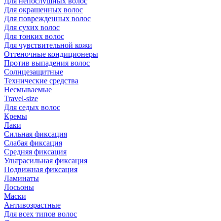
Для непослушных волос
Для окрашенных волос
Для поврежденных волос
Для сухих волос
Для тонких волос
Для чувствительной кожи
Оттеночные кондиционеры
Против выпадения волос
Солнцезащитные
Технические средства
Несмываемые
Travel-size
Для седых волос
Кремы
Лаки
Сильная фиксация
Слабая фиксация
Средняя фиксация
Ультрасильная фиксация
Подвижная фиксация
Ламинаты
Лосьоны
Маски
Антивозрастные
Для всех типов волос