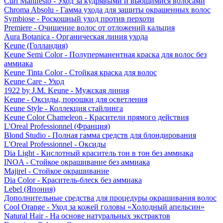
Curl Manifesto - Уход за кудрявыми и вьющимися волосами
Chroma Absolu - Гамма ухода для защиты окрашенных волос
Symbiose - Роскошный уход против перхоти
Premiere - Очищение волос от отложений кальция
Aura Botanica - Органическая линия ухода
Keune (Голландия)
Keune Semi Color - Полуперманентная краска для волос без
аммиака
Keune Tinta Color - Стойкая краска для волос
Keune Care - Уход
1922 by J.M. Keune - Мужская линия
Keune - Оксиды, порошки для осветления
Keune Style - Коллекция стайлинга
Keune Color Chameleon - Красители прямого действия
L'Oreal Professionnel (Франция)
Blond Studio - Полная гамма средств для блондирования
L'Oreal Professionnel - Оксиды
Dia Light - Кислотный краситель тон в тон без аммиака
INOA - Стойкое окрашивание без аммиака
Majirel - Стойкое окрашивание
Dia Color - Краситель-блеск без аммиака
Lebel (Япония)
Дополнительные средства для процедуры окрашивания волос
Cool Orange - Уход за кожей головы «Холодный апельсин»
Natural Hair - На основе натуральных экстрактов