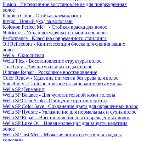
Fusion - Интенсивное восстановление для поврежденных
волос
Illumina Color - Стойкая крем-краска
Invigo - Новый уход за волосами
Koleston Perfect Me + - Стойкая краска для волос
Nutricurls - Уход для кудрявых и вьющихся волос
Performance - Классика современного стайлинга
Oil Reflections - Квинтэссенция блеска для сияния ваших
волос
Wella - Окислители
Wella°Plex - Восстановление структуры волос
True Grey - Для натуральных седых волос
Ultimate Repair - Роскошное восстановление
Color Renew - Удаление пигмента без вреда для волос
Shinefinity - Стойкое цветное глазирование без аммиака
Wella SP (Германия)
Wella SP Balance - Для чувствительной кожи головы
Wella SP Clear Scalp - Очищение против перхоти
Wella SP Color Save - Сохранение цвета для окрашенных волос
Wella SP Hydrate - Увлажнение для нормальных и сухих волос
Wella SP Repair - Восстановление для поврежденных волос
Wella SP Luxe Oil - Новая коллекция для защиты кератина
волос
Wella SP Just Men - Мужская линия средств для ухода за
волосами