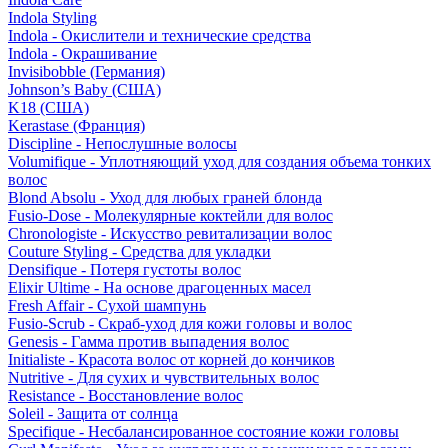
Indola Styling
Indola - Окислители и технические средства
Indola - Окрашивание
Invisibobble (Германия)
Johnson’s Baby (США)
K18 (США)
Kerastase (Франция)
Discipline - Непослушные волосы
Volumifique - Уплотняющий уход для создания объема тонких
волос
Blond Absolu - Уход для любых граней блонда
Fusio-Dose - Молекулярные коктейли для волос
Chronologiste - Искусство ревитализации волос
Couture Styling - Средства для укладки
Densifique - Потеря густоты волос
Elixir Ultime - На основе драгоценных масел
Fresh Affair - Сухой шампунь
Fusio-Scrub - Скраб-уход для кожи головы и волос
Genesis - Гамма против выпадения волос
Initialiste - Красота волос от корней до кончиков
Nutritive - Для сухих и чувствительных волос
Resistance - Восстановление волос
Soleil - Защита от солнца
Specifique - Несбалансированное состояние кожи головы