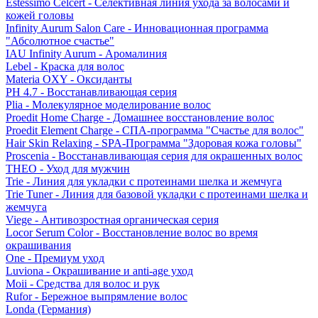
Estessimo Celcert - Селективная линия ухода за волосами и
кожей головы
Infinity Aurum Salon Care - Инновационная программа
"Абсолютное счастье"
IAU Infinity Aurum - Аромалиния
Lebel - Краска для волос
Materia OXY - Оксиданты
PH 4.7 - Восстанавливающая серия
Plia - Молекулярное моделирование волос
Proedit Home Charge - Домашнее восстановление волос
Proedit Element Charge - СПА-программа "Счастье для волос"
Hair Skin Relaxing - SPA-Программа "Здоровая кожа головы"
Proscenia - Восстанавливающая серия для окрашенных волос
THEO - Уход для мужчин
Trie - Линия для укладки с протеинами шелка и жемчуга
Trie Tuner - Линия для базовой укладки с протеинами шелка и
жемчуга
Viege - Антивозростная органическая серия
Locor Serum Color - Восстановление волос во время
окрашивания
One - Премиум уход
Luviona - Окрашивание и anti-age уход
Moii - Средства для волос и рук
Rufor - Бережное выпрямление волос
Londa (Германия)