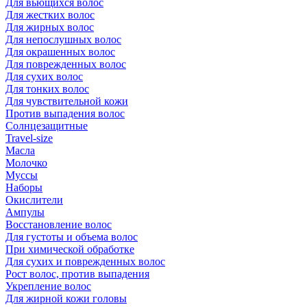
Для вьющихся волос
Для жестких волос
Для жирных волос
Для непослушных волос
Для окрашенных волос
Для поврежденных волос
Для сухих волос
Для тонких волос
Для чувствительной кожи
Против выпадения волос
Солнцезащитные
Travel-size
Масла
Молочко
Муссы
Наборы
Окислители
Ампулы
Восстановление волос
Для густоты и объема волос
При химической обработке
Для сухих и поврежденных волос
Рост волос, против выпадения
Укрепление волос
Для жирной кожи головы