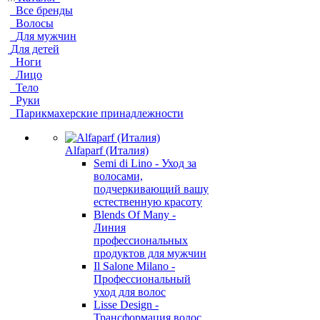
Все бренды
Волосы
Для мужчин
Для детей
Ноги
Лицо
Тело
Руки
Парикмахерские принадлежности
Alfaparf (Италия)
Semi di Lino - Уход за
волосами,
подчеркивающий вашу
естественную красоту
Blends Of Many -
Линия
профессиональных
продуктов для мужчин
Il Salone Milano -
Профессиональный
уход для волос
Lisse Design -
Трансформация волос