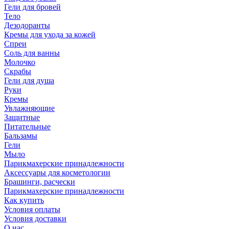
Гели для бровей
Тело
Дезодоранты
Кремы для ухода за кожей
Спреи
Соль для ванны
Молочко
Скрабы
Гели для душа
Руки
Кремы
Увлажняющие
Защитные
Питательные
Бальзамы
Гели
Мыло
Парикмахерские принадлежности
Аксессуары для косметологии
Брашинги, расчески
Парикмахерские принадлежности
Как купить
Условия оплаты
Условия доставки
О нас