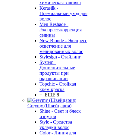
химическая завивка
Kerasilk -
Премиальный уход для
волос
Men Reshade -
Экспресс-коррекция
седины
New Blonde - Экспресс
осветление для
мелированных волос
Stylesign - Стайлинг
System -
Дополнительные
продукты при
окрашивании
Topchic - Стойкая
крем-краска
+ ЕЩЕ 8
Greymy (Швейцария)
Shine - Свет и блеск
изнутри
Style - Средства
укладки волос
Color - Линия для