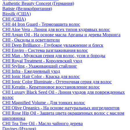
Authentic Beauty Concept (Германия)
Batiste (Великобритания)
Biosilk (США)
CHI (США)
CHI 44 Iron Guard - Термозащита волос
CHI Aloe Vera - Линия для всех типов кудрявых волос
CHI Argan Oil - На основе масла Арганы и дерева Моринга
CHI - Оксиды и осветлители
CHI Deep Brilliance - Глубокое увлажнение и блеск
CHI Enviro - Система разглаживания волос
CHI Man - Мужская серия для волос, усов и бороды
CHI Royal Treatment - Королевский уход
CHI Styling - Ухаживающий стайлинг
CHI Infra - Ежедневный уход
CHI Ionic Hair Color - Краска для волос
CHI Ionic Color Illuminate - Оттеночная серия для волос
CHI Keratin - Кератиновое восстановление волос
CHI Luxury Black Seed Oil - Линия уходов для поврежденных
волос
CHI Magnified Volume - Для тонких волос
CHI Olive Organics - На основе натуральных ингредиентов
CHI Rose Hip Oil - Защита цвета окрашенных волос с маслом
шиповника
CHI Tea Tree Oil - Масло чайного дерева
Davines (Италия)