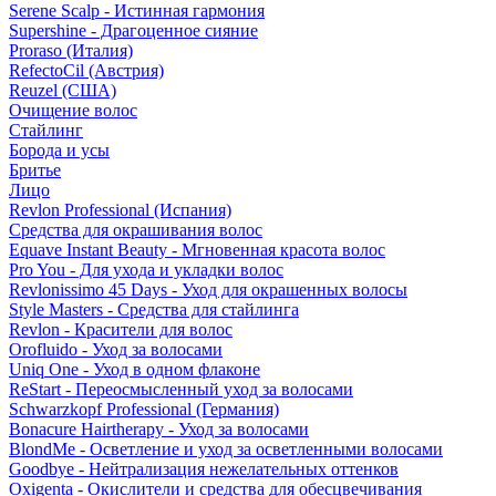
Serene Scalp - Истинная гармония
Supershine - Драгоценное сияние
Proraso (Италия)
RefectoCil (Австрия)
Reuzel (США)
Очищение волос
Стайлинг
Борода и усы
Бритье
Лицо
Revlon Professional (Испания)
Средства для окрашивания волос
Equave Instant Beauty - Мгновенная красота волос
Pro You - Для ухода и укладки волос
Revlonissimo 45 Days - Уход для окрашенных волосы
Style Masters - Средства для стайлинга
Revlon - Красители для волос
Orofluido - Уход за волосами
Uniq One - Уход в одном флаконе
ReStart - Переосмысленный уход за волосами
Schwarzkopf Professional (Германия)
Bonacure Hairtherapy - Уход за волосами
BlondMe - Осветление и уход за осветленными волосами
Goodbye - Нейтрализация нежелательных оттенков
Oxigenta - Окислители и средства для обесцвечивания