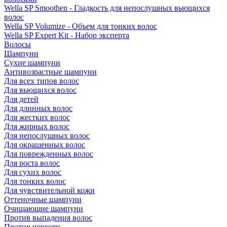
Wella SP Smoothen - Гладкость для непослушных вьющихся
волос
Wella SP Volumize - Объем для тонких волос
Wella SP Expert Kit - Набор эксперта
Волосы
Шампуни
Сухие шампуни
Антивозрастные шампуни
Для всех типов волос
Для вьющихся волос
Для детей
Для длинных волос
Для жестких волос
Для жирных волос
Для непослушных волос
Для окрашенных волос
Для поврежденных волос
Для роста волос
Для сухих волос
Для тонких волос
Для чувствительной кожи
Оттеночные шампуни
Очищающие шампуни
Против выпадения волос
Против перхоти