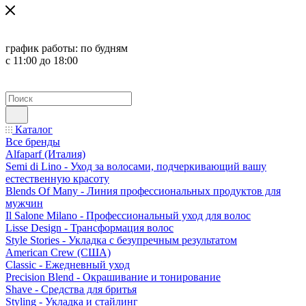
график работы:
по будням
с 11:00 до 18:00
Каталог
Все бренды
Alfaparf (Италия)
Semi di Lino - Уход за волосами, подчеркивающий вашу
естественную красоту
Blends Of Many - Линия профессиональных продуктов для
мужчин
Il Salone Milano - Профессиональный уход для волос
Lisse Design - Трансформация волос
Style Stories - Укладка с безупречным результатом
American Crew (США)
Classic - Ежедневный уход
Precision Blend - Окрашивание и тонирование
Shave - Средства для бритья
Styling - Укладка и стайлинг