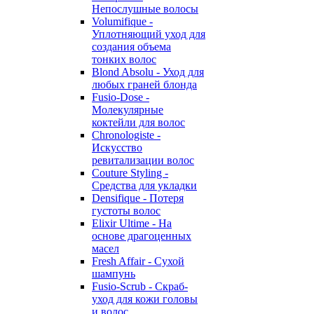
Непослушные волосы
Volumifique -
Уплотняющий уход для
создания объема
тонких волос
Blond Absolu - Уход для
любых граней блонда
Fusio-Dose -
Молекулярные
коктейли для волос
Chronologiste -
Искусство
ревитализации волос
Couture Styling -
Средства для укладки
Densifique - Потеря
густоты волос
Elixir Ultime - На
основе драгоценных
масел
Fresh Affair - Сухой
шампунь
Fusio-Scrub - Скраб-
уход для кожи головы
и волос