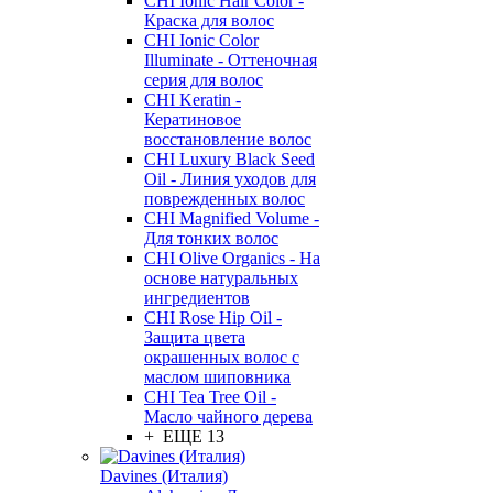
CHI Ionic Hair Color -
Краска для волос
CHI Ionic Color
Illuminate - Оттеночная
серия для волос
CHI Keratin -
Кератиновое
восстановление волос
CHI Luxury Black Seed
Oil - Линия уходов для
поврежденных волос
CHI Magnified Volume -
Для тонких волос
CHI Olive Organics - На
основе натуральных
ингредиентов
CHI Rose Hip Oil -
Защита цвета
окрашенных волос с
маслом шиповника
CHI Tea Tree Oil -
Масло чайного дерева
+ ЕЩЕ 13
Davines (Италия)