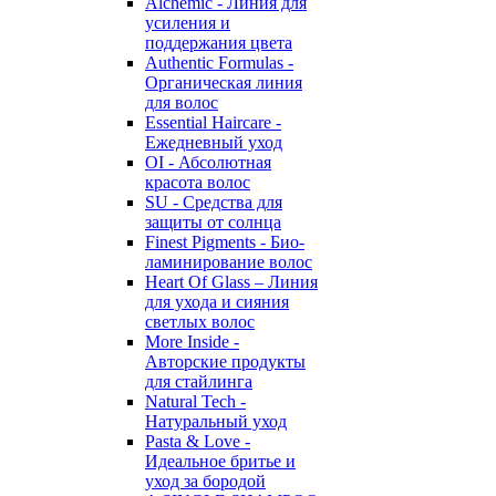
Alchemic - Линия для
усиления и
поддержания цвета
Authentic Formulas -
Органическая линия
для волос
Essential Haircare -
Eжедневный уход
OI - Абсолютная
красота волос
SU - Средства для
защиты от солнца
Finest Pigments - Био-
ламинирование волос
Heart Of Glass – Линия
для ухода и сияния
светлых волос
More Inside -
Авторские продукты
для стайлинга
Natural Tech -
Натуральный уход
Pasta & Love -
Идеальное бритье и
уход за бородой