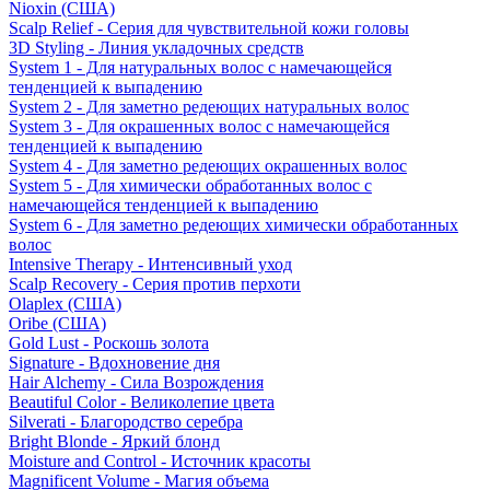
Nioxin (США)
Scalp Relief - Серия для чувствительной кожи головы
3D Styling - Линия укладочных средств
System 1 - Для натуральных волос с намечающейся
тенденцией к выпадению
System 2 - Для заметно редеющих натуральных волос
System 3 - Для окрашенных волос с намечающейся
тенденцией к выпадению
System 4 - Для заметно редеющих окрашенных волос
System 5 - Для химически обработанных волос с
намечающейся тенденцией к выпадению
System 6 - Для заметно редеющих химически обработанных
волос
Intensive Therapy - Интенсивный уход
Scalp Recovery - Серия против перхоти
Olaplex (США)
Oribe (США)
Gold Lust - Роскошь золота
Signature - Вдохновение дня
Hair Alchemy - Сила Возрождения
Beautiful Color - Великолепие цвета
Silverati - Благородство серебра
Bright Blonde - Яркий блонд
Moisture and Control - Источник красоты
Magnificent Volume - Магия объема