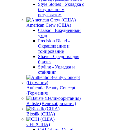
Style Stories - Укладка с
безупречным
результатом
American Crew (США)
Classic - Ежедневный
уход
Precision Blend -
Окрашивание и
тонирование
Shave - Средства для
бритья
Styling - Укладка и
стайлинг
Authentic Beauty Concept
(Германия)
Batiste (Великобритания)
Biosilk (США)
CHI (США)
CHI 44 Iron Guard -