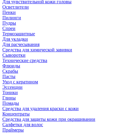
Для чувствительной кожи головы
Осветлители
Пенки
Пилинги
Пудры
Спреи
Термозащитные
Для укладки
Для расчесывания
Средства для химической завивки
Сыворотки
Технические средства
Флюиды
Скрабы
Пасты
Уход с кератином
Эссенции
Тоники
Глины
Помады
Средства для удаления краски с кожи
Концентраты
Средства для защиты кожи при окрашивании
Салфетки для волос
Праймеры