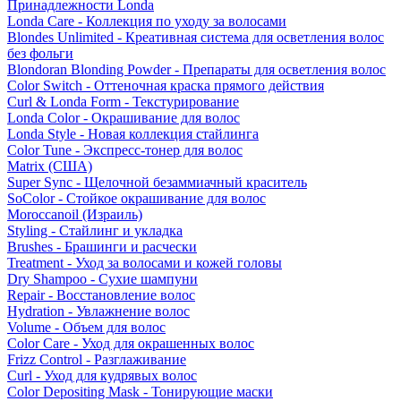
Принадлежности Londa
Londa Care - Коллекция по уходу за волосами
Blondes Unlimited - Креативная система для осветления волос
без фольги
Blondoran Blonding Powder - Препараты для осветления волос
Color Switch - Оттеночная краска прямого действия
Curl & Londa Form - Текстурирование
Londa Color - Окрашивание для волос
Londa Style - Новая коллекция стайлинга
Color Tune - Экспресс-тонер для волос
Matrix (США)
Super Sync - Щелочной безаммиачный краситель
SoColor - Стойкое окрашивание для волос
Moroccanoil (Израиль)
Styling - Стайлинг и укладка
Brushes - Брашинги и расчески
Treatment - Уход за волосами и кожей головы
Dry Shampoo - Сухие шампуни
Repair - Восстановление волос
Hydration - Увлажнение волос
Volume - Объем для волос
Color Care - Уход для окрашенных волос
Frizz Control - Разглаживание
Curl - Уход для кудрявых волос
Color Depositing Mask - Тонирующие маски