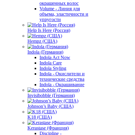
окрашенных волос
Volume - Линия для
объема, эластичности и
упругости
Help Is Here (Россия)
Hempz (США)
Indola (Германия)
Indola Act Now
Indola Care
Indola Styling
Indola - Окислители и
технические средства
Indola - Окрашивание
Invisibobble (Германия)
Johnson’s Baby (США)
K18 (США)
Kerastase (Франция)
Discipline -