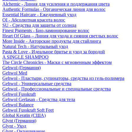
Alchemic - Линия для усиления и поддержания цвета
Authentic Formulas - Органическая линия для волос
Essential Haircare - Eжедневный уход
OI - Абсолютная красота волос
SU - Средства для защиты от солнца
Finest Pigments - Био-ламинирование волос
Heart Of Glass – Линия для ухода и сияния светлых волос
More Inside - Авторские продукты для стайлинга
Natural Tech - Натуральный уход
Pasta & Love - Идеальное бритье и уход за бородой
A SINGLE SHAMPOO
The Circle Chronicles - Маски с мгновенным эффектом
Gehwol (Германия)
Gehwol Med
Gehwol - Пластыри, супинаторы, средства из гель-полимера
Gehwol - Универсальные средства
Gehwol - Профессиональные и специальные средства
Gehwol Fusskraft
Gehwol Gerlasan - Средства для тела
Gehwol Balance
Gehwol Fusskraft Soft Feet
Global Keratin (США)
Glynt (Германия)
Glynt - Уход
Glynt - Окрашивание