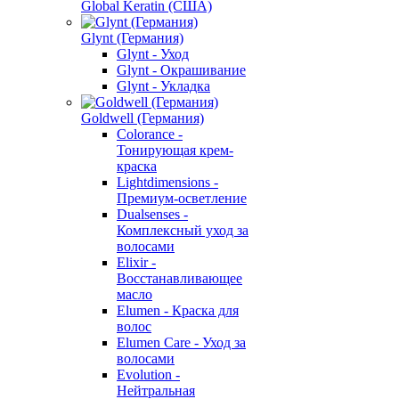
Global Keratin (США)
Glynt (Германия)
Glynt - Уход
Glynt - Окрашивание
Glynt - Укладка
Goldwell (Германия)
Colorance -
Тонирующая крем-
краска
Lightdimensions -
Премиум-осветление
Dualsenses -
Комплексный уход за
волосами
Elixir -
Восстанавливающее
масло
Elumen - Краска для
волос
Elumen Care - Уход за
волосами
Evolution -
Нейтральная