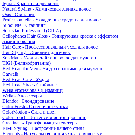
Igora - Красители для волос
Natural Styling - Химическая завивка волос
Osis - Стайлинг
Professionnelle - Укладочные средства для волос
Silhouette - Стайлинг
Sebastian Professional (США)
Cellophanes Hair Gloss - Тонирующая краска с эффектом
ламинирования
Hair Care - Профессиональный уход для волос
Hair Styling - Стайлинг для волос
Seb Man - Уход и стайлинг волос для мужчин
TIGI (Великобритания)
Bed Head for Men - Уход за волосами для мужчин
Catwalk
Bed Head Care - Уходы
Bed Head Style - Стайлинг
Wella Professionals (Германия)
Wella - Аксессуары
Blondor - Блондирование
Color Fresh - Оттеночные маски
ColorMotion - Сила и цвет
Color Touch - Интенсивное тонирование
Creatine+ - Трансформация текстуры
EIMI Styling - Настроение вашего стиля
Elements - Натуральная линия ухода за волосами