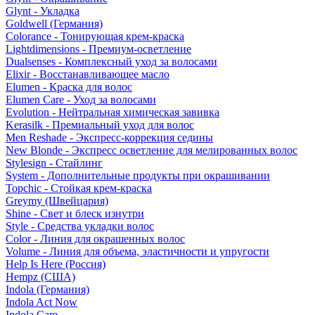
Glynt - Укладка
Goldwell (Германия)
Colorance - Тонирующая крем-краска
Lightdimensions - Премиум-осветление
Dualsenses - Комплексный уход за волосами
Elixir - Восстанавливающее масло
Elumen - Краска для волос
Elumen Care - Уход за волосами
Evolution - Нейтральная химическая завивка
Kerasilk - Премиальный уход для волос
Men Reshade - Экспресс-коррекция седины
New Blonde - Экспресс осветление для мелированных волос
Stylesign - Стайлинг
System - Дополнительные продукты при окрашивании
Topchic - Стойкая крем-краска
Greymy (Швейцария)
Shine - Свет и блеск изнутри
Style - Средства укладки волос
Color - Линия для окрашенных волос
Volume - Линия для объема, эластичности и упругости
Help Is Here (Россия)
Hempz (США)
Indola (Германия)
Indola Act Now
Indola Care