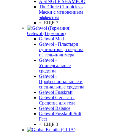
A SINGLE SHAMPOO
The Circle Chronicles -
Маски с мгновенным
эффектом
+ ЕЩЕ 7
Gehwol (Германия)
Gehwol Med
Gehwol - Пластыри,
супинаторы, средства
из гель-полимера
Gehwol -
Универсальные
средства
Gehwol -
Профессиональные и
специальные средства
Gehwol Fusskraft
Gehwol Gerlasan -
Средства для тела
Gehwol Balance
Gehwol Fusskraft Soft
Feet
+ ЕЩЕ 3