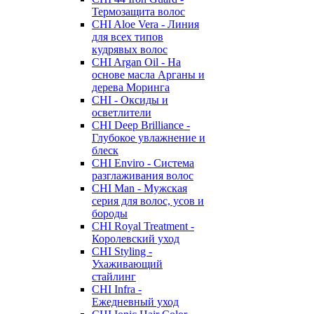
Термозащита волос
CHI Aloe Vera - Линия
для всех типов
кудрявых волос
CHI Argan Oil - На
основе масла Арганы и
дерева Моринга
CHI - Оксиды и
осветлители
CHI Deep Brilliance -
Глубокое увлажнение и
блеск
CHI Enviro - Система
разглаживания волос
CHI Man - Мужская
серия для волос, усов и
бороды
CHI Royal Treatment -
Королевский уход
CHI Styling -
Ухаживающий
стайлинг
CHI Infra -
Ежедневный уход