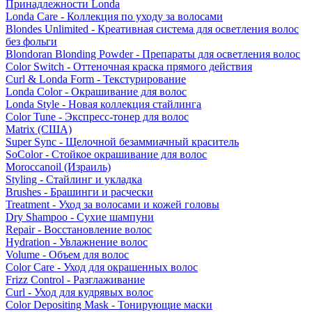
Принадлежности Londa
Londa Care - Коллекция по уходу за волосами
Blondes Unlimited - Креативная система для осветления волос
без фольги
Blondoran Blonding Powder - Препараты для осветления волос
Color Switch - Оттеночная краска прямого действия
Curl & Londa Form - Текстурирование
Londa Color - Окрашивание для волос
Londa Style - Новая коллекция стайлинга
Color Tune - Экспресс-тонер для волос
Matrix (США)
Super Sync - Щелочной безаммиачный краситель
SoColor - Стойкое окрашивание для волос
Moroccanoil (Израиль)
Styling - Стайлинг и укладка
Brushes - Брашинги и расчески
Treatment - Уход за волосами и кожей головы
Dry Shampoo - Сухие шампуни
Repair - Восстановление волос
Hydration - Увлажнение волос
Volume - Объем для волос
Color Care - Уход для окрашенных волос
Frizz Control - Разглаживание
Curl - Уход для кудрявых волос
Color Depositing Mask - Тонирующие маски