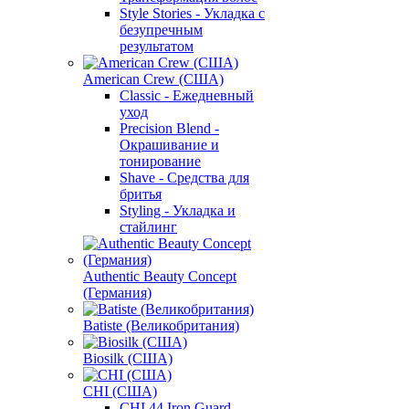
Style Stories - Укладка с
безупречным
результатом
American Crew (США)
Classic - Ежедневный
уход
Precision Blend -
Окрашивание и
тонирование
Shave - Средства для
бритья
Styling - Укладка и
стайлинг
Authentic Beauty Concept
(Германия)
Batiste (Великобритания)
Biosilk (США)
CHI (США)
CHI 44 Iron Guard -