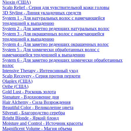
Nioxin (США)
Scalp Relief - Серия для чувствительной кожи головы
3D Styling - Линия укладочных средств
System 1 - Для натуральных волос с намечающейся
тенденцией к выпадению
System 2 - Для заметно редеющих натуральных волос
System 3 - Для окрашенных волос с намечающейся
тенденцией к выпадению
System 4 - Для заметно редеющих окрашенных волос
System 5 - Для химически обработанных волос с
намечающейся тенденцией к выпадению
System 6 - Для заметно редеющих химически обработанных
волос
Intensive Therapy - Интенсивный уход
Scalp Recovery - Серия против перхоти
Olaplex (США)
Oribe (США)
Gold Lust - Роскошь золота
Signature - Вдохновение дня
Hair Alchemy - Сила Возрождения
Beautiful Color - Великолепие цвета
Silverati - Благородство серебра
Bright Blonde - Яркий блонд
Moisture and Control - Источник красоты
Magnificent Volume - Магия объема