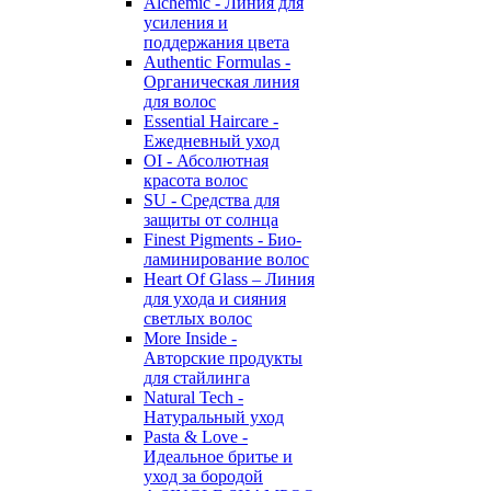
Alchemic - Линия для
усиления и
поддержания цвета
Authentic Formulas -
Органическая линия
для волос
Essential Haircare -
Eжедневный уход
OI - Абсолютная
красота волос
SU - Средства для
защиты от солнца
Finest Pigments - Био-
ламинирование волос
Heart Of Glass – Линия
для ухода и сияния
светлых волос
More Inside -
Авторские продукты
для стайлинга
Natural Tech -
Натуральный уход
Pasta & Love -
Идеальное бритье и
уход за бородой