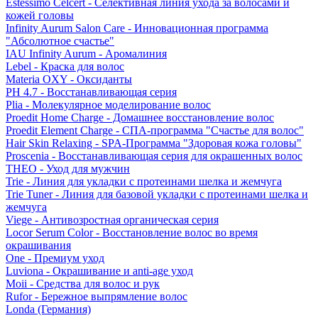
Estessimo Celcert - Селективная линия ухода за волосами и
кожей головы
Infinity Aurum Salon Care - Инновационная программа
"Абсолютное счастье"
IAU Infinity Aurum - Аромалиния
Lebel - Краска для волос
Materia OXY - Оксиданты
PH 4.7 - Восстанавливающая серия
Plia - Молекулярное моделирование волос
Proedit Home Charge - Домашнее восстановление волос
Proedit Element Charge - СПА-программа "Счастье для волос"
Hair Skin Relaxing - SPA-Программа "Здоровая кожа головы"
Proscenia - Восстанавливающая серия для окрашенных волос
THEO - Уход для мужчин
Trie - Линия для укладки с протеинами шелка и жемчуга
Trie Tuner - Линия для базовой укладки с протеинами шелка и
жемчуга
Viege - Антивозростная органическая серия
Locor Serum Color - Восстановление волос во время
окрашивания
One - Премиум уход
Luviona - Окрашивание и anti-age уход
Moii - Средства для волос и рук
Rufor - Бережное выпрямление волос
Londa (Германия)