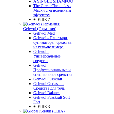
A SINGLE SHAMPOO
The Circle Chronicles -
Маски с мгновенным
эффектом
+ ЕЩЕ 7
Gehwol (Германия)
Gehwol Med
Gehwol - Пластыри,
супинаторы, средства
из гель-полимера
Gehwol -
Универсальные
средства
Gehwol -
Профессиональные и
специальные средства
Gehwol Fusskraft
Gehwol Gerlasan -
Средства для тела
Gehwol Balance
Gehwol Fusskraft Soft
Feet
+ ЕЩЕ 3