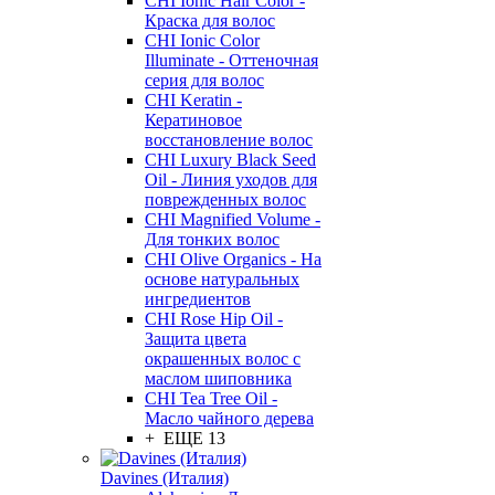
CHI Ionic Hair Color -
Краска для волос
CHI Ionic Color
Illuminate - Оттеночная
серия для волос
CHI Keratin -
Кератиновое
восстановление волос
CHI Luxury Black Seed
Oil - Линия уходов для
поврежденных волос
CHI Magnified Volume -
Для тонких волос
CHI Olive Organics - На
основе натуральных
ингредиентов
CHI Rose Hip Oil -
Защита цвета
окрашенных волос с
маслом шиповника
CHI Tea Tree Oil -
Масло чайного дерева
+ ЕЩЕ 13
Davines (Италия)