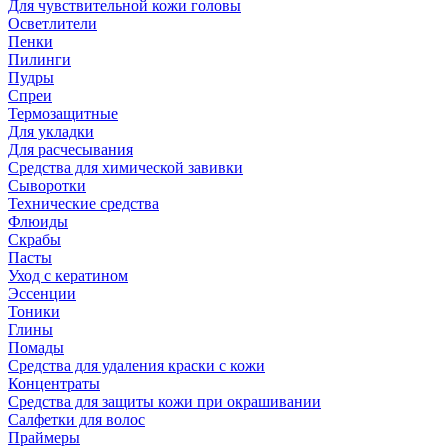
Для чувствительной кожи головы
Осветлители
Пенки
Пилинги
Пудры
Спреи
Термозащитные
Для укладки
Для расчесывания
Средства для химической завивки
Сыворотки
Технические средства
Флюиды
Скрабы
Пасты
Уход с кератином
Эссенции
Тоники
Глины
Помады
Средства для удаления краски с кожи
Концентраты
Средства для защиты кожи при окрашивании
Салфетки для волос
Праймеры