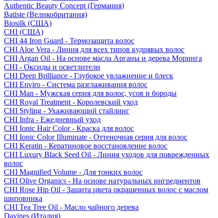
Authentic Beauty Concept (Германия)
Batiste (Великобритания)
Biosilk (США)
CHI (США)
CHI 44 Iron Guard - Термозащита волос
CHI Aloe Vera - Линия для всех типов кудрявых волос
CHI Argan Oil - На основе масла Арганы и дерева Моринга
CHI - Оксиды и осветлители
CHI Deep Brilliance - Глубокое увлажнение и блеск
CHI Enviro - Система разглаживания волос
CHI Man - Мужская серия для волос, усов и бороды
CHI Royal Treatment - Королевский уход
CHI Styling - Ухаживающий стайлинг
CHI Infra - Ежедневный уход
CHI Ionic Hair Color - Краска для волос
CHI Ionic Color Illuminate - Оттеночная серия для волос
CHI Keratin - Кератиновое восстановление волос
CHI Luxury Black Seed Oil - Линия уходов для поврежденных
волос
CHI Magnified Volume - Для тонких волос
CHI Olive Organics - На основе натуральных ингредиентов
CHI Rose Hip Oil - Защита цвета окрашенных волос с маслом
шиповника
CHI Tea Tree Oil - Масло чайного дерева
Davines (Италия)