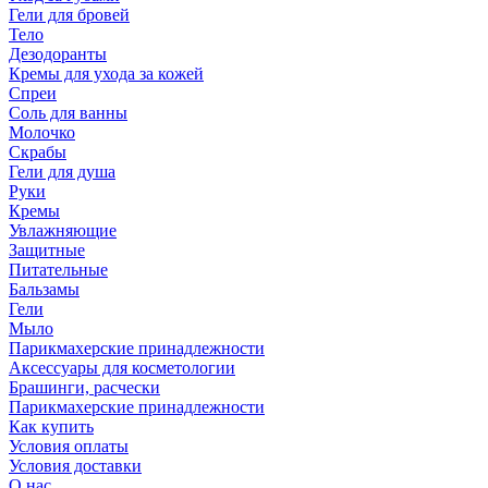
Гели для бровей
Тело
Дезодоранты
Кремы для ухода за кожей
Спреи
Соль для ванны
Молочко
Скрабы
Гели для душа
Руки
Кремы
Увлажняющие
Защитные
Питательные
Бальзамы
Гели
Мыло
Парикмахерские принадлежности
Аксессуары для косметологии
Брашинги, расчески
Парикмахерские принадлежности
Как купить
Условия оплаты
Условия доставки
О нас