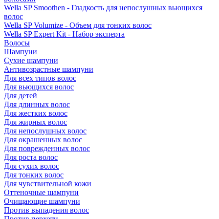
Wella SP Smoothen - Гладкость для непослушных вьющихся
волос
Wella SP Volumize - Объем для тонких волос
Wella SP Expert Kit - Набор эксперта
Волосы
Шампуни
Сухие шампуни
Антивозрастные шампуни
Для всех типов волос
Для вьющихся волос
Для детей
Для длинных волос
Для жестких волос
Для жирных волос
Для непослушных волос
Для окрашенных волос
Для поврежденных волос
Для роста волос
Для сухих волос
Для тонких волос
Для чувствительной кожи
Оттеночные шампуни
Очищающие шампуни
Против выпадения волос
Против перхоти