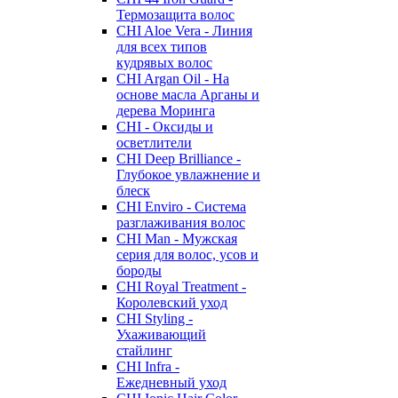
Термозащита волос
CHI Aloe Vera - Линия
для всех типов
кудрявых волос
CHI Argan Oil - На
основе масла Арганы и
дерева Моринга
CHI - Оксиды и
осветлители
CHI Deep Brilliance -
Глубокое увлажнение и
блеск
CHI Enviro - Система
разглаживания волос
CHI Man - Мужская
серия для волос, усов и
бороды
CHI Royal Treatment -
Королевский уход
CHI Styling -
Ухаживающий
стайлинг
CHI Infra -
Ежедневный уход