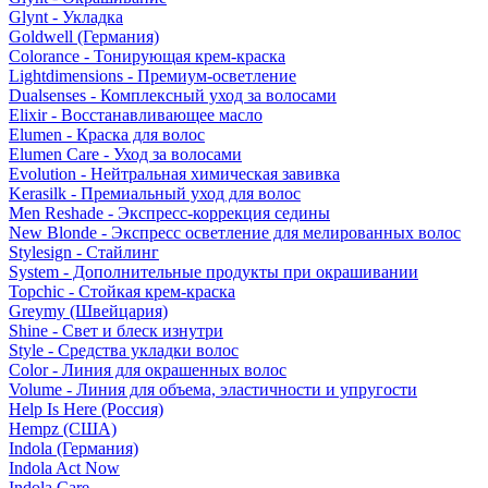
Glynt - Укладка
Goldwell (Германия)
Colorance - Тонирующая крем-краска
Lightdimensions - Премиум-осветление
Dualsenses - Комплексный уход за волосами
Elixir - Восстанавливающее масло
Elumen - Краска для волос
Elumen Care - Уход за волосами
Evolution - Нейтральная химическая завивка
Kerasilk - Премиальный уход для волос
Men Reshade - Экспресс-коррекция седины
New Blonde - Экспресс осветление для мелированных волос
Stylesign - Стайлинг
System - Дополнительные продукты при окрашивании
Topchic - Стойкая крем-краска
Greymy (Швейцария)
Shine - Свет и блеск изнутри
Style - Средства укладки волос
Color - Линия для окрашенных волос
Volume - Линия для объема, эластичности и упругости
Help Is Here (Россия)
Hempz (США)
Indola (Германия)
Indola Act Now
Indola Care