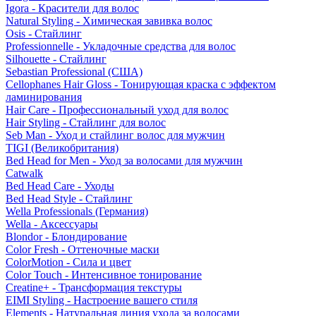
Igora - Красители для волос
Natural Styling - Химическая завивка волос
Osis - Стайлинг
Professionnelle - Укладочные средства для волос
Silhouette - Стайлинг
Sebastian Professional (США)
Cellophanes Hair Gloss - Тонирующая краска с эффектом
ламинирования
Hair Care - Профессиональный уход для волос
Hair Styling - Стайлинг для волос
Seb Man - Уход и стайлинг волос для мужчин
TIGI (Великобритания)
Bed Head for Men - Уход за волосами для мужчин
Catwalk
Bed Head Care - Уходы
Bed Head Style - Стайлинг
Wella Professionals (Германия)
Wella - Аксессуары
Blondor - Блондирование
Color Fresh - Оттеночные маски
ColorMotion - Сила и цвет
Color Touch - Интенсивное тонирование
Creatine+ - Трансформация текстуры
EIMI Styling - Настроение вашего стиля
Elements - Натуральная линия ухода за волосами