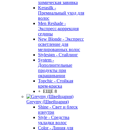
химическая завивка
Kerasilk -
Премиальный уход для
волос
Men Reshade -
Экспресс-коррекция
седины
New Blonde - Экспресс
осветление для
мелированных волос
Stylesign - Стайлинг
System -
Дополнительные
продукты при
окрашивании
Topchic - Стойкая
крем-краска
+ ЕЩЕ 8
Greymy (Швейцария)
Shine - Свет и блеск
изнутри
Style - Средства
укладки волос
Color - Линия для