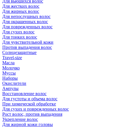
Для вьющихся волос
Для жестких волос
Для жирных волос
Для непослушных волос
Для окрашенных волос
Для поврежденных волос
Для сухих волос
Для тонких волос
Для чувствительной кожи
Против выпадения волос
Солнцезащитные
Travel-size
Масла
Молочко
Муссы
Наборы
Окислители
Ампулы
Восстановление волос
Для густоты и объема волос
При химической обработке
Для сухих и поврежденных волос
Рост волос, против выпадения
Укрепление волос
Для жирной кожи головы