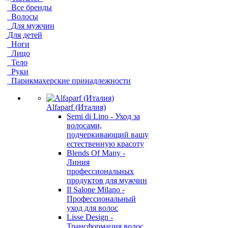
Все бренды
Волосы
Для мужчин
Для детей
Ноги
Лицо
Тело
Руки
Парикмахерские принадлежности
Alfaparf (Италия)
Semi di Lino - Уход за
волосами,
подчеркивающий вашу
естественную красоту
Blends Of Many -
Линия
профессиональных
продуктов для мужчин
Il Salone Milano -
Профессиональный
уход для волос
Lisse Design -
Трансформация волос