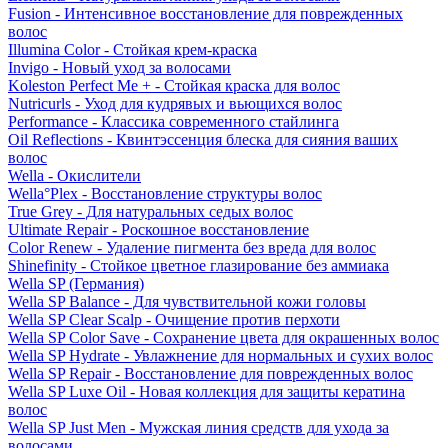
Fusion - Интенсивное восстановление для поврежденных
волос
Illumina Color - Стойкая крем-краска
Invigo - Новый уход за волосами
Koleston Perfect Me + - Стойкая краска для волос
Nutricurls - Уход для кудрявых и вьющихся волос
Performance - Классика современного стайлинга
Oil Reflections - Квинтэссенция блеска для сияния ваших
волос
Wella - Окислители
Wella°Plex - Восстановление структуры волос
True Grey - Для натуральных седых волос
Ultimate Repair - Роскошное восстановление
Color Renew - Удаление пигмента без вреда для волос
Shinefinity - Стойкое цветное глазирование без аммиака
Wella SP (Германия)
Wella SP Balance - Для чувствительной кожи головы
Wella SP Clear Scalp - Очищение против перхоти
Wella SP Color Save - Сохранение цвета для окрашенных волос
Wella SP Hydrate - Увлажнение для нормальных и сухих волос
Wella SP Repair - Восстановление для поврежденных волос
Wella SP Luxe Oil - Новая коллекция для защиты кератина
волос
Wella SP Just Men - Мужская линия средств для ухода за
волосами