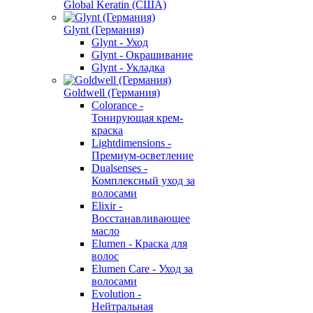
Global Keratin (США)
Glynt (Германия)
Glynt - Уход
Glynt - Окрашивание
Glynt - Укладка
Goldwell (Германия)
Colorance -
Тонирующая крем-
краска
Lightdimensions -
Премиум-осветление
Dualsenses -
Комплексный уход за
волосами
Elixir -
Восстанавливающее
масло
Elumen - Краска для
волос
Elumen Care - Уход за
волосами
Evolution -
Нейтральная