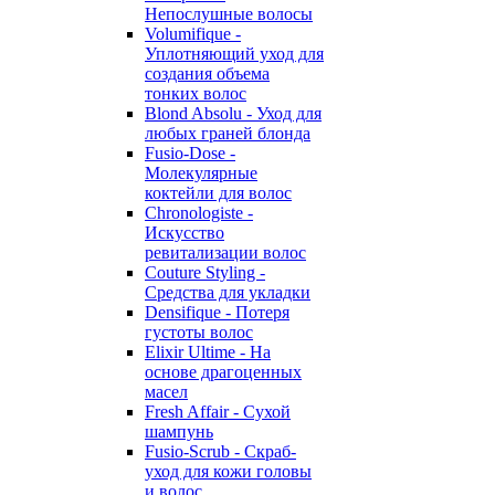
Непослушные волосы
Volumifique -
Уплотняющий уход для
создания объема
тонких волос
Blond Absolu - Уход для
любых граней блонда
Fusio-Dose -
Молекулярные
коктейли для волос
Chronologiste -
Искусство
ревитализации волос
Couture Styling -
Средства для укладки
Densifique - Потеря
густоты волос
Elixir Ultime - На
основе драгоценных
масел
Fresh Affair - Сухой
шампунь
Fusio-Scrub - Скраб-
уход для кожи головы
и волос