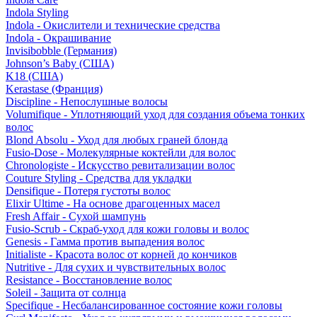
Indola Styling
Indola - Окислители и технические средства
Indola - Окрашивание
Invisibobble (Германия)
Johnson’s Baby (США)
K18 (США)
Kerastase (Франция)
Discipline - Непослушные волосы
Volumifique - Уплотняющий уход для создания объема тонких
волос
Blond Absolu - Уход для любых граней блонда
Fusio-Dose - Молекулярные коктейли для волос
Chronologiste - Искусство ревитализации волос
Couture Styling - Средства для укладки
Densifique - Потеря густоты волос
Elixir Ultime - На основе драгоценных масел
Fresh Affair - Сухой шампунь
Fusio-Scrub - Скраб-уход для кожи головы и волос
Genesis - Гамма против выпадения волос
Initialiste - Красота волос от корней до кончиков
Nutritive - Для сухих и чувствительных волос
Resistance - Восстановление волос
Soleil - Защита от солнца
Specifique - Несбалансированное состояние кожи головы