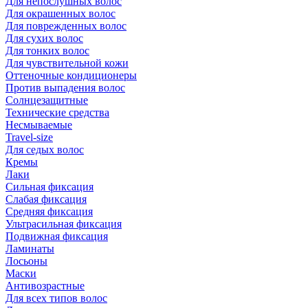
Для непослушных волос
Для окрашенных волос
Для поврежденных волос
Для сухих волос
Для тонких волос
Для чувствительной кожи
Оттеночные кондиционеры
Против выпадения волос
Солнцезащитные
Технические средства
Несмываемые
Travel-size
Для седых волос
Кремы
Лаки
Сильная фиксация
Слабая фиксация
Средняя фиксация
Ультрасильная фиксация
Подвижная фиксация
Ламинаты
Лосьоны
Маски
Антивозрастные
Для всех типов волос