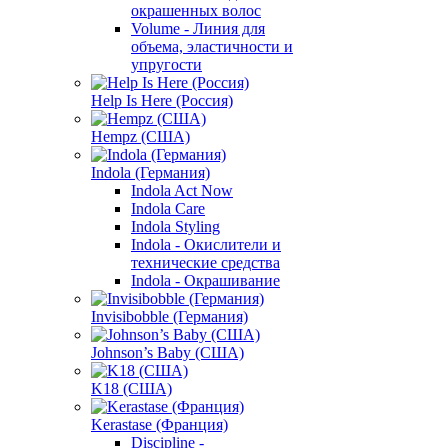
окрашенных волос
Volume - Линия для
объема, эластичности и
упругости
Help Is Here (Россия)
Hempz (США)
Indola (Германия)
Indola Act Now
Indola Care
Indola Styling
Indola - Окислители и
технические средства
Indola - Окрашивание
Invisibobble (Германия)
Johnson’s Baby (США)
K18 (США)
Kerastase (Франция)
Discipline -