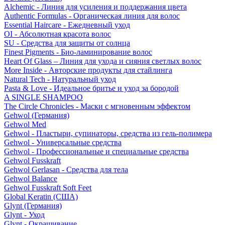
Alchemic - Линия для усиления и поддержания цвета
Authentic Formulas - Органическая линия для волос
Essential Haircare - Eжедневный уход
OI - Абсолютная красота волос
SU - Средства для защиты от солнца
Finest Pigments - Био-ламинирование волос
Heart Of Glass – Линия для ухода и сияния светлых волос
More Inside - Авторские продукты для стайлинга
Natural Tech - Натуральный уход
Pasta & Love - Идеальное бритье и уход за бородой
A SINGLE SHAMPOO
The Circle Chronicles - Маски с мгновенным эффектом
Gehwol (Германия)
Gehwol Med
Gehwol - Пластыри, супинаторы, средства из гель-полимера
Gehwol - Универсальные средства
Gehwol - Профессиональные и специальные средства
Gehwol Fusskraft
Gehwol Gerlasan - Средства для тела
Gehwol Balance
Gehwol Fusskraft Soft Feet
Global Keratin (США)
Glynt (Германия)
Glynt - Уход
Glynt - Окрашивание