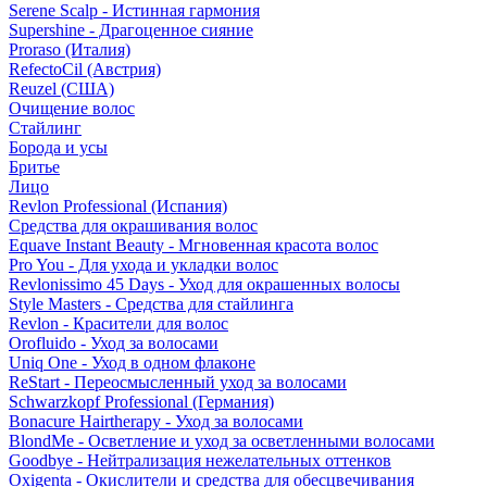
Serene Scalp - Истинная гармония
Supershine - Драгоценное сияние
Proraso (Италия)
RefectoCil (Австрия)
Reuzel (США)
Очищение волос
Стайлинг
Борода и усы
Бритье
Лицо
Revlon Professional (Испания)
Средства для окрашивания волос
Equave Instant Beauty - Мгновенная красота волос
Pro You - Для ухода и укладки волос
Revlonissimo 45 Days - Уход для окрашенных волосы
Style Masters - Средства для стайлинга
Revlon - Красители для волос
Orofluido - Уход за волосами
Uniq One - Уход в одном флаконе
ReStart - Переосмысленный уход за волосами
Schwarzkopf Professional (Германия)
Bonacure Hairtherapy - Уход за волосами
BlondMe - Осветление и уход за осветленными волосами
Goodbye - Нейтрализация нежелательных оттенков
Oxigenta - Окислители и средства для обесцвечивания