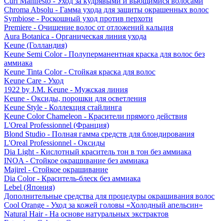
Curl Manifesto - Уход за кудрявыми и вьющимися волосами
Chroma Absolu - Гамма ухода для защиты окрашенных волос
Symbiose - Роскошный уход против перхоти
Premiere - Очищение волос от отложений кальция
Aura Botanica - Органическая линия ухода
Keune (Голландия)
Keune Semi Color - Полуперманентная краска для волос без
аммиака
Keune Tinta Color - Стойкая краска для волос
Keune Care - Уход
1922 by J.M. Keune - Мужская линия
Keune - Оксиды, порошки для осветления
Keune Style - Коллекция стайлинга
Keune Color Chameleon - Красители прямого действия
L'Oreal Professionnel (Франция)
Blond Studio - Полная гамма средств для блондирования
L'Oreal Professionnel - Оксиды
Dia Light - Кислотный краситель тон в тон без аммиака
INOA - Стойкое окрашивание без аммиака
Majirel - Стойкое окрашивание
Dia Color - Краситель-блеск без аммиака
Lebel (Япония)
Дополнительные средства для процедуры окрашивания волос
Cool Orange - Уход за кожей головы «Холодный апельсин»
Natural Hair - На основе натуральных экстрактов