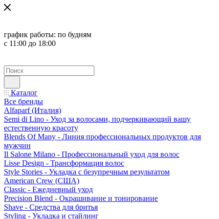
график работы:
по будням
с 11:00 до 18:00
Каталог
Все бренды
Alfaparf (Италия)
Semi di Lino - Уход за волосами, подчеркивающий вашу
естественную красоту
Blends Of Many - Линия профессиональных продуктов для
мужчин
Il Salone Milano - Профессиональный уход для волос
Lisse Design - Трансформация волос
Style Stories - Укладка с безупречным результатом
American Crew (США)
Classic - Ежедневный уход
Precision Blend - Окрашивание и тонирование
Shave - Средства для бритья
Styling - Укладка и стайлинг