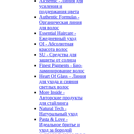
Alchemic - Линия для
усиления и
поддержания цвета
Authentic Formulas -
Органическая линия
для волос
Essential Haircare -
Eжедневный уход
OI - Абсолютная
красота волос
SU - Средства для
защиты от солнца
Finest Pigments - Био-
ламинирование волос
Heart Of Glass – Линия
для ухода и сияния
светлых волос
More Inside -
Авторские продукты
для стайлинга
Natural Tech -
Натуральный уход
Pasta & Love -
Идеальное бритье и
уход за бородой