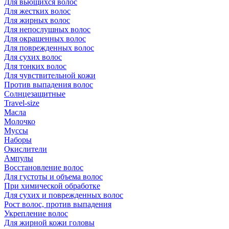
Для вьющихся волос
Для жестких волос
Для жирных волос
Для непослушных волос
Для окрашенных волос
Для поврежденных волос
Для сухих волос
Для тонких волос
Для чувствительной кожи
Против выпадения волос
Солнцезащитные
Travel-size
Масла
Молочко
Муссы
Наборы
Окислители
Ампулы
Восстановление волос
Для густоты и объема волос
При химической обработке
Для сухих и поврежденных волос
Рост волос, против выпадения
Укрепление волос
Для жирной кожи головы