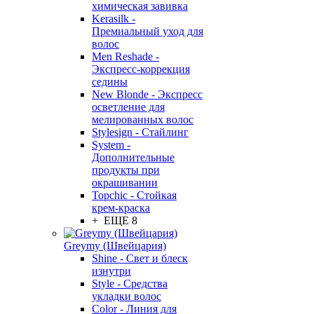
химическая завивка
Kerasilk -
Премиальный уход для
волос
Men Reshade -
Экспресс-коррекция
седины
New Blonde - Экспресс
осветление для
мелированных волос
Stylesign - Стайлинг
System -
Дополнительные
продукты при
окрашивании
Topchic - Стойкая
крем-краска
+ ЕЩЕ 8
Greymy (Швейцария)
Shine - Свет и блеск
изнутри
Style - Средства
укладки волос
Color - Линия для