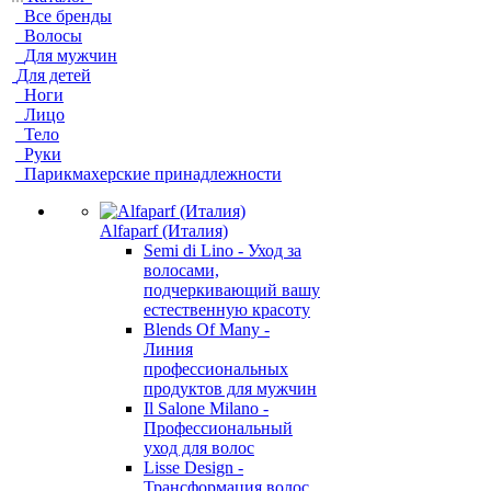
Все бренды
Волосы
Для мужчин
Для детей
Ноги
Лицо
Тело
Руки
Парикмахерские принадлежности
Alfaparf (Италия)
Semi di Lino - Уход за
волосами,
подчеркивающий вашу
естественную красоту
Blends Of Many -
Линия
профессиональных
продуктов для мужчин
Il Salone Milano -
Профессиональный
уход для волос
Lisse Design -
Трансформация волос