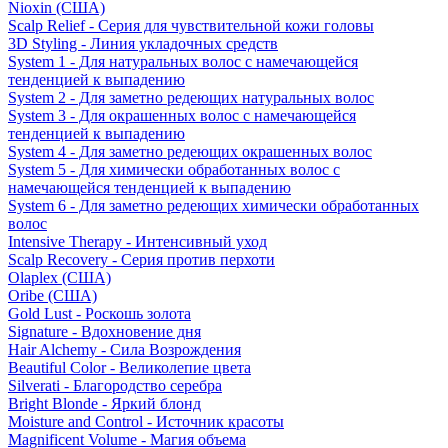
Nioxin (США)
Scalp Relief - Серия для чувствительной кожи головы
3D Styling - Линия укладочных средств
System 1 - Для натуральных волос с намечающейся
тенденцией к выпадению
System 2 - Для заметно редеющих натуральных волос
System 3 - Для окрашенных волос с намечающейся
тенденцией к выпадению
System 4 - Для заметно редеющих окрашенных волос
System 5 - Для химически обработанных волос с
намечающейся тенденцией к выпадению
System 6 - Для заметно редеющих химически обработанных
волос
Intensive Therapy - Интенсивный уход
Scalp Recovery - Серия против перхоти
Olaplex (США)
Oribe (США)
Gold Lust - Роскошь золота
Signature - Вдохновение дня
Hair Alchemy - Сила Возрождения
Beautiful Color - Великолепие цвета
Silverati - Благородство серебра
Bright Blonde - Яркий блонд
Moisture and Control - Источник красоты
Magnificent Volume - Магия объема