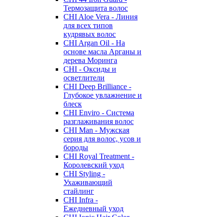
Термозащита волос
CHI Aloe Vera - Линия
для всех типов
кудрявых волос
CHI Argan Oil - На
основе масла Арганы и
дерева Моринга
CHI - Оксиды и
осветлители
CHI Deep Brilliance -
Глубокое увлажнение и
блеск
CHI Enviro - Система
разглаживания волос
CHI Man - Мужская
серия для волос, усов и
бороды
CHI Royal Treatment -
Королевский уход
CHI Styling -
Ухаживающий
стайлинг
CHI Infra -
Ежедневный уход