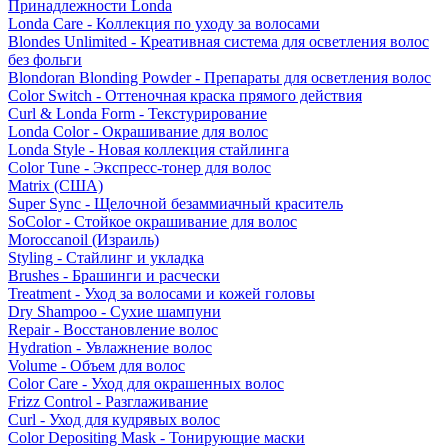
Принадлежности Londa
Londa Care - Коллекция по уходу за волосами
Blondes Unlimited - Креативная система для осветления волос
без фольги
Blondoran Blonding Powder - Препараты для осветления волос
Color Switch - Оттеночная краска прямого действия
Curl & Londa Form - Текстурирование
Londa Color - Окрашивание для волос
Londa Style - Новая коллекция стайлинга
Color Tune - Экспресс-тонер для волос
Matrix (США)
Super Sync - Щелочной безаммиачный краситель
SoColor - Стойкое окрашивание для волос
Moroccanoil (Израиль)
Styling - Стайлинг и укладка
Brushes - Брашинги и расчески
Treatment - Уход за волосами и кожей головы
Dry Shampoo - Сухие шампуни
Repair - Восстановление волос
Hydration - Увлажнение волос
Volume - Объем для волос
Color Care - Уход для окрашенных волос
Frizz Control - Разглаживание
Curl - Уход для кудрявых волос
Color Depositing Mask - Тонирующие маски