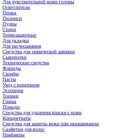
Для чувствительной кожи головы
Осветлители
Пенки
Пилинги
Пудры
Спреи
Термозащитные
Для укладки
Для расчесывания
Средства для химической завивки
Сыворотки
Технические средства
Флюиды
Скрабы
Пасты
Уход с кератином
Эссенции
Тоники
Глины
Помады
Средства для удаления краски с кожи
Концентраты
Средства для защиты кожи при окрашивании
Салфетки для волос
Праймеры