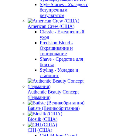
Style Stories - Укладка с
безупречным
результатом
American Crew (США)
Classic - Ежедневный
уход
Precision Blend -
Окрашивание и
тонирование
Shave - Средства для
бритья
Styling - Укладка и
стайлинг
Authentic Beauty Concept
(Германия)
Batiste (Великобритания)
Biosilk (США)
CHI (США)
CHI 44 Iron Guard -