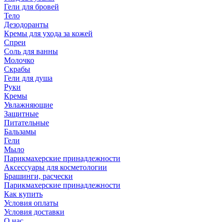
Гели для бровей
Тело
Дезодоранты
Кремы для ухода за кожей
Спреи
Соль для ванны
Молочко
Скрабы
Гели для душа
Руки
Кремы
Увлажняющие
Защитные
Питательные
Бальзамы
Гели
Мыло
Парикмахерские принадлежности
Аксессуары для косметологии
Брашинги, расчески
Парикмахерские принадлежности
Как купить
Условия оплаты
Условия доставки
О нас