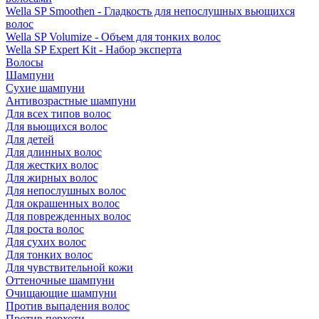
Wella SP Smoothen - Гладкость для непослушных вьющихся
волос
Wella SP Volumize - Объем для тонких волос
Wella SP Expert Kit - Набор эксперта
Волосы
Шампуни
Сухие шампуни
Антивозрастные шампуни
Для всех типов волос
Для вьющихся волос
Для детей
Для длинных волос
Для жестких волос
Для жирных волос
Для непослушных волос
Для окрашенных волос
Для поврежденных волос
Для роста волос
Для сухих волос
Для тонких волос
Для чувствительной кожи
Оттеночные шампуни
Очищающие шампуни
Против выпадения волос
Против перхоти