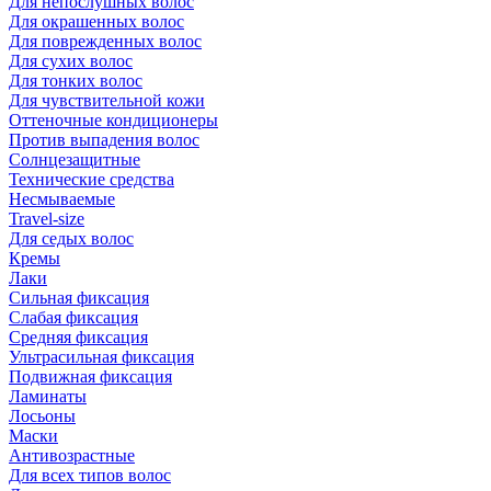
Для непослушных волос
Для окрашенных волос
Для поврежденных волос
Для сухих волос
Для тонких волос
Для чувствительной кожи
Оттеночные кондиционеры
Против выпадения волос
Солнцезащитные
Технические средства
Несмываемые
Travel-size
Для седых волос
Кремы
Лаки
Сильная фиксация
Слабая фиксация
Средняя фиксация
Ультрасильная фиксация
Подвижная фиксация
Ламинаты
Лосьоны
Маски
Антивозрастные
Для всех типов волос