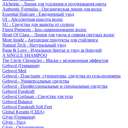
Alchemic - Линия для усиления и поддержания цвета
Authentic Formulas - Органическая линия для волос
Essential Haircare - Eжедневный уход
OI - Абсолютная красота волос
SU - Средства для защиты от солнца
Finest Pigments - Био-ламинирование волос
Heart Of Glass – Линия для ухода и сияния светлых волос
More Inside - Авторские продукты для стайлинга
Natural Tech - Натуральный уход
Pasta & Love - Идеальное бритье и уход за бородой
A SINGLE SHAMPOO
The Circle Chronicles - Маски с мгновенным эффектом
Gehwol (Германия)
Gehwol Med
Gehwol - Пластыри, супинаторы, средства из гель-полимера
Gehwol - Универсальные средства
Gehwol - Профессиональные и специальные средства
Gehwol Fusskraft
Gehwol Gerlasan - Средства для тела
Gehwol Balance
Gehwol Fusskraft Soft Feet
Global Keratin (США)
Glynt (Германия)
Glynt - Уход
Glynt - Окрашивание