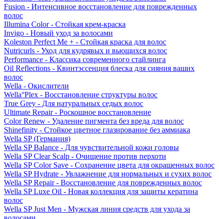
Fusion - Интенсивное восстановление для поврежденных
волос
Illumina Color - Стойкая крем-краска
Invigo - Новый уход за волосами
Koleston Perfect Me + - Стойкая краска для волос
Nutricurls - Уход для кудрявых и вьющихся волос
Performance - Классика современного стайлинга
Oil Reflections - Квинтэссенция блеска для сияния ваших
волос
Wella - Окислители
Wella°Plex - Восстановление структуры волос
True Grey - Для натуральных седых волос
Ultimate Repair - Роскошное восстановление
Color Renew - Удаление пигмента без вреда для волос
Shinefinity - Стойкое цветное глазирование без аммиака
Wella SP (Германия)
Wella SP Balance - Для чувствительной кожи головы
Wella SP Clear Scalp - Очищение против перхоти
Wella SP Color Save - Сохранение цвета для окрашенных волос
Wella SP Hydrate - Увлажнение для нормальных и сухих волос
Wella SP Repair - Восстановление для поврежденных волос
Wella SP Luxe Oil - Новая коллекция для защиты кератина
волос
Wella SP Just Men - Мужская линия средств для ухода за
волосами