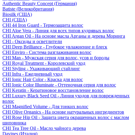
Authentic Beauty Concept (Германия)
Batiste (Великобритания)
Biosilk (США)
CHI (США)
CHI 44 Iron Guard - Термозащита волос
CHI Aloe Vera - Линия для всех типов кудрявых волос
CHI Argan Oil - На основе масла Арганы и дерева Моринга
CHI - Оксиды и осветлители
CHI Deep Brilliance - Глубокое увлажнение и блеск
CHI Enviro - Система разглаживания волос
CHI Man - Мужская серия для волос, усов и бороды
CHI Royal Treatment - Королевский уход
CHI Styling - Ухаживающий стайлинг
CHI Infra - Ежедневный уход
CHI Ionic Hair Color - Краска для волос
CHI Ionic Color Illuminate - Оттеночная серия для волос
CHI Keratin - Кератиновое восстановление волос
CHI Luxury Black Seed Oil - Линия уходов для поврежденных
волос
CHI Magnified Volume - Для тонких волос
CHI Olive Organics - На основе натуральных ингредиентов
CHI Rose Hip Oil - Защита цвета окрашенных волос с маслом
шиповника
CHI Tea Tree Oil - Масло чайного дерева
Davines (Италия)