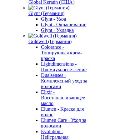
Global Keratin (США)
Glynt (Германия)
Glynt - Уход
Glynt - Окрашивание
Glynt - Укладка
Goldwell (Германия)
Colorance -
Тонирующая крем-
краска
Lightdimensions -
Премиум-осветление
Dualsenses -
Комплексный уход за
волосами
Elixir -
Восстанавливающее
масло
Elumen - Краска для
волос
Elumen Care - Уход за
волосами
Evolution -
Нейтральная