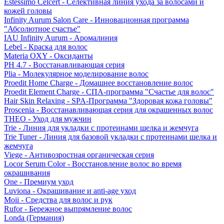
Estessimo Celcert - Селективная линия ухода за волосами и
кожей головы
Infinity Aurum Salon Care - Инновационная программа
"Абсолютное счастье"
IAU Infinity Aurum - Аромалиния
Lebel - Краска для волос
Materia OXY - Оксиданты
PH 4.7 - Восстанавливающая серия
Plia - Молекулярное моделирование волос
Proedit Home Charge - Домашнее восстановление волос
Proedit Element Charge - СПА-программа "Счастье для волос"
Hair Skin Relaxing - SPA-Программа "Здоровая кожа головы"
Proscenia - Восстанавливающая серия для окрашенных волос
THEO - Уход для мужчин
Trie - Линия для укладки с протеинами шелка и жемчуга
Trie Tuner - Линия для базовой укладки с протеинами шелка и
жемчуга
Viege - Антивозростная органическая серия
Locor Serum Color - Восстановление волос во время
окрашивания
One - Премиум уход
Luviona - Окрашивание и anti-age уход
Moii - Средства для волос и рук
Rufor - Бережное выпрямление волос
Londa (Германия)