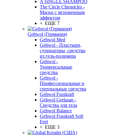
A SINGLE SHAMPOO
The Circle Chronicles -
Маски с мгновенным
эффектом
+ ЕЩЕ 7
Gehwol (Германия)
Gehwol Med
Gehwol - Пластыри,
супинаторы, средства
из гель-полимера
Gehwol -
Универсальные
средства
Gehwol -
Профессиональные и
специальные средства
Gehwol Fusskraft
Gehwol Gerlasan -
Средства для тела
Gehwol Balance
Gehwol Fusskraft Soft
Feet
+ ЕЩЕ 3