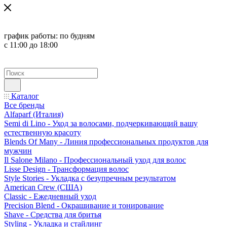
график работы:
по будням
с 11:00 до 18:00
Каталог
Все бренды
Alfaparf (Италия)
Semi di Lino - Уход за волосами, подчеркивающий вашу
естественную красоту
Blends Of Many - Линия профессиональных продуктов для
мужчин
Il Salone Milano - Профессиональный уход для волос
Lisse Design - Трансформация волос
Style Stories - Укладка с безупречным результатом
American Crew (США)
Classic - Ежедневный уход
Precision Blend - Окрашивание и тонирование
Shave - Средства для бритья
Styling - Укладка и стайлинг