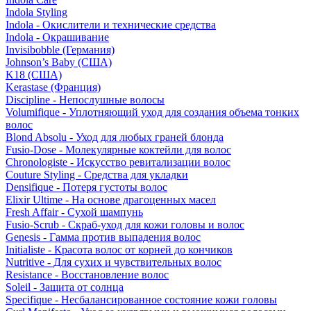
Indola Styling
Indola - Окислители и технические средства
Indola - Окрашивание
Invisibobble (Германия)
Johnson’s Baby (США)
K18 (США)
Kerastase (Франция)
Discipline - Непослушные волосы
Volumifique - Уплотняющий уход для создания объема тонких
волос
Blond Absolu - Уход для любых граней блонда
Fusio-Dose - Молекулярные коктейли для волос
Chronologiste - Искусство ревитализации волос
Couture Styling - Средства для укладки
Densifique - Потеря густоты волос
Elixir Ultime - На основе драгоценных масел
Fresh Affair - Сухой шампунь
Fusio-Scrub - Скраб-уход для кожи головы и волос
Genesis - Гамма против выпадения волос
Initialiste - Красота волос от корней до кончиков
Nutritive - Для сухих и чувствительных волос
Resistance - Восстановление волос
Soleil - Защита от солнца
Specifique - Несбалансированное состояние кожи головы