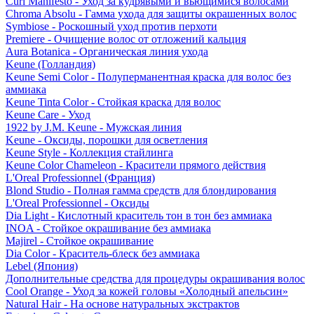
Curl Manifesto - Уход за кудрявыми и вьющимися волосами
Chroma Absolu - Гамма ухода для защиты окрашенных волос
Symbiose - Роскошный уход против перхоти
Premiere - Очищение волос от отложений кальция
Aura Botanica - Органическая линия ухода
Keune (Голландия)
Keune Semi Color - Полуперманентная краска для волос без
аммиака
Keune Tinta Color - Стойкая краска для волос
Keune Care - Уход
1922 by J.M. Keune - Мужская линия
Keune - Оксиды, порошки для осветления
Keune Style - Коллекция стайлинга
Keune Color Chameleon - Красители прямого действия
L'Oreal Professionnel (Франция)
Blond Studio - Полная гамма средств для блондирования
L'Oreal Professionnel - Оксиды
Dia Light - Кислотный краситель тон в тон без аммиака
INOA - Стойкое окрашивание без аммиака
Majirel - Стойкое окрашивание
Dia Color - Краситель-блеск без аммиака
Lebel (Япония)
Дополнительные средства для процедуры окрашивания волос
Cool Orange - Уход за кожей головы «Холодный апельсин»
Natural Hair - На основе натуральных экстрактов