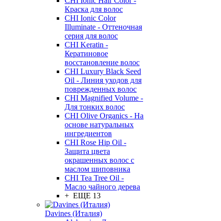
CHI Ionic Hair Color -
Краска для волос
CHI Ionic Color
Illuminate - Оттеночная
серия для волос
CHI Keratin -
Кератиновое
восстановление волос
CHI Luxury Black Seed
Oil - Линия уходов для
поврежденных волос
CHI Magnified Volume -
Для тонких волос
CHI Olive Organics - На
основе натуральных
ингредиентов
CHI Rose Hip Oil -
Защита цвета
окрашенных волос с
маслом шиповника
CHI Tea Tree Oil -
Масло чайного дерева
+ ЕЩЕ 13
Davines (Италия)