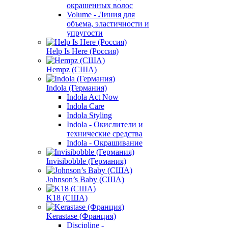
окрашенных волос
Volume - Линия для
объема, эластичности и
упругости
Help Is Here (Россия)
Hempz (США)
Indola (Германия)
Indola Act Now
Indola Care
Indola Styling
Indola - Окислители и
технические средства
Indola - Окрашивание
Invisibobble (Германия)
Johnson’s Baby (США)
K18 (США)
Kerastase (Франция)
Discipline -