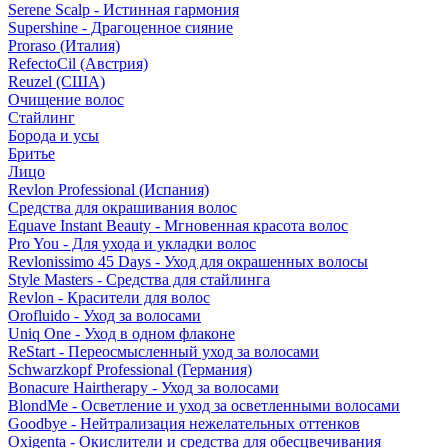
Serene Scalp - Истинная гармония
Supershine - Драгоценное сияние
Proraso (Италия)
RefectoCil (Австрия)
Reuzel (США)
Очищение волос
Стайлинг
Борода и усы
Бритье
Лицо
Revlon Professional (Испания)
Средства для окрашивания волос
Equave Instant Beauty - Мгновенная красота волос
Pro You - Для ухода и укладки волос
Revlonissimo 45 Days - Уход для окрашенных волосы
Style Masters - Средства для стайлинга
Revlon - Красители для волос
Orofluido - Уход за волосами
Uniq One - Уход в одном флаконе
ReStart - Переосмысленный уход за волосами
Schwarzkopf Professional (Германия)
Bonacure Hairtherapy - Уход за волосами
BlondMe - Осветление и уход за осветленными волосами
Goodbye - Нейтрализация нежелательных оттенков
Oxigenta - Окислители и средства для обесцвечивания