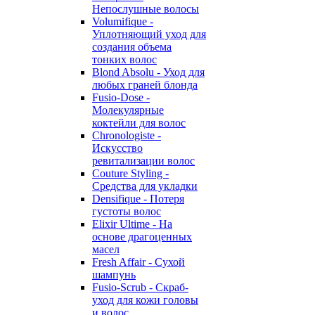
Непослушные волосы
Volumifique -
Уплотняющий уход для
создания объема
тонких волос
Blond Absolu - Уход для
любых граней блонда
Fusio-Dose -
Молекулярные
коктейли для волос
Chronologiste -
Искусство
ревитализации волос
Couture Styling -
Средства для укладки
Densifique - Потеря
густоты волос
Elixir Ultime - На
основе драгоценных
масел
Fresh Affair - Сухой
шампунь
Fusio-Scrub - Скраб-
уход для кожи головы
и волос