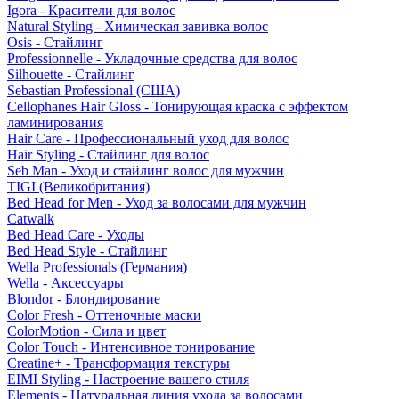
Igora - Красители для волос
Natural Styling - Химическая завивка волос
Osis - Стайлинг
Professionnelle - Укладочные средства для волос
Silhouette - Стайлинг
Sebastian Professional (США)
Cellophanes Hair Gloss - Тонирующая краска с эффектом
ламинирования
Hair Care - Профессиональный уход для волос
Hair Styling - Стайлинг для волос
Seb Man - Уход и стайлинг волос для мужчин
TIGI (Великобритания)
Bed Head for Men - Уход за волосами для мужчин
Catwalk
Bed Head Care - Уходы
Bed Head Style - Стайлинг
Wella Professionals (Германия)
Wella - Аксессуары
Blondor - Блондирование
Color Fresh - Оттеночные маски
ColorMotion - Сила и цвет
Color Touch - Интенсивное тонирование
Creatine+ - Трансформация текстуры
EIMI Styling - Настроение вашего стиля
Elements - Натуральная линия ухода за волосами