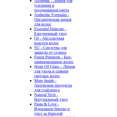
Alchemic - Линия для
усиления и
поддержания цвета
Authentic Formulas -
Органическая линия
для волос
Essential Haircare -
Eжедневный уход
OI - Абсолютная
красота волос
SU - Средства для
защиты от солнца
Finest Pigments - Био-
ламинирование волос
Heart Of Glass – Линия
для ухода и сияния
светлых волос
More Inside -
Авторские продукты
для стайлинга
Natural Tech -
Натуральный уход
Pasta & Love -
Идеальное бритье и
уход за бородой