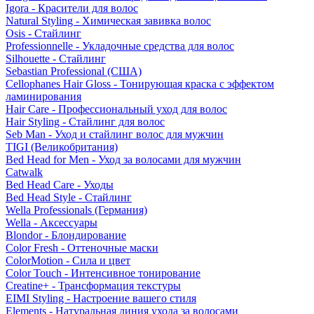
Igora - Красители для волос
Natural Styling - Химическая завивка волос
Osis - Стайлинг
Professionnelle - Укладочные средства для волос
Silhouette - Стайлинг
Sebastian Professional (США)
Cellophanes Hair Gloss - Тонирующая краска с эффектом
ламинирования
Hair Care - Профессиональный уход для волос
Hair Styling - Стайлинг для волос
Seb Man - Уход и стайлинг волос для мужчин
TIGI (Великобритания)
Bed Head for Men - Уход за волосами для мужчин
Catwalk
Bed Head Care - Уходы
Bed Head Style - Стайлинг
Wella Professionals (Германия)
Wella - Аксессуары
Blondor - Блондирование
Color Fresh - Оттеночные маски
ColorMotion - Сила и цвет
Color Touch - Интенсивное тонирование
Creatine+ - Трансформация текстуры
EIMI Styling - Настроение вашего стиля
Elements - Натуральная линия ухода за волосами