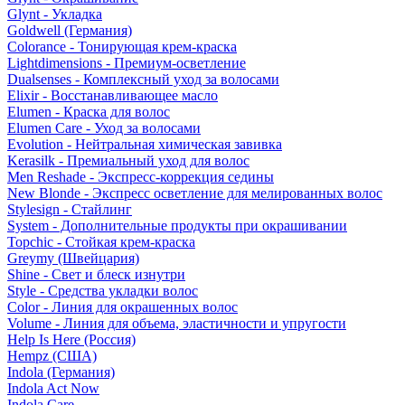
Glynt - Укладка
Goldwell (Германия)
Colorance - Тонирующая крем-краска
Lightdimensions - Премиум-осветление
Dualsenses - Комплексный уход за волосами
Elixir - Восстанавливающее масло
Elumen - Краска для волос
Elumen Care - Уход за волосами
Evolution - Нейтральная химическая завивка
Kerasilk - Премиальный уход для волос
Men Reshade - Экспресс-коррекция седины
New Blonde - Экспресс осветление для мелированных волос
Stylesign - Стайлинг
System - Дополнительные продукты при окрашивании
Topchic - Стойкая крем-краска
Greymy (Швейцария)
Shine - Свет и блеск изнутри
Style - Средства укладки волос
Color - Линия для окрашенных волос
Volume - Линия для объема, эластичности и упругости
Help Is Here (Россия)
Hempz (США)
Indola (Германия)
Indola Act Now
Indola Care