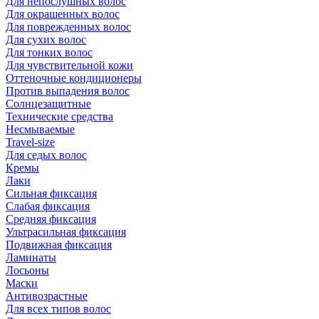
Для непослушных волос
Для окрашенных волос
Для поврежденных волос
Для сухих волос
Для тонких волос
Для чувствительной кожи
Оттеночные кондиционеры
Против выпадения волос
Солнцезащитные
Технические средства
Несмываемые
Travel-size
Для седых волос
Кремы
Лаки
Сильная фиксация
Слабая фиксация
Средняя фиксация
Ультрасильная фиксация
Подвижная фиксация
Ламинаты
Лосьоны
Маски
Антивозрастные
Для всех типов волос