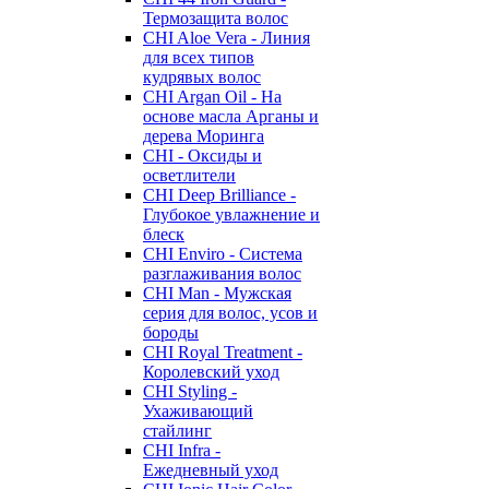
Термозащита волос
CHI Aloe Vera - Линия
для всех типов
кудрявых волос
CHI Argan Oil - На
основе масла Арганы и
дерева Моринга
CHI - Оксиды и
осветлители
CHI Deep Brilliance -
Глубокое увлажнение и
блеск
CHI Enviro - Система
разглаживания волос
CHI Man - Мужская
серия для волос, усов и
бороды
CHI Royal Treatment -
Королевский уход
CHI Styling -
Ухаживающий
стайлинг
CHI Infra -
Ежедневный уход