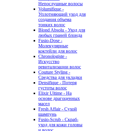
Непослушные волосы
Volumifique -
Уплотняющий уход для
создания объема
тонких волос
Blond Absolu - Уход для
любых граней блонда
Fusio-Dose -
Молекулярные
коктейли для волос
Chronologiste -
Искусство
ревитализации волос
Couture Styling -
Средства для укладки
Densifique - Потеря
густоты волос
Elixir Ultime - На
основе драгоценных
масел
Fresh Affair - Сухой
шампунь
Fusio-Scrub - Скраб-
уход для кожи головы
и волос