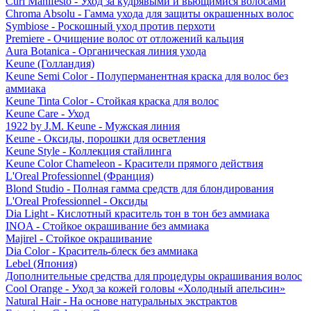
Curl Manifesto - Уход за кудрявыми и вьющимися волосами
Chroma Absolu - Гамма ухода для защиты окрашенных волос
Symbiose - Роскошный уход против перхоти
Premiere - Очищение волос от отложений кальция
Aura Botanica - Органическая линия ухода
Keune (Голландия)
Keune Semi Color - Полуперманентная краска для волос без
аммиака
Keune Tinta Color - Стойкая краска для волос
Keune Care - Уход
1922 by J.M. Keune - Мужская линия
Keune - Оксиды, порошки для осветления
Keune Style - Коллекция стайлинга
Keune Color Chameleon - Красители прямого действия
L'Oreal Professionnel (Франция)
Blond Studio - Полная гамма средств для блондирования
L'Oreal Professionnel - Оксиды
Dia Light - Кислотный краситель тон в тон без аммиака
INOA - Стойкое окрашивание без аммиака
Majirel - Стойкое окрашивание
Dia Color - Краситель-блеск без аммиака
Lebel (Япония)
Дополнительные средства для процедуры окрашивания волос
Cool Orange - Уход за кожей головы «Холодный апельсин»
Natural Hair - На основе натуральных экстрактов