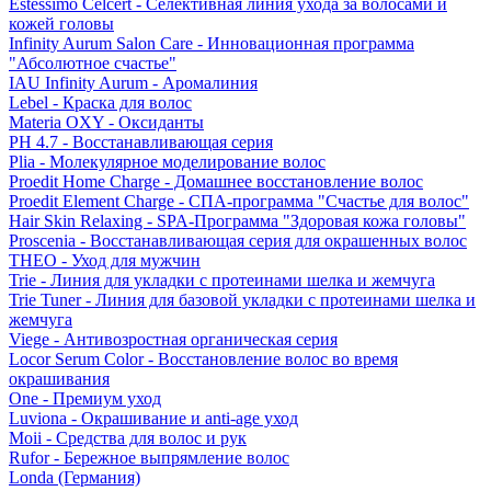
Estessimo Celcert - Селективная линия ухода за волосами и
кожей головы
Infinity Aurum Salon Care - Инновационная программа
"Абсолютное счастье"
IAU Infinity Aurum - Аромалиния
Lebel - Краска для волос
Materia OXY - Оксиданты
PH 4.7 - Восстанавливающая серия
Plia - Молекулярное моделирование волос
Proedit Home Charge - Домашнее восстановление волос
Proedit Element Charge - СПА-программа "Счастье для волос"
Hair Skin Relaxing - SPA-Программа "Здоровая кожа головы"
Proscenia - Восстанавливающая серия для окрашенных волос
THEO - Уход для мужчин
Trie - Линия для укладки с протеинами шелка и жемчуга
Trie Tuner - Линия для базовой укладки с протеинами шелка и
жемчуга
Viege - Антивозростная органическая серия
Locor Serum Color - Восстановление волос во время
окрашивания
One - Премиум уход
Luviona - Окрашивание и anti-age уход
Moii - Средства для волос и рук
Rufor - Бережное выпрямление волос
Londa (Германия)