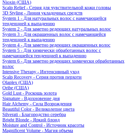
Nioxin (США)
Scalp Relief - Серия для чувствительной кожи головы
3D Styling - Линия укладочных средств
System 1 - Для натуральных волос с намечающейся
тенденцией к выпадению
System 2 - Для заметно редеющих натуральных волос
System 3 - Для окрашенных волос с намечающейся
тенденцией к выпадению
System 4 - Для заметно редеющих окрашенных волос
System 5 - Для химически обработанных волос с
намечающейся тенденцией к выпадению
System 6 - Для заметно редеющих химически обработанных
волос
Intensive Therapy - Интенсивный уход
Scalp Recovery - Серия против перхоти
Olaplex (США)
Oribe (США)
Gold Lust - Роскошь золота
Signature - Вдохновение дня
Hair Alchemy - Сила Возрождения
Beautiful Color - Великолепие цвета
Silverati - Благородство серебра
Bright Blonde - Яркий блонд
Moisture and Control - Источник красоты
Magnificent Volume - Магия объема