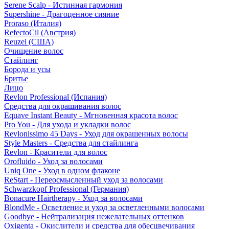
Serene Scalp - Истинная гармония
Supershine - Драгоценное сияние
Proraso (Италия)
RefectoCil (Австрия)
Reuzel (США)
Очищение волос
Стайлинг
Борода и усы
Бритье
Лицо
Revlon Professional (Испания)
Средства для окрашивания волос
Equave Instant Beauty - Мгновенная красота волос
Pro You - Для ухода и укладки волос
Revlonissimo 45 Days - Уход для окрашенных волосы
Style Masters - Средства для стайлинга
Revlon - Красители для волос
Orofluido - Уход за волосами
Uniq One - Уход в одном флаконе
ReStart - Переосмысленный уход за волосами
Schwarzkopf Professional (Германия)
Bonacure Hairtherapy - Уход за волосами
BlondMe - Осветление и уход за осветленными волосами
Goodbye - Нейтрализация нежелательных оттенков
Oxigenta - Окислители и средства для обесцвечивания