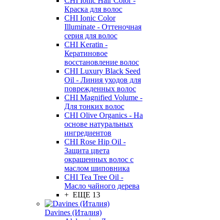
CHI Ionic Hair Color -
Краска для волос
CHI Ionic Color
Illuminate - Оттеночная
серия для волос
CHI Keratin -
Кератиновое
восстановление волос
CHI Luxury Black Seed
Oil - Линия уходов для
поврежденных волос
CHI Magnified Volume -
Для тонких волос
CHI Olive Organics - На
основе натуральных
ингредиентов
CHI Rose Hip Oil -
Защита цвета
окрашенных волос с
маслом шиповника
CHI Tea Tree Oil -
Масло чайного дерева
+ ЕЩЕ 13
Davines (Италия)