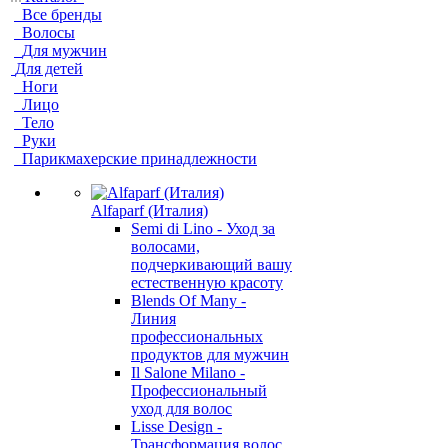
Все бренды
Волосы
Для мужчин
Для детей
Ноги
Лицо
Тело
Руки
Парикмахерские принадлежности
Alfaparf (Италия)
Semi di Lino - Уход за
волосами,
подчеркивающий вашу
естественную красоту
Blends Of Many -
Линия
профессиональных
продуктов для мужчин
Il Salone Milano -
Профессиональный
уход для волос
Lisse Design -
Трансформация волос