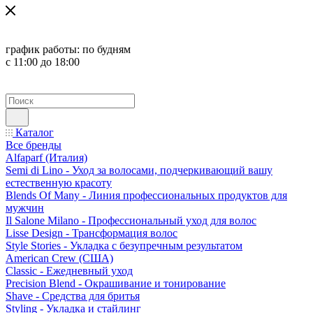
график работы:
по будням
с 11:00 до 18:00
Каталог
Все бренды
Alfaparf (Италия)
Semi di Lino - Уход за волосами, подчеркивающий вашу
естественную красоту
Blends Of Many - Линия профессиональных продуктов для
мужчин
Il Salone Milano - Профессиональный уход для волос
Lisse Design - Трансформация волос
Style Stories - Укладка с безупречным результатом
American Crew (США)
Classic - Ежедневный уход
Precision Blend - Окрашивание и тонирование
Shave - Средства для бритья
Styling - Укладка и стайлинг