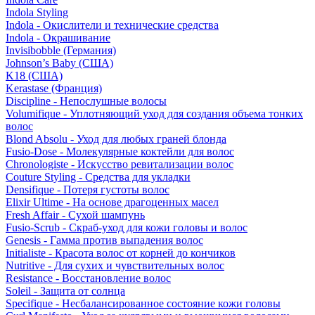
Indola Styling
Indola - Окислители и технические средства
Indola - Окрашивание
Invisibobble (Германия)
Johnson’s Baby (США)
K18 (США)
Kerastase (Франция)
Discipline - Непослушные волосы
Volumifique - Уплотняющий уход для создания объема тонких
волос
Blond Absolu - Уход для любых граней блонда
Fusio-Dose - Молекулярные коктейли для волос
Chronologiste - Искусство ревитализации волос
Couture Styling - Средства для укладки
Densifique - Потеря густоты волос
Elixir Ultime - На основе драгоценных масел
Fresh Affair - Сухой шампунь
Fusio-Scrub - Скраб-уход для кожи головы и волос
Genesis - Гамма против выпадения волос
Initialiste - Красота волос от корней до кончиков
Nutritive - Для сухих и чувствительных волос
Resistance - Восстановление волос
Soleil - Защита от солнца
Specifique - Несбалансированное состояние кожи головы