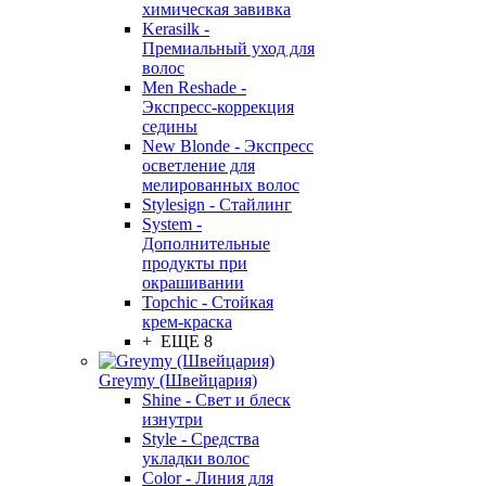
химическая завивка
Kerasilk -
Премиальный уход для
волос
Men Reshade -
Экспресс-коррекция
седины
New Blonde - Экспресс
осветление для
мелированных волос
Stylesign - Стайлинг
System -
Дополнительные
продукты при
окрашивании
Topchic - Стойкая
крем-краска
+ ЕЩЕ 8
Greymy (Швейцария)
Shine - Свет и блеск
изнутри
Style - Средства
укладки волос
Color - Линия для