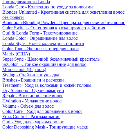
Принадлежности Londa
Londa Care - Коллекция по уходу за волосами
Blondes Unlimited - Креативная система для осветления волос
без фольги
Blondoran Blonding Powder - Препараты для осветления волос
Color Switch - Оттеночная краска прямого действия
Curl & Londa Form - Текстурирование
Londa Color - Окрашивание для волос
Londa Style - Новая коллекция стайлинга
Color Tune - Экспресс-тонер для волос
Matrix (США)
Super Sync - Щелочной безаммиачный краситель
SoColor - Стойкое окрашивание для волос
Moroccanoil (Израиль)
Styling - Стайлинг и укладка
Brushes - Брашинги и расчески
Treatment - Уход за волосами и кожей головы
Dry Shampoo - Сухие шампуни
Repair - Восстановление волос
Hydration - Увлажнение волос
Volume - Объем для волос
Color Care - Уход для окрашенных волос
Frizz Control - Разглаживание
Curl - Уход для кудрявых волос
Color Depositing Mask - Тонирующие маски