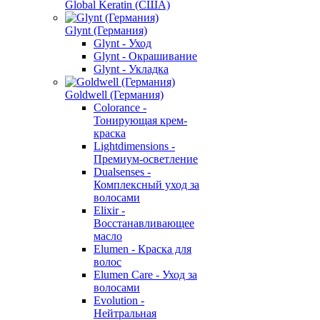
Global Keratin (США)
Glynt (Германия)
Glynt - Уход
Glynt - Окрашивание
Glynt - Укладка
Goldwell (Германия)
Colorance -
Тонирующая крем-
краска
Lightdimensions -
Премиум-осветление
Dualsenses -
Комплексный уход за
волосами
Elixir -
Восстанавливающее
масло
Elumen - Краска для
волос
Elumen Care - Уход за
волосами
Evolution -
Нейтральная