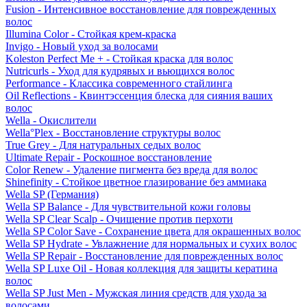
Fusion - Интенсивное восстановление для поврежденных
волос
Illumina Color - Стойкая крем-краска
Invigo - Новый уход за волосами
Koleston Perfect Me + - Стойкая краска для волос
Nutricurls - Уход для кудрявых и вьющихся волос
Performance - Классика современного стайлинга
Oil Reflections - Квинтэссенция блеска для сияния ваших
волос
Wella - Окислители
Wella°Plex - Восстановление структуры волос
True Grey - Для натуральных седых волос
Ultimate Repair - Роскошное восстановление
Color Renew - Удаление пигмента без вреда для волос
Shinefinity - Стойкое цветное глазирование без аммиака
Wella SP (Германия)
Wella SP Balance - Для чувствительной кожи головы
Wella SP Clear Scalp - Очищение против перхоти
Wella SP Color Save - Сохранение цвета для окрашенных волос
Wella SP Hydrate - Увлажнение для нормальных и сухих волос
Wella SP Repair - Восстановление для поврежденных волос
Wella SP Luxe Oil - Новая коллекция для защиты кератина
волос
Wella SP Just Men - Мужская линия средств для ухода за
волосами