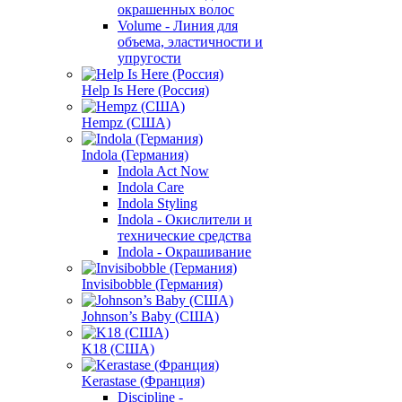
окрашенных волос
Volume - Линия для
объема, эластичности и
упругости
Help Is Here (Россия)
Hempz (США)
Indola (Германия)
Indola Act Now
Indola Care
Indola Styling
Indola - Окислители и
технические средства
Indola - Окрашивание
Invisibobble (Германия)
Johnson’s Baby (США)
K18 (США)
Kerastase (Франция)
Discipline -