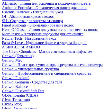
Alchemic - Линия для усиления и поддержания цвета
Authentic Formulas - Органическая линия для волос
Essential Haircare - Eжедневный уход
OI - Абсолютная красота волос
SU - Средства для защиты от солнца
Finest Pigments - Био-ламинирование волос
Heart Of Glass – Линия для ухода и сияния светлых волос
More Inside - Авторские продукты для стайлинга
Natural Tech - Натуральный уход
Pasta & Love - Идеальное бритье и уход за бородой
A SINGLE SHAMPOO
The Circle Chronicles - Маски с мгновенным эффектом
Gehwol (Германия)
Gehwol Med
Gehwol - Пластыри, супинаторы, средства из гель-полимера
Gehwol - Универсальные средства
Gehwol - Профессиональные и специальные средства
Gehwol Fusskraft
Gehwol Gerlasan - Средства для тела
Gehwol Balance
Gehwol Fusskraft Soft Feet
Global Keratin (США)
Glynt (Германия)
Glynt - Уход
Glynt - Окрашивание