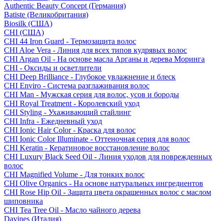
Authentic Beauty Concept (Германия)
Batiste (Великобритания)
Biosilk (США)
CHI (США)
CHI 44 Iron Guard - Термозащита волос
CHI Aloe Vera - Линия для всех типов кудрявых волос
CHI Argan Oil - На основе масла Арганы и дерева Моринга
CHI - Оксиды и осветлители
CHI Deep Brilliance - Глубокое увлажнение и блеск
CHI Enviro - Система разглаживания волос
CHI Man - Мужская серия для волос, усов и бороды
CHI Royal Treatment - Королевский уход
CHI Styling - Ухаживающий стайлинг
CHI Infra - Ежедневный уход
CHI Ionic Hair Color - Краска для волос
CHI Ionic Color Illuminate - Оттеночная серия для волос
CHI Keratin - Кератиновое восстановление волос
CHI Luxury Black Seed Oil - Линия уходов для поврежденных
волос
CHI Magnified Volume - Для тонких волос
CHI Olive Organics - На основе натуральных ингредиентов
CHI Rose Hip Oil - Защита цвета окрашенных волос с маслом
шиповника
CHI Tea Tree Oil - Масло чайного дерева
Davines (Италия)