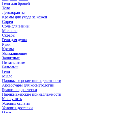
Гели для бровей
Тело
Дезодоранты
Кремы для ухода за кожей
Спреи
Соль для ванны
Молочко
Скрабы
Гели для душа
Руки
Кремы
Увлажняющие
Защитные
Питательные
Бальзамы
Гели
Мыло
Парикмахерские принадлежности
Аксессуары для косметологии
Брашинги, расчески
Парикмахерские принадлежности
Как купить
Условия оплаты
Условия доставки
О нас