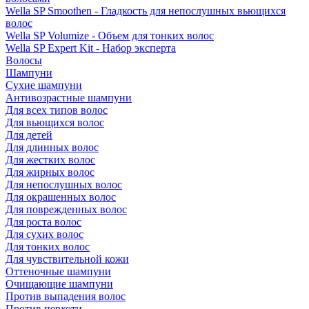
Wella SP Smoothen - Гладкость для непослушных вьющихся
волос
Wella SP Volumize - Объем для тонких волос
Wella SP Expert Kit - Набор эксперта
Волосы
Шампуни
Сухие шампуни
Антивозрастные шампуни
Для всех типов волос
Для вьющихся волос
Для детей
Для длинных волос
Для жестких волос
Для жирных волос
Для непослушных волос
Для окрашенных волос
Для поврежденных волос
Для роста волос
Для сухих волос
Для тонких волос
Для чувствительной кожи
Оттеночные шампуни
Очищающие шампуни
Против выпадения волос
Против перхоти