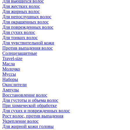
Для вьющихся волос
Для жестких волос
Для жирных волос
Для непослушных волос
Для окрашенных волос
Для поврежденных волос
Для сухих волос
Для тонких волос
Для чувствительной кожи
Против выпадения волос
Солнцезащитные
Travel-size
Масла
Молочко
Муссы
Наборы
Окислители
Ампулы
Восстановление волос
Для густоты и объема волос
При химической обработке
Для сухих и поврежденных волос
Рост волос, против выпадения
Укрепление волос
Для жирной кожи головы