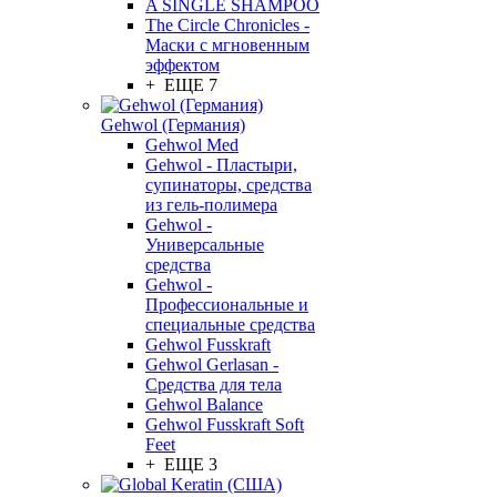
A SINGLE SHAMPOO
The Circle Chronicles -
Маски с мгновенным
эффектом
+ ЕЩЕ 7
Gehwol (Германия)
Gehwol Med
Gehwol - Пластыри,
супинаторы, средства
из гель-полимера
Gehwol -
Универсальные
средства
Gehwol -
Профессиональные и
специальные средства
Gehwol Fusskraft
Gehwol Gerlasan -
Средства для тела
Gehwol Balance
Gehwol Fusskraft Soft
Feet
+ ЕЩЕ 3