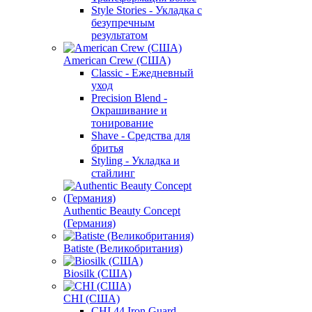
Style Stories - Укладка с
безупречным
результатом
American Crew (США)
Classic - Ежедневный
уход
Precision Blend -
Окрашивание и
тонирование
Shave - Средства для
бритья
Styling - Укладка и
стайлинг
Authentic Beauty Concept
(Германия)
Batiste (Великобритания)
Biosilk (США)
CHI (США)
CHI 44 Iron Guard -