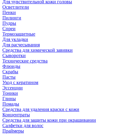
Для чувствительной кожи головы
Осветлители
Пенки
Пилинги
Пудры
Спреи
Термозащитные
Для укладки
Для расчесывания
Средства для химической завивки
Сыворотки
Технические средства
Флюиды
Скрабы
Пасты
Уход с кератином
Эссенции
Тоники
Глины
Помады
Средства для удаления краски с кожи
Концентраты
Средства для защиты кожи при окрашивании
Салфетки для волос
Праймеры