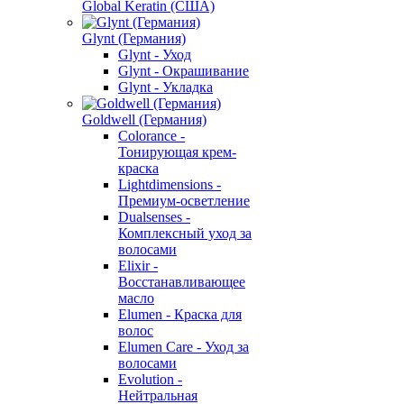
Global Keratin (США)
Glynt (Германия)
Glynt - Уход
Glynt - Окрашивание
Glynt - Укладка
Goldwell (Германия)
Colorance -
Тонирующая крем-
краска
Lightdimensions -
Премиум-осветление
Dualsenses -
Комплексный уход за
волосами
Elixir -
Восстанавливающее
масло
Elumen - Краска для
волос
Elumen Care - Уход за
волосами
Evolution -
Нейтральная