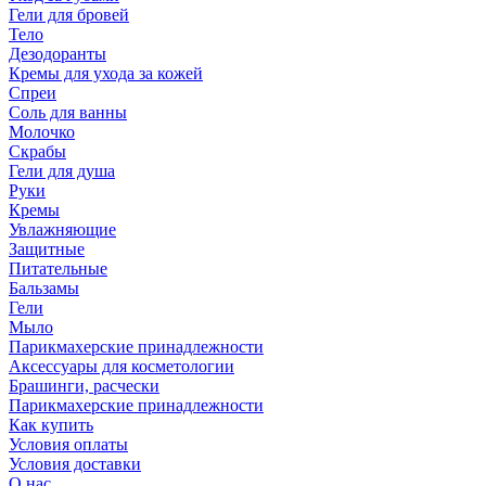
Гели для бровей
Тело
Дезодоранты
Кремы для ухода за кожей
Спреи
Соль для ванны
Молочко
Скрабы
Гели для душа
Руки
Кремы
Увлажняющие
Защитные
Питательные
Бальзамы
Гели
Мыло
Парикмахерские принадлежности
Аксессуары для косметологии
Брашинги, расчески
Парикмахерские принадлежности
Как купить
Условия оплаты
Условия доставки
О нас