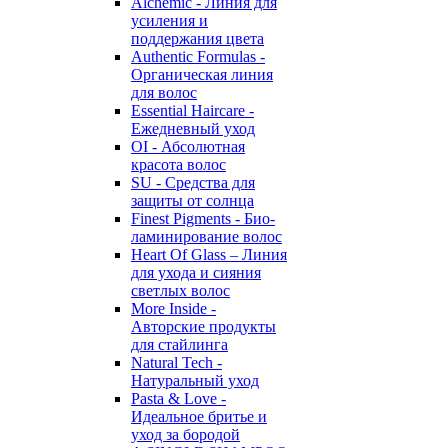
Alchemic - Линия для
усиления и
поддержания цвета
Authentic Formulas -
Органическая линия
для волос
Essential Haircare -
Eжедневный уход
OI - Абсолютная
красота волос
SU - Средства для
защиты от солнца
Finest Pigments - Био-
ламинирование волос
Heart Of Glass – Линия
для ухода и сияния
светлых волос
More Inside -
Авторские продукты
для стайлинга
Natural Tech -
Натуральный уход
Pasta & Love -
Идеальное бритье и
уход за бородой