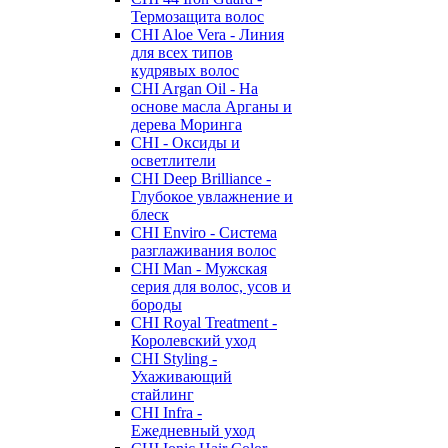
Термозащита волос
CHI Aloe Vera - Линия
для всех типов
кудрявых волос
CHI Argan Oil - На
основе масла Арганы и
дерева Моринга
CHI - Оксиды и
осветлители
CHI Deep Brilliance -
Глубокое увлажнение и
блеск
CHI Enviro - Система
разглаживания волос
CHI Man - Мужская
серия для волос, усов и
бороды
CHI Royal Treatment -
Королевский уход
CHI Styling -
Ухаживающий
стайлинг
CHI Infra -
Ежедневный уход