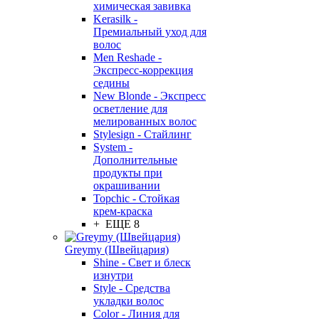
химическая завивка
Kerasilk -
Премиальный уход для
волос
Men Reshade -
Экспресс-коррекция
седины
New Blonde - Экспресс
осветление для
мелированных волос
Stylesign - Стайлинг
System -
Дополнительные
продукты при
окрашивании
Topchic - Стойкая
крем-краска
+ ЕЩЕ 8
Greymy (Швейцария)
Shine - Свет и блеск
изнутри
Style - Средства
укладки волос
Color - Линия для