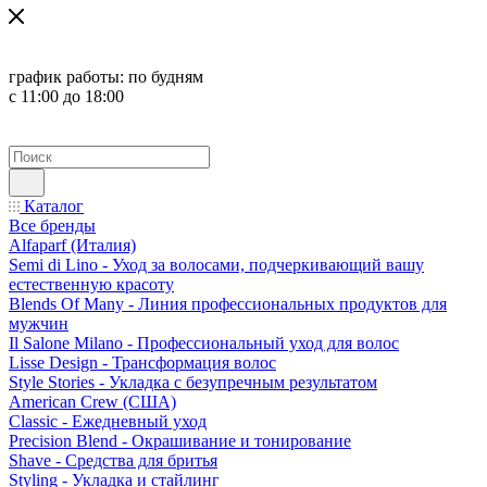
график работы:
по будням
с 11:00 до 18:00
Каталог
Все бренды
Alfaparf (Италия)
Semi di Lino - Уход за волосами, подчеркивающий вашу
естественную красоту
Blends Of Many - Линия профессиональных продуктов для
мужчин
Il Salone Milano - Профессиональный уход для волос
Lisse Design - Трансформация волос
Style Stories - Укладка с безупречным результатом
American Crew (США)
Classic - Ежедневный уход
Precision Blend - Окрашивание и тонирование
Shave - Средства для бритья
Styling - Укладка и стайлинг