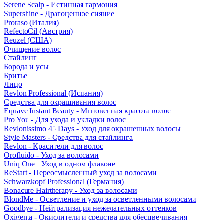
Serene Scalp - Истинная гармония
Supershine - Драгоценное сияние
Proraso (Италия)
RefectoCil (Австрия)
Reuzel (США)
Очищение волос
Стайлинг
Борода и усы
Бритье
Лицо
Revlon Professional (Испания)
Средства для окрашивания волос
Equave Instant Beauty - Мгновенная красота волос
Pro You - Для ухода и укладки волос
Revlonissimo 45 Days - Уход для окрашенных волосы
Style Masters - Средства для стайлинга
Revlon - Красители для волос
Orofluido - Уход за волосами
Uniq One - Уход в одном флаконе
ReStart - Переосмысленный уход за волосами
Schwarzkopf Professional (Германия)
Bonacure Hairtherapy - Уход за волосами
BlondMe - Осветление и уход за осветленными волосами
Goodbye - Нейтрализация нежелательных оттенков
Oxigenta - Окислители и средства для обесцвечивания