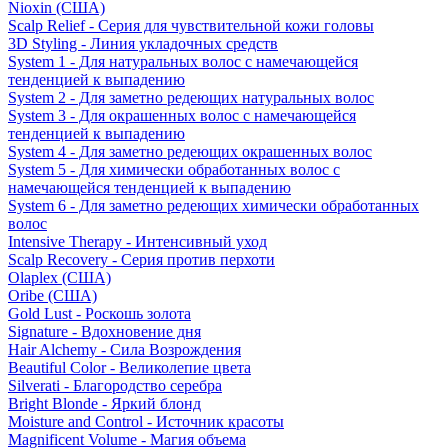
Nioxin (США)
Scalp Relief - Серия для чувствительной кожи головы
3D Styling - Линия укладочных средств
System 1 - Для натуральных волос с намечающейся
тенденцией к выпадению
System 2 - Для заметно редеющих натуральных волос
System 3 - Для окрашенных волос с намечающейся
тенденцией к выпадению
System 4 - Для заметно редеющих окрашенных волос
System 5 - Для химически обработанных волос с
намечающейся тенденцией к выпадению
System 6 - Для заметно редеющих химически обработанных
волос
Intensive Therapy - Интенсивный уход
Scalp Recovery - Серия против перхоти
Olaplex (США)
Oribe (США)
Gold Lust - Роскошь золота
Signature - Вдохновение дня
Hair Alchemy - Сила Возрождения
Beautiful Color - Великолепие цвета
Silverati - Благородство серебра
Bright Blonde - Яркий блонд
Moisture and Control - Источник красоты
Magnificent Volume - Магия объема