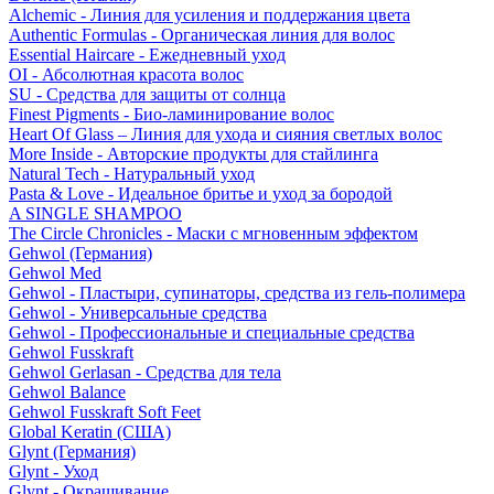
Alchemic - Линия для усиления и поддержания цвета
Authentic Formulas - Органическая линия для волос
Essential Haircare - Eжедневный уход
OI - Абсолютная красота волос
SU - Средства для защиты от солнца
Finest Pigments - Био-ламинирование волос
Heart Of Glass – Линия для ухода и сияния светлых волос
More Inside - Авторские продукты для стайлинга
Natural Tech - Натуральный уход
Pasta & Love - Идеальное бритье и уход за бородой
A SINGLE SHAMPOO
The Circle Chronicles - Маски с мгновенным эффектом
Gehwol (Германия)
Gehwol Med
Gehwol - Пластыри, супинаторы, средства из гель-полимера
Gehwol - Универсальные средства
Gehwol - Профессиональные и специальные средства
Gehwol Fusskraft
Gehwol Gerlasan - Средства для тела
Gehwol Balance
Gehwol Fusskraft Soft Feet
Global Keratin (США)
Glynt (Германия)
Glynt - Уход
Glynt - Окрашивание