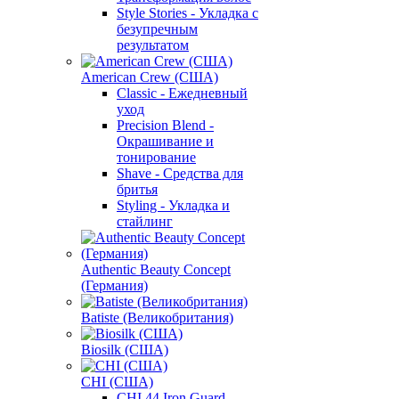
Style Stories - Укладка с
безупречным
результатом
American Crew (США)
Classic - Ежедневный
уход
Precision Blend -
Окрашивание и
тонирование
Shave - Средства для
бритья
Styling - Укладка и
стайлинг
Authentic Beauty Concept
(Германия)
Batiste (Великобритания)
Biosilk (США)
CHI (США)
CHI 44 Iron Guard -