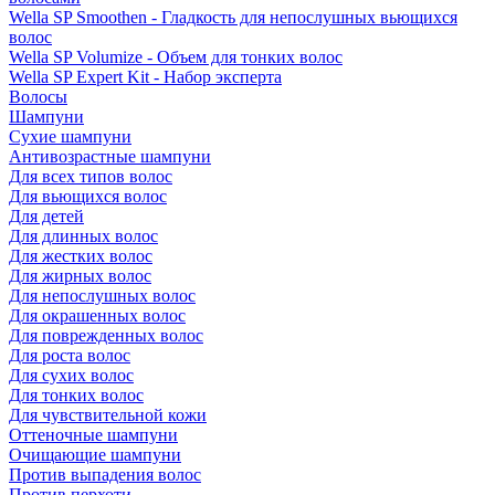
Wella SP Smoothen - Гладкость для непослушных вьющихся
волос
Wella SP Volumize - Объем для тонких волос
Wella SP Expert Kit - Набор эксперта
Волосы
Шампуни
Сухие шампуни
Антивозрастные шампуни
Для всех типов волос
Для вьющихся волос
Для детей
Для длинных волос
Для жестких волос
Для жирных волос
Для непослушных волос
Для окрашенных волос
Для поврежденных волос
Для роста волос
Для сухих волос
Для тонких волос
Для чувствительной кожи
Оттеночные шампуни
Очищающие шампуни
Против выпадения волос
Против перхоти