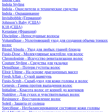
Indola Styling
Indola - Окислители и технические средства
Indola - Окрашивание
Invisibobble (Германия)
Johnson’s Baby (США)
K18 (США)
Kerastase (Франция)
Discipline - Непослушные волосы
Volumifique - Уплотняющий уход для создания объема тонких
волос
Blond Absolu - Уход для любых граней блонда
Fusio-Dose - Молекулярные коктейли для волос
Chronologiste - Искусство ревитализации волос
Couture Styling - Средства для укладки
Densifique - Потеря густоты волос
Elixir Ultime - На основе драгоценных масел
Fresh Affair - Сухой шампунь
Fusio-Scrub - Скраб-уход для кожи головы и волос
Genesis - Гамма против выпадения волос
Initialiste - Красота волос от корней до кончиков
Nutritive - Для сухих и чувствительных волос
Resistance - Восстановление волос
Soleil - Защита от солнца
Specifique - Несбалансированное состояние кожи головы