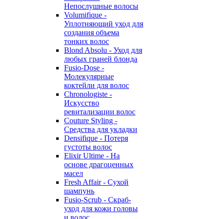
Непослушные волосы
Volumifique -
Уплотняющий уход для
создания объема
тонких волос
Blond Absolu - Уход для
любых граней блонда
Fusio-Dose -
Молекулярные
коктейли для волос
Chronologiste -
Искусство
ревитализации волос
Couture Styling -
Средства для укладки
Densifique - Потеря
густоты волос
Elixir Ultime - На
основе драгоценных
масел
Fresh Affair - Сухой
шампунь
Fusio-Scrub - Скраб-
уход для кожи головы
и волос