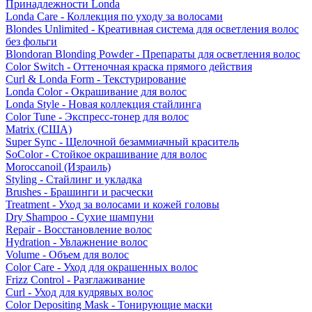
Принадлежности Londa
Londa Care - Коллекция по уходу за волосами
Blondes Unlimited - Креативная система для осветления волос
без фольги
Blondoran Blonding Powder - Препараты для осветления волос
Color Switch - Оттеночная краска прямого действия
Curl & Londa Form - Текстурирование
Londa Color - Окрашивание для волос
Londa Style - Новая коллекция стайлинга
Color Tune - Экспресс-тонер для волос
Matrix (США)
Super Sync - Щелочной безаммиачный краситель
SoColor - Стойкое окрашивание для волос
Moroccanoil (Израиль)
Styling - Стайлинг и укладка
Brushes - Брашинги и расчески
Treatment - Уход за волосами и кожей головы
Dry Shampoo - Сухие шампуни
Repair - Восстановление волос
Hydration - Увлажнение волос
Volume - Объем для волос
Color Care - Уход для окрашенных волос
Frizz Control - Разглаживание
Curl - Уход для кудрявых волос
Color Depositing Mask - Тонирующие маски