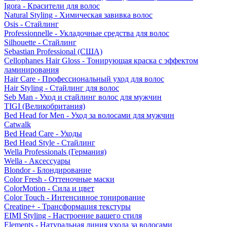
Igora - Красители для волос
Natural Styling - Химическая завивка волос
Osis - Стайлинг
Professionnelle - Укладочные средства для волос
Silhouette - Стайлинг
Sebastian Professional (США)
Cellophanes Hair Gloss - Тонирующая краска с эффектом
ламинирования
Hair Care - Профессиональный уход для волос
Hair Styling - Стайлинг для волос
Seb Man - Уход и стайлинг волос для мужчин
TIGI (Великобритания)
Bed Head for Men - Уход за волосами для мужчин
Catwalk
Bed Head Care - Уходы
Bed Head Style - Стайлинг
Wella Professionals (Германия)
Wella - Аксессуары
Blondor - Блондирование
Color Fresh - Оттеночные маски
ColorMotion - Сила и цвет
Color Touch - Интенсивное тонирование
Creatine+ - Трансформация текстуры
EIMI Styling - Настроение вашего стиля
Elements - Натуральная линия ухода за волосами