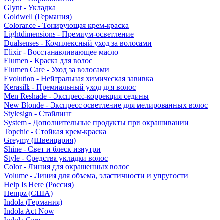
Glynt - Укладка
Goldwell (Германия)
Colorance - Тонирующая крем-краска
Lightdimensions - Премиум-осветление
Dualsenses - Комплексный уход за волосами
Elixir - Восстанавливающее масло
Elumen - Краска для волос
Elumen Care - Уход за волосами
Evolution - Нейтральная химическая завивка
Kerasilk - Премиальный уход для волос
Men Reshade - Экспресс-коррекция седины
New Blonde - Экспресс осветление для мелированных волос
Stylesign - Стайлинг
System - Дополнительные продукты при окрашивании
Topchic - Стойкая крем-краска
Greymy (Швейцария)
Shine - Свет и блеск изнутри
Style - Средства укладки волос
Color - Линия для окрашенных волос
Volume - Линия для объема, эластичности и упругости
Help Is Here (Россия)
Hempz (США)
Indola (Германия)
Indola Act Now
Indola Care