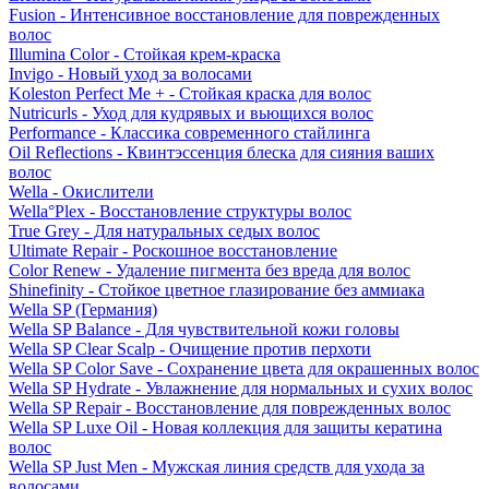
Fusion - Интенсивное восстановление для поврежденных
волос
Illumina Color - Стойкая крем-краска
Invigo - Новый уход за волосами
Koleston Perfect Me + - Стойкая краска для волос
Nutricurls - Уход для кудрявых и вьющихся волос
Performance - Классика современного стайлинга
Oil Reflections - Квинтэссенция блеска для сияния ваших
волос
Wella - Окислители
Wella°Plex - Восстановление структуры волос
True Grey - Для натуральных седых волос
Ultimate Repair - Роскошное восстановление
Color Renew - Удаление пигмента без вреда для волос
Shinefinity - Стойкое цветное глазирование без аммиака
Wella SP (Германия)
Wella SP Balance - Для чувствительной кожи головы
Wella SP Clear Scalp - Очищение против перхоти
Wella SP Color Save - Сохранение цвета для окрашенных волос
Wella SP Hydrate - Увлажнение для нормальных и сухих волос
Wella SP Repair - Восстановление для поврежденных волос
Wella SP Luxe Oil - Новая коллекция для защиты кератина
волос
Wella SP Just Men - Мужская линия средств для ухода за
волосами