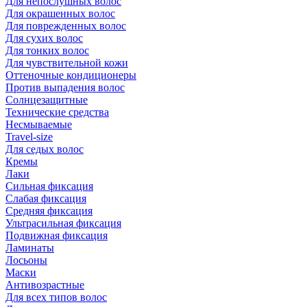
Для непослушных волос
Для окрашенных волос
Для поврежденных волос
Для сухих волос
Для тонких волос
Для чувствительной кожи
Оттеночные кондиционеры
Против выпадения волос
Солнцезащитные
Технические средства
Несмываемые
Travel-size
Для седых волос
Кремы
Лаки
Сильная фиксация
Слабая фиксация
Средняя фиксация
Ультрасильная фиксация
Подвижная фиксация
Ламинаты
Лосьоны
Маски
Антивозрастные
Для всех типов волос