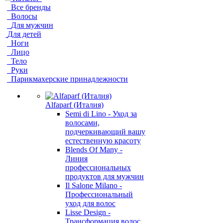
Все бренды
Волосы
Для мужчин
Для детей
Ноги
Лицо
Тело
Руки
Парикмахерские принадлежности
Alfaparf (Италия)
Semi di Lino - Уход за
волосами,
подчеркивающий вашу
естественную красоту
Blends Of Many -
Линия
профессиональных
продуктов для мужчин
Il Salone Milano -
Профессиональный
уход для волос
Lisse Design -
Трансформация волос