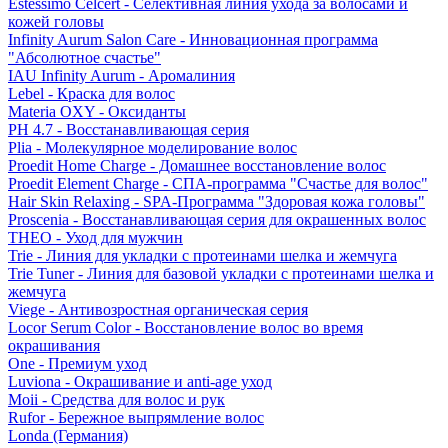
Estessimo Celcert - Селективная линия ухода за волосами и
кожей головы
Infinity Aurum Salon Care - Инновационная программа
"Абсолютное счастье"
IAU Infinity Aurum - Аромалиния
Lebel - Краска для волос
Materia OXY - Оксиданты
PH 4.7 - Восстанавливающая серия
Plia - Молекулярное моделирование волос
Proedit Home Charge - Домашнее восстановление волос
Proedit Element Charge - СПА-программа "Счастье для волос"
Hair Skin Relaxing - SPA-Программа "Здоровая кожа головы"
Proscenia - Восстанавливающая серия для окрашенных волос
THEO - Уход для мужчин
Trie - Линия для укладки с протеинами шелка и жемчуга
Trie Tuner - Линия для базовой укладки с протеинами шелка и
жемчуга
Viege - Антивозростная органическая серия
Locor Serum Color - Восстановление волос во время
окрашивания
One - Премиум уход
Luviona - Окрашивание и anti-age уход
Moii - Средства для волос и рук
Rufor - Бережное выпрямление волос
Londa (Германия)