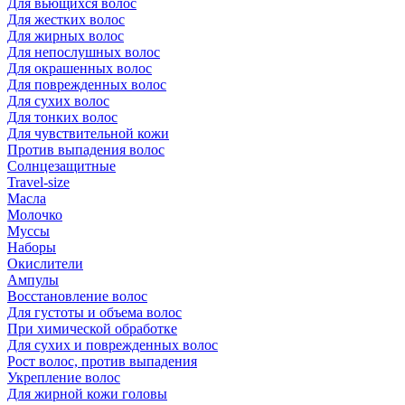
Для вьющихся волос
Для жестких волос
Для жирных волос
Для непослушных волос
Для окрашенных волос
Для поврежденных волос
Для сухих волос
Для тонких волос
Для чувствительной кожи
Против выпадения волос
Солнцезащитные
Travel-size
Масла
Молочко
Муссы
Наборы
Окислители
Ампулы
Восстановление волос
Для густоты и объема волос
При химической обработке
Для сухих и поврежденных волос
Рост волос, против выпадения
Укрепление волос
Для жирной кожи головы