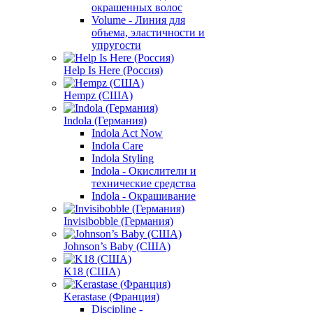
окрашенных волос
Volume - Линия для
объема, эластичности и
упругости
Help Is Here (Россия)
Hempz (США)
Indola (Германия)
Indola Act Now
Indola Care
Indola Styling
Indola - Окислители и
технические средства
Indola - Окрашивание
Invisibobble (Германия)
Johnson’s Baby (США)
K18 (США)
Kerastase (Франция)
Discipline -