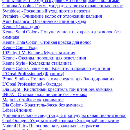
Curl Manifesto - Уход за кудрявыми и вьющимися волосами
Chroma Absolu - Гамма ухода для защиты окрашенных волос
Symbiose - Роскошный уход против перхоти
Premiere - Очищение волос от отложений кальция
Aura Botanica - Органическая линия ухода
Keune (Голландия)
Keune Semi Color - Полуперманентная краска для волос без
аммиака
Keune Tinta Color - Стойкая краска для волос
Keune Care - Уход
1922 by J.M. Keune - Мужская линия
Keune - Оксиды, порошки для осветления
Keune Style - Коллекция стайлинга
Keune Color Chameleon - Красители прямого действия
L'Oreal Professionnel (Франция)
Blond Studio - Полная гамма средств для блондирования
L'Oreal Professionnel - Оксиды
Dia Light - Кислотный краситель тон в тон без аммиака
INOA - Стойкое окрашивание без аммиака
Majirel - Стойкое окрашивание
Dia Color - Краситель-блеск без аммиака
Lebel (Япония)
Дополнительные средства для процедуры окрашивания волос
Cool Orange - Уход за кожей головы «Холодный апельсин»
Natural Hair - На основе натуральных экстрактов