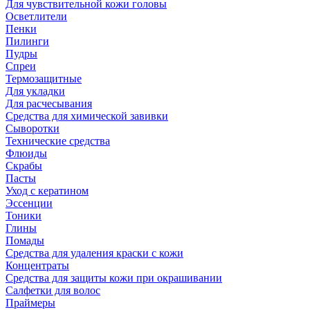
Для чувствительной кожи головы
Осветлители
Пенки
Пилинги
Пудры
Спреи
Термозащитные
Для укладки
Для расчесывания
Средства для химической завивки
Сыворотки
Технические средства
Флюиды
Скрабы
Пасты
Уход с кератином
Эссенции
Тоники
Глины
Помады
Средства для удаления краски с кожи
Концентраты
Средства для защиты кожи при окрашивании
Салфетки для волос
Праймеры