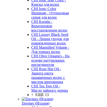
CHI Ionic Hair Color -
Краска для волос
CHI Ionic Color
Illuminate - Оттеночная
серия для волос
CHI Keratin -
Кератиновое
восстановление волос
CHI Luxury Black Seed
Oil - Линия уходов для
поврежденных волос
CHI Magnified Volume -
Для тонких волос
CHI Olive Organics - На
основе натуральных
ингредиентов
CHI Rose Hip Oil -
Защита цвета
окрашенных волос с
маслом шиповника
CHI Tea Tree Oil -
Масло чайного дерева
+ ЕЩЕ 13
Davines (Италия)