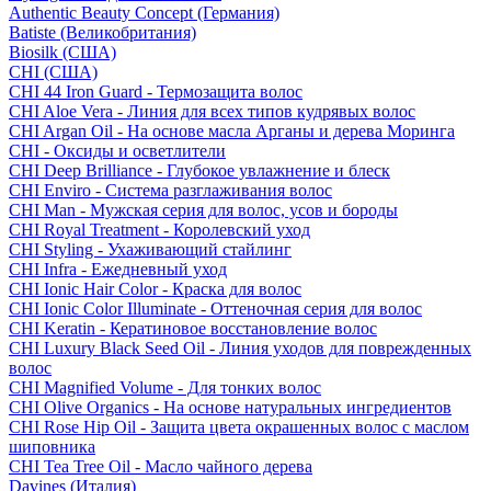
Authentic Beauty Concept (Германия)
Batiste (Великобритания)
Biosilk (США)
CHI (США)
CHI 44 Iron Guard - Термозащита волос
CHI Aloe Vera - Линия для всех типов кудрявых волос
CHI Argan Oil - На основе масла Арганы и дерева Моринга
CHI - Оксиды и осветлители
CHI Deep Brilliance - Глубокое увлажнение и блеск
CHI Enviro - Система разглаживания волос
CHI Man - Мужская серия для волос, усов и бороды
CHI Royal Treatment - Королевский уход
CHI Styling - Ухаживающий стайлинг
CHI Infra - Ежедневный уход
CHI Ionic Hair Color - Краска для волос
CHI Ionic Color Illuminate - Оттеночная серия для волос
CHI Keratin - Кератиновое восстановление волос
CHI Luxury Black Seed Oil - Линия уходов для поврежденных
волос
CHI Magnified Volume - Для тонких волос
CHI Olive Organics - На основе натуральных ингредиентов
CHI Rose Hip Oil - Защита цвета окрашенных волос с маслом
шиповника
CHI Tea Tree Oil - Масло чайного дерева
Davines (Италия)