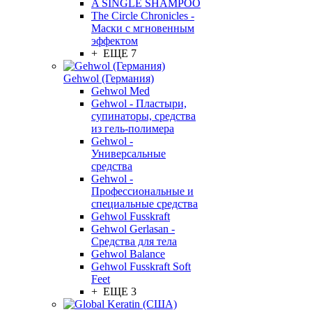
A SINGLE SHAMPOO
The Circle Chronicles -
Маски с мгновенным
эффектом
+ ЕЩЕ 7
Gehwol (Германия)
Gehwol Med
Gehwol - Пластыри,
супинаторы, средства
из гель-полимера
Gehwol -
Универсальные
средства
Gehwol -
Профессиональные и
специальные средства
Gehwol Fusskraft
Gehwol Gerlasan -
Средства для тела
Gehwol Balance
Gehwol Fusskraft Soft
Feet
+ ЕЩЕ 3