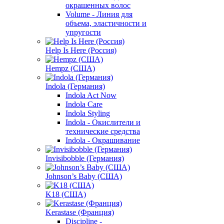
окрашенных волос
Volume - Линия для
объема, эластичности и
упругости
Help Is Here (Россия)
Hempz (США)
Indola (Германия)
Indola Act Now
Indola Care
Indola Styling
Indola - Окислители и
технические средства
Indola - Окрашивание
Invisibobble (Германия)
Johnson’s Baby (США)
K18 (США)
Kerastase (Франция)
Discipline -