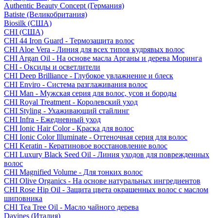
Authentic Beauty Concept (Германия)
Batiste (Великобритания)
Biosilk (США)
CHI (США)
CHI 44 Iron Guard - Термозащита волос
CHI Aloe Vera - Линия для всех типов кудрявых волос
CHI Argan Oil - На основе масла Арганы и дерева Моринга
CHI - Оксиды и осветлители
CHI Deep Brilliance - Глубокое увлажнение и блеск
CHI Enviro - Система разглаживания волос
CHI Man - Мужская серия для волос, усов и бороды
CHI Royal Treatment - Королевский уход
CHI Styling - Ухаживающий стайлинг
CHI Infra - Ежедневный уход
CHI Ionic Hair Color - Краска для волос
CHI Ionic Color Illuminate - Оттеночная серия для волос
CHI Keratin - Кератиновое восстановление волос
CHI Luxury Black Seed Oil - Линия уходов для поврежденных
волос
CHI Magnified Volume - Для тонких волос
CHI Olive Organics - На основе натуральных ингредиентов
CHI Rose Hip Oil - Защита цвета окрашенных волос с маслом
шиповника
CHI Tea Tree Oil - Масло чайного дерева
Davines (Италия)