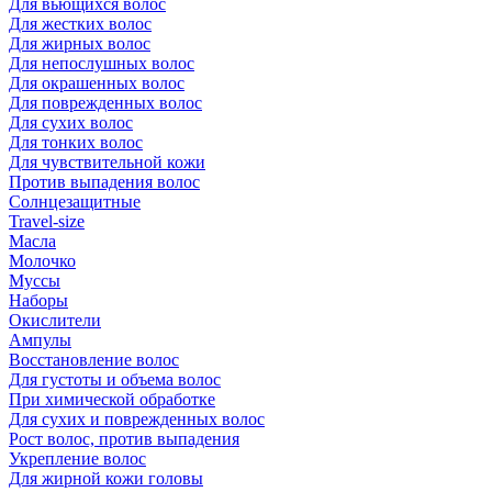
Для вьющихся волос
Для жестких волос
Для жирных волос
Для непослушных волос
Для окрашенных волос
Для поврежденных волос
Для сухих волос
Для тонких волос
Для чувствительной кожи
Против выпадения волос
Солнцезащитные
Travel-size
Масла
Молочко
Муссы
Наборы
Окислители
Ампулы
Восстановление волос
Для густоты и объема волос
При химической обработке
Для сухих и поврежденных волос
Рост волос, против выпадения
Укрепление волос
Для жирной кожи головы