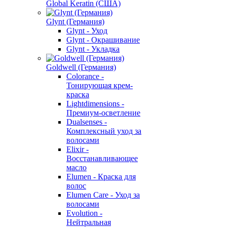
Global Keratin (США)
Glynt (Германия)
Glynt - Уход
Glynt - Окрашивание
Glynt - Укладка
Goldwell (Германия)
Colorance -
Тонирующая крем-
краска
Lightdimensions -
Премиум-осветление
Dualsenses -
Комплексный уход за
волосами
Elixir -
Восстанавливающее
масло
Elumen - Краска для
волос
Elumen Care - Уход за
волосами
Evolution -
Нейтральная