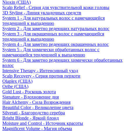
Nioxin (США)
Scalp Relief - Серия для чувствительной кожи головы
3D Styling - Линия укладочных средств
System 1 - Для натуральных волос с намечающейся
тенденцией к выпадению
System 2 - Для заметно редеющих натуральных волос
System 3 - Для окрашенных волос с намечающейся
тенденцией к выпадению
System 4 - Для заметно редеющих окрашенных волос
System 5 - Для химически обработанных волос с
намечающейся тенденцией к выпадению
System 6 - Для заметно редеющих химически обработанных
волос
Intensive Therapy - Интенсивный уход
Scalp Recovery - Серия против перхоти
Olaplex (США)
Oribe (США)
Gold Lust - Роскошь золота
Signature - Вдохновение дня
Hair Alchemy - Сила Возрождения
Beautiful Color - Великолепие цвета
Silverati - Благородство серебра
Bright Blonde - Яркий блонд
Moisture and Control - Источник красоты
Magnificent Volume - Магия объема