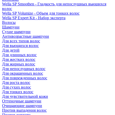
Wella SP Smoothen - Гладкость для непослушных вьющихся
волос
Wella SP Volumize - Объем для тонких волос
Wella SP Expert Kit - Набор эксперта
Волосы
Шампуни
Сухие шампуни
Антивозрастные шампуни
Для всех типов волос
Для вьющихся волос
Для детей
Для длинных волос
Для жестких волос
Для жирных волос
Для непослушных волос
Для окрашенных волос
Для поврежденных волос
Для роста волос
Для сухих волос
Для тонких волос
Для чувствительной кожи
Оттеночные шампуни
Очищающие шампуни
Против выпадения волос
Против перхоти