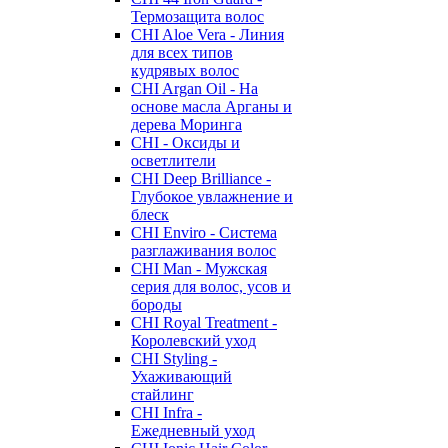
Термозащита волос
CHI Aloe Vera - Линия
для всех типов
кудрявых волос
CHI Argan Oil - На
основе масла Арганы и
дерева Моринга
CHI - Оксиды и
осветлители
CHI Deep Brilliance -
Глубокое увлажнение и
блеск
CHI Enviro - Система
разглаживания волос
CHI Man - Мужская
серия для волос, усов и
бороды
CHI Royal Treatment -
Королевский уход
CHI Styling -
Ухаживающий
стайлинг
CHI Infra -
Ежедневный уход