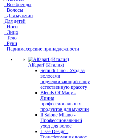
Все бренды
Волосы
Для мужчин
Для детей
Ноги
Лицо
Тело
Руки
Парикмахерские принадлежности
Alfaparf (Италия)
Semi di Lino - Уход за
волосами,
подчеркивающий вашу
естественную красоту
Blends Of Many -
Линия
профессиональных
продуктов для мужчин
Il Salone Milano -
Профессиональный
уход для волос
Lisse Design -
Трансформация волос