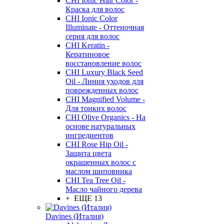
CHI Ionic Hair Color -
Краска для волос
CHI Ionic Color
Illuminate - Оттеночная
серия для волос
CHI Keratin -
Кератиновое
восстановление волос
CHI Luxury Black Seed
Oil - Линия уходов для
поврежденных волос
CHI Magnified Volume -
Для тонких волос
CHI Olive Organics - На
основе натуральных
ингредиентов
CHI Rose Hip Oil -
Защита цвета
окрашенных волос с
маслом шиповника
CHI Tea Tree Oil -
Масло чайного дерева
+ ЕЩЕ 13
Davines (Италия)