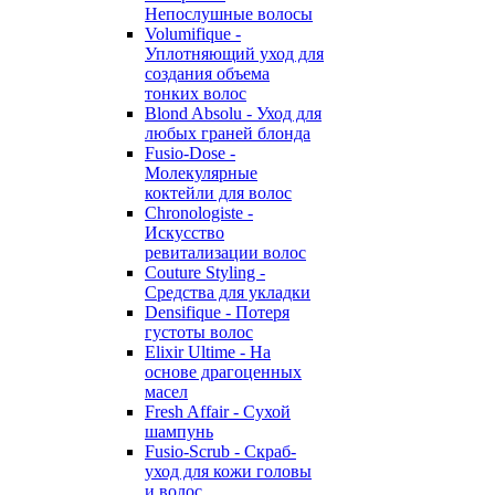
Непослушные волосы
Volumifique -
Уплотняющий уход для
создания объема
тонких волос
Blond Absolu - Уход для
любых граней блонда
Fusio-Dose -
Молекулярные
коктейли для волос
Chronologiste -
Искусство
ревитализации волос
Couture Styling -
Средства для укладки
Densifique - Потеря
густоты волос
Elixir Ultime - На
основе драгоценных
масел
Fresh Affair - Сухой
шампунь
Fusio-Scrub - Скраб-
уход для кожи головы
и волос