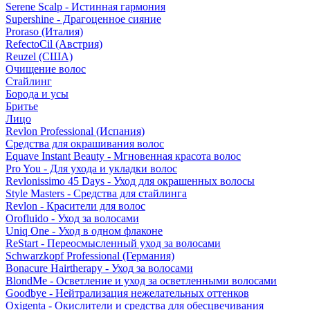
Serene Scalp - Истинная гармония
Supershine - Драгоценное сияние
Proraso (Италия)
RefectoCil (Австрия)
Reuzel (США)
Очищение волос
Стайлинг
Борода и усы
Бритье
Лицо
Revlon Professional (Испания)
Средства для окрашивания волос
Equave Instant Beauty - Мгновенная красота волос
Pro You - Для ухода и укладки волос
Revlonissimo 45 Days - Уход для окрашенных волосы
Style Masters - Средства для стайлинга
Revlon - Красители для волос
Orofluido - Уход за волосами
Uniq One - Уход в одном флаконе
ReStart - Переосмысленный уход за волосами
Schwarzkopf Professional (Германия)
Bonacure Hairtherapy - Уход за волосами
BlondMe - Осветление и уход за осветленными волосами
Goodbye - Нейтрализация нежелательных оттенков
Oxigenta - Окислители и средства для обесцвечивания