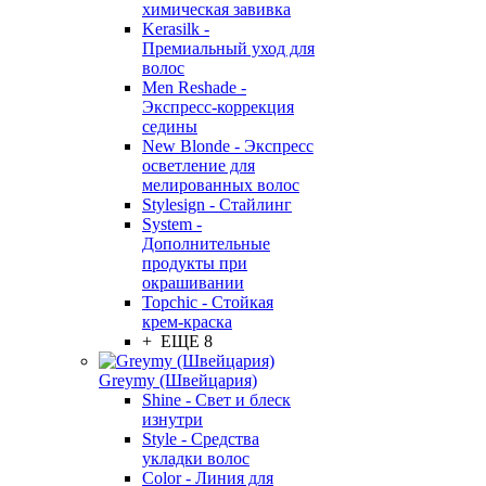
химическая завивка
Kerasilk -
Премиальный уход для
волос
Men Reshade -
Экспресс-коррекция
седины
New Blonde - Экспресс
осветление для
мелированных волос
Stylesign - Стайлинг
System -
Дополнительные
продукты при
окрашивании
Topchic - Стойкая
крем-краска
+ ЕЩЕ 8
Greymy (Швейцария)
Shine - Свет и блеск
изнутри
Style - Средства
укладки волос
Color - Линия для