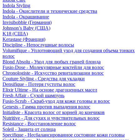
Indola Styling
Indola - Окислители и технические средства
Indola - Окрашивание
Invisibobble (Германия)
Johnson’s Baby (США)
K18 (США)
Kerastase (Франция)
Discipline - Непослушные волосы
Volumifique - Уплотняющий уход для создания объема тонких
волос
Blond Absolu - Уход для любых граней блонда
Fusio-Dose - Молекулярные коктейли для волос
Chronologiste - Искусство ревитализации волос
Couture Styling - Средства для укладки
Densifique - Потеря густоты волос
Elixir Ultime - На основе драгоценных масел
Fresh Affair - Сухой шампунь
Fusio-Scrub - Скраб-уход для кожи головы и волос
Genesis - Гамма против выпадения волос
Initialiste - Красота волос от корней до кончиков
Nutritive - Для сухих и чувствительных волос
Resistance - Восстановление волос
Soleil - Защита от солнца
Specifique - Несбалансированное состояние кожи головы