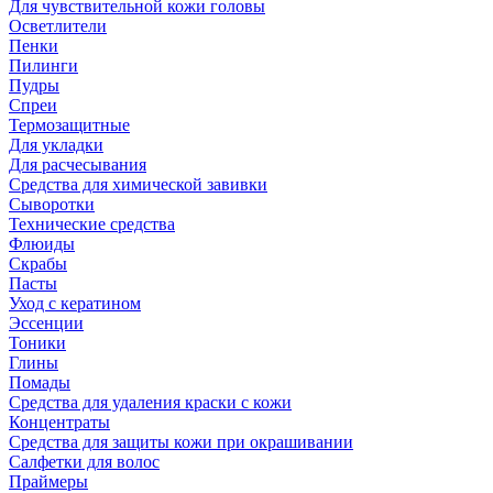
Для чувствительной кожи головы
Осветлители
Пенки
Пилинги
Пудры
Спреи
Термозащитные
Для укладки
Для расчесывания
Средства для химической завивки
Сыворотки
Технические средства
Флюиды
Скрабы
Пасты
Уход с кератином
Эссенции
Тоники
Глины
Помады
Средства для удаления краски с кожи
Концентраты
Средства для защиты кожи при окрашивании
Салфетки для волос
Праймеры