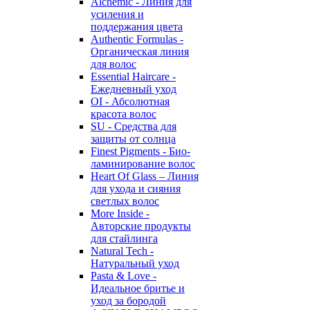
Alchemic - Линия для
усиления и
поддержания цвета
Authentic Formulas -
Органическая линия
для волос
Essential Haircare -
Eжедневный уход
OI - Абсолютная
красота волос
SU - Средства для
защиты от солнца
Finest Pigments - Био-
ламинирование волос
Heart Of Glass – Линия
для ухода и сияния
светлых волос
More Inside -
Авторские продукты
для стайлинга
Natural Tech -
Натуральный уход
Pasta & Love -
Идеальное бритье и
уход за бородой