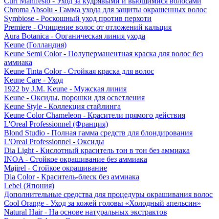
Curl Manifesto - Уход за кудрявыми и вьющимися волосами
Chroma Absolu - Гамма ухода для защиты окрашенных волос
Symbiose - Роскошный уход против перхоти
Premiere - Очищение волос от отложений кальция
Aura Botanica - Органическая линия ухода
Keune (Голландия)
Keune Semi Color - Полуперманентная краска для волос без
аммиака
Keune Tinta Color - Стойкая краска для волос
Keune Care - Уход
1922 by J.M. Keune - Мужская линия
Keune - Оксиды, порошки для осветления
Keune Style - Коллекция стайлинга
Keune Color Chameleon - Красители прямого действия
L'Oreal Professionnel (Франция)
Blond Studio - Полная гамма средств для блондирования
L'Oreal Professionnel - Оксиды
Dia Light - Кислотный краситель тон в тон без аммиака
INOA - Стойкое окрашивание без аммиака
Majirel - Стойкое окрашивание
Dia Color - Краситель-блеск без аммиака
Lebel (Япония)
Дополнительные средства для процедуры окрашивания волос
Cool Orange - Уход за кожей головы «Холодный апельсин»
Natural Hair - На основе натуральных экстрактов