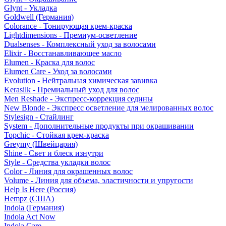
Glynt - Укладка
Goldwell (Германия)
Colorance - Тонирующая крем-краска
Lightdimensions - Премиум-осветление
Dualsenses - Комплексный уход за волосами
Elixir - Восстанавливающее масло
Elumen - Краска для волос
Elumen Care - Уход за волосами
Evolution - Нейтральная химическая завивка
Kerasilk - Премиальный уход для волос
Men Reshade - Экспресс-коррекция седины
New Blonde - Экспресс осветление для мелированных волос
Stylesign - Стайлинг
System - Дополнительные продукты при окрашивании
Topchic - Стойкая крем-краска
Greymy (Швейцария)
Shine - Свет и блеск изнутри
Style - Средства укладки волос
Color - Линия для окрашенных волос
Volume - Линия для объема, эластичности и упругости
Help Is Here (Россия)
Hempz (США)
Indola (Германия)
Indola Act Now
Indola Care