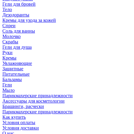
Гели для бровей
Тело
Дезодоранты
Кремы для ухода за кожей
Спреи
Соль для ванны
Молочко
Скрабы
Гели для душа
Руки
Кремы
Увлажняющие
Защитные
Питательные
Бальзамы
Гели
Мыло
Парикмахерские принадлежности
Аксессуары для косметологии
Брашинги, расчески
Парикмахерские принадлежности
Как купить
Условия оплаты
Условия доставки
О нас