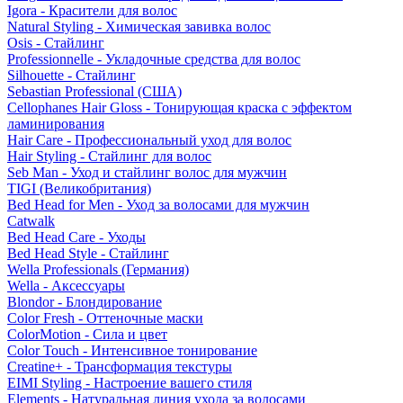
Igora - Красители для волос
Natural Styling - Химическая завивка волос
Osis - Стайлинг
Professionnelle - Укладочные средства для волос
Silhouette - Стайлинг
Sebastian Professional (США)
Cellophanes Hair Gloss - Тонирующая краска с эффектом
ламинирования
Hair Care - Профессиональный уход для волос
Hair Styling - Стайлинг для волос
Seb Man - Уход и стайлинг волос для мужчин
TIGI (Великобритания)
Bed Head for Men - Уход за волосами для мужчин
Catwalk
Bed Head Care - Уходы
Bed Head Style - Стайлинг
Wella Professionals (Германия)
Wella - Аксессуары
Blondor - Блондирование
Color Fresh - Оттеночные маски
ColorMotion - Сила и цвет
Color Touch - Интенсивное тонирование
Creatine+ - Трансформация текстуры
EIMI Styling - Настроение вашего стиля
Elements - Натуральная линия ухода за волосами