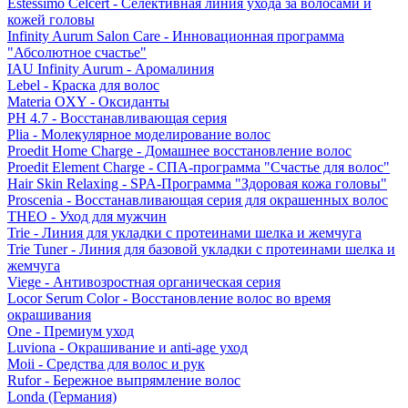
Estessimo Celcert - Селективная линия ухода за волосами и
кожей головы
Infinity Aurum Salon Care - Инновационная программа
"Абсолютное счастье"
IAU Infinity Aurum - Аромалиния
Lebel - Краска для волос
Materia OXY - Оксиданты
PH 4.7 - Восстанавливающая серия
Plia - Молекулярное моделирование волос
Proedit Home Charge - Домашнее восстановление волос
Proedit Element Charge - СПА-программа "Счастье для волос"
Hair Skin Relaxing - SPA-Программа "Здоровая кожа головы"
Proscenia - Восстанавливающая серия для окрашенных волос
THEO - Уход для мужчин
Trie - Линия для укладки с протеинами шелка и жемчуга
Trie Tuner - Линия для базовой укладки с протеинами шелка и
жемчуга
Viege - Антивозростная органическая серия
Locor Serum Color - Восстановление волос во время
окрашивания
One - Премиум уход
Luviona - Окрашивание и anti-age уход
Moii - Средства для волос и рук
Rufor - Бережное выпрямление волос
Londa (Германия)