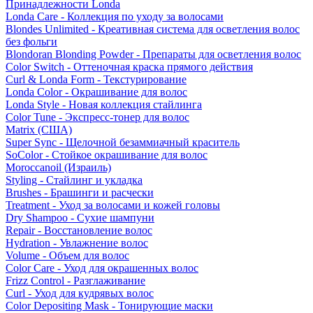
Принадлежности Londa
Londa Care - Коллекция по уходу за волосами
Blondes Unlimited - Креативная система для осветления волос
без фольги
Blondoran Blonding Powder - Препараты для осветления волос
Color Switch - Оттеночная краска прямого действия
Curl & Londa Form - Текстурирование
Londa Color - Окрашивание для волос
Londa Style - Новая коллекция стайлинга
Color Tune - Экспресс-тонер для волос
Matrix (США)
Super Sync - Щелочной безаммиачный краситель
SoColor - Стойкое окрашивание для волос
Moroccanoil (Израиль)
Styling - Стайлинг и укладка
Brushes - Брашинги и расчески
Treatment - Уход за волосами и кожей головы
Dry Shampoo - Сухие шампуни
Repair - Восстановление волос
Hydration - Увлажнение волос
Volume - Объем для волос
Color Care - Уход для окрашенных волос
Frizz Control - Разглаживание
Curl - Уход для кудрявых волос
Color Depositing Mask - Тонирующие маски