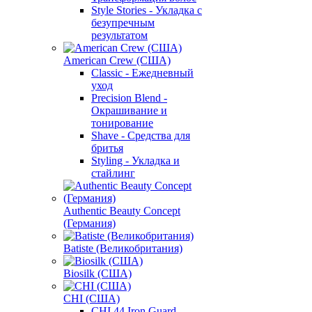
Style Stories - Укладка с
безупречным
результатом
American Crew (США)
Classic - Ежедневный
уход
Precision Blend -
Окрашивание и
тонирование
Shave - Средства для
бритья
Styling - Укладка и
стайлинг
Authentic Beauty Concept
(Германия)
Batiste (Великобритания)
Biosilk (США)
CHI (США)
CHI 44 Iron Guard -