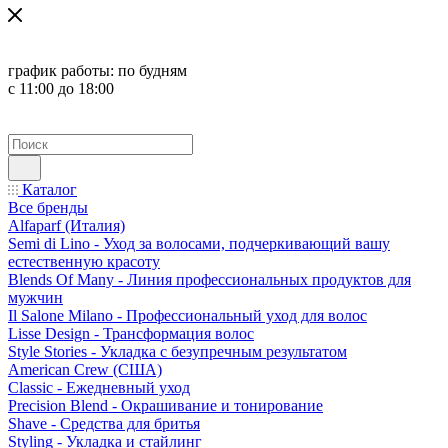
график работы:
по будням
с 11:00 до 18:00
Каталог
Все бренды
Alfaparf (Италия)
Semi di Lino - Уход за волосами, подчеркивающий вашу
естественную красоту
Blends Of Many - Линия профессиональных продуктов для
мужчин
Il Salone Milano - Профессиональный уход для волос
Lisse Design - Трансформация волос
Style Stories - Укладка с безупречным результатом
American Crew (США)
Classic - Ежедневный уход
Precision Blend - Окрашивание и тонирование
Shave - Средства для бритья
Styling - Укладка и стайлинг