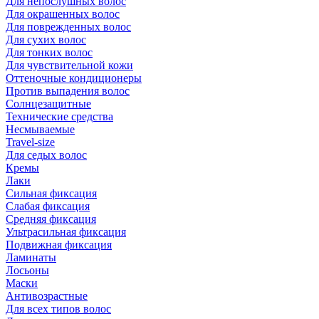
Для непослушных волос
Для окрашенных волос
Для поврежденных волос
Для сухих волос
Для тонких волос
Для чувствительной кожи
Оттеночные кондиционеры
Против выпадения волос
Солнцезащитные
Технические средства
Несмываемые
Travel-size
Для седых волос
Кремы
Лаки
Сильная фиксация
Слабая фиксация
Средняя фиксация
Ультрасильная фиксация
Подвижная фиксация
Ламинаты
Лосьоны
Маски
Антивозрастные
Для всех типов волос