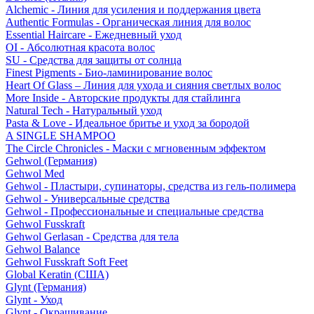
Alchemic - Линия для усиления и поддержания цвета
Authentic Formulas - Органическая линия для волос
Essential Haircare - Eжедневный уход
OI - Абсолютная красота волос
SU - Средства для защиты от солнца
Finest Pigments - Био-ламинирование волос
Heart Of Glass – Линия для ухода и сияния светлых волос
More Inside - Авторские продукты для стайлинга
Natural Tech - Натуральный уход
Pasta & Love - Идеальное бритье и уход за бородой
A SINGLE SHAMPOO
The Circle Chronicles - Маски с мгновенным эффектом
Gehwol (Германия)
Gehwol Med
Gehwol - Пластыри, супинаторы, средства из гель-полимера
Gehwol - Универсальные средства
Gehwol - Профессиональные и специальные средства
Gehwol Fusskraft
Gehwol Gerlasan - Средства для тела
Gehwol Balance
Gehwol Fusskraft Soft Feet
Global Keratin (США)
Glynt (Германия)
Glynt - Уход
Glynt - Окрашивание