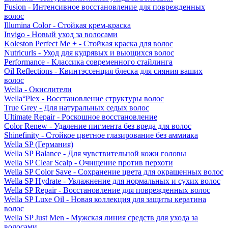
Fusion - Интенсивное восстановление для поврежденных
волос
Illumina Color - Стойкая крем-краска
Invigo - Новый уход за волосами
Koleston Perfect Me + - Стойкая краска для волос
Nutricurls - Уход для кудрявых и вьющихся волос
Performance - Классика современного стайлинга
Oil Reflections - Квинтэссенция блеска для сияния ваших
волос
Wella - Окислители
Wella°Plex - Восстановление структуры волос
True Grey - Для натуральных седых волос
Ultimate Repair - Роскошное восстановление
Color Renew - Удаление пигмента без вреда для волос
Shinefinity - Стойкое цветное глазирование без аммиака
Wella SP (Германия)
Wella SP Balance - Для чувствительной кожи головы
Wella SP Clear Scalp - Очищение против перхоти
Wella SP Color Save - Сохранение цвета для окрашенных волос
Wella SP Hydrate - Увлажнение для нормальных и сухих волос
Wella SP Repair - Восстановление для поврежденных волос
Wella SP Luxe Oil - Новая коллекция для защиты кератина
волос
Wella SP Just Men - Мужская линия средств для ухода за
волосами