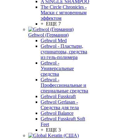
A SINGLE SHAMPOO
The Circle Chronicles -
Маски с мгновенным
эффектом
+ ЕЩЕ 7
Gehwol (Германия)
Gehwol Med
Gehwol - Пластыри,
супинаторы, средства
из гель-полимера
Gehwol -
Универсальные
средства
Gehwol -
Профессиональные и
специальные средства
Gehwol Fusskraft
Gehwol Gerlasan -
Средства для тела
Gehwol Balance
Gehwol Fusskraft Soft
Feet
+ ЕЩЕ 3