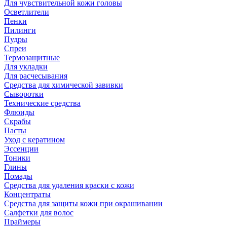
Для чувствительной кожи головы
Осветлители
Пенки
Пилинги
Пудры
Спреи
Термозащитные
Для укладки
Для расчесывания
Средства для химической завивки
Сыворотки
Технические средства
Флюиды
Скрабы
Пасты
Уход с кератином
Эссенции
Тоники
Глины
Помады
Средства для удаления краски с кожи
Концентраты
Средства для защиты кожи при окрашивании
Салфетки для волос
Праймеры