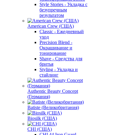
Style Stories - Укладка с
безупречным
результатом
American Crew (США)
Classic - Ежедневный
уход
Precision Blend -
Окрашивание и
тонирование
Shave - Средства для
бритья
Styling - Укладка и
стайлинг
Authentic Beauty Concept
(Германия)
Batiste (Великобритания)
Biosilk (США)
CHI (США)
CHI 44 Iron Guard -