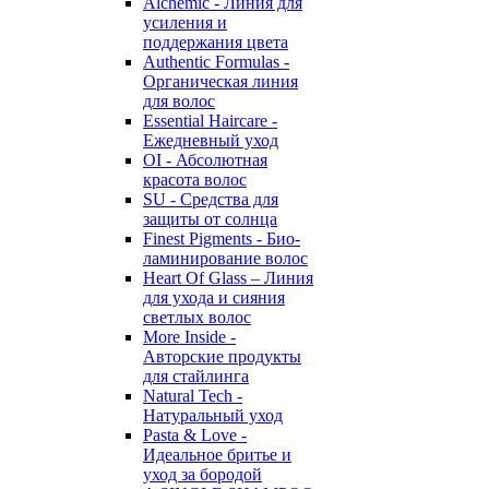
Alchemic - Линия для
усиления и
поддержания цвета
Authentic Formulas -
Органическая линия
для волос
Essential Haircare -
Eжедневный уход
OI - Абсолютная
красота волос
SU - Средства для
защиты от солнца
Finest Pigments - Био-
ламинирование волос
Heart Of Glass – Линия
для ухода и сияния
светлых волос
More Inside -
Авторские продукты
для стайлинга
Natural Tech -
Натуральный уход
Pasta & Love -
Идеальное бритье и
уход за бородой