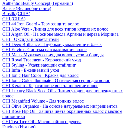
Authentic Beauty Concept (Германия)
Batiste (Великобритания)
Biosilk (США)
CHI (США)
CHI 44 Iron Guard - Термозащита волос
CHI Aloe Vera - Линия для всех типов кудрявых волос
CHI Argan Oil - На основе масла Арганы и дерева Моринга
CHI - Оксиды и осветлители
CHI Deep Brilliance - Глубокое увлажнение и блеск
CHI Enviro - Система разглаживания волос
CHI Man - Мужская серия для волос, усов и бороды
CHI Royal Treatment - Королевский уход
CHI Styling - Ухаживающий стайлинг
CHI Infra - Ежедневный уход
CHI Ionic Hair Color - Краска для волос
CHI Ionic Color Illuminate - Оттеночная серия для волос
CHI Keratin - Кератиновое восстановление волос
CHI Luxury Black Seed Oil - Линия уходов для поврежденных
волос
CHI Magnified Volume - Для тонких волос
CHI Olive Organics - На основе натуральных ингредиентов
CHI Rose Hip Oil - Защита цвета окрашенных волос с маслом
шиповника
CHI Tea Tree Oil - Масло чайного дерева
Davines (Италия)