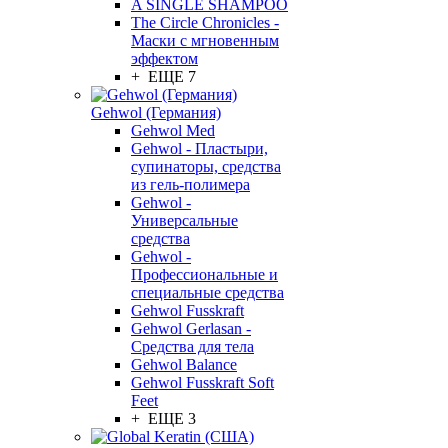
A SINGLE SHAMPOO
The Circle Chronicles -
Маски с мгновенным
эффектом
+ ЕЩЕ 7
Gehwol (Германия)
Gehwol Med
Gehwol - Пластыри,
супинаторы, средства
из гель-полимера
Gehwol -
Универсальные
средства
Gehwol -
Профессиональные и
специальные средства
Gehwol Fusskraft
Gehwol Gerlasan -
Средства для тела
Gehwol Balance
Gehwol Fusskraft Soft
Feet
+ ЕЩЕ 3