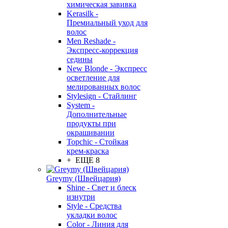
химическая завивка
Kerasilk -
Премиальный уход для
волос
Men Reshade -
Экспресс-коррекция
седины
New Blonde - Экспресс
осветление для
мелированных волос
Stylesign - Стайлинг
System -
Дополнительные
продукты при
окрашивании
Topchic - Стойкая
крем-краска
+ ЕЩЕ 8
Greymy (Швейцария)
Shine - Свет и блеск
изнутри
Style - Средства
укладки волос
Color - Линия для