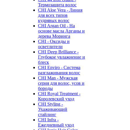
Термозащита волос
CHI Aloe Vera - Линия
для всех типов
кудрявых волос
CHI Argan Oil - На
основе масла Арганы и
дерева Моринга
CHI - Оксиды и
осветлители
CHI Deep Brilliance -
Глубокое увлажнение и
блеск
CHI Enviro - Система
разглаживания волос
CHI Man - Мужская
серия для волос, усов и
бороды
CHI Royal Treatment -
Королевский уход
CHI Styling -
Ухаживающий
стайлинг
CHI Infra -
Ежедневный уход