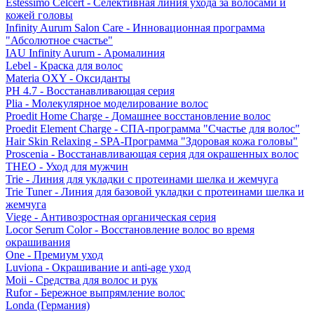
Estessimo Celcert - Селективная линия ухода за волосами и
кожей головы
Infinity Aurum Salon Care - Инновационная программа
"Абсолютное счастье"
IAU Infinity Aurum - Аромалиния
Lebel - Краска для волос
Materia OXY - Оксиданты
PH 4.7 - Восстанавливающая серия
Plia - Молекулярное моделирование волос
Proedit Home Charge - Домашнее восстановление волос
Proedit Element Charge - СПА-программа "Счастье для волос"
Hair Skin Relaxing - SPA-Программа "Здоровая кожа головы"
Proscenia - Восстанавливающая серия для окрашенных волос
THEO - Уход для мужчин
Trie - Линия для укладки с протеинами шелка и жемчуга
Trie Tuner - Линия для базовой укладки с протеинами шелка и
жемчуга
Viege - Антивозростная органическая серия
Locor Serum Color - Восстановление волос во время
окрашивания
One - Премиум уход
Luviona - Окрашивание и anti-age уход
Moii - Средства для волос и рук
Rufor - Бережное выпрямление волос
Londa (Германия)