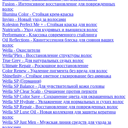
Fusion - Интенсивное восстановление для поврежденных
волос
Illumina Color - Стойкая крем-краска
Invigo - Новый уход за волосами
Koleston Perfect Me + - Стойкая краска для волос
Nutricurls - Уход для кудрявых и вьющихся волос
Performance - Классика современного стайлинга
Oil Reflections - Квинтэссенция блеска для сияния ваших
волос
Wella - Окислители
Wella°Plex - Восстановление структуры волос
True Grey - Для натуральных седых волос
Ultimate Repair - Роскошное восстановление
Color Renew - Удаление пигмента без вреда для волос
Shinefinity - Стойкое цветное глазирование без аммиака
Wella SP (Германия)
Wella SP Balance - Для чувствительной кожи головы
Wella SP Clear Scalp - Очищение против перхоти
Wella SP Color Save - Сохранение цвета для окрашенных волос
Wella SP Hydrate - Увлажнение для нормальных и сухих волос
Wella SP Repair - Восстановление для поврежденных волос
Wella SP Luxe Oil - Новая коллекция для защиты кератина
волос
Wella SP Just Men - Мужская линия средств для ухода за
волосами