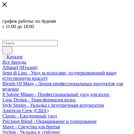
график работы:
по будням
с 11:00 до 18:00
Каталог
Все бренды
Alfaparf (Италия)
Semi di Lino - Уход за волосами, подчеркивающий вашу
естественную красоту
Blends Of Many - Линия профессиональных продуктов для
мужчин
Il Salone Milano - Профессиональный уход для волос
Lisse Design - Трансформация волос
Style Stories - Укладка с безупречным результатом
American Crew (США)
Classic - Ежедневный уход
Precision Blend - Окрашивание и тонирование
Shave - Средства для бритья
Styling - Укладка и стайлинг