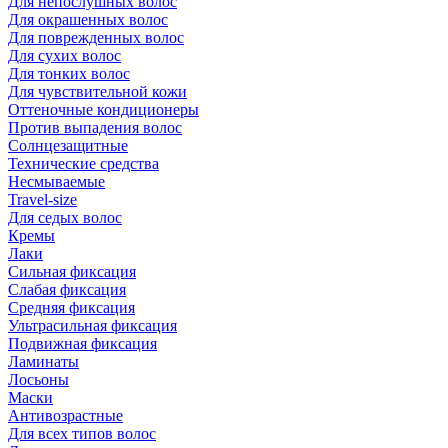
Для непослушных волос
Для окрашенных волос
Для поврежденных волос
Для сухих волос
Для тонких волос
Для чувствительной кожи
Оттеночные кондиционеры
Против выпадения волос
Солнцезащитные
Технические средства
Несмываемые
Travel-size
Для седых волос
Кремы
Лаки
Сильная фиксация
Слабая фиксация
Средняя фиксация
Ультрасильная фиксация
Подвижная фиксация
Ламинаты
Лосьоны
Маски
Антивозрастные
Для всех типов волос