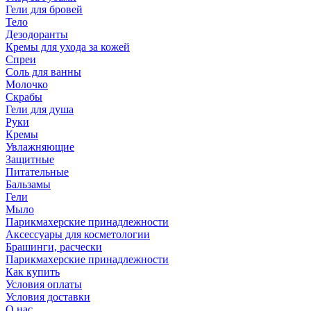
Гели для бровей
Тело
Дезодоранты
Кремы для ухода за кожей
Спреи
Соль для ванны
Молочко
Скрабы
Гели для душа
Руки
Кремы
Увлажняющие
Защитные
Питательные
Бальзамы
Гели
Мыло
Парикмахерские принадлежности
Аксессуары для косметологии
Брашинги, расчески
Парикмахерские принадлежности
Как купить
Условия оплаты
Условия доставки
О нас