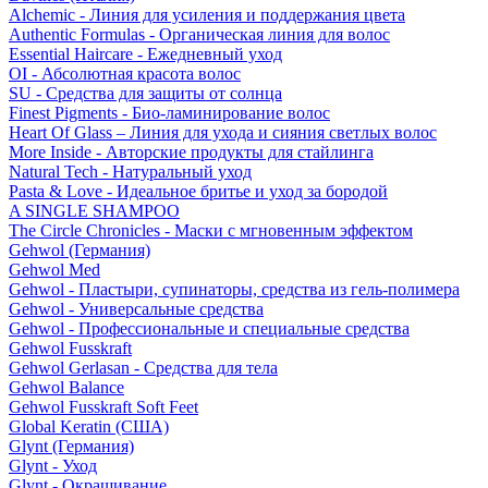
Alchemic - Линия для усиления и поддержания цвета
Authentic Formulas - Органическая линия для волос
Essential Haircare - Eжедневный уход
OI - Абсолютная красота волос
SU - Средства для защиты от солнца
Finest Pigments - Био-ламинирование волос
Heart Of Glass – Линия для ухода и сияния светлых волос
More Inside - Авторские продукты для стайлинга
Natural Tech - Натуральный уход
Pasta & Love - Идеальное бритье и уход за бородой
A SINGLE SHAMPOO
The Circle Chronicles - Маски с мгновенным эффектом
Gehwol (Германия)
Gehwol Med
Gehwol - Пластыри, супинаторы, средства из гель-полимера
Gehwol - Универсальные средства
Gehwol - Профессиональные и специальные средства
Gehwol Fusskraft
Gehwol Gerlasan - Средства для тела
Gehwol Balance
Gehwol Fusskraft Soft Feet
Global Keratin (США)
Glynt (Германия)
Glynt - Уход
Glynt - Окрашивание