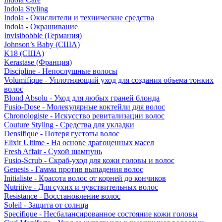
Indola Styling
Indola - Окислители и технические средства
Indola - Окрашивание
Invisibobble (Германия)
Johnson’s Baby (США)
K18 (США)
Kerastase (Франция)
Discipline - Непослушные волосы
Volumifique - Уплотняющий уход для создания объема тонких
волос
Blond Absolu - Уход для любых граней блонда
Fusio-Dose - Молекулярные коктейли для волос
Chronologiste - Искусство ревитализации волос
Couture Styling - Средства для укладки
Densifique - Потеря густоты волос
Elixir Ultime - На основе драгоценных масел
Fresh Affair - Сухой шампунь
Fusio-Scrub - Скраб-уход для кожи головы и волос
Genesis - Гамма против выпадения волос
Initialiste - Красота волос от корней до кончиков
Nutritive - Для сухих и чувствительных волос
Resistance - Восстановление волос
Soleil - Защита от солнца
Specifique - Несбалансированное состояние кожи головы