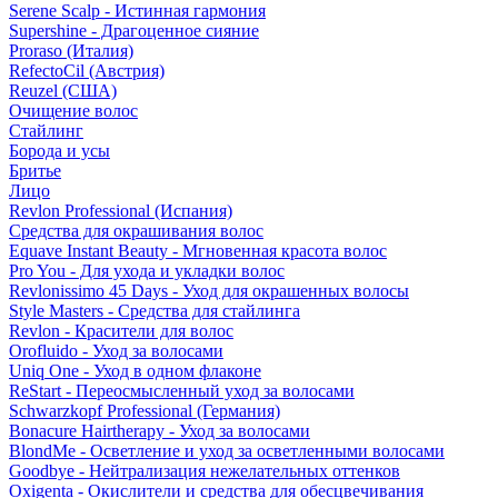
Serene Scalp - Истинная гармония
Supershine - Драгоценное сияние
Proraso (Италия)
RefectoCil (Австрия)
Reuzel (США)
Очищение волос
Стайлинг
Борода и усы
Бритье
Лицо
Revlon Professional (Испания)
Средства для окрашивания волос
Equave Instant Beauty - Мгновенная красота волос
Pro You - Для ухода и укладки волос
Revlonissimo 45 Days - Уход для окрашенных волосы
Style Masters - Средства для стайлинга
Revlon - Красители для волос
Orofluido - Уход за волосами
Uniq One - Уход в одном флаконе
ReStart - Переосмысленный уход за волосами
Schwarzkopf Professional (Германия)
Bonacure Hairtherapy - Уход за волосами
BlondMe - Осветление и уход за осветленными волосами
Goodbye - Нейтрализация нежелательных оттенков
Oxigenta - Окислители и средства для обесцвечивания