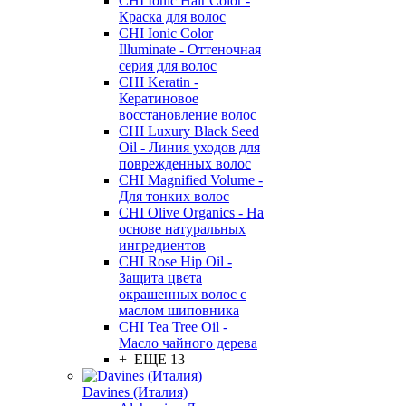
CHI Ionic Hair Color -
Краска для волос
CHI Ionic Color
Illuminate - Оттеночная
серия для волос
CHI Keratin -
Кератиновое
восстановление волос
CHI Luxury Black Seed
Oil - Линия уходов для
поврежденных волос
CHI Magnified Volume -
Для тонких волос
CHI Olive Organics - На
основе натуральных
ингредиентов
CHI Rose Hip Oil -
Защита цвета
окрашенных волос с
маслом шиповника
CHI Tea Tree Oil -
Масло чайного дерева
+ ЕЩЕ 13
Davines (Италия)