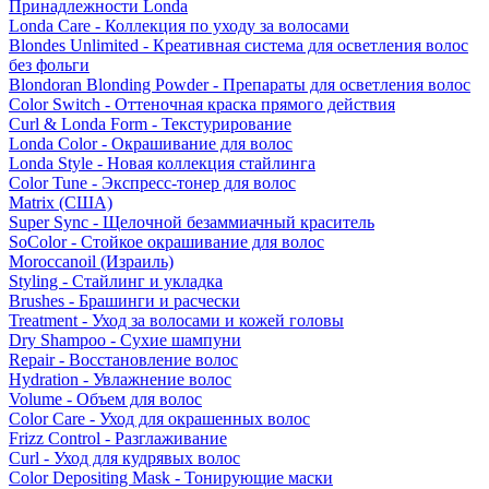
Принадлежности Londa
Londa Care - Коллекция по уходу за волосами
Blondes Unlimited - Креативная система для осветления волос
без фольги
Blondoran Blonding Powder - Препараты для осветления волос
Color Switch - Оттеночная краска прямого действия
Curl & Londa Form - Текстурирование
Londa Color - Окрашивание для волос
Londa Style - Новая коллекция стайлинга
Color Tune - Экспресс-тонер для волос
Matrix (США)
Super Sync - Щелочной безаммиачный краситель
SoColor - Стойкое окрашивание для волос
Moroccanoil (Израиль)
Styling - Стайлинг и укладка
Brushes - Брашинги и расчески
Treatment - Уход за волосами и кожей головы
Dry Shampoo - Сухие шампуни
Repair - Восстановление волос
Hydration - Увлажнение волос
Volume - Объем для волос
Color Care - Уход для окрашенных волос
Frizz Control - Разглаживание
Curl - Уход для кудрявых волос
Color Depositing Mask - Тонирующие маски