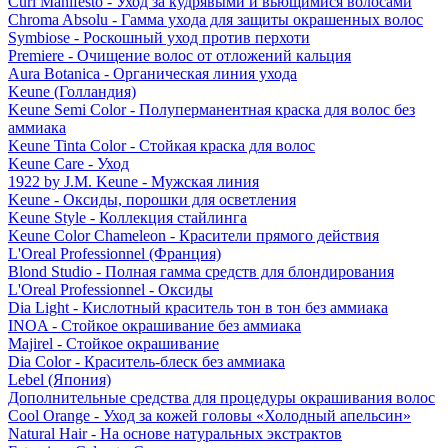
Curl Manifesto - Уход за кудрявыми и вьющимися волосами
Chroma Absolu - Гамма ухода для защиты окрашенных волос
Symbiose - Роскошный уход против перхоти
Premiere - Очищение волос от отложений кальция
Aura Botanica - Органическая линия ухода
Keune (Голландия)
Keune Semi Color - Полуперманентная краска для волос без
аммиака
Keune Tinta Color - Стойкая краска для волос
Keune Care - Уход
1922 by J.M. Keune - Мужская линия
Keune - Оксиды, порошки для осветления
Keune Style - Коллекция стайлинга
Keune Color Chameleon - Красители прямого действия
L'Oreal Professionnel (Франция)
Blond Studio - Полная гамма средств для блондирования
L'Oreal Professionnel - Оксиды
Dia Light - Кислотный краситель тон в тон без аммиака
INOA - Стойкое окрашивание без аммиака
Majirel - Стойкое окрашивание
Dia Color - Краситель-блеск без аммиака
Lebel (Япония)
Дополнительные средства для процедуры окрашивания волос
Cool Orange - Уход за кожей головы «Холодный апельсин»
Natural Hair - На основе натуральных экстрактов