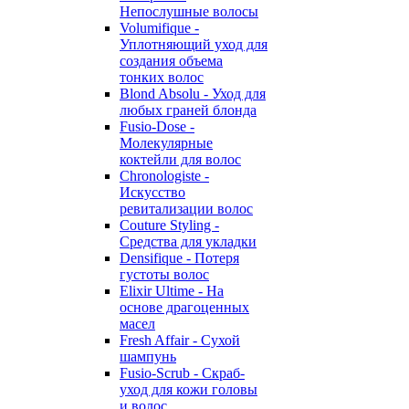
Непослушные волосы
Volumifique -
Уплотняющий уход для
создания объема
тонких волос
Blond Absolu - Уход для
любых граней блонда
Fusio-Dose -
Молекулярные
коктейли для волос
Chronologiste -
Искусство
ревитализации волос
Couture Styling -
Средства для укладки
Densifique - Потеря
густоты волос
Elixir Ultime - На
основе драгоценных
масел
Fresh Affair - Сухой
шампунь
Fusio-Scrub - Скраб-
уход для кожи головы
и волос