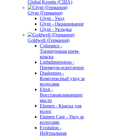
Global Keratin (США)
Glynt (Германия)
Glynt - Уход
Glynt - Окрашивание
Glynt - Укладка
Goldwell (Германия)
Colorance -
Тонирующая крем-
краска
Lightdimensions -
Премиум-осветление
Dualsenses -
Комплексный уход за
волосами
Elixir -
Восстанавливающее
масло
Elumen - Краска для
волос
Elumen Care - Уход за
волосами
Evolution -
Нейтральная