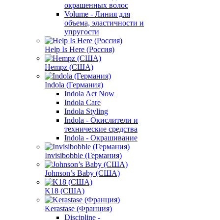
окрашенных волос
Volume - Линия для
объема, эластичности и
упругости
Help Is Here (Россия)
Hempz (США)
Indola (Германия)
Indola Act Now
Indola Care
Indola Styling
Indola - Окислители и
технические средства
Indola - Окрашивание
Invisibobble (Германия)
Johnson’s Baby (США)
K18 (США)
Kerastase (Франция)
Discipline -