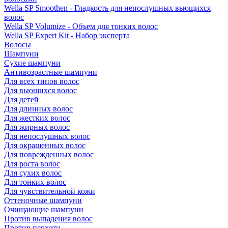
Wella SP Smoothen - Гладкость для непослушных вьющихся
волос
Wella SP Volumize - Объем для тонких волос
Wella SP Expert Kit - Набор эксперта
Волосы
Шампуни
Сухие шампуни
Антивозрастные шампуни
Для всех типов волос
Для вьющихся волос
Для детей
Для длинных волос
Для жестких волос
Для жирных волос
Для непослушных волос
Для окрашенных волос
Для поврежденных волос
Для роста волос
Для сухих волос
Для тонких волос
Для чувствительной кожи
Оттеночные шампуни
Очищающие шампуни
Против выпадения волос
Против перхоти