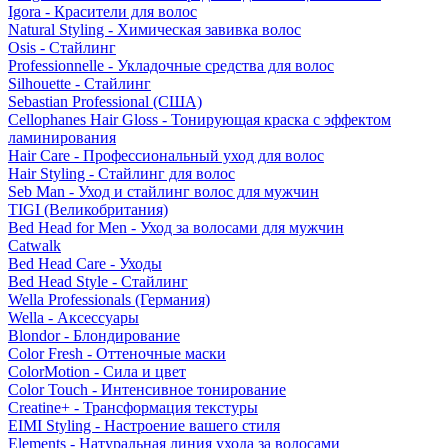
Igora - Красители для волос
Natural Styling - Химическая завивка волос
Osis - Стайлинг
Professionnelle - Укладочные средства для волос
Silhouette - Стайлинг
Sebastian Professional (США)
Cellophanes Hair Gloss - Тонирующая краска с эффектом
ламинирования
Hair Care - Профессиональный уход для волос
Hair Styling - Стайлинг для волос
Seb Man - Уход и стайлинг волос для мужчин
TIGI (Великобритания)
Bed Head for Men - Уход за волосами для мужчин
Catwalk
Bed Head Care - Уходы
Bed Head Style - Стайлинг
Wella Professionals (Германия)
Wella - Аксессуары
Blondor - Блондирование
Color Fresh - Оттеночные маски
ColorMotion - Сила и цвет
Color Touch - Интенсивное тонирование
Creatine+ - Трансформация текстуры
EIMI Styling - Настроение вашего стиля
Elements - Натуральная линия ухода за волосами