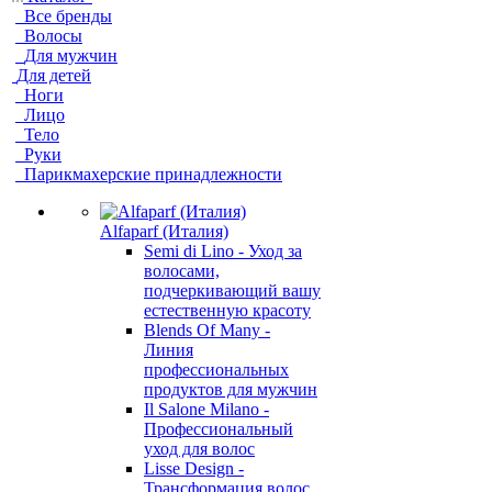
Все бренды
Волосы
Для мужчин
Для детей
Ноги
Лицо
Тело
Руки
Парикмахерские принадлежности
Alfaparf (Италия)
Semi di Lino - Уход за
волосами,
подчеркивающий вашу
естественную красоту
Blends Of Many -
Линия
профессиональных
продуктов для мужчин
Il Salone Milano -
Профессиональный
уход для волос
Lisse Design -
Трансформация волос