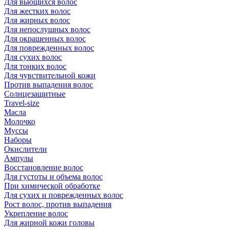
Для вьющихся волос
Для жестких волос
Для жирных волос
Для непослушных волос
Для окрашенных волос
Для поврежденных волос
Для сухих волос
Для тонких волос
Для чувствительной кожи
Против выпадения волос
Солнцезащитные
Travel-size
Масла
Молочко
Муссы
Наборы
Окислители
Ампулы
Восстановление волос
Для густоты и объема волос
При химической обработке
Для сухих и поврежденных волос
Рост волос, против выпадения
Укрепление волос
Для жирной кожи головы