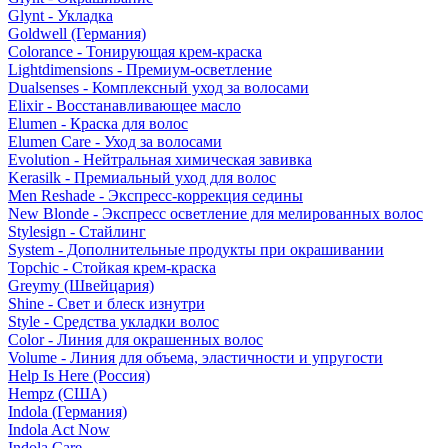
Glynt - Укладка
Goldwell (Германия)
Colorance - Тонирующая крем-краска
Lightdimensions - Премиум-осветление
Dualsenses - Комплексный уход за волосами
Elixir - Восстанавливающее масло
Elumen - Краска для волос
Elumen Care - Уход за волосами
Evolution - Нейтральная химическая завивка
Kerasilk - Премиальный уход для волос
Men Reshade - Экспресс-коррекция седины
New Blonde - Экспресс осветление для мелированных волос
Stylesign - Стайлинг
System - Дополнительные продукты при окрашивании
Topchic - Стойкая крем-краска
Greymy (Швейцария)
Shine - Свет и блеск изнутри
Style - Средства укладки волос
Color - Линия для окрашенных волос
Volume - Линия для объема, эластичности и упругости
Help Is Here (Россия)
Hempz (США)
Indola (Германия)
Indola Act Now
Indola Care