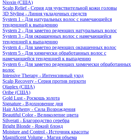
Nioxin (США)
Scalp Relief - Серия для чувствительной кожи головы
3D Styling - Линия укладочных средств
System 1 - Для натуральных волос с намечающейся
тенденцией к выпадению
System 2 - Для заметно редеющих натуральных волос
System 3 - Для окрашенных волос с намечающейся
тенденцией к выпадению
System 4 - Для заметно редеющих окрашенных волос
System 5 - Для химически обработанных волос с
намечающейся тенденцией к выпадению
System 6 - Для заметно редеющих химически обработанных
волос
Intensive Therapy - Интенсивный уход
Scalp Recovery - Серия против перхоти
Olaplex (США)
Oribe (США)
Gold Lust - Роскошь золота
Signature - Вдохновение дня
Hair Alchemy - Сила Возрождения
Beautiful Color - Великолепие цвета
Silverati - Благородство серебра
Bright Blonde - Яркий блонд
Moisture and Control - Источник красоты
Magnificent Volume - Магия объема