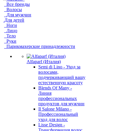
Все бренды
Волосы
Для мужчин
Для детей
Ноги
Лицо
Тело
Руки
Парикмахерские принадлежности
Alfaparf (Италия)
Semi di Lino - Уход за
волосами,
подчеркивающий вашу
естественную красоту
Blends Of Many -
Линия
профессиональных
продуктов для мужчин
Il Salone Milano -
Профессиональный
уход для волос
Lisse Design -
Трансформация волос