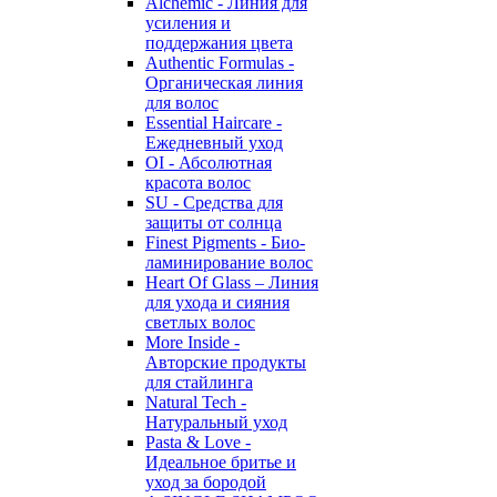
Alchemic - Линия для
усиления и
поддержания цвета
Authentic Formulas -
Органическая линия
для волос
Essential Haircare -
Eжедневный уход
OI - Абсолютная
красота волос
SU - Средства для
защиты от солнца
Finest Pigments - Био-
ламинирование волос
Heart Of Glass – Линия
для ухода и сияния
светлых волос
More Inside -
Авторские продукты
для стайлинга
Natural Tech -
Натуральный уход
Pasta & Love -
Идеальное бритье и
уход за бородой