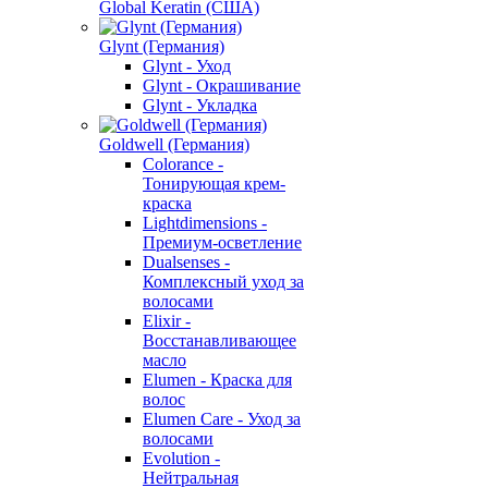
Global Keratin (США)
Glynt (Германия)
Glynt - Уход
Glynt - Окрашивание
Glynt - Укладка
Goldwell (Германия)
Colorance -
Тонирующая крем-
краска
Lightdimensions -
Премиум-осветление
Dualsenses -
Комплексный уход за
волосами
Elixir -
Восстанавливающее
масло
Elumen - Краска для
волос
Elumen Care - Уход за
волосами
Evolution -
Нейтральная