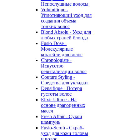
Непослушные волосы
Volumifique -
Уплотняющий уход для
создания объема
тонких волос
Blond Absolu - Уход для
любых граней блонда
Fusio-Dose -
Молекулярные
коктейли для волос
Chronologiste -
Искусство
ревитализации волос
Couture Styling -
Средства для укладки
Densifique - Потеря
густоты волос
Elixir Ultime - На
основе драгоценных
масел
Fresh Affair - Сухой
шампунь
Fusio-Scrub - Скраб-
уход для кожи головы
и волос