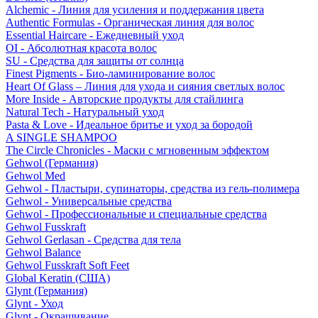
Alchemic - Линия для усиления и поддержания цвета
Authentic Formulas - Органическая линия для волос
Essential Haircare - Eжедневный уход
OI - Абсолютная красота волос
SU - Средства для защиты от солнца
Finest Pigments - Био-ламинирование волос
Heart Of Glass – Линия для ухода и сияния светлых волос
More Inside - Авторские продукты для стайлинга
Natural Tech - Натуральный уход
Pasta & Love - Идеальное бритье и уход за бородой
A SINGLE SHAMPOO
The Circle Chronicles - Маски с мгновенным эффектом
Gehwol (Германия)
Gehwol Med
Gehwol - Пластыри, супинаторы, средства из гель-полимера
Gehwol - Универсальные средства
Gehwol - Профессиональные и специальные средства
Gehwol Fusskraft
Gehwol Gerlasan - Средства для тела
Gehwol Balance
Gehwol Fusskraft Soft Feet
Global Keratin (США)
Glynt (Германия)
Glynt - Уход
Glynt - Окрашивание