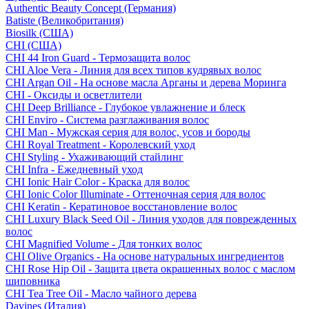
Authentic Beauty Concept (Германия)
Batiste (Великобритания)
Biosilk (США)
CHI (США)
CHI 44 Iron Guard - Термозащита волос
CHI Aloe Vera - Линия для всех типов кудрявых волос
CHI Argan Oil - На основе масла Арганы и дерева Моринга
CHI - Оксиды и осветлители
CHI Deep Brilliance - Глубокое увлажнение и блеск
CHI Enviro - Система разглаживания волос
CHI Man - Мужская серия для волос, усов и бороды
CHI Royal Treatment - Королевский уход
CHI Styling - Ухаживающий стайлинг
CHI Infra - Ежедневный уход
CHI Ionic Hair Color - Краска для волос
CHI Ionic Color Illuminate - Оттеночная серия для волос
CHI Keratin - Кератиновое восстановление волос
CHI Luxury Black Seed Oil - Линия уходов для поврежденных
волос
CHI Magnified Volume - Для тонких волос
CHI Olive Organics - На основе натуральных ингредиентов
CHI Rose Hip Oil - Защита цвета окрашенных волос с маслом
шиповника
CHI Tea Tree Oil - Масло чайного дерева
Davines (Италия)