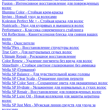
Fusion - Интенсивное восстановление для поврежденных
волос
Illumina Color - Стойкая крем-краска
Invigo - Новый уход за волосами
Koleston Perfect Me + - Стойкая краска для волос
Nutricurls - Уход для кудрявых и вьющихся волос
Performance - Классика современного стайлинга
Oil Reflections - Квинтэссенция блеска для сияния ваших
волос
Wella - Окислители
Wella°Plex - Восстановление структуры волос
True Grey - Для натуральных седых волос
Ultimate Repair - Роскошное восстановление
Color Renew - Удаление пигмента без вреда для волос
Shinefinity - Стойкое цветное глазирование без аммиака
Wella SP (Германия)
Wella SP Balance - Для чувствительной кожи головы
Wella SP Clear Scalp - Очищение против перхоти
Wella SP Color Save - Сохранение цвета для окрашенных волос
Wella SP Hydrate - Увлажнение для нормальных и сухих волос
Wella SP Repair - Восстановление для поврежденных волос
Wella SP Luxe Oil - Новая коллекция для защиты кератина
волос
Wella SP Just Men - Мужская линия средств для ухода за
волосами