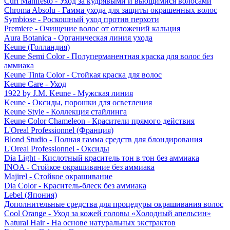
Curl Manifesto - Уход за кудрявыми и вьющимися волосами
Chroma Absolu - Гамма ухода для защиты окрашенных волос
Symbiose - Роскошный уход против перхоти
Premiere - Очищение волос от отложений кальция
Aura Botanica - Органическая линия ухода
Keune (Голландия)
Keune Semi Color - Полуперманентная краска для волос без
аммиака
Keune Tinta Color - Стойкая краска для волос
Keune Care - Уход
1922 by J.M. Keune - Мужская линия
Keune - Оксиды, порошки для осветления
Keune Style - Коллекция стайлинга
Keune Color Chameleon - Красители прямого действия
L'Oreal Professionnel (Франция)
Blond Studio - Полная гамма средств для блондирования
L'Oreal Professionnel - Оксиды
Dia Light - Кислотный краситель тон в тон без аммиака
INOA - Стойкое окрашивание без аммиака
Majirel - Стойкое окрашивание
Dia Color - Краситель-блеск без аммиака
Lebel (Япония)
Дополнительные средства для процедуры окрашивания волос
Cool Orange - Уход за кожей головы «Холодный апельсин»
Natural Hair - На основе натуральных экстрактов