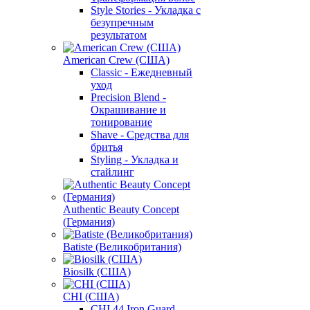
Style Stories - Укладка с
безупречным
результатом
American Crew (США)
Classic - Ежедневный
уход
Precision Blend -
Окрашивание и
тонирование
Shave - Средства для
бритья
Styling - Укладка и
стайлинг
Authentic Beauty Concept
(Германия)
Batiste (Великобритания)
Biosilk (США)
CHI (США)
CHI 44 Iron Guard -