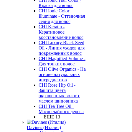
CHI Ionic Hair Color -
Краска для волос
CHI Ionic Color
Illuminate - Оттеночная
серия для волос
CHI Keratin -
Кератиновое
восстановление волос
CHI Luxury Black Seed
Oil - Линия уходов для
поврежденных волос
CHI Magnified Volume -
Для тонких волос
CHI Olive Organics - На
основе натуральных
ингредиентов
CHI Rose Hip Oil -
Защита цвета
окрашенных волос с
маслом шиповника
CHI Tea Tree Oil -
Масло чайного дерева
+ ЕЩЕ 13
Davines (Италия)