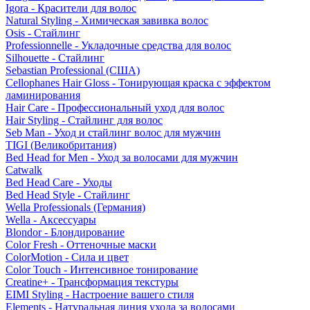
Igora - Красители для волос
Natural Styling - Химическая завивка волос
Osis - Стайлинг
Professionnelle - Укладочные средства для волос
Silhouette - Стайлинг
Sebastian Professional (США)
Cellophanes Hair Gloss - Тонирующая краска с эффектом
ламинирования
Hair Care - Профессиональный уход для волос
Hair Styling - Стайлинг для волос
Seb Man - Уход и стайлинг волос для мужчин
TIGI (Великобритания)
Bed Head for Men - Уход за волосами для мужчин
Catwalk
Bed Head Care - Уходы
Bed Head Style - Стайлинг
Wella Professionals (Германия)
Wella - Аксессуары
Blondor - Блондирование
Color Fresh - Оттеночные маски
ColorMotion - Сила и цвет
Color Touch - Интенсивное тонирование
Creatine+ - Трансформация текстуры
EIMI Styling - Настроение вашего стиля
Elements - Натуральная линия ухода за волосами