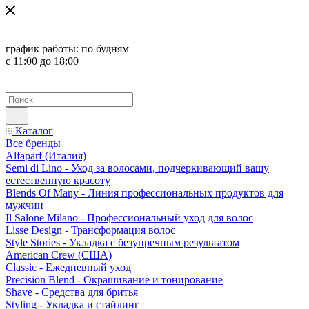
график работы:
по будням
с 11:00 до 18:00
Каталог
Все бренды
Alfaparf (Италия)
Semi di Lino - Уход за волосами, подчеркивающий вашу
естественную красоту
Blends Of Many - Линия профессиональных продуктов для
мужчин
Il Salone Milano - Профессиональный уход для волос
Lisse Design - Трансформация волос
Style Stories - Укладка с безупречным результатом
American Crew (США)
Classic - Ежедневный уход
Precision Blend - Окрашивание и тонирование
Shave - Средства для бритья
Styling - Укладка и стайлинг