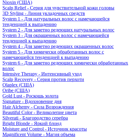
Nioxin (США)
Scalp Relief - Серия для чувствительной кожи головы
3D Styling - Линия укладочных средств
System 1 - Для натуральных волос с намечающейся
тенденцией к выпадению
System 2 - Для заметно редеющих натуральных волос
System 3 - Для окрашенных волос с намечающейся
тенденцией к выпадению
System 4 - Для заметно редеющих окрашенных волос
System 5 - Для химически обработанных волос с
намечающейся тенденцией к выпадению
System 6 - Для заметно редеющих химически обработанных
волос
Intensive Therapy - Интенсивный уход
Scalp Recovery - Серия против перхоти
Olaplex (США)
Oribe (США)
Gold Lust - Роскошь золота
Signature - Вдохновение дня
Hair Alchemy - Сила Возрождения
Beautiful Color - Великолепие цвета
Silverati - Благородство серебра
Bright Blonde - Яркий блонд
Moisture and Control - Источник красоты
Magnificent Volume - Магия объема