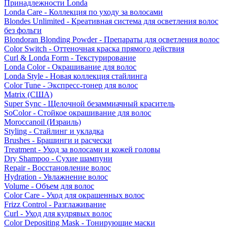
Принадлежности Londa
Londa Care - Коллекция по уходу за волосами
Blondes Unlimited - Креативная система для осветления волос
без фольги
Blondoran Blonding Powder - Препараты для осветления волос
Color Switch - Оттеночная краска прямого действия
Curl & Londa Form - Текстурирование
Londa Color - Окрашивание для волос
Londa Style - Новая коллекция стайлинга
Color Tune - Экспресс-тонер для волос
Matrix (США)
Super Sync - Щелочной безаммиачный краситель
SoColor - Стойкое окрашивание для волос
Moroccanoil (Израиль)
Styling - Стайлинг и укладка
Brushes - Брашинги и расчески
Treatment - Уход за волосами и кожей головы
Dry Shampoo - Сухие шампуни
Repair - Восстановление волос
Hydration - Увлажнение волос
Volume - Объем для волос
Color Care - Уход для окрашенных волос
Frizz Control - Разглаживание
Curl - Уход для кудрявых волос
Color Depositing Mask - Тонирующие маски