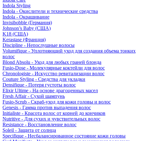
Indola Styling
Indola - Окислители и технические средства
Indola - Окрашивание
Invisibobble (Германия)
Johnson’s Baby (США)
K18 (США)
Kerastase (Франция)
Discipline - Непослушные волосы
Volumifique - Уплотняющий уход для создания объема тонких
волос
Blond Absolu - Уход для любых граней блонда
Fusio-Dose - Молекулярные коктейли для волос
Chronologiste - Искусство ревитализации волос
Couture Styling - Средства для укладки
Densifique - Потеря густоты волос
Elixir Ultime - На основе драгоценных масел
Fresh Affair - Сухой шампунь
Fusio-Scrub - Скраб-уход для кожи головы и волос
Genesis - Гамма против выпадения волос
Initialiste - Красота волос от корней до кончиков
Nutritive - Для сухих и чувствительных волос
Resistance - Восстановление волос
Soleil - Защита от солнца
Specifique - Несбалансированное состояние кожи головы