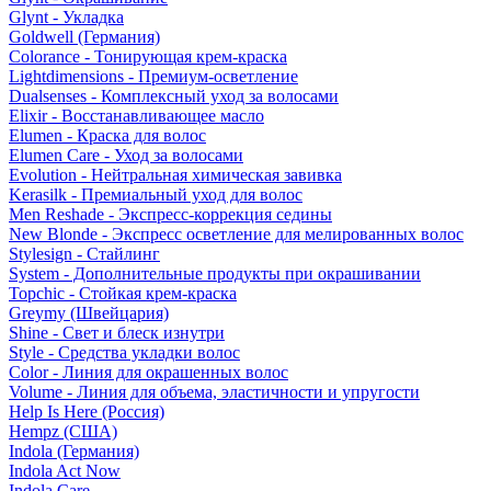
Glynt - Укладка
Goldwell (Германия)
Colorance - Тонирующая крем-краска
Lightdimensions - Премиум-осветление
Dualsenses - Комплексный уход за волосами
Elixir - Восстанавливающее масло
Elumen - Краска для волос
Elumen Care - Уход за волосами
Evolution - Нейтральная химическая завивка
Kerasilk - Премиальный уход для волос
Men Reshade - Экспресс-коррекция седины
New Blonde - Экспресс осветление для мелированных волос
Stylesign - Стайлинг
System - Дополнительные продукты при окрашивании
Topchic - Стойкая крем-краска
Greymy (Швейцария)
Shine - Свет и блеск изнутри
Style - Средства укладки волос
Color - Линия для окрашенных волос
Volume - Линия для объема, эластичности и упругости
Help Is Here (Россия)
Hempz (США)
Indola (Германия)
Indola Act Now
Indola Care