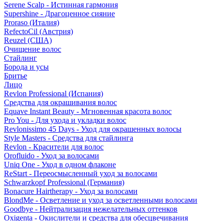
Serene Scalp - Истинная гармония
Supershine - Драгоценное сияние
Proraso (Италия)
RefectoCil (Австрия)
Reuzel (США)
Очищение волос
Стайлинг
Борода и усы
Бритье
Лицо
Revlon Professional (Испания)
Средства для окрашивания волос
Equave Instant Beauty - Мгновенная красота волос
Pro You - Для ухода и укладки волос
Revlonissimo 45 Days - Уход для окрашенных волосы
Style Masters - Средства для стайлинга
Revlon - Красители для волос
Orofluido - Уход за волосами
Uniq One - Уход в одном флаконе
ReStart - Переосмысленный уход за волосами
Schwarzkopf Professional (Германия)
Bonacure Hairtherapy - Уход за волосами
BlondMe - Осветление и уход за осветленными волосами
Goodbye - Нейтрализация нежелательных оттенков
Oxigenta - Окислители и средства для обесцвечивания