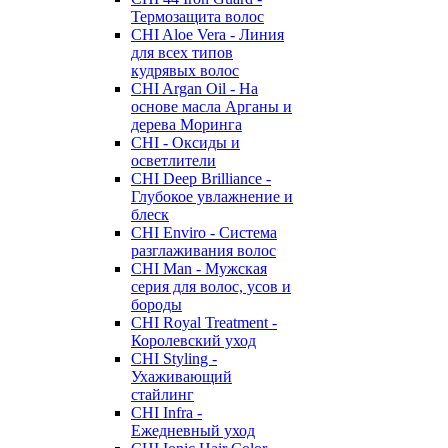
Термозащита волос
CHI Aloe Vera - Линия
для всех типов
кудрявых волос
CHI Argan Oil - На
основе масла Арганы и
дерева Моринга
CHI - Оксиды и
осветлители
CHI Deep Brilliance -
Глубокое увлажнение и
блеск
CHI Enviro - Система
разглаживания волос
CHI Man - Мужская
серия для волос, усов и
бороды
CHI Royal Treatment -
Королевский уход
CHI Styling -
Ухаживающий
стайлинг
CHI Infra -
Ежедневный уход