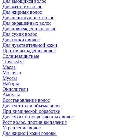
Для вьющихся волос
Для жестких волос
Для жирных волос
Для непослушных волос
Для окрашенных волос
Для поврежденных волос
Для сухих волос
Для тонких волос
Для чувствительной кожи
Против выпадения волос
Солнцезащитные
Travel-size
Масла
Молочко
Муссы
Наборы
Окислители
Ампулы
Восстановление волос
Для густоты и объема волос
При химической обработке
Для сухих и поврежденных волос
Рост волос, против выпадения
Укрепление волос
Для жирной кожи головы