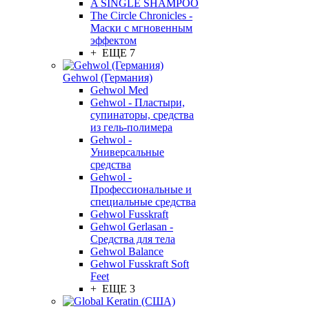
A SINGLE SHAMPOO
The Circle Chronicles -
Маски с мгновенным
эффектом
+ ЕЩЕ 7
Gehwol (Германия)
Gehwol Med
Gehwol - Пластыри,
супинаторы, средства
из гель-полимера
Gehwol -
Универсальные
средства
Gehwol -
Профессиональные и
специальные средства
Gehwol Fusskraft
Gehwol Gerlasan -
Средства для тела
Gehwol Balance
Gehwol Fusskraft Soft
Feet
+ ЕЩЕ 3