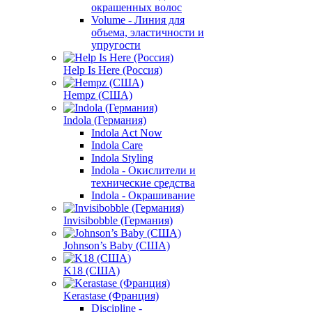
окрашенных волос
Volume - Линия для
объема, эластичности и
упругости
Help Is Here (Россия)
Hempz (США)
Indola (Германия)
Indola Act Now
Indola Care
Indola Styling
Indola - Окислители и
технические средства
Indola - Окрашивание
Invisibobble (Германия)
Johnson’s Baby (США)
K18 (США)
Kerastase (Франция)
Discipline -