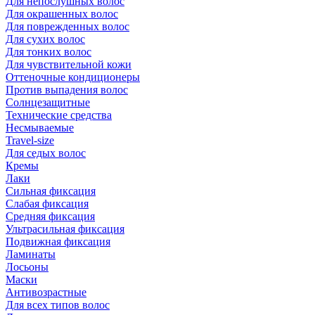
Для непослушных волос
Для окрашенных волос
Для поврежденных волос
Для сухих волос
Для тонких волос
Для чувствительной кожи
Оттеночные кондиционеры
Против выпадения волос
Солнцезащитные
Технические средства
Несмываемые
Travel-size
Для седых волос
Кремы
Лаки
Сильная фиксация
Слабая фиксация
Средняя фиксация
Ультрасильная фиксация
Подвижная фиксация
Ламинаты
Лосьоны
Маски
Антивозрастные
Для всех типов волос