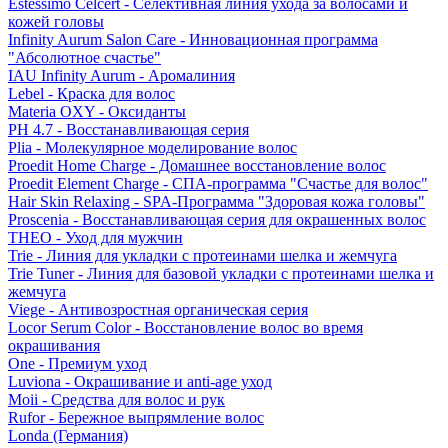
Estessimo Celcert - Селективная линия ухода за волосами и
кожей головы
Infinity Aurum Salon Care - Инновационная программа
"Абсолютное счастье"
IAU Infinity Aurum - Аромалиния
Lebel - Краска для волос
Materia OXY - Оксиданты
PH 4.7 - Восстанавливающая серия
Plia - Молекулярное моделирование волос
Proedit Home Charge - Домашнее восстановление волос
Proedit Element Charge - СПА-программа "Счастье для волос"
Hair Skin Relaxing - SPA-Программа "Здоровая кожа головы"
Proscenia - Восстанавливающая серия для окрашенных волос
THEO - Уход для мужчин
Trie - Линия для укладки с протеинами шелка и жемчуга
Trie Tuner - Линия для базовой укладки с протеинами шелка и
жемчуга
Viege - Антивозростная органическая серия
Locor Serum Color - Восстановление волос во время
окрашивания
One - Премиум уход
Luviona - Окрашивание и anti-age уход
Moii - Средства для волос и рук
Rufor - Бережное выпрямление волос
Londa (Германия)