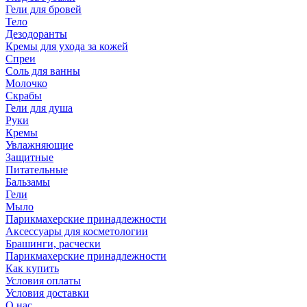
Гели для бровей
Тело
Дезодоранты
Кремы для ухода за кожей
Спреи
Соль для ванны
Молочко
Скрабы
Гели для душа
Руки
Кремы
Увлажняющие
Защитные
Питательные
Бальзамы
Гели
Мыло
Парикмахерские принадлежности
Аксессуары для косметологии
Брашинги, расчески
Парикмахерские принадлежности
Как купить
Условия оплаты
Условия доставки
О нас