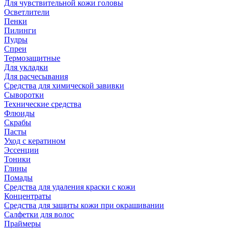
Для чувствительной кожи головы
Осветлители
Пенки
Пилинги
Пудры
Спреи
Термозащитные
Для укладки
Для расчесывания
Средства для химической завивки
Сыворотки
Технические средства
Флюиды
Скрабы
Пасты
Уход с кератином
Эссенции
Тоники
Глины
Помады
Средства для удаления краски с кожи
Концентраты
Средства для защиты кожи при окрашивании
Салфетки для волос
Праймеры