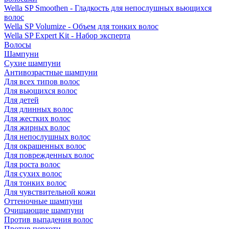
Wella SP Smoothen - Гладкость для непослушных вьющихся
волос
Wella SP Volumize - Объем для тонких волос
Wella SP Expert Kit - Набор эксперта
Волосы
Шампуни
Сухие шампуни
Антивозрастные шампуни
Для всех типов волос
Для вьющихся волос
Для детей
Для длинных волос
Для жестких волос
Для жирных волос
Для непослушных волос
Для окрашенных волос
Для поврежденных волос
Для роста волос
Для сухих волос
Для тонких волос
Для чувствительной кожи
Оттеночные шампуни
Очищающие шампуни
Против выпадения волос
Против перхоти