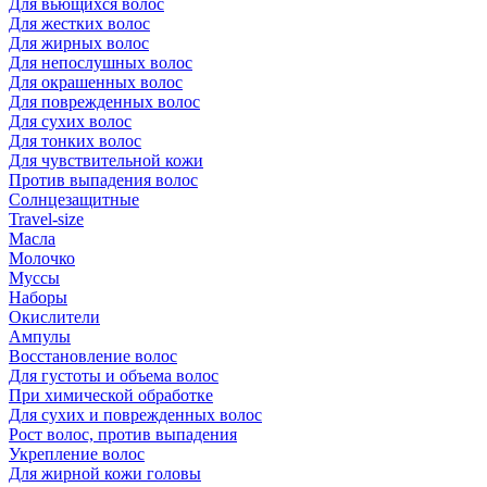
Для вьющихся волос
Для жестких волос
Для жирных волос
Для непослушных волос
Для окрашенных волос
Для поврежденных волос
Для сухих волос
Для тонких волос
Для чувствительной кожи
Против выпадения волос
Солнцезащитные
Travel-size
Масла
Молочко
Муссы
Наборы
Окислители
Ампулы
Восстановление волос
Для густоты и объема волос
При химической обработке
Для сухих и поврежденных волос
Рост волос, против выпадения
Укрепление волос
Для жирной кожи головы