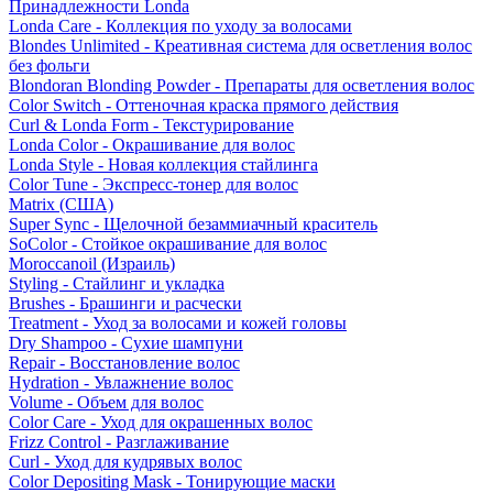
Принадлежности Londa
Londa Care - Коллекция по уходу за волосами
Blondes Unlimited - Креативная система для осветления волос
без фольги
Blondoran Blonding Powder - Препараты для осветления волос
Color Switch - Оттеночная краска прямого действия
Curl & Londa Form - Текстурирование
Londa Color - Окрашивание для волос
Londa Style - Новая коллекция стайлинга
Color Tune - Экспресс-тонер для волос
Matrix (США)
Super Sync - Щелочной безаммиачный краситель
SoColor - Стойкое окрашивание для волос
Moroccanoil (Израиль)
Styling - Стайлинг и укладка
Brushes - Брашинги и расчески
Treatment - Уход за волосами и кожей головы
Dry Shampoo - Сухие шампуни
Repair - Восстановление волос
Hydration - Увлажнение волос
Volume - Объем для волос
Color Care - Уход для окрашенных волос
Frizz Control - Разглаживание
Curl - Уход для кудрявых волос
Color Depositing Mask - Тонирующие маски