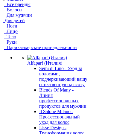
Все бренды
Волосы
Для мужчин
Для детей
Ноги
Лицо
Тело
Руки
Парикмахерские принадлежности
Alfaparf (Италия)
Semi di Lino - Уход за
волосами,
подчеркивающий вашу
естественную красоту
Blends Of Many -
Линия
профессиональных
продуктов для мужчин
Il Salone Milano -
Профессиональный
уход для волос
Lisse Design -
Трансформация волос