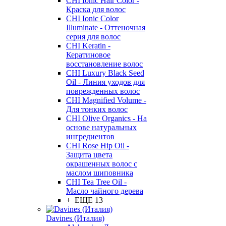
CHI Ionic Hair Color -
Краска для волос
CHI Ionic Color
Illuminate - Оттеночная
серия для волос
CHI Keratin -
Кератиновое
восстановление волос
CHI Luxury Black Seed
Oil - Линия уходов для
поврежденных волос
CHI Magnified Volume -
Для тонких волос
CHI Olive Organics - На
основе натуральных
ингредиентов
CHI Rose Hip Oil -
Защита цвета
окрашенных волос с
маслом шиповника
CHI Tea Tree Oil -
Масло чайного дерева
+ ЕЩЕ 13
Davines (Италия)