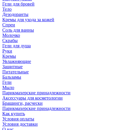
Гели для бровей
Тело
Дезодоранты
Кремы для ухода за кожей
Спреи
Соль для ванны
Молочко
Скрабы
Гели для душа
Руки
Кремы
Увлажняющие
Защитные
Питательные
Бальзамы
Гели
Мыло
Парикмахерские принадлежности
Аксессуары для косметологии
Брашинги, расчески
Парикмахерские принадлежности
Как купить
Условия оплаты
Условия доставки
О нас