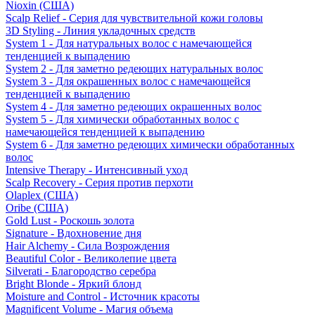
Nioxin (США)
Scalp Relief - Серия для чувствительной кожи головы
3D Styling - Линия укладочных средств
System 1 - Для натуральных волос с намечающейся
тенденцией к выпадению
System 2 - Для заметно редеющих натуральных волос
System 3 - Для окрашенных волос с намечающейся
тенденцией к выпадению
System 4 - Для заметно редеющих окрашенных волос
System 5 - Для химически обработанных волос с
намечающейся тенденцией к выпадению
System 6 - Для заметно редеющих химически обработанных
волос
Intensive Therapy - Интенсивный уход
Scalp Recovery - Серия против перхоти
Olaplex (США)
Oribe (США)
Gold Lust - Роскошь золота
Signature - Вдохновение дня
Hair Alchemy - Сила Возрождения
Beautiful Color - Великолепие цвета
Silverati - Благородство серебра
Bright Blonde - Яркий блонд
Moisture and Control - Источник красоты
Magnificent Volume - Магия объема