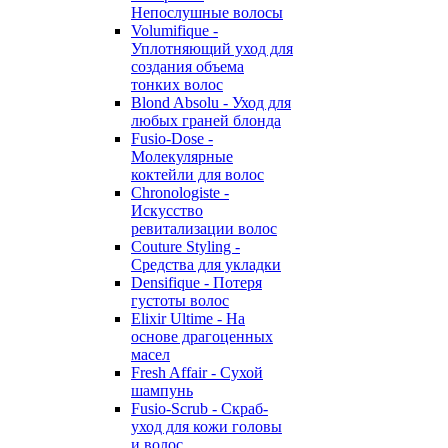
Непослушные волосы
Volumifique -
Уплотняющий уход для
создания объема
тонких волос
Blond Absolu - Уход для
любых граней блонда
Fusio-Dose -
Молекулярные
коктейли для волос
Chronologiste -
Искусство
ревитализации волос
Couture Styling -
Средства для укладки
Densifique - Потеря
густоты волос
Elixir Ultime - На
основе драгоценных
масел
Fresh Affair - Сухой
шампунь
Fusio-Scrub - Скраб-
уход для кожи головы
и волос