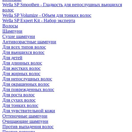
Wella SP Smoothen - Гладкость для непослушных вьющихся
волос
Wella SP Volumize - Объем для тонких волос
Wella SP Expert Kit - Набор эксперта
Волосы
Шампуни
Сухие шампуни
Антивозрастные шампуни
Для всех типов волос
Для вьющихся волос
Для детей
Для длинных волос
Для жестких волос
Для жирных волос
Для непослушных волос
Для окрашенных волос
Для поврежденных волос
Для роста волос
Для сухих волос
Для тонких волос
Для чувствительной кожи
Оттеночные шампуни
Очищающие шампуни
Против выпадения волос
Против перхоти