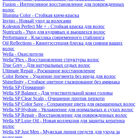
Fusion - Интенсивное восстановление для поврежденных
волос
Illumina Color - Стойкая крем-краска
Invigo - Новый уход за волосами
Koleston Perfect Me + - Стойкая краска для волос
Nutricurls - Уход для кудрявых и вьющихся волос
Performance - Классика современного стайлинга
Oil Reflections - Квинтэссенция блеска для сияния ваших
волос
Wella - Окислители
Wella°Plex - Восстановление структуры волос
True Grey - Для натуральных седых волос
Ultimate Repair - Роскошное восстановление
Color Renew - Удаление пигмента без вреда для волос
Shinefinity - Стойкое цветное глазирование без аммиака
Wella SP (Германия)
Wella SP Balance - Для чувствительной кожи головы
Wella SP Clear Scalp - Очищение против перхоти
Wella SP Color Save - Сохранение цвета для окрашенных волос
Wella SP Hydrate - Увлажнение для нормальных и сухих волос
Wella SP Repair - Восстановление для поврежденных волос
Wella SP Luxe Oil - Новая коллекция для защиты кератина
волос
Wella SP Just Men - Мужская линия средств для ухода за
волосами