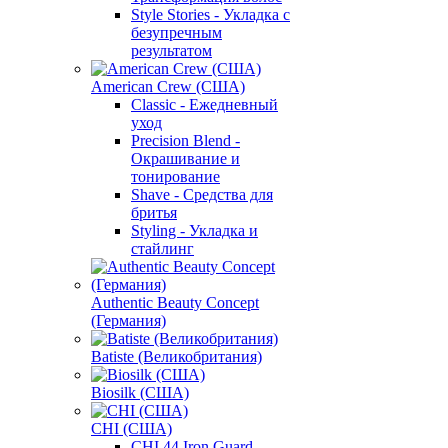
Style Stories - Укладка с
безупречным
результатом
American Crew (США)
Classic - Ежедневный
уход
Precision Blend -
Окрашивание и
тонирование
Shave - Средства для
бритья
Styling - Укладка и
стайлинг
Authentic Beauty Concept
(Германия)
Batiste (Великобритания)
Biosilk (США)
CHI (США)
CHI 44 Iron Guard -