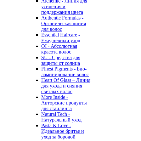
Alchemic - Линия для
усиления и
поддержания цвета
Authentic Formulas -
Органическая линия
для волос
Essential Haircare -
Eжедневный уход
OI - Абсолютная
красота волос
SU - Средства для
защиты от солнца
Finest Pigments - Био-
ламинирование волос
Heart Of Glass – Линия
для ухода и сияния
светлых волос
More Inside -
Авторские продукты
для стайлинга
Natural Tech -
Натуральный уход
Pasta & Love -
Идеальное бритье и
уход за бородой