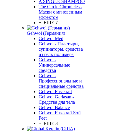
A SINGLE SHAMPOO
The Circle Chronicles -
Маски с мгновенным
эффектом
+ ЕЩЕ 7
Gehwol (Германия)
Gehwol Med
Gehwol - Пластыри,
супинаторы, средства
из гель-полимера
Gehwol -
Универсальные
средства
Gehwol -
Профессиональные и
специальные средства
Gehwol Fusskraft
Gehwol Gerlasan -
Средства для тела
Gehwol Balance
Gehwol Fusskraft Soft
Feet
+ ЕЩЕ 3