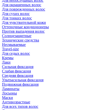
Для непослушных волос
Для окрашенных волос
Для поврежденных волос
Для сухих волос
Для тонких волос
Для чувствительной кожи
Оттеночные кондиционеры
Против выпадения волос
Солнцезащитные
Технические средства
Несмываемые
Travel-size
Для седых волос
Кремы
Лаки
Сильная фиксация
Слабая фиксация
Средняя фиксация
Ультрасильная фиксация
Подвижная фиксация
Ламинаты
Лосьоны
Маски
Антивозрастные
Для всех типов волос