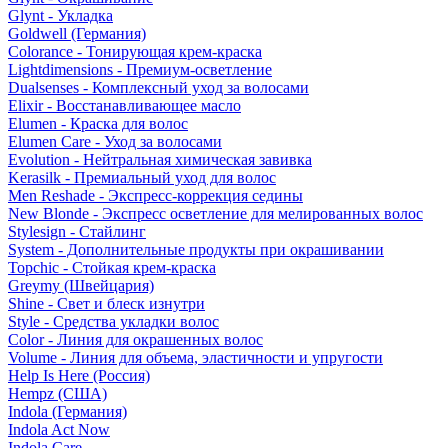
Glynt - Укладка
Goldwell (Германия)
Colorance - Тонирующая крем-краска
Lightdimensions - Премиум-осветление
Dualsenses - Комплексный уход за волосами
Elixir - Восстанавливающее масло
Elumen - Краска для волос
Elumen Care - Уход за волосами
Evolution - Нейтральная химическая завивка
Kerasilk - Премиальный уход для волос
Men Reshade - Экспресс-коррекция седины
New Blonde - Экспресс осветление для мелированных волос
Stylesign - Стайлинг
System - Дополнительные продукты при окрашивании
Topchic - Стойкая крем-краска
Greymy (Швейцария)
Shine - Свет и блеск изнутри
Style - Средства укладки волос
Color - Линия для окрашенных волос
Volume - Линия для объема, эластичности и упругости
Help Is Here (Россия)
Hempz (США)
Indola (Германия)
Indola Act Now
Indola Care