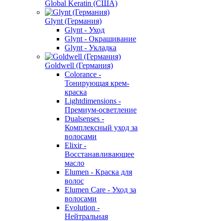
Global Keratin (США)
Glynt (Германия)
Glynt - Уход
Glynt - Окрашивание
Glynt - Укладка
Goldwell (Германия)
Colorance -
Тонирующая крем-
краска
Lightdimensions -
Премиум-осветление
Dualsenses -
Комплексный уход за
волосами
Elixir -
Восстанавливающее
масло
Elumen - Краска для
волос
Elumen Care - Уход за
волосами
Evolution -
Нейтральная