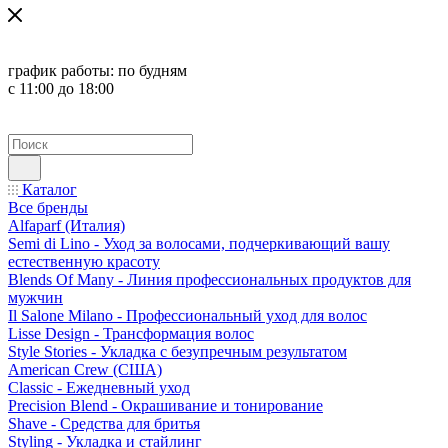
график работы:
по будням
с 11:00 до 18:00
Каталог
Все бренды
Alfaparf (Италия)
Semi di Lino - Уход за волосами, подчеркивающий вашу
естественную красоту
Blends Of Many - Линия профессиональных продуктов для
мужчин
Il Salone Milano - Профессиональный уход для волос
Lisse Design - Трансформация волос
Style Stories - Укладка с безупречным результатом
American Crew (США)
Classic - Ежедневный уход
Precision Blend - Окрашивание и тонирование
Shave - Средства для бритья
Styling - Укладка и стайлинг