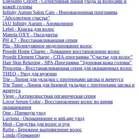
Estessimo Celcert - Селективная линия ухода за волосами и
кожей головы
Infinity Aurum Salon Care - Инновационная программа
"Абсолютное счастье"
IAU Infinity Aurum - Аромалиния
Lebel - Краска для волос
Materia OXY - Оксиданты
PH 4.7 - Восстанавливающая серия
Plia - Молекулярное моделирование волос
Proedit Home Charge - Домашнее восстановление волос
Proedit Element Charge - СПА-программа "Счастье для волос"
Hair Skin Relaxing - SPA-Программа "Здоровая кожа головы"
Proscenia - Восстанавливающая серия для окрашенных волос
THEO - Уход для мужчин
Trie - Линия для укладки с протеинами шелка и жемчуга
Trie Tuner - Линия для базовой укладки с протеинами шелка и
жемчуга
Viege - Антивозростная органическая серия
Locor Serum Color - Восстановление волос во время
окрашивания
One - Премиум уход
Luviona - Окрашивание и anti-age уход
Moii - Средства для волос и рук
Rufor - Бережное выпрямление волос
Londa (Германия)