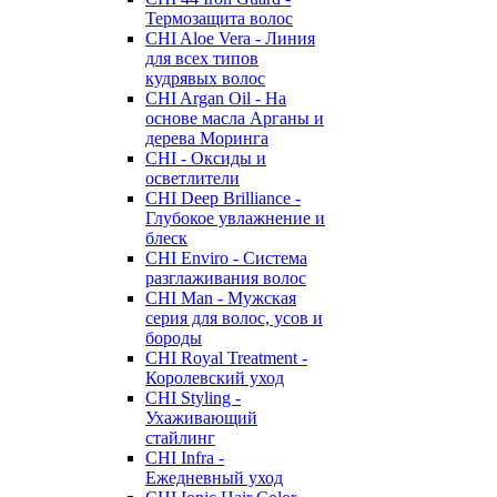
Термозащита волос
CHI Aloe Vera - Линия
для всех типов
кудрявых волос
CHI Argan Oil - На
основе масла Арганы и
дерева Моринга
CHI - Оксиды и
осветлители
CHI Deep Brilliance -
Глубокое увлажнение и
блеск
CHI Enviro - Система
разглаживания волос
CHI Man - Мужская
серия для волос, усов и
бороды
CHI Royal Treatment -
Королевский уход
CHI Styling -
Ухаживающий
стайлинг
CHI Infra -
Ежедневный уход