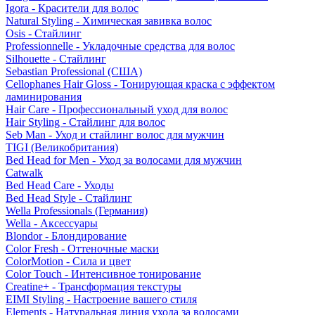
Igora - Красители для волос
Natural Styling - Химическая завивка волос
Osis - Стайлинг
Professionnelle - Укладочные средства для волос
Silhouette - Стайлинг
Sebastian Professional (США)
Cellophanes Hair Gloss - Тонирующая краска с эффектом
ламинирования
Hair Care - Профессиональный уход для волос
Hair Styling - Стайлинг для волос
Seb Man - Уход и стайлинг волос для мужчин
TIGI (Великобритания)
Bed Head for Men - Уход за волосами для мужчин
Catwalk
Bed Head Care - Уходы
Bed Head Style - Стайлинг
Wella Professionals (Германия)
Wella - Аксессуары
Blondor - Блондирование
Color Fresh - Оттеночные маски
ColorMotion - Сила и цвет
Color Touch - Интенсивное тонирование
Creatine+ - Трансформация текстуры
EIMI Styling - Настроение вашего стиля
Elements - Натуральная линия ухода за волосами