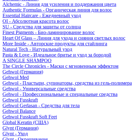
Alchemic - Линия для усиления и поддержания цвета
Authentic Formulas - Органическая линия для волос
Essential Haircare - Eжедневный уход
OI - Абсолютная красота волос
SU - Средства для защиты от солнца
Finest Pigments - Био-ламинирование волос
Heart Of Glass – Линия для ухода и сияния светлых волос
More Inside - Авторские продукты для стайлинга
Natural Tech - Натуральный уход
Pasta & Love - Идеальное бритье и уход за бородой
A SINGLE SHAMPOO
The Circle Chronicles - Маски с мгновенным эффектом
Gehwol (Германия)
Gehwol Med
Gehwol - Пластыри, супинаторы, средства из гель-полимера
Gehwol - Универсальные средства
Gehwol - Профессиональные и специальные средства
Gehwol Fusskraft
Gehwol Gerlasan - Средства для тела
Gehwol Balance
Gehwol Fusskraft Soft Feet
Global Keratin (США)
Glynt (Германия)
Glynt - Уход
Glynt - Окрашивание