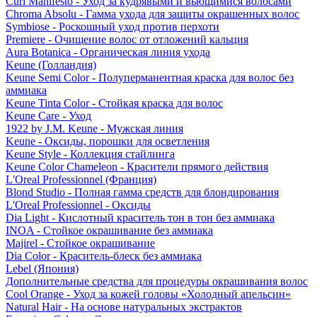
Curl Manifesto - Уход за кудрявыми и вьющимися волосами
Chroma Absolu - Гамма ухода для защиты окрашенных волос
Symbiose - Роскошный уход против перхоти
Premiere - Очищение волос от отложений кальция
Aura Botanica - Органическая линия ухода
Keune (Голландия)
Keune Semi Color - Полуперманентная краска для волос без
аммиака
Keune Tinta Color - Стойкая краска для волос
Keune Care - Уход
1922 by J.M. Keune - Мужская линия
Keune - Оксиды, порошки для осветления
Keune Style - Коллекция стайлинга
Keune Color Chameleon - Красители прямого действия
L'Oreal Professionnel (Франция)
Blond Studio - Полная гамма средств для блондирования
L'Oreal Professionnel - Оксиды
Dia Light - Кислотный краситель тон в тон без аммиака
INOA - Стойкое окрашивание без аммиака
Majirel - Стойкое окрашивание
Dia Color - Краситель-блеск без аммиака
Lebel (Япония)
Дополнительные средства для процедуры окрашивания волос
Cool Orange - Уход за кожей головы «Холодный апельсин»
Natural Hair - На основе натуральных экстрактов