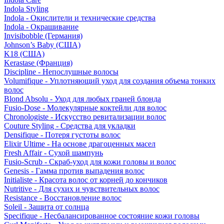
Indola Styling
Indola - Окислители и технические средства
Indola - Окрашивание
Invisibobble (Германия)
Johnson’s Baby (США)
K18 (США)
Kerastase (Франция)
Discipline - Непослушные волосы
Volumifique - Уплотняющий уход для создания объема тонких
волос
Blond Absolu - Уход для любых граней блонда
Fusio-Dose - Молекулярные коктейли для волос
Chronologiste - Искусство ревитализации волос
Couture Styling - Средства для укладки
Densifique - Потеря густоты волос
Elixir Ultime - На основе драгоценных масел
Fresh Affair - Сухой шампунь
Fusio-Scrub - Скраб-уход для кожи головы и волос
Genesis - Гамма против выпадения волос
Initialiste - Красота волос от корней до кончиков
Nutritive - Для сухих и чувствительных волос
Resistance - Восстановление волос
Soleil - Защита от солнца
Specifique - Несбалансированное состояние кожи головы