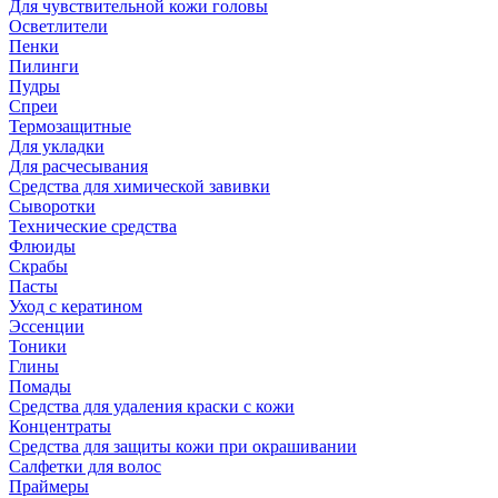
Для чувствительной кожи головы
Осветлители
Пенки
Пилинги
Пудры
Спреи
Термозащитные
Для укладки
Для расчесывания
Средства для химической завивки
Сыворотки
Технические средства
Флюиды
Скрабы
Пасты
Уход с кератином
Эссенции
Тоники
Глины
Помады
Средства для удаления краски с кожи
Концентраты
Средства для защиты кожи при окрашивании
Салфетки для волос
Праймеры