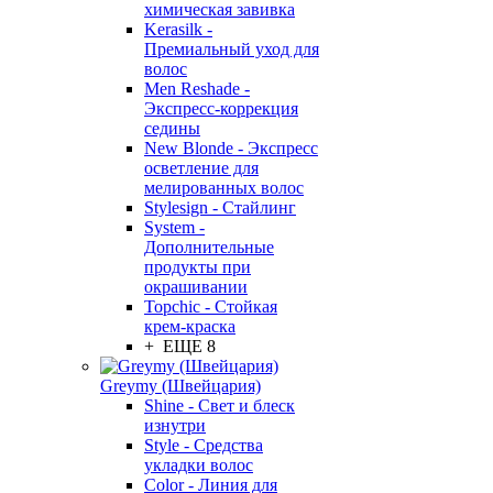
химическая завивка
Kerasilk -
Премиальный уход для
волос
Men Reshade -
Экспресс-коррекция
седины
New Blonde - Экспресс
осветление для
мелированных волос
Stylesign - Стайлинг
System -
Дополнительные
продукты при
окрашивании
Topchic - Стойкая
крем-краска
+ ЕЩЕ 8
Greymy (Швейцария)
Shine - Свет и блеск
изнутри
Style - Средства
укладки волос
Color - Линия для