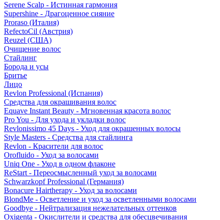
Serene Scalp - Истинная гармония
Supershine - Драгоценное сияние
Proraso (Италия)
RefectoCil (Австрия)
Reuzel (США)
Очищение волос
Стайлинг
Борода и усы
Бритье
Лицо
Revlon Professional (Испания)
Средства для окрашивания волос
Equave Instant Beauty - Мгновенная красота волос
Pro You - Для ухода и укладки волос
Revlonissimo 45 Days - Уход для окрашенных волосы
Style Masters - Средства для стайлинга
Revlon - Красители для волос
Orofluido - Уход за волосами
Uniq One - Уход в одном флаконе
ReStart - Переосмысленный уход за волосами
Schwarzkopf Professional (Германия)
Bonacure Hairtherapy - Уход за волосами
BlondMe - Осветление и уход за осветленными волосами
Goodbye - Нейтрализация нежелательных оттенков
Oxigenta - Окислители и средства для обесцвечивания