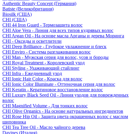
Authentic Beauty Concept (Германия)
Batiste (Великобритания)
Biosilk (США)
CHI (США)
CHI 44 Iron Guard - Термозащита волос
CHI Aloe Vera - Линия для всех типов кудрявых волос
CHI Argan Oil - На основе масла Арганы и дерева Моринга
CHI - Оксиды и осветлители
CHI Deep Brilliance - Глубокое увлажнение и блеск
CHI Enviro - Система разглаживания волос
CHI Man - Мужская серия для волос, усов и бороды
CHI Royal Treatment - Королевский уход
CHI Styling - Ухаживающий стайлинг
CHI Infra - Ежедневный уход
CHI Ionic Hair Color - Краска для волос
CHI Ionic Color Illuminate - Оттеночная серия для волос
CHI Keratin - Кератиновое восстановление волос
CHI Luxury Black Seed Oil - Линия уходов для поврежденных
волос
CHI Magnified Volume - Для тонких волос
CHI Olive Organics - На основе натуральных ингредиентов
CHI Rose Hip Oil - Защита цвета окрашенных волос с маслом
шиповника
CHI Tea Tree Oil - Масло чайного дерева
Davines (Италия)