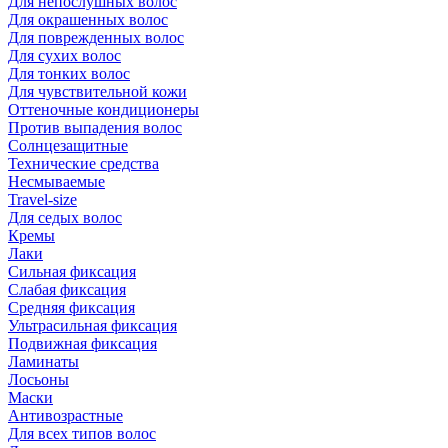
Для непослушных волос
Для окрашенных волос
Для поврежденных волос
Для сухих волос
Для тонких волос
Для чувствительной кожи
Оттеночные кондиционеры
Против выпадения волос
Солнцезащитные
Технические средства
Несмываемые
Travel-size
Для седых волос
Кремы
Лаки
Сильная фиксация
Слабая фиксация
Средняя фиксация
Ультрасильная фиксация
Подвижная фиксация
Ламинаты
Лосьоны
Маски
Антивозрастные
Для всех типов волос