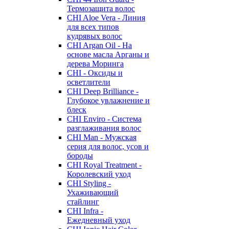
Термозащита волос
CHI Aloe Vera - Линия
для всех типов
кудрявых волос
CHI Argan Oil - На
основе масла Арганы и
дерева Моринга
CHI - Оксиды и
осветлители
CHI Deep Brilliance -
Глубокое увлажнение и
блеск
CHI Enviro - Система
разглаживания волос
CHI Man - Мужская
серия для волос, усов и
бороды
CHI Royal Treatment -
Королевский уход
CHI Styling -
Ухаживающий
стайлинг
CHI Infra -
Ежедневный уход