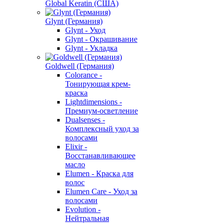
Global Keratin (США)
Glynt (Германия)
Glynt - Уход
Glynt - Окрашивание
Glynt - Укладка
Goldwell (Германия)
Colorance -
Тонирующая крем-
краска
Lightdimensions -
Премиум-осветление
Dualsenses -
Комплексный уход за
волосами
Elixir -
Восстанавливающее
масло
Elumen - Краска для
волос
Elumen Care - Уход за
волосами
Evolution -
Нейтральная