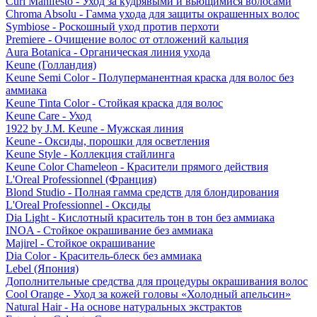
Curl Manifesto - Уход за кудрявыми и вьющимися волосами
Chroma Absolu - Гамма ухода для защиты окрашенных волос
Symbiose - Роскошный уход против перхоти
Premiere - Очищение волос от отложений кальция
Aura Botanica - Органическая линия ухода
Keune (Голландия)
Keune Semi Color - Полуперманентная краска для волос без
аммиака
Keune Tinta Color - Стойкая краска для волос
Keune Care - Уход
1922 by J.M. Keune - Мужская линия
Keune - Оксиды, порошки для осветления
Keune Style - Коллекция стайлинга
Keune Color Chameleon - Красители прямого действия
L'Oreal Professionnel (Франция)
Blond Studio - Полная гамма средств для блондирования
L'Oreal Professionnel - Оксиды
Dia Light - Кислотный краситель тон в тон без аммиака
INOA - Стойкое окрашивание без аммиака
Majirel - Стойкое окрашивание
Dia Color - Краситель-блеск без аммиака
Lebel (Япония)
Дополнительные средства для процедуры окрашивания волос
Cool Orange - Уход за кожей головы «Холодный апельсин»
Natural Hair - На основе натуральных экстрактов