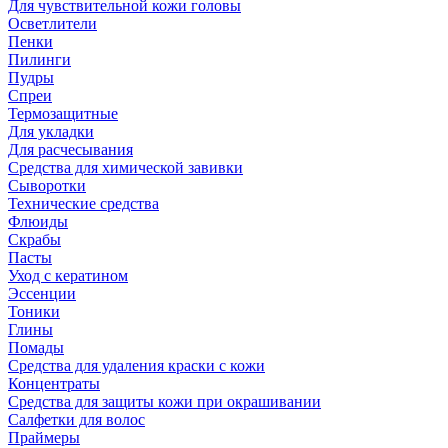
Для чувствительной кожи головы
Осветлители
Пенки
Пилинги
Пудры
Спреи
Термозащитные
Для укладки
Для расчесывания
Средства для химической завивки
Сыворотки
Технические средства
Флюиды
Скрабы
Пасты
Уход с кератином
Эссенции
Тоники
Глины
Помады
Средства для удаления краски с кожи
Концентраты
Средства для защиты кожи при окрашивании
Салфетки для волос
Праймеры