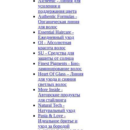
Alchemic - Линия для
усиления и
поддержания цвета
Authentic Formulas -
Органическая линия
для волос
Essential Haircare -
Eжедневный уход
OI - Абсолютная
красота волос
SU - Средства для
защиты от солнца
Finest Pigments - Био-
ламинирование волос
Heart Of Glass – Линия
для ухода и сияния
светлых волос
More Inside -
Авторские продукты
для стайлинга
Natural Tech -
Натуральный уход
Pasta & Love -
Идеальное бритье и
уход за бородой