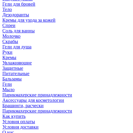
Гели для бровей
Тело
Дезодоранты
Кремы для ухода за кожей
Спреи
Соль для ванны
Молочко
Скрабы
Гели для душа
Руки
Кремы
Увлажняющие
Защитные
Питательные
Бальзамы
Гели
Мыло
Парикмахерские принадлежности
Аксессуары для косметологии
Брашинги, расчески
Парикмахерские принадлежности
Как купить
Условия оплаты
Условия доставки
О нас