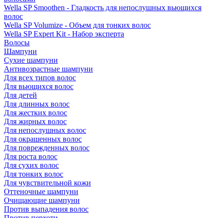
Wella SP Smoothen - Гладкость для непослушных вьющихся
волос
Wella SP Volumize - Объем для тонких волос
Wella SP Expert Kit - Набор эксперта
Волосы
Шампуни
Сухие шампуни
Антивозрастные шампуни
Для всех типов волос
Для вьющихся волос
Для детей
Для длинных волос
Для жестких волос
Для жирных волос
Для непослушных волос
Для окрашенных волос
Для поврежденных волос
Для роста волос
Для сухих волос
Для тонких волос
Для чувствительной кожи
Оттеночные шампуни
Очищающие шампуни
Против выпадения волос
Против перхоти