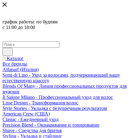
график работы:
по будням
с 11:00 до 18:00
Каталог
Все бренды
Alfaparf (Италия)
Semi di Lino - Уход за волосами, подчеркивающий вашу
естественную красоту
Blends Of Many - Линия профессиональных продуктов для
мужчин
Il Salone Milano - Профессиональный уход для волос
Lisse Design - Трансформация волос
Style Stories - Укладка с безупречным результатом
American Crew (США)
Classic - Ежедневный уход
Precision Blend - Окрашивание и тонирование
Shave - Средства для бритья
Styling - Укладка и стайлинг