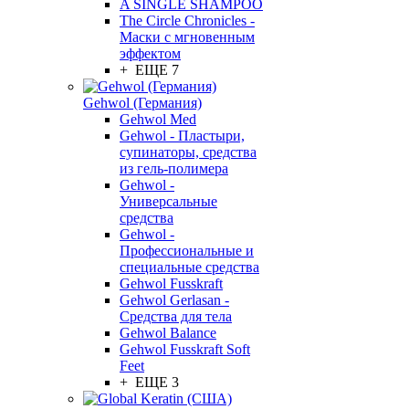
A SINGLE SHAMPOO
The Circle Chronicles -
Маски с мгновенным
эффектом
+ ЕЩЕ 7
Gehwol (Германия)
Gehwol Med
Gehwol - Пластыри,
супинаторы, средства
из гель-полимера
Gehwol -
Универсальные
средства
Gehwol -
Профессиональные и
специальные средства
Gehwol Fusskraft
Gehwol Gerlasan -
Средства для тела
Gehwol Balance
Gehwol Fusskraft Soft
Feet
+ ЕЩЕ 3