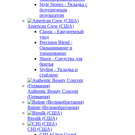
Style Stories - Укладка с
безупречным
результатом
American Crew (США)
Classic - Ежедневный
уход
Precision Blend -
Окрашивание и
тонирование
Shave - Средства для
бритья
Styling - Укладка и
стайлинг
Authentic Beauty Concept
(Германия)
Batiste (Великобритания)
Biosilk (США)
CHI (США)
CHI 44 Iron Guard -