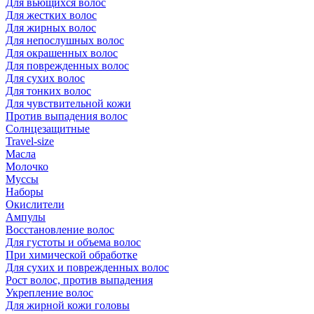
Для вьющихся волос
Для жестких волос
Для жирных волос
Для непослушных волос
Для окрашенных волос
Для поврежденных волос
Для сухих волос
Для тонких волос
Для чувствительной кожи
Против выпадения волос
Солнцезащитные
Travel-size
Масла
Молочко
Муссы
Наборы
Окислители
Ампулы
Восстановление волос
Для густоты и объема волос
При химической обработке
Для сухих и поврежденных волос
Рост волос, против выпадения
Укрепление волос
Для жирной кожи головы