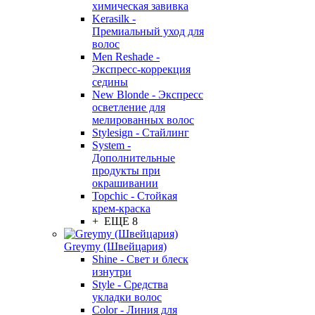
химическая завивка
Kerasilk -
Премиальный уход для
волос
Men Reshade -
Экспресс-коррекция
седины
New Blonde - Экспресс
осветление для
мелированных волос
Stylesign - Стайлинг
System -
Дополнительные
продукты при
окрашивании
Topchic - Стойкая
крем-краска
+ ЕЩЕ 8
Greymy (Швейцария)
Shine - Свет и блеск
изнутри
Style - Средства
укладки волос
Color - Линия для