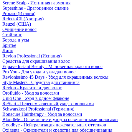
Serene Scalp - Истинная гармония
Supershine - Драгоценное сияние
Proraso (Италия)
RefectoCil (Австрия)
Reuzel (США)
Очищение волос
Стайлинг
Борода и усы
Бритье
Лицо
Revlon Professional (Испания)
Средства для окрашивания волос
Equave Instant Beauty - Мгновенная красота волос
Pro You - Для ухода и укладки волос
Revlonissimo 45 Days - Уход для окрашенных волосы
Style Masters - Средства для стайлинга
Revlon - Красители для волос
Orofluido - Уход за волосами
Uniq One - Уход в одном флаконе
ReStart - Переосмысленный уход за волосами
Schwarzkopf Professional (Германия)
Bonacure Hairtherapy - Уход за волосами
BlondMe - Осветление и уход за осветленными волосами
Goodbye - Нейтрализация нежелательных оттенков
Oxigenta - Окислители и средства для обесцвечивания