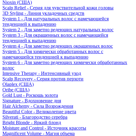
Nioxin (США)
Scalp Relief - Серия для чувствительной кожи головы
3D Styling - Линия укладочных средств
System 1 - Для натуральных волос с намечающейся
тенденцией к выпадению
System 2 - Для заметно редеющих натуральных волос
System 3 - Для окрашенных волос с намечающейся
тенденцией к выпадению
System 4 - Для заметно редеющих окрашенных волос
System 5 - Для химически обработанных волос с
намечающейся тенденцией к выпадению
System 6 - Для заметно редеющих химически обработанных
волос
Intensive Therapy - Интенсивный уход
Scalp Recovery - Серия против перхоти
Olaplex (США)
Oribe (США)
Gold Lust - Роскошь золота
Signature - Вдохновение дня
Hair Alchemy - Сила Возрождения
Beautiful Color - Великолепие цвета
Silverati - Благородство серебра
Bright Blonde - Яркий блонд
Moisture and Control - Источник красоты
Magnificent Volume - Магия объема