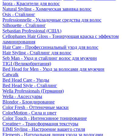
Igora - Красители для волос
Natural Styling - Химическая завивка волос
Osis - Стайлинг
Professionnelle - Укладочные средства для волос
Silhouette - Стайлинг
Sebastian Professional (США)
Cellophanes Hair Gloss - Тонирующая краска с эффектом
ламинирования
Hair Care - Профессиональный уход для волос
Hair Styling - Стайлинг для волос
Seb Man - Уход и стайлинг волос для мужчин
TIGI (Великобритания)
Bed Head for Men - Уход за волосами для мужчин
Catwalk
Bed Head Care - Уходы
Bed Head Style - Стайлинг
Wella Professionals (Германия)
Wella - Аксессуары
Blondor - Блондирование
Color Fresh - Оттеночные маски
ColorMotion - Сила и цвет
Color Touch - Интенсивное тонирование
Creatine+ - Трансформация текстуры
EIMI Styling - Настроение вашего стиля
Elements - Натуральная линия ухода за волосами