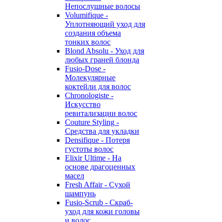
Непослушные волосы
Volumifique -
Уплотняющий уход для
создания объема
тонких волос
Blond Absolu - Уход для
любых граней блонда
Fusio-Dose -
Молекулярные
коктейли для волос
Chronologiste -
Искусство
ревитализации волос
Couture Styling -
Средства для укладки
Densifique - Потеря
густоты волос
Elixir Ultime - На
основе драгоценных
масел
Fresh Affair - Сухой
шампунь
Fusio-Scrub - Скраб-
уход для кожи головы
и волос