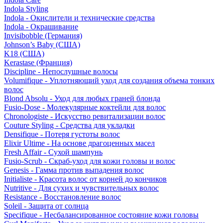
Indola Styling
Indola - Окислители и технические средства
Indola - Окрашивание
Invisibobble (Германия)
Johnson’s Baby (США)
K18 (США)
Kerastase (Франция)
Discipline - Непослушные волосы
Volumifique - Уплотняющий уход для создания объема тонких
волос
Blond Absolu - Уход для любых граней блонда
Fusio-Dose - Молекулярные коктейли для волос
Chronologiste - Искусство ревитализации волос
Couture Styling - Средства для укладки
Densifique - Потеря густоты волос
Elixir Ultime - На основе драгоценных масел
Fresh Affair - Сухой шампунь
Fusio-Scrub - Скраб-уход для кожи головы и волос
Genesis - Гамма против выпадения волос
Initialiste - Красота волос от корней до кончиков
Nutritive - Для сухих и чувствительных волос
Resistance - Восстановление волос
Soleil - Защита от солнца
Specifique - Несбалансированное состояние кожи головы