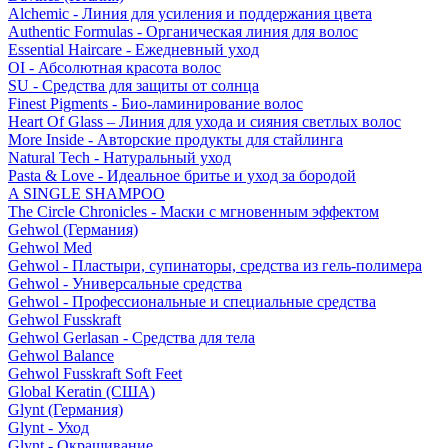
Alchemic - Линия для усиления и поддержания цвета
Authentic Formulas - Органическая линия для волос
Essential Haircare - Eжедневный уход
OI - Абсолютная красота волос
SU - Средства для защиты от солнца
Finest Pigments - Био-ламинирование волос
Heart Of Glass – Линия для ухода и сияния светлых волос
More Inside - Авторские продукты для стайлинга
Natural Tech - Натуральный уход
Pasta & Love - Идеальное бритье и уход за бородой
A SINGLE SHAMPOO
The Circle Chronicles - Маски с мгновенным эффектом
Gehwol (Германия)
Gehwol Med
Gehwol - Пластыри, супинаторы, средства из гель-полимера
Gehwol - Универсальные средства
Gehwol - Профессиональные и специальные средства
Gehwol Fusskraft
Gehwol Gerlasan - Средства для тела
Gehwol Balance
Gehwol Fusskraft Soft Feet
Global Keratin (США)
Glynt (Германия)
Glynt - Уход
Glynt - Окрашивание