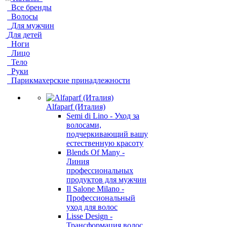
Все бренды
Волосы
Для мужчин
Для детей
Ноги
Лицо
Тело
Руки
Парикмахерские принадлежности
Alfaparf (Италия)
Semi di Lino - Уход за
волосами,
подчеркивающий вашу
естественную красоту
Blends Of Many -
Линия
профессиональных
продуктов для мужчин
Il Salone Milano -
Профессиональный
уход для волос
Lisse Design -
Трансформация волос