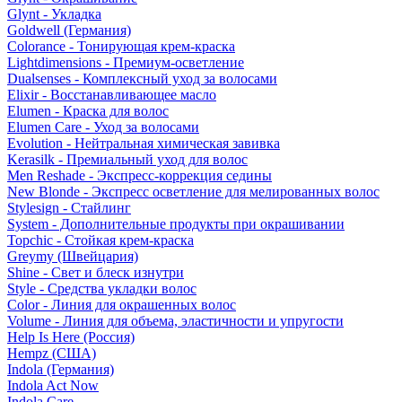
Glynt - Укладка
Goldwell (Германия)
Colorance - Тонирующая крем-краска
Lightdimensions - Премиум-осветление
Dualsenses - Комплексный уход за волосами
Elixir - Восстанавливающее масло
Elumen - Краска для волос
Elumen Care - Уход за волосами
Evolution - Нейтральная химическая завивка
Kerasilk - Премиальный уход для волос
Men Reshade - Экспресс-коррекция седины
New Blonde - Экспресс осветление для мелированных волос
Stylesign - Стайлинг
System - Дополнительные продукты при окрашивании
Topchic - Стойкая крем-краска
Greymy (Швейцария)
Shine - Свет и блеск изнутри
Style - Средства укладки волос
Color - Линия для окрашенных волос
Volume - Линия для объема, эластичности и упругости
Help Is Here (Россия)
Hempz (США)
Indola (Германия)
Indola Act Now
Indola Care