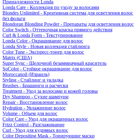
Принадлежности Londa
Londa Care - Коллекция по уходу за волосами
Blondes Unlimited - Креативная система для осветления волос
без фольги
Blondoran Blonding Powder - Препараты для осветления волос
Color Switch - Оттеночная краска прямого действия
Curl & Londa Form - Текстурирование
Londa Color - Окрашивание для волос
Londa Style - Новая коллекция стайлинга
Color Tune - Экспресс-тонер для волос
Matrix (США)
Super Sync - Щелочной безаммиачный краситель
SoColor - Стойкое окрашивание для волос
Moroccanoil (Израиль)
Styling - Стайлинг и укладка
Brushes - Брашинги и расчески
Treatment - Уход за волосами и кожей головы
Dry Shampoo - Сухие шампуни
Repair - Восстановление волос
Hydration - Увлажнение волос
Volume - Объем для волос
Color Care - Уход для окрашенных волос
Frizz Control - Разглаживание
Curl - Уход для кудрявых волос
Color Depositing Mask - Тонирующие маски