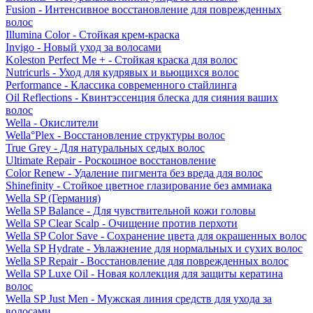
Fusion - Интенсивное восстановление для поврежденных
волос
Illumina Color - Стойкая крем-краска
Invigo - Новый уход за волосами
Koleston Perfect Me + - Стойкая краска для волос
Nutricurls - Уход для кудрявых и вьющихся волос
Performance - Классика современного стайлинга
Oil Reflections - Квинтэссенция блеска для сияния ваших
волос
Wella - Окислители
Wella°Plex - Восстановление структуры волос
True Grey - Для натуральных седых волос
Ultimate Repair - Роскошное восстановление
Color Renew - Удаление пигмента без вреда для волос
Shinefinity - Стойкое цветное глазирование без аммиака
Wella SP (Германия)
Wella SP Balance - Для чувствительной кожи головы
Wella SP Clear Scalp - Очищение против перхоти
Wella SP Color Save - Сохранение цвета для окрашенных волос
Wella SP Hydrate - Увлажнение для нормальных и сухих волос
Wella SP Repair - Восстановление для поврежденных волос
Wella SP Luxe Oil - Новая коллекция для защиты кератина
волос
Wella SP Just Men - Мужская линия средств для ухода за
волосами