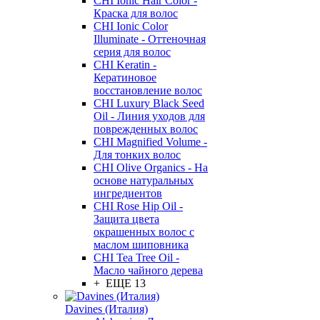
CHI Ionic Hair Color -
Краска для волос
CHI Ionic Color
Illuminate - Оттеночная
серия для волос
CHI Keratin -
Кератиновое
восстановление волос
CHI Luxury Black Seed
Oil - Линия уходов для
поврежденных волос
CHI Magnified Volume -
Для тонких волос
CHI Olive Organics - На
основе натуральных
ингредиентов
CHI Rose Hip Oil -
Защита цвета
окрашенных волос с
маслом шиповника
CHI Tea Tree Oil -
Масло чайного дерева
+ ЕЩЕ 13
Davines (Италия)