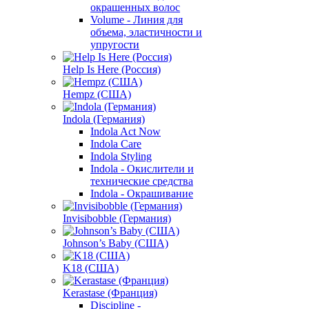
окрашенных волос
Volume - Линия для
объема, эластичности и
упругости
Help Is Here (Россия)
Hempz (США)
Indola (Германия)
Indola Act Now
Indola Care
Indola Styling
Indola - Окислители и
технические средства
Indola - Окрашивание
Invisibobble (Германия)
Johnson’s Baby (США)
K18 (США)
Kerastase (Франция)
Discipline -