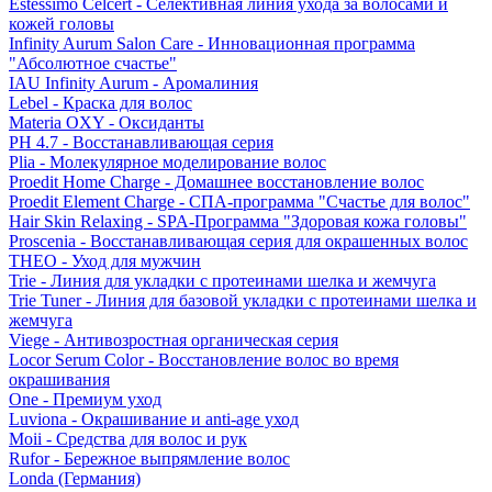
Estessimo Celcert - Селективная линия ухода за волосами и
кожей головы
Infinity Aurum Salon Care - Инновационная программа
"Абсолютное счастье"
IAU Infinity Aurum - Аромалиния
Lebel - Краска для волос
Materia OXY - Оксиданты
PH 4.7 - Восстанавливающая серия
Plia - Молекулярное моделирование волос
Proedit Home Charge - Домашнее восстановление волос
Proedit Element Charge - СПА-программа "Счастье для волос"
Hair Skin Relaxing - SPA-Программа "Здоровая кожа головы"
Proscenia - Восстанавливающая серия для окрашенных волос
THEO - Уход для мужчин
Trie - Линия для укладки с протеинами шелка и жемчуга
Trie Tuner - Линия для базовой укладки с протеинами шелка и
жемчуга
Viege - Антивозростная органическая серия
Locor Serum Color - Восстановление волос во время
окрашивания
One - Премиум уход
Luviona - Окрашивание и anti-age уход
Moii - Средства для волос и рук
Rufor - Бережное выпрямление волос
Londa (Германия)