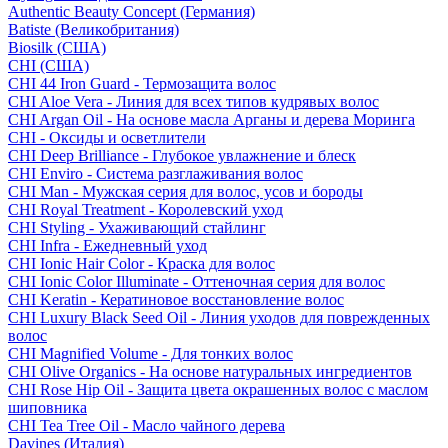
Authentic Beauty Concept (Германия)
Batiste (Великобритания)
Biosilk (США)
CHI (США)
CHI 44 Iron Guard - Термозащита волос
CHI Aloe Vera - Линия для всех типов кудрявых волос
CHI Argan Oil - На основе масла Арганы и дерева Моринга
CHI - Оксиды и осветлители
CHI Deep Brilliance - Глубокое увлажнение и блеск
CHI Enviro - Система разглаживания волос
CHI Man - Мужская серия для волос, усов и бороды
CHI Royal Treatment - Королевский уход
CHI Styling - Ухаживающий стайлинг
CHI Infra - Ежедневный уход
CHI Ionic Hair Color - Краска для волос
CHI Ionic Color Illuminate - Оттеночная серия для волос
CHI Keratin - Кератиновое восстановление волос
CHI Luxury Black Seed Oil - Линия уходов для поврежденных
волос
CHI Magnified Volume - Для тонких волос
CHI Olive Organics - На основе натуральных ингредиентов
CHI Rose Hip Oil - Защита цвета окрашенных волос с маслом
шиповника
CHI Tea Tree Oil - Масло чайного дерева
Davines (Италия)