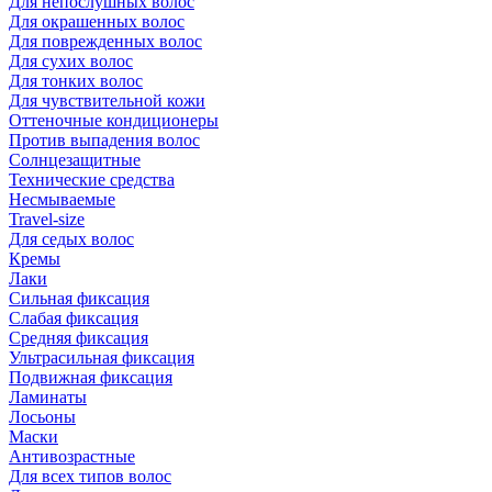
Для непослушных волос
Для окрашенных волос
Для поврежденных волос
Для сухих волос
Для тонких волос
Для чувствительной кожи
Оттеночные кондиционеры
Против выпадения волос
Солнцезащитные
Технические средства
Несмываемые
Travel-size
Для седых волос
Кремы
Лаки
Сильная фиксация
Слабая фиксация
Средняя фиксация
Ультрасильная фиксация
Подвижная фиксация
Ламинаты
Лосьоны
Маски
Антивозрастные
Для всех типов волос