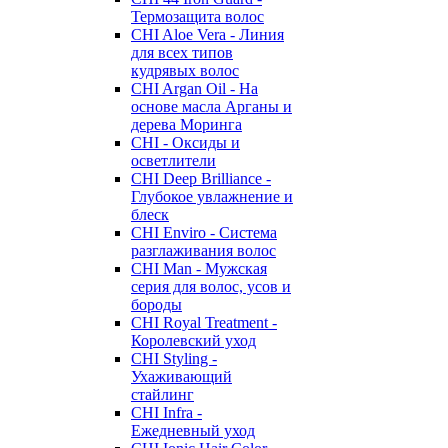
Термозащита волос
CHI Aloe Vera - Линия
для всех типов
кудрявых волос
CHI Argan Oil - На
основе масла Арганы и
дерева Моринга
CHI - Оксиды и
осветлители
CHI Deep Brilliance -
Глубокое увлажнение и
блеск
CHI Enviro - Система
разглаживания волос
CHI Man - Мужская
серия для волос, усов и
бороды
CHI Royal Treatment -
Королевский уход
CHI Styling -
Ухаживающий
стайлинг
CHI Infra -
Ежедневный уход