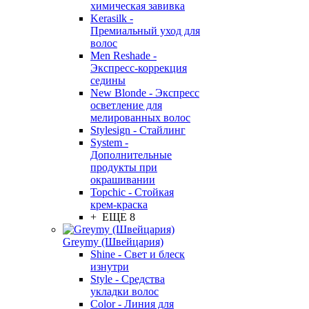
химическая завивка
Kerasilk -
Премиальный уход для
волос
Men Reshade -
Экспресс-коррекция
седины
New Blonde - Экспресс
осветление для
мелированных волос
Stylesign - Стайлинг
System -
Дополнительные
продукты при
окрашивании
Topchic - Стойкая
крем-краска
+ ЕЩЕ 8
Greymy (Швейцария)
Shine - Свет и блеск
изнутри
Style - Средства
укладки волос
Color - Линия для