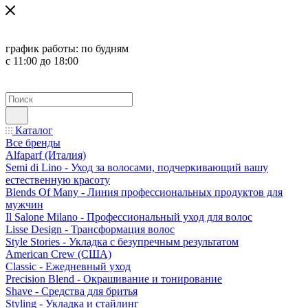
график работы:
по будням
с 11:00 до 18:00
Каталог
Все бренды
Alfaparf (Италия)
Semi di Lino - Уход за волосами, подчеркивающий вашу
естественную красоту
Blends Of Many - Линия профессиональных продуктов для
мужчин
Il Salone Milano - Профессиональный уход для волос
Lisse Design - Трансформация волос
Style Stories - Укладка с безупречным результатом
American Crew (США)
Classic - Ежедневный уход
Precision Blend - Окрашивание и тонирование
Shave - Средства для бритья
Styling - Укладка и стайлинг