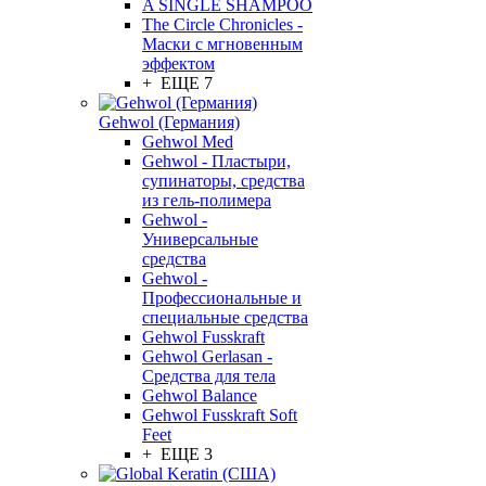
A SINGLE SHAMPOO
The Circle Chronicles -
Маски с мгновенным
эффектом
+ ЕЩЕ 7
Gehwol (Германия)
Gehwol Med
Gehwol - Пластыри,
супинаторы, средства
из гель-полимера
Gehwol -
Универсальные
средства
Gehwol -
Профессиональные и
специальные средства
Gehwol Fusskraft
Gehwol Gerlasan -
Средства для тела
Gehwol Balance
Gehwol Fusskraft Soft
Feet
+ ЕЩЕ 3