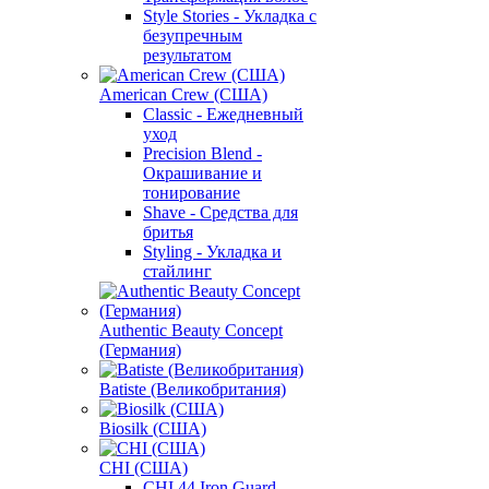
Style Stories - Укладка с
безупречным
результатом
American Crew (США)
Classic - Ежедневный
уход
Precision Blend -
Окрашивание и
тонирование
Shave - Средства для
бритья
Styling - Укладка и
стайлинг
Authentic Beauty Concept
(Германия)
Batiste (Великобритания)
Biosilk (США)
CHI (США)
CHI 44 Iron Guard -