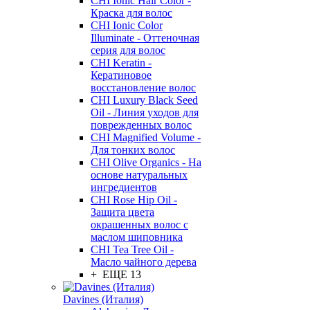
CHI Ionic Hair Color -
Краска для волос
CHI Ionic Color
Illuminate - Оттеночная
серия для волос
CHI Keratin -
Кератиновое
восстановление волос
CHI Luxury Black Seed
Oil - Линия уходов для
поврежденных волос
CHI Magnified Volume -
Для тонких волос
CHI Olive Organics - На
основе натуральных
ингредиентов
CHI Rose Hip Oil -
Защита цвета
окрашенных волос с
маслом шиповника
CHI Tea Tree Oil -
Масло чайного дерева
+ ЕЩЕ 13
Davines (Италия)