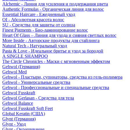
Alchemic - Линия для усиления и поддержания цвета
Authentic Formulas - Органическая линия для волос
Essential Haircare - Eжедневный уход
OI - Абсолютная красота волос
SU - Средства для защиты от солнца
Finest Pigments - Био-ламинирование волос
Heart Of Glass – Линия для ухода и сияния светлых волос
More Inside - Авторские продукты для стайлинга
Natural Tech - Натуральный уход
Pasta & Love - Идеальное бритье и уход за бородой
A SINGLE SHAMPOO
The Circle Chronicles - Маски с мгновенным эффектом
Gehwol (Германия)
Gehwol Med
Gehwol - Пластыри, супинаторы, средства из гель-полимера
Gehwol - Универсальные средства
Gehwol - Профессиональные и специальные средства
Gehwol Fusskraft
Gehwol Gerlasan - Средства для тела
Gehwol Balance
Gehwol Fusskraft Soft Feet
Global Keratin (США)
Glynt (Германия)
Glynt - Уход
Glynt - Окрашивание