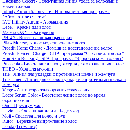
Estessimo Celcert - Селективная линия ухода за волосами и
кожей головы
Infinity Aurum Salon Care - Инновационная программа
"Абсолютное счастье"
IAU Infinity Aurum - Аромалиния
Lebel - Краска для волос
Materia OXY - Оксиданты
PH 4.7 - Восстанавливающая серия
Plia - Молекулярное моделирование волос
Proedit Home Charge - Домашнее восстановление волос
Proedit Element Charge - СПА-программа "Счастье для волос"
Hair Skin Relaxing - SPA-Программа "Здоровая кожа головы"
Proscenia - Восстанавливающая серия для окрашенных волос
THEO - Уход для мужчин
Trie - Линия для укладки с протеинами шелка и жемчуга
Trie Tuner - Линия для базовой укладки с протеинами шелка и
жемчуга
Viege - Антивозростная органическая серия
Locor Serum Color - Восстановление волос во время
окрашивания
One - Премиум уход
Luviona - Окрашивание и anti-age уход
Moii - Средства для волос и рук
Rufor - Бережное выпрямление волос
Londa (Германия)