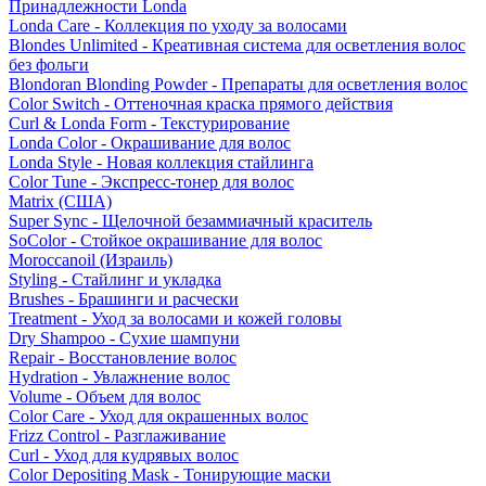
Принадлежности Londa
Londa Care - Коллекция по уходу за волосами
Blondes Unlimited - Креативная система для осветления волос
без фольги
Blondoran Blonding Powder - Препараты для осветления волос
Color Switch - Оттеночная краска прямого действия
Curl & Londa Form - Текстурирование
Londa Color - Окрашивание для волос
Londa Style - Новая коллекция стайлинга
Color Tune - Экспресс-тонер для волос
Matrix (США)
Super Sync - Щелочной безаммиачный краситель
SoColor - Стойкое окрашивание для волос
Moroccanoil (Израиль)
Styling - Стайлинг и укладка
Brushes - Брашинги и расчески
Treatment - Уход за волосами и кожей головы
Dry Shampoo - Сухие шампуни
Repair - Восстановление волос
Hydration - Увлажнение волос
Volume - Объем для волос
Color Care - Уход для окрашенных волос
Frizz Control - Разглаживание
Curl - Уход для кудрявых волос
Color Depositing Mask - Тонирующие маски