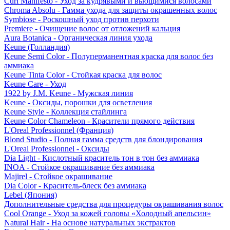
Curl Manifesto - Уход за кудрявыми и вьющимися волосами
Chroma Absolu - Гамма ухода для защиты окрашенных волос
Symbiose - Роскошный уход против перхоти
Premiere - Очищение волос от отложений кальция
Aura Botanica - Органическая линия ухода
Keune (Голландия)
Keune Semi Color - Полуперманентная краска для волос без
аммиака
Keune Tinta Color - Стойкая краска для волос
Keune Care - Уход
1922 by J.M. Keune - Мужская линия
Keune - Оксиды, порошки для осветления
Keune Style - Коллекция стайлинга
Keune Color Chameleon - Красители прямого действия
L'Oreal Professionnel (Франция)
Blond Studio - Полная гамма средств для блондирования
L'Oreal Professionnel - Оксиды
Dia Light - Кислотный краситель тон в тон без аммиака
INOA - Стойкое окрашивание без аммиака
Majirel - Стойкое окрашивание
Dia Color - Краситель-блеск без аммиака
Lebel (Япония)
Дополнительные средства для процедуры окрашивания волос
Cool Orange - Уход за кожей головы «Холодный апельсин»
Natural Hair - На основе натуральных экстрактов