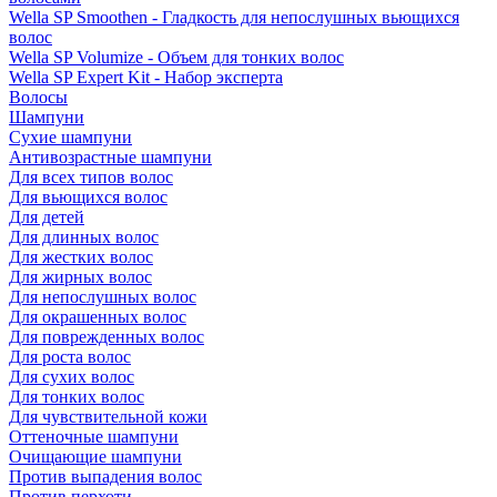
Wella SP Smoothen - Гладкость для непослушных вьющихся
волос
Wella SP Volumize - Объем для тонких волос
Wella SP Expert Kit - Набор эксперта
Волосы
Шампуни
Сухие шампуни
Антивозрастные шампуни
Для всех типов волос
Для вьющихся волос
Для детей
Для длинных волос
Для жестких волос
Для жирных волос
Для непослушных волос
Для окрашенных волос
Для поврежденных волос
Для роста волос
Для сухих волос
Для тонких волос
Для чувствительной кожи
Оттеночные шампуни
Очищающие шампуни
Против выпадения волос
Против перхоти