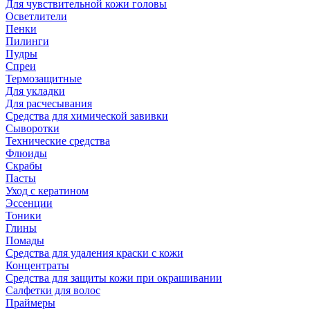
Для чувствительной кожи головы
Осветлители
Пенки
Пилинги
Пудры
Спреи
Термозащитные
Для укладки
Для расчесывания
Средства для химической завивки
Сыворотки
Технические средства
Флюиды
Скрабы
Пасты
Уход с кератином
Эссенции
Тоники
Глины
Помады
Средства для удаления краски с кожи
Концентраты
Средства для защиты кожи при окрашивании
Салфетки для волос
Праймеры