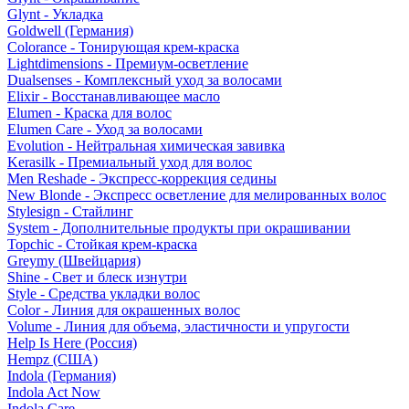
Glynt - Укладка
Goldwell (Германия)
Colorance - Тонирующая крем-краска
Lightdimensions - Премиум-осветление
Dualsenses - Комплексный уход за волосами
Elixir - Восстанавливающее масло
Elumen - Краска для волос
Elumen Care - Уход за волосами
Evolution - Нейтральная химическая завивка
Kerasilk - Премиальный уход для волос
Men Reshade - Экспресс-коррекция седины
New Blonde - Экспресс осветление для мелированных волос
Stylesign - Стайлинг
System - Дополнительные продукты при окрашивании
Topchic - Стойкая крем-краска
Greymy (Швейцария)
Shine - Свет и блеск изнутри
Style - Средства укладки волос
Color - Линия для окрашенных волос
Volume - Линия для объема, эластичности и упругости
Help Is Here (Россия)
Hempz (США)
Indola (Германия)
Indola Act Now
Indola Care