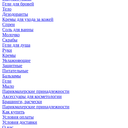
Гели для бровей
Тело
Дезодоранты
Кремы для ухода за кожей
Спреи
Соль для ванны
Молочко
Скрабы
Гели для душа
Руки
Кремы
Увлажняющие
Защитные
Питательные
Бальзамы
Гели
Мыло
Парикмахерские принадлежности
Аксессуары для косметологии
Брашинги, расчески
Парикмахерские принадлежности
Как купить
Условия оплаты
Условия доставки
О нас