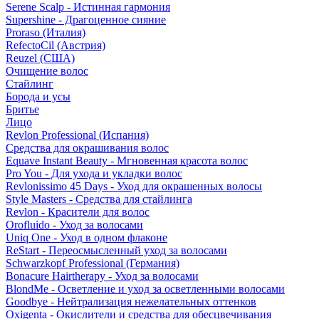
Serene Scalp - Истинная гармония
Supershine - Драгоценное сияние
Proraso (Италия)
RefectoCil (Австрия)
Reuzel (США)
Очищение волос
Стайлинг
Борода и усы
Бритье
Лицо
Revlon Professional (Испания)
Средства для окрашивания волос
Equave Instant Beauty - Мгновенная красота волос
Pro You - Для ухода и укладки волос
Revlonissimo 45 Days - Уход для окрашенных волосы
Style Masters - Средства для стайлинга
Revlon - Красители для волос
Orofluido - Уход за волосами
Uniq One - Уход в одном флаконе
ReStart - Переосмысленный уход за волосами
Schwarzkopf Professional (Германия)
Bonacure Hairtherapy - Уход за волосами
BlondMe - Осветление и уход за осветленными волосами
Goodbye - Нейтрализация нежелательных оттенков
Oxigenta - Окислители и средства для обесцвечивания