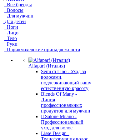
Все бренды
Волосы
Для мужчин
Для детей
Ноги
Лицо
Тело
Руки
Парикмахерские принадлежности
Alfaparf (Италия)
Semi di Lino - Уход за
волосами,
подчеркивающий вашу
естественную красоту
Blends Of Many -
Линия
профессиональных
продуктов для мужчин
Il Salone Milano -
Профессиональный
уход для волос
Lisse Design -
Трансформация волос