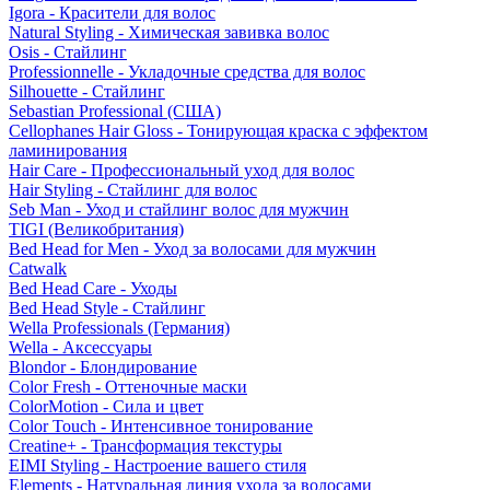
Igora - Красители для волос
Natural Styling - Химическая завивка волос
Osis - Стайлинг
Professionnelle - Укладочные средства для волос
Silhouette - Стайлинг
Sebastian Professional (США)
Cellophanes Hair Gloss - Тонирующая краска с эффектом
ламинирования
Hair Care - Профессиональный уход для волос
Hair Styling - Стайлинг для волос
Seb Man - Уход и стайлинг волос для мужчин
TIGI (Великобритания)
Bed Head for Men - Уход за волосами для мужчин
Catwalk
Bed Head Care - Уходы
Bed Head Style - Стайлинг
Wella Professionals (Германия)
Wella - Аксессуары
Blondor - Блондирование
Color Fresh - Оттеночные маски
ColorMotion - Сила и цвет
Color Touch - Интенсивное тонирование
Creatine+ - Трансформация текстуры
EIMI Styling - Настроение вашего стиля
Elements - Натуральная линия ухода за волосами