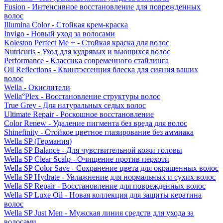
Fusion - Интенсивное восстановление для поврежденных
волос
Illumina Color - Стойкая крем-краска
Invigo - Новый уход за волосами
Koleston Perfect Me + - Стойкая краска для волос
Nutricurls - Уход для кудрявых и вьющихся волос
Performance - Классика современного стайлинга
Oil Reflections - Квинтэссенция блеска для сияния ваших
волос
Wella - Окислители
Wella°Plex - Восстановление структуры волос
True Grey - Для натуральных седых волос
Ultimate Repair - Роскошное восстановление
Color Renew - Удаление пигмента без вреда для волос
Shinefinity - Стойкое цветное глазирование без аммиака
Wella SP (Германия)
Wella SP Balance - Для чувствительной кожи головы
Wella SP Clear Scalp - Очищение против перхоти
Wella SP Color Save - Сохранение цвета для окрашенных волос
Wella SP Hydrate - Увлажнение для нормальных и сухих волос
Wella SP Repair - Восстановление для поврежденных волос
Wella SP Luxe Oil - Новая коллекция для защиты кератина
волос
Wella SP Just Men - Мужская линия средств для ухода за
волосами