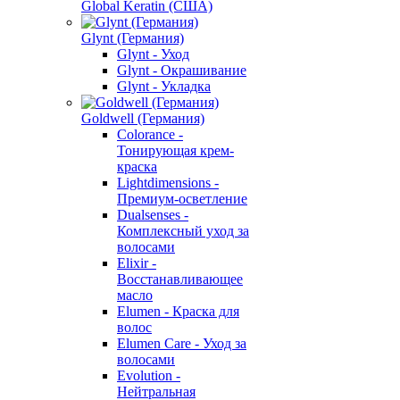
Global Keratin (США)
Glynt (Германия)
Glynt - Уход
Glynt - Окрашивание
Glynt - Укладка
Goldwell (Германия)
Colorance -
Тонирующая крем-
краска
Lightdimensions -
Премиум-осветление
Dualsenses -
Комплексный уход за
волосами
Elixir -
Восстанавливающее
масло
Elumen - Краска для
волос
Elumen Care - Уход за
волосами
Evolution -
Нейтральная