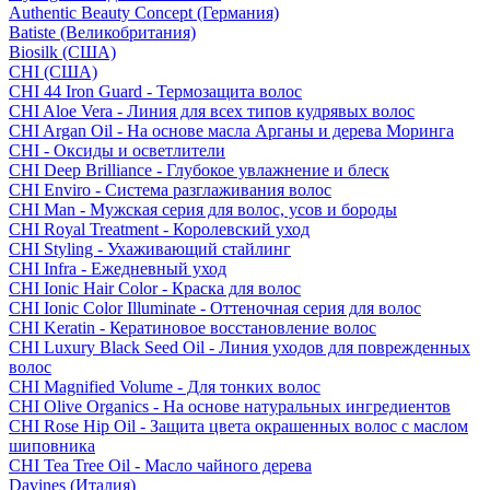
Authentic Beauty Concept (Германия)
Batiste (Великобритания)
Biosilk (США)
CHI (США)
CHI 44 Iron Guard - Термозащита волос
CHI Aloe Vera - Линия для всех типов кудрявых волос
CHI Argan Oil - На основе масла Арганы и дерева Моринга
CHI - Оксиды и осветлители
CHI Deep Brilliance - Глубокое увлажнение и блеск
CHI Enviro - Система разглаживания волос
CHI Man - Мужская серия для волос, усов и бороды
CHI Royal Treatment - Королевский уход
CHI Styling - Ухаживающий стайлинг
CHI Infra - Ежедневный уход
CHI Ionic Hair Color - Краска для волос
CHI Ionic Color Illuminate - Оттеночная серия для волос
CHI Keratin - Кератиновое восстановление волос
CHI Luxury Black Seed Oil - Линия уходов для поврежденных
волос
CHI Magnified Volume - Для тонких волос
CHI Olive Organics - На основе натуральных ингредиентов
CHI Rose Hip Oil - Защита цвета окрашенных волос с маслом
шиповника
CHI Tea Tree Oil - Масло чайного дерева
Davines (Италия)