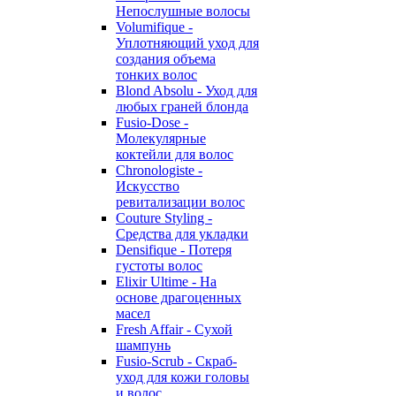
Непослушные волосы
Volumifique -
Уплотняющий уход для
создания объема
тонких волос
Blond Absolu - Уход для
любых граней блонда
Fusio-Dose -
Молекулярные
коктейли для волос
Chronologiste -
Искусство
ревитализации волос
Couture Styling -
Средства для укладки
Densifique - Потеря
густоты волос
Elixir Ultime - На
основе драгоценных
масел
Fresh Affair - Сухой
шампунь
Fusio-Scrub - Скраб-
уход для кожи головы
и волос