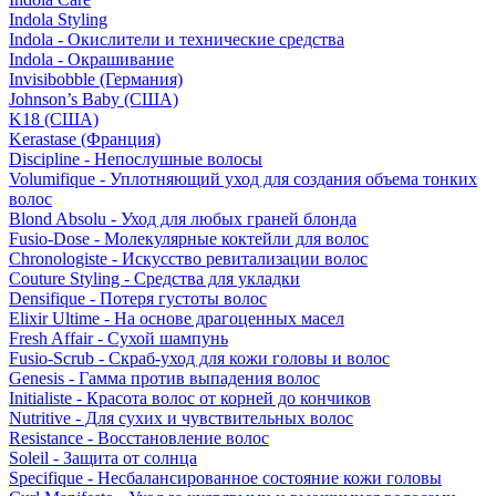
Indola Styling
Indola - Окислители и технические средства
Indola - Окрашивание
Invisibobble (Германия)
Johnson’s Baby (США)
K18 (США)
Kerastase (Франция)
Discipline - Непослушные волосы
Volumifique - Уплотняющий уход для создания объема тонких
волос
Blond Absolu - Уход для любых граней блонда
Fusio-Dose - Молекулярные коктейли для волос
Chronologiste - Искусство ревитализации волос
Couture Styling - Средства для укладки
Densifique - Потеря густоты волос
Elixir Ultime - На основе драгоценных масел
Fresh Affair - Сухой шампунь
Fusio-Scrub - Скраб-уход для кожи головы и волос
Genesis - Гамма против выпадения волос
Initialiste - Красота волос от корней до кончиков
Nutritive - Для сухих и чувствительных волос
Resistance - Восстановление волос
Soleil - Защита от солнца
Specifique - Несбалансированное состояние кожи головы