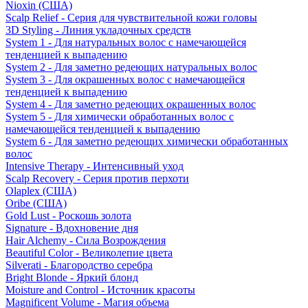
Nioxin (США)
Scalp Relief - Серия для чувствительной кожи головы
3D Styling - Линия укладочных средств
System 1 - Для натуральных волос с намечающейся
тенденцией к выпадению
System 2 - Для заметно редеющих натуральных волос
System 3 - Для окрашенных волос с намечающейся
тенденцией к выпадению
System 4 - Для заметно редеющих окрашенных волос
System 5 - Для химически обработанных волос с
намечающейся тенденцией к выпадению
System 6 - Для заметно редеющих химически обработанных
волос
Intensive Therapy - Интенсивный уход
Scalp Recovery - Серия против перхоти
Olaplex (США)
Oribe (США)
Gold Lust - Роскошь золота
Signature - Вдохновение дня
Hair Alchemy - Сила Возрождения
Beautiful Color - Великолепие цвета
Silverati - Благородство серебра
Bright Blonde - Яркий блонд
Moisture and Control - Источник красоты
Magnificent Volume - Магия объема