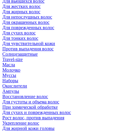
Для вьющихся волос
Для жестких волос
Для жирных волос
Для непослушных волос
Для окрашенных волос
Для поврежденных волос
Для сухих волос
Для тонких волос
Для чувствительной кожи
Против выпадения волос
Солнцезащитные
Travel-size
Масла
Молочко
Муссы
Наборы
Окислители
Ампулы
Восстановление волос
Для густоты и объема волос
При химической обработке
Для сухих и поврежденных волос
Рост волос, против выпадения
Укрепление волос
Для жирной кожи головы