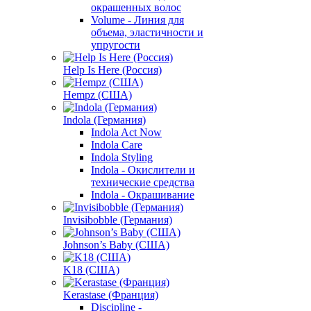
окрашенных волос
Volume - Линия для
объема, эластичности и
упругости
Help Is Here (Россия)
Hempz (США)
Indola (Германия)
Indola Act Now
Indola Care
Indola Styling
Indola - Окислители и
технические средства
Indola - Окрашивание
Invisibobble (Германия)
Johnson’s Baby (США)
K18 (США)
Kerastase (Франция)
Discipline -