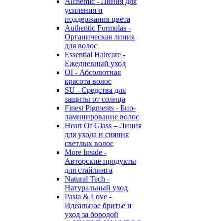
Alchemic - Линия для
усиления и
поддержания цвета
Authentic Formulas -
Органическая линия
для волос
Essential Haircare -
Eжедневный уход
OI - Абсолютная
красота волос
SU - Средства для
защиты от солнца
Finest Pigments - Био-
ламинирование волос
Heart Of Glass – Линия
для ухода и сияния
светлых волос
More Inside -
Авторские продукты
для стайлинга
Natural Tech -
Натуральный уход
Pasta & Love -
Идеальное бритье и
уход за бородой