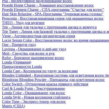
Plia - Молекулярное моделирование волос
Proedit Home Charge - Домашнее восстановление волос
Proedit Element Charge - СПА-программа "Счастье для волос"
Hair Skin Relaxing - SPA-Программа "Здоровая кожа головы"
Proscenia - Восстанавливающая серия для окрашенных волос
THEO - Уход для мужчин
Trie - Линия для укладки с протеинами шелка и жемчуга
Trie Tuner - Линия для базовой укладки с протеинами шелка и 
Viege - Антивозростная органическая серия
Locor Serum Color - Восстановление волос во время окрашиван
One - Премиум уход
Luviona - Окрашивание и anti-age уход
Moii - Средства для волос и рук
Rufor - Бережное выпрямление волос
Londa (Германия)
Принадлежности Londa
Londa Care - Коллекция по уходу за волосами
Blondes Unlimited - Креативная система для осветления волос б
Blondoran Blonding Powder - Препараты для осветления волос
Color Switch - Оттеночная краска прямого действия
Curl & Londa Form - Текстурирование
Londa Color - Окрашивание для волос
Londa Style - Новая коллекция стайлинга
Color Tune - Экспресс-тонер для волос
Matrix (США)