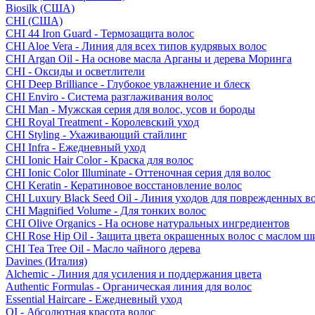
Biosilk (США)
CHI (США)
CHI 44 Iron Guard - Термозащита волос
CHI Aloe Vera - Линия для всех типов кудрявых волос
CHI Argan Oil - На основе масла Арганы и дерева Моринга
CHI - Оксиды и осветлители
CHI Deep Brilliance - Глубокое увлажнение и блеск
CHI Enviro - Система разглаживания волос
CHI Man - Мужская серия для волос, усов и бороды
CHI Royal Treatment - Королевский уход
CHI Styling - Ухаживающий стайлинг
CHI Infra - Ежедневный уход
CHI Ionic Hair Color - Краска для волос
CHI Ionic Color Illuminate - Оттеночная серия для волос
CHI Keratin - Кератиновое восстановление волос
CHI Luxury Black Seed Oil - Линия уходов для поврежденных в
CHI Magnified Volume - Для тонких волос
CHI Olive Organics - На основе натуральных ингредиентов
CHI Rose Hip Oil - Защита цвета окрашенных волос с маслом 
CHI Tea Tree Oil - Масло чайного дерева
Davines (Италия)
Alchemic - Линия для усиления и поддержания цвета
Authentic Formulas - Органическая линия для волос
Essential Haircare - Eжедневный уход
OI - Абсолютная красота волос