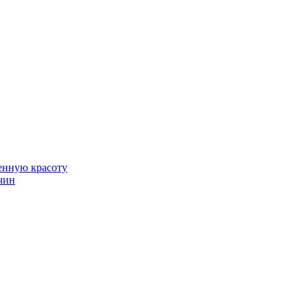
венную красоту
чин