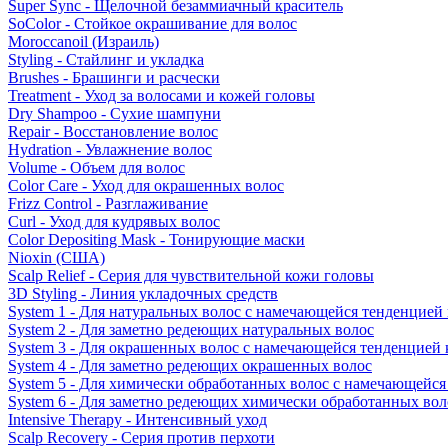
Super Sync - Щелочной безаммиачный краситель
SoColor - Стойкое окрашивание для волос
Moroccanoil (Израиль)
Styling - Стайлинг и укладка
Brushes - Брашинги и расчески
Treatment - Уход за волосами и кожей головы
Dry Shampoo - Сухие шампуни
Repair - Восстановление волос
Hydration - Увлажнение волос
Volume - Объем для волос
Color Care - Уход для окрашенных волос
Frizz Control - Разглаживание
Curl - Уход для кудрявых волос
Color Depositing Mask - Тонирующие маски
Nioxin (США)
Scalp Relief - Серия для чувствительной кожи головы
3D Styling - Линия укладочных средств
System 1 - Для натуральных волос с намечающейся тенденцией
System 2 - Для заметно редеющих натуральных волос
System 3 - Для окрашенных волос с намечающейся тенденцией
System 4 - Для заметно редеющих окрашенных волос
System 5 - Для химически обработанных волос с намечающейс
System 6 - Для заметно редеющих химически обработанных вол
Intensive Therapy - Интенсивный уход
Scalp Recovery - Серия против перхоти