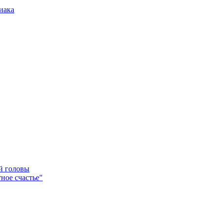
иака
ей головы
ное счастье"