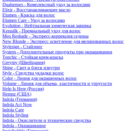
Dualsenses - Комплексный уход за волосами
Elixir - Восстанавливающее масло
Elumen - Краска для волос
Elumen Care - Уход за волосами
Evolution - Нейтральная химическая завивка
Kerasilk - Премиальный уход для волос
Men Reshade - Экспресс-коррекция седины
New Blonde - Экспресс осветление для мелированных волос
Stylesign - Стайлинг
System - Дополнительные продукты при окрашивании
Topchic - Стойкая крем-краска
Greymy (Швейцария)
Shine - Свет и блеск изнутри
Style - Средства укладки волос
Color - Линия для окрашенных волос
Volume - Линия для объема, эластичности и упругости
Help Is Here (Россия)
Hempz (США)
Indola (Германия)
Indola Act Now
Indola Care
Indola Styling
Indola - Окислители и технические средства
Indola - Окрашивание
Invisibobble (Германия)