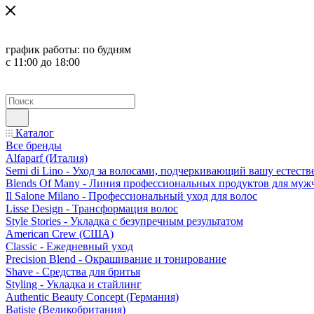
график работы:
по будням
с 11:00 до 18:00
Каталог
Все бренды
Alfaparf (Италия)
Semi di Lino - Уход за волосами, подчеркивающий вашу естест
Blends Of Many - Линия профессиональных продуктов для муж
Il Salone Milano - Профессиональный уход для волос
Lisse Design - Трансформация волос
Style Stories - Укладка с безупречным результатом
American Crew (США)
Classic - Ежедневный уход
Precision Blend - Окрашивание и тонирование
Shave - Средства для бритья
Styling - Укладка и стайлинг
Authentic Beauty Concept (Германия)
Batiste (Великобритания)