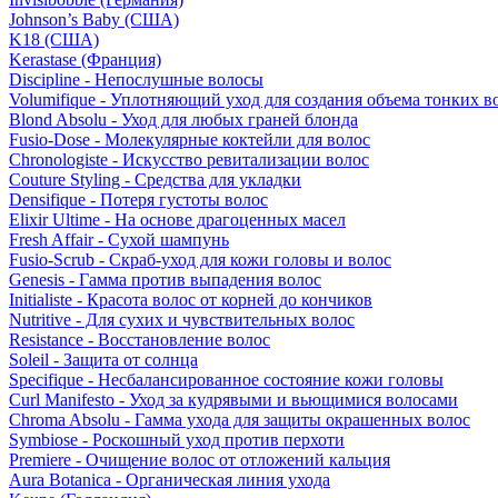
Johnson’s Baby (США)
K18 (США)
Kerastase (Франция)
Discipline - Непослушные волосы
Volumifique - Уплотняющий уход для создания объема тонких в
Blond Absolu - Уход для любых граней блонда
Fusio-Dose - Молекулярные коктейли для волос
Chronologiste - Искусство ревитализации волос
Couture Styling - Средства для укладки
Densifique - Потеря густоты волос
Elixir Ultime - На основе драгоценных масел
Fresh Affair - Сухой шампунь
Fusio-Scrub - Скраб-уход для кожи головы и волос
Genesis - Гамма против выпадения волос
Initialiste - Красота волос от корней до кончиков
Nutritive - Для сухих и чувствительных волос
Resistance - Восстановление волос
Soleil - Защита от солнца
Specifique - Несбалансированное состояние кожи головы
Curl Manifesto - Уход за кудрявыми и вьющимися волосами
Chroma Absolu - Гамма ухода для защиты окрашенных волос
Symbiose - Роскошный уход против перхоти
Premiere - Очищение волос от отложений кальция
Aura Botanica - Органическая линия ухода