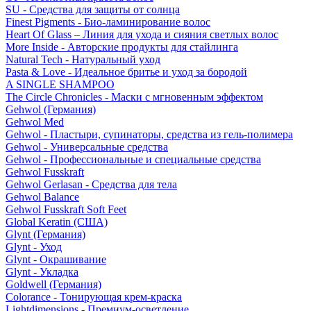
SU - Средства для защиты от солнца
Finest Pigments - Био-ламинирование волос
Heart Of Glass – Линия для ухода и сияния светлых волос
More Inside - Авторские продукты для стайлинга
Natural Tech - Натуральный уход
Pasta & Love - Идеальное бритье и уход за бородой
A SINGLE SHAMPOO
The Circle Chronicles - Маски с мгновенным эффектом
Gehwol (Германия)
Gehwol Med
Gehwol - Пластыри, супинаторы, средства из гель-полимера
Gehwol - Универсальные средства
Gehwol - Профессиональные и специальные средства
Gehwol Fusskraft
Gehwol Gerlasan - Средства для тела
Gehwol Balance
Gehwol Fusskraft Soft Feet
Global Keratin (США)
Glynt (Германия)
Glynt - Уход
Glynt - Окрашивание
Glynt - Укладка
Goldwell (Германия)
Colorance - Тонирующая крем-краска
Lightdimensions - Премиум-осветление