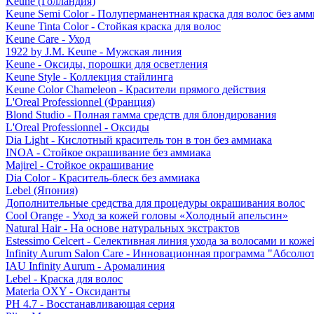
Keune (Голландия)
Keune Semi Color - Полуперманентная краска для волос без амм
Keune Tinta Color - Стойкая краска для волос
Keune Care - Уход
1922 by J.M. Keune - Мужская линия
Keune - Оксиды, порошки для осветления
Keune Style - Коллекция стайлинга
Keune Color Chameleon - Красители прямого действия
L'Oreal Professionnel (Франция)
Blond Studio - Полная гамма средств для блондирования
L'Oreal Professionnel - Оксиды
Dia Light - Кислотный краситель тон в тон без аммиака
INOA - Стойкое окрашивание без аммиака
Majirel - Стойкое окрашивание
Dia Color - Краситель-блеск без аммиака
Lebel (Япония)
Дополнительные средства для процедуры окрашивания волос
Cool Orange - Уход за кожей головы «Холодный апельсин»
Natural Hair - На основе натуральных экстрактов
Estessimo Celcert - Селективная линия ухода за волосами и кож
Infinity Aurum Salon Care - Инновационная программа "Абсолют
IAU Infinity Aurum - Аромалиния
Lebel - Краска для волос
Materia OXY - Оксиданты
PH 4.7 - Восстанавливающая серия