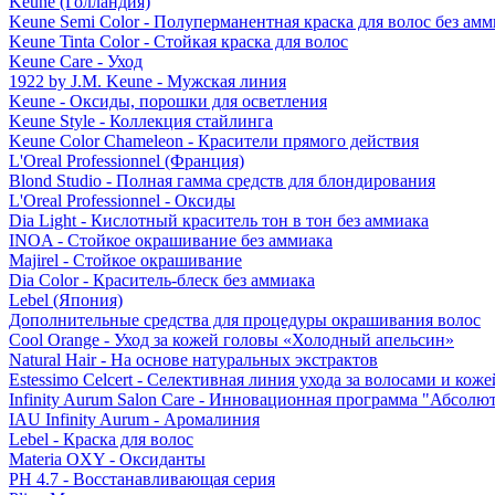
Keune (Голландия)
Keune Semi Color - Полуперманентная краска для волос без амм
Keune Tinta Color - Стойкая краска для волос
Keune Care - Уход
1922 by J.M. Keune - Мужская линия
Keune - Оксиды, порошки для осветления
Keune Style - Коллекция стайлинга
Keune Color Chameleon - Красители прямого действия
L'Oreal Professionnel (Франция)
Blond Studio - Полная гамма средств для блондирования
L'Oreal Professionnel - Оксиды
Dia Light - Кислотный краситель тон в тон без аммиака
INOA - Стойкое окрашивание без аммиака
Majirel - Стойкое окрашивание
Dia Color - Краситель-блеск без аммиака
Lebel (Япония)
Дополнительные средства для процедуры окрашивания волос
Cool Orange - Уход за кожей головы «Холодный апельсин»
Natural Hair - На основе натуральных экстрактов
Estessimo Celcert - Селективная линия ухода за волосами и кож
Infinity Aurum Salon Care - Инновационная программа "Абсолют
IAU Infinity Aurum - Аромалиния
Lebel - Краска для волос
Materia OXY - Оксиданты
PH 4.7 - Восстанавливающая серия