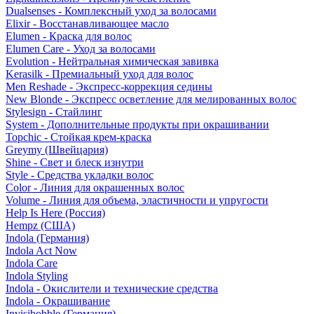
Dualsenses - Комплексный уход за волосами
Elixir - Восстанавливающее масло
Elumen - Краска для волос
Elumen Care - Уход за волосами
Evolution - Нейтральная химическая завивка
Kerasilk - Премиальный уход для волос
Men Reshade - Экспресс-коррекция седины
New Blonde - Экспресс осветление для мелированных волос
Stylesign - Стайлинг
System - Дополнительные продукты при окрашивании
Topchic - Стойкая крем-краска
Greymy (Швейцария)
Shine - Свет и блеск изнутри
Style - Средства укладки волос
Color - Линия для окрашенных волос
Volume - Линия для объема, эластичности и упругости
Help Is Here (Россия)
Hempz (США)
Indola (Германия)
Indola Act Now
Indola Care
Indola Styling
Indola - Окислители и технические средства
Indola - Окрашивание
Invisibobble (Германия)