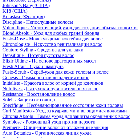
Johnson’s Baby (США)
K18 (США)
Kerastase (Франция)
Discipline - Непослушные волосы
Volumifique - Уплотняющий уход для создания объема тонких в
Blond Absolu - Уход для любых граней блонда
Fusio-Dose - Молекулярные коктейли для волос
Chronologiste - Искусство ревитализации волос
Couture Styling - Средства для укладки
Densifique - Потеря густоты волос
Elixir Ultime - На основе драгоценных масел
Fresh Affair - Сухой шампунь
Fusio-Scrub - Скраб-уход для кожи головы и волос
Genesis - Гамма против выпадения волос
Initialiste - Красота волос от корней до кончиков
Nutritive - Для сухих и чувствительных волос
Resistance - Восстановление волос
Soleil - Защита от солнца
Specifique - Несбалансированное состояние кожи головы
Curl Manifesto - Уход за кудрявыми и вьющимися волосами
Chroma Absolu - Гамма ухода для защиты окрашенных волос
Symbiose - Роскошный уход против перхоти
Premiere - Очищение волос от отложений кальция
Aura Botanica - Органическая линия ухода