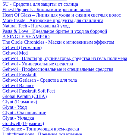
SU - Средства для защиты от солнца
Finest Pigments - Био-ламинирование волос
Heart Of Glass – Линия для ухода и сияния светлых волос
More Inside - Авторские продукты для стайлинга
Natural Tech - Натуральный уход
Pasta & Love - Идеальное бритье и уход за бородой
A SINGLE SHAMPOO
The Circle Chronicles - Маски с мгновенным эффектом
Gehwol (Германия)
Gehwol Med
Gehwol - Пластыри, супинаторы, средства из гель-полимера
Gehwol - Универсальные средства
Gehwol - Профессиональные и специальные средства
Gehwol Fusskraft
Gehwol Gerlasan - Средства для тела
Gehwol Balance
Gehwol Fusskraft Soft Feet
Global Keratin (США)
Glynt (Германия)
Glynt - Уход
Glynt - Окрашивание
Glynt - Укладка
Goldwell (Германия)
Colorance - Тонирующая крем-краска
Lightdimensions - Премиум-осветление