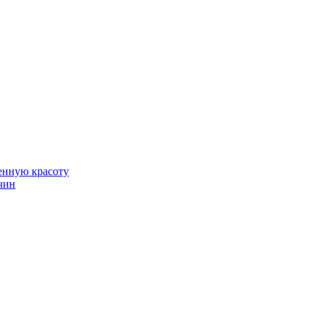
венную красоту
чин