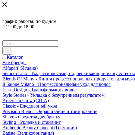
график работы:
по будням
с 11:00 до 18:00
Каталог
Все бренды
Alfaparf (Италия)
Semi di Lino - Уход за волосами, подчеркивающий вашу естест
Blends Of Many - Линия профессиональных продуктов для муж
Il Salone Milano - Профессиональный уход для волос
Lisse Design - Трансформация волос
Style Stories - Укладка с безупречным результатом
American Crew (США)
Classic - Ежедневный уход
Precision Blend - Окрашивание и тонирование
Shave - Средства для бритья
Styling - Укладка и стайлинг
Authentic Beauty Concept (Германия)
Batiste (Великобритания)