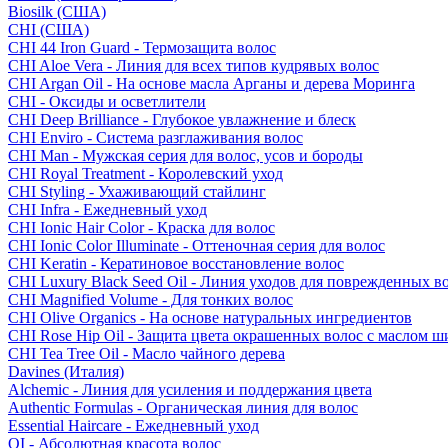
Biosilk (США)
CHI (США)
CHI 44 Iron Guard - Термозащита волос
CHI Aloe Vera - Линия для всех типов кудрявых волос
CHI Argan Oil - На основе масла Арганы и дерева Моринга
CHI - Оксиды и осветлители
CHI Deep Brilliance - Глубокое увлажнение и блеск
CHI Enviro - Система разглаживания волос
CHI Man - Мужская серия для волос, усов и бороды
CHI Royal Treatment - Королевский уход
CHI Styling - Ухаживающий стайлинг
CHI Infra - Ежедневный уход
CHI Ionic Hair Color - Краска для волос
CHI Ionic Color Illuminate - Оттеночная серия для волос
CHI Keratin - Кератиновое восстановление волос
CHI Luxury Black Seed Oil - Линия уходов для поврежденных в
CHI Magnified Volume - Для тонких волос
CHI Olive Organics - На основе натуральных ингредиентов
CHI Rose Hip Oil - Защита цвета окрашенных волос с маслом 
CHI Tea Tree Oil - Масло чайного дерева
Davines (Италия)
Alchemic - Линия для усиления и поддержания цвета
Authentic Formulas - Органическая линия для волос
Essential Haircare - Eжедневный уход
OI - Абсолютная красота волос