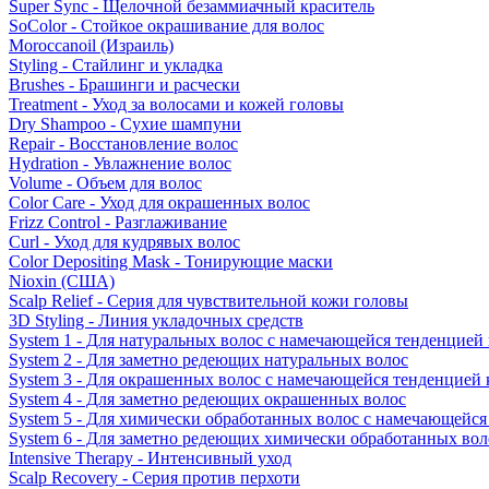
Super Sync - Щелочной безаммиачный краситель
SoColor - Стойкое окрашивание для волос
Moroccanoil (Израиль)
Styling - Стайлинг и укладка
Brushes - Брашинги и расчески
Treatment - Уход за волосами и кожей головы
Dry Shampoo - Сухие шампуни
Repair - Восстановление волос
Hydration - Увлажнение волос
Volume - Объем для волос
Color Care - Уход для окрашенных волос
Frizz Control - Разглаживание
Curl - Уход для кудрявых волос
Color Depositing Mask - Тонирующие маски
Nioxin (США)
Scalp Relief - Серия для чувствительной кожи головы
3D Styling - Линия укладочных средств
System 1 - Для натуральных волос с намечающейся тенденцией
System 2 - Для заметно редеющих натуральных волос
System 3 - Для окрашенных волос с намечающейся тенденцией
System 4 - Для заметно редеющих окрашенных волос
System 5 - Для химически обработанных волос с намечающейс
System 6 - Для заметно редеющих химически обработанных вол
Intensive Therapy - Интенсивный уход
Scalp Recovery - Серия против перхоти