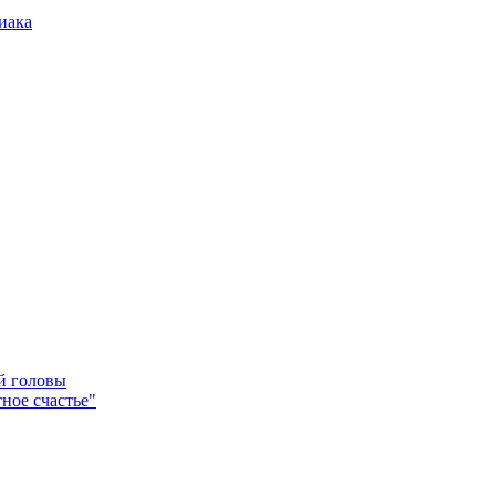
иака
ей головы
ное счастье"