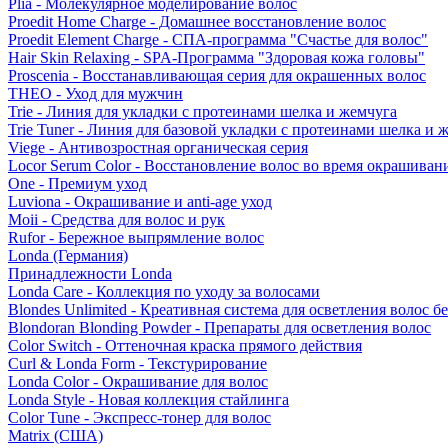
Plia - Молекулярное моделирование волос
Proedit Home Charge - Домашнее восстановление волос
Proedit Element Charge - СПА-программа "Счастье для волос"
Hair Skin Relaxing - SPA-Программа "Здоровая кожа головы"
Proscenia - Восстанавливающая серия для окрашенных волос
THEO - Уход для мужчин
Trie - Линия для укладки с протеинами шелка и жемчуга
Trie Tuner - Линия для базовой укладки с протеинами шелка и 
Viege - Антивозростная органическая серия
Locor Serum Color - Восстановление волос во время окрашиван
One - Премиум уход
Luviona - Окрашивание и anti-age уход
Moii - Средства для волос и рук
Rufor - Бережное выпрямление волос
Londa (Германия)
Принадлежности Londa
Londa Care - Коллекция по уходу за волосами
Blondes Unlimited - Креативная система для осветления волос б
Blondoran Blonding Powder - Препараты для осветления волос
Color Switch - Оттеночная краска прямого действия
Curl & Londa Form - Текстурирование
Londa Color - Окрашивание для волос
Londa Style - Новая коллекция стайлинга
Color Tune - Экспресс-тонер для волос
Matrix (США)