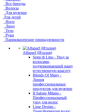
Все бренды
Волосы
Для мужчин
Для детей
Ноги
Лицо
Тело
Руки
Парикмахерские принадлежности
Alfaparf (Италия)
Semi di Lino - Уход за
волосами,
подчеркивающий вашу
естественную красоту
Blends Of Many -
Линия
профессиональных
продуктов для мужчин
Il Salone Milano -
Профессиональный
уход для волос
Lisse Design -
Трансформация волос