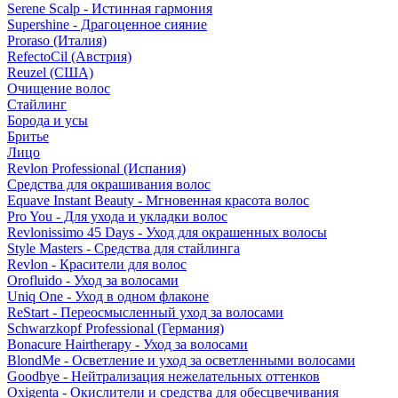
Serene Scalp - Истинная гармония
Supershine - Драгоценное сияние
Proraso (Италия)
RefectoCil (Австрия)
Reuzel (США)
Очищение волос
Стайлинг
Борода и усы
Бритье
Лицо
Revlon Professional (Испания)
Средства для окрашивания волос
Equave Instant Beauty - Мгновенная красота волос
Pro You - Для ухода и укладки волос
Revlonissimo 45 Days - Уход для окрашенных волосы
Style Masters - Средства для стайлинга
Revlon - Красители для волос
Orofluido - Уход за волосами
Uniq One - Уход в одном флаконе
ReStart - Переосмысленный уход за волосами
Schwarzkopf Professional (Германия)
Bonacure Hairtherapy - Уход за волосами
BlondMe - Осветление и уход за осветленными волосами
Goodbye - Нейтрализация нежелательных оттенков
Oxigenta - Окислители и средства для обесцвечивания