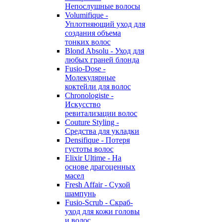
Непослушные волосы
Volumifique -
Уплотняющий уход для
создания объема
тонких волос
Blond Absolu - Уход для
любых граней блонда
Fusio-Dose -
Молекулярные
коктейли для волос
Chronologiste -
Искусство
ревитализации волос
Couture Styling -
Средства для укладки
Densifique - Потеря
густоты волос
Elixir Ultime - На
основе драгоценных
масел
Fresh Affair - Сухой
шампунь
Fusio-Scrub - Скраб-
уход для кожи головы
и волос