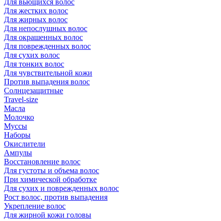
Для вьющихся волос
Для жестких волос
Для жирных волос
Для непослушных волос
Для окрашенных волос
Для поврежденных волос
Для сухих волос
Для тонких волос
Для чувствительной кожи
Против выпадения волос
Солнцезащитные
Travel-size
Масла
Молочко
Муссы
Наборы
Окислители
Ампулы
Восстановление волос
Для густоты и объема волос
При химической обработке
Для сухих и поврежденных волос
Рост волос, против выпадения
Укрепление волос
Для жирной кожи головы