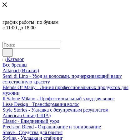
график работы:
по будням
с 11:00 до 18:00
Каталог
Все бренды
Alfaparf (Италия)
Semi di Lino - Уход за волосами, подчеркивающий вашу
естественную красоту
Blends Of Many - Линия профессиональных продуктов для
мужчин
Il Salone Milano - Профессиональный уход для волос
Lisse Design - Трансформация волос
Style Stories - Укладка с безупречным результатом
American Crew (США)
Classic - Ежедневный уход
Precision Blend - Окрашивание и тонирование
Shave - Средства для бритья
Styling - Укладка и стайлинг