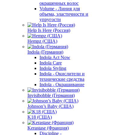
окрашенных волос
Volume - Линия для
объема, эластичности и
упругости
Help Is Here (Россия)
Hempz (США)
Indola (Германия)
Indola Act Now
Indola Care
Indola Styling
Indola - Окислители и
технические средства
Indola - Окрашивание
Invisibobble (Германия)
Johnson’s Baby (США)
K18 (США)
Kerastase (Франция)
Discipline -