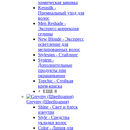
химическая завивка
Kerasilk -
Премиальный уход для
волос
Men Reshade -
Экспресс-коррекция
седины
New Blonde - Экспресс
осветление для
мелированных волос
Stylesign - Стайлинг
System -
Дополнительные
продукты при
окрашивании
Topchic - Стойкая
крем-краска
+ ЕЩЕ 8
Greymy (Швейцария)
Shine - Свет и блеск
изнутри
Style - Средства
укладки волос
Color - Линия для