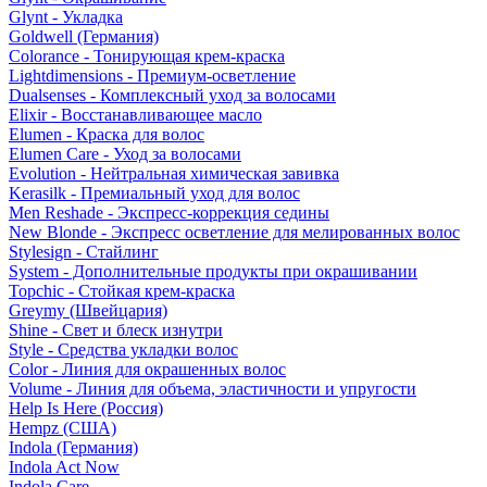
Glynt - Укладка
Goldwell (Германия)
Colorance - Тонирующая крем-краска
Lightdimensions - Премиум-осветление
Dualsenses - Комплексный уход за волосами
Elixir - Восстанавливающее масло
Elumen - Краска для волос
Elumen Care - Уход за волосами
Evolution - Нейтральная химическая завивка
Kerasilk - Премиальный уход для волос
Men Reshade - Экспресс-коррекция седины
New Blonde - Экспресс осветление для мелированных волос
Stylesign - Стайлинг
System - Дополнительные продукты при окрашивании
Topchic - Стойкая крем-краска
Greymy (Швейцария)
Shine - Свет и блеск изнутри
Style - Средства укладки волос
Color - Линия для окрашенных волос
Volume - Линия для объема, эластичности и упругости
Help Is Here (Россия)
Hempz (США)
Indola (Германия)
Indola Act Now
Indola Care