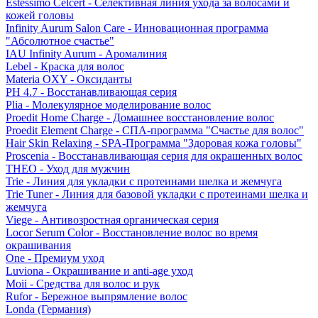
Estessimo Celcert - Селективная линия ухода за волосами и
кожей головы
Infinity Aurum Salon Care - Инновационная программа
"Абсолютное счастье"
IAU Infinity Aurum - Аромалиния
Lebel - Краска для волос
Materia OXY - Оксиданты
PH 4.7 - Восстанавливающая серия
Plia - Молекулярное моделирование волос
Proedit Home Charge - Домашнее восстановление волос
Proedit Element Charge - СПА-программа "Счастье для волос"
Hair Skin Relaxing - SPA-Программа "Здоровая кожа головы"
Proscenia - Восстанавливающая серия для окрашенных волос
THEO - Уход для мужчин
Trie - Линия для укладки с протеинами шелка и жемчуга
Trie Tuner - Линия для базовой укладки с протеинами шелка и
жемчуга
Viege - Антивозростная органическая серия
Locor Serum Color - Восстановление волос во время
окрашивания
One - Премиум уход
Luviona - Окрашивание и anti-age уход
Moii - Средства для волос и рук
Rufor - Бережное выпрямление волос
Londa (Германия)