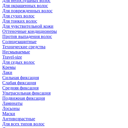
Для непослушных волос
Для окрашенных волос
Для поврежденных волос
Для сухих волос
Для тонких волос
Для чувствительной кожи
Оттеночные кондиционеры
Против выпадения волос
Солнцезащитные
Технические средства
Несмываемые
Travel-size
Для седых волос
Кремы
Лаки
Сильная фиксация
Слабая фиксация
Средняя фиксация
Ультрасильная фиксация
Подвижная фиксация
Ламинаты
Лосьоны
Маски
Антивозрастные
Для всех типов волос