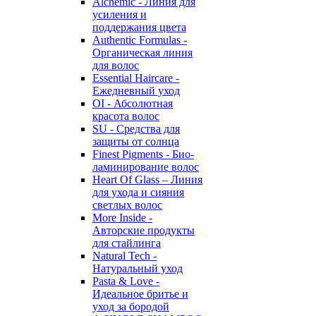
Alchemic - Линия для
усиления и
поддержания цвета
Authentic Formulas -
Органическая линия
для волос
Essential Haircare -
Eжедневный уход
OI - Абсолютная
красота волос
SU - Средства для
защиты от солнца
Finest Pigments - Био-
ламинирование волос
Heart Of Glass – Линия
для ухода и сияния
светлых волос
More Inside -
Авторские продукты
для стайлинга
Natural Tech -
Натуральный уход
Pasta & Love -
Идеальное бритье и
уход за бородой