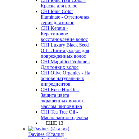
CHI Ionic Hair Color -
Краска для волос
CHI Ionic Color
Illuminate - Оттеночная
серия для волос
CHI Keratin -
Кератиновое
восстановление волос
CHI Luxury Black Seed
Oil - Линия уходов для
поврежденных волос
CHI Magnified Volume -
Для тонких волос
CHI Olive Organics - На
основе натуральных
ингредиентов
CHI Rose Hip Oil -
Защита цвета
окрашенных волос с
маслом шиповника
CHI Tea Tree Oil -
Масло чайного дерева
+ ЕЩЕ 13
Davines (Италия)