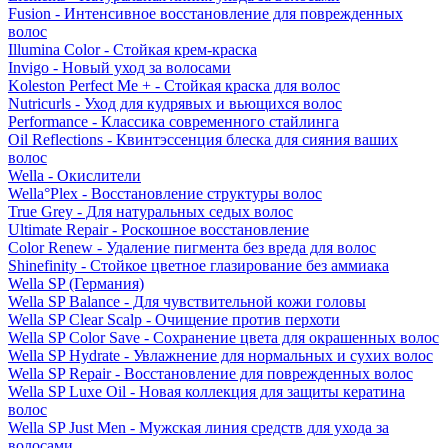
Fusion - Интенсивное восстановление для поврежденных
волос
Illumina Color - Стойкая крем-краска
Invigo - Новый уход за волосами
Koleston Perfect Me + - Стойкая краска для волос
Nutricurls - Уход для кудрявых и вьющихся волос
Performance - Классика современного стайлинга
Oil Reflections - Квинтэссенция блеска для сияния ваших
волос
Wella - Окислители
Wella°Plex - Восстановление структуры волос
True Grey - Для натуральных седых волос
Ultimate Repair - Роскошное восстановление
Color Renew - Удаление пигмента без вреда для волос
Shinefinity - Стойкое цветное глазирование без аммиака
Wella SP (Германия)
Wella SP Balance - Для чувствительной кожи головы
Wella SP Clear Scalp - Очищение против перхоти
Wella SP Color Save - Сохранение цвета для окрашенных волос
Wella SP Hydrate - Увлажнение для нормальных и сухих волос
Wella SP Repair - Восстановление для поврежденных волос
Wella SP Luxe Oil - Новая коллекция для защиты кератина
волос
Wella SP Just Men - Мужская линия средств для ухода за
волосами