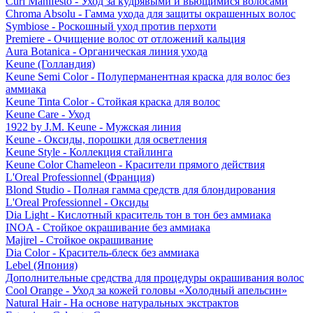
Curl Manifesto - Уход за кудрявыми и вьющимися волосами
Chroma Absolu - Гамма ухода для защиты окрашенных волос
Symbiose - Роскошный уход против перхоти
Premiere - Очищение волос от отложений кальция
Aura Botanica - Органическая линия ухода
Keune (Голландия)
Keune Semi Color - Полуперманентная краска для волос без
аммиака
Keune Tinta Color - Стойкая краска для волос
Keune Care - Уход
1922 by J.M. Keune - Мужская линия
Keune - Оксиды, порошки для осветления
Keune Style - Коллекция стайлинга
Keune Color Chameleon - Красители прямого действия
L'Oreal Professionnel (Франция)
Blond Studio - Полная гамма средств для блондирования
L'Oreal Professionnel - Оксиды
Dia Light - Кислотный краситель тон в тон без аммиака
INOA - Стойкое окрашивание без аммиака
Majirel - Стойкое окрашивание
Dia Color - Краситель-блеск без аммиака
Lebel (Япония)
Дополнительные средства для процедуры окрашивания волос
Cool Orange - Уход за кожей головы «Холодный апельсин»
Natural Hair - На основе натуральных экстрактов