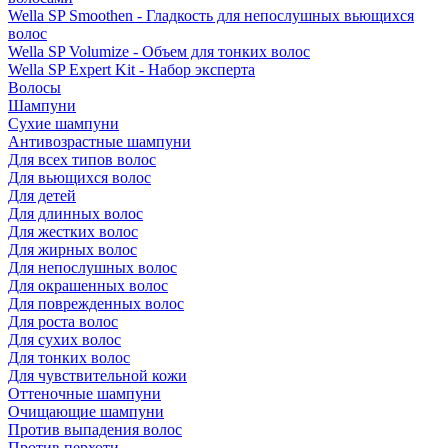
Wella SP Smoothen - Гладкость для непослушных вьющихся
волос
Wella SP Volumize - Объем для тонких волос
Wella SP Expert Kit - Набор эксперта
Волосы
Шампуни
Сухие шампуни
Антивозрастные шампуни
Для всех типов волос
Для вьющихся волос
Для детей
Для длинных волос
Для жестких волос
Для жирных волос
Для непослушных волос
Для окрашенных волос
Для поврежденных волос
Для роста волос
Для сухих волос
Для тонких волос
Для чувствительной кожи
Оттеночные шампуни
Очищающие шампуни
Против выпадения волос
Против перхоти