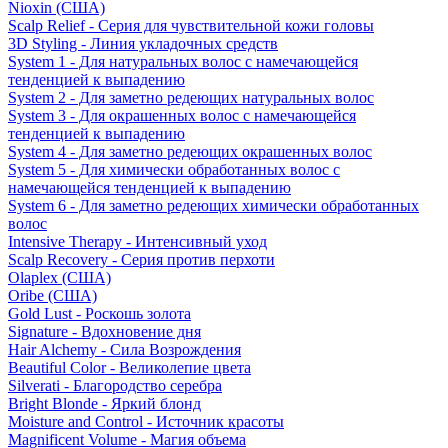
Nioxin (США)
Scalp Relief - Серия для чувствительной кожи головы
3D Styling - Линия укладочных средств
System 1 - Для натуральных волос с намечающейся
тенденцией к выпадению
System 2 - Для заметно редеющих натуральных волос
System 3 - Для окрашенных волос с намечающейся
тенденцией к выпадению
System 4 - Для заметно редеющих окрашенных волос
System 5 - Для химически обработанных волос с
намечающейся тенденцией к выпадению
System 6 - Для заметно редеющих химически обработанных
волос
Intensive Therapy - Интенсивный уход
Scalp Recovery - Серия против перхоти
Olaplex (США)
Oribe (США)
Gold Lust - Роскошь золота
Signature - Вдохновение дня
Hair Alchemy - Сила Возрождения
Beautiful Color - Великолепие цвета
Silverati - Благородство серебра
Bright Blonde - Яркий блонд
Moisture and Control - Источник красоты
Magnificent Volume - Магия объема