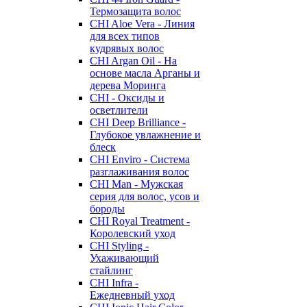
Термозащита волос
CHI Aloe Vera - Линия
для всех типов
кудрявых волос
CHI Argan Oil - На
основе масла Арганы и
дерева Моринга
CHI - Оксиды и
осветлители
CHI Deep Brilliance -
Глубокое увлажнение и
блеск
CHI Enviro - Система
разглаживания волос
CHI Man - Мужская
серия для волос, усов и
бороды
CHI Royal Treatment -
Королевский уход
CHI Styling -
Ухаживающий
стайлинг
CHI Infra -
Ежедневный уход