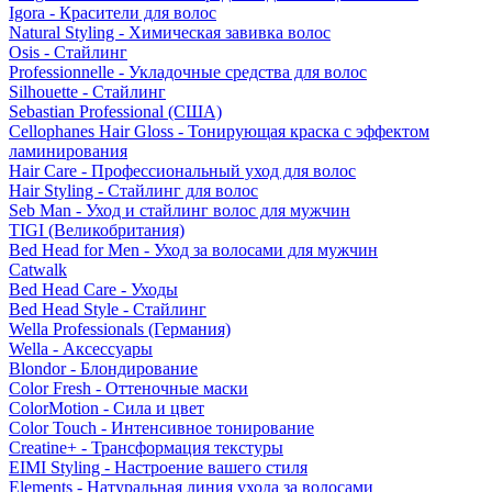
Igora - Красители для волос
Natural Styling - Химическая завивка волос
Osis - Стайлинг
Professionnelle - Укладочные средства для волос
Silhouette - Стайлинг
Sebastian Professional (США)
Cellophanes Hair Gloss - Тонирующая краска с эффектом
ламинирования
Hair Care - Профессиональный уход для волос
Hair Styling - Стайлинг для волос
Seb Man - Уход и стайлинг волос для мужчин
TIGI (Великобритания)
Bed Head for Men - Уход за волосами для мужчин
Catwalk
Bed Head Care - Уходы
Bed Head Style - Стайлинг
Wella Professionals (Германия)
Wella - Аксессуары
Blondor - Блондирование
Color Fresh - Оттеночные маски
ColorMotion - Сила и цвет
Color Touch - Интенсивное тонирование
Creatine+ - Трансформация текстуры
EIMI Styling - Настроение вашего стиля
Elements - Натуральная линия ухода за волосами