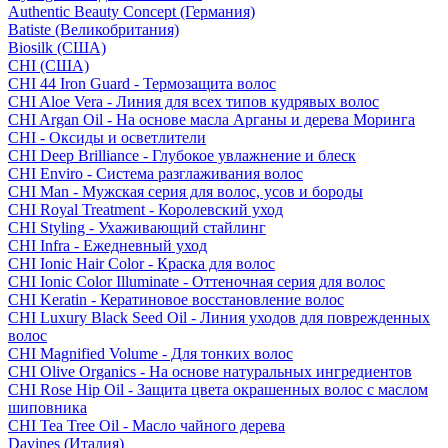
Authentic Beauty Concept (Германия)
Batiste (Великобритания)
Biosilk (США)
CHI (США)
CHI 44 Iron Guard - Термозащита волос
CHI Aloe Vera - Линия для всех типов кудрявых волос
CHI Argan Oil - На основе масла Арганы и дерева Моринга
CHI - Оксиды и осветлители
CHI Deep Brilliance - Глубокое увлажнение и блеск
CHI Enviro - Система разглаживания волос
CHI Man - Мужская серия для волос, усов и бороды
CHI Royal Treatment - Королевский уход
CHI Styling - Ухаживающий стайлинг
CHI Infra - Ежедневный уход
CHI Ionic Hair Color - Краска для волос
CHI Ionic Color Illuminate - Оттеночная серия для волос
CHI Keratin - Кератиновое восстановление волос
CHI Luxury Black Seed Oil - Линия уходов для поврежденных
волос
CHI Magnified Volume - Для тонких волос
CHI Olive Organics - На основе натуральных ингредиентов
CHI Rose Hip Oil - Защита цвета окрашенных волос с маслом
шиповника
CHI Tea Tree Oil - Масло чайного дерева
Davines (Италия)