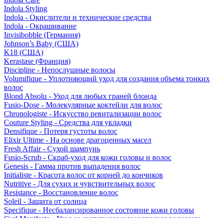
Indola Styling
Indola - Окислители и технические средства
Indola - Окрашивание
Invisibobble (Германия)
Johnson’s Baby (США)
K18 (США)
Kerastase (Франция)
Discipline - Непослушные волосы
Volumifique - Уплотняющий уход для создания объема тонких
волос
Blond Absolu - Уход для любых граней блонда
Fusio-Dose - Молекулярные коктейли для волос
Chronologiste - Искусство ревитализации волос
Couture Styling - Средства для укладки
Densifique - Потеря густоты волос
Elixir Ultime - На основе драгоценных масел
Fresh Affair - Сухой шампунь
Fusio-Scrub - Скраб-уход для кожи головы и волос
Genesis - Гамма против выпадения волос
Initialiste - Красота волос от корней до кончиков
Nutritive - Для сухих и чувствительных волос
Resistance - Восстановление волос
Soleil - Защита от солнца
Specifique - Несбалансированное состояние кожи головы