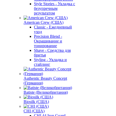
Style Stories - Укладка с
безупречным
результатом
American Crew (США)
Classic - Ежедневный
уход
Precision Blend -
Окрашивание и
тонирование
Shave - Средства для
бритья
Styling - Укладка и
стайлинг
Authentic Beauty Concept
(Германия)
Batiste (Великобритания)
Biosilk (США)
CHI (США)
CHI 44 Iron Guard -