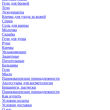
Гели для бровей
Тело
Дезодоранты
Кремы для ухода за кожей
Спреи
Соль для ванны
Молочко
Скрабы
Гели для душа
Руки
Кремы
Увлажняющие
Защитные
Питательные
Бальзамы
Гели
Мыло
Парикмахерские принадлежности
Аксессуары для косметологии
Брашинги, расчески
Парикмахерские принадлежности
Как купить
Условия оплаты
Условия доставки
О нас