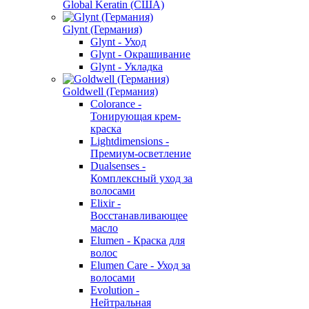
Global Keratin (США)
Glynt (Германия)
Glynt - Уход
Glynt - Окрашивание
Glynt - Укладка
Goldwell (Германия)
Colorance -
Тонирующая крем-
краска
Lightdimensions -
Премиум-осветление
Dualsenses -
Комплексный уход за
волосами
Elixir -
Восстанавливающее
масло
Elumen - Краска для
волос
Elumen Care - Уход за
волосами
Evolution -
Нейтральная