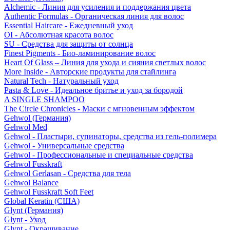
Alchemic - Линия для усиления и поддержания цвета
Authentic Formulas - Органическая линия для волос
Essential Haircare - Eжедневный уход
OI - Абсолютная красота волос
SU - Средства для защиты от солнца
Finest Pigments - Био-ламинирование волос
Heart Of Glass – Линия для ухода и сияния светлых волос
More Inside - Авторские продукты для стайлинга
Natural Tech - Натуральный уход
Pasta & Love - Идеальное бритье и уход за бородой
A SINGLE SHAMPOO
The Circle Chronicles - Маски с мгновенным эффектом
Gehwol (Германия)
Gehwol Med
Gehwol - Пластыри, супинаторы, средства из гель-полимера
Gehwol - Универсальные средства
Gehwol - Профессиональные и специальные средства
Gehwol Fusskraft
Gehwol Gerlasan - Средства для тела
Gehwol Balance
Gehwol Fusskraft Soft Feet
Global Keratin (США)
Glynt (Германия)
Glynt - Уход
Glynt - Окрашивание