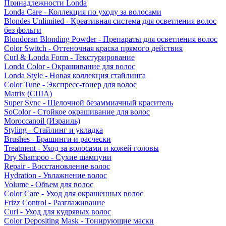
Принадлежности Londa
Londa Care - Коллекция по уходу за волосами
Blondes Unlimited - Креативная система для осветления волос
без фольги
Blondoran Blonding Powder - Препараты для осветления волос
Color Switch - Оттеночная краска прямого действия
Curl & Londa Form - Текстурирование
Londa Color - Окрашивание для волос
Londa Style - Новая коллекция стайлинга
Color Tune - Экспресс-тонер для волос
Matrix (США)
Super Sync - Щелочной безаммиачный краситель
SoColor - Стойкое окрашивание для волос
Moroccanoil (Израиль)
Styling - Стайлинг и укладка
Brushes - Брашинги и расчески
Treatment - Уход за волосами и кожей головы
Dry Shampoo - Сухие шампуни
Repair - Восстановление волос
Hydration - Увлажнение волос
Volume - Объем для волос
Color Care - Уход для окрашенных волос
Frizz Control - Разглаживание
Curl - Уход для кудрявых волос
Color Depositing Mask - Тонирующие маски