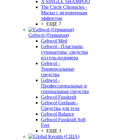
A SINGLE SHAMPOO
The Circle Chronicles -
Маски с мгновенным
эффектом
+ ЕЩЕ 7
Gehwol (Германия)
Gehwol Med
Gehwol - Пластыри,
супинаторы, средства
из гель-полимера
Gehwol -
Универсальные
средства
Gehwol -
Профессиональные и
специальные средства
Gehwol Fusskraft
Gehwol Gerlasan -
Средства для тела
Gehwol Balance
Gehwol Fusskraft Soft
Feet
+ ЕЩЕ 3