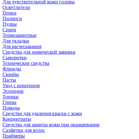
Для чувствительной кожи головы
Осветлители
Пенки
Пилинги
Пудры
Спреи
Термозащитные
Для укладки
Для расчесывания
Средства для химической завивки
Сыворотки
Технические средства
Флюиды
Скрабы
Пасты
Уход с кератином
Эссенции
Тоники
Глины
Помады
Средства для удаления краски с кожи
Концентраты
Средства для защиты кожи при окрашивании
Салфетки для волос
Праймеры