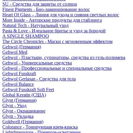
SU - Средства для защиты от солнца
Finest Pigments - Био-ламинирование волос
Heart Of Glass – Линия для ухода и сияния светлых волос
More Inside - Авторские продукты для стайлинга
Natural Tech - Натуральный уход
Pasta & Love - Идеальное бритье и уход за бородой
A SINGLE SHAMPOO
The Circle Chronicles - Маски с мгновенным эффектом
Gehwol (Германия)
Gehwol Med
Gehwol - Пластыри, супинаторы, средства из гель-полимера
Gehwol - Универсальные средства
Gehwol - Профессиональные и специальные средства
Gehwol Fusskraft
Gehwol Gerlasan - Средства для тела
Gehwol Balance
Gehwol Fusskraft Soft Feet
Global Keratin (США)
Glynt (Германия)
Glynt - Уход
Glynt - Окрашивание
Glynt - Укладка
Goldwell (Германия)
Colorance - Тонирующая крем-краска
Lightdimensions - Премиум-осветление