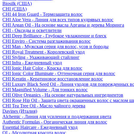
Biosilk (США)
CHI (США)
CHI 44 Iron Guard - Термозащита волос
CHI Aloe Vera - Линия для всех типов кудрявых волос
CHI Argan Oil - На основе масла Арганы и дерева Моринга
CHI - Оксиды и осветлители
CHI Deep Brilliance - Глубокое увлажнение и блеск
CHI Enviro - Система разглаживания волос
CHI Man - Мужская серия для волос, усов и бороды
CHI Royal Treatment - Королевский уход
CHI Styling - Ухаживающий стайлинг
CHI Infra - Ежедневный уход
CHI Ionic Hair Color - Краска для волос
CHI Ionic Color Illuminate - Оттеночная серия для волос
CHI Keratin - Кератиновое восстановление волос
CHI Luxury Black Seed Oil - Линия уходов для поврежденных в
CHI Magnified Volume - Для тонких волос
CHI Olive Organics - На основе натуральных ингредиентов
CHI Rose Hip Oil - Защита цвета окрашенных волос с маслом 
CHI Tea Tree Oil - Масло чайного дерева
Davines (Италия)
Alchemic - Линия для усиления и поддержания цвета
Authentic Formulas - Органическая линия для волос
Essential Haircare - Eжедневный уход
OI - Абсолютная красота волос