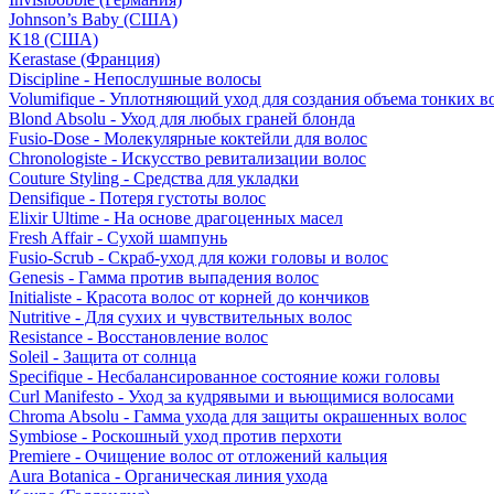
Johnson’s Baby (США)
K18 (США)
Kerastase (Франция)
Discipline - Непослушные волосы
Volumifique - Уплотняющий уход для создания объема тонких в
Blond Absolu - Уход для любых граней блонда
Fusio-Dose - Молекулярные коктейли для волос
Chronologiste - Искусство ревитализации волос
Couture Styling - Средства для укладки
Densifique - Потеря густоты волос
Elixir Ultime - На основе драгоценных масел
Fresh Affair - Сухой шампунь
Fusio-Scrub - Скраб-уход для кожи головы и волос
Genesis - Гамма против выпадения волос
Initialiste - Красота волос от корней до кончиков
Nutritive - Для сухих и чувствительных волос
Resistance - Восстановление волос
Soleil - Защита от солнца
Specifique - Несбалансированное состояние кожи головы
Curl Manifesto - Уход за кудрявыми и вьющимися волосами
Chroma Absolu - Гамма ухода для защиты окрашенных волос
Symbiose - Роскошный уход против перхоти
Premiere - Очищение волос от отложений кальция
Aura Botanica - Органическая линия ухода