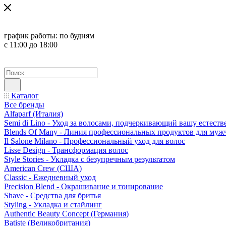
график работы:
по будням
с 11:00 до 18:00
Каталог
Все бренды
Alfaparf (Италия)
Semi di Lino - Уход за волосами, подчеркивающий вашу естест
Blends Of Many - Линия профессиональных продуктов для муж
Il Salone Milano - Профессиональный уход для волос
Lisse Design - Трансформация волос
Style Stories - Укладка с безупречным результатом
American Crew (США)
Classic - Ежедневный уход
Precision Blend - Окрашивание и тонирование
Shave - Средства для бритья
Styling - Укладка и стайлинг
Authentic Beauty Concept (Германия)
Batiste (Великобритания)