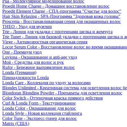
Plia - Молекулярное моделирование волос
Proedit Home Charge - Домашнее восстановление волос
Proedit Element Charge - СПА-программа "Счастье для волос"
Hair Skin Relaxing - SPA-Программа "Здоровая кожа головы"
Proscenia - Восстанавливающая серия для окрашенных волос
THEO - Уход для мужчин
Trie - Линия для укладки с протеинами шелка и жемчуга
Trie Tuner - Линия для базовой укладки с протеинами шелка и 
Viege - Антивозростная органическая серия
Locor Serum Color - Восстановление волос во время окрашиван
One - Премиум уход
Luviona - Окрашивание и anti-age уход
Moii - Средства для волос и рук
Rufor - Бережное выпрямление волос
Londa (Германия)
Принадлежности Londa
Londa Care - Коллекция по уходу за волосами
Blondes Unlimited - Креативная система для осветления волос б
Blondoran Blonding Powder - Препараты для осветления волос
Color Switch - Оттеночная краска прямого действия
Curl & Londa Form - Текстурирование
Londa Color - Окрашивание для волос
Londa Style - Новая коллекция стайлинга
Color Tune - Экспресс-тонер для волос
Matrix (США)