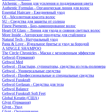
Alchemic - Линия для усиления и поддержания цвета
Authentic Formulas - Органическая линия для волос
Essential Haircare - Eжедневный уход
OI - Абсолютная красота волос
SU - Средства для защиты от солнца
Finest Pigments - Био-ламинирование волос
Heart Of Glass – Линия для ухода и сияния светлых волос
More Inside - Авторские продукты для стайлинга
Natural Tech - Натуральный уход
Pasta & Love - Идеальное бритье и уход за бородой
A SINGLE SHAMPOO
The Circle Chronicles - Маски с мгновенным эффектом
Gehwol (Германия)
Gehwol Med
Gehwol - Пластыри, супинаторы, средства из гель-полимера
Gehwol - Универсальные средства
Gehwol - Профессиональные и специальные средства
Gehwol Fusskraft
Gehwol Gerlasan - Средства для тела
Gehwol Balance
Gehwol Fusskraft Soft Feet
Global Keratin (США)
Glynt (Германия)
Glynt - Уход
Glynt - Окрашивание