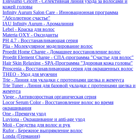
Estessimo Celcert - Селективная линия ухода за волосами и
кожей головы
Infinity Aurum Salon Care - Инновационная программа
"Абсолютное счастье"
IAU Infinity Aurum - Аромалиния
Lebel - Краска для волос
Materia OXY - Оксиданты
PH 4.7 - Восстанавливающая серия
Plia - Молекулярное моделирование волос
Proedit Home Charge - Домашнее восстановление волос
Proedit Element Charge - СПА-программа "Счастье для волос"
Hair Skin Relaxing - SPA-Программа "Здоровая кожа головы"
Proscenia - Восстанавливающая серия для окрашенных волос
THEO - Уход для мужчин
Trie - Линия для укладки с протеинами шелка и жемчуга
Trie Tuner - Линия для базовой укладки с протеинами шелка и
жемчуга
Viege - Антивозростная органическая серия
Locor Serum Color - Восстановление волос во время
окрашивания
One - Премиум уход
Luviona - Окрашивание и anti-age уход
Moii - Средства для волос и рук
Rufor - Бережное выпрямление волос
Londa (Германия)