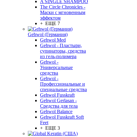
A SINGLE SHAMPOO
The Circle Chronicles -
Маски с мгновенным
эффектом
+ ЕЩЕ 7
Gehwol (Германия)
Gehwol Med
Gehwol - Пластыри,
супинаторы, средства
из гель-полимера
Gehwol -
Универсальные
средства
Gehwol -
Профессиональные и
специальные средства
Gehwol Fusskraft
Gehwol Gerlasan -
Средства для тела
Gehwol Balance
Gehwol Fusskraft Soft
Feet
+ ЕЩЕ 3