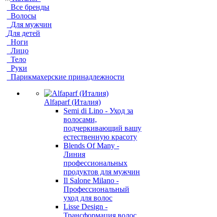
Все бренды
Волосы
Для мужчин
Для детей
Ноги
Лицо
Тело
Руки
Парикмахерские принадлежности
Alfaparf (Италия)
Semi di Lino - Уход за
волосами,
подчеркивающий вашу
естественную красоту
Blends Of Many -
Линия
профессиональных
продуктов для мужчин
Il Salone Milano -
Профессиональный
уход для волос
Lisse Design -
Трансформация волос