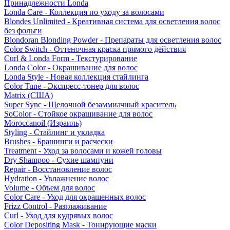
Принадлежности Londa
Londa Care - Коллекция по уходу за волосами
Blondes Unlimited - Креативная система для осветления волос
без фольги
Blondoran Blonding Powder - Препараты для осветления волос
Color Switch - Оттеночная краска прямого действия
Curl & Londa Form - Текстурирование
Londa Color - Окрашивание для волос
Londa Style - Новая коллекция стайлинга
Color Tune - Экспресс-тонер для волос
Matrix (США)
Super Sync - Щелочной безаммиачный краситель
SoColor - Стойкое окрашивание для волос
Moroccanoil (Израиль)
Styling - Стайлинг и укладка
Brushes - Брашинги и расчески
Treatment - Уход за волосами и кожей головы
Dry Shampoo - Сухие шампуни
Repair - Восстановление волос
Hydration - Увлажнение волос
Volume - Объем для волос
Color Care - Уход для окрашенных волос
Frizz Control - Разглаживание
Curl - Уход для кудрявых волос
Color Depositing Mask - Тонирующие маски