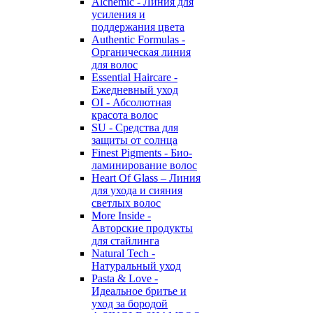
Alchemic - Линия для
усиления и
поддержания цвета
Authentic Formulas -
Органическая линия
для волос
Essential Haircare -
Eжедневный уход
OI - Абсолютная
красота волос
SU - Средства для
защиты от солнца
Finest Pigments - Био-
ламинирование волос
Heart Of Glass – Линия
для ухода и сияния
светлых волос
More Inside -
Авторские продукты
для стайлинга
Natural Tech -
Натуральный уход
Pasta & Love -
Идеальное бритье и
уход за бородой