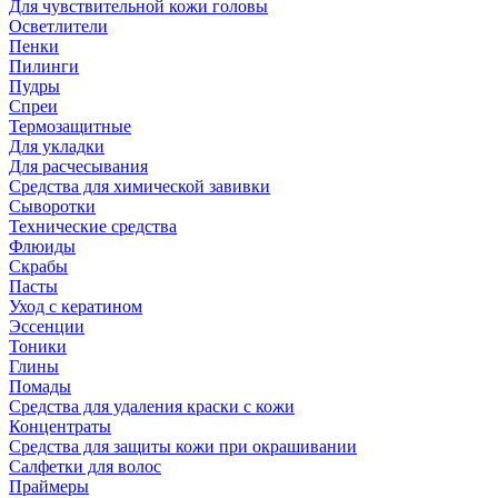
Для чувствительной кожи головы
Осветлители
Пенки
Пилинги
Пудры
Спреи
Термозащитные
Для укладки
Для расчесывания
Средства для химической завивки
Сыворотки
Технические средства
Флюиды
Скрабы
Пасты
Уход с кератином
Эссенции
Тоники
Глины
Помады
Средства для удаления краски с кожи
Концентраты
Средства для защиты кожи при окрашивании
Салфетки для волос
Праймеры