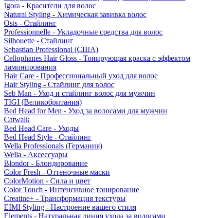
Igora - Красители для волос
Natural Styling - Химическая завивка волос
Osis - Стайлинг
Professionnelle - Укладочные средства для волос
Silhouette - Стайлинг
Sebastian Professional (США)
Cellophanes Hair Gloss - Тонирующая краска с эффектом
ламинирования
Hair Care - Профессиональный уход для волос
Hair Styling - Стайлинг для волос
Seb Man - Уход и стайлинг волос для мужчин
TIGI (Великобритания)
Bed Head for Men - Уход за волосами для мужчин
Catwalk
Bed Head Care - Уходы
Bed Head Style - Стайлинг
Wella Professionals (Германия)
Wella - Аксессуары
Blondor - Блондирование
Color Fresh - Оттеночные маски
ColorMotion - Сила и цвет
Color Touch - Интенсивное тонирование
Creatine+ - Трансформация текстуры
EIMI Styling - Настроение вашего стиля
Elements - Натуральная линия ухода за волосами