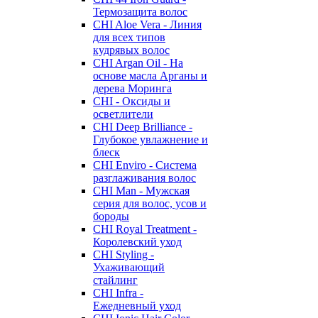
Термозащита волос
CHI Aloe Vera - Линия
для всех типов
кудрявых волос
CHI Argan Oil - На
основе масла Арганы и
дерева Моринга
CHI - Оксиды и
осветлители
CHI Deep Brilliance -
Глубокое увлажнение и
блеск
CHI Enviro - Система
разглаживания волос
CHI Man - Мужская
серия для волос, усов и
бороды
CHI Royal Treatment -
Королевский уход
CHI Styling -
Ухаживающий
стайлинг
CHI Infra -
Ежедневный уход