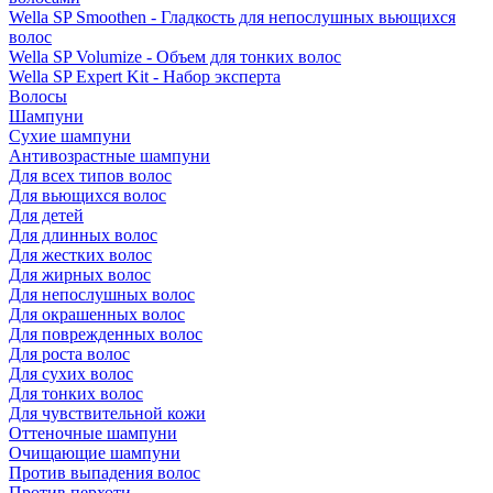
Wella SP Smoothen - Гладкость для непослушных вьющихся
волос
Wella SP Volumize - Объем для тонких волос
Wella SP Expert Kit - Набор эксперта
Волосы
Шампуни
Сухие шампуни
Антивозрастные шампуни
Для всех типов волос
Для вьющихся волос
Для детей
Для длинных волос
Для жестких волос
Для жирных волос
Для непослушных волос
Для окрашенных волос
Для поврежденных волос
Для роста волос
Для сухих волос
Для тонких волос
Для чувствительной кожи
Оттеночные шампуни
Очищающие шампуни
Против выпадения волос
Против перхоти