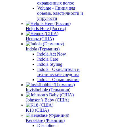
окрашенных волос
Volume - Линия для
объема, эластичности и
упругости
Help Is Here (Россия)
Hempz (США)
Indola (Германия)
Indola Act Now
Indola Care
Indola Styling
Indola - Окислители и
технические средства
Indola - Окрашивание
Invisibobble (Германия)
Johnson’s Baby (США)
K18 (США)
Kerastase (Франция)
Discipline -