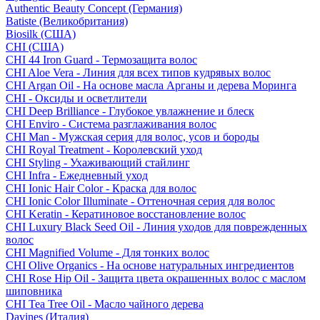
Authentic Beauty Concept (Германия)
Batiste (Великобритания)
Biosilk (США)
CHI (США)
CHI 44 Iron Guard - Термозащита волос
CHI Aloe Vera - Линия для всех типов кудрявых волос
CHI Argan Oil - На основе масла Арганы и дерева Моринга
CHI - Оксиды и осветлители
CHI Deep Brilliance - Глубокое увлажнение и блеск
CHI Enviro - Система разглаживания волос
CHI Man - Мужская серия для волос, усов и бороды
CHI Royal Treatment - Королевский уход
CHI Styling - Ухаживающий стайлинг
CHI Infra - Ежедневный уход
CHI Ionic Hair Color - Краска для волос
CHI Ionic Color Illuminate - Оттеночная серия для волос
CHI Keratin - Кератиновое восстановление волос
CHI Luxury Black Seed Oil - Линия уходов для поврежденных
волос
CHI Magnified Volume - Для тонких волос
CHI Olive Organics - На основе натуральных ингредиентов
CHI Rose Hip Oil - Защита цвета окрашенных волос с маслом
шиповника
CHI Tea Tree Oil - Масло чайного дерева
Davines (Италия)