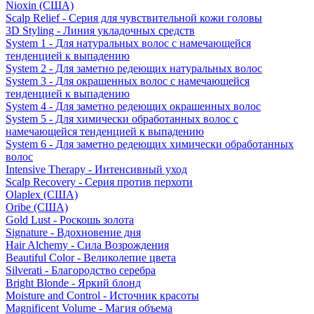
Nioxin (США)
Scalp Relief - Серия для чувствительной кожи головы
3D Styling - Линия укладочных средств
System 1 - Для натуральных волос с намечающейся
тенденцией к выпадению
System 2 - Для заметно редеющих натуральных волос
System 3 - Для окрашенных волос с намечающейся
тенденцией к выпадению
System 4 - Для заметно редеющих окрашенных волос
System 5 - Для химически обработанных волос с
намечающейся тенденцией к выпадению
System 6 - Для заметно редеющих химически обработанных
волос
Intensive Therapy - Интенсивный уход
Scalp Recovery - Серия против перхоти
Olaplex (США)
Oribe (США)
Gold Lust - Роскошь золота
Signature - Вдохновение дня
Hair Alchemy - Сила Возрождения
Beautiful Color - Великолепие цвета
Silverati - Благородство серебра
Bright Blonde - Яркий блонд
Moisture and Control - Источник красоты
Magnificent Volume - Магия объема