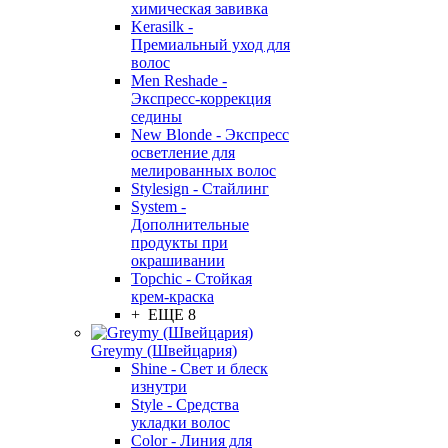
химическая завивка
Kerasilk -
Премиальный уход для
волос
Men Reshade -
Экспресс-коррекция
седины
New Blonde - Экспресс
осветление для
мелированных волос
Stylesign - Стайлинг
System -
Дополнительные
продукты при
окрашивании
Topchic - Стойкая
крем-краска
+ ЕЩЕ 8
Greymy (Швейцария)
Shine - Свет и блеск
изнутри
Style - Средства
укладки волос
Color - Линия для