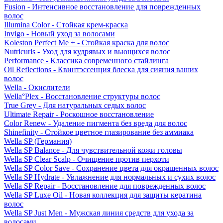
Fusion - Интенсивное восстановление для поврежденных
волос
Illumina Color - Стойкая крем-краска
Invigo - Новый уход за волосами
Koleston Perfect Me + - Стойкая краска для волос
Nutricurls - Уход для кудрявых и вьющихся волос
Performance - Классика современного стайлинга
Oil Reflections - Квинтэссенция блеска для сияния ваших
волос
Wella - Окислители
Wella°Plex - Восстановление структуры волос
True Grey - Для натуральных седых волос
Ultimate Repair - Роскошное восстановление
Color Renew - Удаление пигмента без вреда для волос
Shinefinity - Стойкое цветное глазирование без аммиака
Wella SP (Германия)
Wella SP Balance - Для чувствительной кожи головы
Wella SP Clear Scalp - Очищение против перхоти
Wella SP Color Save - Сохранение цвета для окрашенных волос
Wella SP Hydrate - Увлажнение для нормальных и сухих волос
Wella SP Repair - Восстановление для поврежденных волос
Wella SP Luxe Oil - Новая коллекция для защиты кератина
волос
Wella SP Just Men - Мужская линия средств для ухода за
волосами