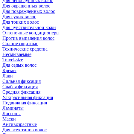
Для непослушных волос
Для окрашенных волос
Для поврежденных волос
Для сухих волос
Для тонких волос
Для чувствительной кожи
Оттеночные кондиционеры
Против выпадения волос
Солнцезащитные
Технические средства
Несмываемые
Travel-size
Для седых волос
Кремы
Лаки
Сильная фиксация
Слабая фиксация
Средняя фиксация
Ультрасильная фиксация
Подвижная фиксация
Ламинаты
Лосьоны
Маски
Антивозрастные
Для всех типов волос