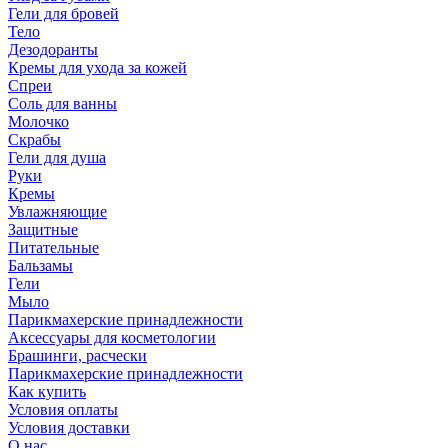
Гели для бровей
Тело
Дезодоранты
Кремы для ухода за кожей
Спреи
Соль для ванны
Молочко
Скрабы
Гели для душа
Руки
Кремы
Увлажняющие
Защитные
Питательные
Бальзамы
Гели
Мыло
Парикмахерские принадлежности
Аксессуары для косметологии
Брашинги, расчески
Парикмахерские принадлежности
Как купить
Условия оплаты
Условия доставки
О нас