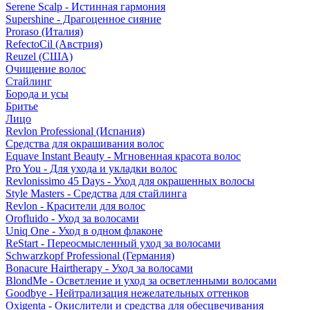
Serene Scalp - Истинная гармония
Supershine - Драгоценное сияние
Proraso (Италия)
RefectoCil (Австрия)
Reuzel (США)
Очищение волос
Стайлинг
Борода и усы
Бритье
Лицо
Revlon Professional (Испания)
Средства для окрашивания волос
Equave Instant Beauty - Мгновенная красота волос
Pro You - Для ухода и укладки волос
Revlonissimo 45 Days - Уход для окрашенных волосы
Style Masters - Средства для стайлинга
Revlon - Красители для волос
Orofluido - Уход за волосами
Uniq One - Уход в одном флаконе
ReStart - Переосмысленный уход за волосами
Schwarzkopf Professional (Германия)
Bonacure Hairtherapy - Уход за волосами
BlondMe - Осветление и уход за осветленными волосами
Goodbye - Нейтрализация нежелательных оттенков
Oxigenta - Окислители и средства для обесцвечивания