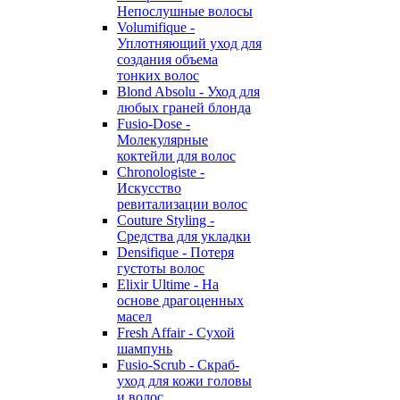
Непослушные волосы
Volumifique -
Уплотняющий уход для
создания объема
тонких волос
Blond Absolu - Уход для
любых граней блонда
Fusio-Dose -
Молекулярные
коктейли для волос
Chronologiste -
Искусство
ревитализации волос
Couture Styling -
Средства для укладки
Densifique - Потеря
густоты волос
Elixir Ultime - На
основе драгоценных
масел
Fresh Affair - Сухой
шампунь
Fusio-Scrub - Скраб-
уход для кожи головы
и волос