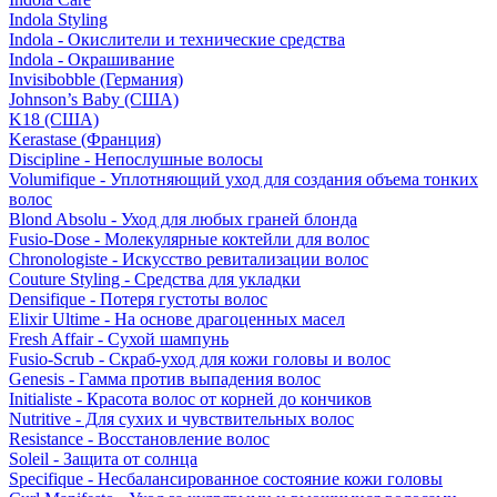
Indola Styling
Indola - Окислители и технические средства
Indola - Окрашивание
Invisibobble (Германия)
Johnson’s Baby (США)
K18 (США)
Kerastase (Франция)
Discipline - Непослушные волосы
Volumifique - Уплотняющий уход для создания объема тонких
волос
Blond Absolu - Уход для любых граней блонда
Fusio-Dose - Молекулярные коктейли для волос
Chronologiste - Искусство ревитализации волос
Couture Styling - Средства для укладки
Densifique - Потеря густоты волос
Elixir Ultime - На основе драгоценных масел
Fresh Affair - Сухой шампунь
Fusio-Scrub - Скраб-уход для кожи головы и волос
Genesis - Гамма против выпадения волос
Initialiste - Красота волос от корней до кончиков
Nutritive - Для сухих и чувствительных волос
Resistance - Восстановление волос
Soleil - Защита от солнца
Specifique - Несбалансированное состояние кожи головы