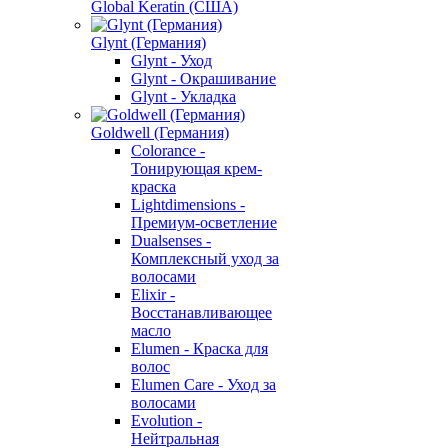
Global Keratin (США)
Glynt (Германия)
Glynt - Уход
Glynt - Окрашивание
Glynt - Укладка
Goldwell (Германия)
Colorance -
Тонирующая крем-
краска
Lightdimensions -
Премиум-осветление
Dualsenses -
Комплексный уход за
волосами
Elixir -
Восстанавливающее
масло
Elumen - Краска для
волос
Elumen Care - Уход за
волосами
Evolution -
Нейтральная