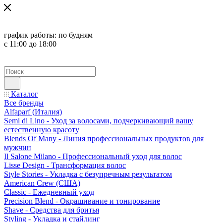
график работы:
по будням
с 11:00 до 18:00
Каталог
Все бренды
Alfaparf (Италия)
Semi di Lino - Уход за волосами, подчеркивающий вашу
естественную красоту
Blends Of Many - Линия профессиональных продуктов для
мужчин
Il Salone Milano - Профессиональный уход для волос
Lisse Design - Трансформация волос
Style Stories - Укладка с безупречным результатом
American Crew (США)
Classic - Ежедневный уход
Precision Blend - Окрашивание и тонирование
Shave - Средства для бритья
Styling - Укладка и стайлинг