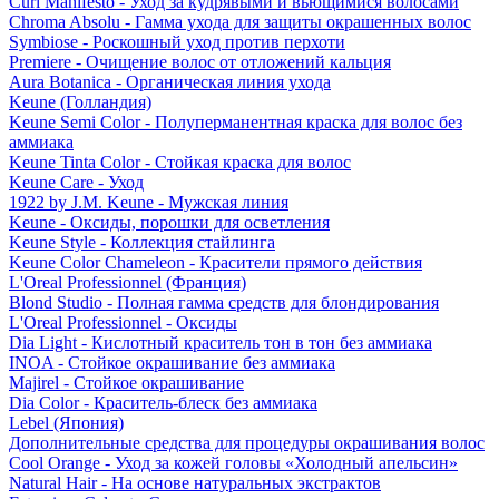
Curl Manifesto - Уход за кудрявыми и вьющимися волосами
Chroma Absolu - Гамма ухода для защиты окрашенных волос
Symbiose - Роскошный уход против перхоти
Premiere - Очищение волос от отложений кальция
Aura Botanica - Органическая линия ухода
Keune (Голландия)
Keune Semi Color - Полуперманентная краска для волос без
аммиака
Keune Tinta Color - Стойкая краска для волос
Keune Care - Уход
1922 by J.M. Keune - Мужская линия
Keune - Оксиды, порошки для осветления
Keune Style - Коллекция стайлинга
Keune Color Chameleon - Красители прямого действия
L'Oreal Professionnel (Франция)
Blond Studio - Полная гамма средств для блондирования
L'Oreal Professionnel - Оксиды
Dia Light - Кислотный краситель тон в тон без аммиака
INOA - Стойкое окрашивание без аммиака
Majirel - Стойкое окрашивание
Dia Color - Краситель-блеск без аммиака
Lebel (Япония)
Дополнительные средства для процедуры окрашивания волос
Cool Orange - Уход за кожей головы «Холодный апельсин»
Natural Hair - На основе натуральных экстрактов