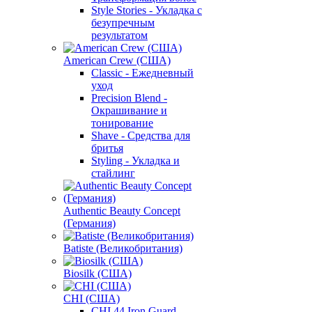
Style Stories - Укладка с
безупречным
результатом
American Crew (США)
Classic - Ежедневный
уход
Precision Blend -
Окрашивание и
тонирование
Shave - Средства для
бритья
Styling - Укладка и
стайлинг
Authentic Beauty Concept
(Германия)
Batiste (Великобритания)
Biosilk (США)
CHI (США)
CHI 44 Iron Guard -