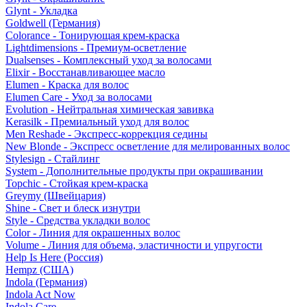
Glynt - Укладка
Goldwell (Германия)
Colorance - Тонирующая крем-краска
Lightdimensions - Премиум-осветление
Dualsenses - Комплексный уход за волосами
Elixir - Восстанавливающее масло
Elumen - Краска для волос
Elumen Care - Уход за волосами
Evolution - Нейтральная химическая завивка
Kerasilk - Премиальный уход для волос
Men Reshade - Экспресс-коррекция седины
New Blonde - Экспресс осветление для мелированных волос
Stylesign - Стайлинг
System - Дополнительные продукты при окрашивании
Topchic - Стойкая крем-краска
Greymy (Швейцария)
Shine - Свет и блеск изнутри
Style - Средства укладки волос
Color - Линия для окрашенных волос
Volume - Линия для объема, эластичности и упругости
Help Is Here (Россия)
Hempz (США)
Indola (Германия)
Indola Act Now
Indola Care