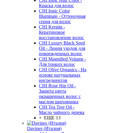
CHI Ionic Hair Color -
Краска для волос
CHI Ionic Color
Illuminate - Оттеночная
серия для волос
CHI Keratin -
Кератиновое
восстановление волос
CHI Luxury Black Seed
Oil - Линия уходов для
поврежденных волос
CHI Magnified Volume -
Для тонких волос
CHI Olive Organics - На
основе натуральных
ингредиентов
CHI Rose Hip Oil -
Защита цвета
окрашенных волос с
маслом шиповника
CHI Tea Tree Oil -
Масло чайного дерева
+ ЕЩЕ 13
Davines (Италия)