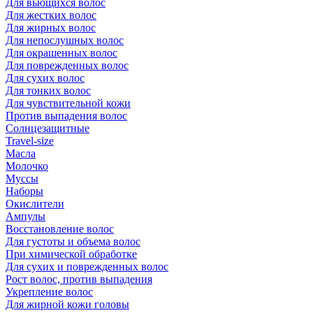
Для вьющихся волос
Для жестких волос
Для жирных волос
Для непослушных волос
Для окрашенных волос
Для поврежденных волос
Для сухих волос
Для тонких волос
Для чувствительной кожи
Против выпадения волос
Солнцезащитные
Travel-size
Масла
Молочко
Муссы
Наборы
Окислители
Ампулы
Восстановление волос
Для густоты и объема волос
При химической обработке
Для сухих и поврежденных волос
Рост волос, против выпадения
Укрепление волос
Для жирной кожи головы