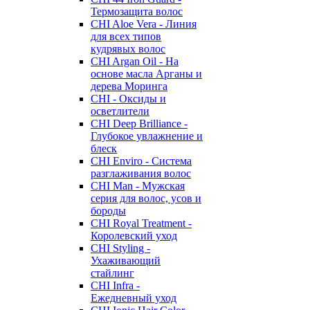
Термозащита волос
CHI Aloe Vera - Линия
для всех типов
кудрявых волос
CHI Argan Oil - На
основе масла Арганы и
дерева Моринга
CHI - Оксиды и
осветлители
CHI Deep Brilliance -
Глубокое увлажнение и
блеск
CHI Enviro - Система
разглаживания волос
CHI Man - Мужская
серия для волос, усов и
бороды
CHI Royal Treatment -
Королевский уход
CHI Styling -
Ухаживающий
стайлинг
CHI Infra -
Ежедневный уход