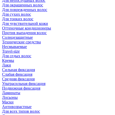
Для непослушных волос
Для окрашенных волос
Для поврежденных волос
Для сухих волос
Для тонких волос
Для чувствительной кожи
Оттеночные кондиционеры
Против выпадения волос
Солнцезащитные
Технические средства
Несмываемые
Travel-size
Для седых волос
Кремы
Лаки
Сильная фиксация
Слабая фиксация
Средняя фиксация
Ультрасильная фиксация
Подвижная фиксация
Ламинаты
Лосьоны
Маски
Антивозрастные
Для всех типов волос