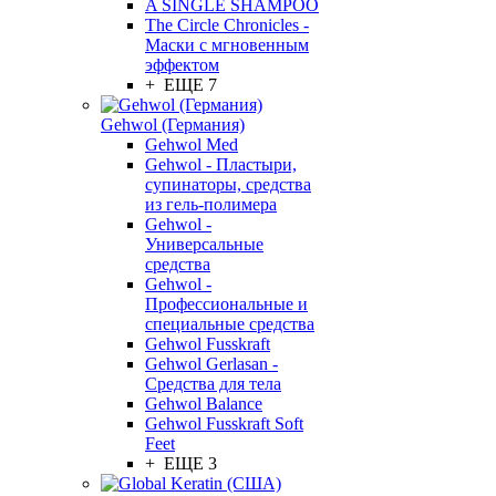
A SINGLE SHAMPOO
The Circle Chronicles -
Маски с мгновенным
эффектом
+ ЕЩЕ 7
Gehwol (Германия)
Gehwol Med
Gehwol - Пластыри,
супинаторы, средства
из гель-полимера
Gehwol -
Универсальные
средства
Gehwol -
Профессиональные и
специальные средства
Gehwol Fusskraft
Gehwol Gerlasan -
Средства для тела
Gehwol Balance
Gehwol Fusskraft Soft
Feet
+ ЕЩЕ 3