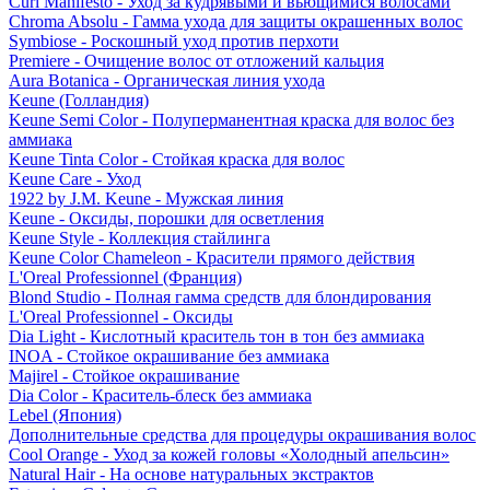
Curl Manifesto - Уход за кудрявыми и вьющимися волосами
Chroma Absolu - Гамма ухода для защиты окрашенных волос
Symbiose - Роскошный уход против перхоти
Premiere - Очищение волос от отложений кальция
Aura Botanica - Органическая линия ухода
Keune (Голландия)
Keune Semi Color - Полуперманентная краска для волос без
аммиака
Keune Tinta Color - Стойкая краска для волос
Keune Care - Уход
1922 by J.M. Keune - Мужская линия
Keune - Оксиды, порошки для осветления
Keune Style - Коллекция стайлинга
Keune Color Chameleon - Красители прямого действия
L'Oreal Professionnel (Франция)
Blond Studio - Полная гамма средств для блондирования
L'Oreal Professionnel - Оксиды
Dia Light - Кислотный краситель тон в тон без аммиака
INOA - Стойкое окрашивание без аммиака
Majirel - Стойкое окрашивание
Dia Color - Краситель-блеск без аммиака
Lebel (Япония)
Дополнительные средства для процедуры окрашивания волос
Cool Orange - Уход за кожей головы «Холодный апельсин»
Natural Hair - На основе натуральных экстрактов