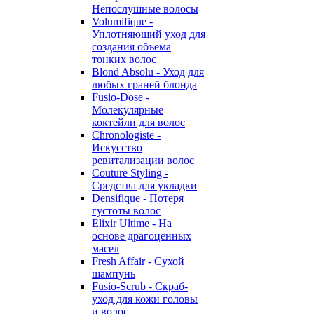
Непослушные волосы
Volumifique -
Уплотняющий уход для
создания объема
тонких волос
Blond Absolu - Уход для
любых граней блонда
Fusio-Dose -
Молекулярные
коктейли для волос
Chronologiste -
Искусство
ревитализации волос
Couture Styling -
Средства для укладки
Densifique - Потеря
густоты волос
Elixir Ultime - На
основе драгоценных
масел
Fresh Affair - Сухой
шампунь
Fusio-Scrub - Скраб-
уход для кожи головы
и волос