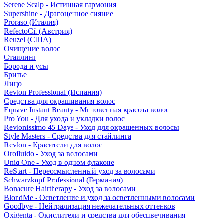
Serene Scalp - Истинная гармония
Supershine - Драгоценное сияние
Proraso (Италия)
RefectoCil (Австрия)
Reuzel (США)
Очищение волос
Стайлинг
Борода и усы
Бритье
Лицо
Revlon Professional (Испания)
Средства для окрашивания волос
Equave Instant Beauty - Мгновенная красота волос
Pro You - Для ухода и укладки волос
Revlonissimo 45 Days - Уход для окрашенных волосы
Style Masters - Средства для стайлинга
Revlon - Красители для волос
Orofluido - Уход за волосами
Uniq One - Уход в одном флаконе
ReStart - Переосмысленный уход за волосами
Schwarzkopf Professional (Германия)
Bonacure Hairtherapy - Уход за волосами
BlondMe - Осветление и уход за осветленными волосами
Goodbye - Нейтрализация нежелательных оттенков
Oxigenta - Окислители и средства для обесцвечивания