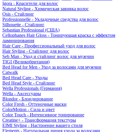
Igora - Красители для волос
Natural Styling - Химическая завивка волос
Osis - Стайлинг
Professionnelle - Укладочные средства для волос
Silhouette - Стайлинг
Sebastian Professional (США)
Cellophanes Hair Gloss - Тонирующая краска с эффектом
ламинирования
Hair Care - Профессиональный уход для волос
Hair Styling - Стайлинг для волос
Seb Man - Уход и стайлинг волос для мужчин
TIGI (Великобритания)
Bed Head for Men - Уход за волосами для мужчин
Catwalk
Bed Head Care - Уходы
Bed Head Style - Стайлинг
Wella Professionals (Германия)
Wella - Аксессуары
Blondor - Блондирование
Color Fresh - Оттеночные маски
ColorMotion - Сила и цвет
Color Touch - Интенсивное тонирование
Creatine+ - Трансформация текстуры
EIMI Styling - Настроение вашего стиля
Elements - Натуральная линия ухода за волосами