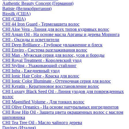
Authentic Beauty Concept (Германия)
Batiste (Великобритания)
Biosilk (США)
CHI (США)
CHI 44 Iron Guard - Термозащита волос
CHI Aloe Vera - Линия для всех типов кудрявых волос
CHI Argan Oil - На основе масла Арганы и дерева Моринга
CHI - Оксиды и осветлители
CHI Deep Brilliance - Глубокое увлажнение и блеск
CHI Enviro - Система разглаживания волос
CHI Man - Мужская серия для волос, усов и бороды
CHI Royal Treatment - Королевский уход
CHI Styling - Ухаживающий стайлинг
CHI Infra - Ежедневный уход
CHI Ionic Hair Color - Краска для волос
CHI Ionic Color Illuminate - Оттеночная серия для волос
CHI Keratin - Кератиновое восстановление волос
CHI Luxury Black Seed Oil - Линия уходов для поврежденных
волос
CHI Magnified Volume - Для тонких волос
CHI Olive Organics - На основе натуральных ингредиентов
CHI Rose Hip Oil - Защита цвета окрашенных волос с маслом
шиповника
CHI Tea Tree Oil - Масло чайного дерева
Davines (Италия)