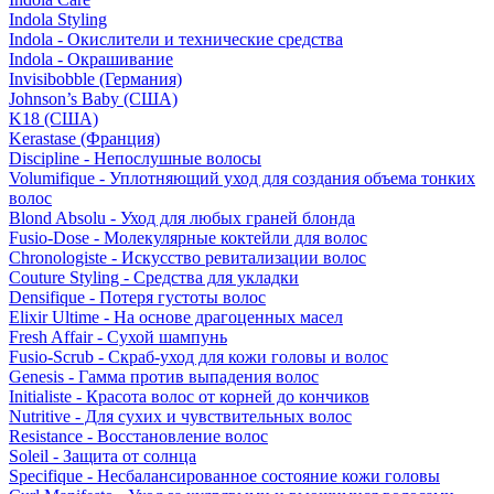
Indola Styling
Indola - Окислители и технические средства
Indola - Окрашивание
Invisibobble (Германия)
Johnson’s Baby (США)
K18 (США)
Kerastase (Франция)
Discipline - Непослушные волосы
Volumifique - Уплотняющий уход для создания объема тонких
волос
Blond Absolu - Уход для любых граней блонда
Fusio-Dose - Молекулярные коктейли для волос
Chronologiste - Искусство ревитализации волос
Couture Styling - Средства для укладки
Densifique - Потеря густоты волос
Elixir Ultime - На основе драгоценных масел
Fresh Affair - Сухой шампунь
Fusio-Scrub - Скраб-уход для кожи головы и волос
Genesis - Гамма против выпадения волос
Initialiste - Красота волос от корней до кончиков
Nutritive - Для сухих и чувствительных волос
Resistance - Восстановление волос
Soleil - Защита от солнца
Specifique - Несбалансированное состояние кожи головы