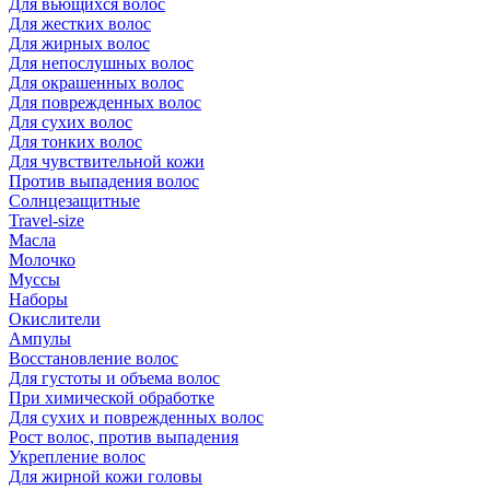
Для вьющихся волос
Для жестких волос
Для жирных волос
Для непослушных волос
Для окрашенных волос
Для поврежденных волос
Для сухих волос
Для тонких волос
Для чувствительной кожи
Против выпадения волос
Солнцезащитные
Travel-size
Масла
Молочко
Муссы
Наборы
Окислители
Ампулы
Восстановление волос
Для густоты и объема волос
При химической обработке
Для сухих и поврежденных волос
Рост волос, против выпадения
Укрепление волос
Для жирной кожи головы