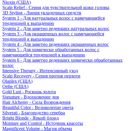
Nioxin (США)
Scalp Relief - Серия для чувствительной кожи головы
3D Styling - Линия укладочных средств
System 1 - Для натуральных волос с намечающейся
тенденцией к выпадению
System 2 - Для заметно редеющих натуральных волос
System 3 - Для окрашенных волос с намечающейся
тенденцией к выпадению
System 4 - Для заметно редеющих окрашенных волос
System 5 - Для химически обработанных волос с
намечающейся тенденцией к выпадению
System 6 - Для заметно редеющих химически обработанных
волос
Intensive Therapy - Интенсивный уход
Scalp Recovery - Серия против перхоти
Olaplex (США)
Oribe (США)
Gold Lust - Роскошь золота
Signature - Вдохновение дня
Hair Alchemy - Сила Возрождения
Beautiful Color - Великолепие цвета
Silverati - Благородство серебра
Bright Blonde - Яркий блонд
Moisture and Control - Источник красоты
Magnificent Volume - Магия объема