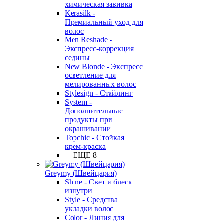
химическая завивка
Kerasilk -
Премиальный уход для
волос
Men Reshade -
Экспресс-коррекция
седины
New Blonde - Экспресс
осветление для
мелированных волос
Stylesign - Стайлинг
System -
Дополнительные
продукты при
окрашивании
Topchic - Стойкая
крем-краска
+ ЕЩЕ 8
Greymy (Швейцария)
Shine - Свет и блеск
изнутри
Style - Средства
укладки волос
Color - Линия для