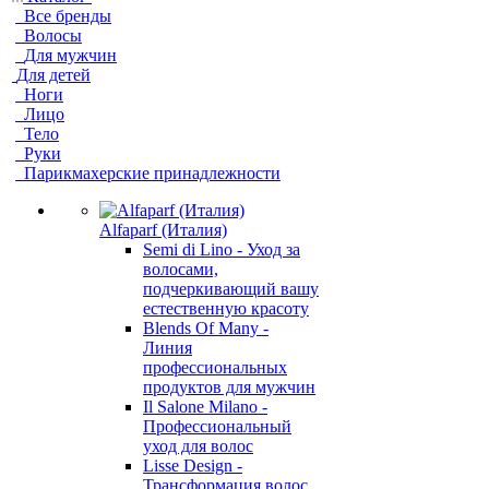
Все бренды
Волосы
Для мужчин
Для детей
Ноги
Лицо
Тело
Руки
Парикмахерские принадлежности
Alfaparf (Италия)
Semi di Lino - Уход за
волосами,
подчеркивающий вашу
естественную красоту
Blends Of Many -
Линия
профессиональных
продуктов для мужчин
Il Salone Milano -
Профессиональный
уход для волос
Lisse Design -
Трансформация волос