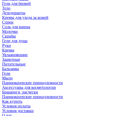
Гели для бровей
Тело
Дезодоранты
Кремы для ухода за кожей
Спреи
Соль для ванны
Молочко
Скрабы
Гели для душа
Руки
Кремы
Увлажняющие
Защитные
Питательные
Бальзамы
Гели
Мыло
Парикмахерские принадлежности
Аксессуары для косметологии
Брашинги, расчески
Парикмахерские принадлежности
Как купить
Условия оплаты
Условия доставки
О нас