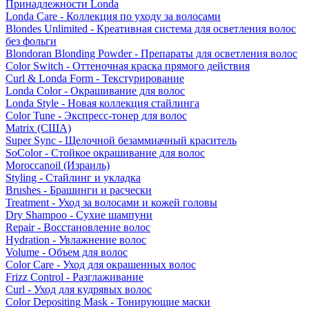
Принадлежности Londa
Londa Care - Коллекция по уходу за волосами
Blondes Unlimited - Креативная система для осветления волос
без фольги
Blondoran Blonding Powder - Препараты для осветления волос
Color Switch - Оттеночная краска прямого действия
Curl & Londa Form - Текстурирование
Londa Color - Окрашивание для волос
Londa Style - Новая коллекция стайлинга
Color Tune - Экспресс-тонер для волос
Matrix (США)
Super Sync - Щелочной безаммиачный краситель
SoColor - Стойкое окрашивание для волос
Moroccanoil (Израиль)
Styling - Стайлинг и укладка
Brushes - Брашинги и расчески
Treatment - Уход за волосами и кожей головы
Dry Shampoo - Сухие шампуни
Repair - Восстановление волос
Hydration - Увлажнение волос
Volume - Объем для волос
Color Care - Уход для окрашенных волос
Frizz Control - Разглаживание
Curl - Уход для кудрявых волос
Color Depositing Mask - Тонирующие маски