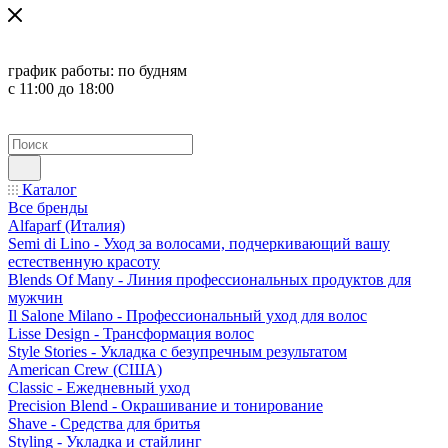
график работы:
по будням
с 11:00 до 18:00
Каталог
Все бренды
Alfaparf (Италия)
Semi di Lino - Уход за волосами, подчеркивающий вашу
естественную красоту
Blends Of Many - Линия профессиональных продуктов для
мужчин
Il Salone Milano - Профессиональный уход для волос
Lisse Design - Трансформация волос
Style Stories - Укладка с безупречным результатом
American Crew (США)
Classic - Ежедневный уход
Precision Blend - Окрашивание и тонирование
Shave - Средства для бритья
Styling - Укладка и стайлинг