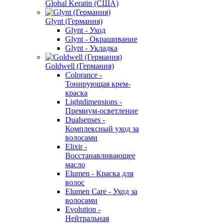
Global Keratin (США)
Glynt (Германия)
Glynt - Уход
Glynt - Окрашивание
Glynt - Укладка
Goldwell (Германия)
Colorance -
Тонирующая крем-
краска
Lightdimensions -
Премиум-осветление
Dualsenses -
Комплексный уход за
волосами
Elixir -
Восстанавливающее
масло
Elumen - Краска для
волос
Elumen Care - Уход за
волосами
Evolution -
Нейтральная