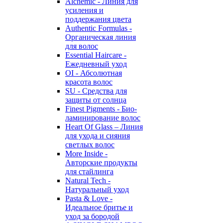
Alchemic - Линия для
усиления и
поддержания цвета
Authentic Formulas -
Органическая линия
для волос
Essential Haircare -
Eжедневный уход
OI - Абсолютная
красота волос
SU - Средства для
защиты от солнца
Finest Pigments - Био-
ламинирование волос
Heart Of Glass – Линия
для ухода и сияния
светлых волос
More Inside -
Авторские продукты
для стайлинга
Natural Tech -
Натуральный уход
Pasta & Love -
Идеальное бритье и
уход за бородой