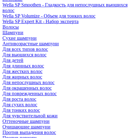
Wella SP Smoothen - Гладкость для непослушных вьющихся
волос
Wella SP Volumize - Объем для тонких волос
Wella SP Expert Kit - Набор эксперта
Волосы
Шампуни
Сухие шампуни
Антивозрастные шампуни
Для всех типов волос
Для вьющихся волос
Для детей
Для длинных волос
Для жестких волос
Для жирных волос
Для непослушных волос
Для окрашенных волос
Для поврежденных волос
Для роста волос
Для сухих волос
Для тонких волос
Для чувствительной кожи
Оттеночные шампуни
Очищающие шампуни
Против выпадения волос
Против перхоти