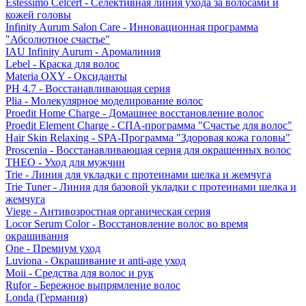
Estessimo Celcert - Селективная линия ухода за волосами и
кожей головы
Infinity Aurum Salon Care - Инновационная программа
"Абсолютное счастье"
IAU Infinity Aurum - Аромалиния
Lebel - Краска для волос
Materia OXY - Оксиданты
PH 4.7 - Восстанавливающая серия
Plia - Молекулярное моделирование волос
Proedit Home Charge - Домашнее восстановление волос
Proedit Element Charge - СПА-программа "Счастье для волос"
Hair Skin Relaxing - SPA-Программа "Здоровая кожа головы"
Proscenia - Восстанавливающая серия для окрашенных волос
THEO - Уход для мужчин
Trie - Линия для укладки с протеинами шелка и жемчуга
Trie Tuner - Линия для базовой укладки с протеинами шелка и
жемчуга
Viege - Антивозростная органическая серия
Locor Serum Color - Восстановление волос во время
окрашивания
One - Премиум уход
Luviona - Окрашивание и anti-age уход
Moii - Средства для волос и рук
Rufor - Бережное выпрямление волос
Londa (Германия)