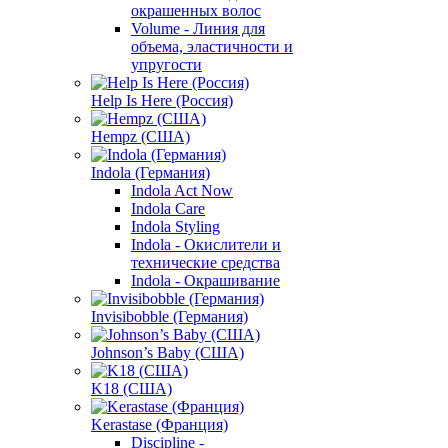
окрашенных волос
Volume - Линия для
объема, эластичности и
упругости
Help Is Here (Россия)
Hempz (США)
Indola (Германия)
Indola Act Now
Indola Care
Indola Styling
Indola - Окислители и
технические средства
Indola - Окрашивание
Invisibobble (Германия)
Johnson’s Baby (США)
K18 (США)
Kerastase (Франция)
Discipline -