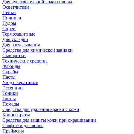
Для чувствительной кожи головы
Осветлители
Пенки
Пилинги
Пудры
Спреи
Термозащитные
Для укладки
Для расчесывания
Средства для химической завивки
Сыворотки
Технические средства
Флюиды
Скрабы
Пасты
Уход с кератином
Эссенции
Тоники
Глины
Помады
Средства для удаления краски с кожи
Концентраты
Средства для защиты кожи при окрашивании
Салфетки для волос
Праймеры