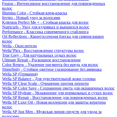
Fusion - Интенсивное восстановление для поврежденных
волос
Illumina Color - Стойкая крем-краска
Invigo - Новый уход за волосами
Koleston Perfect Me + - Стойкая краска для волос
Nutricurls - Уход для кудрявых и вьющихся волос
Performance - Классика современного стайлинга
Oil Reflections - Квинтэссенция блеска для сияния ваших
волос
Wella - Окислители
Wella°Plex - Восстановление структуры волос
True Grey - Для натуральных седых волос
Ultimate Repair - Роскошное восстановление
Color Renew - Удаление пигмента без вреда для волос
Shinefinity - Стойкое цветное глазирование без аммиака
Wella SP (Германия)
Wella SP Balance - Для чувствительной кожи головы
Wella SP Clear Scalp - Очищение против перхоти
Wella SP Color Save - Сохранение цвета для окрашенных волос
Wella SP Hydrate - Увлажнение для нормальных и сухих волос
Wella SP Repair - Восстановление для поврежденных волос
Wella SP Luxe Oil - Новая коллекция для защиты кератина
волос
Wella SP Just Men - Мужская линия средств для ухода за
волосами