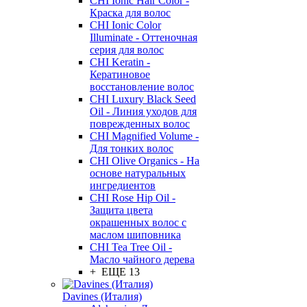
CHI Ionic Hair Color -
Краска для волос
CHI Ionic Color
Illuminate - Оттеночная
серия для волос
CHI Keratin -
Кератиновое
восстановление волос
CHI Luxury Black Seed
Oil - Линия уходов для
поврежденных волос
CHI Magnified Volume -
Для тонких волос
CHI Olive Organics - На
основе натуральных
ингредиентов
CHI Rose Hip Oil -
Защита цвета
окрашенных волос с
маслом шиповника
CHI Tea Tree Oil -
Масло чайного дерева
+ ЕЩЕ 13
Davines (Италия)