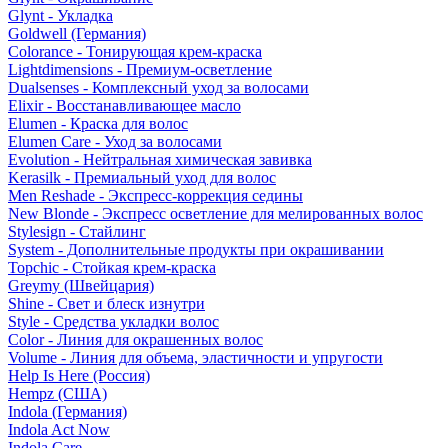
Glynt - Укладка
Goldwell (Германия)
Colorance - Тонирующая крем-краска
Lightdimensions - Премиум-осветление
Dualsenses - Комплексный уход за волосами
Elixir - Восстанавливающее масло
Elumen - Краска для волос
Elumen Care - Уход за волосами
Evolution - Нейтральная химическая завивка
Kerasilk - Премиальный уход для волос
Men Reshade - Экспресс-коррекция седины
New Blonde - Экспресс осветление для мелированных волос
Stylesign - Стайлинг
System - Дополнительные продукты при окрашивании
Topchic - Стойкая крем-краска
Greymy (Швейцария)
Shine - Свет и блеск изнутри
Style - Средства укладки волос
Color - Линия для окрашенных волос
Volume - Линия для объема, эластичности и упругости
Help Is Here (Россия)
Hempz (США)
Indola (Германия)
Indola Act Now
Indola Care