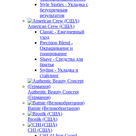
Style Stories - Укладка с
безупречным
результатом
American Crew (США)
Classic - Ежедневный
уход
Precision Blend -
Окрашивание и
тонирование
Shave - Средства для
бритья
Styling - Укладка и
стайлинг
Authentic Beauty Concept
(Германия)
Batiste (Великобритания)
Biosilk (США)
CHI (США)
CHI 44 Iron Guard -