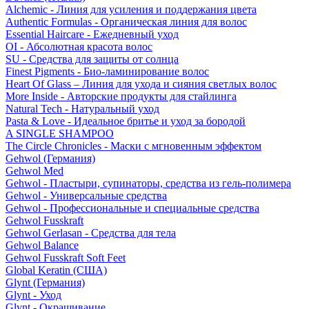
Alchemic - Линия для усиления и поддержания цвета
Authentic Formulas - Органическая линия для волос
Essential Haircare - Eжедневный уход
OI - Абсолютная красота волос
SU - Средства для защиты от солнца
Finest Pigments - Био-ламинирование волос
Heart Of Glass – Линия для ухода и сияния светлых волос
More Inside - Авторские продукты для стайлинга
Natural Tech - Натуральный уход
Pasta & Love - Идеальное бритье и уход за бородой
A SINGLE SHAMPOO
The Circle Chronicles - Маски с мгновенным эффектом
Gehwol (Германия)
Gehwol Med
Gehwol - Пластыри, супинаторы, средства из гель-полимера
Gehwol - Универсальные средства
Gehwol - Профессиональные и специальные средства
Gehwol Fusskraft
Gehwol Gerlasan - Средства для тела
Gehwol Balance
Gehwol Fusskraft Soft Feet
Global Keratin (США)
Glynt (Германия)
Glynt - Уход
Glynt - Окрашивание