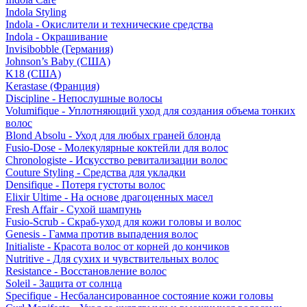
Indola Styling
Indola - Окислители и технические средства
Indola - Окрашивание
Invisibobble (Германия)
Johnson’s Baby (США)
K18 (США)
Kerastase (Франция)
Discipline - Непослушные волосы
Volumifique - Уплотняющий уход для создания объема тонких
волос
Blond Absolu - Уход для любых граней блонда
Fusio-Dose - Молекулярные коктейли для волос
Chronologiste - Искусство ревитализации волос
Couture Styling - Средства для укладки
Densifique - Потеря густоты волос
Elixir Ultime - На основе драгоценных масел
Fresh Affair - Сухой шампунь
Fusio-Scrub - Скраб-уход для кожи головы и волос
Genesis - Гамма против выпадения волос
Initialiste - Красота волос от корней до кончиков
Nutritive - Для сухих и чувствительных волос
Resistance - Восстановление волос
Soleil - Защита от солнца
Specifique - Несбалансированное состояние кожи головы