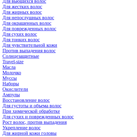
Для вьющихся волос
Для жестких волос
Для жирных волос
Для непослушных волос
Для окрашенных волос
Для поврежденных волос
Для сухих волос
Для тонких волос
Для чувствительной кожи
Против выпадения волос
Солнцезащитные
Travel-size
Масла
Молочко
Муссы
Наборы
Окислители
Ампулы
Восстановление волос
Для густоты и объема волос
При химической обработке
Для сухих и поврежденных волос
Рост волос, против выпадения
Укрепление волос
Для жирной кожи головы