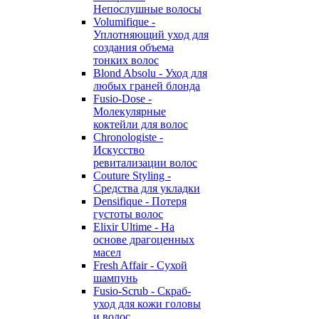
Непослушные волосы
Volumifique -
Уплотняющий уход для
создания объема
тонких волос
Blond Absolu - Уход для
любых граней блонда
Fusio-Dose -
Молекулярные
коктейли для волос
Chronologiste -
Искусство
ревитализации волос
Couture Styling -
Средства для укладки
Densifique - Потеря
густоты волос
Elixir Ultime - На
основе драгоценных
масел
Fresh Affair - Сухой
шампунь
Fusio-Scrub - Скраб-
уход для кожи головы
и волос