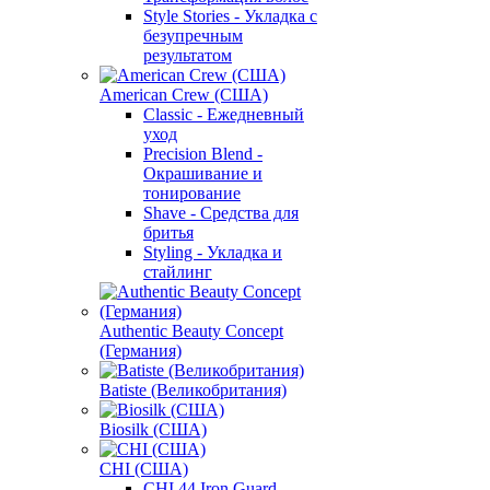
Style Stories - Укладка с
безупречным
результатом
American Crew (США)
Classic - Ежедневный
уход
Precision Blend -
Окрашивание и
тонирование
Shave - Средства для
бритья
Styling - Укладка и
стайлинг
Authentic Beauty Concept
(Германия)
Batiste (Великобритания)
Biosilk (США)
CHI (США)
CHI 44 Iron Guard -