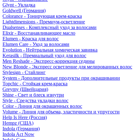
Glynt - Укладка
Goldwell (Германия)
Colorance - Тонирующая крем-краска
Lightdimensions - Премиум-осветление
Dualsenses - Комплексный уход за волосами
Elixir - Восстанавливающее масло
Elumen - Краска для волос
Elumen Care - Уход за волосами
Evolution - Нейтральная химическая завивка
Kerasilk - Премиальный уход для волос
Men Reshade - Экспресс-коррекция седины
New Blonde - Экспресс осветление для мелированных волос
Stylesign - Стайлинг
System - Дополнительные продукты при окрашивании
Topchic - Стойкая крем-краска
Greymy (Швейцария)
Shine - Свет и блеск изнутри
Style - Средства укладки волос
Color - Линия для окрашенных волос
Volume - Линия для объема, эластичности и упругости
Help Is Here (Россия)
Hempz (США)
Indola (Германия)
Indola Act Now
Indola Care