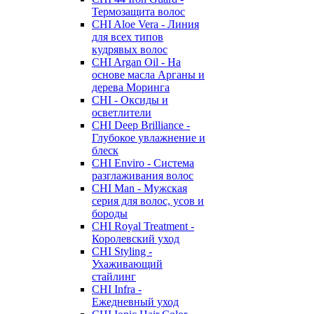
Термозащита волос
CHI Aloe Vera - Линия
для всех типов
кудрявых волос
CHI Argan Oil - На
основе масла Арганы и
дерева Моринга
CHI - Оксиды и
осветлители
CHI Deep Brilliance -
Глубокое увлажнение и
блеск
CHI Enviro - Система
разглаживания волос
CHI Man - Мужская
серия для волос, усов и
бороды
CHI Royal Treatment -
Королевский уход
CHI Styling -
Ухаживающий
стайлинг
CHI Infra -
Ежедневный уход