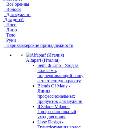
Все бренды
Волосы
Для мужчин
Для детей
Ноги
Лицо
Тело
Руки
Парикмахерские принадлежности
Alfaparf (Италия)
Semi di Lino - Уход за
волосами,
подчеркивающий вашу
естественную красоту
Blends Of Many -
Линия
профессиональных
продуктов для мужчин
Il Salone Milano -
Профессиональный
уход для волос
Lisse Design -
Трансформация волос