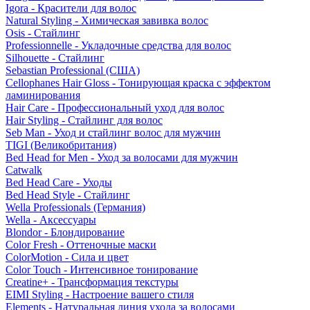
Igora - Красители для волос
Natural Styling - Химическая завивка волос
Osis - Стайлинг
Professionnelle - Укладочные средства для волос
Silhouette - Стайлинг
Sebastian Professional (США)
Cellophanes Hair Gloss - Тонирующая краска с эффектом
ламинирования
Hair Care - Профессиональный уход для волос
Hair Styling - Стайлинг для волос
Seb Man - Уход и стайлинг волос для мужчин
TIGI (Великобритания)
Bed Head for Men - Уход за волосами для мужчин
Catwalk
Bed Head Care - Уходы
Bed Head Style - Стайлинг
Wella Professionals (Германия)
Wella - Аксессуары
Blondor - Блондирование
Color Fresh - Оттеночные маски
ColorMotion - Сила и цвет
Color Touch - Интенсивное тонирование
Creatine+ - Трансформация текстуры
EIMI Styling - Настроение вашего стиля
Elements - Натуральная линия ухода за волосами