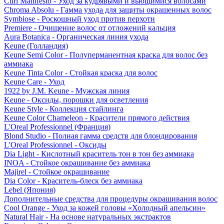
Curl Manifesto - Уход за кудрявыми и вьющимися волосами
Chroma Absolu - Гамма ухода для защиты окрашенных волос
Symbiose - Роскошный уход против перхоти
Premiere - Очищение волос от отложений кальция
Aura Botanica - Органическая линия ухода
Keune (Голландия)
Keune Semi Color - Полуперманентная краска для волос без
аммиака
Keune Tinta Color - Стойкая краска для волос
Keune Care - Уход
1922 by J.M. Keune - Мужская линия
Keune - Оксиды, порошки для осветления
Keune Style - Коллекция стайлинга
Keune Color Chameleon - Красители прямого действия
L'Oreal Professionnel (Франция)
Blond Studio - Полная гамма средств для блондирования
L'Oreal Professionnel - Оксиды
Dia Light - Кислотный краситель тон в тон без аммиака
INOA - Стойкое окрашивание без аммиака
Majirel - Стойкое окрашивание
Dia Color - Краситель-блеск без аммиака
Lebel (Япония)
Дополнительные средства для процедуры окрашивания волос
Cool Orange - Уход за кожей головы «Холодный апельсин»
Natural Hair - На основе натуральных экстрактов