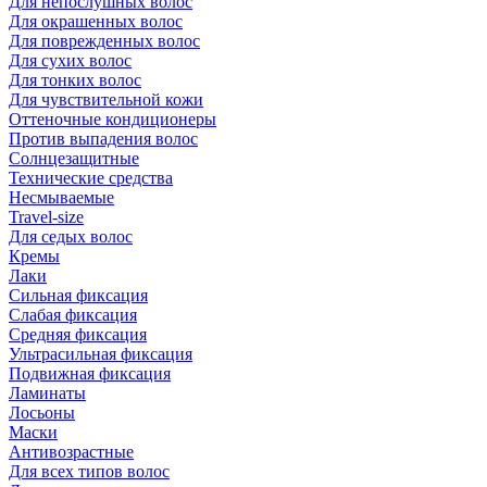
Для непослушных волос
Для окрашенных волос
Для поврежденных волос
Для сухих волос
Для тонких волос
Для чувствительной кожи
Оттеночные кондиционеры
Против выпадения волос
Солнцезащитные
Технические средства
Несмываемые
Travel-size
Для седых волос
Кремы
Лаки
Сильная фиксация
Слабая фиксация
Средняя фиксация
Ультрасильная фиксация
Подвижная фиксация
Ламинаты
Лосьоны
Маски
Антивозрастные
Для всех типов волос