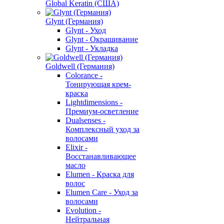
Global Keratin (США)
Glynt (Германия)
Glynt - Уход
Glynt - Окрашивание
Glynt - Укладка
Goldwell (Германия)
Colorance -
Тонирующая крем-
краска
Lightdimensions -
Премиум-осветление
Dualsenses -
Комплексный уход за
волосами
Elixir -
Восстанавливающее
масло
Elumen - Краска для
волос
Elumen Care - Уход за
волосами
Evolution -
Нейтральная