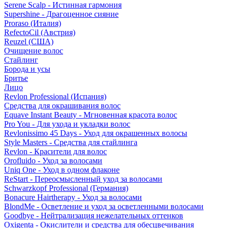
Serene Scalp - Истинная гармония
Supershine - Драгоценное сияние
Proraso (Италия)
RefectoCil (Австрия)
Reuzel (США)
Очищение волос
Стайлинг
Борода и усы
Бритье
Лицо
Revlon Professional (Испания)
Средства для окрашивания волос
Equave Instant Beauty - Мгновенная красота волос
Pro You - Для ухода и укладки волос
Revlonissimo 45 Days - Уход для окрашенных волосы
Style Masters - Средства для стайлинга
Revlon - Красители для волос
Orofluido - Уход за волосами
Uniq One - Уход в одном флаконе
ReStart - Переосмысленный уход за волосами
Schwarzkopf Professional (Германия)
Bonacure Hairtherapy - Уход за волосами
BlondMe - Осветление и уход за осветленными волосами
Goodbye - Нейтрализация нежелательных оттенков
Oxigenta - Окислители и средства для обесцвечивания