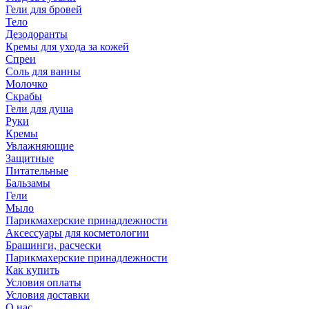
Гели для бровей
Тело
Дезодоранты
Кремы для ухода за кожей
Спреи
Соль для ванны
Молочко
Скрабы
Гели для душа
Руки
Кремы
Увлажняющие
Защитные
Питательные
Бальзамы
Гели
Мыло
Парикмахерские принадлежности
Аксессуары для косметологии
Брашинги, расчески
Парикмахерские принадлежности
Как купить
Условия оплаты
Условия доставки
О нас