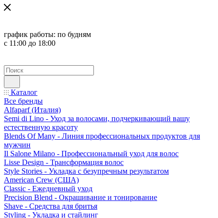
график работы:
по будням
с 11:00 до 18:00
Каталог
Все бренды
Alfaparf (Италия)
Semi di Lino - Уход за волосами, подчеркивающий вашу
естественную красоту
Blends Of Many - Линия профессиональных продуктов для
мужчин
Il Salone Milano - Профессиональный уход для волос
Lisse Design - Трансформация волос
Style Stories - Укладка с безупречным результатом
American Crew (США)
Classic - Ежедневный уход
Precision Blend - Окрашивание и тонирование
Shave - Средства для бритья
Styling - Укладка и стайлинг