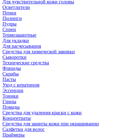
Для чувствительной кожи головы
Осветлители
Пенки
Пилинги
Пудры
Спреи
Термозащитные
Для укладки
Для расчесывания
Средства для химической завивки
Сыворотки
Технические средства
Флюиды
Скрабы
Пасты
Уход с кератином
Эссенции
Тоники
Глины
Помады
Средства для удаления краски с кожи
Концентраты
Средства для защиты кожи при окрашивании
Салфетки для волос
Праймеры