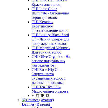
CHI Ionic Hair Color -
Краска для волос
CHI Ionic Color
Illuminate - Оттеночная
серия для волос
CHI Keratin -
Кератиновое
восстановление волос
CHI Luxury Black Seed
Oil - Линия уходов для
поврежденных волос
CHI Magnified Volume -
Для тонких волос
CHI Olive Organics - На
основе натуральных
ингредиентов
CHI Rose Hip Oil -
Защита цвета
окрашенных волос с
маслом шиповника
CHI Tea Tree Oil -
Масло чайного дерева
+ ЕЩЕ 13
Davines (Италия)