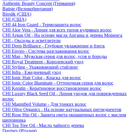
Authentic Beauty Concept (Германия)
Batiste (Великобритания)
Biosilk (США)
CHI (США)
CHI 44 Iron Guard - Термозащита волос
CHI Aloe Vera - Линия для всех типов кудрявых волос
CHI Argan Oil - На основе масла Арганы и дерева Моринга
CHI - Оксиды и осветлители
CHI Deep Brilliance - Глубокое увлажнение и блеск
CHI Enviro - Система разглаживания волос
CHI Man - Мужская серия для волос, усов и бороды
CHI Royal Treatment - Королевский уход
CHI Styling - Ухаживающий стайлинг
CHI Infra - Ежедневный уход
CHI Ionic Hair Color - Краска для волос
CHI Ionic Color Illuminate - Оттеночная серия для волос
CHI Keratin - Кератиновое восстановление волос
CHI Luxury Black Seed Oil - Линия уходов для поврежденных
волос
CHI Magnified Volume - Для тонких волос
CHI Olive Organics - На основе натуральных ингредиентов
CHI Rose Hip Oil - Защита цвета окрашенных волос с маслом
шиповника
CHI Tea Tree Oil - Масло чайного дерева
Davines (Италия)