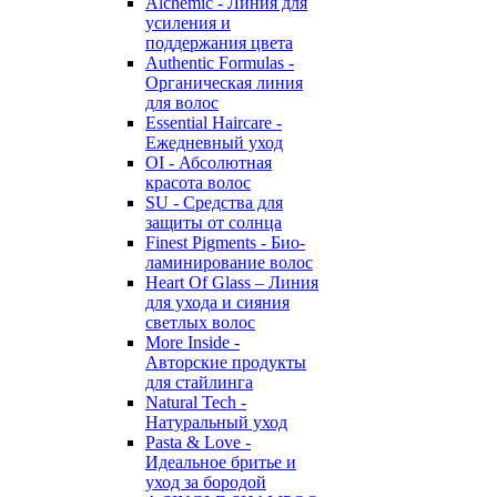
Alchemic - Линия для
усиления и
поддержания цвета
Authentic Formulas -
Органическая линия
для волос
Essential Haircare -
Eжедневный уход
OI - Абсолютная
красота волос
SU - Средства для
защиты от солнца
Finest Pigments - Био-
ламинирование волос
Heart Of Glass – Линия
для ухода и сияния
светлых волос
More Inside -
Авторские продукты
для стайлинга
Natural Tech -
Натуральный уход
Pasta & Love -
Идеальное бритье и
уход за бородой