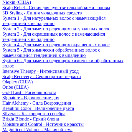
Nioxin (США)
Scalp Relief - Серия для чувствительной кожи головы
3D Styling - Линия укладочных средств
System 1 - Для натуральных волос с намечающейся
тенденцией к выпадению
System 2 - Для заметно редеющих натуральных волос
System 3 - Для окрашенных волос с намечающейся
тенденцией к выпадению
System 4 - Для заметно редеющих окрашенных волос
System 5 - Для химически обработанных волос с
намечающейся тенденцией к выпадению
System 6 - Для заметно редеющих химически обработанных
волос
Intensive Therapy - Интенсивный уход
Scalp Recovery - Серия против перхоти
Olaplex (США)
Oribe (США)
Gold Lust - Роскошь золота
Signature - Вдохновение дня
Hair Alchemy - Сила Возрождения
Beautiful Color - Великолепие цвета
Silverati - Благородство серебра
Bright Blonde - Яркий блонд
Moisture and Control - Источник красоты
Magnificent Volume - Магия объема