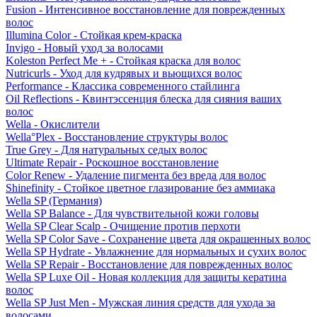
Fusion - Интенсивное восстановление для поврежденных
волос
Illumina Color - Стойкая крем-краска
Invigo - Новый уход за волосами
Koleston Perfect Me + - Стойкая краска для волос
Nutricurls - Уход для кудрявых и вьющихся волос
Performance - Классика современного стайлинга
Oil Reflections - Квинтэссенция блеска для сияния ваших
волос
Wella - Окислители
Wella°Plex - Восстановление структуры волос
True Grey - Для натуральных седых волос
Ultimate Repair - Роскошное восстановление
Color Renew - Удаление пигмента без вреда для волос
Shinefinity - Стойкое цветное глазирование без аммиака
Wella SP (Германия)
Wella SP Balance - Для чувствительной кожи головы
Wella SP Clear Scalp - Очищение против перхоти
Wella SP Color Save - Сохранение цвета для окрашенных волос
Wella SP Hydrate - Увлажнение для нормальных и сухих волос
Wella SP Repair - Восстановление для поврежденных волос
Wella SP Luxe Oil - Новая коллекция для защиты кератина
волос
Wella SP Just Men - Мужская линия средств для ухода за
волосами