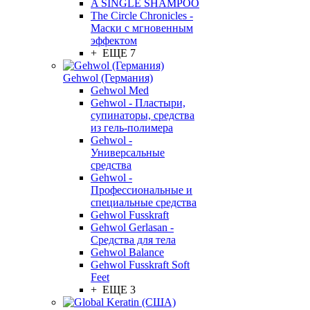
A SINGLE SHAMPOO
The Circle Chronicles -
Маски с мгновенным
эффектом
+ ЕЩЕ 7
Gehwol (Германия)
Gehwol Med
Gehwol - Пластыри,
супинаторы, средства
из гель-полимера
Gehwol -
Универсальные
средства
Gehwol -
Профессиональные и
специальные средства
Gehwol Fusskraft
Gehwol Gerlasan -
Средства для тела
Gehwol Balance
Gehwol Fusskraft Soft
Feet
+ ЕЩЕ 3