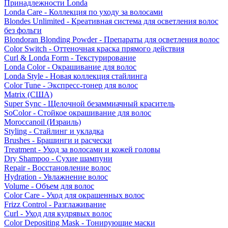
Принадлежности Londa
Londa Care - Коллекция по уходу за волосами
Blondes Unlimited - Креативная система для осветления волос
без фольги
Blondoran Blonding Powder - Препараты для осветления волос
Color Switch - Оттеночная краска прямого действия
Curl & Londa Form - Текстурирование
Londa Color - Окрашивание для волос
Londa Style - Новая коллекция стайлинга
Color Tune - Экспресс-тонер для волос
Matrix (США)
Super Sync - Щелочной безаммиачный краситель
SoColor - Стойкое окрашивание для волос
Moroccanoil (Израиль)
Styling - Стайлинг и укладка
Brushes - Брашинги и расчески
Treatment - Уход за волосами и кожей головы
Dry Shampoo - Сухие шампуни
Repair - Восстановление волос
Hydration - Увлажнение волос
Volume - Объем для волос
Color Care - Уход для окрашенных волос
Frizz Control - Разглаживание
Curl - Уход для кудрявых волос
Color Depositing Mask - Тонирующие маски