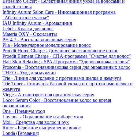
Estessimo Celcert - Селективная линия ухода за волосами и
кожей головы
Infinity Aurum Salon Care - Инновационная программа
"Абсолютное счастье"
IAU Infinity Aurum - Аромалиния
Lebel - Краска для волос
Materia OXY - Оксиданты
PH 4.7 - Восстанавливающая серия
Plia - Молекулярное моделирование волос
Proedit Home Charge - Домашнее восстановление волос
Proedit Element Charge - СПА-программа "Счастье для волос"
Hair Skin Relaxing - SPA-Программа "Здоровая кожа головы"
Proscenia - Восстанавливающая серия для окрашенных волос
THEO - Уход для мужчин
Trie - Линия для укладки с протеинами шелка и жемчуга
Trie Tuner - Линия для базовой укладки с протеинами шелка и
жемчуга
Viege - Антивозростная органическая серия
Locor Serum Color - Восстановление волос во время
окрашивания
One - Премиум уход
Luviona - Окрашивание и anti-age уход
Moii - Средства для волос и рук
Rufor - Бережное выпрямление волос
Londa (Германия)