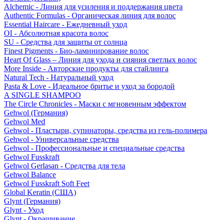
Alchemic - Линия для усиления и поддержания цвета
Authentic Formulas - Органическая линия для волос
Essential Haircare - Eжедневный уход
OI - Абсолютная красота волос
SU - Средства для защиты от солнца
Finest Pigments - Био-ламинирование волос
Heart Of Glass – Линия для ухода и сияния светлых волос
More Inside - Авторские продукты для стайлинга
Natural Tech - Натуральный уход
Pasta & Love - Идеальное бритье и уход за бородой
A SINGLE SHAMPOO
The Circle Chronicles - Маски с мгновенным эффектом
Gehwol (Германия)
Gehwol Med
Gehwol - Пластыри, супинаторы, средства из гель-полимера
Gehwol - Универсальные средства
Gehwol - Профессиональные и специальные средства
Gehwol Fusskraft
Gehwol Gerlasan - Средства для тела
Gehwol Balance
Gehwol Fusskraft Soft Feet
Global Keratin (США)
Glynt (Германия)
Glynt - Уход
Glynt - Окрашивание