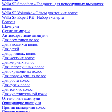
Wella SP Smoothen - Гладкость для непослушных вьющихся
волос
Wella SP Volumize - Объем для тонких волос
Wella SP Expert Kit - Набор эксперта
Волосы
Шампуни
Сухие шампуни
Антивозрастные шампуни
Для всех типов волос
Для вьющихся волос
Для детей
Для длинных волос
Для жестких волос
Для жирных волос
Для непослушных волос
Для окрашенных волос
Для поврежденных волос
Для роста волос
Для сухих волос
Для тонких волос
Для чувствительной кожи
Оттеночные шампуни
Очищающие шампуни
Против выпадения волос
Против перхоти