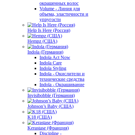
окрашенных волос
Volume - Линия для
объема, эластичности и
упругости
Help Is Here (Россия)
Hempz (США)
Indola (Германия)
Indola Act Now
Indola Care
Indola Styling
Indola - Окислители и
технические средства
Indola - Окрашивание
Invisibobble (Германия)
Johnson’s Baby (США)
K18 (США)
Kerastase (Франция)
Discipline -