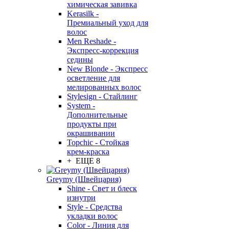
химическая завивка
Kerasilk -
Премиальный уход для
волос
Men Reshade -
Экспресс-коррекция
седины
New Blonde - Экспресс
осветление для
мелированных волос
Stylesign - Стайлинг
System -
Дополнительные
продукты при
окрашивании
Topchic - Стойкая
крем-краска
+ ЕЩЕ 8
Greymy (Швейцария)
Shine - Свет и блеск
изнутри
Style - Средства
укладки волос
Color - Линия для