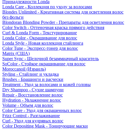
Принадлежности Londa
Londa Care - Коллекция по уходу за волосами
Blondes Unlimited - Креативная система для осветления волос
без фольги
Blondoran Blonding Powder - Препараты для осветления волос
Color Switch - Оттеночная краска прямого действия
Curl & Londa Form - Текстурирование
Londa Color - Окрашивание для волос
Londa Style - Новая коллекция стайлинга
Color Tune - Экспресс-тонер для волос
Matrix (США)
Super Sync - Щелочной безаммиачный краситель
SoColor - Стойкое окрашивание для волос
Moroccanoil (Израиль)
Styling - Стайлинг и укладка
Brushes - Брашинги и расчески
Treatment - Уход за волосами и кожей головы
Dry Shampoo - Сухие шампуни
Repair - Восстановление волос
Hydration - Увлажнение волос
Volume - Объем для волос
Color Care - Уход для окрашенных волос
Frizz Control - Разглаживание
Curl - Уход для кудрявых волос
Color Depositing Mask - Тонирующие маски