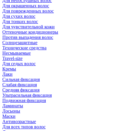
Для непослушных волос
Для окрашенных волос
Для поврежденных волос
Для сухих волос
Для тонких волос
Для чувствительной кожи
Оттеночные кондиционеры
Против выпадения волос
Солнцезащитные
Технические средства
Несмываемые
Travel-size
Для седых волос
Кремы
Лаки
Сильная фиксация
Слабая фиксация
Средняя фиксация
Ультрасильная фиксация
Подвижная фиксация
Ламинаты
Лосьоны
Маски
Антивозрастные
Для всех типов волос