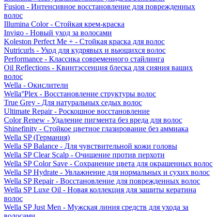
Fusion - Интенсивное восстановление для поврежденных
волос
Illumina Color - Стойкая крем-краска
Invigo - Новый уход за волосами
Koleston Perfect Me + - Стойкая краска для волос
Nutricurls - Уход для кудрявых и вьющихся волос
Performance - Классика современного стайлинга
Oil Reflections - Квинтэссенция блеска для сияния ваших
волос
Wella - Окислители
Wella°Plex - Восстановление структуры волос
True Grey - Для натуральных седых волос
Ultimate Repair - Роскошное восстановление
Color Renew - Удаление пигмента без вреда для волос
Shinefinity - Стойкое цветное глазирование без аммиака
Wella SP (Германия)
Wella SP Balance - Для чувствительной кожи головы
Wella SP Clear Scalp - Очищение против перхоти
Wella SP Color Save - Сохранение цвета для окрашенных волос
Wella SP Hydrate - Увлажнение для нормальных и сухих волос
Wella SP Repair - Восстановление для поврежденных волос
Wella SP Luxe Oil - Новая коллекция для защиты кератина
волос
Wella SP Just Men - Мужская линия средств для ухода за
волосами