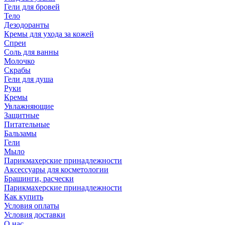
Гели для бровей
Тело
Дезодоранты
Кремы для ухода за кожей
Спреи
Соль для ванны
Молочко
Скрабы
Гели для душа
Руки
Кремы
Увлажняющие
Защитные
Питательные
Бальзамы
Гели
Мыло
Парикмахерские принадлежности
Аксессуары для косметологии
Брашинги, расчески
Парикмахерские принадлежности
Как купить
Условия оплаты
Условия доставки
О нас