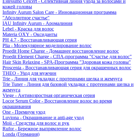
Estessimo Celcert - Селективная линия ухода за волосами и
кожей головы
Infinity Aurum Salon Care - Инновационная программа
"Абсолютное счастье"
IAU Infinity Aurum - Аромалиния
Lebel - Краска для волос
Materia OXY - Оксиданты
PH 4.7 - Восстанавливающая серия
Plia - Молекулярное моделирование волос
Proedit Home Charge - Домашнее восстановление волос
Proedit Element Charge - СПА-программа "Счастье для волос"
Hair Skin Relaxing - SPA-Программа "Здоровая кожа головы"
Proscenia - Восстанавливающая серия для окрашенных волос
THEO - Уход для мужчин
Trie - Линия для укладки с протеинами шелка и жемчуга
Trie Tuner - Линия для базовой укладки с протеинами шелка и
жемчуга
Viege - Антивозростная органическая серия
Locor Serum Color - Восстановление волос во время
окрашивания
One - Премиум уход
Luviona - Окрашивание и anti-age уход
Moii - Средства для волос и рук
Rufor - Бережное выпрямление волос
Londa (Германия)