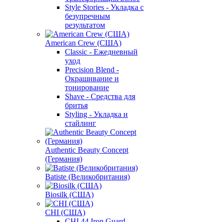
Style Stories - Укладка с
безупречным
результатом
American Crew (США)
Classic - Ежедневный
уход
Precision Blend -
Окрашивание и
тонирование
Shave - Средства для
бритья
Styling - Укладка и
стайлинг
Authentic Beauty Concept
(Германия)
Batiste (Великобритания)
Biosilk (США)
CHI (США)
CHI 44 Iron Guard -