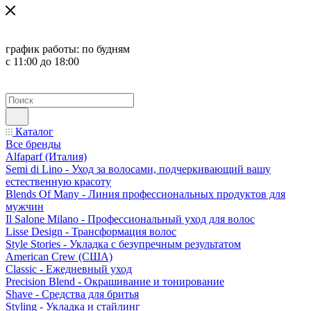
график работы:
по будням
с 11:00 до 18:00
Каталог
Все бренды
Alfaparf (Италия)
Semi di Lino - Уход за волосами, подчеркивающий вашу
естественную красоту
Blends Of Many - Линия профессиональных продуктов для
мужчин
Il Salone Milano - Профессиональный уход для волос
Lisse Design - Трансформация волос
Style Stories - Укладка с безупречным результатом
American Crew (США)
Classic - Ежедневный уход
Precision Blend - Окрашивание и тонирование
Shave - Средства для бритья
Styling - Укладка и стайлинг