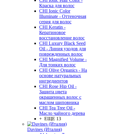
CHI Ionic Hair Color -
Краска для волос
CHI Ionic Color
Illuminate - Оттеночная
серия для волос
CHI Keratin -
Кератиновое
восстановление волос
CHI Luxury Black Seed
Oil - Линия уходов для
поврежденных волос
CHI Magnified Volume -
Для тонких волос
CHI Olive Organics - На
основе натуральных
ингредиентов
CHI Rose Hip Oil -
Защита цвета
окрашенных волос с
маслом шиповника
CHI Tea Tree Oil -
Масло чайного дерева
+ ЕЩЕ 13
Davines (Италия)