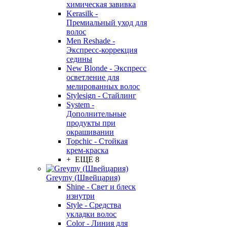
химическая завивка
Kerasilk -
Премиальный уход для
волос
Men Reshade -
Экспресс-коррекция
седины
New Blonde - Экспресс
осветление для
мелированных волос
Stylesign - Стайлинг
System -
Дополнительные
продукты при
окрашивании
Topchic - Стойкая
крем-краска
+ ЕЩЕ 8
Greymy (Швейцария)
Shine - Свет и блеск
изнутри
Style - Средства
укладки волос
Color - Линия для