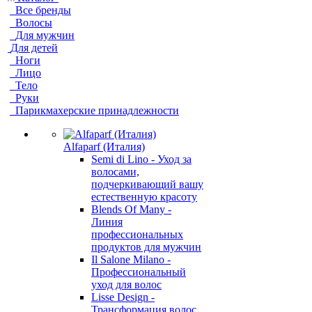
Все бренды
Волосы
Для мужчин
Для детей
Ноги
Лицо
Тело
Руки
Парикмахерские принадлежности
Alfaparf (Италия)
Semi di Lino - Уход за
волосами,
подчеркивающий вашу
естественную красоту
Blends Of Many -
Линия
профессиональных
продуктов для мужчин
Il Salone Milano -
Профессиональный
уход для волос
Lisse Design -
Трансформация волос