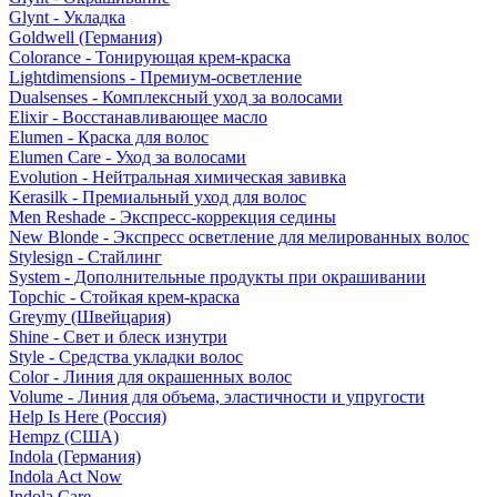
Glynt - Укладка
Goldwell (Германия)
Colorance - Тонирующая крем-краска
Lightdimensions - Премиум-осветление
Dualsenses - Комплексный уход за волосами
Elixir - Восстанавливающее масло
Elumen - Краска для волос
Elumen Care - Уход за волосами
Evolution - Нейтральная химическая завивка
Kerasilk - Премиальный уход для волос
Men Reshade - Экспресс-коррекция седины
New Blonde - Экспресс осветление для мелированных волос
Stylesign - Стайлинг
System - Дополнительные продукты при окрашивании
Topchic - Стойкая крем-краска
Greymy (Швейцария)
Shine - Свет и блеск изнутри
Style - Средства укладки волос
Color - Линия для окрашенных волос
Volume - Линия для объема, эластичности и упругости
Help Is Here (Россия)
Hempz (США)
Indola (Германия)
Indola Act Now
Indola Care