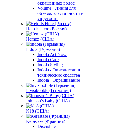
окрашенных волос
Volume - Линия для
объема, эластичности и
упругости
Help Is Here (Россия)
Hempz (США)
Indola (Германия)
Indola Act Now
Indola Care
Indola Styling
Indola - Окислители и
технические средства
Indola - Окрашивание
Invisibobble (Германия)
Johnson’s Baby (США)
K18 (США)
Kerastase (Франция)
Discipline -