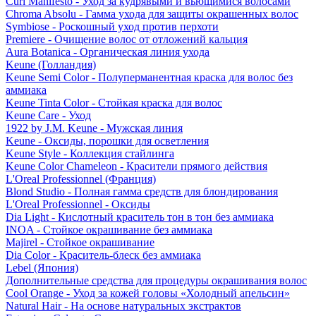
Curl Manifesto - Уход за кудрявыми и вьющимися волосами
Chroma Absolu - Гамма ухода для защиты окрашенных волос
Symbiose - Роскошный уход против перхоти
Premiere - Очищение волос от отложений кальция
Aura Botanica - Органическая линия ухода
Keune (Голландия)
Keune Semi Color - Полуперманентная краска для волос без
аммиака
Keune Tinta Color - Стойкая краска для волос
Keune Care - Уход
1922 by J.M. Keune - Мужская линия
Keune - Оксиды, порошки для осветления
Keune Style - Коллекция стайлинга
Keune Color Chameleon - Красители прямого действия
L'Oreal Professionnel (Франция)
Blond Studio - Полная гамма средств для блондирования
L'Oreal Professionnel - Оксиды
Dia Light - Кислотный краситель тон в тон без аммиака
INOA - Стойкое окрашивание без аммиака
Majirel - Стойкое окрашивание
Dia Color - Краситель-блеск без аммиака
Lebel (Япония)
Дополнительные средства для процедуры окрашивания волос
Cool Orange - Уход за кожей головы «Холодный апельсин»
Natural Hair - На основе натуральных экстрактов