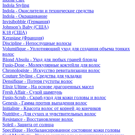
Indola Styling
Indola - Окислители и технические средства
Indola - Окрашивание
Invisibobble (Германия)
Johnson’s Baby (США)
K18 (США)
Kerastase (Франция)
Discipline - Непослушные волосы
Volumifique - Уплотняющий уход для создания объема тонких
волос
Blond Absolu - Уход для любых граней блонда
Fusio-Dose - Молекулярные коктейли для волос
Chronologiste - Искусство ревитализации волос
Couture Styling - Средства для укладки
Densifique - Потеря густоты волос
Elixir Ultime - На основе драгоценных масел
Fresh Affair - Сухой шампунь
Fusio-Scrub - Скраб-уход для кожи головы и волос
Genesis - Гамма против выпадения волос
Initialiste - Красота волос от корней до кончиков
Nutritive - Для сухих и чувствительных волос
Resistance - Восстановление волос
Soleil - Защита от солнца
Specifique - Несбалансированное состояние кожи головы