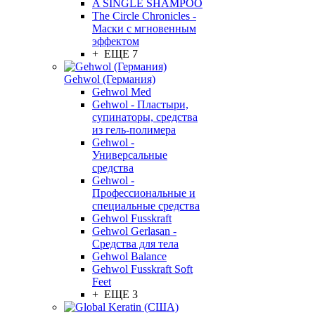
A SINGLE SHAMPOO
The Circle Chronicles -
Маски с мгновенным
эффектом
+ ЕЩЕ 7
Gehwol (Германия)
Gehwol Med
Gehwol - Пластыри,
супинаторы, средства
из гель-полимера
Gehwol -
Универсальные
средства
Gehwol -
Профессиональные и
специальные средства
Gehwol Fusskraft
Gehwol Gerlasan -
Средства для тела
Gehwol Balance
Gehwol Fusskraft Soft
Feet
+ ЕЩЕ 3