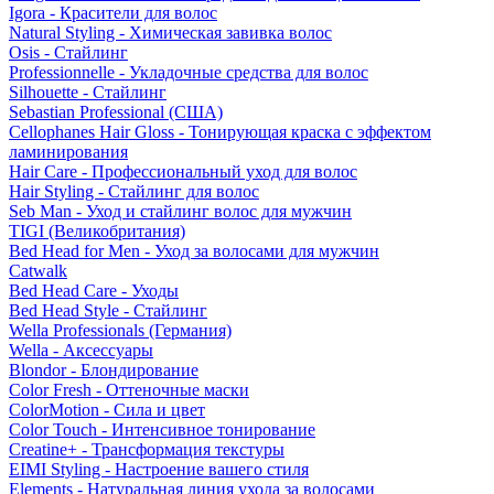
Igora - Красители для волос
Natural Styling - Химическая завивка волос
Osis - Стайлинг
Professionnelle - Укладочные средства для волос
Silhouette - Стайлинг
Sebastian Professional (США)
Cellophanes Hair Gloss - Тонирующая краска с эффектом
ламинирования
Hair Care - Профессиональный уход для волос
Hair Styling - Стайлинг для волос
Seb Man - Уход и стайлинг волос для мужчин
TIGI (Великобритания)
Bed Head for Men - Уход за волосами для мужчин
Catwalk
Bed Head Care - Уходы
Bed Head Style - Стайлинг
Wella Professionals (Германия)
Wella - Аксессуары
Blondor - Блондирование
Color Fresh - Оттеночные маски
ColorMotion - Сила и цвет
Color Touch - Интенсивное тонирование
Creatine+ - Трансформация текстуры
EIMI Styling - Настроение вашего стиля
Elements - Натуральная линия ухода за волосами