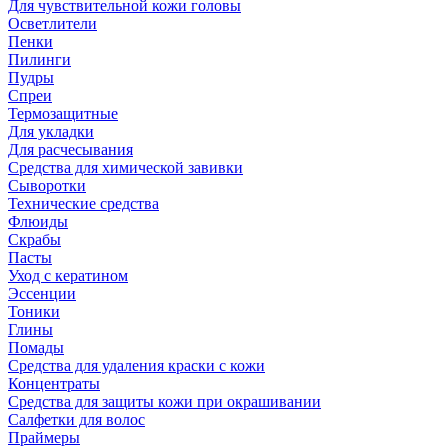
Для чувствительной кожи головы
Осветлители
Пенки
Пилинги
Пудры
Спреи
Термозащитные
Для укладки
Для расчесывания
Средства для химической завивки
Сыворотки
Технические средства
Флюиды
Скрабы
Пасты
Уход с кератином
Эссенции
Тоники
Глины
Помады
Средства для удаления краски с кожи
Концентраты
Средства для защиты кожи при окрашивании
Салфетки для волос
Праймеры