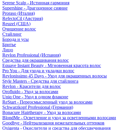
Serene Scalp - Истинная гармония
Supershine - Драгоценное сияние
Proraso (Италия)
RefectoCil (Австрия)
Reuzel (США)
Очищение волос
Стайлинг
Борода и усы
Бритье
Лицо
Revlon Professional (Испания)
Средства для окрашивания волос
Equave Instant Beauty - Мгновенная красота волос
Pro You - Для ухода и укладки волос
Revlonissimo 45 Days - Уход для окрашенных волосы
Style Masters - Средства для стайлинга
Revlon - Красители для волос
Orofluido - Уход за волосами
Uniq One - Уход в одном флаконе
ReStart - Переосмысленный уход за волосами
Schwarzkopf Professional (Германия)
Bonacure Hairtherapy - Уход за волосами
BlondMe - Осветление и уход за осветленными волосами
Goodbye - Нейтрализация нежелательных оттенков
Oxigenta - Окислители и средства для обесцвечивания