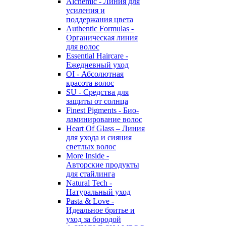
Alchemic - Линия для
усиления и
поддержания цвета
Authentic Formulas -
Органическая линия
для волос
Essential Haircare -
Eжедневный уход
OI - Абсолютная
красота волос
SU - Средства для
защиты от солнца
Finest Pigments - Био-
ламинирование волос
Heart Of Glass – Линия
для ухода и сияния
светлых волос
More Inside -
Авторские продукты
для стайлинга
Natural Tech -
Натуральный уход
Pasta & Love -
Идеальное бритье и
уход за бородой