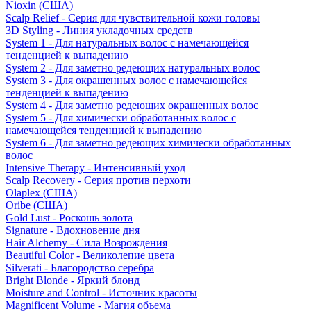
Nioxin (США)
Scalp Relief - Серия для чувствительной кожи головы
3D Styling - Линия укладочных средств
System 1 - Для натуральных волос с намечающейся
тенденцией к выпадению
System 2 - Для заметно редеющих натуральных волос
System 3 - Для окрашенных волос с намечающейся
тенденцией к выпадению
System 4 - Для заметно редеющих окрашенных волос
System 5 - Для химически обработанных волос с
намечающейся тенденцией к выпадению
System 6 - Для заметно редеющих химически обработанных
волос
Intensive Therapy - Интенсивный уход
Scalp Recovery - Серия против перхоти
Olaplex (США)
Oribe (США)
Gold Lust - Роскошь золота
Signature - Вдохновение дня
Hair Alchemy - Сила Возрождения
Beautiful Color - Великолепие цвета
Silverati - Благородство серебра
Bright Blonde - Яркий блонд
Moisture and Control - Источник красоты
Magnificent Volume - Магия объема