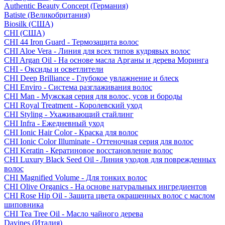
Authentic Beauty Concept (Германия)
Batiste (Великобритания)
Biosilk (США)
CHI (США)
CHI 44 Iron Guard - Термозащита волос
CHI Aloe Vera - Линия для всех типов кудрявых волос
CHI Argan Oil - На основе масла Арганы и дерева Моринга
CHI - Оксиды и осветлители
CHI Deep Brilliance - Глубокое увлажнение и блеск
CHI Enviro - Система разглаживания волос
CHI Man - Мужская серия для волос, усов и бороды
CHI Royal Treatment - Королевский уход
CHI Styling - Ухаживающий стайлинг
CHI Infra - Ежедневный уход
CHI Ionic Hair Color - Краска для волос
CHI Ionic Color Illuminate - Оттеночная серия для волос
CHI Keratin - Кератиновое восстановление волос
CHI Luxury Black Seed Oil - Линия уходов для поврежденных
волос
CHI Magnified Volume - Для тонких волос
CHI Olive Organics - На основе натуральных ингредиентов
CHI Rose Hip Oil - Защита цвета окрашенных волос с маслом
шиповника
CHI Tea Tree Oil - Масло чайного дерева
Davines (Италия)