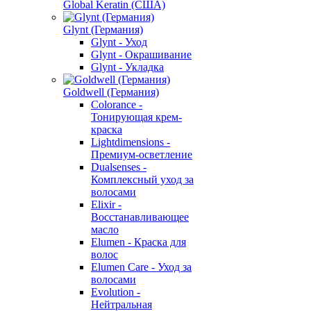
Global Keratin (США)
Glynt (Германия)
Glynt - Уход
Glynt - Окрашивание
Glynt - Укладка
Goldwell (Германия)
Colorance -
Тонирующая крем-
краска
Lightdimensions -
Премиум-осветление
Dualsenses -
Комплексный уход за
волосами
Elixir -
Восстанавливающее
масло
Elumen - Краска для
волос
Elumen Care - Уход за
волосами
Evolution -
Нейтральная