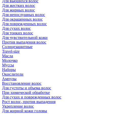
Для вьющихся волос
Для жестких волос
Для жирных волос
Для непослушных волос
Для окрашенных волос
Для поврежденных волос
Для сухих волос
Для тонких волос
Для чувствительной кожи
Против выпадения волос
Солнцезащитные
Travel-size
Масла
Молочко
Муссы
Наборы
Окислители
Ампулы
Восстановление волос
Для густоты и объема волос
При химической обработке
Для сухих и поврежденных волос
Рост волос, против выпадения
Укрепление волос
Для жирной кожи головы