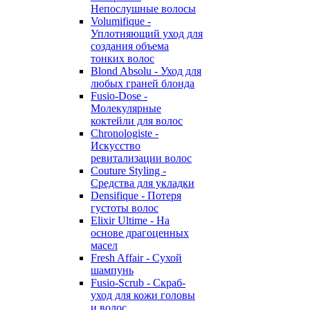
Непослушные волосы
Volumifique -
Уплотняющий уход для
создания объема
тонких волос
Blond Absolu - Уход для
любых граней блонда
Fusio-Dose -
Молекулярные
коктейли для волос
Chronologiste -
Искусство
ревитализации волос
Couture Styling -
Средства для укладки
Densifique - Потеря
густоты волос
Elixir Ultime - На
основе драгоценных
масел
Fresh Affair - Сухой
шампунь
Fusio-Scrub - Скраб-
уход для кожи головы
и волос