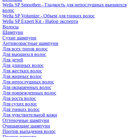
Wella SP Smoothen - Гладкость для непослушных вьющихся
волос
Wella SP Volumize - Объем для тонких волос
Wella SP Expert Kit - Набор эксперта
Волосы
Шампуни
Сухие шампуни
Антивозрастные шампуни
Для всех типов волос
Для вьющихся волос
Для детей
Для длинных волос
Для жестких волос
Для жирных волос
Для непослушных волос
Для окрашенных волос
Для поврежденных волос
Для роста волос
Для сухих волос
Для тонких волос
Для чувствительной кожи
Оттеночные шампуни
Очищающие шампуни
Против выпадения волос
Против перхоти