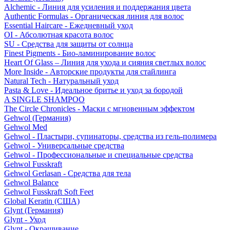
Alchemic - Линия для усиления и поддержания цвета
Authentic Formulas - Органическая линия для волос
Essential Haircare - Eжедневный уход
OI - Абсолютная красота волос
SU - Средства для защиты от солнца
Finest Pigments - Био-ламинирование волос
Heart Of Glass – Линия для ухода и сияния светлых волос
More Inside - Авторские продукты для стайлинга
Natural Tech - Натуральный уход
Pasta & Love - Идеальное бритье и уход за бородой
A SINGLE SHAMPOO
The Circle Chronicles - Маски с мгновенным эффектом
Gehwol (Германия)
Gehwol Med
Gehwol - Пластыри, супинаторы, средства из гель-полимера
Gehwol - Универсальные средства
Gehwol - Профессиональные и специальные средства
Gehwol Fusskraft
Gehwol Gerlasan - Средства для тела
Gehwol Balance
Gehwol Fusskraft Soft Feet
Global Keratin (США)
Glynt (Германия)
Glynt - Уход
Glynt - Окрашивание