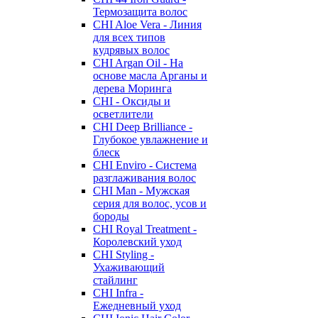
Термозащита волос
CHI Aloe Vera - Линия
для всех типов
кудрявых волос
CHI Argan Oil - На
основе масла Арганы и
дерева Моринга
CHI - Оксиды и
осветлители
CHI Deep Brilliance -
Глубокое увлажнение и
блеск
CHI Enviro - Система
разглаживания волос
CHI Man - Мужская
серия для волос, усов и
бороды
CHI Royal Treatment -
Королевский уход
CHI Styling -
Ухаживающий
стайлинг
CHI Infra -
Ежедневный уход