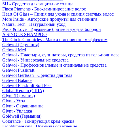
SU - Средства для защиты от солнца
Finest Pigments - Био-ламинирование волос
Heart Of Glass – Линия для ухода и сияния светлых волос
More Inside - Авторские продукты для стайлинга
Natural Tech - Натуральный уход
Pasta & Love - Идеальное бритье и уход за бородой
A SINGLE SHAMPOO
The Circle Chronicles - Маски с мгновенным эффектом
Gehwol (Германия)
Gehwol Med
Gehwol - Пластыри, супинаторы, средства из гель-полимера
Gehwol - Универсальные средства
Gehwol - Профессиональные и специальные средства
Gehwol Fusskraft
Gehwol Gerlasan - Средства для тела
Gehwol Balance
Gehwol Fusskraft Soft Feet
Global Keratin (США)
Glynt (Германия)
Glynt - Уход
Glynt - Окрашивание
Glynt - Укладка
Goldwell (Германия)
Colorance - Тонирующая крем-краска
Lightdimensions - Премиум-осветление