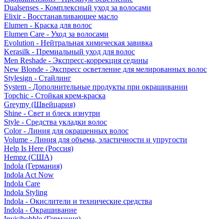
Dualsenses - Комплексный уход за волосами
Elixir - Восстанавливающее масло
Elumen - Краска для волос
Elumen Care - Уход за волосами
Evolution - Нейтральная химическая завивка
Kerasilk - Премиальный уход для волос
Men Reshade - Экспресс-коррекция седины
New Blonde - Экспресс осветление для мелированных волос
Stylesign - Стайлинг
System - Дополнительные продукты при окрашивании
Topchic - Стойкая крем-краска
Greymy (Швейцария)
Shine - Свет и блеск изнутри
Style - Средства укладки волос
Color - Линия для окрашенных волос
Volume - Линия для объема, эластичности и упругости
Help Is Here (Россия)
Hempz (США)
Indola (Германия)
Indola Act Now
Indola Care
Indola Styling
Indola - Окислители и технические средства
Indola - Окрашивание
Invisibobble (Германия)