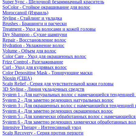
Super Sync - Щелочной безаммиачный краситель
SoColor - Стойкое окрашивание для волос
Moroccanoil (Израиль)
Styling - Стайлинг и укладка
Brushes - Брашинги и расчески
Treatment - Уход за волосами и кожей головы
Dry Shampoo - Сухие шампуни
Repair - Восстановление волос
Hydration - Увлажнение волос
Volume - Объем для волос
Color Care - Уход для окрашенных волос
Frizz Control - Разглаживание
Curl - Уход для кудрявых волос
Color Depositing Mask - Тонирующие маски
Nioxin (США)
Scalp Relief - Серия для чувствительной кожи головы
3D Styling - Линия укладочных средств
System 1 - Для натуральных волос с намечающейся тенденцией
System 2 - Для заметно редеющих натуральных волос
System 3 - Для окрашенных волос с намечающейся тенденцией
System 4 - Для заметно редеющих окрашенных волос
System 5 - Для химически обработанных волос с намечающейс
System 6 - Для заметно редеющих химически обработанных вол
Intensive Therapy - Интенсивный уход
Scalp Recovery - Серия против перхоти