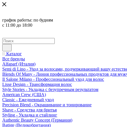
график работы:
по будням
с 11:00 до 18:00
Каталог
Все бренды
Alfaparf (Италия)
Semi di Lino - Уход за волосами, подчеркивающий вашу естест
Blends Of Many - Линия профессиональных продуктов для муж
Il Salone Milano - Профессиональный уход для волос
Lisse Design - Трансформация волос
Style Stories - Укладка с безупречным результатом
American Crew (США)
Classic - Ежедневный уход
Precision Blend - Окрашивание и тонирование
Shave - Средства для бритья
Styling - Укладка и стайлинг
Authentic Beauty Concept (Германия)
Batiste (Великобритания)