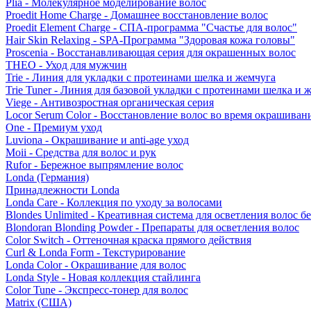
Plia - Молекулярное моделирование волос
Proedit Home Charge - Домашнее восстановление волос
Proedit Element Charge - СПА-программа "Счастье для волос"
Hair Skin Relaxing - SPA-Программа "Здоровая кожа головы"
Proscenia - Восстанавливающая серия для окрашенных волос
THEO - Уход для мужчин
Trie - Линия для укладки с протеинами шелка и жемчуга
Trie Tuner - Линия для базовой укладки с протеинами шелка и 
Viege - Антивозростная органическая серия
Locor Serum Color - Восстановление волос во время окрашиван
One - Премиум уход
Luviona - Окрашивание и anti-age уход
Moii - Средства для волос и рук
Rufor - Бережное выпрямление волос
Londa (Германия)
Принадлежности Londa
Londa Care - Коллекция по уходу за волосами
Blondes Unlimited - Креативная система для осветления волос б
Blondoran Blonding Powder - Препараты для осветления волос
Color Switch - Оттеночная краска прямого действия
Curl & Londa Form - Текстурирование
Londa Color - Окрашивание для волос
Londa Style - Новая коллекция стайлинга
Color Tune - Экспресс-тонер для волос
Matrix (США)