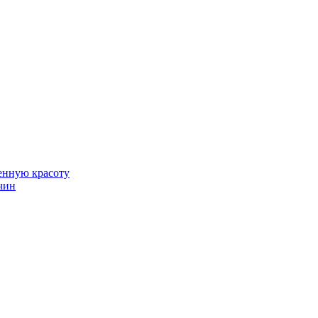
венную красоту
чин