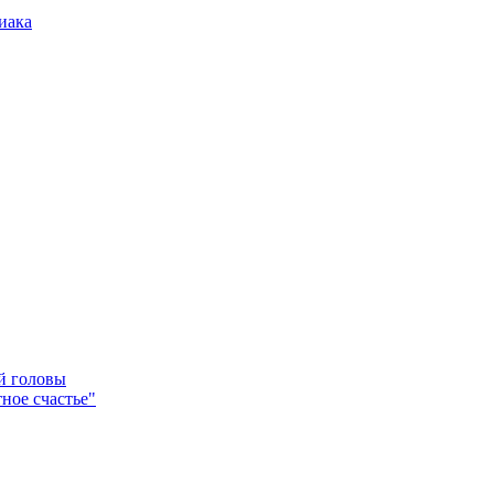
иака
ей головы
ное счастье"