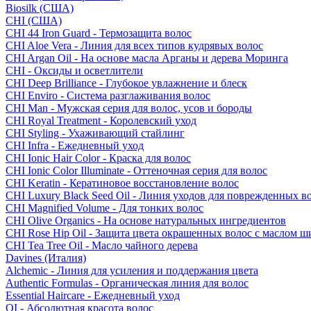
Biosilk (США)
CHI (США)
CHI 44 Iron Guard - Термозащита волос
CHI Aloe Vera - Линия для всех типов кудрявых волос
CHI Argan Oil - На основе масла Арганы и дерева Моринга
CHI - Оксиды и осветлители
CHI Deep Brilliance - Глубокое увлажнение и блеск
CHI Enviro - Система разглаживания волос
CHI Man - Мужская серия для волос, усов и бороды
CHI Royal Treatment - Королевский уход
CHI Styling - Ухаживающий стайлинг
CHI Infra - Ежедневный уход
CHI Ionic Hair Color - Краска для волос
CHI Ionic Color Illuminate - Оттеночная серия для волос
CHI Keratin - Кератиновое восстановление волос
CHI Luxury Black Seed Oil - Линия уходов для поврежденных в
CHI Magnified Volume - Для тонких волос
CHI Olive Organics - На основе натуральных ингредиентов
CHI Rose Hip Oil - Защита цвета окрашенных волос с маслом 
CHI Tea Tree Oil - Масло чайного дерева
Davines (Италия)
Alchemic - Линия для усиления и поддержания цвета
Authentic Formulas - Органическая линия для волос
Essential Haircare - Eжедневный уход
OI - Абсолютная красота волос