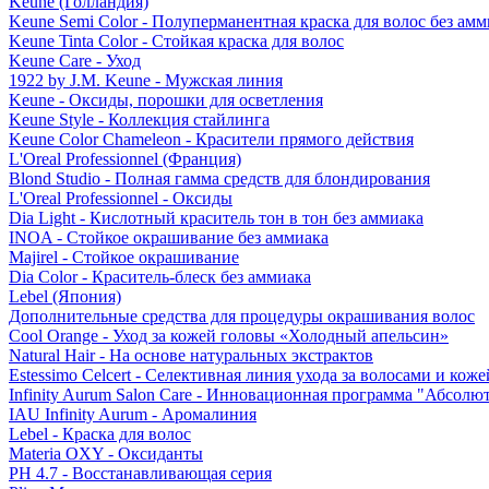
Keune (Голландия)
Keune Semi Color - Полуперманентная краска для волос без амм
Keune Tinta Color - Стойкая краска для волос
Keune Care - Уход
1922 by J.M. Keune - Мужская линия
Keune - Оксиды, порошки для осветления
Keune Style - Коллекция стайлинга
Keune Color Chameleon - Красители прямого действия
L'Oreal Professionnel (Франция)
Blond Studio - Полная гамма средств для блондирования
L'Oreal Professionnel - Оксиды
Dia Light - Кислотный краситель тон в тон без аммиака
INOA - Стойкое окрашивание без аммиака
Majirel - Стойкое окрашивание
Dia Color - Краситель-блеск без аммиака
Lebel (Япония)
Дополнительные средства для процедуры окрашивания волос
Cool Orange - Уход за кожей головы «Холодный апельсин»
Natural Hair - На основе натуральных экстрактов
Estessimo Celcert - Селективная линия ухода за волосами и кож
Infinity Aurum Salon Care - Инновационная программа "Абсолют
IAU Infinity Aurum - Аромалиния
Lebel - Краска для волос
Materia OXY - Оксиданты
PH 4.7 - Восстанавливающая серия