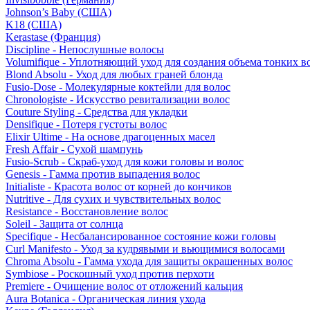
Johnson’s Baby (США)
K18 (США)
Kerastase (Франция)
Discipline - Непослушные волосы
Volumifique - Уплотняющий уход для создания объема тонких в
Blond Absolu - Уход для любых граней блонда
Fusio-Dose - Молекулярные коктейли для волос
Chronologiste - Искусство ревитализации волос
Couture Styling - Средства для укладки
Densifique - Потеря густоты волос
Elixir Ultime - На основе драгоценных масел
Fresh Affair - Сухой шампунь
Fusio-Scrub - Скраб-уход для кожи головы и волос
Genesis - Гамма против выпадения волос
Initialiste - Красота волос от корней до кончиков
Nutritive - Для сухих и чувствительных волос
Resistance - Восстановление волос
Soleil - Защита от солнца
Specifique - Несбалансированное состояние кожи головы
Curl Manifesto - Уход за кудрявыми и вьющимися волосами
Chroma Absolu - Гамма ухода для защиты окрашенных волос
Symbiose - Роскошный уход против перхоти
Premiere - Очищение волос от отложений кальция
Aura Botanica - Органическая линия ухода