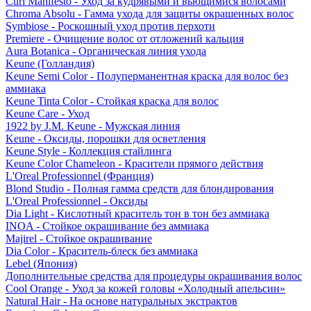
Curl Manifesto - Уход за кудрявыми и вьющимися волосами
Chroma Absolu - Гамма ухода для защиты окрашенных волос
Symbiose - Роскошный уход против перхоти
Premiere - Очищение волос от отложений кальция
Aura Botanica - Органическая линия ухода
Keune (Голландия)
Keune Semi Color - Полуперманентная краска для волос без
аммиака
Keune Tinta Color - Стойкая краска для волос
Keune Care - Уход
1922 by J.M. Keune - Мужская линия
Keune - Оксиды, порошки для осветления
Keune Style - Коллекция стайлинга
Keune Color Chameleon - Красители прямого действия
L'Oreal Professionnel (Франция)
Blond Studio - Полная гамма средств для блондирования
L'Oreal Professionnel - Оксиды
Dia Light - Кислотный краситель тон в тон без аммиака
INOA - Стойкое окрашивание без аммиака
Majirel - Стойкое окрашивание
Dia Color - Краситель-блеск без аммиака
Lebel (Япония)
Дополнительные средства для процедуры окрашивания волос
Cool Orange - Уход за кожей головы «Холодный апельсин»
Natural Hair - На основе натуральных экстрактов