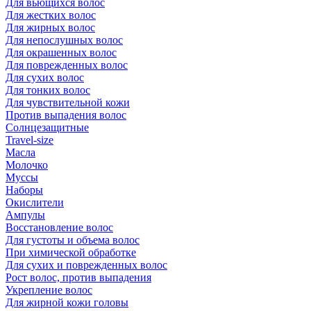
Для вьющихся волос
Для жестких волос
Для жирных волос
Для непослушных волос
Для окрашенных волос
Для поврежденных волос
Для сухих волос
Для тонких волос
Для чувствительной кожи
Против выпадения волос
Солнцезащитные
Travel-size
Масла
Молочко
Муссы
Наборы
Окислители
Ампулы
Восстановление волос
Для густоты и объема волос
При химической обработке
Для сухих и поврежденных волос
Рост волос, против выпадения
Укрепление волос
Для жирной кожи головы