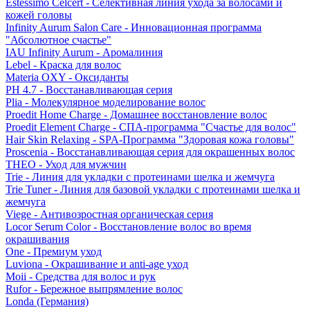
Estessimo Celcert - Селективная линия ухода за волосами и
кожей головы
Infinity Aurum Salon Care - Инновационная программа
"Абсолютное счастье"
IAU Infinity Aurum - Аромалиния
Lebel - Краска для волос
Materia OXY - Оксиданты
PH 4.7 - Восстанавливающая серия
Plia - Молекулярное моделирование волос
Proedit Home Charge - Домашнее восстановление волос
Proedit Element Charge - СПА-программа "Счастье для волос"
Hair Skin Relaxing - SPA-Программа "Здоровая кожа головы"
Proscenia - Восстанавливающая серия для окрашенных волос
THEO - Уход для мужчин
Trie - Линия для укладки с протеинами шелка и жемчуга
Trie Tuner - Линия для базовой укладки с протеинами шелка и
жемчуга
Viege - Антивозростная органическая серия
Locor Serum Color - Восстановление волос во время
окрашивания
One - Премиум уход
Luviona - Окрашивание и anti-age уход
Moii - Средства для волос и рук
Rufor - Бережное выпрямление волос
Londa (Германия)