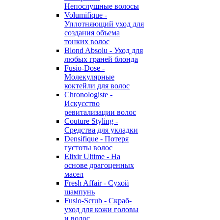
Непослушные волосы
Volumifique -
Уплотняющий уход для
создания объема
тонких волос
Blond Absolu - Уход для
любых граней блонда
Fusio-Dose -
Молекулярные
коктейли для волос
Chronologiste -
Искусство
ревитализации волос
Couture Styling -
Средства для укладки
Densifique - Потеря
густоты волос
Elixir Ultime - На
основе драгоценных
масел
Fresh Affair - Сухой
шампунь
Fusio-Scrub - Скраб-
уход для кожи головы
и волос