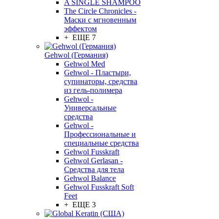
A SINGLE SHAMPOO
The Circle Chronicles -
Маски с мгновенным
эффектом
+ ЕЩЕ 7
Gehwol (Германия)
Gehwol Med
Gehwol - Пластыри,
супинаторы, средства
из гель-полимера
Gehwol -
Универсальные
средства
Gehwol -
Профессиональные и
специальные средства
Gehwol Fusskraft
Gehwol Gerlasan -
Средства для тела
Gehwol Balance
Gehwol Fusskraft Soft
Feet
+ ЕЩЕ 3