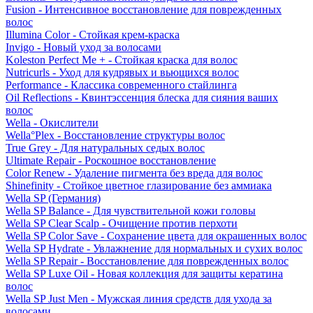
Fusion - Интенсивное восстановление для поврежденных
волос
Illumina Color - Стойкая крем-краска
Invigo - Новый уход за волосами
Koleston Perfect Me + - Стойкая краска для волос
Nutricurls - Уход для кудрявых и вьющихся волос
Performance - Классика современного стайлинга
Oil Reflections - Квинтэссенция блеска для сияния ваших
волос
Wella - Окислители
Wella°Plex - Восстановление структуры волос
True Grey - Для натуральных седых волос
Ultimate Repair - Роскошное восстановление
Color Renew - Удаление пигмента без вреда для волос
Shinefinity - Стойкое цветное глазирование без аммиака
Wella SP (Германия)
Wella SP Balance - Для чувствительной кожи головы
Wella SP Clear Scalp - Очищение против перхоти
Wella SP Color Save - Сохранение цвета для окрашенных волос
Wella SP Hydrate - Увлажнение для нормальных и сухих волос
Wella SP Repair - Восстановление для поврежденных волос
Wella SP Luxe Oil - Новая коллекция для защиты кератина
волос
Wella SP Just Men - Мужская линия средств для ухода за
волосами