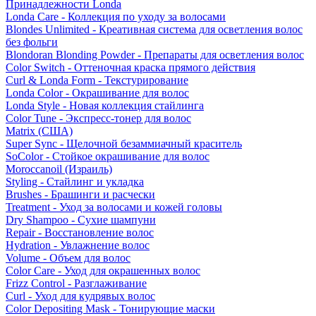
Принадлежности Londa
Londa Care - Коллекция по уходу за волосами
Blondes Unlimited - Креативная система для осветления волос
без фольги
Blondoran Blonding Powder - Препараты для осветления волос
Color Switch - Оттеночная краска прямого действия
Curl & Londa Form - Текстурирование
Londa Color - Окрашивание для волос
Londa Style - Новая коллекция стайлинга
Color Tune - Экспресс-тонер для волос
Matrix (США)
Super Sync - Щелочной безаммиачный краситель
SoColor - Стойкое окрашивание для волос
Moroccanoil (Израиль)
Styling - Стайлинг и укладка
Brushes - Брашинги и расчески
Treatment - Уход за волосами и кожей головы
Dry Shampoo - Сухие шампуни
Repair - Восстановление волос
Hydration - Увлажнение волос
Volume - Объем для волос
Color Care - Уход для окрашенных волос
Frizz Control - Разглаживание
Curl - Уход для кудрявых волос
Color Depositing Mask - Тонирующие маски