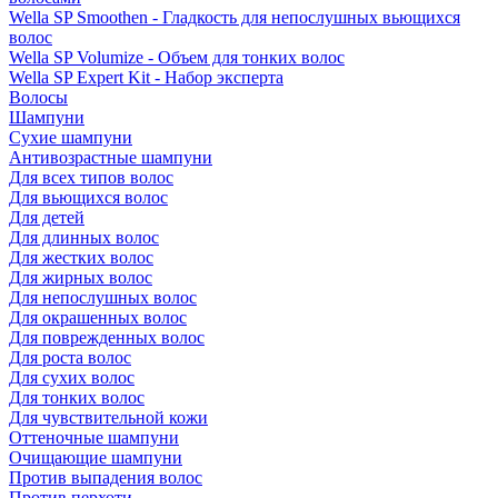
Wella SP Smoothen - Гладкость для непослушных вьющихся
волос
Wella SP Volumize - Объем для тонких волос
Wella SP Expert Kit - Набор эксперта
Волосы
Шампуни
Сухие шампуни
Антивозрастные шампуни
Для всех типов волос
Для вьющихся волос
Для детей
Для длинных волос
Для жестких волос
Для жирных волос
Для непослушных волос
Для окрашенных волос
Для поврежденных волос
Для роста волос
Для сухих волос
Для тонких волос
Для чувствительной кожи
Оттеночные шампуни
Очищающие шампуни
Против выпадения волос
Против перхоти