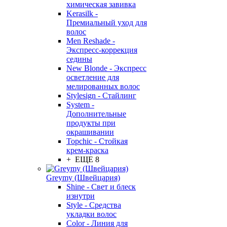
химическая завивка
Kerasilk -
Премиальный уход для
волос
Men Reshade -
Экспресс-коррекция
седины
New Blonde - Экспресс
осветление для
мелированных волос
Stylesign - Стайлинг
System -
Дополнительные
продукты при
окрашивании
Topchic - Стойкая
крем-краска
+ ЕЩЕ 8
Greymy (Швейцария)
Shine - Свет и блеск
изнутри
Style - Средства
укладки волос
Color - Линия для