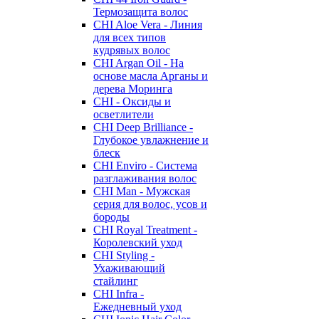
Термозащита волос
CHI Aloe Vera - Линия
для всех типов
кудрявых волос
CHI Argan Oil - На
основе масла Арганы и
дерева Моринга
CHI - Оксиды и
осветлители
CHI Deep Brilliance -
Глубокое увлажнение и
блеск
CHI Enviro - Система
разглаживания волос
CHI Man - Мужская
серия для волос, усов и
бороды
CHI Royal Treatment -
Королевский уход
CHI Styling -
Ухаживающий
стайлинг
CHI Infra -
Ежедневный уход