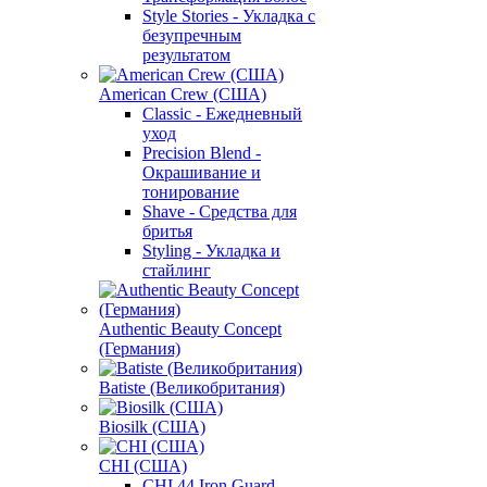
Style Stories - Укладка с
безупречным
результатом
American Crew (США)
Classic - Ежедневный
уход
Precision Blend -
Окрашивание и
тонирование
Shave - Средства для
бритья
Styling - Укладка и
стайлинг
Authentic Beauty Concept
(Германия)
Batiste (Великобритания)
Biosilk (США)
CHI (США)
CHI 44 Iron Guard -