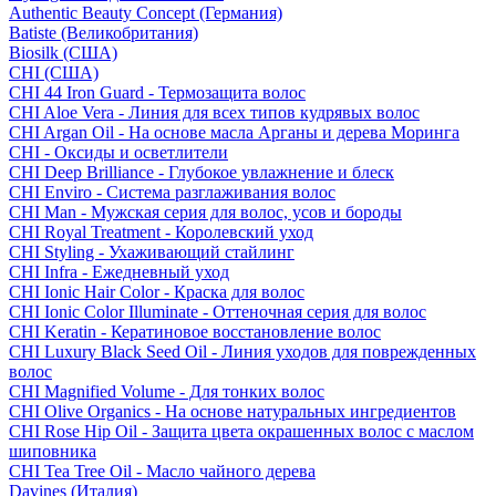
Authentic Beauty Concept (Германия)
Batiste (Великобритания)
Biosilk (США)
CHI (США)
CHI 44 Iron Guard - Термозащита волос
CHI Aloe Vera - Линия для всех типов кудрявых волос
CHI Argan Oil - На основе масла Арганы и дерева Моринга
CHI - Оксиды и осветлители
CHI Deep Brilliance - Глубокое увлажнение и блеск
CHI Enviro - Система разглаживания волос
CHI Man - Мужская серия для волос, усов и бороды
CHI Royal Treatment - Королевский уход
CHI Styling - Ухаживающий стайлинг
CHI Infra - Ежедневный уход
CHI Ionic Hair Color - Краска для волос
CHI Ionic Color Illuminate - Оттеночная серия для волос
CHI Keratin - Кератиновое восстановление волос
CHI Luxury Black Seed Oil - Линия уходов для поврежденных
волос
CHI Magnified Volume - Для тонких волос
CHI Olive Organics - На основе натуральных ингредиентов
CHI Rose Hip Oil - Защита цвета окрашенных волос с маслом
шиповника
CHI Tea Tree Oil - Масло чайного дерева
Davines (Италия)