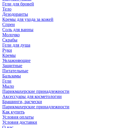
Гели для бровей
Тело
Дезодоранты
Кремы для ухода за кожей
Спреи
Соль для ванны
Молочко
Скрабы
Гели для душа
Руки
Кремы
Увлажняющие
Защитные
Питательные
Бальзамы
Гели
Мыло
Парикмахерские принадлежности
Аксессуары для косметологии
Брашинги, расчески
Парикмахерские принадлежности
Как купить
Условия оплаты
Условия доставки
О нас