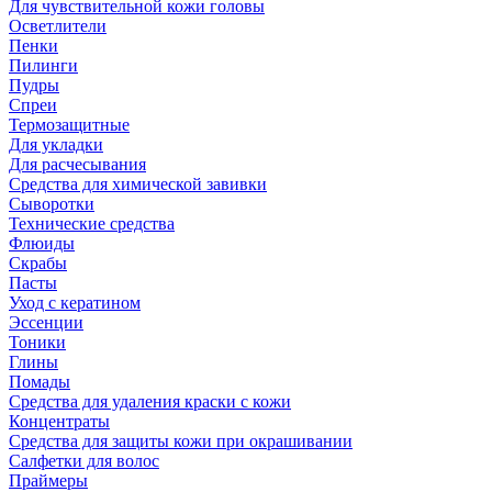
Для чувствительной кожи головы
Осветлители
Пенки
Пилинги
Пудры
Спреи
Термозащитные
Для укладки
Для расчесывания
Средства для химической завивки
Сыворотки
Технические средства
Флюиды
Скрабы
Пасты
Уход с кератином
Эссенции
Тоники
Глины
Помады
Средства для удаления краски с кожи
Концентраты
Средства для защиты кожи при окрашивании
Салфетки для волос
Праймеры