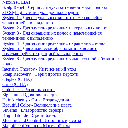
Nioxin (США)
Scalp Relief - Серия для чувствительной кожи головы
3D Styling - Линия укладочных средств
System 1 - Для натуральных волос с намечающейся
тенденцией к выпадению
System 2 - Для заметно редеющих натуральных волос
System 3 - Для окрашенных волос с намечающейся
тенденцией к выпадению
System 4 - Для заметно редеющих окрашенных волос
System 5 - Для химически обработанных волос с
намечающейся тенденцией к выпадению
System 6 - Для заметно редеющих химически обработанных
волос
Intensive Therapy - Интенсивный уход
Scalp Recovery - Серия против перхоти
Olaplex (США)
Oribe (США)
Gold Lust - Роскошь золота
Signature - Вдохновение дня
Hair Alchemy - Сила Возрождения
Beautiful Color - Великолепие цвета
Silverati - Благородство серебра
Bright Blonde - Яркий блонд
Moisture and Control - Источник красоты
Magnificent Volume - Магия объема