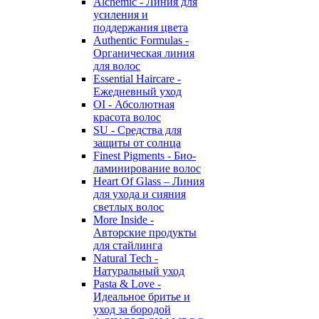
Alchemic - Линия для
усиления и
поддержания цвета
Authentic Formulas -
Органическая линия
для волос
Essential Haircare -
Eжедневный уход
OI - Абсолютная
красота волос
SU - Средства для
защиты от солнца
Finest Pigments - Био-
ламинирование волос
Heart Of Glass – Линия
для ухода и сияния
светлых волос
More Inside -
Авторские продукты
для стайлинга
Natural Tech -
Натуральный уход
Pasta & Love -
Идеальное бритье и
уход за бородой