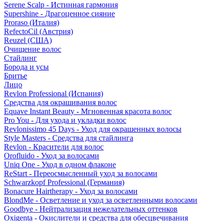
Serene Scalp - Истинная гармония
Supershine - Драгоценное сияние
Proraso (Италия)
RefectoCil (Австрия)
Reuzel (США)
Очищение волос
Стайлинг
Борода и усы
Бритье
Лицо
Revlon Professional (Испания)
Средства для окрашивания волос
Equave Instant Beauty - Мгновенная красота волос
Pro You - Для ухода и укладки волос
Revlonissimo 45 Days - Уход для окрашенных волосы
Style Masters - Средства для стайлинга
Revlon - Красители для волос
Orofluido - Уход за волосами
Uniq One - Уход в одном флаконе
ReStart - Переосмысленный уход за волосами
Schwarzkopf Professional (Германия)
Bonacure Hairtherapy - Уход за волосами
BlondMe - Осветление и уход за осветленными волосами
Goodbye - Нейтрализация нежелательных оттенков
Oxigenta - Окислители и средства для обесцвечивания