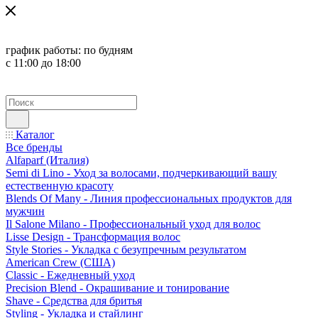
график работы:
по будням
с 11:00 до 18:00
Каталог
Все бренды
Alfaparf (Италия)
Semi di Lino - Уход за волосами, подчеркивающий вашу
естественную красоту
Blends Of Many - Линия профессиональных продуктов для
мужчин
Il Salone Milano - Профессиональный уход для волос
Lisse Design - Трансформация волос
Style Stories - Укладка с безупречным результатом
American Crew (США)
Classic - Ежедневный уход
Precision Blend - Окрашивание и тонирование
Shave - Средства для бритья
Styling - Укладка и стайлинг