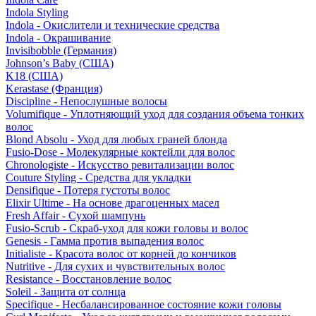
Indola Styling
Indola - Окислители и технические средства
Indola - Окрашивание
Invisibobble (Германия)
Johnson’s Baby (США)
K18 (США)
Kerastase (Франция)
Discipline - Непослушные волосы
Volumifique - Уплотняющий уход для создания объема тонких
волос
Blond Absolu - Уход для любых граней блонда
Fusio-Dose - Молекулярные коктейли для волос
Chronologiste - Искусство ревитализации волос
Couture Styling - Средства для укладки
Densifique - Потеря густоты волос
Elixir Ultime - На основе драгоценных масел
Fresh Affair - Сухой шампунь
Fusio-Scrub - Скраб-уход для кожи головы и волос
Genesis - Гамма против выпадения волос
Initialiste - Красота волос от корней до кончиков
Nutritive - Для сухих и чувствительных волос
Resistance - Восстановление волос
Soleil - Защита от солнца
Specifique - Несбалансированное состояние кожи головы