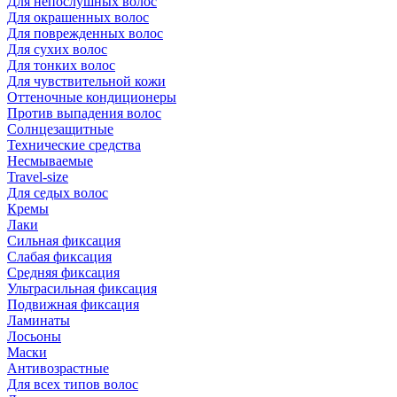
Для непослушных волос
Для окрашенных волос
Для поврежденных волос
Для сухих волос
Для тонких волос
Для чувствительной кожи
Оттеночные кондиционеры
Против выпадения волос
Солнцезащитные
Технические средства
Несмываемые
Travel-size
Для седых волос
Кремы
Лаки
Сильная фиксация
Слабая фиксация
Средняя фиксация
Ультрасильная фиксация
Подвижная фиксация
Ламинаты
Лосьоны
Маски
Антивозрастные
Для всех типов волос