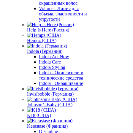
окрашенных волос
Volume - Линия для
объема, эластичности и
упругости
Help Is Here (Россия)
Hempz (США)
Indola (Германия)
Indola Act Now
Indola Care
Indola Styling
Indola - Окислители и
технические средства
Indola - Окрашивание
Invisibobble (Германия)
Johnson’s Baby (США)
K18 (США)
Kerastase (Франция)
Discipline -