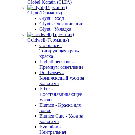
Global Keratin (США)
Glynt (Германия)
Glynt - Уход
Glynt - Окрашивание
Glynt - Укладка
Goldwell (Германия)
Colorance -
Тонирующая крем-
краска
Lightdimensions -
Премиум-осветление
Dualsenses -
Комплексный уход за
волосами
Elixir -
Восстанавливающее
масло
Elumen - Краска для
волос
Elumen Care - Уход за
волосами
Evolution -
Нейтральная