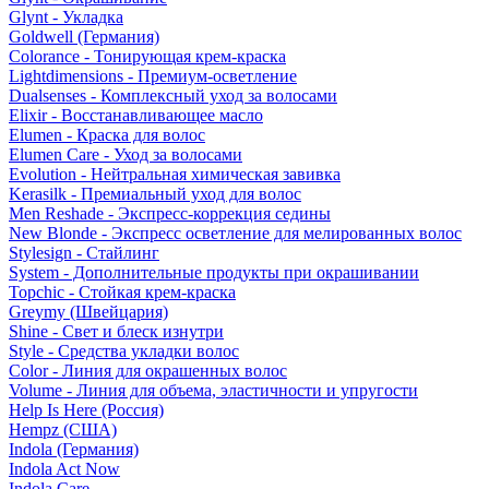
Glynt - Укладка
Goldwell (Германия)
Colorance - Тонирующая крем-краска
Lightdimensions - Премиум-осветление
Dualsenses - Комплексный уход за волосами
Elixir - Восстанавливающее масло
Elumen - Краска для волос
Elumen Care - Уход за волосами
Evolution - Нейтральная химическая завивка
Kerasilk - Премиальный уход для волос
Men Reshade - Экспресс-коррекция седины
New Blonde - Экспресс осветление для мелированных волос
Stylesign - Стайлинг
System - Дополнительные продукты при окрашивании
Topchic - Стойкая крем-краска
Greymy (Швейцария)
Shine - Свет и блеск изнутри
Style - Средства укладки волос
Color - Линия для окрашенных волос
Volume - Линия для объема, эластичности и упругости
Help Is Here (Россия)
Hempz (США)
Indola (Германия)
Indola Act Now
Indola Care