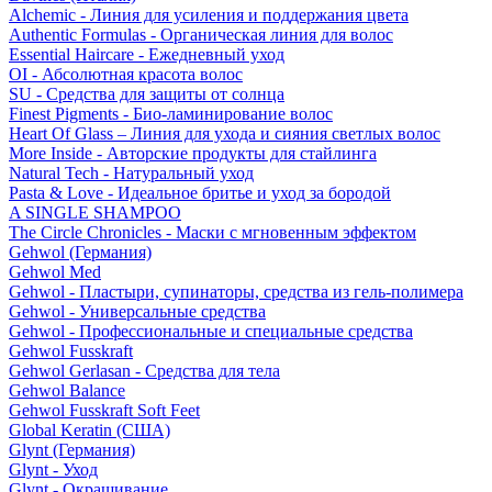
Alchemic - Линия для усиления и поддержания цвета
Authentic Formulas - Органическая линия для волос
Essential Haircare - Eжедневный уход
OI - Абсолютная красота волос
SU - Средства для защиты от солнца
Finest Pigments - Био-ламинирование волос
Heart Of Glass – Линия для ухода и сияния светлых волос
More Inside - Авторские продукты для стайлинга
Natural Tech - Натуральный уход
Pasta & Love - Идеальное бритье и уход за бородой
A SINGLE SHAMPOO
The Circle Chronicles - Маски с мгновенным эффектом
Gehwol (Германия)
Gehwol Med
Gehwol - Пластыри, супинаторы, средства из гель-полимера
Gehwol - Универсальные средства
Gehwol - Профессиональные и специальные средства
Gehwol Fusskraft
Gehwol Gerlasan - Средства для тела
Gehwol Balance
Gehwol Fusskraft Soft Feet
Global Keratin (США)
Glynt (Германия)
Glynt - Уход
Glynt - Окрашивание