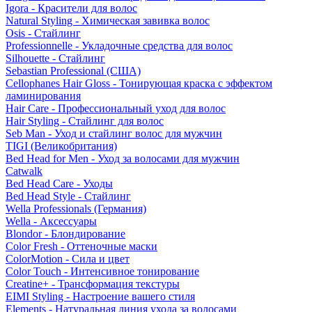
Igora - Красители для волос
Natural Styling - Химическая завивка волос
Osis - Стайлинг
Professionnelle - Укладочные средства для волос
Silhouette - Стайлинг
Sebastian Professional (США)
Cellophanes Hair Gloss - Тонирующая краска с эффектом
ламинирования
Hair Care - Профессиональный уход для волос
Hair Styling - Стайлинг для волос
Seb Man - Уход и стайлинг волос для мужчин
TIGI (Великобритания)
Bed Head for Men - Уход за волосами для мужчин
Catwalk
Bed Head Care - Уходы
Bed Head Style - Стайлинг
Wella Professionals (Германия)
Wella - Аксессуары
Blondor - Блондирование
Color Fresh - Оттеночные маски
ColorMotion - Сила и цвет
Color Touch - Интенсивное тонирование
Creatine+ - Трансформация текстуры
EIMI Styling - Настроение вашего стиля
Elements - Натуральная линия ухода за волосами