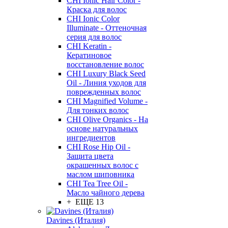
CHI Ionic Hair Color -
Краска для волос
CHI Ionic Color
Illuminate - Оттеночная
серия для волос
CHI Keratin -
Кератиновое
восстановление волос
CHI Luxury Black Seed
Oil - Линия уходов для
поврежденных волос
CHI Magnified Volume -
Для тонких волос
CHI Olive Organics - На
основе натуральных
ингредиентов
CHI Rose Hip Oil -
Защита цвета
окрашенных волос с
маслом шиповника
CHI Tea Tree Oil -
Масло чайного дерева
+ ЕЩЕ 13
Davines (Италия)