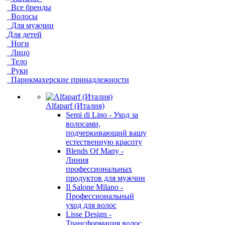
Все бренды
Волосы
Для мужчин
Для детей
Ноги
Лицо
Тело
Руки
Парикмахерские принадлежности
Alfaparf (Италия)
Semi di Lino - Уход за
волосами,
подчеркивающий вашу
естественную красоту
Blends Of Many -
Линия
профессиональных
продуктов для мужчин
Il Salone Milano -
Профессиональный
уход для волос
Lisse Design -
Трансформация волос