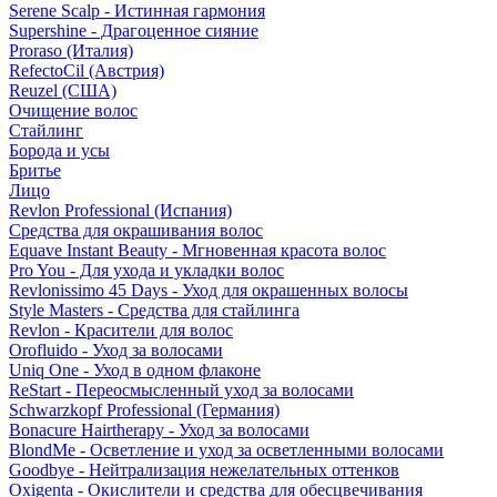
Serene Scalp - Истинная гармония
Supershine - Драгоценное сияние
Proraso (Италия)
RefectoCil (Австрия)
Reuzel (США)
Очищение волос
Стайлинг
Борода и усы
Бритье
Лицо
Revlon Professional (Испания)
Средства для окрашивания волос
Equave Instant Beauty - Мгновенная красота волос
Pro You - Для ухода и укладки волос
Revlonissimo 45 Days - Уход для окрашенных волосы
Style Masters - Средства для стайлинга
Revlon - Красители для волос
Orofluido - Уход за волосами
Uniq One - Уход в одном флаконе
ReStart - Переосмысленный уход за волосами
Schwarzkopf Professional (Германия)
Bonacure Hairtherapy - Уход за волосами
BlondMe - Осветление и уход за осветленными волосами
Goodbye - Нейтрализация нежелательных оттенков
Oxigenta - Окислители и средства для обесцвечивания