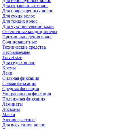
Для непослушных волос
Для окрашенных волос
Для поврежденных волос
Для сухих волос
Для тонких волос
Для чувствительной кожи
Оттеночные кондиционеры
Против выпадения волос
Солнцезащитные
Технические средства
Несмываемые
Travel-size
Для седых волос
Кремы
Лаки
Сильная фиксация
Слабая фиксация
Средняя фиксация
Ультрасильная фиксация
Подвижная фиксация
Ламинаты
Лосьоны
Маски
Антивозрастные
Для всех типов волос