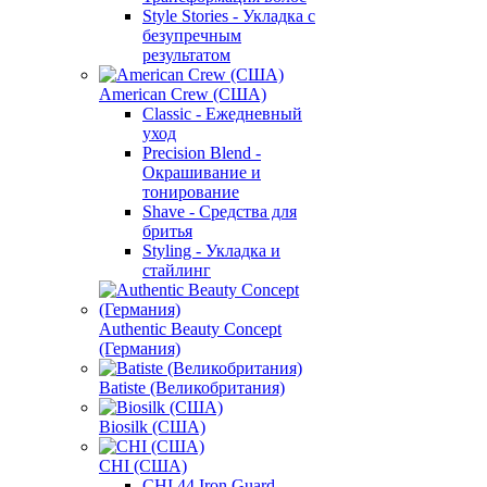
Style Stories - Укладка с
безупречным
результатом
American Crew (США)
Classic - Ежедневный
уход
Precision Blend -
Окрашивание и
тонирование
Shave - Средства для
бритья
Styling - Укладка и
стайлинг
Authentic Beauty Concept
(Германия)
Batiste (Великобритания)
Biosilk (США)
CHI (США)
CHI 44 Iron Guard -