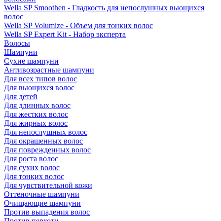
Wella SP Smoothen - Гладкость для непослушных вьющихся
волос
Wella SP Volumize - Объем для тонких волос
Wella SP Expert Kit - Набор эксперта
Волосы
Шампуни
Сухие шампуни
Антивозрастные шампуни
Для всех типов волос
Для вьющихся волос
Для детей
Для длинных волос
Для жестких волос
Для жирных волос
Для непослушных волос
Для окрашенных волос
Для поврежденных волос
Для роста волос
Для сухих волос
Для тонких волос
Для чувствительной кожи
Оттеночные шампуни
Очищающие шампуни
Против выпадения волос
Против перхоти