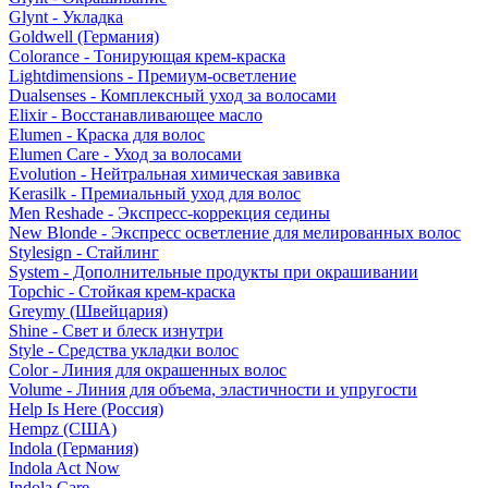
Glynt - Укладка
Goldwell (Германия)
Colorance - Тонирующая крем-краска
Lightdimensions - Премиум-осветление
Dualsenses - Комплексный уход за волосами
Elixir - Восстанавливающее масло
Elumen - Краска для волос
Elumen Care - Уход за волосами
Evolution - Нейтральная химическая завивка
Kerasilk - Премиальный уход для волос
Men Reshade - Экспресс-коррекция седины
New Blonde - Экспресс осветление для мелированных волос
Stylesign - Стайлинг
System - Дополнительные продукты при окрашивании
Topchic - Стойкая крем-краска
Greymy (Швейцария)
Shine - Свет и блеск изнутри
Style - Средства укладки волос
Color - Линия для окрашенных волос
Volume - Линия для объема, эластичности и упругости
Help Is Here (Россия)
Hempz (США)
Indola (Германия)
Indola Act Now
Indola Care