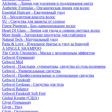
Alchemic - Линия для усиления и поддержания цвета
Authentic Formulas - Органическая линия для волос
Essential Haircare - Eжедневный уход
OI - Абсолютная красота волос
SU - Средства для защиты от солнца
Finest Pigments - Био-ламинирование волос
Heart Of Glass – Линия для ухода и сияния светлых волос
More Inside - Авторские продукты для стайлинга
Natural Tech - Натуральный уход
Pasta & Love - Идеальное бритье и уход за бородой
A SINGLE SHAMPOO
The Circle Chronicles - Маски с мгновенным эффектом
Gehwol (Германия)
Gehwol Med
Gehwol - Пластыри, супинаторы, средства из гель-полимера
Gehwol - Универсальные средства
Gehwol - Профессиональные и специальные средства
Gehwol Fusskraft
Gehwol Gerlasan - Средства для тела
Gehwol Balance
Gehwol Fusskraft Soft Feet
Global Keratin (США)
Glynt (Германия)
Glynt - Уход
Glynt - Окрашивание