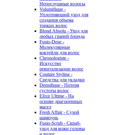
Непослушные волосы
Volumifique -
Уплотняющий уход для
создания объема
тонких волос
Blond Absolu - Уход для
любых граней блонда
Fusio-Dose -
Молекулярные
коктейли для волос
Chronologiste -
Искусство
ревитализации волос
Couture Styling -
Средства для укладки
Densifique - Потеря
густоты волос
Elixir Ultime - На
основе драгоценных
масел
Fresh Affair - Сухой
шампунь
Fusio-Scrub - Скраб-
уход для кожи головы
и волос