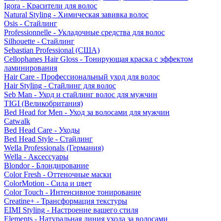
Igora - Красители для волос
Natural Styling - Химическая завивка волос
Osis - Стайлинг
Professionnelle - Укладочные средства для волос
Silhouette - Стайлинг
Sebastian Professional (США)
Cellophanes Hair Gloss - Тонирующая краска с эффектом
ламинирования
Hair Care - Профессиональный уход для волос
Hair Styling - Стайлинг для волос
Seb Man - Уход и стайлинг волос для мужчин
TIGI (Великобритания)
Bed Head for Men - Уход за волосами для мужчин
Catwalk
Bed Head Care - Уходы
Bed Head Style - Стайлинг
Wella Professionals (Германия)
Wella - Аксессуары
Blondor - Блондирование
Color Fresh - Оттеночные маски
ColorMotion - Сила и цвет
Color Touch - Интенсивное тонирование
Creatine+ - Трансформация текстуры
EIMI Styling - Настроение вашего стиля
Elements - Натуральная линия ухода за волосами