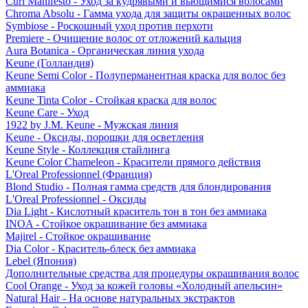
Curl Manifesto - Уход за кудрявыми и вьющимися волосами
Chroma Absolu - Гамма ухода для защиты окрашенных волос
Symbiose - Роскошный уход против перхоти
Premiere - Очищение волос от отложений кальция
Aura Botanica - Органическая линия ухода
Keune (Голландия)
Keune Semi Color - Полуперманентная краска для волос без
аммиака
Keune Tinta Color - Стойкая краска для волос
Keune Care - Уход
1922 by J.M. Keune - Мужская линия
Keune - Оксиды, порошки для осветления
Keune Style - Коллекция стайлинга
Keune Color Chameleon - Красители прямого действия
L'Oreal Professionnel (Франция)
Blond Studio - Полная гамма средств для блондирования
L'Oreal Professionnel - Оксиды
Dia Light - Кислотный краситель тон в тон без аммиака
INOA - Стойкое окрашивание без аммиака
Majirel - Стойкое окрашивание
Dia Color - Краситель-блеск без аммиака
Lebel (Япония)
Дополнительные средства для процедуры окрашивания волос
Cool Orange - Уход за кожей головы «Холодный апельсин»
Natural Hair - На основе натуральных экстрактов