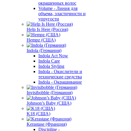
окрашенных волос
Volume - Линия для
объема, эластичности и
упругости
Help Is Here (Россия)
Hempz (США)
Indola (Германия)
Indola Act Now
Indola Care
Indola Styling
Indola - Окислители и
технические средства
Indola - Окрашивание
Invisibobble (Германия)
Johnson’s Baby (США)
K18 (США)
Kerastase (Франция)
Discipline -