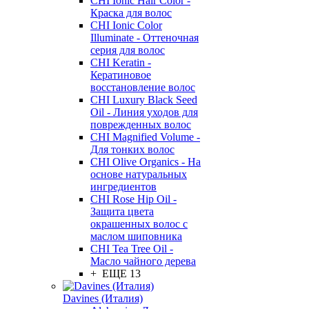
CHI Ionic Hair Color -
Краска для волос
CHI Ionic Color
Illuminate - Оттеночная
серия для волос
CHI Keratin -
Кератиновое
восстановление волос
CHI Luxury Black Seed
Oil - Линия уходов для
поврежденных волос
CHI Magnified Volume -
Для тонких волос
CHI Olive Organics - На
основе натуральных
ингредиентов
CHI Rose Hip Oil -
Защита цвета
окрашенных волос с
маслом шиповника
CHI Tea Tree Oil -
Масло чайного дерева
+ ЕЩЕ 13
Davines (Италия)