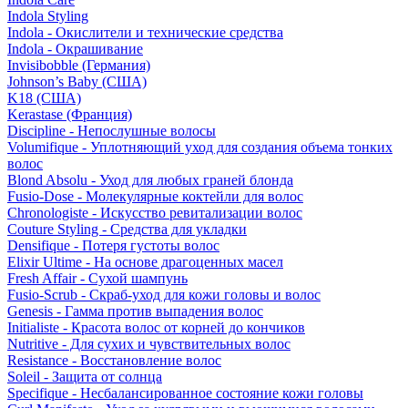
Indola Styling
Indola - Окислители и технические средства
Indola - Окрашивание
Invisibobble (Германия)
Johnson’s Baby (США)
K18 (США)
Kerastase (Франция)
Discipline - Непослушные волосы
Volumifique - Уплотняющий уход для создания объема тонких
волос
Blond Absolu - Уход для любых граней блонда
Fusio-Dose - Молекулярные коктейли для волос
Chronologiste - Искусство ревитализации волос
Couture Styling - Средства для укладки
Densifique - Потеря густоты волос
Elixir Ultime - На основе драгоценных масел
Fresh Affair - Сухой шампунь
Fusio-Scrub - Скраб-уход для кожи головы и волос
Genesis - Гамма против выпадения волос
Initialiste - Красота волос от корней до кончиков
Nutritive - Для сухих и чувствительных волос
Resistance - Восстановление волос
Soleil - Защита от солнца
Specifique - Несбалансированное состояние кожи головы