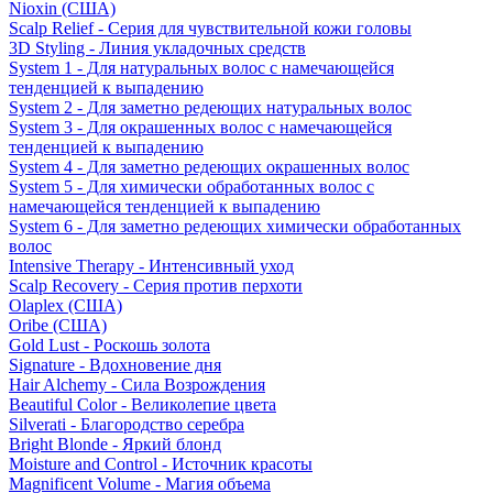
Nioxin (США)
Scalp Relief - Серия для чувствительной кожи головы
3D Styling - Линия укладочных средств
System 1 - Для натуральных волос с намечающейся
тенденцией к выпадению
System 2 - Для заметно редеющих натуральных волос
System 3 - Для окрашенных волос с намечающейся
тенденцией к выпадению
System 4 - Для заметно редеющих окрашенных волос
System 5 - Для химически обработанных волос с
намечающейся тенденцией к выпадению
System 6 - Для заметно редеющих химически обработанных
волос
Intensive Therapy - Интенсивный уход
Scalp Recovery - Серия против перхоти
Olaplex (США)
Oribe (США)
Gold Lust - Роскошь золота
Signature - Вдохновение дня
Hair Alchemy - Сила Возрождения
Beautiful Color - Великолепие цвета
Silverati - Благородство серебра
Bright Blonde - Яркий блонд
Moisture and Control - Источник красоты
Magnificent Volume - Магия объема