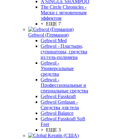
A SINGLE SHAMPOO
The Circle Chronicles -
Маски с мгновенным
эффектом
+ ЕЩЕ 7
Gehwol (Германия)
Gehwol Med
Gehwol - Пластыри,
супинаторы, средства
из гель-полимера
Gehwol -
Универсальные
средства
Gehwol -
Профессиональные и
специальные средства
Gehwol Fusskraft
Gehwol Gerlasan -
Средства для тела
Gehwol Balance
Gehwol Fusskraft Soft
Feet
+ ЕЩЕ 3