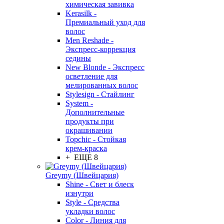
химическая завивка
Kerasilk -
Премиальный уход для
волос
Men Reshade -
Экспресс-коррекция
седины
New Blonde - Экспресс
осветление для
мелированных волос
Stylesign - Стайлинг
System -
Дополнительные
продукты при
окрашивании
Topchic - Стойкая
крем-краска
+ ЕЩЕ 8
Greymy (Швейцария)
Shine - Свет и блеск
изнутри
Style - Средства
укладки волос
Color - Линия для