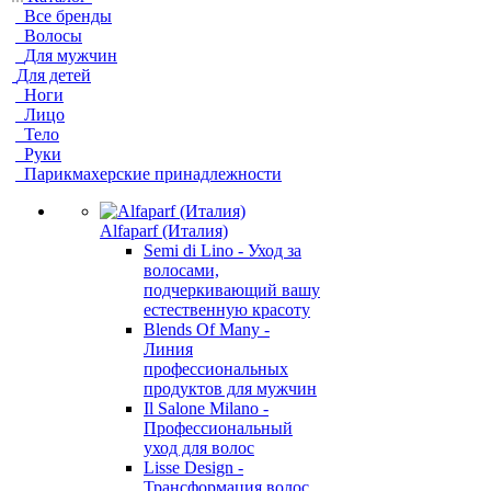
Все бренды
Волосы
Для мужчин
Для детей
Ноги
Лицо
Тело
Руки
Парикмахерские принадлежности
Alfaparf (Италия)
Semi di Lino - Уход за
волосами,
подчеркивающий вашу
естественную красоту
Blends Of Many -
Линия
профессиональных
продуктов для мужчин
Il Salone Milano -
Профессиональный
уход для волос
Lisse Design -
Трансформация волос