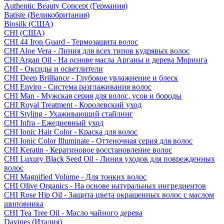
Authentic Beauty Concept (Германия)
Batiste (Великобритания)
Biosilk (США)
CHI (США)
CHI 44 Iron Guard - Термозащита волос
CHI Aloe Vera - Линия для всех типов кудрявых волос
CHI Argan Oil - На основе масла Арганы и дерева Моринга
CHI - Оксиды и осветлители
CHI Deep Brilliance - Глубокое увлажнение и блеск
CHI Enviro - Система разглаживания волос
CHI Man - Мужская серия для волос, усов и бороды
CHI Royal Treatment - Королевский уход
CHI Styling - Ухаживающий стайлинг
CHI Infra - Ежедневный уход
CHI Ionic Hair Color - Краска для волос
CHI Ionic Color Illuminate - Оттеночная серия для волос
CHI Keratin - Кератиновое восстановление волос
CHI Luxury Black Seed Oil - Линия уходов для поврежденных
волос
CHI Magnified Volume - Для тонких волос
CHI Olive Organics - На основе натуральных ингредиентов
CHI Rose Hip Oil - Защита цвета окрашенных волос с маслом
шиповника
CHI Tea Tree Oil - Масло чайного дерева
Davines (Италия)