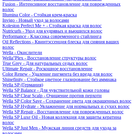
Fusion - Интенсивное восстановление для поврежденных
волос
Illumina Color - Стойкая крем-краска
Invigo - Новый уход за волосами
Koleston Perfect Me + - Стойкая краска для волос
Nutricurls - Уход для кудрявых и вьющихся волос
Performance - Классика современного стайлинга
Oil Reflections - Квинтэссенция блеска для сияния ваших
волос
Wella - Окислители
Wella°Plex - Восстановление структуры волос
True Grey - Для натуральных седых волос
Ultimate Repair - Роскошное восстановление
Color Renew - Удаление пигмента без вреда для волос
Shinefinity - Стойкое цветное глазирование без аммиака
Wella SP (Германия)
Wella SP Balance - Для чувствительной кожи головы
Wella SP Clear Scalp - Очищение против перхоти
Wella SP Color Save - Сохранение цвета для окрашенных волос
Wella SP Hydrate - Увлажнение для нормальных и сухих волос
Wella SP Repair - Восстановление для поврежденных волос
Wella SP Luxe Oil - Новая коллекция для защиты кератина
волос
Wella SP Just Men - Мужская линия средств для ухода за
волосами