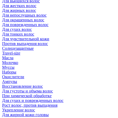
Для вьющихся волос
Для жестких волос
Для жирных волос
Для непослушных волос
Для окрашенных волос
Для поврежденных волос
Для сухих волос
Для тонких волос
Для чувствительной кожи
Против выпадения волос
Солнцезащитные
Travel-size
Масла
Молочко
Муссы
Наборы
Окислители
Ампулы
Восстановление волос
Для густоты и объема волос
При химической обработке
Для сухих и поврежденных волос
Рост волос, против выпадения
Укрепление волос
Для жирной кожи головы