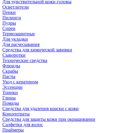
Для чувствительной кожи головы
Осветлители
Пенки
Пилинги
Пудры
Спреи
Термозащитные
Для укладки
Для расчесывания
Средства для химической завивки
Сыворотки
Технические средства
Флюиды
Скрабы
Пасты
Уход с кератином
Эссенции
Тоники
Глины
Помады
Средства для удаления краски с кожи
Концентраты
Средства для защиты кожи при окрашивании
Салфетки для волос
Праймеры