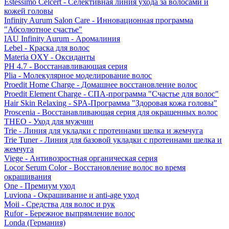
Estessimo Celcert - Селективная линия ухода за волосами и
кожей головы
Infinity Aurum Salon Care - Инновационная программа
"Абсолютное счастье"
IAU Infinity Aurum - Аромалиния
Lebel - Краска для волос
Materia OXY - Оксиданты
PH 4.7 - Восстанавливающая серия
Plia - Молекулярное моделирование волос
Proedit Home Charge - Домашнее восстановление волос
Proedit Element Charge - СПА-программа "Счастье для волос"
Hair Skin Relaxing - SPA-Программа "Здоровая кожа головы"
Proscenia - Восстанавливающая серия для окрашенных волос
THEO - Уход для мужчин
Trie - Линия для укладки с протеинами шелка и жемчуга
Trie Tuner - Линия для базовой укладки с протеинами шелка и
жемчуга
Viege - Антивозростная органическая серия
Locor Serum Color - Восстановление волос во время
окрашивания
One - Премиум уход
Luviona - Окрашивание и anti-age уход
Moii - Средства для волос и рук
Rufor - Бережное выпрямление волос
Londa (Германия)