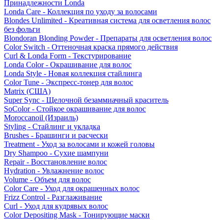
Принадлежности Londa
Londa Care - Коллекция по уходу за волосами
Blondes Unlimited - Креативная система для осветления волос
без фольги
Blondoran Blonding Powder - Препараты для осветления волос
Color Switch - Оттеночная краска прямого действия
Curl & Londa Form - Текстурирование
Londa Color - Окрашивание для волос
Londa Style - Новая коллекция стайлинга
Color Tune - Экспресс-тонер для волос
Matrix (США)
Super Sync - Щелочной безаммиачный краситель
SoColor - Стойкое окрашивание для волос
Moroccanoil (Израиль)
Styling - Стайлинг и укладка
Brushes - Брашинги и расчески
Treatment - Уход за волосами и кожей головы
Dry Shampoo - Сухие шампуни
Repair - Восстановление волос
Hydration - Увлажнение волос
Volume - Объем для волос
Color Care - Уход для окрашенных волос
Frizz Control - Разглаживание
Curl - Уход для кудрявых волос
Color Depositing Mask - Тонирующие маски