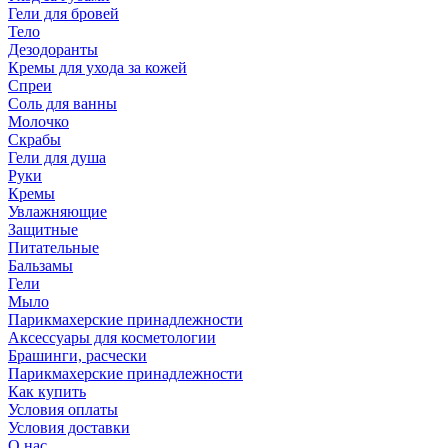
Гели для бровей
Тело
Дезодоранты
Кремы для ухода за кожей
Спреи
Соль для ванны
Молочко
Скрабы
Гели для душа
Руки
Кремы
Увлажняющие
Защитные
Питательные
Бальзамы
Гели
Мыло
Парикмахерские принадлежности
Аксессуары для косметологии
Брашинги, расчески
Парикмахерские принадлежности
Как купить
Условия оплаты
Условия доставки
О нас