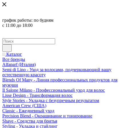
график работы:
по будням
с 11:00 до 18:00
Каталог
Все бренды
Alfaparf (Италия)
Semi di Lino - Уход за волосами, подчеркивающий вашу
естественную красоту
Blends Of Many - Линия профессиональных продуктов для
мужчин
Il Salone Milano - Профессиональный уход для волос
Lisse Design - Трансформация волос
Style Stories - Укладка с безупречным результатом
American Crew (США)
Classic - Ежедневный уход
Precision Blend - Окрашивание и тонирование
Shave - Средства для бритья
Styling - Укладка и стайлинг