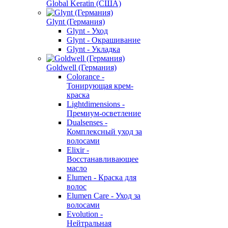
Global Keratin (США)
Glynt (Германия)
Glynt - Уход
Glynt - Окрашивание
Glynt - Укладка
Goldwell (Германия)
Colorance -
Тонирующая крем-
краска
Lightdimensions -
Премиум-осветление
Dualsenses -
Комплексный уход за
волосами
Elixir -
Восстанавливающее
масло
Elumen - Краска для
волос
Elumen Care - Уход за
волосами
Evolution -
Нейтральная