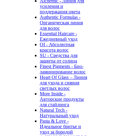
Alchemic - Линия для
усиления и
поддержания цвета
Authentic Formulas -
Органическая линия
для волос
Essential Haircare -
Eжедневный уход
OI - Абсолютная
красота волос
SU - Средства для
защиты от солнца
Finest Pigments - Био-
ламинирование волос
Heart Of Glass – Линия
для ухода и сияния
светлых волос
More Inside -
Авторские продукты
для стайлинга
Natural Tech -
Натуральный уход
Pasta & Love -
Идеальное бритье и
уход за бородой