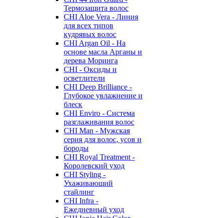
Термозащита волос
CHI Aloe Vera - Линия
для всех типов
кудрявых волос
CHI Argan Oil - На
основе масла Арганы и
дерева Моринга
CHI - Оксиды и
осветлители
CHI Deep Brilliance -
Глубокое увлажнение и
блеск
CHI Enviro - Система
разглаживания волос
CHI Man - Мужская
серия для волос, усов и
бороды
CHI Royal Treatment -
Королевский уход
CHI Styling -
Ухаживающий
стайлинг
CHI Infra -
Ежедневный уход