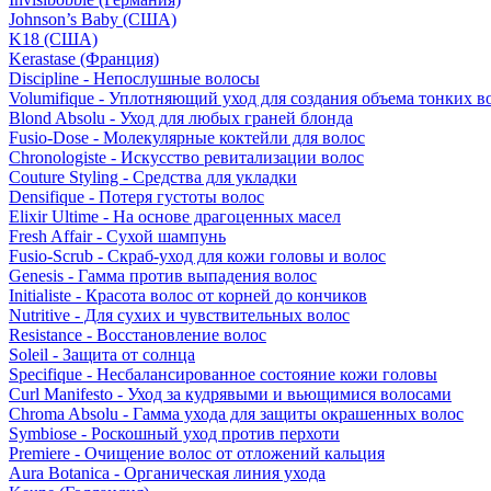
Johnson’s Baby (США)
K18 (США)
Kerastase (Франция)
Discipline - Непослушные волосы
Volumifique - Уплотняющий уход для создания объема тонких в
Blond Absolu - Уход для любых граней блонда
Fusio-Dose - Молекулярные коктейли для волос
Chronologiste - Искусство ревитализации волос
Couture Styling - Средства для укладки
Densifique - Потеря густоты волос
Elixir Ultime - На основе драгоценных масел
Fresh Affair - Сухой шампунь
Fusio-Scrub - Скраб-уход для кожи головы и волос
Genesis - Гамма против выпадения волос
Initialiste - Красота волос от корней до кончиков
Nutritive - Для сухих и чувствительных волос
Resistance - Восстановление волос
Soleil - Защита от солнца
Specifique - Несбалансированное состояние кожи головы
Curl Manifesto - Уход за кудрявыми и вьющимися волосами
Chroma Absolu - Гамма ухода для защиты окрашенных волос
Symbiose - Роскошный уход против перхоти
Premiere - Очищение волос от отложений кальция
Aura Botanica - Органическая линия ухода