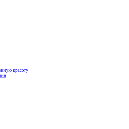
венную красоту
чин