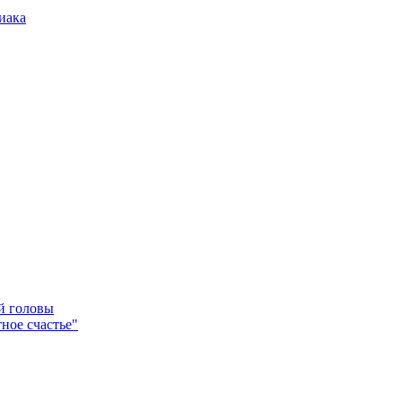
иака
ей головы
ное счастье"