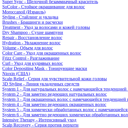
Super Sync - Щелочной безаммиачный краситель
SoColor - Стойкое окрашивание для волос
Moroccanoil (Израиль)
Styling - Стайлинг и укладка
Brushes - Брашинги и расчески
Treatment - Уход за волосами и кожей головы
Dry Shampoo - Сухие шампуни
Repair - Восстановление волос
Hydration - Увлажнение волос
Volume - Объем для волос
Color Care - Уход для окрашенных волос
Frizz Control - Разглаживание
Curl - Уход для кудрявых волос
Color Depositing Mask - Тонирующие маски
Nioxin (США)
Scalp Relief - Серия для чувствительной кожи головы
3D Styling - Линия укладочных средств
System 1 - Для натуральных волос с намечающейся тенденцией
System 2 - Для заметно редеющих натуральных волос
System 3 - Для окрашенных волос с намечающейся тенденцией
System 4 - Для заметно редеющих окрашенных волос
System 5 - Для химически обработанных волос с намечающейс
System 6 - Для заметно редеющих химически обработанных вол
Intensive Therapy - Интенсивный уход
Scalp Recovery - Серия против перхоти