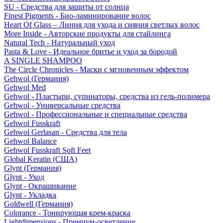
SU - Средства для защиты от солнца
Finest Pigments - Био-ламинирование волос
Heart Of Glass – Линия для ухода и сияния светлых волос
More Inside - Авторские продукты для стайлинга
Natural Tech - Натуральный уход
Pasta & Love - Идеальное бритье и уход за бородой
A SINGLE SHAMPOO
The Circle Chronicles - Маски с мгновенным эффектом
Gehwol (Германия)
Gehwol Med
Gehwol - Пластыри, супинаторы, средства из гель-полимера
Gehwol - Универсальные средства
Gehwol - Профессиональные и специальные средства
Gehwol Fusskraft
Gehwol Gerlasan - Средства для тела
Gehwol Balance
Gehwol Fusskraft Soft Feet
Global Keratin (США)
Glynt (Германия)
Glynt - Уход
Glynt - Окрашивание
Glynt - Укладка
Goldwell (Германия)
Colorance - Тонирующая крем-краска
Lightdimensions - Премиум-осветление