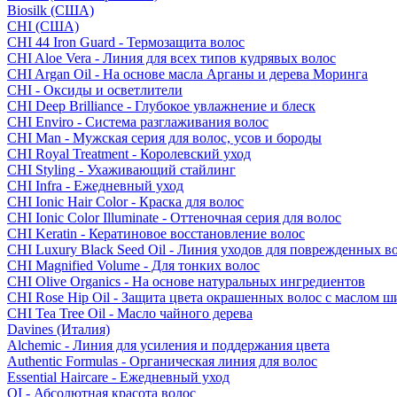
Biosilk (США)
CHI (США)
CHI 44 Iron Guard - Термозащита волос
CHI Aloe Vera - Линия для всех типов кудрявых волос
CHI Argan Oil - На основе масла Арганы и дерева Моринга
CHI - Оксиды и осветлители
CHI Deep Brilliance - Глубокое увлажнение и блеск
CHI Enviro - Система разглаживания волос
CHI Man - Мужская серия для волос, усов и бороды
CHI Royal Treatment - Королевский уход
CHI Styling - Ухаживающий стайлинг
CHI Infra - Ежедневный уход
CHI Ionic Hair Color - Краска для волос
CHI Ionic Color Illuminate - Оттеночная серия для волос
CHI Keratin - Кератиновое восстановление волос
CHI Luxury Black Seed Oil - Линия уходов для поврежденных в
CHI Magnified Volume - Для тонких волос
CHI Olive Organics - На основе натуральных ингредиентов
CHI Rose Hip Oil - Защита цвета окрашенных волос с маслом 
CHI Tea Tree Oil - Масло чайного дерева
Davines (Италия)
Alchemic - Линия для усиления и поддержания цвета
Authentic Formulas - Органическая линия для волос
Essential Haircare - Eжедневный уход
OI - Абсолютная красота волос