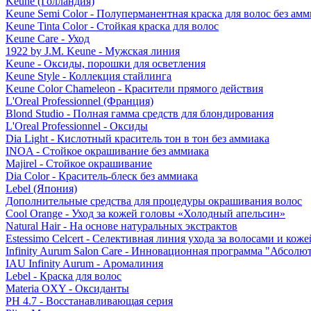
Keune (Голландия)
Keune Semi Color - Полуперманентная краска для волос без амм
Keune Tinta Color - Стойкая краска для волос
Keune Care - Уход
1922 by J.M. Keune - Мужская линия
Keune - Оксиды, порошки для осветления
Keune Style - Коллекция стайлинга
Keune Color Chameleon - Красители прямого действия
L'Oreal Professionnel (Франция)
Blond Studio - Полная гамма средств для блондирования
L'Oreal Professionnel - Оксиды
Dia Light - Кислотный краситель тон в тон без аммиака
INOA - Стойкое окрашивание без аммиака
Majirel - Стойкое окрашивание
Dia Color - Краситель-блеск без аммиака
Lebel (Япония)
Дополнительные средства для процедуры окрашивания волос
Cool Orange - Уход за кожей головы «Холодный апельсин»
Natural Hair - На основе натуральных экстрактов
Estessimo Celcert - Селективная линия ухода за волосами и кож
Infinity Aurum Salon Care - Инновационная программа "Абсолют
IAU Infinity Aurum - Аромалиния
Lebel - Краска для волос
Materia OXY - Оксиданты
PH 4.7 - Восстанавливающая серия