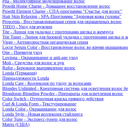
Plia - Молекулярное моделирование волос
Proedit Home Charge - Домашнее восстановление волос
Proedit Element Charge - СПА-программа "Счастье для волос"
Hair Skin Relaxing - SPA-Программа "Здоровая кожа головы"
Proscenia - Восстанавливающая серия для окрашенных волос
THEO - Уход для мужчин
Trie - Линия для укладки с протеинами шелка и жемчуга
Trie Tuner - Линия для базовой укладки с протеинами шелка и 
Viege - Антивозростная органическая серия
Locor Serum Color - Восстановление волос во время окрашиван
One - Премиум уход
Luviona - Окрашивание и anti-age уход
Moii - Средства для волос и рук
Rufor - Бережное выпрямление волос
Londa (Германия)
Принадлежности Londa
Londa Care - Коллекция по уходу за волосами
Blondes Unlimited - Креативная система для осветления волос б
Blondoran Blonding Powder - Препараты для осветления волос
Color Switch - Оттеночная краска прямого действия
Curl & Londa Form - Текстурирование
Londa Color - Окрашивание для волос
Londa Style - Новая коллекция стайлинга
Color Tune - Экспресс-тонер для волос
Matrix (США)