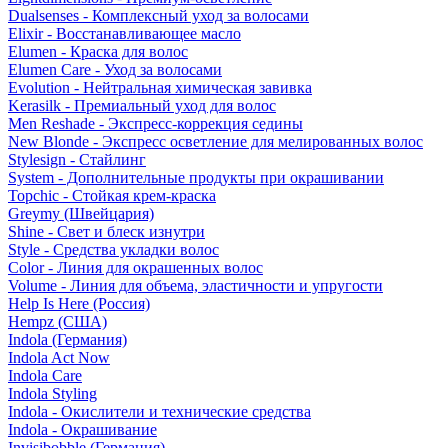
Dualsenses - Комплексный уход за волосами
Elixir - Восстанавливающее масло
Elumen - Краска для волос
Elumen Care - Уход за волосами
Evolution - Нейтральная химическая завивка
Kerasilk - Премиальный уход для волос
Men Reshade - Экспресс-коррекция седины
New Blonde - Экспресс осветление для мелированных волос
Stylesign - Стайлинг
System - Дополнительные продукты при окрашивании
Topchic - Стойкая крем-краска
Greymy (Швейцария)
Shine - Свет и блеск изнутри
Style - Средства укладки волос
Color - Линия для окрашенных волос
Volume - Линия для объема, эластичности и упругости
Help Is Here (Россия)
Hempz (США)
Indola (Германия)
Indola Act Now
Indola Care
Indola Styling
Indola - Окислители и технические средства
Indola - Окрашивание
Invisibobble (Германия)