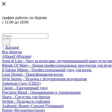
график работы:
по будням
с 11:00 до 18:00
Каталог
Все бренды
Alfaparf (Италия)
Semi di Lino - Уход за волосами, подчеркивающий вашу естест
Blends Of Many - Линия профессиональных продуктов для муж
Il Salone Milano - Профессиональный уход для волос
Lisse Design - Трансформация волос
Style Stories - Укладка с безупречным результатом
American Crew (США)
Classic - Ежедневный уход
Precision Blend - Окрашивание и тонирование
Shave - Средства для бритья
Styling - Укладка и стайлинг
Authentic Beauty Concept (Германия)
Batiste (Великобритания)