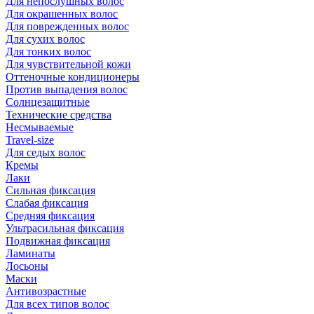
Для непослушных волос
Для окрашенных волос
Для поврежденных волос
Для сухих волос
Для тонких волос
Для чувствительной кожи
Оттеночные кондиционеры
Против выпадения волос
Солнцезащитные
Технические средства
Несмываемые
Travel-size
Для седых волос
Кремы
Лаки
Сильная фиксация
Слабая фиксация
Средняя фиксация
Ультрасильная фиксация
Подвижная фиксация
Ламинаты
Лосьоны
Маски
Антивозрастные
Для всех типов волос