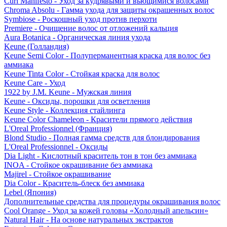
Curl Manifesto - Уход за кудрявыми и вьющимися волосами
Chroma Absolu - Гамма ухода для защиты окрашенных волос
Symbiose - Роскошный уход против перхоти
Premiere - Очищение волос от отложений кальция
Aura Botanica - Органическая линия ухода
Keune (Голландия)
Keune Semi Color - Полуперманентная краска для волос без
аммиака
Keune Tinta Color - Стойкая краска для волос
Keune Care - Уход
1922 by J.M. Keune - Мужская линия
Keune - Оксиды, порошки для осветления
Keune Style - Коллекция стайлинга
Keune Color Chameleon - Красители прямого действия
L'Oreal Professionnel (Франция)
Blond Studio - Полная гамма средств для блондирования
L'Oreal Professionnel - Оксиды
Dia Light - Кислотный краситель тон в тон без аммиака
INOA - Стойкое окрашивание без аммиака
Majirel - Стойкое окрашивание
Dia Color - Краситель-блеск без аммиака
Lebel (Япония)
Дополнительные средства для процедуры окрашивания волос
Cool Orange - Уход за кожей головы «Холодный апельсин»
Natural Hair - На основе натуральных экстрактов