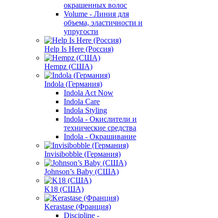
окрашенных волос
Volume - Линия для
объема, эластичности и
упругости
Help Is Here (Россия)
Hempz (США)
Indola (Германия)
Indola Act Now
Indola Care
Indola Styling
Indola - Окислители и
технические средства
Indola - Окрашивание
Invisibobble (Германия)
Johnson’s Baby (США)
K18 (США)
Kerastase (Франция)
Discipline -