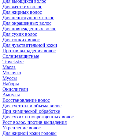
Для вьющихся волос
Для жестких волос
Для жирных волос
Для непослушных волос
Для окрашенных волос
Для поврежденных волос
Для сухих волос
Для тонких волос
Для чувствительной кожи
Против выпадения волос
Солнцезащитные
Travel-size
Масла
Молочко
Муссы
Наборы
Окислители
Ампулы
Восстановление волос
Для густоты и объема волос
При химической обработке
Для сухих и поврежденных волос
Рост волос, против выпадения
Укрепление волос
Для жирной кожи головы