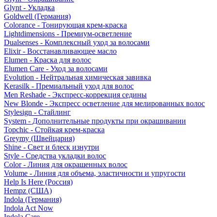
Glynt - Укладка
Goldwell (Германия)
Colorance - Тонирующая крем-краска
Lightdimensions - Премиум-осветление
Dualsenses - Комплексный уход за волосами
Elixir - Восстанавливающее масло
Elumen - Краска для волос
Elumen Care - Уход за волосами
Evolution - Нейтральная химическая завивка
Kerasilk - Премиальный уход для волос
Men Reshade - Экспресс-коррекция седины
New Blonde - Экспресс осветление для мелированных волос
Stylesign - Стайлинг
System - Дополнительные продукты при окрашивании
Topchic - Стойкая крем-краска
Greymy (Швейцария)
Shine - Свет и блеск изнутри
Style - Средства укладки волос
Color - Линия для окрашенных волос
Volume - Линия для объема, эластичности и упругости
Help Is Here (Россия)
Hempz (США)
Indola (Германия)
Indola Act Now
Indola Care