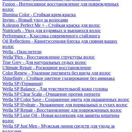
Fusion - Интенсивное восстановление для поврежденных
волос
Illumina Color - Стойкая крем-краска
Invigo - Новый уход за волосами
Koleston Perfect Me + - Стойкая краска для волос
Nutricurls - Уход для кудрявых и вьющихся волос
Performance - Классика современного стайлинга
Oil Reflections - Квинтэссенция блеска для сияния ваших
волос
Wella - Окислители
Wella°Plex - Восстановление структуры волос
True Grey - Для натуральных седых волос
Ultimate Repair - Роскошное восстановление
Color Renew - Удаление пигмента без вреда для волос
Shinefinity - Стойкое цветное глазирование без аммиака
Wella SP (Германия)
Wella SP Balance - Для чувствительной кожи головы
Wella SP Clear Scalp - Очищение против перхоти
Wella SP Color Save - Сохранение цвета для окрашенных волос
Wella SP Hydrate - Увлажнение для нормальных и сухих волос
Wella SP Repair - Восстановление для поврежденных волос
Wella SP Luxe Oil - Новая коллекция для защиты кератина
волос
Wella SP Just Men - Мужская линия средств для ухода за
волосами