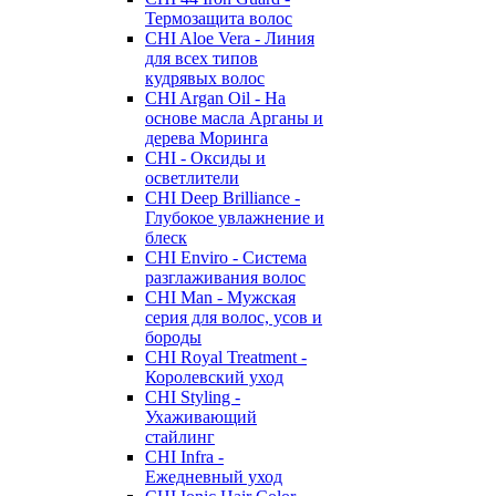
Термозащита волос
CHI Aloe Vera - Линия
для всех типов
кудрявых волос
CHI Argan Oil - На
основе масла Арганы и
дерева Моринга
CHI - Оксиды и
осветлители
CHI Deep Brilliance -
Глубокое увлажнение и
блеск
CHI Enviro - Система
разглаживания волос
CHI Man - Мужская
серия для волос, усов и
бороды
CHI Royal Treatment -
Королевский уход
CHI Styling -
Ухаживающий
стайлинг
CHI Infra -
Ежедневный уход