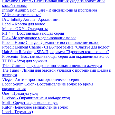
Estessimo Celcert - Селективная линия ухода за волосами и
кожей головы
Infinity Aurum Salon Care - Инновационная программа
"Абсолютное счастье"
IAU Infinity Aurum - Аромалиния
Lebel - Краска для волос
Materia OXY - Оксиданты
PH 4.7 - Восстанавливающая серия
Plia - Молекулярное моделирование волос
Proedit Home Charge - Домашнее восстановление волос
Proedit Element Charge - СПА-программа "Счастье для волос"
Hair Skin Relaxing - SPA-Программа "Здоровая кожа головы"
Proscenia - Восстанавливающая серия для окрашенных волос
THEO - Уход для мужчин
Trie - Линия для укладки с протеинами шелка и жемчуга
Trie Tuner - Линия для базовой укладки с протеинами шелка и
жемчуга
Viege - Антивозростная органическая серия
Locor Serum Color - Восстановление волос во время
окрашивания
One - Премиум уход
Luviona - Окрашивание и anti-age уход
Moii - Средства для волос и рук
Rufor - Бережное выпрямление волос
Londa (Германия)