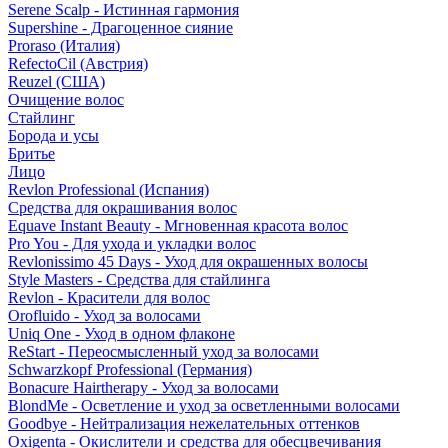
Serene Scalp - Истинная гармония
Supershine - Драгоценное сияние
Proraso (Италия)
RefectoCil (Австрия)
Reuzel (США)
Очищение волос
Стайлинг
Борода и усы
Бритье
Лицо
Revlon Professional (Испания)
Средства для окрашивания волос
Equave Instant Beauty - Мгновенная красота волос
Pro You - Для ухода и укладки волос
Revlonissimo 45 Days - Уход для окрашенных волосы
Style Masters - Средства для стайлинга
Revlon - Красители для волос
Orofluido - Уход за волосами
Uniq One - Уход в одном флаконе
ReStart - Переосмысленный уход за волосами
Schwarzkopf Professional (Германия)
Bonacure Hairtherapy - Уход за волосами
BlondMe - Осветление и уход за осветленными волосами
Goodbye - Нейтрализация нежелательных оттенков
Oxigenta - Окислители и средства для обесцвечивания