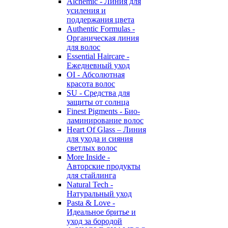
Alchemic - Линия для
усиления и
поддержания цвета
Authentic Formulas -
Органическая линия
для волос
Essential Haircare -
Eжедневный уход
OI - Абсолютная
красота волос
SU - Средства для
защиты от солнца
Finest Pigments - Био-
ламинирование волос
Heart Of Glass – Линия
для ухода и сияния
светлых волос
More Inside -
Авторские продукты
для стайлинга
Natural Tech -
Натуральный уход
Pasta & Love -
Идеальное бритье и
уход за бородой