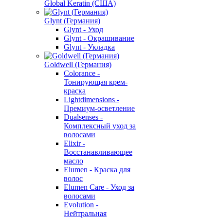
Global Keratin (США)
Glynt (Германия)
Glynt - Уход
Glynt - Окрашивание
Glynt - Укладка
Goldwell (Германия)
Colorance -
Тонирующая крем-
краска
Lightdimensions -
Премиум-осветление
Dualsenses -
Комплексный уход за
волосами
Elixir -
Восстанавливающее
масло
Elumen - Краска для
волос
Elumen Care - Уход за
волосами
Evolution -
Нейтральная