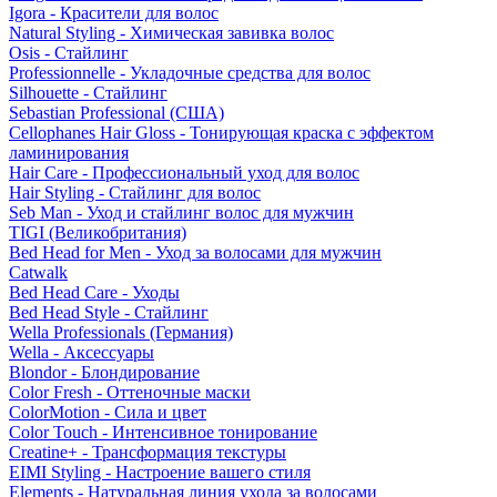
Igora - Красители для волос
Natural Styling - Химическая завивка волос
Osis - Стайлинг
Professionnelle - Укладочные средства для волос
Silhouette - Стайлинг
Sebastian Professional (США)
Cellophanes Hair Gloss - Тонирующая краска с эффектом
ламинирования
Hair Care - Профессиональный уход для волос
Hair Styling - Стайлинг для волос
Seb Man - Уход и стайлинг волос для мужчин
TIGI (Великобритания)
Bed Head for Men - Уход за волосами для мужчин
Catwalk
Bed Head Care - Уходы
Bed Head Style - Стайлинг
Wella Professionals (Германия)
Wella - Аксессуары
Blondor - Блондирование
Color Fresh - Оттеночные маски
ColorMotion - Сила и цвет
Color Touch - Интенсивное тонирование
Creatine+ - Трансформация текстуры
EIMI Styling - Настроение вашего стиля
Elements - Натуральная линия ухода за волосами