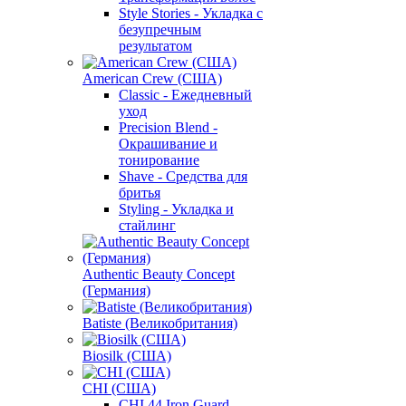
Style Stories - Укладка с
безупречным
результатом
American Crew (США)
Classic - Ежедневный
уход
Precision Blend -
Окрашивание и
тонирование
Shave - Средства для
бритья
Styling - Укладка и
стайлинг
Authentic Beauty Concept
(Германия)
Batiste (Великобритания)
Biosilk (США)
CHI (США)
CHI 44 Iron Guard -