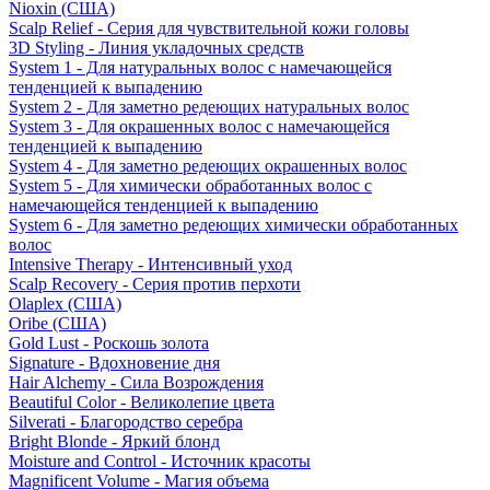
Nioxin (США)
Scalp Relief - Серия для чувствительной кожи головы
3D Styling - Линия укладочных средств
System 1 - Для натуральных волос с намечающейся
тенденцией к выпадению
System 2 - Для заметно редеющих натуральных волос
System 3 - Для окрашенных волос с намечающейся
тенденцией к выпадению
System 4 - Для заметно редеющих окрашенных волос
System 5 - Для химически обработанных волос с
намечающейся тенденцией к выпадению
System 6 - Для заметно редеющих химически обработанных
волос
Intensive Therapy - Интенсивный уход
Scalp Recovery - Серия против перхоти
Olaplex (США)
Oribe (США)
Gold Lust - Роскошь золота
Signature - Вдохновение дня
Hair Alchemy - Сила Возрождения
Beautiful Color - Великолепие цвета
Silverati - Благородство серебра
Bright Blonde - Яркий блонд
Moisture and Control - Источник красоты
Magnificent Volume - Магия объема