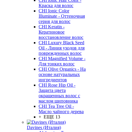
CHI Ionic Hair Color -
Краска для волос
CHI Ionic Color
Illuminate - Оттеночная
серия для волос
CHI Keratin -
Кератиновое
восстановление волос
CHI Luxury Black Seed
Oil - Линия уходов для
поврежденных волос
CHI Magnified Volume -
Для тонких волос
CHI Olive Organics - На
основе натуральных
ингредиентов
CHI Rose Hip Oil -
Защита цвета
окрашенных волос с
маслом шиповника
CHI Tea Tree Oil -
Масло чайного дерева
+ ЕЩЕ 13
Davines (Италия)