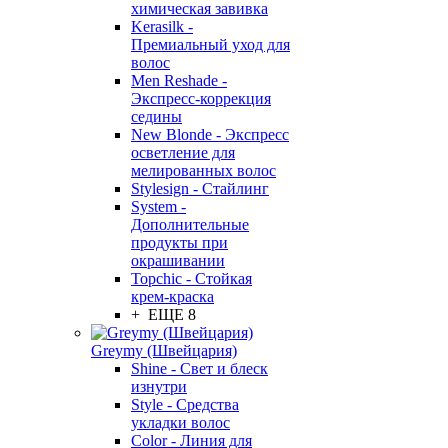
химическая завивка
Kerasilk -
Премиальный уход для
волос
Men Reshade -
Экспресс-коррекция
седины
New Blonde - Экспресс
осветление для
мелированных волос
Stylesign - Стайлинг
System -
Дополнительные
продукты при
окрашивании
Topchic - Стойкая
крем-краска
+ ЕЩЕ 8
Greymy (Швейцария)
Shine - Свет и блеск
изнутри
Style - Средства
укладки волос
Color - Линия для