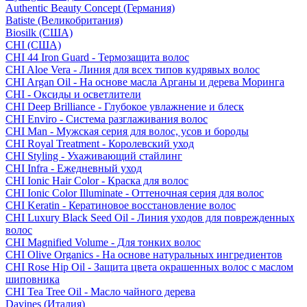
Authentic Beauty Concept (Германия)
Batiste (Великобритания)
Biosilk (США)
CHI (США)
CHI 44 Iron Guard - Термозащита волос
CHI Aloe Vera - Линия для всех типов кудрявых волос
CHI Argan Oil - На основе масла Арганы и дерева Моринга
CHI - Оксиды и осветлители
CHI Deep Brilliance - Глубокое увлажнение и блеск
CHI Enviro - Система разглаживания волос
CHI Man - Мужская серия для волос, усов и бороды
CHI Royal Treatment - Королевский уход
CHI Styling - Ухаживающий стайлинг
CHI Infra - Ежедневный уход
CHI Ionic Hair Color - Краска для волос
CHI Ionic Color Illuminate - Оттеночная серия для волос
CHI Keratin - Кератиновое восстановление волос
CHI Luxury Black Seed Oil - Линия уходов для поврежденных
волос
CHI Magnified Volume - Для тонких волос
CHI Olive Organics - На основе натуральных ингредиентов
CHI Rose Hip Oil - Защита цвета окрашенных волос с маслом
шиповника
CHI Tea Tree Oil - Масло чайного дерева
Davines (Италия)