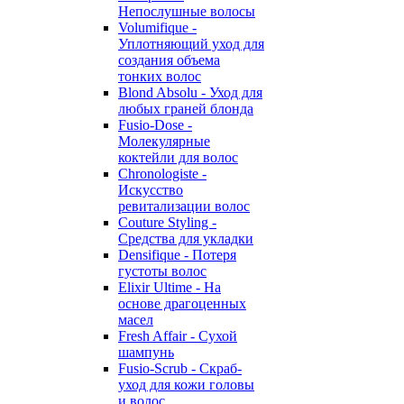
Непослушные волосы
Volumifique -
Уплотняющий уход для
создания объема
тонких волос
Blond Absolu - Уход для
любых граней блонда
Fusio-Dose -
Молекулярные
коктейли для волос
Chronologiste -
Искусство
ревитализации волос
Couture Styling -
Средства для укладки
Densifique - Потеря
густоты волос
Elixir Ultime - На
основе драгоценных
масел
Fresh Affair - Сухой
шампунь
Fusio-Scrub - Скраб-
уход для кожи головы
и волос