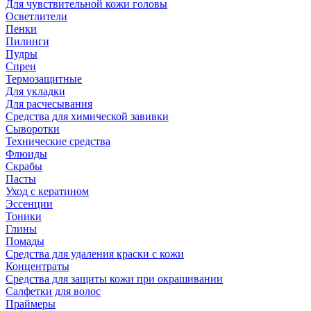
Для чувствительной кожи головы
Осветлители
Пенки
Пилинги
Пудры
Спреи
Термозащитные
Для укладки
Для расчесывания
Средства для химической завивки
Сыворотки
Технические средства
Флюиды
Скрабы
Пасты
Уход с кератином
Эссенции
Тоники
Глины
Помады
Средства для удаления краски с кожи
Концентраты
Средства для защиты кожи при окрашивании
Салфетки для волос
Праймеры