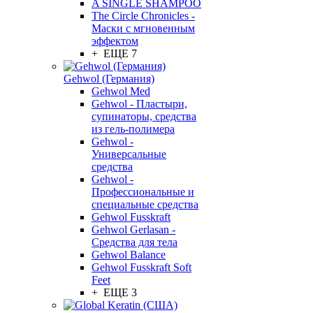
A SINGLE SHAMPOO
The Circle Chronicles -
Маски с мгновенным
эффектом
+ ЕЩЕ 7
Gehwol (Германия)
Gehwol Med
Gehwol - Пластыри,
супинаторы, средства
из гель-полимера
Gehwol -
Универсальные
средства
Gehwol -
Профессиональные и
специальные средства
Gehwol Fusskraft
Gehwol Gerlasan -
Средства для тела
Gehwol Balance
Gehwol Fusskraft Soft
Feet
+ ЕЩЕ 3