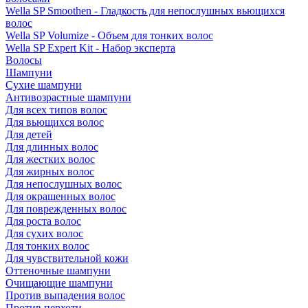
Wella SP Smoothen - Гладкость для непослушных вьющихся
волос
Wella SP Volumize - Объем для тонких волос
Wella SP Expert Kit - Набор эксперта
Волосы
Шампуни
Сухие шампуни
Антивозрастные шампуни
Для всех типов волос
Для вьющихся волос
Для детей
Для длинных волос
Для жестких волос
Для жирных волос
Для непослушных волос
Для окрашенных волос
Для поврежденных волос
Для роста волос
Для сухих волос
Для тонких волос
Для чувствительной кожи
Оттеночные шампуни
Очищающие шампуни
Против выпадения волос
Против перхоти