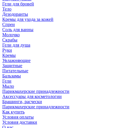
Гели для бровей
Тело
Дезодоранты
Кремы для ухода за кожей
Спреи
Соль для ванны
Молочко
Скрабы
Гели для душа
Руки
Кремы
Увлажняющие
Защитные
Питательные
Бальзамы
Гели
Мыло
Парикмахерские принадлежности
Аксессуары для косметологии
Брашинги, расчески
Парикмахерские принадлежности
Как купить
Условия оплаты
Условия доставки
О нас