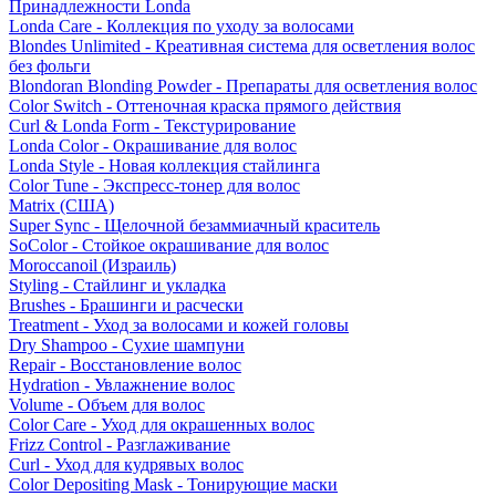
Принадлежности Londa
Londa Care - Коллекция по уходу за волосами
Blondes Unlimited - Креативная система для осветления волос
без фольги
Blondoran Blonding Powder - Препараты для осветления волос
Color Switch - Оттеночная краска прямого действия
Curl & Londa Form - Текстурирование
Londa Color - Окрашивание для волос
Londa Style - Новая коллекция стайлинга
Color Tune - Экспресс-тонер для волос
Matrix (США)
Super Sync - Щелочной безаммиачный краситель
SoColor - Стойкое окрашивание для волос
Moroccanoil (Израиль)
Styling - Стайлинг и укладка
Brushes - Брашинги и расчески
Treatment - Уход за волосами и кожей головы
Dry Shampoo - Сухие шампуни
Repair - Восстановление волос
Hydration - Увлажнение волос
Volume - Объем для волос
Color Care - Уход для окрашенных волос
Frizz Control - Разглаживание
Curl - Уход для кудрявых волос
Color Depositing Mask - Тонирующие маски