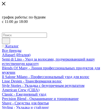
график работы:
по будням
с 11:00 до 18:00
Каталог
Все бренды
Alfaparf (Италия)
Semi di Lino - Уход за волосами, подчеркивающий вашу
естественную красоту
Blends Of Many - Линия профессиональных продуктов для
мужчин
Il Salone Milano - Профессиональный уход для волос
Lisse Design - Трансформация волос
Style Stories - Укладка с безупречным результатом
American Crew (США)
Classic - Ежедневный уход
Precision Blend - Окрашивание и тонирование
Shave - Средства для бритья
Styling - Укладка и стайлинг