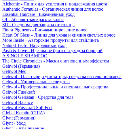
Alchemic - Линия для усиления и поддержания цвета
Authentic Formulas - Органическая линия для волос
Essential Haircare - Eжедневный уход
OI - Абсолютная красота волос
SU - Средства для защиты от солнца
Finest Pigments - Био-ламинирование волос
Heart Of Glass – Линия для ухода и сияния светлых волос
More Inside - Авторские продукты для стайлинга
Natural Tech - Натуральный уход
Pasta & Love - Идеальное бритье и уход за бородой
A SINGLE SHAMPOO
The Circle Chronicles - Маски с мгновенным эффектом
Gehwol (Германия)
Gehwol Med
Gehwol - Пластыри, супинаторы, средства из гель-полимера
Gehwol - Универсальные средства
Gehwol - Профессиональные и специальные средства
Gehwol Fusskraft
Gehwol Gerlasan - Средства для тела
Gehwol Balance
Gehwol Fusskraft Soft Feet
Global Keratin (США)
Glynt (Германия)
Glynt - Уход
Glynt - Окрашивание