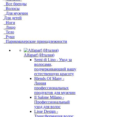
Все бренды
Волосы
Для мужчин
Для детей
Ноги
Лицо
Тело
Руки
Парикмахерские принадлежности
Alfaparf (Италия)
Semi di Lino - Уход за
волосами,
подчеркивающий вашу
естественную красоту
Blends Of Many -
Линия
профессиональных
продуктов для мужчин
Il Salone Milano -
Профессиональный
уход для волос
Lisse Design -
Трансформация волос