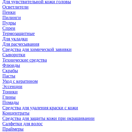
Для чувствительной кожи головы
Осветлители
Пенки
Пилинги
Пудры
Спреи
Термозащитные
Для укладки
Для расчесывания
Средства для химической завивки
Сыворотки
Технические средства
Флюиды
Скрабы
Пасты
Уход с кератином
Эссенции
Тоники
Глины
Помады
Средства для удаления краски с кожи
Концентраты
Средства для защиты кожи при окрашивании
Салфетки для волос
Праймеры