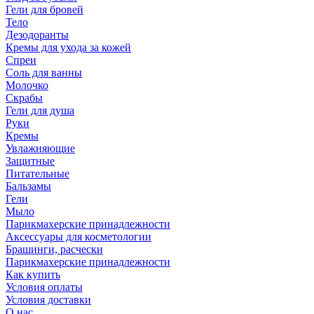
Гели для бровей
Тело
Дезодоранты
Кремы для ухода за кожей
Спреи
Соль для ванны
Молочко
Скрабы
Гели для душа
Руки
Кремы
Увлажняющие
Защитные
Питательные
Бальзамы
Гели
Мыло
Парикмахерские принадлежности
Аксессуары для косметологии
Брашинги, расчески
Парикмахерские принадлежности
Как купить
Условия оплаты
Условия доставки
О нас