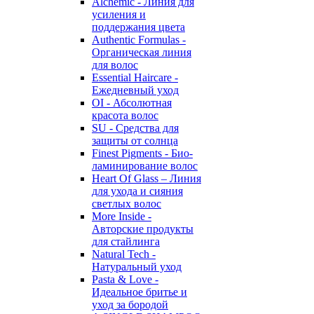
Alchemic - Линия для
усиления и
поддержания цвета
Authentic Formulas -
Органическая линия
для волос
Essential Haircare -
Eжедневный уход
OI - Абсолютная
красота волос
SU - Средства для
защиты от солнца
Finest Pigments - Био-
ламинирование волос
Heart Of Glass – Линия
для ухода и сияния
светлых волос
More Inside -
Авторские продукты
для стайлинга
Natural Tech -
Натуральный уход
Pasta & Love -
Идеальное бритье и
уход за бородой