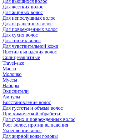
Для вьющихся волос
Для жестких волос
Для жирных волос
Для непослушных волос
Для окрашенных волос
Для поврежденных волос
Для сухих волос
Для тонких волос
Для чувствительной кожи
Против выпадения волос
Солнцезащитные
Travel-size
Масла
Молочко
Муссы
Наборы
Окислители
Ампулы
Восстановление волос
Для густоты и объема волос
При химической обработке
Для сухих и поврежденных волос
Рост волос, против выпадения
Укрепление волос
Для жирной кожи головы