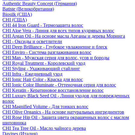
Authentic Beauty Concept (Германия)
Batiste (Великобритания)
Biosilk (США)
CHI (США)
CHI 44 Iron Guard - Термозащита волос
CHI Aloe Vera - Линия для всех типов кудрявых волос
CHI Argan Oil - На основе масла Арганы и дерева Моринга
CHI - Оксиды и осветлители
CHI Deep Brilliance - Глубокое увлажнение и блеск
CHI Enviro - Система разглаживания волос
CHI Man - Мужская серия для волос, усов и бороды
CHI Royal Treatment - Королевский уход
CHI Styling - Ухаживающий стайлинг
CHI Infra - Ежедневный уход
CHI Ionic Hair Color - Краска для волос
CHI Ionic Color Illuminate - Оттеночная серия для волос
CHI Keratin - Кератиновое восстановление волос
CHI Luxury Black Seed Oil - Линия уходов для поврежденных
волос
CHI Magnified Volume - Для тонких волос
CHI Olive Organics - На основе натуральных ингредиентов
CHI Rose Hip Oil - Защита цвета окрашенных волос с маслом
шиповника
CHI Tea Tree Oil - Масло чайного дерева
Davines (Италия)