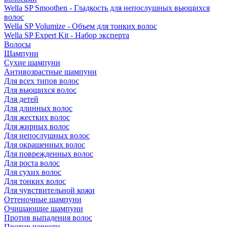
Wella SP Smoothen - Гладкость для непослушных вьющихся
волос
Wella SP Volumize - Объем для тонких волос
Wella SP Expert Kit - Набор эксперта
Волосы
Шампуни
Сухие шампуни
Антивозрастные шампуни
Для всех типов волос
Для вьющихся волос
Для детей
Для длинных волос
Для жестких волос
Для жирных волос
Для непослушных волос
Для окрашенных волос
Для поврежденных волос
Для роста волос
Для сухих волос
Для тонких волос
Для чувствительной кожи
Оттеночные шампуни
Очищающие шампуни
Против выпадения волос
Против перхоти