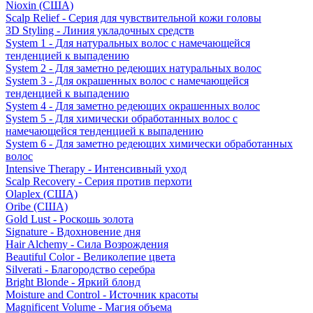
Nioxin (США)
Scalp Relief - Серия для чувствительной кожи головы
3D Styling - Линия укладочных средств
System 1 - Для натуральных волос с намечающейся
тенденцией к выпадению
System 2 - Для заметно редеющих натуральных волос
System 3 - Для окрашенных волос с намечающейся
тенденцией к выпадению
System 4 - Для заметно редеющих окрашенных волос
System 5 - Для химически обработанных волос с
намечающейся тенденцией к выпадению
System 6 - Для заметно редеющих химически обработанных
волос
Intensive Therapy - Интенсивный уход
Scalp Recovery - Серия против перхоти
Olaplex (США)
Oribe (США)
Gold Lust - Роскошь золота
Signature - Вдохновение дня
Hair Alchemy - Сила Возрождения
Beautiful Color - Великолепие цвета
Silverati - Благородство серебра
Bright Blonde - Яркий блонд
Moisture and Control - Источник красоты
Magnificent Volume - Магия объема