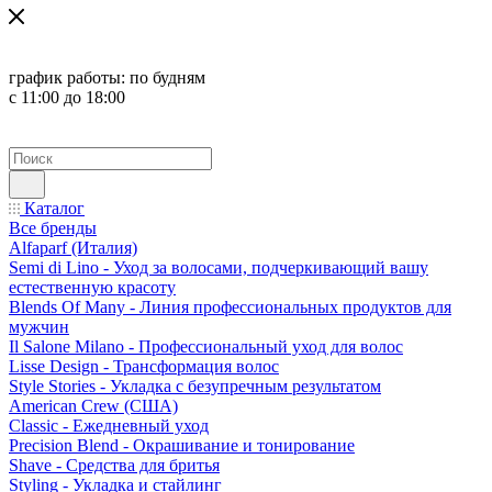
график работы:
по будням
с 11:00 до 18:00
Каталог
Все бренды
Alfaparf (Италия)
Semi di Lino - Уход за волосами, подчеркивающий вашу
естественную красоту
Blends Of Many - Линия профессиональных продуктов для
мужчин
Il Salone Milano - Профессиональный уход для волос
Lisse Design - Трансформация волос
Style Stories - Укладка с безупречным результатом
American Crew (США)
Classic - Ежедневный уход
Precision Blend - Окрашивание и тонирование
Shave - Средства для бритья
Styling - Укладка и стайлинг