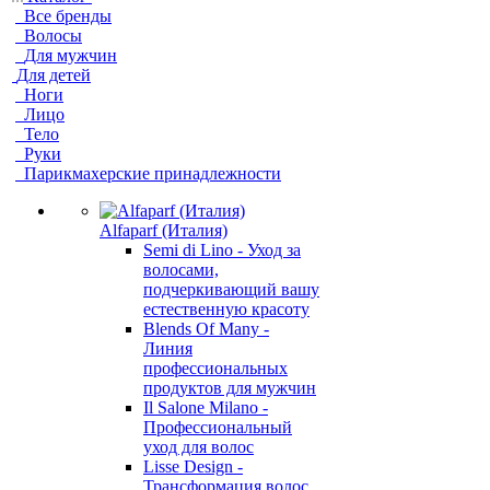
Все бренды
Волосы
Для мужчин
Для детей
Ноги
Лицо
Тело
Руки
Парикмахерские принадлежности
Alfaparf (Италия)
Semi di Lino - Уход за
волосами,
подчеркивающий вашу
естественную красоту
Blends Of Many -
Линия
профессиональных
продуктов для мужчин
Il Salone Milano -
Профессиональный
уход для волос
Lisse Design -
Трансформация волос