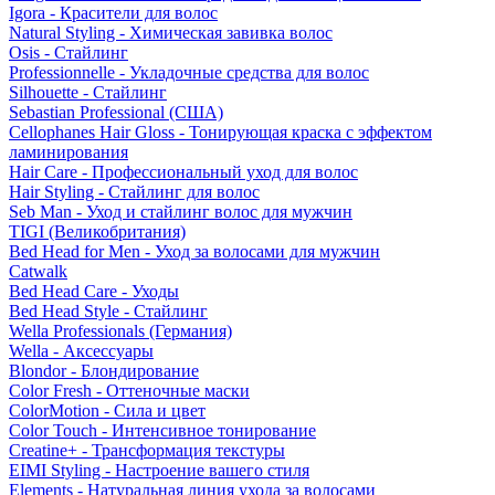
Igora - Красители для волос
Natural Styling - Химическая завивка волос
Osis - Стайлинг
Professionnelle - Укладочные средства для волос
Silhouette - Стайлинг
Sebastian Professional (США)
Cellophanes Hair Gloss - Тонирующая краска с эффектом
ламинирования
Hair Care - Профессиональный уход для волос
Hair Styling - Стайлинг для волос
Seb Man - Уход и стайлинг волос для мужчин
TIGI (Великобритания)
Bed Head for Men - Уход за волосами для мужчин
Catwalk
Bed Head Care - Уходы
Bed Head Style - Стайлинг
Wella Professionals (Германия)
Wella - Аксессуары
Blondor - Блондирование
Color Fresh - Оттеночные маски
ColorMotion - Сила и цвет
Color Touch - Интенсивное тонирование
Creatine+ - Трансформация текстуры
EIMI Styling - Настроение вашего стиля
Elements - Натуральная линия ухода за волосами