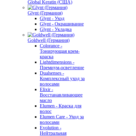
Global Keratin (США)
Glynt (Германия)
Glynt - Уход
Glynt - Окрашивание
Glynt - Укладка
Goldwell (Германия)
Colorance -
Тонирующая крем-
краска
Lightdimensions -
Премиум-осветление
Dualsenses -
Комплексный уход за
волосами
Elixir -
Восстанавливающее
масло
Elumen - Краска для
волос
Elumen Care - Уход за
волосами
Evolution -
Нейтральная