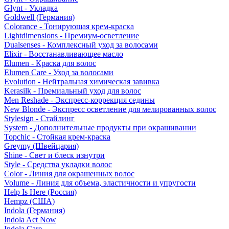
Glynt - Укладка
Goldwell (Германия)
Colorance - Тонирующая крем-краска
Lightdimensions - Премиум-осветление
Dualsenses - Комплексный уход за волосами
Elixir - Восстанавливающее масло
Elumen - Краска для волос
Elumen Care - Уход за волосами
Evolution - Нейтральная химическая завивка
Kerasilk - Премиальный уход для волос
Men Reshade - Экспресс-коррекция седины
New Blonde - Экспресс осветление для мелированных волос
Stylesign - Стайлинг
System - Дополнительные продукты при окрашивании
Topchic - Стойкая крем-краска
Greymy (Швейцария)
Shine - Свет и блеск изнутри
Style - Средства укладки волос
Color - Линия для окрашенных волос
Volume - Линия для объема, эластичности и упругости
Help Is Here (Россия)
Hempz (США)
Indola (Германия)
Indola Act Now
Indola Care