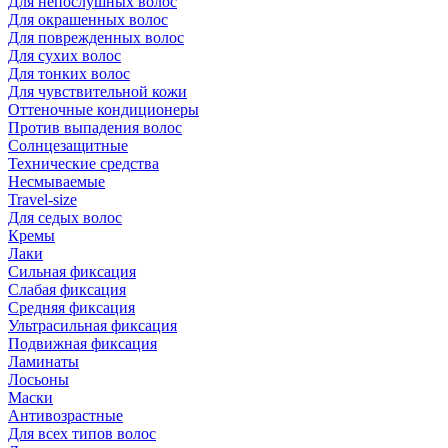
Для непослушных волос
Для окрашенных волос
Для поврежденных волос
Для сухих волос
Для тонких волос
Для чувствительной кожи
Оттеночные кондиционеры
Против выпадения волос
Солнцезащитные
Технические средства
Несмываемые
Travel-size
Для седых волос
Кремы
Лаки
Сильная фиксация
Слабая фиксация
Средняя фиксация
Ультрасильная фиксация
Подвижная фиксация
Ламинаты
Лосьоны
Маски
Антивозрастные
Для всех типов волос