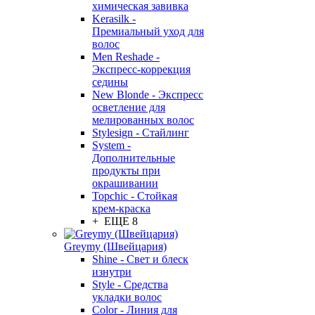
химическая завивка
Kerasilk -
Премиальный уход для
волос
Men Reshade -
Экспресс-коррекция
седины
New Blonde - Экспресс
осветление для
мелированных волос
Stylesign - Стайлинг
System -
Дополнительные
продукты при
окрашивании
Topchic - Стойкая
крем-краска
+ ЕЩЕ 8
Greymy (Швейцария)
Shine - Свет и блеск
изнутри
Style - Средства
укладки волос
Color - Линия для