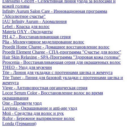
Estessimo Celcert - Селективная линия ухода за волосами и
кожей головы
Infinity Aurum Salon Care - Инновационная программа
"Абсолютное счастье"
IAU Infinity Aurum - Аромалиния
Lebel - Краска для волос
Materia OXY - Оксиданты
PH 4.7 - Восстанавливающая серия
Plia - Молекулярное моделирование волос
Proedit Home Charge - Домашнее восстановление волос
Proedit Element Charge - СПА-программа "Счастье для волос"
Hair Skin Relaxing - SPA-Программа "Здоровая кожа головы"
Proscenia - Восстанавливающая серия для окрашенных волос
THEO - Уход для мужчин
Trie - Линия для укладки с протеинами шелка и жемчуга
Trie Tuner - Линия для базовой укладки с протеинами шелка и
жемчуга
Viege - Антивозростная органическая серия
Locor Serum Color - Восстановление волос во время
окрашивания
One - Премиум уход
Luviona - Окрашивание и anti-age уход
Moii - Средства для волос и рук
Rufor - Бережное выпрямление волос
Londa (Германия)