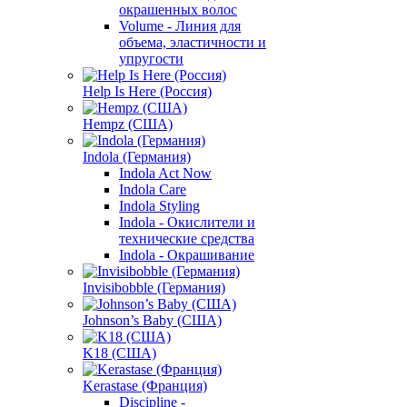
окрашенных волос
Volume - Линия для
объема, эластичности и
упругости
Help Is Here (Россия)
Hempz (США)
Indola (Германия)
Indola Act Now
Indola Care
Indola Styling
Indola - Окислители и
технические средства
Indola - Окрашивание
Invisibobble (Германия)
Johnson’s Baby (США)
K18 (США)
Kerastase (Франция)
Discipline -