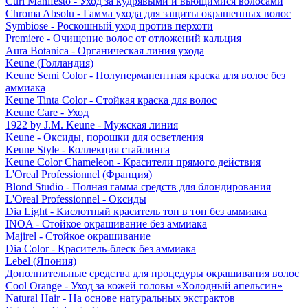
Curl Manifesto - Уход за кудрявыми и вьющимися волосами
Chroma Absolu - Гамма ухода для защиты окрашенных волос
Symbiose - Роскошный уход против перхоти
Premiere - Очищение волос от отложений кальция
Aura Botanica - Органическая линия ухода
Keune (Голландия)
Keune Semi Color - Полуперманентная краска для волос без
аммиака
Keune Tinta Color - Стойкая краска для волос
Keune Care - Уход
1922 by J.M. Keune - Мужская линия
Keune - Оксиды, порошки для осветления
Keune Style - Коллекция стайлинга
Keune Color Chameleon - Красители прямого действия
L'Oreal Professionnel (Франция)
Blond Studio - Полная гамма средств для блондирования
L'Oreal Professionnel - Оксиды
Dia Light - Кислотный краситель тон в тон без аммиака
INOA - Стойкое окрашивание без аммиака
Majirel - Стойкое окрашивание
Dia Color - Краситель-блеск без аммиака
Lebel (Япония)
Дополнительные средства для процедуры окрашивания волос
Cool Orange - Уход за кожей головы «Холодный апельсин»
Natural Hair - На основе натуральных экстрактов