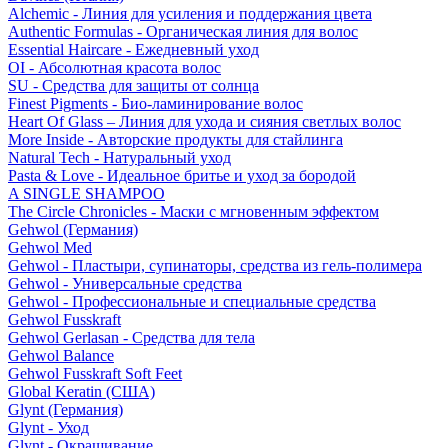
Alchemic - Линия для усиления и поддержания цвета
Authentic Formulas - Органическая линия для волос
Essential Haircare - Eжедневный уход
OI - Абсолютная красота волос
SU - Средства для защиты от солнца
Finest Pigments - Био-ламинирование волос
Heart Of Glass – Линия для ухода и сияния светлых волос
More Inside - Авторские продукты для стайлинга
Natural Tech - Натуральный уход
Pasta & Love - Идеальное бритье и уход за бородой
A SINGLE SHAMPOO
The Circle Chronicles - Маски с мгновенным эффектом
Gehwol (Германия)
Gehwol Med
Gehwol - Пластыри, супинаторы, средства из гель-полимера
Gehwol - Универсальные средства
Gehwol - Профессиональные и специальные средства
Gehwol Fusskraft
Gehwol Gerlasan - Средства для тела
Gehwol Balance
Gehwol Fusskraft Soft Feet
Global Keratin (США)
Glynt (Германия)
Glynt - Уход
Glynt - Окрашивание