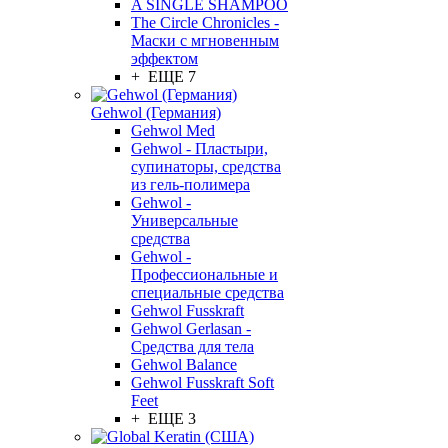
A SINGLE SHAMPOO
The Circle Chronicles -
Маски с мгновенным
эффектом
+ ЕЩЕ 7
Gehwol (Германия)
Gehwol Med
Gehwol - Пластыри,
супинаторы, средства
из гель-полимера
Gehwol -
Универсальные
средства
Gehwol -
Профессиональные и
специальные средства
Gehwol Fusskraft
Gehwol Gerlasan -
Средства для тела
Gehwol Balance
Gehwol Fusskraft Soft
Feet
+ ЕЩЕ 3