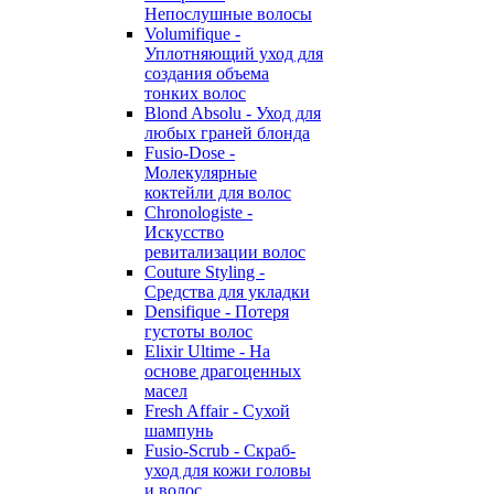
Непослушные волосы
Volumifique -
Уплотняющий уход для
создания объема
тонких волос
Blond Absolu - Уход для
любых граней блонда
Fusio-Dose -
Молекулярные
коктейли для волос
Chronologiste -
Искусство
ревитализации волос
Couture Styling -
Средства для укладки
Densifique - Потеря
густоты волос
Elixir Ultime - На
основе драгоценных
масел
Fresh Affair - Сухой
шампунь
Fusio-Scrub - Скраб-
уход для кожи головы
и волос