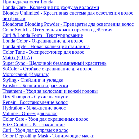
Принадлежности Londa
Londa Care - Коллекция по уходу за волосами
Blondes Unlimited - Креативная система для осветления волос
без фольги
Blondoran Blonding Powder - Препараты для осветления волос
Color Switch - Оттеночная краска прямого действия
Curl & Londa Form - Текстурирование
Londa Color - Окрашивание для волос
Londa Style - Новая коллекция стайлинга
Color Tune - Экспресс-тонер для волос
Matrix (США)
Super Sync - Щелочной безаммиачный краситель
SoColor - Стойкое окрашивание для волос
Moroccanoil (Израиль)
Styling - Стайлинг и укладка
Brushes - Брашинги и расчески
Treatment - Уход за волосами и кожей головы
Dry Shampoo - Сухие шампуни
Repair - Восстановление волос
Hydration - Увлажнение волос
Volume - Объем для волос
Color Care - Уход для окрашенных волос
Frizz Control - Разглаживание
Curl - Уход для кудрявых волос
Color Depositing Mask - Тонирующие маски