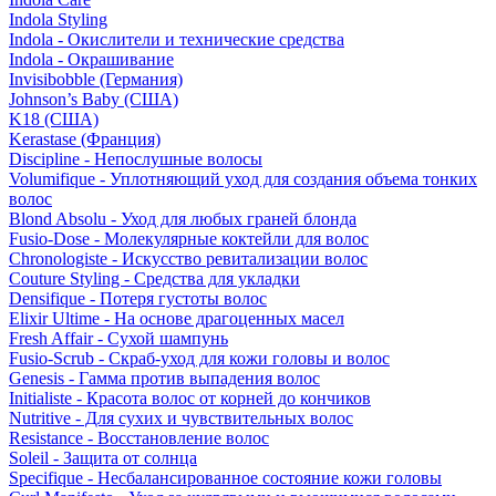
Indola Styling
Indola - Окислители и технические средства
Indola - Окрашивание
Invisibobble (Германия)
Johnson’s Baby (США)
K18 (США)
Kerastase (Франция)
Discipline - Непослушные волосы
Volumifique - Уплотняющий уход для создания объема тонких
волос
Blond Absolu - Уход для любых граней блонда
Fusio-Dose - Молекулярные коктейли для волос
Chronologiste - Искусство ревитализации волос
Couture Styling - Средства для укладки
Densifique - Потеря густоты волос
Elixir Ultime - На основе драгоценных масел
Fresh Affair - Сухой шампунь
Fusio-Scrub - Скраб-уход для кожи головы и волос
Genesis - Гамма против выпадения волос
Initialiste - Красота волос от корней до кончиков
Nutritive - Для сухих и чувствительных волос
Resistance - Восстановление волос
Soleil - Защита от солнца
Specifique - Несбалансированное состояние кожи головы