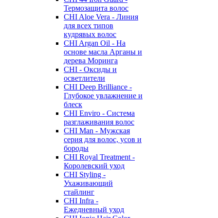
Термозащита волос
CHI Aloe Vera - Линия
для всех типов
кудрявых волос
CHI Argan Oil - На
основе масла Арганы и
дерева Моринга
CHI - Оксиды и
осветлители
CHI Deep Brilliance -
Глубокое увлажнение и
блеск
CHI Enviro - Система
разглаживания волос
CHI Man - Мужская
серия для волос, усов и
бороды
CHI Royal Treatment -
Королевский уход
CHI Styling -
Ухаживающий
стайлинг
CHI Infra -
Ежедневный уход