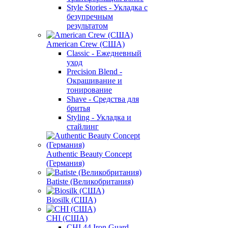
Style Stories - Укладка с
безупречным
результатом
American Crew (США)
Classic - Ежедневный
уход
Precision Blend -
Окрашивание и
тонирование
Shave - Средства для
бритья
Styling - Укладка и
стайлинг
Authentic Beauty Concept
(Германия)
Batiste (Великобритания)
Biosilk (США)
CHI (США)
CHI 44 Iron Guard -