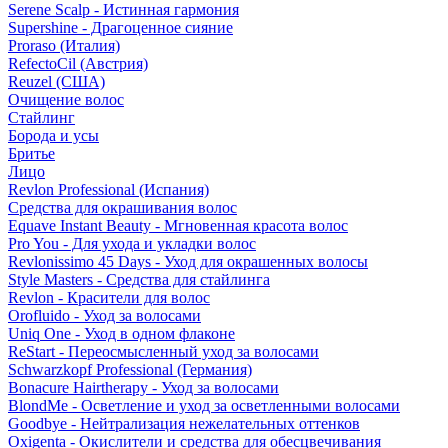
Serene Scalp - Истинная гармония
Supershine - Драгоценное сияние
Proraso (Италия)
RefectoCil (Австрия)
Reuzel (США)
Очищение волос
Стайлинг
Борода и усы
Бритье
Лицо
Revlon Professional (Испания)
Средства для окрашивания волос
Equave Instant Beauty - Мгновенная красота волос
Pro You - Для ухода и укладки волос
Revlonissimo 45 Days - Уход для окрашенных волосы
Style Masters - Средства для стайлинга
Revlon - Красители для волос
Orofluido - Уход за волосами
Uniq One - Уход в одном флаконе
ReStart - Переосмысленный уход за волосами
Schwarzkopf Professional (Германия)
Bonacure Hairtherapy - Уход за волосами
BlondMe - Осветление и уход за осветленными волосами
Goodbye - Нейтрализация нежелательных оттенков
Oxigenta - Окислители и средства для обесцвечивания