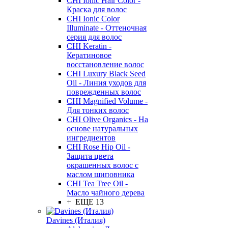
CHI Ionic Hair Color -
Краска для волос
CHI Ionic Color
Illuminate - Оттеночная
серия для волос
CHI Keratin -
Кератиновое
восстановление волос
CHI Luxury Black Seed
Oil - Линия уходов для
поврежденных волос
CHI Magnified Volume -
Для тонких волос
CHI Olive Organics - На
основе натуральных
ингредиентов
CHI Rose Hip Oil -
Защита цвета
окрашенных волос с
маслом шиповника
CHI Tea Tree Oil -
Масло чайного дерева
+ ЕЩЕ 13
Davines (Италия)