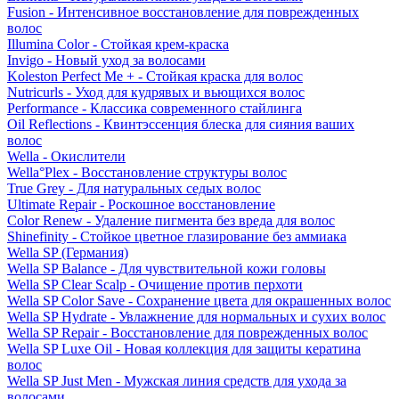
Fusion - Интенсивное восстановление для поврежденных
волос
Illumina Color - Стойкая крем-краска
Invigo - Новый уход за волосами
Koleston Perfect Me + - Стойкая краска для волос
Nutricurls - Уход для кудрявых и вьющихся волос
Performance - Классика современного стайлинга
Oil Reflections - Квинтэссенция блеска для сияния ваших
волос
Wella - Окислители
Wella°Plex - Восстановление структуры волос
True Grey - Для натуральных седых волос
Ultimate Repair - Роскошное восстановление
Color Renew - Удаление пигмента без вреда для волос
Shinefinity - Стойкое цветное глазирование без аммиака
Wella SP (Германия)
Wella SP Balance - Для чувствительной кожи головы
Wella SP Clear Scalp - Очищение против перхоти
Wella SP Color Save - Сохранение цвета для окрашенных волос
Wella SP Hydrate - Увлажнение для нормальных и сухих волос
Wella SP Repair - Восстановление для поврежденных волос
Wella SP Luxe Oil - Новая коллекция для защиты кератина
волос
Wella SP Just Men - Мужская линия средств для ухода за
волосами