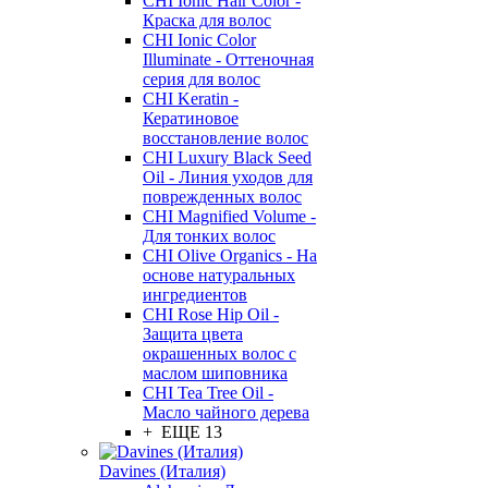
CHI Ionic Hair Color -
Краска для волос
CHI Ionic Color
Illuminate - Оттеночная
серия для волос
CHI Keratin -
Кератиновое
восстановление волос
CHI Luxury Black Seed
Oil - Линия уходов для
поврежденных волос
CHI Magnified Volume -
Для тонких волос
CHI Olive Organics - На
основе натуральных
ингредиентов
CHI Rose Hip Oil -
Защита цвета
окрашенных волос с
маслом шиповника
CHI Tea Tree Oil -
Масло чайного дерева
+ ЕЩЕ 13
Davines (Италия)