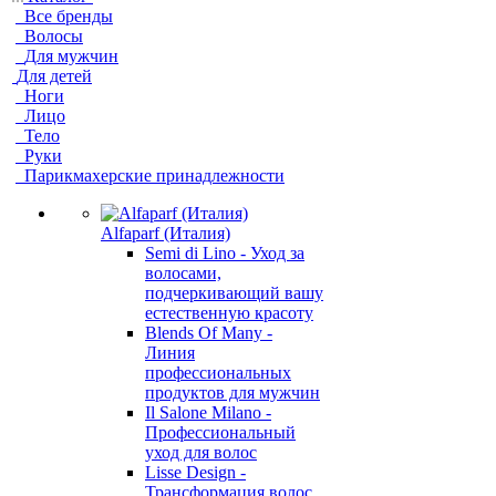
Все бренды
Волосы
Для мужчин
Для детей
Ноги
Лицо
Тело
Руки
Парикмахерские принадлежности
Alfaparf (Италия)
Semi di Lino - Уход за
волосами,
подчеркивающий вашу
естественную красоту
Blends Of Many -
Линия
профессиональных
продуктов для мужчин
Il Salone Milano -
Профессиональный
уход для волос
Lisse Design -
Трансформация волос