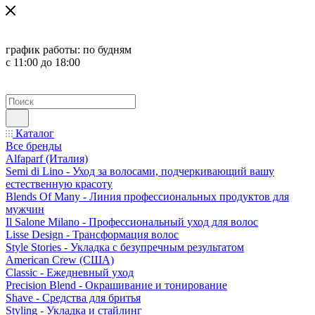
график работы:
по будням
с 11:00 до 18:00
Каталог
Все бренды
Alfaparf (Италия)
Semi di Lino - Уход за волосами, подчеркивающий вашу
естественную красоту
Blends Of Many - Линия профессиональных продуктов для
мужчин
Il Salone Milano - Профессиональный уход для волос
Lisse Design - Трансформация волос
Style Stories - Укладка с безупречным результатом
American Crew (США)
Classic - Ежедневный уход
Precision Blend - Окрашивание и тонирование
Shave - Средства для бритья
Styling - Укладка и стайлинг