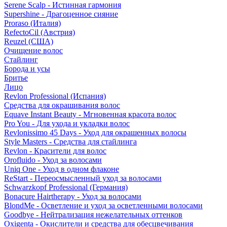
Serene Scalp - Истинная гармония
Supershine - Драгоценное сияние
Proraso (Италия)
RefectoCil (Австрия)
Reuzel (США)
Очищение волос
Стайлинг
Борода и усы
Бритье
Лицо
Revlon Professional (Испания)
Средства для окрашивания волос
Equave Instant Beauty - Мгновенная красота волос
Pro You - Для ухода и укладки волос
Revlonissimo 45 Days - Уход для окрашенных волосы
Style Masters - Средства для стайлинга
Revlon - Красители для волос
Orofluido - Уход за волосами
Uniq One - Уход в одном флаконе
ReStart - Переосмысленный уход за волосами
Schwarzkopf Professional (Германия)
Bonacure Hairtherapy - Уход за волосами
BlondMe - Осветление и уход за осветленными волосами
Goodbye - Нейтрализация нежелательных оттенков
Oxigenta - Окислители и средства для обесцвечивания