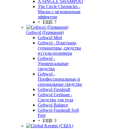
A SINGLE SHAMPOO
The Circle Chronicles -
Маски с мгновенным
эффектом
+ ЕЩЕ 7
Gehwol (Германия)
Gehwol Med
Gehwol - Пластыри,
супинаторы, средства
из гель-полимера
Gehwol -
Универсальные
средства
Gehwol -
Профессиональные и
специальные средства
Gehwol Fusskraft
Gehwol Gerlasan -
Средства для тела
Gehwol Balance
Gehwol Fusskraft Soft
Feet
+ ЕЩЕ 3