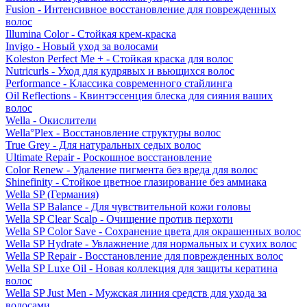
Fusion - Интенсивное восстановление для поврежденных
волос
Illumina Color - Стойкая крем-краска
Invigo - Новый уход за волосами
Koleston Perfect Me + - Стойкая краска для волос
Nutricurls - Уход для кудрявых и вьющихся волос
Performance - Классика современного стайлинга
Oil Reflections - Квинтэссенция блеска для сияния ваших
волос
Wella - Окислители
Wella°Plex - Восстановление структуры волос
True Grey - Для натуральных седых волос
Ultimate Repair - Роскошное восстановление
Color Renew - Удаление пигмента без вреда для волос
Shinefinity - Стойкое цветное глазирование без аммиака
Wella SP (Германия)
Wella SP Balance - Для чувствительной кожи головы
Wella SP Clear Scalp - Очищение против перхоти
Wella SP Color Save - Сохранение цвета для окрашенных волос
Wella SP Hydrate - Увлажнение для нормальных и сухих волос
Wella SP Repair - Восстановление для поврежденных волос
Wella SP Luxe Oil - Новая коллекция для защиты кератина
волос
Wella SP Just Men - Мужская линия средств для ухода за
волосами