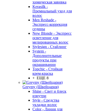
химическая завивка
Kerasilk -
Премиальный уход для
волос
Men Reshade -
Экспресс-коррекция
седины
New Blonde - Экспресс
осветление для
мелированных волос
Stylesign - Стайлинг
System -
Дополнительные
продукты при
окрашивании
Topchic - Стойкая
крем-краска
+ ЕЩЕ 8
Greymy (Швейцария)
Shine - Свет и блеск
изнутри
Style - Средства
укладки волос
Color - Линия для