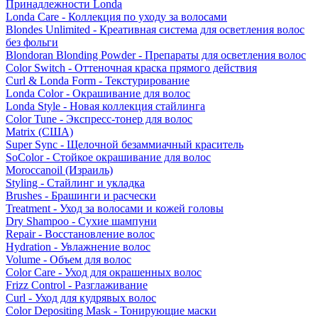
Принадлежности Londa
Londa Care - Коллекция по уходу за волосами
Blondes Unlimited - Креативная система для осветления волос
без фольги
Blondoran Blonding Powder - Препараты для осветления волос
Color Switch - Оттеночная краска прямого действия
Curl & Londa Form - Текстурирование
Londa Color - Окрашивание для волос
Londa Style - Новая коллекция стайлинга
Color Tune - Экспресс-тонер для волос
Matrix (США)
Super Sync - Щелочной безаммиачный краситель
SoColor - Стойкое окрашивание для волос
Moroccanoil (Израиль)
Styling - Стайлинг и укладка
Brushes - Брашинги и расчески
Treatment - Уход за волосами и кожей головы
Dry Shampoo - Сухие шампуни
Repair - Восстановление волос
Hydration - Увлажнение волос
Volume - Объем для волос
Color Care - Уход для окрашенных волос
Frizz Control - Разглаживание
Curl - Уход для кудрявых волос
Color Depositing Mask - Тонирующие маски