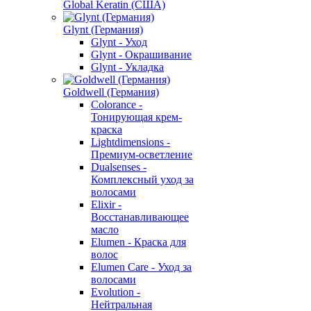
Global Keratin (США)
Glynt (Германия)
Glynt - Уход
Glynt - Окрашивание
Glynt - Укладка
Goldwell (Германия)
Colorance -
Тонирующая крем-
краска
Lightdimensions -
Премиум-осветление
Dualsenses -
Комплексный уход за
волосами
Elixir -
Восстанавливающее
масло
Elumen - Краска для
волос
Elumen Care - Уход за
волосами
Evolution -
Нейтральная