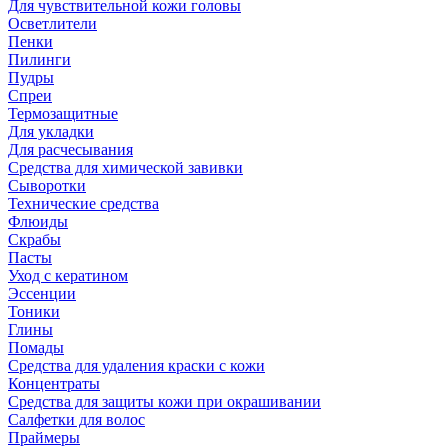
Для чувствительной кожи головы
Осветлители
Пенки
Пилинги
Пудры
Спреи
Термозащитные
Для укладки
Для расчесывания
Средства для химической завивки
Сыворотки
Технические средства
Флюиды
Скрабы
Пасты
Уход с кератином
Эссенции
Тоники
Глины
Помады
Средства для удаления краски с кожи
Концентраты
Средства для защиты кожи при окрашивании
Салфетки для волос
Праймеры