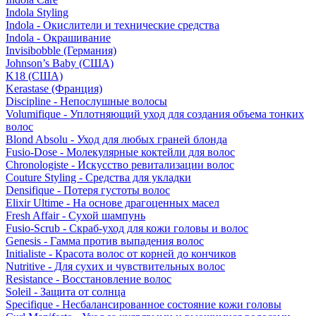
Indola Styling
Indola - Окислители и технические средства
Indola - Окрашивание
Invisibobble (Германия)
Johnson’s Baby (США)
K18 (США)
Kerastase (Франция)
Discipline - Непослушные волосы
Volumifique - Уплотняющий уход для создания объема тонких
волос
Blond Absolu - Уход для любых граней блонда
Fusio-Dose - Молекулярные коктейли для волос
Chronologiste - Искусство ревитализации волос
Couture Styling - Средства для укладки
Densifique - Потеря густоты волос
Elixir Ultime - На основе драгоценных масел
Fresh Affair - Сухой шампунь
Fusio-Scrub - Скраб-уход для кожи головы и волос
Genesis - Гамма против выпадения волос
Initialiste - Красота волос от корней до кончиков
Nutritive - Для сухих и чувствительных волос
Resistance - Восстановление волос
Soleil - Защита от солнца
Specifique - Несбалансированное состояние кожи головы