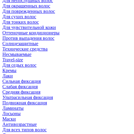
Для непослушных волос
Для окрашенных волос
Для поврежденных волос
Для сухих волос
Для тонких волос
Для чувствительной кожи
Оттеночные кондиционеры
Против выпадения волос
Солнцезащитные
Технические средства
Несмываемые
Travel-size
Для седых волос
Кремы
Лаки
Сильная фиксация
Слабая фиксация
Средняя фиксация
Ультрасильная фиксация
Подвижная фиксация
Ламинаты
Лосьоны
Маски
Антивозрастные
Для всех типов волос