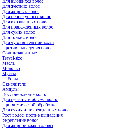
Для вьющихся волос
Для жестких волос
Для жирных волос
Для непослушных волос
Для окрашенных волос
Для поврежденных волос
Для сухих волос
Для тонких волос
Для чувствительной кожи
Против выпадения волос
Солнцезащитные
Travel-size
Масла
Молочко
Муссы
Наборы
Окислители
Ампулы
Восстановление волос
Для густоты и объема волос
При химической обработке
Для сухих и поврежденных волос
Рост волос, против выпадения
Укрепление волос
Для жирной кожи головы