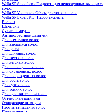
Wella SP Smoothen - Гладкость для непослушных вьющихся
волос
Wella SP Volumize - Объем для тонких волос
Wella SP Expert Kit - Набор эксперта
Волосы
Шампуни
Сухие шампуни
Антивозрастные шампуни
Для всех типов волос
Для вьющихся волос
Для детей
Для длинных волос
Для жестких волос
Для жирных волос
Для непослушных волос
Для окрашенных волос
Для поврежденных волос
Для роста волос
Для сухих волос
Для тонких волос
Для чувствительной кожи
Оттеночные шампуни
Очищающие шампуни
Против выпадения волос
Против перхоти