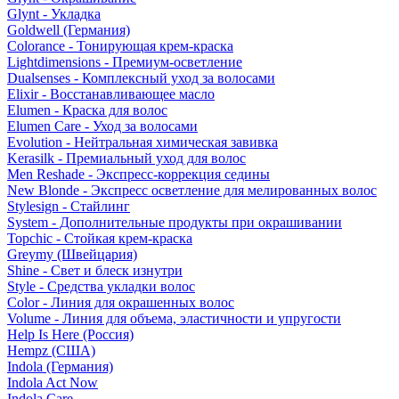
Glynt - Укладка
Goldwell (Германия)
Colorance - Тонирующая крем-краска
Lightdimensions - Премиум-осветление
Dualsenses - Комплексный уход за волосами
Elixir - Восстанавливающее масло
Elumen - Краска для волос
Elumen Care - Уход за волосами
Evolution - Нейтральная химическая завивка
Kerasilk - Премиальный уход для волос
Men Reshade - Экспресс-коррекция седины
New Blonde - Экспресс осветление для мелированных волос
Stylesign - Стайлинг
System - Дополнительные продукты при окрашивании
Topchic - Стойкая крем-краска
Greymy (Швейцария)
Shine - Свет и блеск изнутри
Style - Средства укладки волос
Color - Линия для окрашенных волос
Volume - Линия для объема, эластичности и упругости
Help Is Here (Россия)
Hempz (США)
Indola (Германия)
Indola Act Now
Indola Care