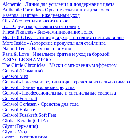
Alchemic - Линия для усиления и поддержания цвета
Authentic Formulas - Органическая линия для волос
Essential Haircare - Eжедневный уход
OI - Абсолютная красота волос
SU - Средства для защиты от солнца
Finest Pigments - Био-ламинирование волос
Heart Of Glass – Линия для ухода и сияния светлых волос
More Inside - Авторские продукты для стайлинга
Natural Tech - Натуральный уход
Pasta & Love - Идеальное бритье и уход за бородой
A SINGLE SHAMPOO
The Circle Chronicles - Маски с мгновенным эффектом
Gehwol (Германия)
Gehwol Med
Gehwol - Пластыри, супинаторы, средства из гель-полимера
Gehwol - Универсальные средства
Gehwol - Профессиональные и специальные средства
Gehwol Fusskraft
Gehwol Gerlasan - Средства для тела
Gehwol Balance
Gehwol Fusskraft Soft Feet
Global Keratin (США)
Glynt (Германия)
Glynt - Уход
Glynt - Окрашивание