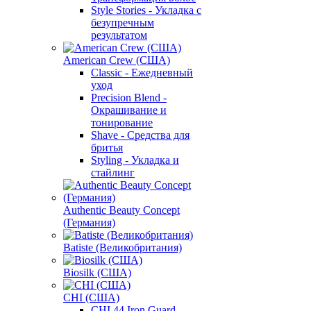
Style Stories - Укладка с
безупречным
результатом
American Crew (США)
Classic - Ежедневный
уход
Precision Blend -
Окрашивание и
тонирование
Shave - Средства для
бритья
Styling - Укладка и
стайлинг
Authentic Beauty Concept
(Германия)
Batiste (Великобритания)
Biosilk (США)
CHI (США)
CHI 44 Iron Guard -