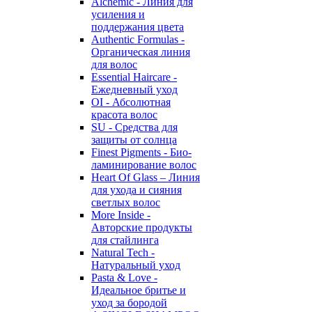
Alchemic - Линия для
усиления и
поддержания цвета
Authentic Formulas -
Органическая линия
для волос
Essential Haircare -
Eжедневный уход
OI - Абсолютная
красота волос
SU - Средства для
защиты от солнца
Finest Pigments - Био-
ламинирование волос
Heart Of Glass – Линия
для ухода и сияния
светлых волос
More Inside -
Авторские продукты
для стайлинга
Natural Tech -
Натуральный уход
Pasta & Love -
Идеальное бритье и
уход за бородой