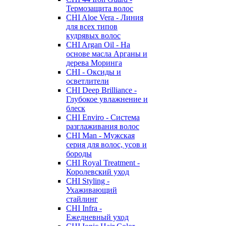
Термозащита волос
CHI Aloe Vera - Линия
для всех типов
кудрявых волос
CHI Argan Oil - На
основе масла Арганы и
дерева Моринга
CHI - Оксиды и
осветлители
CHI Deep Brilliance -
Глубокое увлажнение и
блеск
CHI Enviro - Система
разглаживания волос
CHI Man - Мужская
серия для волос, усов и
бороды
CHI Royal Treatment -
Королевский уход
CHI Styling -
Ухаживающий
стайлинг
CHI Infra -
Ежедневный уход