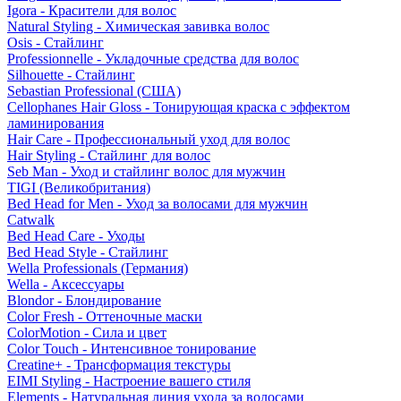
Igora - Красители для волос
Natural Styling - Химическая завивка волос
Osis - Стайлинг
Professionnelle - Укладочные средства для волос
Silhouette - Стайлинг
Sebastian Professional (США)
Cellophanes Hair Gloss - Тонирующая краска с эффектом
ламинирования
Hair Care - Профессиональный уход для волос
Hair Styling - Стайлинг для волос
Seb Man - Уход и стайлинг волос для мужчин
TIGI (Великобритания)
Bed Head for Men - Уход за волосами для мужчин
Catwalk
Bed Head Care - Уходы
Bed Head Style - Стайлинг
Wella Professionals (Германия)
Wella - Аксессуары
Blondor - Блондирование
Color Fresh - Оттеночные маски
ColorMotion - Сила и цвет
Color Touch - Интенсивное тонирование
Creatine+ - Трансформация текстуры
EIMI Styling - Настроение вашего стиля
Elements - Натуральная линия ухода за волосами