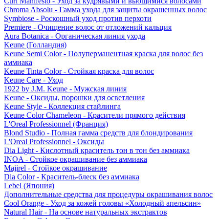
Curl Manifesto - Уход за кудрявыми и вьющимися волосами
Chroma Absolu - Гамма ухода для защиты окрашенных волос
Symbiose - Роскошный уход против перхоти
Premiere - Очищение волос от отложений кальция
Aura Botanica - Органическая линия ухода
Keune (Голландия)
Keune Semi Color - Полуперманентная краска для волос без
аммиака
Keune Tinta Color - Стойкая краска для волос
Keune Care - Уход
1922 by J.M. Keune - Мужская линия
Keune - Оксиды, порошки для осветления
Keune Style - Коллекция стайлинга
Keune Color Chameleon - Красители прямого действия
L'Oreal Professionnel (Франция)
Blond Studio - Полная гамма средств для блондирования
L'Oreal Professionnel - Оксиды
Dia Light - Кислотный краситель тон в тон без аммиака
INOA - Стойкое окрашивание без аммиака
Majirel - Стойкое окрашивание
Dia Color - Краситель-блеск без аммиака
Lebel (Япония)
Дополнительные средства для процедуры окрашивания волос
Cool Orange - Уход за кожей головы «Холодный апельсин»
Natural Hair - На основе натуральных экстрактов