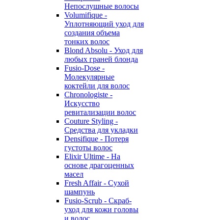
Непослушные волосы
Volumifique -
Уплотняющий уход для
создания объема
тонких волос
Blond Absolu - Уход для
любых граней блонда
Fusio-Dose -
Молекулярные
коктейли для волос
Chronologiste -
Искусство
ревитализации волос
Couture Styling -
Средства для укладки
Densifique - Потеря
густоты волос
Elixir Ultime - На
основе драгоценных
масел
Fresh Affair - Сухой
шампунь
Fusio-Scrub - Скраб-
уход для кожи головы
и волос