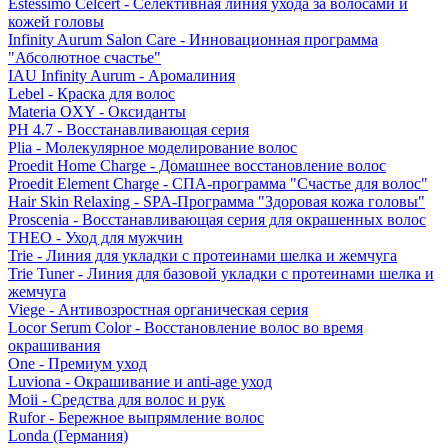
Estessimo Celcert - Селективная линия ухода за волосами и
кожей головы
Infinity Aurum Salon Care - Инновационная программа
"Абсолютное счастье"
IAU Infinity Aurum - Аромалиния
Lebel - Краска для волос
Materia OXY - Оксиданты
PH 4.7 - Восстанавливающая серия
Plia - Молекулярное моделирование волос
Proedit Home Charge - Домашнее восстановление волос
Proedit Element Charge - СПА-программа "Счастье для волос"
Hair Skin Relaxing - SPA-Программа "Здоровая кожа головы"
Proscenia - Восстанавливающая серия для окрашенных волос
THEO - Уход для мужчин
Trie - Линия для укладки с протеинами шелка и жемчуга
Trie Tuner - Линия для базовой укладки с протеинами шелка и
жемчуга
Viege - Антивозростная органическая серия
Locor Serum Color - Восстановление волос во время
окрашивания
One - Премиум уход
Luviona - Окрашивание и anti-age уход
Moii - Средства для волос и рук
Rufor - Бережное выпрямление волос
Londa (Германия)