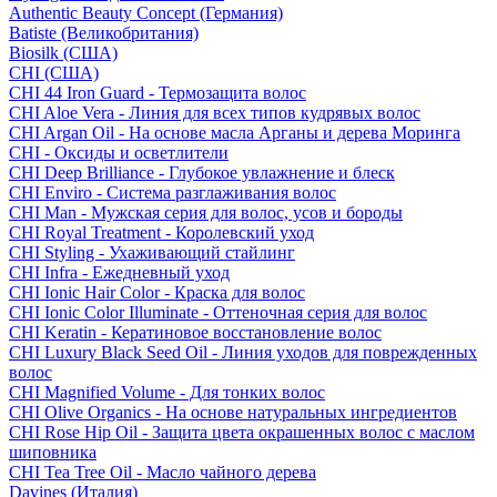
Authentic Beauty Concept (Германия)
Batiste (Великобритания)
Biosilk (США)
CHI (США)
CHI 44 Iron Guard - Термозащита волос
CHI Aloe Vera - Линия для всех типов кудрявых волос
CHI Argan Oil - На основе масла Арганы и дерева Моринга
CHI - Оксиды и осветлители
CHI Deep Brilliance - Глубокое увлажнение и блеск
CHI Enviro - Система разглаживания волос
CHI Man - Мужская серия для волос, усов и бороды
CHI Royal Treatment - Королевский уход
CHI Styling - Ухаживающий стайлинг
CHI Infra - Ежедневный уход
CHI Ionic Hair Color - Краска для волос
CHI Ionic Color Illuminate - Оттеночная серия для волос
CHI Keratin - Кератиновое восстановление волос
CHI Luxury Black Seed Oil - Линия уходов для поврежденных
волос
CHI Magnified Volume - Для тонких волос
CHI Olive Organics - На основе натуральных ингредиентов
CHI Rose Hip Oil - Защита цвета окрашенных волос с маслом
шиповника
CHI Tea Tree Oil - Масло чайного дерева
Davines (Италия)