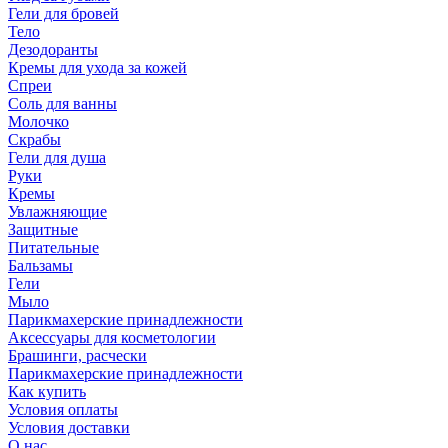
Гели для бровей
Тело
Дезодоранты
Кремы для ухода за кожей
Спреи
Соль для ванны
Молочко
Скрабы
Гели для душа
Руки
Кремы
Увлажняющие
Защитные
Питательные
Бальзамы
Гели
Мыло
Парикмахерские принадлежности
Аксессуары для косметологии
Брашинги, расчески
Парикмахерские принадлежности
Как купить
Условия оплаты
Условия доставки
О нас