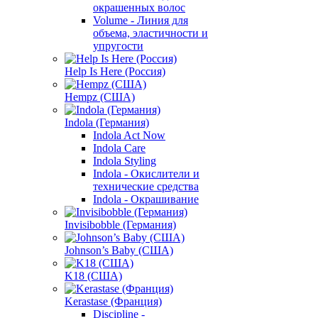
окрашенных волос
Volume - Линия для
объема, эластичности и
упругости
Help Is Here (Россия)
Hempz (США)
Indola (Германия)
Indola Act Now
Indola Care
Indola Styling
Indola - Окислители и
технические средства
Indola - Окрашивание
Invisibobble (Германия)
Johnson’s Baby (США)
K18 (США)
Kerastase (Франция)
Discipline -