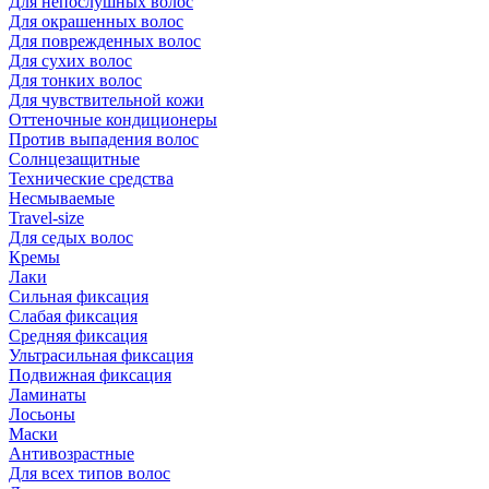
Для непослушных волос
Для окрашенных волос
Для поврежденных волос
Для сухих волос
Для тонких волос
Для чувствительной кожи
Оттеночные кондиционеры
Против выпадения волос
Солнцезащитные
Технические средства
Несмываемые
Travel-size
Для седых волос
Кремы
Лаки
Сильная фиксация
Слабая фиксация
Средняя фиксация
Ультрасильная фиксация
Подвижная фиксация
Ламинаты
Лосьоны
Маски
Антивозрастные
Для всех типов волос