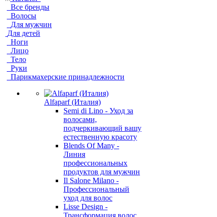
Все бренды
Волосы
Для мужчин
Для детей
Ноги
Лицо
Тело
Руки
Парикмахерские принадлежности
Alfaparf (Италия)
Semi di Lino - Уход за
волосами,
подчеркивающий вашу
естественную красоту
Blends Of Many -
Линия
профессиональных
продуктов для мужчин
Il Salone Milano -
Профессиональный
уход для волос
Lisse Design -
Трансформация волос