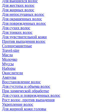
Для вьющихся волос
Для жестких волос
Для жирных волос
Для непослушных волос
Для окрашенных волос
Для поврежденных волос
Для сухих волос
Для тонких волос
Для чувствительной кожи
Против выпадения волос
Солнцезащитные
Travel-size
Масла
Молочко
Муссы
Наборы
Окислители
Ампулы
Восстановление волос
Для густоты и объема волос
При химической обработке
Для сухих и поврежденных волос
Рост волос, против выпадения
Укрепление волос
Для жирной кожи головы