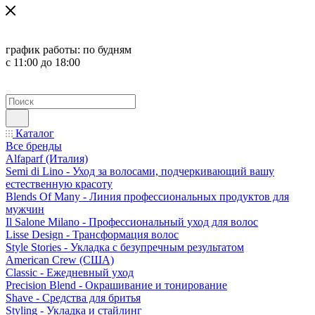
график работы:
по будням
с 11:00 до 18:00
Каталог
Все бренды
Alfaparf (Италия)
Semi di Lino - Уход за волосами, подчеркивающий вашу
естественную красоту
Blends Of Many - Линия профессиональных продуктов для
мужчин
Il Salone Milano - Профессиональный уход для волос
Lisse Design - Трансформация волос
Style Stories - Укладка с безупречным результатом
American Crew (США)
Classic - Ежедневный уход
Precision Blend - Окрашивание и тонирование
Shave - Средства для бритья
Styling - Укладка и стайлинг