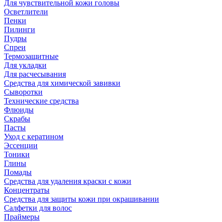
Для чувствительной кожи головы
Осветлители
Пенки
Пилинги
Пудры
Спреи
Термозащитные
Для укладки
Для расчесывания
Средства для химической завивки
Сыворотки
Технические средства
Флюиды
Скрабы
Пасты
Уход с кератином
Эссенции
Тоники
Глины
Помады
Средства для удаления краски с кожи
Концентраты
Средства для защиты кожи при окрашивании
Салфетки для волос
Праймеры