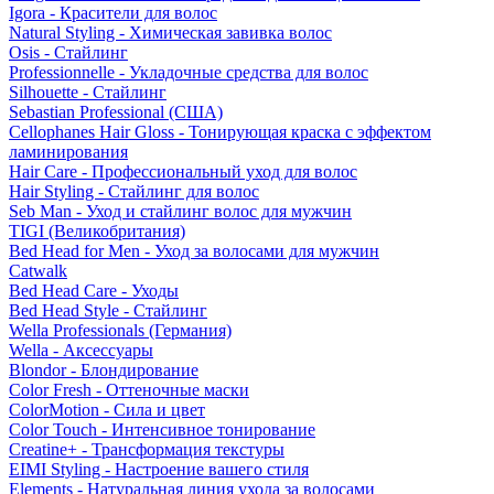
Igora - Красители для волос
Natural Styling - Химическая завивка волос
Osis - Стайлинг
Professionnelle - Укладочные средства для волос
Silhouette - Стайлинг
Sebastian Professional (США)
Cellophanes Hair Gloss - Тонирующая краска с эффектом
ламинирования
Hair Care - Профессиональный уход для волос
Hair Styling - Стайлинг для волос
Seb Man - Уход и стайлинг волос для мужчин
TIGI (Великобритания)
Bed Head for Men - Уход за волосами для мужчин
Catwalk
Bed Head Care - Уходы
Bed Head Style - Стайлинг
Wella Professionals (Германия)
Wella - Аксессуары
Blondor - Блондирование
Color Fresh - Оттеночные маски
ColorMotion - Сила и цвет
Color Touch - Интенсивное тонирование
Creatine+ - Трансформация текстуры
EIMI Styling - Настроение вашего стиля
Elements - Натуральная линия ухода за волосами