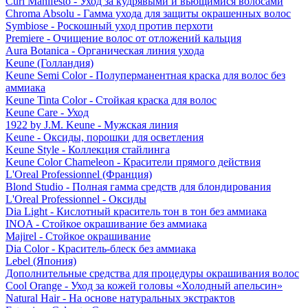
Curl Manifesto - Уход за кудрявыми и вьющимися волосами
Chroma Absolu - Гамма ухода для защиты окрашенных волос
Symbiose - Роскошный уход против перхоти
Premiere - Очищение волос от отложений кальция
Aura Botanica - Органическая линия ухода
Keune (Голландия)
Keune Semi Color - Полуперманентная краска для волос без
аммиака
Keune Tinta Color - Стойкая краска для волос
Keune Care - Уход
1922 by J.M. Keune - Мужская линия
Keune - Оксиды, порошки для осветления
Keune Style - Коллекция стайлинга
Keune Color Chameleon - Красители прямого действия
L'Oreal Professionnel (Франция)
Blond Studio - Полная гамма средств для блондирования
L'Oreal Professionnel - Оксиды
Dia Light - Кислотный краситель тон в тон без аммиака
INOA - Стойкое окрашивание без аммиака
Majirel - Стойкое окрашивание
Dia Color - Краситель-блеск без аммиака
Lebel (Япония)
Дополнительные средства для процедуры окрашивания волос
Cool Orange - Уход за кожей головы «Холодный апельсин»
Natural Hair - На основе натуральных экстрактов