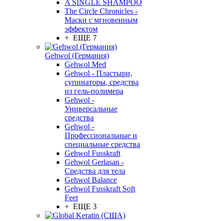
A SINGLE SHAMPOO
The Circle Chronicles -
Маски с мгновенным
эффектом
+ ЕЩЕ 7
Gehwol (Германия)
Gehwol Med
Gehwol - Пластыри,
супинаторы, средства
из гель-полимера
Gehwol -
Универсальные
средства
Gehwol -
Профессиональные и
специальные средства
Gehwol Fusskraft
Gehwol Gerlasan -
Средства для тела
Gehwol Balance
Gehwol Fusskraft Soft
Feet
+ ЕЩЕ 3