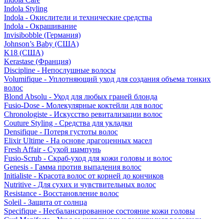
Indola Styling
Indola - Окислители и технические средства
Indola - Окрашивание
Invisibobble (Германия)
Johnson’s Baby (США)
K18 (США)
Kerastase (Франция)
Discipline - Непослушные волосы
Volumifique - Уплотняющий уход для создания объема тонких
волос
Blond Absolu - Уход для любых граней блонда
Fusio-Dose - Молекулярные коктейли для волос
Chronologiste - Искусство ревитализации волос
Couture Styling - Средства для укладки
Densifique - Потеря густоты волос
Elixir Ultime - На основе драгоценных масел
Fresh Affair - Сухой шампунь
Fusio-Scrub - Скраб-уход для кожи головы и волос
Genesis - Гамма против выпадения волос
Initialiste - Красота волос от корней до кончиков
Nutritive - Для сухих и чувствительных волос
Resistance - Восстановление волос
Soleil - Защита от солнца
Specifique - Несбалансированное состояние кожи головы