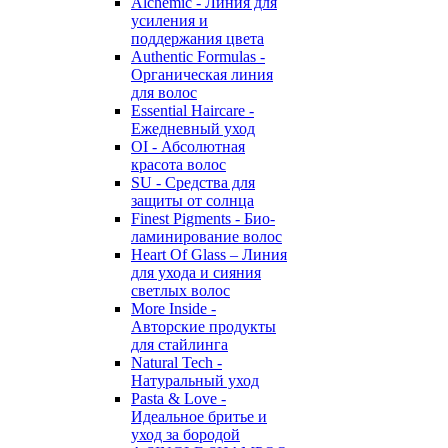
Alchemic - Линия для
усиления и
поддержания цвета
Authentic Formulas -
Органическая линия
для волос
Essential Haircare -
Eжедневный уход
OI - Абсолютная
красота волос
SU - Средства для
защиты от солнца
Finest Pigments - Био-
ламинирование волос
Heart Of Glass – Линия
для ухода и сияния
светлых волос
More Inside -
Авторские продукты
для стайлинга
Natural Tech -
Натуральный уход
Pasta & Love -
Идеальное бритье и
уход за бородой