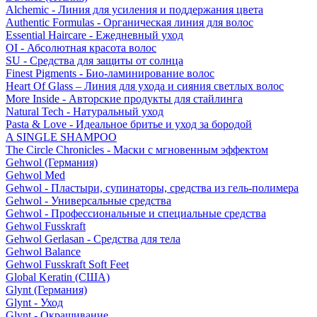
Alchemic - Линия для усиления и поддержания цвета
Authentic Formulas - Органическая линия для волос
Essential Haircare - Eжедневный уход
OI - Абсолютная красота волос
SU - Средства для защиты от солнца
Finest Pigments - Био-ламинирование волос
Heart Of Glass – Линия для ухода и сияния светлых волос
More Inside - Авторские продукты для стайлинга
Natural Tech - Натуральный уход
Pasta & Love - Идеальное бритье и уход за бородой
A SINGLE SHAMPOO
The Circle Chronicles - Маски с мгновенным эффектом
Gehwol (Германия)
Gehwol Med
Gehwol - Пластыри, супинаторы, средства из гель-полимера
Gehwol - Универсальные средства
Gehwol - Профессиональные и специальные средства
Gehwol Fusskraft
Gehwol Gerlasan - Средства для тела
Gehwol Balance
Gehwol Fusskraft Soft Feet
Global Keratin (США)
Glynt (Германия)
Glynt - Уход
Glynt - Окрашивание