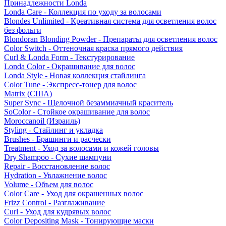
Принадлежности Londa
Londa Care - Коллекция по уходу за волосами
Blondes Unlimited - Креативная система для осветления волос
без фольги
Blondoran Blonding Powder - Препараты для осветления волос
Color Switch - Оттеночная краска прямого действия
Curl & Londa Form - Текстурирование
Londa Color - Окрашивание для волос
Londa Style - Новая коллекция стайлинга
Color Tune - Экспресс-тонер для волос
Matrix (США)
Super Sync - Щелочной безаммиачный краситель
SoColor - Стойкое окрашивание для волос
Moroccanoil (Израиль)
Styling - Стайлинг и укладка
Brushes - Брашинги и расчески
Treatment - Уход за волосами и кожей головы
Dry Shampoo - Сухие шампуни
Repair - Восстановление волос
Hydration - Увлажнение волос
Volume - Объем для волос
Color Care - Уход для окрашенных волос
Frizz Control - Разглаживание
Curl - Уход для кудрявых волос
Color Depositing Mask - Тонирующие маски