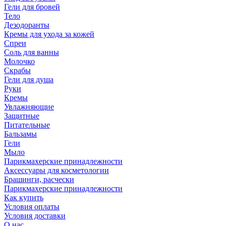
Гели для бровей
Тело
Дезодоранты
Кремы для ухода за кожей
Спреи
Соль для ванны
Молочко
Скрабы
Гели для душа
Руки
Кремы
Увлажняющие
Защитные
Питательные
Бальзамы
Гели
Мыло
Парикмахерские принадлежности
Аксессуары для косметологии
Брашинги, расчески
Парикмахерские принадлежности
Как купить
Условия оплаты
Условия доставки
О нас