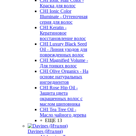
CHI Ionic Hair Color -
Краска для волос
CHI Ionic Color
Illuminate - Оттеночная
серия для волос
CHI Keratin -
Кератиновое
восстановление волос
CHI Luxury Black Seed
Oil - Линия уходов для
поврежденных волос
CHI Magnified Volume -
Для тонких волос
CHI Olive Organics - На
основе натуральных
ингредиентов
CHI Rose Hip Oil -
Защита цвета
окрашенных волос с
маслом шиповника
CHI Tea Tree Oil -
Масло чайного дерева
+ ЕЩЕ 13
Davines (Италия)