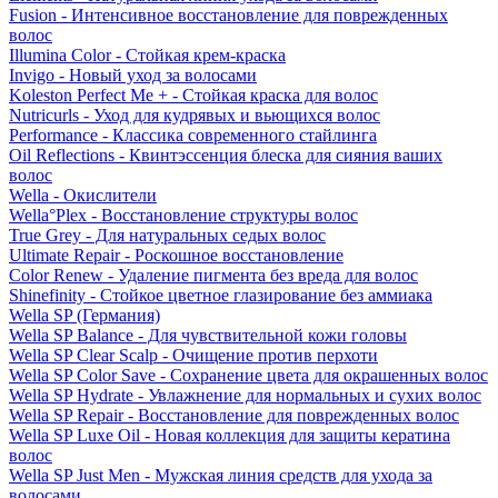
Fusion - Интенсивное восстановление для поврежденных
волос
Illumina Color - Стойкая крем-краска
Invigo - Новый уход за волосами
Koleston Perfect Me + - Стойкая краска для волос
Nutricurls - Уход для кудрявых и вьющихся волос
Performance - Классика современного стайлинга
Oil Reflections - Квинтэссенция блеска для сияния ваших
волос
Wella - Окислители
Wella°Plex - Восстановление структуры волос
True Grey - Для натуральных седых волос
Ultimate Repair - Роскошное восстановление
Color Renew - Удаление пигмента без вреда для волос
Shinefinity - Стойкое цветное глазирование без аммиака
Wella SP (Германия)
Wella SP Balance - Для чувствительной кожи головы
Wella SP Clear Scalp - Очищение против перхоти
Wella SP Color Save - Сохранение цвета для окрашенных волос
Wella SP Hydrate - Увлажнение для нормальных и сухих волос
Wella SP Repair - Восстановление для поврежденных волос
Wella SP Luxe Oil - Новая коллекция для защиты кератина
волос
Wella SP Just Men - Мужская линия средств для ухода за
волосами