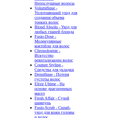
Непослушные волосы
Volumifique -
Уплотняющий уход для
создания объема
тонких волос
Blond Absolu - Уход для
любых граней блонда
Fusio-Dose -
Молекулярные
коктейли для волос
Chronologiste -
Искусство
ревитализации волос
Couture Styling -
Средства для укладки
Densifique - Потеря
густоты волос
Elixir Ultime - На
основе драгоценных
масел
Fresh Affair - Сухой
шампунь
Fusio-Scrub - Скраб-
уход для кожи головы
и волос