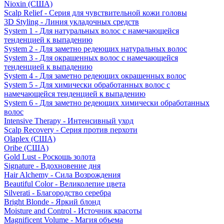
Nioxin (США)
Scalp Relief - Серия для чувствительной кожи головы
3D Styling - Линия укладочных средств
System 1 - Для натуральных волос с намечающейся
тенденцией к выпадению
System 2 - Для заметно редеющих натуральных волос
System 3 - Для окрашенных волос с намечающейся
тенденцией к выпадению
System 4 - Для заметно редеющих окрашенных волос
System 5 - Для химически обработанных волос с
намечающейся тенденцией к выпадению
System 6 - Для заметно редеющих химически обработанных
волос
Intensive Therapy - Интенсивный уход
Scalp Recovery - Серия против перхоти
Olaplex (США)
Oribe (США)
Gold Lust - Роскошь золота
Signature - Вдохновение дня
Hair Alchemy - Сила Возрождения
Beautiful Color - Великолепие цвета
Silverati - Благородство серебра
Bright Blonde - Яркий блонд
Moisture and Control - Источник красоты
Magnificent Volume - Магия объема