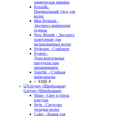
химическая завивка
Kerasilk -
Премиальный уход для
волос
Men Reshade -
Экспресс-коррекция
седины
New Blonde - Экспресс
осветление для
мелированных волос
Stylesign - Стайлинг
System -
Дополнительные
продукты при
окрашивании
Topchic - Стойкая
крем-краска
+ ЕЩЕ 8
Greymy (Швейцария)
Shine - Свет и блеск
изнутри
Style - Средства
укладки волос
Color - Линия для