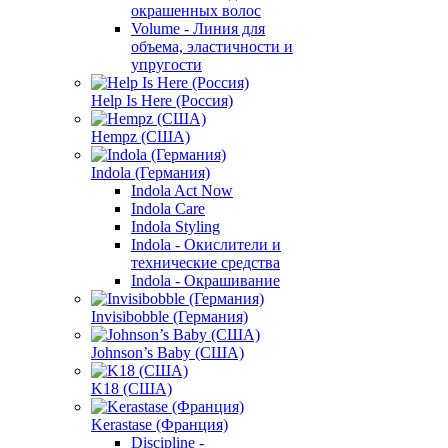
окрашенных волос
Volume - Линия для
объема, эластичности и
упругости
Help Is Here (Россия)
Hempz (США)
Indola (Германия)
Indola Act Now
Indola Care
Indola Styling
Indola - Окислители и
технические средства
Indola - Окрашивание
Invisibobble (Германия)
Johnson’s Baby (США)
K18 (США)
Kerastase (Франция)
Discipline -