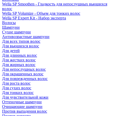
Wella SP Smoothen - Гладкость для непослушных вьющихся
волос
Wella SP Volumize - Объем для тонких волос
Wella SP Expert Kit - Набор эксперта
Волосы
Шампуни
Сухие шампуни
Антивозрастные шампуни
Для всех типов волос
Для вьющихся волос
Для детей
Для длинных волос
Для жестких волос
Для жирных волос
Для непослушных волос
Для окрашенных волос
Для поврежденных волос
Для роста волос
Для сухих волос
Для тонких волос
Для чувствительной кожи
Оттеночные шампуни
Очищающие шампуни
Против выпадения волос
Против перхоти