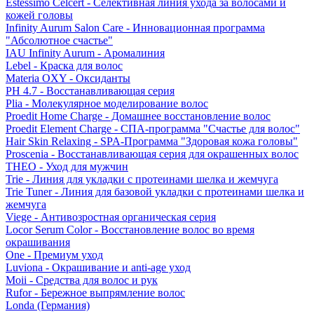
Estessimo Celcert - Селективная линия ухода за волосами и
кожей головы
Infinity Aurum Salon Care - Инновационная программа
"Абсолютное счастье"
IAU Infinity Aurum - Аромалиния
Lebel - Краска для волос
Materia OXY - Оксиданты
PH 4.7 - Восстанавливающая серия
Plia - Молекулярное моделирование волос
Proedit Home Charge - Домашнее восстановление волос
Proedit Element Charge - СПА-программа "Счастье для волос"
Hair Skin Relaxing - SPA-Программа "Здоровая кожа головы"
Proscenia - Восстанавливающая серия для окрашенных волос
THEO - Уход для мужчин
Trie - Линия для укладки с протеинами шелка и жемчуга
Trie Tuner - Линия для базовой укладки с протеинами шелка и
жемчуга
Viege - Антивозростная органическая серия
Locor Serum Color - Восстановление волос во время
окрашивания
One - Премиум уход
Luviona - Окрашивание и anti-age уход
Moii - Средства для волос и рук
Rufor - Бережное выпрямление волос
Londa (Германия)