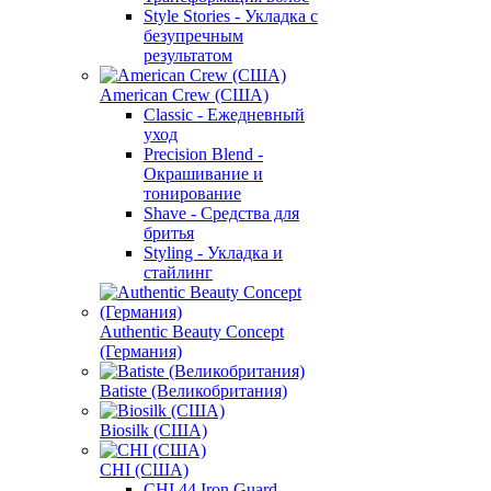
Style Stories - Укладка с
безупречным
результатом
American Crew (США)
Classic - Ежедневный
уход
Precision Blend -
Окрашивание и
тонирование
Shave - Средства для
бритья
Styling - Укладка и
стайлинг
Authentic Beauty Concept
(Германия)
Batiste (Великобритания)
Biosilk (США)
CHI (США)
CHI 44 Iron Guard -