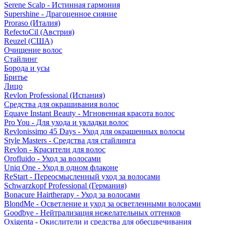
Serene Scalp - Истинная гармония
Supershine - Драгоценное сияние
Proraso (Италия)
RefectoCil (Австрия)
Reuzel (США)
Очищение волос
Стайлинг
Борода и усы
Бритье
Лицо
Revlon Professional (Испания)
Средства для окрашивания волос
Equave Instant Beauty - Мгновенная красота волос
Pro You - Для ухода и укладки волос
Revlonissimo 45 Days - Уход для окрашенных волосы
Style Masters - Средства для стайлинга
Revlon - Красители для волос
Orofluido - Уход за волосами
Uniq One - Уход в одном флаконе
ReStart - Переосмысленный уход за волосами
Schwarzkopf Professional (Германия)
Bonacure Hairtherapy - Уход за волосами
BlondMe - Осветление и уход за осветленными волосами
Goodbye - Нейтрализация нежелательных оттенков
Oxigenta - Окислители и средства для обесцвечивания