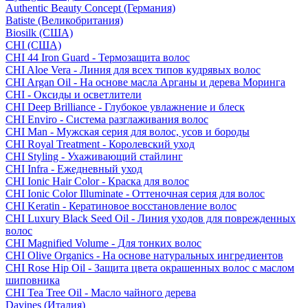
Authentic Beauty Concept (Германия)
Batiste (Великобритания)
Biosilk (США)
CHI (США)
CHI 44 Iron Guard - Термозащита волос
CHI Aloe Vera - Линия для всех типов кудрявых волос
CHI Argan Oil - На основе масла Арганы и дерева Моринга
CHI - Оксиды и осветлители
CHI Deep Brilliance - Глубокое увлажнение и блеск
CHI Enviro - Система разглаживания волос
CHI Man - Мужская серия для волос, усов и бороды
CHI Royal Treatment - Королевский уход
CHI Styling - Ухаживающий стайлинг
CHI Infra - Ежедневный уход
CHI Ionic Hair Color - Краска для волос
CHI Ionic Color Illuminate - Оттеночная серия для волос
CHI Keratin - Кератиновое восстановление волос
CHI Luxury Black Seed Oil - Линия уходов для поврежденных
волос
CHI Magnified Volume - Для тонких волос
CHI Olive Organics - На основе натуральных ингредиентов
CHI Rose Hip Oil - Защита цвета окрашенных волос с маслом
шиповника
CHI Tea Tree Oil - Масло чайного дерева
Davines (Италия)