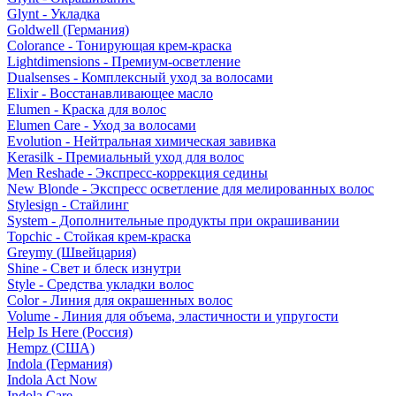
Glynt - Укладка
Goldwell (Германия)
Colorance - Тонирующая крем-краска
Lightdimensions - Премиум-осветление
Dualsenses - Комплексный уход за волосами
Elixir - Восстанавливающее масло
Elumen - Краска для волос
Elumen Care - Уход за волосами
Evolution - Нейтральная химическая завивка
Kerasilk - Премиальный уход для волос
Men Reshade - Экспресс-коррекция седины
New Blonde - Экспресс осветление для мелированных волос
Stylesign - Стайлинг
System - Дополнительные продукты при окрашивании
Topchic - Стойкая крем-краска
Greymy (Швейцария)
Shine - Свет и блеск изнутри
Style - Средства укладки волос
Color - Линия для окрашенных волос
Volume - Линия для объема, эластичности и упругости
Help Is Here (Россия)
Hempz (США)
Indola (Германия)
Indola Act Now
Indola Care