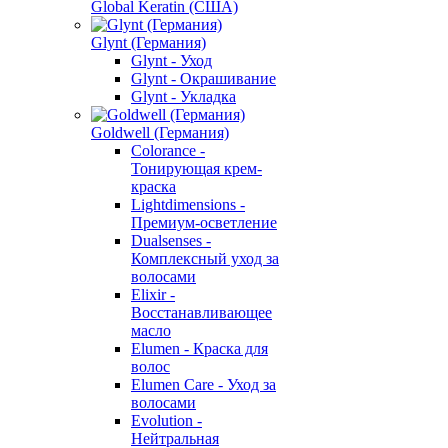
Global Keratin (США)
Glynt (Германия)
Glynt - Уход
Glynt - Окрашивание
Glynt - Укладка
Goldwell (Германия)
Colorance -
Тонирующая крем-
краска
Lightdimensions -
Премиум-осветление
Dualsenses -
Комплексный уход за
волосами
Elixir -
Восстанавливающее
масло
Elumen - Краска для
волос
Elumen Care - Уход за
волосами
Evolution -
Нейтральная