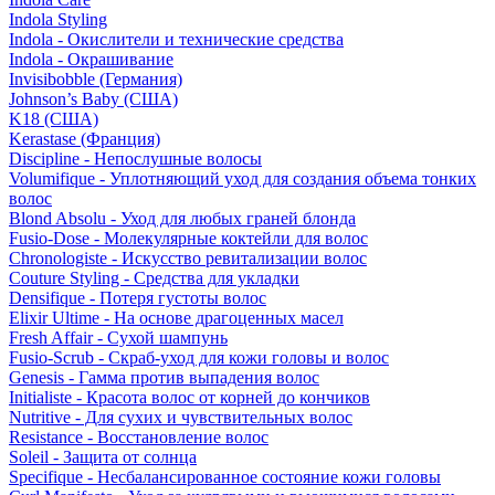
Indola Styling
Indola - Окислители и технические средства
Indola - Окрашивание
Invisibobble (Германия)
Johnson’s Baby (США)
K18 (США)
Kerastase (Франция)
Discipline - Непослушные волосы
Volumifique - Уплотняющий уход для создания объема тонких
волос
Blond Absolu - Уход для любых граней блонда
Fusio-Dose - Молекулярные коктейли для волос
Chronologiste - Искусство ревитализации волос
Couture Styling - Средства для укладки
Densifique - Потеря густоты волос
Elixir Ultime - На основе драгоценных масел
Fresh Affair - Сухой шампунь
Fusio-Scrub - Скраб-уход для кожи головы и волос
Genesis - Гамма против выпадения волос
Initialiste - Красота волос от корней до кончиков
Nutritive - Для сухих и чувствительных волос
Resistance - Восстановление волос
Soleil - Защита от солнца
Specifique - Несбалансированное состояние кожи головы