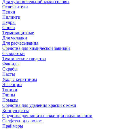
Для чувствительной кожи головы
Осветлители
Пенки
Пилинги
Пудры
Спреи
Термозащитные
Для укладки
Для расчесывания
Средства для химической завивки
Сыворотки
Технические средства
Флюиды
Скрабы
Пасты
Уход с кератином
Эссенции
Тоники
Глины
Помады
Средства для удаления краски с кожи
Концентраты
Средства для защиты кожи при окрашивании
Салфетки для волос
Праймеры