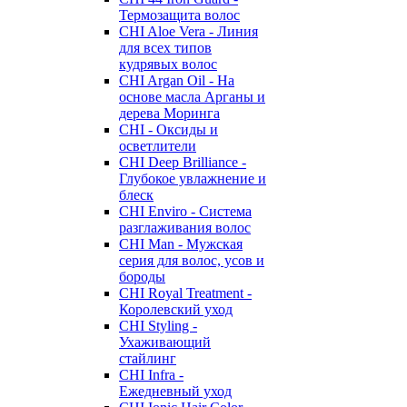
Термозащита волос
CHI Aloe Vera - Линия
для всех типов
кудрявых волос
CHI Argan Oil - На
основе масла Арганы и
дерева Моринга
CHI - Оксиды и
осветлители
CHI Deep Brilliance -
Глубокое увлажнение и
блеск
CHI Enviro - Система
разглаживания волос
CHI Man - Мужская
серия для волос, усов и
бороды
CHI Royal Treatment -
Королевский уход
CHI Styling -
Ухаживающий
стайлинг
CHI Infra -
Ежедневный уход