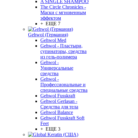
A SINGLE SHAMPOO
The Circle Chronicles -
Маски с мгновенным
эффектом
+ ЕЩЕ 7
Gehwol (Германия)
Gehwol Med
Gehwol - Пластыри,
супинаторы, средства
из гель-полимера
Gehwol -
Универсальные
средства
Gehwol -
Профессиональные и
специальные средства
Gehwol Fusskraft
Gehwol Gerlasan -
Средства для тела
Gehwol Balance
Gehwol Fusskraft Soft
Feet
+ ЕЩЕ 3