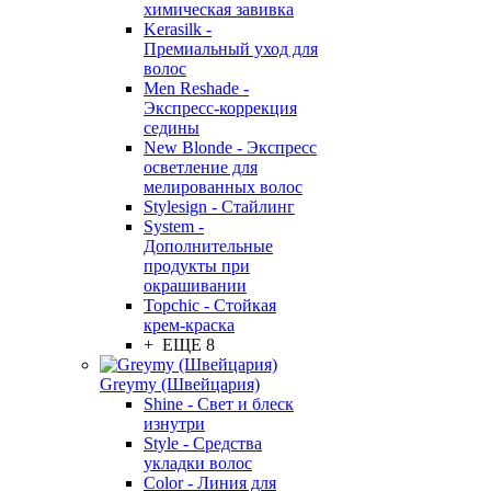
химическая завивка
Kerasilk -
Премиальный уход для
волос
Men Reshade -
Экспресс-коррекция
седины
New Blonde - Экспресс
осветление для
мелированных волос
Stylesign - Стайлинг
System -
Дополнительные
продукты при
окрашивании
Topchic - Стойкая
крем-краска
+ ЕЩЕ 8
Greymy (Швейцария)
Shine - Свет и блеск
изнутри
Style - Средства
укладки волос
Color - Линия для