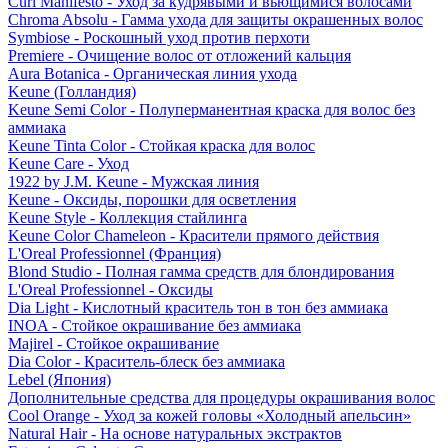
Curl Manifesto - Уход за кудрявыми и вьющимися волосами
Chroma Absolu - Гамма ухода для защиты окрашенных волос
Symbiose - Роскошный уход против перхоти
Premiere - Очищение волос от отложений кальция
Aura Botanica - Органическая линия ухода
Keune (Голландия)
Keune Semi Color - Полуперманентная краска для волос без
аммиака
Keune Tinta Color - Стойкая краска для волос
Keune Care - Уход
1922 by J.M. Keune - Мужская линия
Keune - Оксиды, порошки для осветления
Keune Style - Коллекция стайлинга
Keune Color Chameleon - Красители прямого действия
L'Oreal Professionnel (Франция)
Blond Studio - Полная гамма средств для блондирования
L'Oreal Professionnel - Оксиды
Dia Light - Кислотный краситель тон в тон без аммиака
INOA - Стойкое окрашивание без аммиака
Majirel - Стойкое окрашивание
Dia Color - Краситель-блеск без аммиака
Lebel (Япония)
Дополнительные средства для процедуры окрашивания волос
Cool Orange - Уход за кожей головы «Холодный апельсин»
Natural Hair - На основе натуральных экстрактов