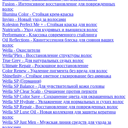
Fusion - Интенсивное восстановление для поврежденных
волос
Illumina Color - Стойкая крем-краска
Invigo - Новый уход за волосами
Koleston Perfect Me + - Стойкая краска для волос
Nutricurls - Уход для кудрявых и вьющихся волос
Performance - Классика современного стайлинга
Oil Reflections - Квинтэссенция блеска для сияния ваших
волос
Wella - Окислители
Wella°Plex - Восстановление структуры волос
True Grey - Для натуральных седых волос
Ultimate Repair - Роскошное восстановление
Color Renew - Удаление пигмента без вреда для волос
Shinefinity - Стойкое цветное глазирование без аммиака
Wella SP (Германия)
Wella SP Balance - Для чувствительной кожи головы
Wella SP Clear Scalp - Очищение против перхоти
Wella SP Color Save - Сохранение цвета для окрашенных волос
Wella SP Hydrate - Увлажнение для нормальных и сухих волос
Wella SP Repair - Восстановление для поврежденных волос
Wella SP Luxe Oil - Новая коллекция для защиты кератина
волос
Wella SP Just Men - Мужская линия средств для ухода за
волосами