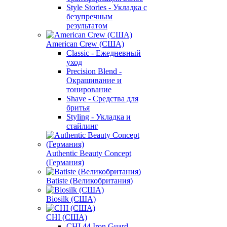
Style Stories - Укладка с
безупречным
результатом
American Crew (США)
Classic - Ежедневный
уход
Precision Blend -
Окрашивание и
тонирование
Shave - Средства для
бритья
Styling - Укладка и
стайлинг
Authentic Beauty Concept
(Германия)
Batiste (Великобритания)
Biosilk (США)
CHI (США)
CHI 44 Iron Guard -