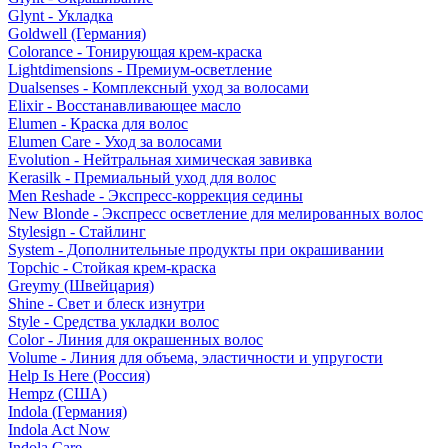
Glynt - Укладка
Goldwell (Германия)
Colorance - Тонирующая крем-краска
Lightdimensions - Премиум-осветление
Dualsenses - Комплексный уход за волосами
Elixir - Восстанавливающее масло
Elumen - Краска для волос
Elumen Care - Уход за волосами
Evolution - Нейтральная химическая завивка
Kerasilk - Премиальный уход для волос
Men Reshade - Экспресс-коррекция седины
New Blonde - Экспресс осветление для мелированных волос
Stylesign - Стайлинг
System - Дополнительные продукты при окрашивании
Topchic - Стойкая крем-краска
Greymy (Швейцария)
Shine - Свет и блеск изнутри
Style - Средства укладки волос
Color - Линия для окрашенных волос
Volume - Линия для объема, эластичности и упругости
Help Is Here (Россия)
Hempz (США)
Indola (Германия)
Indola Act Now
Indola Care