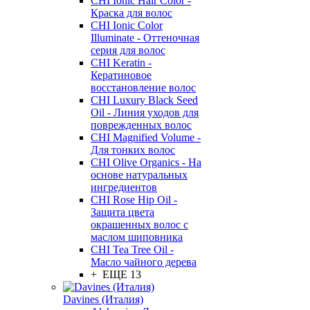
CHI Ionic Hair Color -
Краска для волос
CHI Ionic Color
Illuminate - Оттеночная
серия для волос
CHI Keratin -
Кератиновое
восстановление волос
CHI Luxury Black Seed
Oil - Линия уходов для
поврежденных волос
CHI Magnified Volume -
Для тонких волос
CHI Olive Organics - На
основе натуральных
ингредиентов
CHI Rose Hip Oil -
Защита цвета
окрашенных волос с
маслом шиповника
CHI Tea Tree Oil -
Масло чайного дерева
+ ЕЩЕ 13
Davines (Италия)