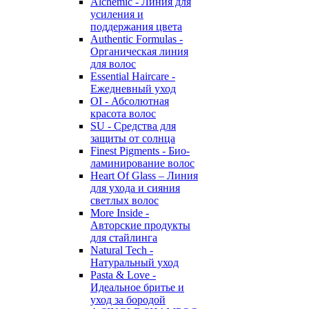
Alchemic - Линия для
усиления и
поддержания цвета
Authentic Formulas -
Органическая линия
для волос
Essential Haircare -
Eжедневный уход
OI - Абсолютная
красота волос
SU - Средства для
защиты от солнца
Finest Pigments - Био-
ламинирование волос
Heart Of Glass – Линия
для ухода и сияния
светлых волос
More Inside -
Авторские продукты
для стайлинга
Natural Tech -
Натуральный уход
Pasta & Love -
Идеальное бритье и
уход за бородой