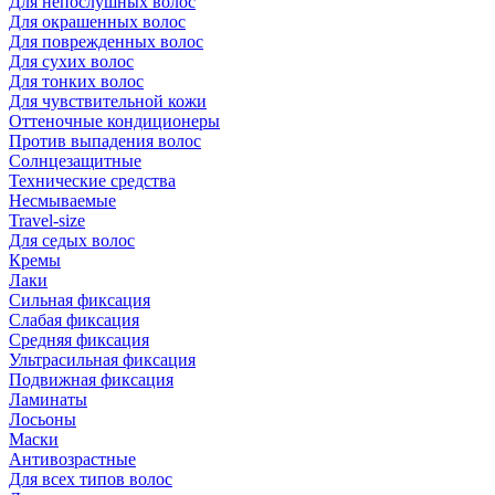
Для непослушных волос
Для окрашенных волос
Для поврежденных волос
Для сухих волос
Для тонких волос
Для чувствительной кожи
Оттеночные кондиционеры
Против выпадения волос
Солнцезащитные
Технические средства
Несмываемые
Travel-size
Для седых волос
Кремы
Лаки
Сильная фиксация
Слабая фиксация
Средняя фиксация
Ультрасильная фиксация
Подвижная фиксация
Ламинаты
Лосьоны
Маски
Антивозрастные
Для всех типов волос