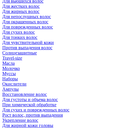
Для вьющихся волос
Для жестких волос
Для жирных волос
Для непослушных волос
Для окрашенных волос
Для поврежденных волос
Для сухих волос
Для тонких волос
Для чувствительной кожи
Против выпадения волос
Солнцезащитные
Travel-size
Масла
Молочко
Муссы
Наборы
Окислители
Ампулы
Восстановление волос
Для густоты и объема волос
При химической обработке
Для сухих и поврежденных волос
Рост волос, против выпадения
Укрепление волос
Для жирной кожи головы