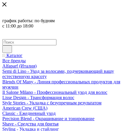
график работы:
по будням
с 11:00 до 18:00
Каталог
Все бренды
Alfaparf (Италия)
Semi di Lino - Уход за волосами, подчеркивающий вашу
естественную красоту
Blends Of Many - Линия профессиональных продуктов для
мужчин
Il Salone Milano - Профессиональный уход для волос
Lisse Design - Трансформация волос
Style Stories - Укладка с безупречным результатом
American Crew (США)
Classic - Ежедневный уход
Precision Blend - Окрашивание и тонирование
Shave - Средства для бритья
Styling - Укладка и стайлинг