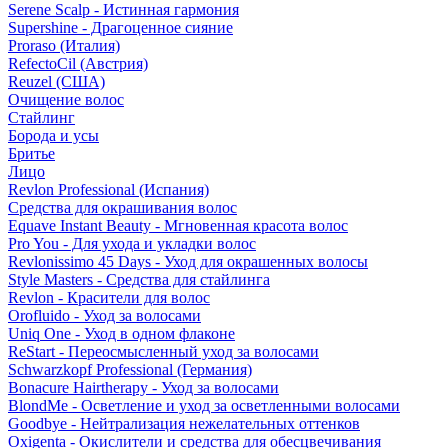
Serene Scalp - Истинная гармония
Supershine - Драгоценное сияние
Proraso (Италия)
RefectoCil (Австрия)
Reuzel (США)
Очищение волос
Стайлинг
Борода и усы
Бритье
Лицо
Revlon Professional (Испания)
Средства для окрашивания волос
Equave Instant Beauty - Мгновенная красота волос
Pro You - Для ухода и укладки волос
Revlonissimo 45 Days - Уход для окрашенных волосы
Style Masters - Средства для стайлинга
Revlon - Красители для волос
Orofluido - Уход за волосами
Uniq One - Уход в одном флаконе
ReStart - Переосмысленный уход за волосами
Schwarzkopf Professional (Германия)
Bonacure Hairtherapy - Уход за волосами
BlondMe - Осветление и уход за осветленными волосами
Goodbye - Нейтрализация нежелательных оттенков
Oxigenta - Окислители и средства для обесцвечивания