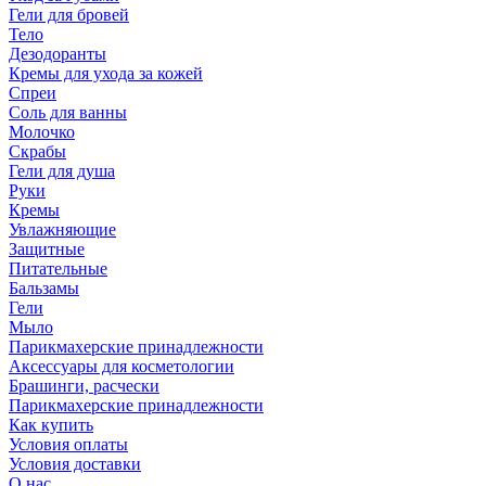
Гели для бровей
Тело
Дезодоранты
Кремы для ухода за кожей
Спреи
Соль для ванны
Молочко
Скрабы
Гели для душа
Руки
Кремы
Увлажняющие
Защитные
Питательные
Бальзамы
Гели
Мыло
Парикмахерские принадлежности
Аксессуары для косметологии
Брашинги, расчески
Парикмахерские принадлежности
Как купить
Условия оплаты
Условия доставки
О нас