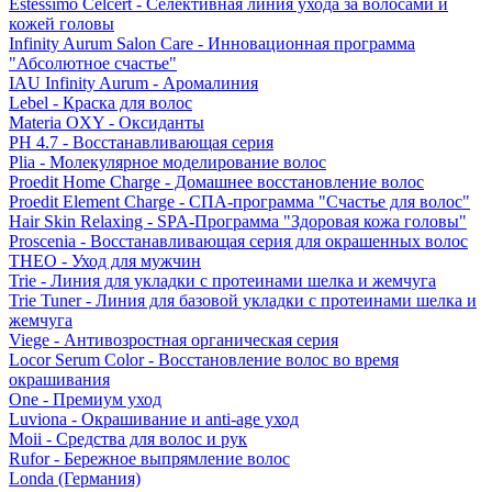
Estessimo Celcert - Селективная линия ухода за волосами и
кожей головы
Infinity Aurum Salon Care - Инновационная программа
"Абсолютное счастье"
IAU Infinity Aurum - Аромалиния
Lebel - Краска для волос
Materia OXY - Оксиданты
PH 4.7 - Восстанавливающая серия
Plia - Молекулярное моделирование волос
Proedit Home Charge - Домашнее восстановление волос
Proedit Element Charge - СПА-программа "Счастье для волос"
Hair Skin Relaxing - SPA-Программа "Здоровая кожа головы"
Proscenia - Восстанавливающая серия для окрашенных волос
THEO - Уход для мужчин
Trie - Линия для укладки с протеинами шелка и жемчуга
Trie Tuner - Линия для базовой укладки с протеинами шелка и
жемчуга
Viege - Антивозростная органическая серия
Locor Serum Color - Восстановление волос во время
окрашивания
One - Премиум уход
Luviona - Окрашивание и anti-age уход
Moii - Средства для волос и рук
Rufor - Бережное выпрямление волос
Londa (Германия)