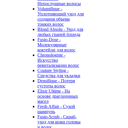
Непослушные волосы
Volumifique -
Уплотняющий уход для
создания объема
тонких волос
Blond Absolu - Уход для
любых граней блонда
Fusio-Dose -
Молекулярные
коктейли для волос
Chronologiste -
Искусство
ревитализации волос
Couture Styling -
Средства для укладки
Densifique - Потеря
густоты волос
Elixir Ultime - На
основе драгоценных
масел
Fresh Affair - Сухой
шампунь
Fusio-Scrub - Скраб-
уход для кожи головы
и волос