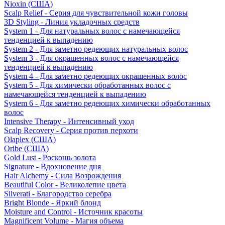
Nioxin (США)
Scalp Relief - Серия для чувствительной кожи головы
3D Styling - Линия укладочных средств
System 1 - Для натуральных волос с намечающейся
тенденцией к выпадению
System 2 - Для заметно редеющих натуральных волос
System 3 - Для окрашенных волос с намечающейся
тенденцией к выпадению
System 4 - Для заметно редеющих окрашенных волос
System 5 - Для химически обработанных волос с
намечающейся тенденцией к выпадению
System 6 - Для заметно редеющих химически обработанных
волос
Intensive Therapy - Интенсивный уход
Scalp Recovery - Серия против перхоти
Olaplex (США)
Oribe (США)
Gold Lust - Роскошь золота
Signature - Вдохновение дня
Hair Alchemy - Сила Возрождения
Beautiful Color - Великолепие цвета
Silverati - Благородство серебра
Bright Blonde - Яркий блонд
Moisture and Control - Источник красоты
Magnificent Volume - Магия объема