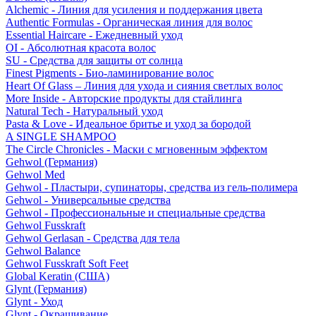
Alchemic - Линия для усиления и поддержания цвета
Authentic Formulas - Органическая линия для волос
Essential Haircare - Eжедневный уход
OI - Абсолютная красота волос
SU - Средства для защиты от солнца
Finest Pigments - Био-ламинирование волос
Heart Of Glass – Линия для ухода и сияния светлых волос
More Inside - Авторские продукты для стайлинга
Natural Tech - Натуральный уход
Pasta & Love - Идеальное бритье и уход за бородой
A SINGLE SHAMPOO
The Circle Chronicles - Маски с мгновенным эффектом
Gehwol (Германия)
Gehwol Med
Gehwol - Пластыри, супинаторы, средства из гель-полимера
Gehwol - Универсальные средства
Gehwol - Профессиональные и специальные средства
Gehwol Fusskraft
Gehwol Gerlasan - Средства для тела
Gehwol Balance
Gehwol Fusskraft Soft Feet
Global Keratin (США)
Glynt (Германия)
Glynt - Уход
Glynt - Окрашивание