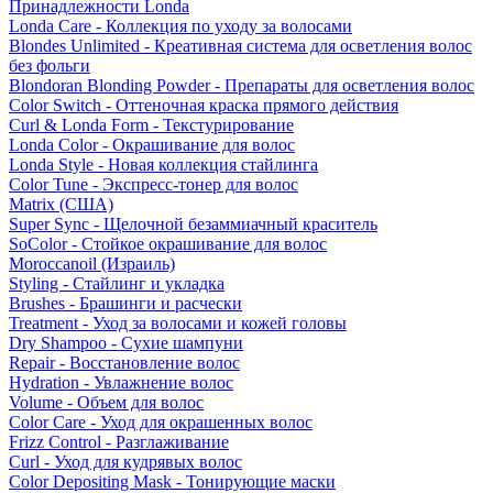
Принадлежности Londa
Londa Care - Коллекция по уходу за волосами
Blondes Unlimited - Креативная система для осветления волос
без фольги
Blondoran Blonding Powder - Препараты для осветления волос
Color Switch - Оттеночная краска прямого действия
Curl & Londa Form - Текстурирование
Londa Color - Окрашивание для волос
Londa Style - Новая коллекция стайлинга
Color Tune - Экспресс-тонер для волос
Matrix (США)
Super Sync - Щелочной безаммиачный краситель
SoColor - Стойкое окрашивание для волос
Moroccanoil (Израиль)
Styling - Стайлинг и укладка
Brushes - Брашинги и расчески
Treatment - Уход за волосами и кожей головы
Dry Shampoo - Сухие шампуни
Repair - Восстановление волос
Hydration - Увлажнение волос
Volume - Объем для волос
Color Care - Уход для окрашенных волос
Frizz Control - Разглаживание
Curl - Уход для кудрявых волос
Color Depositing Mask - Тонирующие маски