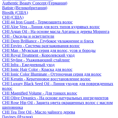
Authentic Beauty Concept (Германия)
Batiste (Великобритания)
Biosilk (США)
CHI (США)
CHI 44 Iron Guard - Термозащита волос
CHI Aloe Vera - Линия для всех типов кудрявых волос
CHI Argan Oil - На основе масла Арганы и дерева Моринга
CHI - Оксиды и осветлители
CHI Deep Brilliance - Глубокое увлажнение и блеск
CHI Enviro - Система разглаживания волос
CHI Man - Мужская серия для волос, усов и бороды
CHI Royal Treatment - Королевский уход
CHI Styling - Ухаживающий стайлинг
CHI Infra - Ежедневный уход
CHI Ionic Hair Color - Краска для волос
CHI Ionic Color Illuminate - Оттеночная серия для волос
CHI Keratin - Кератиновое восстановление волос
CHI Luxury Black Seed Oil - Линия уходов для поврежденных
волос
CHI Magnified Volume - Для тонких волос
CHI Olive Organics - На основе натуральных ингредиентов
CHI Rose Hip Oil - Защита цвета окрашенных волос с маслом
шиповника
CHI Tea Tree Oil - Масло чайного дерева
Davines (Италия)