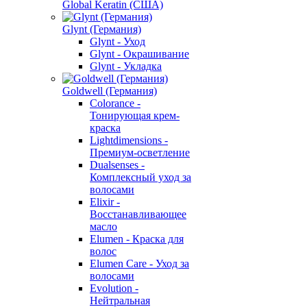
Global Keratin (США)
Glynt (Германия)
Glynt - Уход
Glynt - Окрашивание
Glynt - Укладка
Goldwell (Германия)
Colorance -
Тонирующая крем-
краска
Lightdimensions -
Премиум-осветление
Dualsenses -
Комплексный уход за
волосами
Elixir -
Восстанавливающее
масло
Elumen - Краска для
волос
Elumen Care - Уход за
волосами
Evolution -
Нейтральная