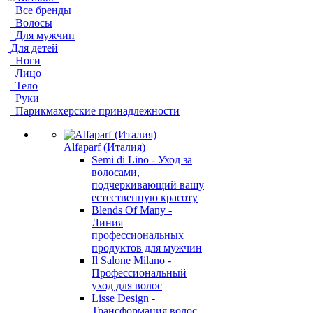
Все бренды
Волосы
Для мужчин
Для детей
Ноги
Лицо
Тело
Руки
Парикмахерские принадлежности
Alfaparf (Италия)
Semi di Lino - Уход за
волосами,
подчеркивающий вашу
естественную красоту
Blends Of Many -
Линия
профессиональных
продуктов для мужчин
Il Salone Milano -
Профессиональный
уход для волос
Lisse Design -
Трансформация волос