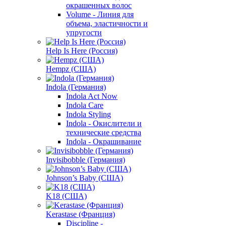
окрашенных волос
Volume - Линия для
объема, эластичности и
упругости
Help Is Here (Россия)
Hempz (США)
Indola (Германия)
Indola Act Now
Indola Care
Indola Styling
Indola - Окислители и
технические средства
Indola - Окрашивание
Invisibobble (Германия)
Johnson’s Baby (США)
K18 (США)
Kerastase (Франция)
Discipline -