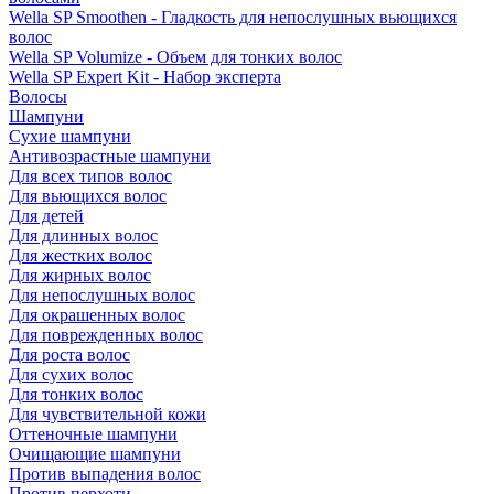
Wella SP Smoothen - Гладкость для непослушных вьющихся
волос
Wella SP Volumize - Объем для тонких волос
Wella SP Expert Kit - Набор эксперта
Волосы
Шампуни
Сухие шампуни
Антивозрастные шампуни
Для всех типов волос
Для вьющихся волос
Для детей
Для длинных волос
Для жестких волос
Для жирных волос
Для непослушных волос
Для окрашенных волос
Для поврежденных волос
Для роста волос
Для сухих волос
Для тонких волос
Для чувствительной кожи
Оттеночные шампуни
Очищающие шампуни
Против выпадения волос
Против перхоти