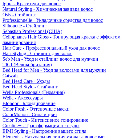
Igora - Красители для волос
Natural Styling - Химическая завивка волос
Osis - Стайлинг
Professionnelle - Укладочные средства для волос
Silhouette - Стайлинг
Sebastian Professional (США)
Cellophanes Hair Gloss - Тонирующая краска с эффектом
ламинирования
Hair Care - Профессиональный уход для волос
Hair Styling - Стайлинг для волос
Seb Man - Уход и стайлинг волос для мужчин
TIGI (Великобритания)
Bed Head for Men - Уход за волосами для мужчин
Catwalk
Bed Head Care - Уходы
Bed Head Style - Стайлинг
Wella Professionals (Германия)
Wella - Аксессуары
Blondor - Блондирование
Color Fresh - Оттеночные маски
ColorMotion - Сила и цвет
Color Touch - Интенсивное тонирование
Creatine+ - Трансформация текстуры
EIMI Styling - Настроение вашего стиля
Elements - Натуральная линия ухода за волосами