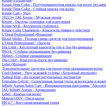
Keune (Голландия)
Keune Semi Color - Полуперманентная краска для волос без амм
Keune Tinta Color - Стойкая краска для волос
Keune Care - Уход
1922 by J.M. Keune - Мужская линия
Keune - Оксиды, порошки для осветления
Keune Style - Коллекция стайлинга
Keune Color Chameleon - Красители прямого действия
L'Oreal Professionnel (Франция)
Blond Studio - Полная гамма средств для блондирования
L'Oreal Professionnel - Оксиды
Dia Light - Кислотный краситель тон в тон без аммиака
INOA - Стойкое окрашивание без аммиака
Majirel - Стойкое окрашивание
Dia Color - Краситель-блеск без аммиака
Lebel (Япония)
Дополнительные средства для процедуры окрашивания волос
Cool Orange - Уход за кожей головы «Холодный апельсин»
Natural Hair - На основе натуральных экстрактов
Estessimo Celcert - Селективная линия ухода за волосами и кож
Infinity Aurum Salon Care - Инновационная программа "Абсолют
IAU Infinity Aurum - Аромалиния
Lebel - Краска для волос
Materia OXY - Оксиданты
PH 4.7 - Восстанавливающая серия