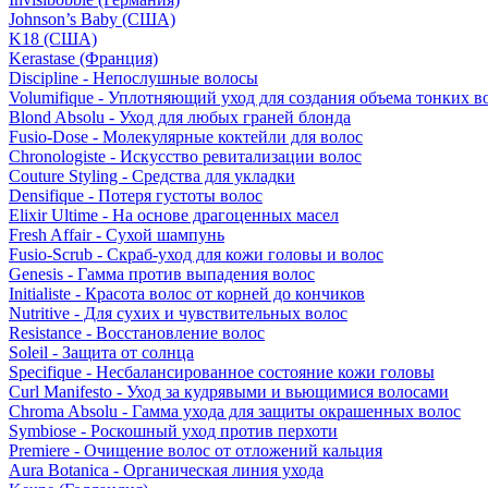
Johnson’s Baby (США)
K18 (США)
Kerastase (Франция)
Discipline - Непослушные волосы
Volumifique - Уплотняющий уход для создания объема тонких в
Blond Absolu - Уход для любых граней блонда
Fusio-Dose - Молекулярные коктейли для волос
Chronologiste - Искусство ревитализации волос
Couture Styling - Средства для укладки
Densifique - Потеря густоты волос
Elixir Ultime - На основе драгоценных масел
Fresh Affair - Сухой шампунь
Fusio-Scrub - Скраб-уход для кожи головы и волос
Genesis - Гамма против выпадения волос
Initialiste - Красота волос от корней до кончиков
Nutritive - Для сухих и чувствительных волос
Resistance - Восстановление волос
Soleil - Защита от солнца
Specifique - Несбалансированное состояние кожи головы
Curl Manifesto - Уход за кудрявыми и вьющимися волосами
Chroma Absolu - Гамма ухода для защиты окрашенных волос
Symbiose - Роскошный уход против перхоти
Premiere - Очищение волос от отложений кальция
Aura Botanica - Органическая линия ухода