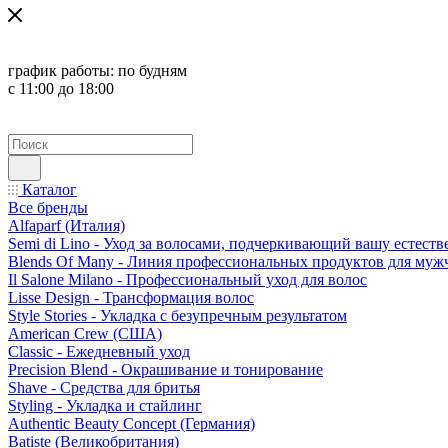
график работы:
по будням
с 11:00 до 18:00
Каталог
Все бренды
Alfaparf (Италия)
Semi di Lino - Уход за волосами, подчеркивающий вашу естест
Blends Of Many - Линия профессиональных продуктов для муж
Il Salone Milano - Профессиональный уход для волос
Lisse Design - Трансформация волос
Style Stories - Укладка с безупречным результатом
American Crew (США)
Classic - Ежедневный уход
Precision Blend - Окрашивание и тонирование
Shave - Средства для бритья
Styling - Укладка и стайлинг
Authentic Beauty Concept (Германия)
Batiste (Великобритания)