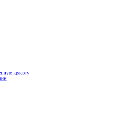
венную красоту
чин