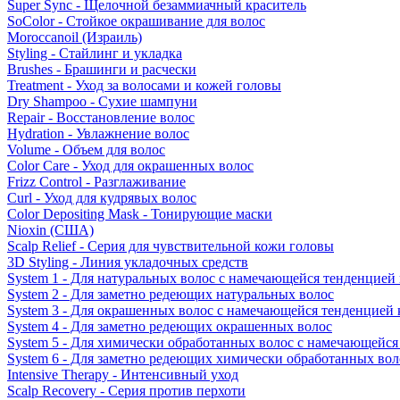
Super Sync - Щелочной безаммиачный краситель
SoColor - Стойкое окрашивание для волос
Moroccanoil (Израиль)
Styling - Стайлинг и укладка
Brushes - Брашинги и расчески
Treatment - Уход за волосами и кожей головы
Dry Shampoo - Сухие шампуни
Repair - Восстановление волос
Hydration - Увлажнение волос
Volume - Объем для волос
Color Care - Уход для окрашенных волос
Frizz Control - Разглаживание
Curl - Уход для кудрявых волос
Color Depositing Mask - Тонирующие маски
Nioxin (США)
Scalp Relief - Серия для чувствительной кожи головы
3D Styling - Линия укладочных средств
System 1 - Для натуральных волос с намечающейся тенденцией
System 2 - Для заметно редеющих натуральных волос
System 3 - Для окрашенных волос с намечающейся тенденцией
System 4 - Для заметно редеющих окрашенных волос
System 5 - Для химически обработанных волос с намечающейс
System 6 - Для заметно редеющих химически обработанных вол
Intensive Therapy - Интенсивный уход
Scalp Recovery - Серия против перхоти