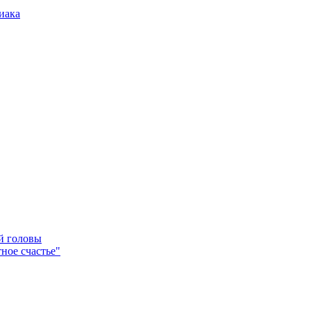
иака
ей головы
ное счастье"