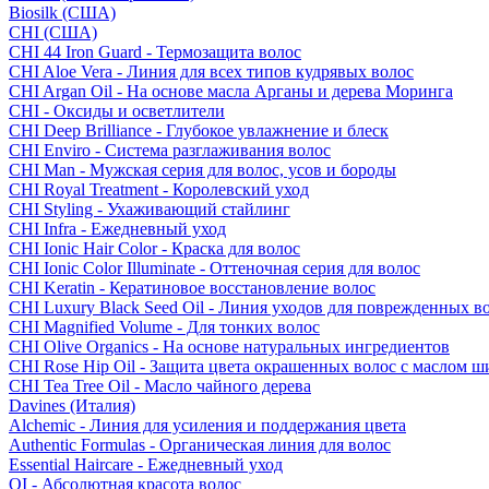
Biosilk (США)
CHI (США)
CHI 44 Iron Guard - Термозащита волос
CHI Aloe Vera - Линия для всех типов кудрявых волос
CHI Argan Oil - На основе масла Арганы и дерева Моринга
CHI - Оксиды и осветлители
CHI Deep Brilliance - Глубокое увлажнение и блеск
CHI Enviro - Система разглаживания волос
CHI Man - Мужская серия для волос, усов и бороды
CHI Royal Treatment - Королевский уход
CHI Styling - Ухаживающий стайлинг
CHI Infra - Ежедневный уход
CHI Ionic Hair Color - Краска для волос
CHI Ionic Color Illuminate - Оттеночная серия для волос
CHI Keratin - Кератиновое восстановление волос
CHI Luxury Black Seed Oil - Линия уходов для поврежденных в
CHI Magnified Volume - Для тонких волос
CHI Olive Organics - На основе натуральных ингредиентов
CHI Rose Hip Oil - Защита цвета окрашенных волос с маслом 
CHI Tea Tree Oil - Масло чайного дерева
Davines (Италия)
Alchemic - Линия для усиления и поддержания цвета
Authentic Formulas - Органическая линия для волос
Essential Haircare - Eжедневный уход
OI - Абсолютная красота волос