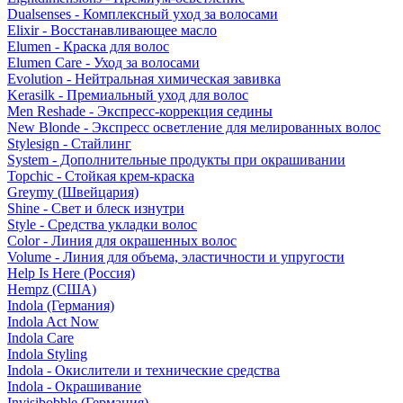
Dualsenses - Комплексный уход за волосами
Elixir - Восстанавливающее масло
Elumen - Краска для волос
Elumen Care - Уход за волосами
Evolution - Нейтральная химическая завивка
Kerasilk - Премиальный уход для волос
Men Reshade - Экспресс-коррекция седины
New Blonde - Экспресс осветление для мелированных волос
Stylesign - Стайлинг
System - Дополнительные продукты при окрашивании
Topchic - Стойкая крем-краска
Greymy (Швейцария)
Shine - Свет и блеск изнутри
Style - Средства укладки волос
Color - Линия для окрашенных волос
Volume - Линия для объема, эластичности и упругости
Help Is Here (Россия)
Hempz (США)
Indola (Германия)
Indola Act Now
Indola Care
Indola Styling
Indola - Окислители и технические средства
Indola - Окрашивание
Invisibobble (Германия)