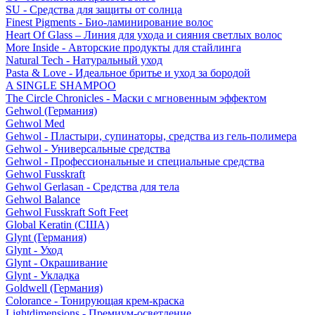
SU - Средства для защиты от солнца
Finest Pigments - Био-ламинирование волос
Heart Of Glass – Линия для ухода и сияния светлых волос
More Inside - Авторские продукты для стайлинга
Natural Tech - Натуральный уход
Pasta & Love - Идеальное бритье и уход за бородой
A SINGLE SHAMPOO
The Circle Chronicles - Маски с мгновенным эффектом
Gehwol (Германия)
Gehwol Med
Gehwol - Пластыри, супинаторы, средства из гель-полимера
Gehwol - Универсальные средства
Gehwol - Профессиональные и специальные средства
Gehwol Fusskraft
Gehwol Gerlasan - Средства для тела
Gehwol Balance
Gehwol Fusskraft Soft Feet
Global Keratin (США)
Glynt (Германия)
Glynt - Уход
Glynt - Окрашивание
Glynt - Укладка
Goldwell (Германия)
Colorance - Тонирующая крем-краска
Lightdimensions - Премиум-осветление