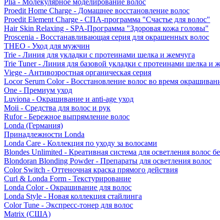
Plia - Молекулярное моделирование волос
Proedit Home Charge - Домашнее восстановление волос
Proedit Element Charge - СПА-программа "Счастье для волос"
Hair Skin Relaxing - SPA-Программа "Здоровая кожа головы"
Proscenia - Восстанавливающая серия для окрашенных волос
THEO - Уход для мужчин
Trie - Линия для укладки с протеинами шелка и жемчуга
Trie Tuner - Линия для базовой укладки с протеинами шелка и 
Viege - Антивозростная органическая серия
Locor Serum Color - Восстановление волос во время окрашиван
One - Премиум уход
Luviona - Окрашивание и anti-age уход
Moii - Средства для волос и рук
Rufor - Бережное выпрямление волос
Londa (Германия)
Принадлежности Londa
Londa Care - Коллекция по уходу за волосами
Blondes Unlimited - Креативная система для осветления волос б
Blondoran Blonding Powder - Препараты для осветления волос
Color Switch - Оттеночная краска прямого действия
Curl & Londa Form - Текстурирование
Londa Color - Окрашивание для волос
Londa Style - Новая коллекция стайлинга
Color Tune - Экспресс-тонер для волос
Matrix (США)