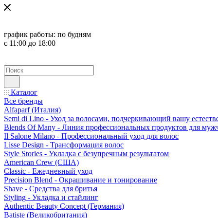
график работы:
по будням
с 11:00 до 18:00
Каталог
Все бренды
Alfaparf (Италия)
Semi di Lino - Уход за волосами, подчеркивающий вашу естест
Blends Of Many - Линия профессиональных продуктов для муж
Il Salone Milano - Профессиональный уход для волос
Lisse Design - Трансформация волос
Style Stories - Укладка с безупречным результатом
American Crew (США)
Classic - Ежедневный уход
Precision Blend - Окрашивание и тонирование
Shave - Средства для бритья
Styling - Укладка и стайлинг
Authentic Beauty Concept (Германия)
Batiste (Великобритания)