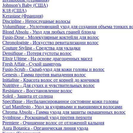
Johnson’s Baby (США)
K18 (США)
Kerastase (Франция)
Discipline - Непослушные волосы
Volumifique - Уплотняющий уход для создания объема тонких в
Blond Absolu - Уход для любых граней блонда
Fusio-Dose - Молекулярные коктейли для волос
Chronologiste - Искусство ревитализации волос
Couture Styling - Средства для укладки
Densifique - Потеря густоты волос
Elixir Ultime - На основе драгоценных масел
Fresh Affair - Сухой шампунь
Fusio-Scrub - Скраб-уход для кожи головы и волос
Genesis - Гамма против выпадения волос
Initialiste - Красота волос от корней до кончиков
Nutritive - Для сухих и чувствительных волос
Resistance - Восстановление волос
Soleil - Защита от солнца
Specifique - Несбалансированное состояние кожи головы
Curl Manifesto - Уход за кудрявыми и вьющимися волосами
Chroma Absolu - Гамма ухода для защиты окрашенных волос
Symbiose - Роскошный уход против перхоти
Premiere - Очищение волос от отложений кальция
Aura Botanica - Органическая линия ухода