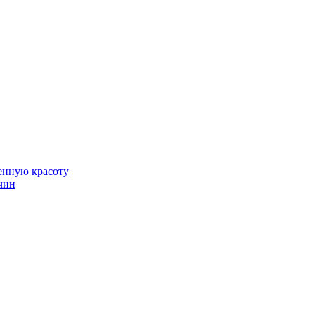
венную красоту
чин