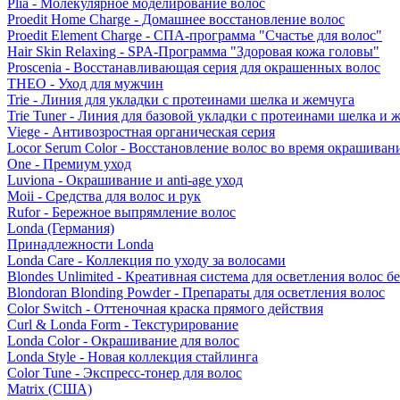
Plia - Молекулярное моделирование волос
Proedit Home Charge - Домашнее восстановление волос
Proedit Element Charge - СПА-программа "Счастье для волос"
Hair Skin Relaxing - SPA-Программа "Здоровая кожа головы"
Proscenia - Восстанавливающая серия для окрашенных волос
THEO - Уход для мужчин
Trie - Линия для укладки с протеинами шелка и жемчуга
Trie Tuner - Линия для базовой укладки с протеинами шелка и 
Viege - Антивозростная органическая серия
Locor Serum Color - Восстановление волос во время окрашиван
One - Премиум уход
Luviona - Окрашивание и anti-age уход
Moii - Средства для волос и рук
Rufor - Бережное выпрямление волос
Londa (Германия)
Принадлежности Londa
Londa Care - Коллекция по уходу за волосами
Blondes Unlimited - Креативная система для осветления волос б
Blondoran Blonding Powder - Препараты для осветления волос
Color Switch - Оттеночная краска прямого действия
Curl & Londa Form - Текстурирование
Londa Color - Окрашивание для волос
Londa Style - Новая коллекция стайлинга
Color Tune - Экспресс-тонер для волос
Matrix (США)