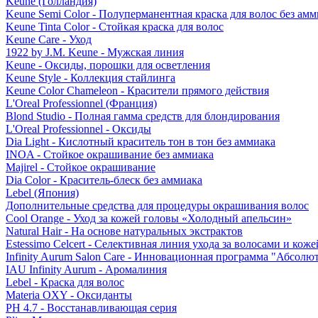
Keune (Голландия)
Keune Semi Color - Полуперманентная краска для волос без амм
Keune Tinta Color - Стойкая краска для волос
Keune Care - Уход
1922 by J.M. Keune - Мужская линия
Keune - Оксиды, порошки для осветления
Keune Style - Коллекция стайлинга
Keune Color Chameleon - Красители прямого действия
L'Oreal Professionnel (Франция)
Blond Studio - Полная гамма средств для блондирования
L'Oreal Professionnel - Оксиды
Dia Light - Кислотный краситель тон в тон без аммиака
INOA - Стойкое окрашивание без аммиака
Majirel - Стойкое окрашивание
Dia Color - Краситель-блеск без аммиака
Lebel (Япония)
Дополнительные средства для процедуры окрашивания волос
Cool Orange - Уход за кожей головы «Холодный апельсин»
Natural Hair - На основе натуральных экстрактов
Estessimo Celcert - Селективная линия ухода за волосами и кож
Infinity Aurum Salon Care - Инновационная программа "Абсолют
IAU Infinity Aurum - Аромалиния
Lebel - Краска для волос
Materia OXY - Оксиданты
PH 4.7 - Восстанавливающая серия