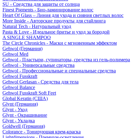
SU - Средства для защиты от солнца
Finest Pigments - Био-ламинирование волос
Heart Of Glass – Линия для ухода и сияния светлых волос
More Inside - Авторские продукты для стайлинга
Natural Tech - Натуральный уход
Pasta & Love - Идеальное бритье и уход за бородой
A SINGLE SHAMPOO
The Circle Chronicles - Маски с мгновенным эффектом
Gehwol (Германия)
Gehwol Med
Gehwol - Пластыри, супинаторы, средства из гель-полимера
Gehwol - Универсальные средства
Gehwol - Профессиональные и специальные средства
Gehwol Fusskraft
Gehwol Gerlasan - Средства для тела
Gehwol Balance
Gehwol Fusskraft Soft Feet
Global Keratin (США)
Glynt (Германия)
Glynt - Уход
Glynt - Окрашивание
Glynt - Укладка
Goldwell (Германия)
Colorance - Тонирующая крем-краска
Lightdimensions - Премиум-осветление