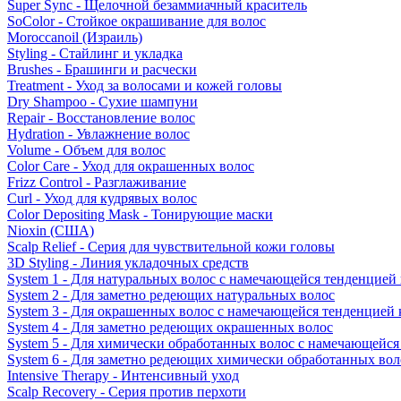
Super Sync - Щелочной безаммиачный краситель
SoColor - Стойкое окрашивание для волос
Moroccanoil (Израиль)
Styling - Стайлинг и укладка
Brushes - Брашинги и расчески
Treatment - Уход за волосами и кожей головы
Dry Shampoo - Сухие шампуни
Repair - Восстановление волос
Hydration - Увлажнение волос
Volume - Объем для волос
Color Care - Уход для окрашенных волос
Frizz Control - Разглаживание
Curl - Уход для кудрявых волос
Color Depositing Mask - Тонирующие маски
Nioxin (США)
Scalp Relief - Серия для чувствительной кожи головы
3D Styling - Линия укладочных средств
System 1 - Для натуральных волос с намечающейся тенденцией
System 2 - Для заметно редеющих натуральных волос
System 3 - Для окрашенных волос с намечающейся тенденцией
System 4 - Для заметно редеющих окрашенных волос
System 5 - Для химически обработанных волос с намечающейс
System 6 - Для заметно редеющих химически обработанных вол
Intensive Therapy - Интенсивный уход
Scalp Recovery - Серия против перхоти