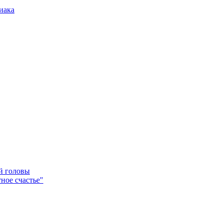
иака
ей головы
ное счастье"