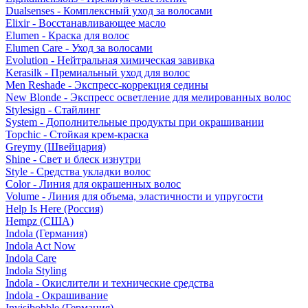
Dualsenses - Комплексный уход за волосами
Elixir - Восстанавливающее масло
Elumen - Краска для волос
Elumen Care - Уход за волосами
Evolution - Нейтральная химическая завивка
Kerasilk - Премиальный уход для волос
Men Reshade - Экспресс-коррекция седины
New Blonde - Экспресс осветление для мелированных волос
Stylesign - Стайлинг
System - Дополнительные продукты при окрашивании
Topchic - Стойкая крем-краска
Greymy (Швейцария)
Shine - Свет и блеск изнутри
Style - Средства укладки волос
Color - Линия для окрашенных волос
Volume - Линия для объема, эластичности и упругости
Help Is Here (Россия)
Hempz (США)
Indola (Германия)
Indola Act Now
Indola Care
Indola Styling
Indola - Окислители и технические средства
Indola - Окрашивание
Invisibobble (Германия)