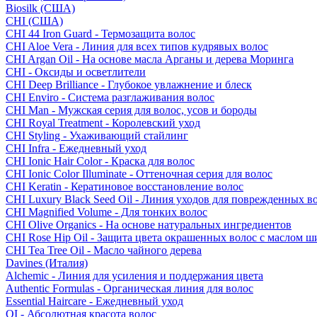
Biosilk (США)
CHI (США)
CHI 44 Iron Guard - Термозащита волос
CHI Aloe Vera - Линия для всех типов кудрявых волос
CHI Argan Oil - На основе масла Арганы и дерева Моринга
CHI - Оксиды и осветлители
CHI Deep Brilliance - Глубокое увлажнение и блеск
CHI Enviro - Система разглаживания волос
CHI Man - Мужская серия для волос, усов и бороды
CHI Royal Treatment - Королевский уход
CHI Styling - Ухаживающий стайлинг
CHI Infra - Ежедневный уход
CHI Ionic Hair Color - Краска для волос
CHI Ionic Color Illuminate - Оттеночная серия для волос
CHI Keratin - Кератиновое восстановление волос
CHI Luxury Black Seed Oil - Линия уходов для поврежденных в
CHI Magnified Volume - Для тонких волос
CHI Olive Organics - На основе натуральных ингредиентов
CHI Rose Hip Oil - Защита цвета окрашенных волос с маслом 
CHI Tea Tree Oil - Масло чайного дерева
Davines (Италия)
Alchemic - Линия для усиления и поддержания цвета
Authentic Formulas - Органическая линия для волос
Essential Haircare - Eжедневный уход
OI - Абсолютная красота волос