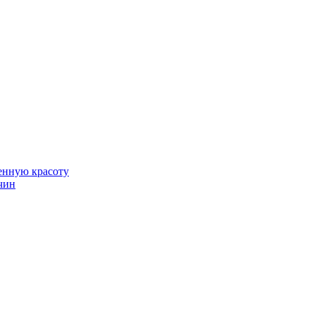
венную красоту
чин