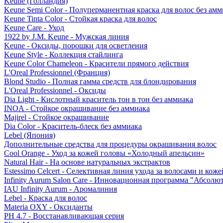
Keune (Голландия)
Keune Semi Color - Полуперманентная краска для волос без амм
Keune Tinta Color - Стойкая краска для волос
Keune Care - Уход
1922 by J.M. Keune - Мужская линия
Keune - Оксиды, порошки для осветления
Keune Style - Коллекция стайлинга
Keune Color Chameleon - Красители прямого действия
L'Oreal Professionnel (Франция)
Blond Studio - Полная гамма средств для блондирования
L'Oreal Professionnel - Оксиды
Dia Light - Кислотный краситель тон в тон без аммиака
INOA - Стойкое окрашивание без аммиака
Majirel - Стойкое окрашивание
Dia Color - Краситель-блеск без аммиака
Lebel (Япония)
Дополнительные средства для процедуры окрашивания волос
Cool Orange - Уход за кожей головы «Холодный апельсин»
Natural Hair - На основе натуральных экстрактов
Estessimo Celcert - Селективная линия ухода за волосами и кож
Infinity Aurum Salon Care - Инновационная программа "Абсолют
IAU Infinity Aurum - Аромалиния
Lebel - Краска для волос
Materia OXY - Оксиданты
PH 4.7 - Восстанавливающая серия