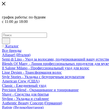
график работы:
по будням
с 11:00 до 18:00
Каталог
Все бренды
Alfaparf (Италия)
Semi di Lino - Уход за волосами, подчеркивающий вашу естест
Blends Of Many - Линия профессиональных продуктов для муж
Il Salone Milano - Профессиональный уход для волос
Lisse Design - Трансформация волос
Style Stories - Укладка с безупречным результатом
American Crew (США)
Classic - Ежедневный уход
Precision Blend - Окрашивание и тонирование
Shave - Средства для бритья
Styling - Укладка и стайлинг
Authentic Beauty Concept (Германия)
Batiste (Великобритания)