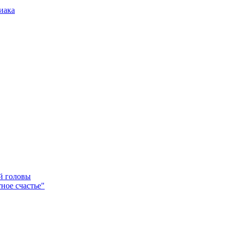
иака
ей головы
ное счастье"