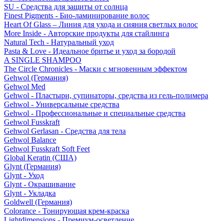
SU - Средства для защиты от солнца
Finest Pigments - Био-ламинирование волос
Heart Of Glass – Линия для ухода и сияния светлых волос
More Inside - Авторские продукты для стайлинга
Natural Tech - Натуральный уход
Pasta & Love - Идеальное бритье и уход за бородой
A SINGLE SHAMPOO
The Circle Chronicles - Маски с мгновенным эффектом
Gehwol (Германия)
Gehwol Med
Gehwol - Пластыри, супинаторы, средства из гель-полимера
Gehwol - Универсальные средства
Gehwol - Профессиональные и специальные средства
Gehwol Fusskraft
Gehwol Gerlasan - Средства для тела
Gehwol Balance
Gehwol Fusskraft Soft Feet
Global Keratin (США)
Glynt (Германия)
Glynt - Уход
Glynt - Окрашивание
Glynt - Укладка
Goldwell (Германия)
Colorance - Тонирующая крем-краска
Lightdimensions - Премиум-осветление