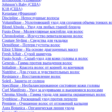
Johnson’s Baby (США)
K18 (США)
Kerastase (Франция)
Discipline - Непослушные волосы
Volumifique - Уплотняющий уход для создания объема тонких в
Blond Absolu - Уход для любых граней блонда
Fusio-Dose - Молекулярные коктейли для волос
Chronologiste - Искусство ревитализации волос
Couture Styling - Средства для укладки
Densifique - Потеря густоты волос
Elixir Ultime - На основе драгоценных масел
Fresh Affair - Сухой шампунь
Fusio-Scrub - Скраб-уход для кожи головы и волос
Genesis - Гамма против выпадения волос
Initialiste - Красота волос от корней до кончиков
Nutritive - Для сухих и чувствительных волос
Resistance - Восстановление волос
Soleil - Защита от солнца
Specifique - Несбалансированное состояние кожи головы
Curl Manifesto - Уход за кудрявыми и вьющимися волосами
Chroma Absolu - Гамма ухода для защиты окрашенных волос
Symbiose - Роскошный уход против перхоти
Premiere - Очищение волос от отложений кальция
Aura Botanica - Органическая линия ухода