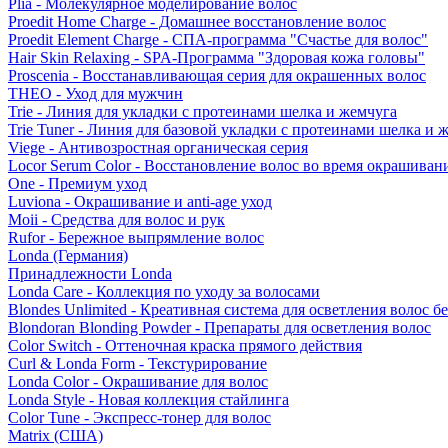
Plia - Молекулярное моделирование волос
Proedit Home Charge - Домашнее восстановление волос
Proedit Element Charge - СПА-программа "Счастье для волос"
Hair Skin Relaxing - SPA-Программа "Здоровая кожа головы"
Proscenia - Восстанавливающая серия для окрашенных волос
THEO - Уход для мужчин
Trie - Линия для укладки с протеинами шелка и жемчуга
Trie Tuner - Линия для базовой укладки с протеинами шелка и 
Viege - Антивозростная органическая серия
Locor Serum Color - Восстановление волос во время окрашиван
One - Премиум уход
Luviona - Окрашивание и anti-age уход
Moii - Средства для волос и рук
Rufor - Бережное выпрямление волос
Londa (Германия)
Принадлежности Londa
Londa Care - Коллекция по уходу за волосами
Blondes Unlimited - Креативная система для осветления волос б
Blondoran Blonding Powder - Препараты для осветления волос
Color Switch - Оттеночная краска прямого действия
Curl & Londa Form - Текстурирование
Londa Color - Окрашивание для волос
Londa Style - Новая коллекция стайлинга
Color Tune - Экспресс-тонер для волос
Matrix (США)