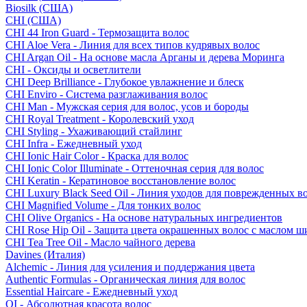
Biosilk (США)
CHI (США)
CHI 44 Iron Guard - Термозащита волос
CHI Aloe Vera - Линия для всех типов кудрявых волос
CHI Argan Oil - На основе масла Арганы и дерева Моринга
CHI - Оксиды и осветлители
CHI Deep Brilliance - Глубокое увлажнение и блеск
CHI Enviro - Система разглаживания волос
CHI Man - Мужская серия для волос, усов и бороды
CHI Royal Treatment - Королевский уход
CHI Styling - Ухаживающий стайлинг
CHI Infra - Ежедневный уход
CHI Ionic Hair Color - Краска для волос
CHI Ionic Color Illuminate - Оттеночная серия для волос
CHI Keratin - Кератиновое восстановление волос
CHI Luxury Black Seed Oil - Линия уходов для поврежденных в
CHI Magnified Volume - Для тонких волос
CHI Olive Organics - На основе натуральных ингредиентов
CHI Rose Hip Oil - Защита цвета окрашенных волос с маслом 
CHI Tea Tree Oil - Масло чайного дерева
Davines (Италия)
Alchemic - Линия для усиления и поддержания цвета
Authentic Formulas - Органическая линия для волос
Essential Haircare - Eжедневный уход
OI - Абсолютная красота волос