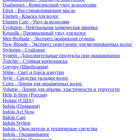
Dualsenses - Комплексный уход за волосами
Elixir - Восстанавливающее масло
Elumen - Краска для волос
Elumen Care - Уход за волосами
Evolution - Нейтральная химическая завивка
Kerasilk - Премиальный уход для волос
Men Reshade - Экспресс-коррекция седины
New Blonde - Экспресс осветление для мелированных волос
Stylesign - Стайлинг
System - Дополнительные продукты при окрашивании
Topchic - Стойкая крем-краска
Greymy (Швейцария)
Shine - Свет и блеск изнутри
Style - Средства укладки волос
Color - Линия для окрашенных волос
Volume - Линия для объема, эластичности и упругости
Help Is Here (Россия)
Hempz (США)
Indola (Германия)
Indola Act Now
Indola Care
Indola Styling
Indola - Окислители и технические средства
Indola - Окрашивание
Invisibobble (Германия)