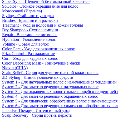
Super Sync - Щелочной безаммиачный краситель
SoColor - Стойкое окрашивание для волос
Moroccanoil (Израиль)
Styling - Стайлинг и укладка
Brushes - Брашинги и расчески
Treatment - Уход за волосами и кожей головы
Dry Shampoo - Сухие шампуни
Repair - Восстановление волос
Hydration - Увлажнение волос
Volume - Объем для волос
Color Care - Уход для окрашенных волос
Frizz Control - Разглаживание
Curl - Уход для кудрявых волос
Color Depositing Mask - Тонирующие маски
Nioxin (США)
Scalp Relief - Серия для чувствительной кожи головы
3D Styling - Линия укладочных средств
System 1 - Для натуральных волос с намечающейся тенденцией
System 2 - Для заметно редеющих натуральных волос
System 3 - Для окрашенных волос с намечающейся тенденцией
System 4 - Для заметно редеющих окрашенных волос
System 5 - Для химически обработанных волос с намечающейс
System 6 - Для заметно редеющих химически обработанных вол
Intensive Therapy - Интенсивный уход
Scalp Recovery - Серия против перхоти