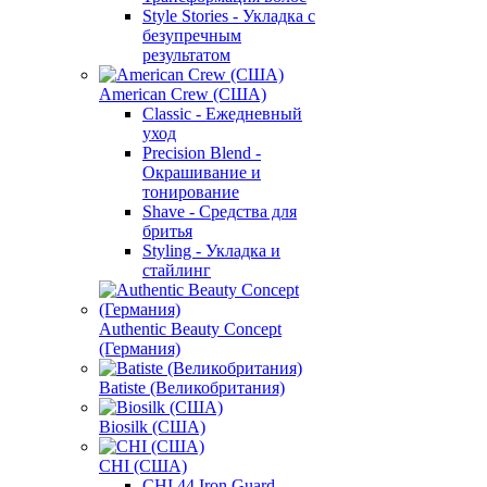
Style Stories - Укладка с
безупречным
результатом
American Crew (США)
Classic - Ежедневный
уход
Precision Blend -
Окрашивание и
тонирование
Shave - Средства для
бритья
Styling - Укладка и
стайлинг
Authentic Beauty Concept
(Германия)
Batiste (Великобритания)
Biosilk (США)
CHI (США)
CHI 44 Iron Guard -