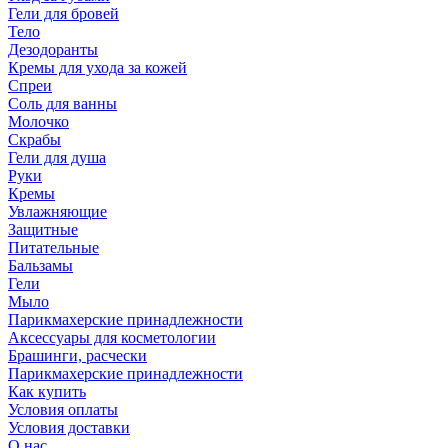
Гели для бровей
Тело
Дезодоранты
Кремы для ухода за кожей
Спреи
Соль для ванны
Молочко
Скрабы
Гели для душа
Руки
Кремы
Увлажняющие
Защитные
Питательные
Бальзамы
Гели
Мыло
Парикмахерские принадлежности
Аксессуары для косметологии
Брашинги, расчески
Парикмахерские принадлежности
Как купить
Условия оплаты
Условия доставки
О нас