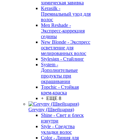
химическая завивка
Kerasilk -
Премиальный уход для
волос
Men Reshade -
Экспресс-коррекция
седины
New Blonde - Экспресс
осветление для
мелированных волос
Stylesign - Стайлинг
System -
Дополнительные
продукты при
окрашивании
Topchic - Стойкая
крем-краска
+ ЕЩЕ 8
Greymy (Швейцария)
Shine - Свет и блеск
изнутри
Style - Средства
укладки волос
Color - Линия для