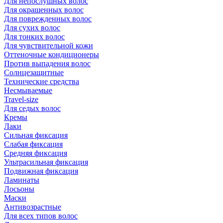
Для непослушных волос
Для окрашенных волос
Для поврежденных волос
Для сухих волос
Для тонких волос
Для чувствительной кожи
Оттеночные кондиционеры
Против выпадения волос
Солнцезащитные
Технические средства
Несмываемые
Travel-size
Для седых волос
Кремы
Лаки
Сильная фиксация
Слабая фиксация
Средняя фиксация
Ультрасильная фиксация
Подвижная фиксация
Ламинаты
Лосьоны
Маски
Антивозрастные
Для всех типов волос