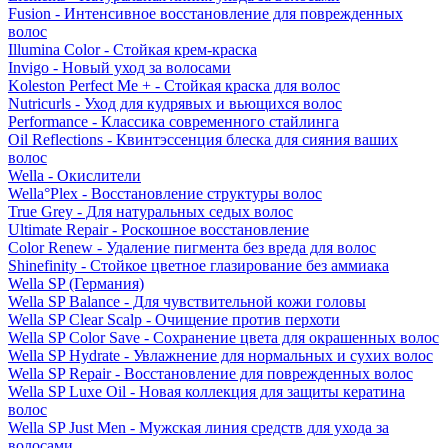
Fusion - Интенсивное восстановление для поврежденных
волос
Illumina Color - Стойкая крем-краска
Invigo - Новый уход за волосами
Koleston Perfect Me + - Стойкая краска для волос
Nutricurls - Уход для кудрявых и вьющихся волос
Performance - Классика современного стайлинга
Oil Reflections - Квинтэссенция блеска для сияния ваших
волос
Wella - Окислители
Wella°Plex - Восстановление структуры волос
True Grey - Для натуральных седых волос
Ultimate Repair - Роскошное восстановление
Color Renew - Удаление пигмента без вреда для волос
Shinefinity - Стойкое цветное глазирование без аммиака
Wella SP (Германия)
Wella SP Balance - Для чувствительной кожи головы
Wella SP Clear Scalp - Очищение против перхоти
Wella SP Color Save - Сохранение цвета для окрашенных волос
Wella SP Hydrate - Увлажнение для нормальных и сухих волос
Wella SP Repair - Восстановление для поврежденных волос
Wella SP Luxe Oil - Новая коллекция для защиты кератина
волос
Wella SP Just Men - Мужская линия средств для ухода за
волосами