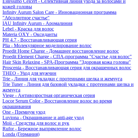
Estessimo Celcert - Селективная линия ухода за волосами и
кожей головы
Infinity Aurum Salon Care - Инновационная программа
"Абсолютное счастье"
IAU Infinity Aurum - Аромалиния
Lebel - Краска для волос
Materia OXY - Оксиданты
PH 4.7 - Восстанавливающая серия
Plia - Молекулярное моделирование волос
Proedit Home Charge - Домашнее восстановление волос
Proedit Element Charge - СПА-программа "Счастье для волос"
Hair Skin Relaxing - SPA-Программа "Здоровая кожа головы"
Proscenia - Восстанавливающая серия для окрашенных волос
THEO - Уход для мужчин
Trie - Линия для укладки с протеинами шелка и жемчуга
Trie Tuner - Линия для базовой укладки с протеинами шелка и
жемчуга
Viege - Антивозростная органическая серия
Locor Serum Color - Восстановление волос во время
окрашивания
One - Премиум уход
Luviona - Окрашивание и anti-age уход
Moii - Средства для волос и рук
Rufor - Бережное выпрямление волос
Londa (Германия)