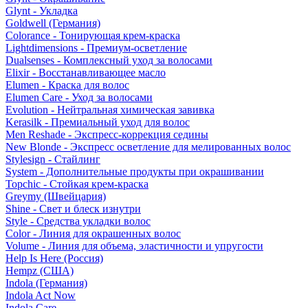
Glynt - Укладка
Goldwell (Германия)
Colorance - Тонирующая крем-краска
Lightdimensions - Премиум-осветление
Dualsenses - Комплексный уход за волосами
Elixir - Восстанавливающее масло
Elumen - Краска для волос
Elumen Care - Уход за волосами
Evolution - Нейтральная химическая завивка
Kerasilk - Премиальный уход для волос
Men Reshade - Экспресс-коррекция седины
New Blonde - Экспресс осветление для мелированных волос
Stylesign - Стайлинг
System - Дополнительные продукты при окрашивании
Topchic - Стойкая крем-краска
Greymy (Швейцария)
Shine - Свет и блеск изнутри
Style - Средства укладки волос
Color - Линия для окрашенных волос
Volume - Линия для объема, эластичности и упругости
Help Is Here (Россия)
Hempz (США)
Indola (Германия)
Indola Act Now
Indola Care