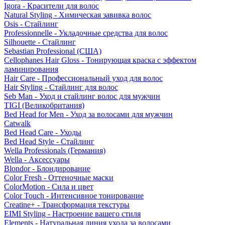
Igora - Красители для волос
Natural Styling - Химическая завивка волос
Osis - Стайлинг
Professionnelle - Укладочные средства для волос
Silhouette - Стайлинг
Sebastian Professional (США)
Cellophanes Hair Gloss - Тонирующая краска с эффектом
ламинирования
Hair Care - Профессиональный уход для волос
Hair Styling - Стайлинг для волос
Seb Man - Уход и стайлинг волос для мужчин
TIGI (Великобритания)
Bed Head for Men - Уход за волосами для мужчин
Catwalk
Bed Head Care - Уходы
Bed Head Style - Стайлинг
Wella Professionals (Германия)
Wella - Аксессуары
Blondor - Блондирование
Color Fresh - Оттеночные маски
ColorMotion - Сила и цвет
Color Touch - Интенсивное тонирование
Creatine+ - Трансформация текстуры
EIMI Styling - Настроение вашего стиля
Elements - Натуральная линия ухода за волосами