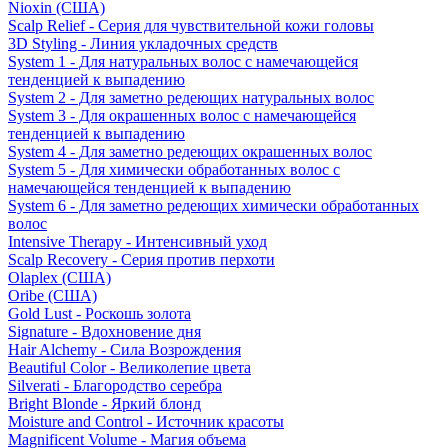
Nioxin (США)
Scalp Relief - Серия для чувствительной кожи головы
3D Styling - Линия укладочных средств
System 1 - Для натуральных волос с намечающейся
тенденцией к выпадению
System 2 - Для заметно редеющих натуральных волос
System 3 - Для окрашенных волос с намечающейся
тенденцией к выпадению
System 4 - Для заметно редеющих окрашенных волос
System 5 - Для химически обработанных волос с
намечающейся тенденцией к выпадению
System 6 - Для заметно редеющих химически обработанных
волос
Intensive Therapy - Интенсивный уход
Scalp Recovery - Серия против перхоти
Olaplex (США)
Oribe (США)
Gold Lust - Роскошь золота
Signature - Вдохновение дня
Hair Alchemy - Сила Возрождения
Beautiful Color - Великолепие цвета
Silverati - Благородство серебра
Bright Blonde - Яркий блонд
Moisture and Control - Источник красоты
Magnificent Volume - Магия объема