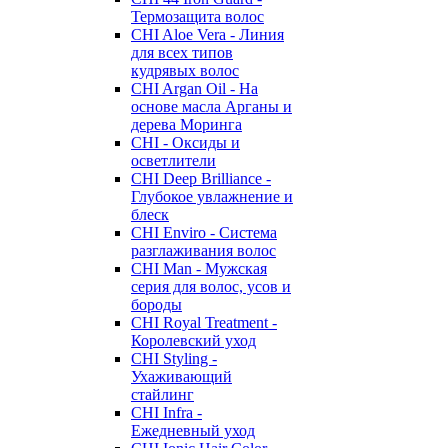
Термозащита волос
CHI Aloe Vera - Линия
для всех типов
кудрявых волос
CHI Argan Oil - На
основе масла Арганы и
дерева Моринга
CHI - Оксиды и
осветлители
CHI Deep Brilliance -
Глубокое увлажнение и
блеск
CHI Enviro - Система
разглаживания волос
CHI Man - Мужская
серия для волос, усов и
бороды
CHI Royal Treatment -
Королевский уход
CHI Styling -
Ухаживающий
стайлинг
CHI Infra -
Ежедневный уход