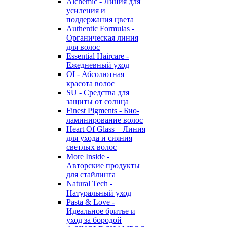
Alchemic - Линия для
усиления и
поддержания цвета
Authentic Formulas -
Органическая линия
для волос
Essential Haircare -
Eжедневный уход
OI - Абсолютная
красота волос
SU - Средства для
защиты от солнца
Finest Pigments - Био-
ламинирование волос
Heart Of Glass – Линия
для ухода и сияния
светлых волос
More Inside -
Авторские продукты
для стайлинга
Natural Tech -
Натуральный уход
Pasta & Love -
Идеальное бритье и
уход за бородой