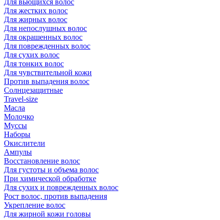
Для вьющихся волос
Для жестких волос
Для жирных волос
Для непослушных волос
Для окрашенных волос
Для поврежденных волос
Для сухих волос
Для тонких волос
Для чувствительной кожи
Против выпадения волос
Солнцезащитные
Travel-size
Масла
Молочко
Муссы
Наборы
Окислители
Ампулы
Восстановление волос
Для густоты и объема волос
При химической обработке
Для сухих и поврежденных волос
Рост волос, против выпадения
Укрепление волос
Для жирной кожи головы