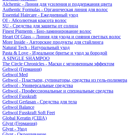
Alchemic - Линия для усиления и поддержания цвета
Authentic Formulas - Органическая линия для волос
Essential Haircare - Eжедневный уход
OI - Абсолютная красота волос
SU - Средства для защиты от солнца
Finest Pigments - Био-ламинирование волос
Heart Of Glass – Линия для ухода и сияния светлых волос
More Inside - Авторские продукты для стайлинга
Natural Tech - Натуральный уход
Pasta & Love - Идеальное бритье и уход за бородой
A SINGLE SHAMPOO
The Circle Chronicles - Маски с мгновенным эффектом
Gehwol (Германия)
Gehwol Med
Gehwol - Пластыри, супинаторы, средства из гель-полимера
Gehwol - Универсальные средства
Gehwol - Профессиональные и специальные средства
Gehwol Fusskraft
Gehwol Gerlasan - Средства для тела
Gehwol Balance
Gehwol Fusskraft Soft Feet
Global Keratin (США)
Glynt (Германия)
Glynt - Уход
Glynt - Окрашивание