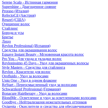
Serene Scalp - Истинная гармония
Supershine - Драгоценное сияние
Proraso (Италия)
RefectoCil (Австрия)
Reuzel (США)
Очищение волос
Стайлинг
Борода и усы
Бритье
Лицо
Revlon Professional (Испания)
Средства для окрашивания волос
Equave Instant Beauty - Мгновенная красота волос
Pro You - Для ухода и укладки волос
Revlonissimo 45 Days - Уход для окрашенных волосы
Style Masters - Средства для стайлинга
Revlon - Красители для волос
Orofluido - Уход за волосами
Uniq One - Уход в одном флаконе
ReStart - Переосмысленный уход за волосами
Schwarzkopf Professional (Германия)
Bonacure Hairtherapy - Уход за волосами
BlondMe - Осветление и уход за осветленными волосами
Goodbye - Нейтрализация нежелательных оттенков
Oxigenta - Окислители и средства для обесцвечивания