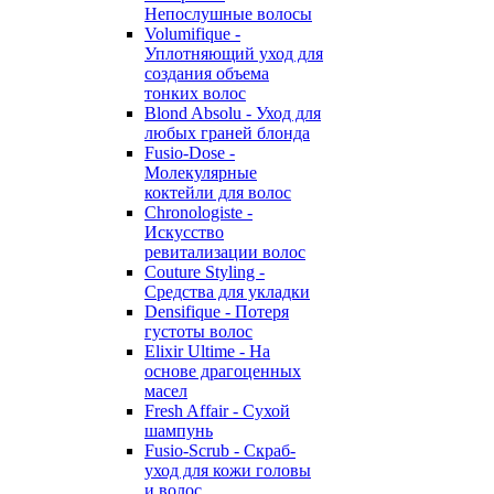
Непослушные волосы
Volumifique -
Уплотняющий уход для
создания объема
тонких волос
Blond Absolu - Уход для
любых граней блонда
Fusio-Dose -
Молекулярные
коктейли для волос
Chronologiste -
Искусство
ревитализации волос
Couture Styling -
Средства для укладки
Densifique - Потеря
густоты волос
Elixir Ultime - На
основе драгоценных
масел
Fresh Affair - Сухой
шампунь
Fusio-Scrub - Скраб-
уход для кожи головы
и волос