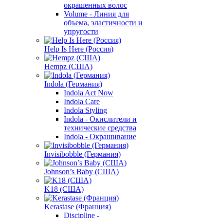
окрашенных волос
Volume - Линия для
объема, эластичности и
упругости
Help Is Here (Россия)
Hempz (США)
Indola (Германия)
Indola Act Now
Indola Care
Indola Styling
Indola - Окислители и
технические средства
Indola - Окрашивание
Invisibobble (Германия)
Johnson’s Baby (США)
K18 (США)
Kerastase (Франция)
Discipline -