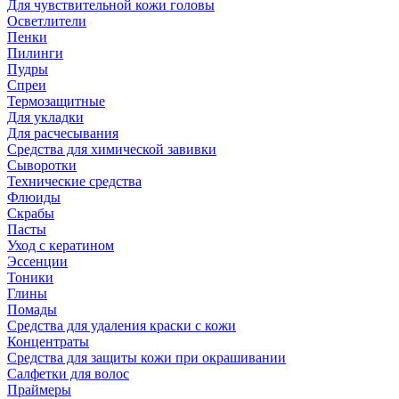
Для чувствительной кожи головы
Осветлители
Пенки
Пилинги
Пудры
Спреи
Термозащитные
Для укладки
Для расчесывания
Средства для химической завивки
Сыворотки
Технические средства
Флюиды
Скрабы
Пасты
Уход с кератином
Эссенции
Тоники
Глины
Помады
Средства для удаления краски с кожи
Концентраты
Средства для защиты кожи при окрашивании
Салфетки для волос
Праймеры