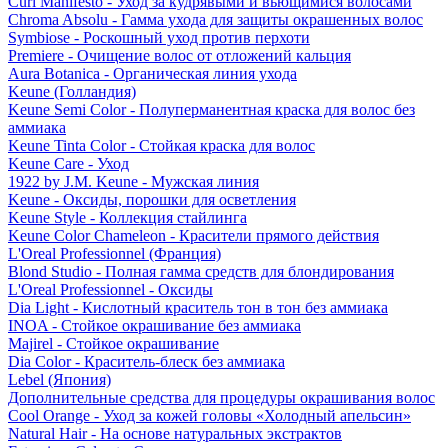
Curl Manifesto - Уход за кудрявыми и вьющимися волосами
Chroma Absolu - Гамма ухода для защиты окрашенных волос
Symbiose - Роскошный уход против перхоти
Premiere - Очищение волос от отложений кальция
Aura Botanica - Органическая линия ухода
Keune (Голландия)
Keune Semi Color - Полуперманентная краска для волос без
аммиака
Keune Tinta Color - Стойкая краска для волос
Keune Care - Уход
1922 by J.M. Keune - Мужская линия
Keune - Оксиды, порошки для осветления
Keune Style - Коллекция стайлинга
Keune Color Chameleon - Красители прямого действия
L'Oreal Professionnel (Франция)
Blond Studio - Полная гамма средств для блондирования
L'Oreal Professionnel - Оксиды
Dia Light - Кислотный краситель тон в тон без аммиака
INOA - Стойкое окрашивание без аммиака
Majirel - Стойкое окрашивание
Dia Color - Краситель-блеск без аммиака
Lebel (Япония)
Дополнительные средства для процедуры окрашивания волос
Cool Orange - Уход за кожей головы «Холодный апельсин»
Natural Hair - На основе натуральных экстрактов