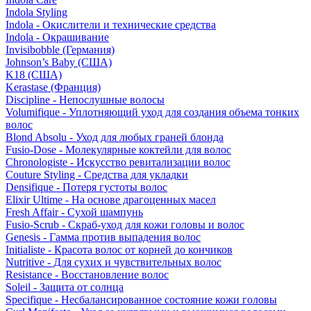
Indola Styling
Indola - Окислители и технические средства
Indola - Окрашивание
Invisibobble (Германия)
Johnson’s Baby (США)
K18 (США)
Kerastase (Франция)
Discipline - Непослушные волосы
Volumifique - Уплотняющий уход для создания объема тонких
волос
Blond Absolu - Уход для любых граней блонда
Fusio-Dose - Молекулярные коктейли для волос
Chronologiste - Искусство ревитализации волос
Couture Styling - Средства для укладки
Densifique - Потеря густоты волос
Elixir Ultime - На основе драгоценных масел
Fresh Affair - Сухой шампунь
Fusio-Scrub - Скраб-уход для кожи головы и волос
Genesis - Гамма против выпадения волос
Initialiste - Красота волос от корней до кончиков
Nutritive - Для сухих и чувствительных волос
Resistance - Восстановление волос
Soleil - Защита от солнца
Specifique - Несбалансированное состояние кожи головы