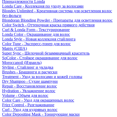
Принадлежности Londa
Londa Care - Коллекция по уходу за волосами
Blondes Unlimited - Креативная система для осветления волос
без фольги
Blondoran Blonding Powder - Препараты для осветления волос
Color Switch - Оттеночная краска прямого действия
Curl & Londa Form - Текстурирование
Londa Color - Окрашивание для волос
Londa Style - Новая коллекция стайлинга
Color Tune - Экспресс-тонер для волос
Matrix (США)
Super Sync - Щелочной безаммиачный краситель
SoColor - Стойкое окрашивание для волос
Moroccanoil (Израиль)
Styling - Стайлинг и укладка
Brushes - Брашинги и расчески
Treatment - Уход за волосами и кожей головы
Dry Shampoo - Сухие шампуни
Repair - Восстановление волос
Hydration - Увлажнение волос
Volume - Объем для волос
Color Care - Уход для окрашенных волос
Frizz Control - Разглаживание
Curl - Уход для кудрявых волос
Color Depositing Mask - Тонирующие маски