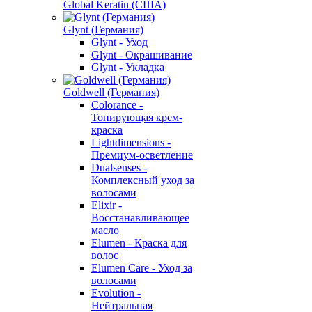
Global Keratin (США)
Glynt (Германия)
Glynt - Уход
Glynt - Окрашивание
Glynt - Укладка
Goldwell (Германия)
Colorance -
Тонирующая крем-
краска
Lightdimensions -
Премиум-осветление
Dualsenses -
Комплексный уход за
волосами
Elixir -
Восстанавливающее
масло
Elumen - Краска для
волос
Elumen Care - Уход за
волосами
Evolution -
Нейтральная