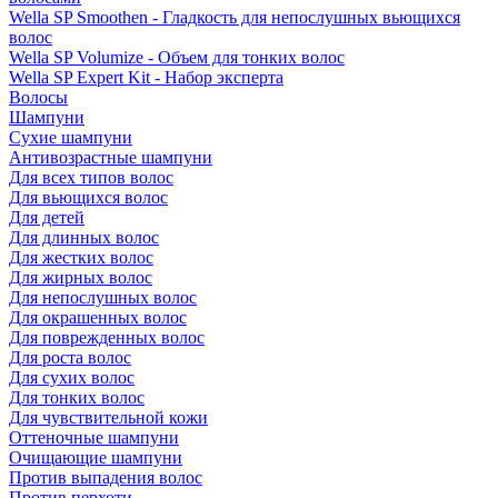
Wella SP Smoothen - Гладкость для непослушных вьющихся
волос
Wella SP Volumize - Объем для тонких волос
Wella SP Expert Kit - Набор эксперта
Волосы
Шампуни
Сухие шампуни
Антивозрастные шампуни
Для всех типов волос
Для вьющихся волос
Для детей
Для длинных волос
Для жестких волос
Для жирных волос
Для непослушных волос
Для окрашенных волос
Для поврежденных волос
Для роста волос
Для сухих волос
Для тонких волос
Для чувствительной кожи
Оттеночные шампуни
Очищающие шампуни
Против выпадения волос
Против перхоти