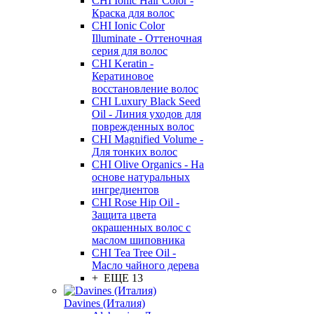
CHI Ionic Hair Color -
Краска для волос
CHI Ionic Color
Illuminate - Оттеночная
серия для волос
CHI Keratin -
Кератиновое
восстановление волос
CHI Luxury Black Seed
Oil - Линия уходов для
поврежденных волос
CHI Magnified Volume -
Для тонких волос
CHI Olive Organics - На
основе натуральных
ингредиентов
CHI Rose Hip Oil -
Защита цвета
окрашенных волос с
маслом шиповника
CHI Tea Tree Oil -
Масло чайного дерева
+ ЕЩЕ 13
Davines (Италия)