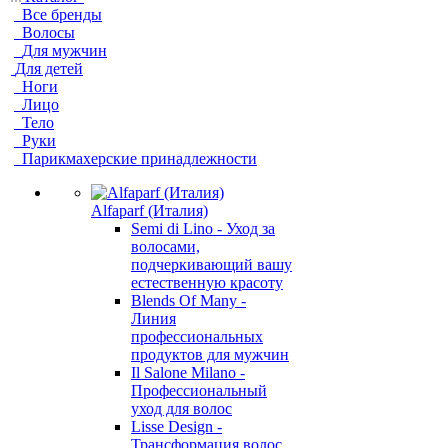
Все бренды
Волосы
Для мужчин
Для детей
Ноги
Лицо
Тело
Руки
Парикмахерские принадлежности
Alfaparf (Италия)
Semi di Lino - Уход за
волосами,
подчеркивающий вашу
естественную красоту
Blends Of Many -
Линия
профессиональных
продуктов для мужчин
Il Salone Milano -
Профессиональный
уход для волос
Lisse Design -
Трансформация волос