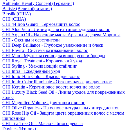
Authentic Beauty Concept (Германия)
Batiste (Великобритания)
Biosilk (США)
CHI (США)
CHI 44 Iron Guard - Термозащита волос
CHI Aloe Vera - Линия для всех типов кудрявых волос
CHI Argan Oil - На основе масла Арганы и дерева Моринга
CHI - Оксиды и осветлители
CHI Deep Brilliance - Глубокое увлажнение и блеск
CHI Enviro - Система разглаживания волос
CHI Man - Мужская серия для волос, усов и бороды
CHI Royal Treatment - Королевский уход
CHI Styling - Ухаживающий стайлинг
CHI Infra - Ежедневный уход
CHI Ionic Hair Color - Краска для волос
CHI Ionic Color Illuminate - Оттеночная серия для волос
CHI Keratin - Кератиновое восстановление волос
CHI Luxury Black Seed Oil - Линия уходов для поврежденных
волос
CHI Magnified Volume - Для тонких волос
CHI Olive Organics - На основе натуральных ингредиентов
CHI Rose Hip Oil - Защита цвета окрашенных волос с маслом
шиповника
CHI Tea Tree Oil - Масло чайного дерева
Davines (Италия)