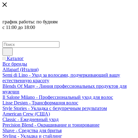
график работы:
по будням
с 11:00 до 18:00
Каталог
Все бренды
Alfaparf (Италия)
Semi di Lino - Уход за волосами, подчеркивающий вашу
естественную красоту
Blends Of Many - Линия профессиональных продуктов для
мужчин
Il Salone Milano - Профессиональный уход для волос
Lisse Design - Трансформация волос
Style Stories - Укладка с безупречным результатом
American Crew (США)
Classic - Ежедневный уход
Precision Blend - Окрашивание и тонирование
Shave - Средства для бритья
Styling - Укладка и стайлинг