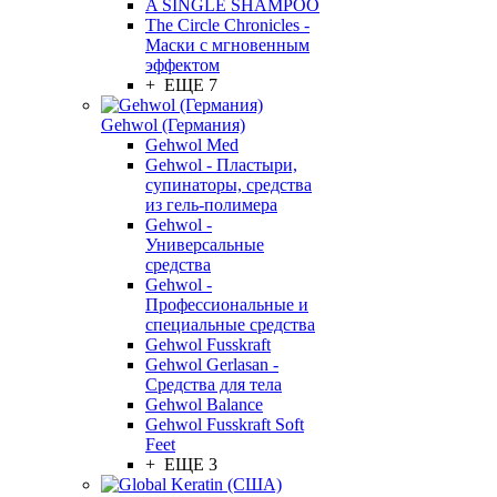
A SINGLE SHAMPOO
The Circle Chronicles -
Маски с мгновенным
эффектом
+ ЕЩЕ 7
Gehwol (Германия)
Gehwol Med
Gehwol - Пластыри,
супинаторы, средства
из гель-полимера
Gehwol -
Универсальные
средства
Gehwol -
Профессиональные и
специальные средства
Gehwol Fusskraft
Gehwol Gerlasan -
Средства для тела
Gehwol Balance
Gehwol Fusskraft Soft
Feet
+ ЕЩЕ 3