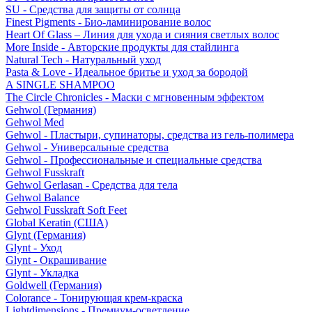
SU - Средства для защиты от солнца
Finest Pigments - Био-ламинирование волос
Heart Of Glass – Линия для ухода и сияния светлых волос
More Inside - Авторские продукты для стайлинга
Natural Tech - Натуральный уход
Pasta & Love - Идеальное бритье и уход за бородой
A SINGLE SHAMPOO
The Circle Chronicles - Маски с мгновенным эффектом
Gehwol (Германия)
Gehwol Med
Gehwol - Пластыри, супинаторы, средства из гель-полимера
Gehwol - Универсальные средства
Gehwol - Профессиональные и специальные средства
Gehwol Fusskraft
Gehwol Gerlasan - Средства для тела
Gehwol Balance
Gehwol Fusskraft Soft Feet
Global Keratin (США)
Glynt (Германия)
Glynt - Уход
Glynt - Окрашивание
Glynt - Укладка
Goldwell (Германия)
Colorance - Тонирующая крем-краска
Lightdimensions - Премиум-осветление