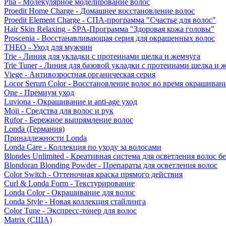
Plia - Молекулярное моделирование волос
Proedit Home Charge - Домашнее восстановление волос
Proedit Element Charge - СПА-программа "Счастье для волос"
Hair Skin Relaxing - SPA-Программа "Здоровая кожа головы"
Proscenia - Восстанавливающая серия для окрашенных волос
THEO - Уход для мужчин
Trie - Линия для укладки с протеинами шелка и жемчуга
Trie Tuner - Линия для базовой укладки с протеинами шелка и 
Viege - Антивозростная органическая серия
Locor Serum Color - Восстановление волос во время окрашиван
One - Премиум уход
Luviona - Окрашивание и anti-age уход
Moii - Средства для волос и рук
Rufor - Бережное выпрямление волос
Londa (Германия)
Принадлежности Londa
Londa Care - Коллекция по уходу за волосами
Blondes Unlimited - Креативная система для осветления волос б
Blondoran Blonding Powder - Препараты для осветления волос
Color Switch - Оттеночная краска прямого действия
Curl & Londa Form - Текстурирование
Londa Color - Окрашивание для волос
Londa Style - Новая коллекция стайлинга
Color Tune - Экспресс-тонер для волос
Matrix (США)