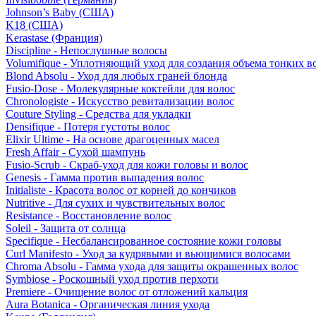
Johnson’s Baby (США)
K18 (США)
Kerastase (Франция)
Discipline - Непослушные волосы
Volumifique - Уплотняющий уход для создания объема тонких в
Blond Absolu - Уход для любых граней блонда
Fusio-Dose - Молекулярные коктейли для волос
Chronologiste - Искусство ревитализации волос
Couture Styling - Средства для укладки
Densifique - Потеря густоты волос
Elixir Ultime - На основе драгоценных масел
Fresh Affair - Сухой шампунь
Fusio-Scrub - Скраб-уход для кожи головы и волос
Genesis - Гамма против выпадения волос
Initialiste - Красота волос от корней до кончиков
Nutritive - Для сухих и чувствительных волос
Resistance - Восстановление волос
Soleil - Защита от солнца
Specifique - Несбалансированное состояние кожи головы
Curl Manifesto - Уход за кудрявыми и вьющимися волосами
Chroma Absolu - Гамма ухода для защиты окрашенных волос
Symbiose - Роскошный уход против перхоти
Premiere - Очищение волос от отложений кальция
Aura Botanica - Органическая линия ухода