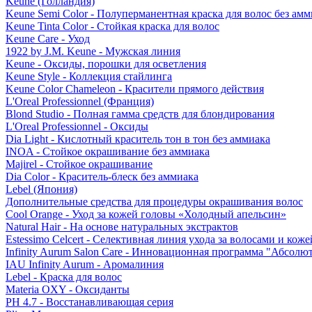
Keune (Голландия)
Keune Semi Color - Полуперманентная краска для волос без амм
Keune Tinta Color - Стойкая краска для волос
Keune Care - Уход
1922 by J.M. Keune - Мужская линия
Keune - Оксиды, порошки для осветления
Keune Style - Коллекция стайлинга
Keune Color Chameleon - Красители прямого действия
L'Oreal Professionnel (Франция)
Blond Studio - Полная гамма средств для блондирования
L'Oreal Professionnel - Оксиды
Dia Light - Кислотный краситель тон в тон без аммиака
INOA - Стойкое окрашивание без аммиака
Majirel - Стойкое окрашивание
Dia Color - Краситель-блеск без аммиака
Lebel (Япония)
Дополнительные средства для процедуры окрашивания волос
Cool Orange - Уход за кожей головы «Холодный апельсин»
Natural Hair - На основе натуральных экстрактов
Estessimo Celcert - Селективная линия ухода за волосами и кож
Infinity Aurum Salon Care - Инновационная программа "Абсолют
IAU Infinity Aurum - Аромалиния
Lebel - Краска для волос
Materia OXY - Оксиданты
PH 4.7 - Восстанавливающая серия