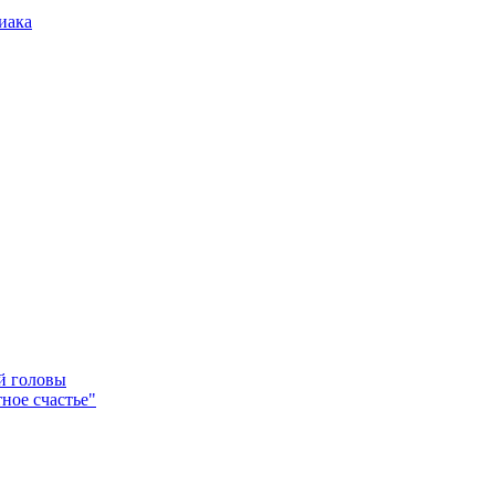
иака
ей головы
ное счастье"