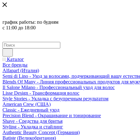
график работы:
по будням
с 11:00 до 18:00
Каталог
Все бренды
Alfaparf (Италия)
Semi di Lino - Уход за волосами, подчеркивающий вашу естест
Blends Of Many - Линия профессиональных продуктов для муж
Il Salone Milano - Профессиональный уход для волос
Lisse Design - Трансформация волос
Style Stories - Укладка с безупречным результатом
American Crew (США)
Classic - Ежедневный уход
Precision Blend - Окрашивание и тонирование
Shave - Средства для бритья
Styling - Укладка и стайлинг
Authentic Beauty Concept (Германия)
Batiste (Великобритания)