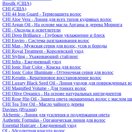
Biosilk (США)
CHI (США)
CHI 44 Iron Guard - Термозащита волос
CHI Aloe Vera - Линия для всех типов кудрявых волос
CHI Argan Oil - На основе масла Арганы и дерева Моринга
CHI - Оксиды и осветлители
CHI Deep Brilliance - Глубокое увлажнение и блеск
CHI Enviro - Система разглаживания волос
CHI Man - Мужская серия для волос, усов и бороды
CHI Royal Treatment - Королевский уход
CHI Styling - Ухаживающий стайлинг
CHI Infra - Ежедневный уход
CHI Ionic Hair Color - Краска для волос
CHI Ionic Color Illuminate - Оттеночная серия для волос
CHI Keratin - Кератиновое восстановление волос
CHI Luxury Black Seed Oil - Линия уходов для поврежденных в
CHI Magnified Volume - Для тонких волос
CHI Olive Organics - На основе натуральных ингредиентов
CHI Rose Hip Oil - Защита цвета окрашенных волос с маслом 
CHI Tea Tree Oil - Масло чайного дерева
Davines (Италия)
Alchemic - Линия для усиления и поддержания цвета
Authentic Formulas - Органическая линия для волос
Essential Haircare - Eжедневный уход
OI - Абсолютная красота волос