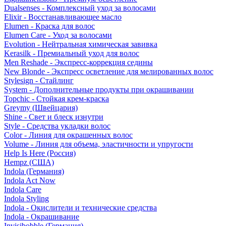
Dualsenses - Комплексный уход за волосами
Elixir - Восстанавливающее масло
Elumen - Краска для волос
Elumen Care - Уход за волосами
Evolution - Нейтральная химическая завивка
Kerasilk - Премиальный уход для волос
Men Reshade - Экспресс-коррекция седины
New Blonde - Экспресс осветление для мелированных волос
Stylesign - Стайлинг
System - Дополнительные продукты при окрашивании
Topchic - Стойкая крем-краска
Greymy (Швейцария)
Shine - Свет и блеск изнутри
Style - Средства укладки волос
Color - Линия для окрашенных волос
Volume - Линия для объема, эластичности и упругости
Help Is Here (Россия)
Hempz (США)
Indola (Германия)
Indola Act Now
Indola Care
Indola Styling
Indola - Окислители и технические средства
Indola - Окрашивание
Invisibobble (Германия)