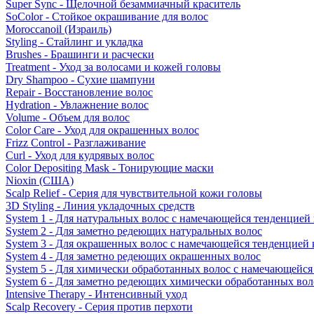
Super Sync - Щелочной безаммиачный краситель
SoColor - Стойкое окрашивание для волос
Moroccanoil (Израиль)
Styling - Стайлинг и укладка
Brushes - Брашинги и расчески
Treatment - Уход за волосами и кожей головы
Dry Shampoo - Сухие шампуни
Repair - Восстановление волос
Hydration - Увлажнение волос
Volume - Объем для волос
Color Care - Уход для окрашенных волос
Frizz Control - Разглаживание
Curl - Уход для кудрявых волос
Color Depositing Mask - Тонирующие маски
Nioxin (США)
Scalp Relief - Серия для чувствительной кожи головы
3D Styling - Линия укладочных средств
System 1 - Для натуральных волос с намечающейся тенденцией
System 2 - Для заметно редеющих натуральных волос
System 3 - Для окрашенных волос с намечающейся тенденцией
System 4 - Для заметно редеющих окрашенных волос
System 5 - Для химически обработанных волос с намечающейс
System 6 - Для заметно редеющих химически обработанных вол
Intensive Therapy - Интенсивный уход
Scalp Recovery - Серия против перхоти