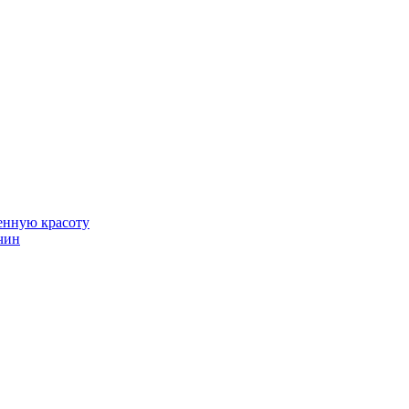
венную красоту
чин