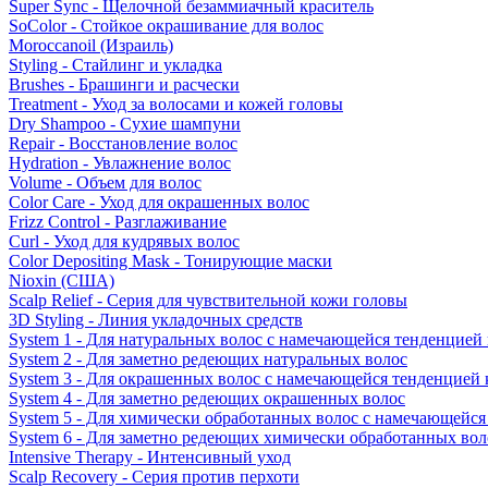
Super Sync - Щелочной безаммиачный краситель
SoColor - Стойкое окрашивание для волос
Moroccanoil (Израиль)
Styling - Стайлинг и укладка
Brushes - Брашинги и расчески
Treatment - Уход за волосами и кожей головы
Dry Shampoo - Сухие шампуни
Repair - Восстановление волос
Hydration - Увлажнение волос
Volume - Объем для волос
Color Care - Уход для окрашенных волос
Frizz Control - Разглаживание
Curl - Уход для кудрявых волос
Color Depositing Mask - Тонирующие маски
Nioxin (США)
Scalp Relief - Серия для чувствительной кожи головы
3D Styling - Линия укладочных средств
System 1 - Для натуральных волос с намечающейся тенденцией
System 2 - Для заметно редеющих натуральных волос
System 3 - Для окрашенных волос с намечающейся тенденцией
System 4 - Для заметно редеющих окрашенных волос
System 5 - Для химически обработанных волос с намечающейс
System 6 - Для заметно редеющих химически обработанных вол
Intensive Therapy - Интенсивный уход
Scalp Recovery - Серия против перхоти