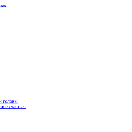
иака
ей головы
ное счастье"