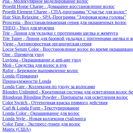
Plia - Молекулярное моделирование волос
Proedit Home Charge - Домашнее восстановление волос
Proedit Element Charge - СПА-программа "Счастье для волос"
Hair Skin Relaxing - SPA-Программа "Здоровая кожа головы"
Proscenia - Восстанавливающая серия для окрашенных волос
THEO - Уход для мужчин
Trie - Линия для укладки с протеинами шелка и жемчуга
Trie Tuner - Линия для базовой укладки с протеинами шелка и 
Viege - Антивозростная органическая серия
Locor Serum Color - Восстановление волос во время окрашиван
One - Премиум уход
Luviona - Окрашивание и anti-age уход
Moii - Средства для волос и рук
Rufor - Бережное выпрямление волос
Londa (Германия)
Принадлежности Londa
Londa Care - Коллекция по уходу за волосами
Blondes Unlimited - Креативная система для осветления волос б
Blondoran Blonding Powder - Препараты для осветления волос
Color Switch - Оттеночная краска прямого действия
Curl & Londa Form - Текстурирование
Londa Color - Окрашивание для волос
Londa Style - Новая коллекция стайлинга
Color Tune - Экспресс-тонер для волос
Matrix (США)