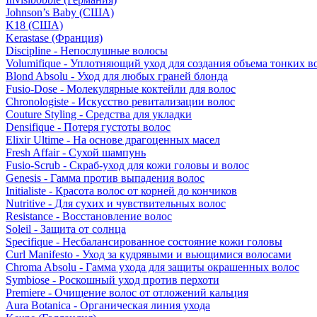
Johnson’s Baby (США)
K18 (США)
Kerastase (Франция)
Discipline - Непослушные волосы
Volumifique - Уплотняющий уход для создания объема тонких в
Blond Absolu - Уход для любых граней блонда
Fusio-Dose - Молекулярные коктейли для волос
Chronologiste - Искусство ревитализации волос
Couture Styling - Средства для укладки
Densifique - Потеря густоты волос
Elixir Ultime - На основе драгоценных масел
Fresh Affair - Сухой шампунь
Fusio-Scrub - Скраб-уход для кожи головы и волос
Genesis - Гамма против выпадения волос
Initialiste - Красота волос от корней до кончиков
Nutritive - Для сухих и чувствительных волос
Resistance - Восстановление волос
Soleil - Защита от солнца
Specifique - Несбалансированное состояние кожи головы
Curl Manifesto - Уход за кудрявыми и вьющимися волосами
Chroma Absolu - Гамма ухода для защиты окрашенных волос
Symbiose - Роскошный уход против перхоти
Premiere - Очищение волос от отложений кальция
Aura Botanica - Органическая линия ухода