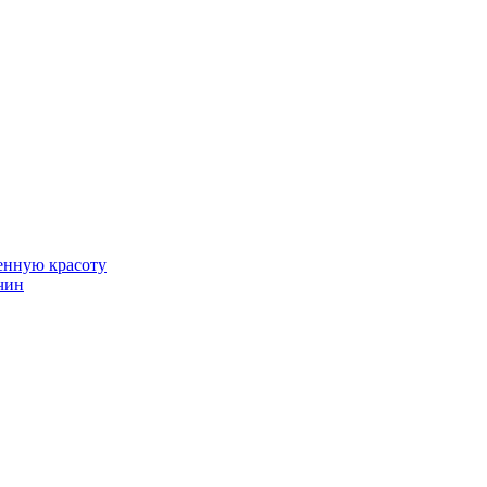
венную красоту
чин