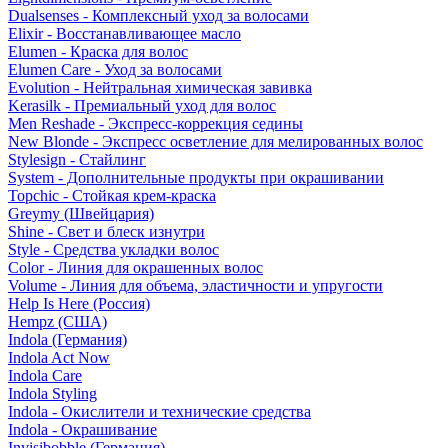
Dualsenses - Комплексный уход за волосами
Elixir - Восстанавливающее масло
Elumen - Краска для волос
Elumen Care - Уход за волосами
Evolution - Нейтральная химическая завивка
Kerasilk - Премиальный уход для волос
Men Reshade - Экспресс-коррекция седины
New Blonde - Экспресс осветление для мелированных волос
Stylesign - Стайлинг
System - Дополнительные продукты при окрашивании
Topchic - Стойкая крем-краска
Greymy (Швейцария)
Shine - Свет и блеск изнутри
Style - Средства укладки волос
Color - Линия для окрашенных волос
Volume - Линия для объема, эластичности и упругости
Help Is Here (Россия)
Hempz (США)
Indola (Германия)
Indola Act Now
Indola Care
Indola Styling
Indola - Окислители и технические средства
Indola - Окрашивание
Invisibobble (Германия)