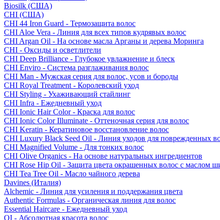
Biosilk (США)
CHI (США)
CHI 44 Iron Guard - Термозащита волос
CHI Aloe Vera - Линия для всех типов кудрявых волос
CHI Argan Oil - На основе масла Арганы и дерева Моринга
CHI - Оксиды и осветлители
CHI Deep Brilliance - Глубокое увлажнение и блеск
CHI Enviro - Система разглаживания волос
CHI Man - Мужская серия для волос, усов и бороды
CHI Royal Treatment - Королевский уход
CHI Styling - Ухаживающий стайлинг
CHI Infra - Ежедневный уход
CHI Ionic Hair Color - Краска для волос
CHI Ionic Color Illuminate - Оттеночная серия для волос
CHI Keratin - Кератиновое восстановление волос
CHI Luxury Black Seed Oil - Линия уходов для поврежденных в
CHI Magnified Volume - Для тонких волос
CHI Olive Organics - На основе натуральных ингредиентов
CHI Rose Hip Oil - Защита цвета окрашенных волос с маслом 
CHI Tea Tree Oil - Масло чайного дерева
Davines (Италия)
Alchemic - Линия для усиления и поддержания цвета
Authentic Formulas - Органическая линия для волос
Essential Haircare - Eжедневный уход
OI - Абсолютная красота волос