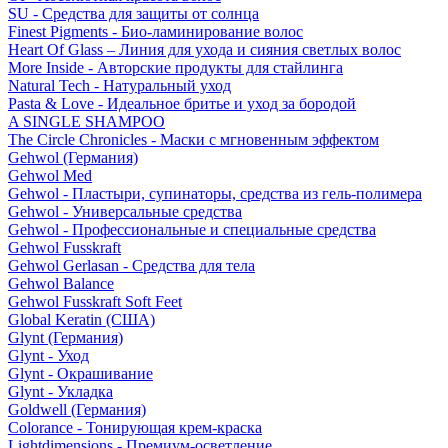
SU - Средства для защиты от солнца
Finest Pigments - Био-ламинирование волос
Heart Of Glass – Линия для ухода и сияния светлых волос
More Inside - Авторские продукты для стайлинга
Natural Tech - Натуральный уход
Pasta & Love - Идеальное бритье и уход за бородой
A SINGLE SHAMPOO
The Circle Chronicles - Маски с мгновенным эффектом
Gehwol (Германия)
Gehwol Med
Gehwol - Пластыри, супинаторы, средства из гель-полимера
Gehwol - Универсальные средства
Gehwol - Профессиональные и специальные средства
Gehwol Fusskraft
Gehwol Gerlasan - Средства для тела
Gehwol Balance
Gehwol Fusskraft Soft Feet
Global Keratin (США)
Glynt (Германия)
Glynt - Уход
Glynt - Окрашивание
Glynt - Укладка
Goldwell (Германия)
Colorance - Тонирующая крем-краска
Lightdimensions - Премиум-осветление