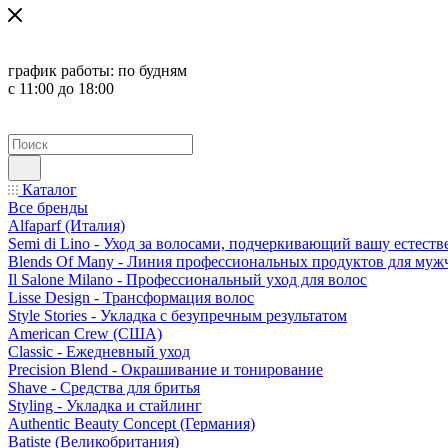
график работы:
по будням
с 11:00 до 18:00
Каталог
Все бренды
Alfaparf (Италия)
Semi di Lino - Уход за волосами, подчеркивающий вашу естест
Blends Of Many - Линия профессиональных продуктов для муж
Il Salone Milano - Профессиональный уход для волос
Lisse Design - Трансформация волос
Style Stories - Укладка с безупречным результатом
American Crew (США)
Classic - Ежедневный уход
Precision Blend - Окрашивание и тонирование
Shave - Средства для бритья
Styling - Укладка и стайлинг
Authentic Beauty Concept (Германия)
Batiste (Великобритания)