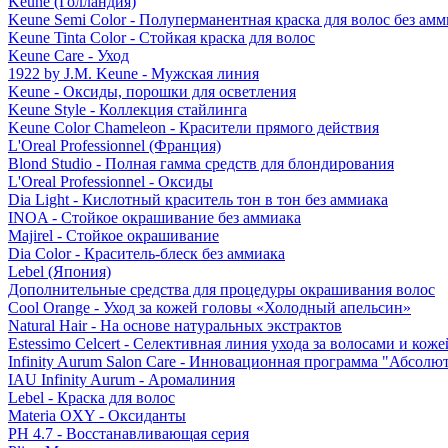
Keune (Голландия)
Keune Semi Color - Полуперманентная краска для волос без амм
Keune Tinta Color - Стойкая краска для волос
Keune Care - Уход
1922 by J.M. Keune - Мужская линия
Keune - Оксиды, порошки для осветления
Keune Style - Коллекция стайлинга
Keune Color Chameleon - Красители прямого действия
L'Oreal Professionnel (Франция)
Blond Studio - Полная гамма средств для блондирования
L'Oreal Professionnel - Оксиды
Dia Light - Кислотный краситель тон в тон без аммиака
INOA - Стойкое окрашивание без аммиака
Majirel - Стойкое окрашивание
Dia Color - Краситель-блеск без аммиака
Lebel (Япония)
Дополнительные средства для процедуры окрашивания волос
Cool Orange - Уход за кожей головы «Холодный апельсин»
Natural Hair - На основе натуральных экстрактов
Estessimo Celcert - Селективная линия ухода за волосами и кож
Infinity Aurum Salon Care - Инновационная программа "Абсолют
IAU Infinity Aurum - Аромалиния
Lebel - Краска для волос
Materia OXY - Оксиданты
PH 4.7 - Восстанавливающая серия