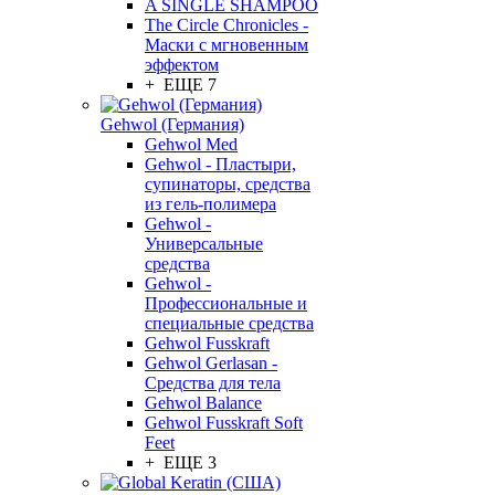
A SINGLE SHAMPOO
The Circle Chronicles -
Маски с мгновенным
эффектом
+ ЕЩЕ 7
Gehwol (Германия)
Gehwol Med
Gehwol - Пластыри,
супинаторы, средства
из гель-полимера
Gehwol -
Универсальные
средства
Gehwol -
Профессиональные и
специальные средства
Gehwol Fusskraft
Gehwol Gerlasan -
Средства для тела
Gehwol Balance
Gehwol Fusskraft Soft
Feet
+ ЕЩЕ 3