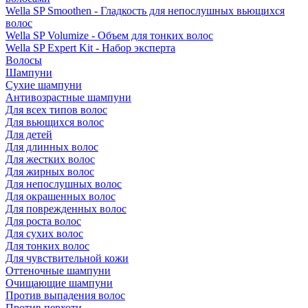
Wella SP Smoothen - Гладкость для непослушных вьющихся
волос
Wella SP Volumize - Объем для тонких волос
Wella SP Expert Kit - Набор эксперта
Волосы
Шампуни
Сухие шампуни
Антивозрастные шампуни
Для всех типов волос
Для вьющихся волос
Для детей
Для длинных волос
Для жестких волос
Для жирных волос
Для непослушных волос
Для окрашенных волос
Для поврежденных волос
Для роста волос
Для сухих волос
Для тонких волос
Для чувствительной кожи
Оттеночные шампуни
Очищающие шампуни
Против выпадения волос
Против перхоти