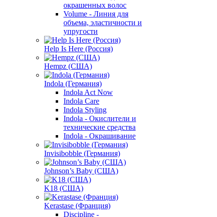
окрашенных волос
Volume - Линия для
объема, эластичности и
упругости
Help Is Here (Россия)
Hempz (США)
Indola (Германия)
Indola Act Now
Indola Care
Indola Styling
Indola - Окислители и
технические средства
Indola - Окрашивание
Invisibobble (Германия)
Johnson’s Baby (США)
K18 (США)
Kerastase (Франция)
Discipline -