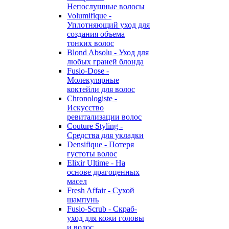
Непослушные волосы
Volumifique -
Уплотняющий уход для
создания объема
тонких волос
Blond Absolu - Уход для
любых граней блонда
Fusio-Dose -
Молекулярные
коктейли для волос
Chronologiste -
Искусство
ревитализации волос
Couture Styling -
Средства для укладки
Densifique - Потеря
густоты волос
Elixir Ultime - На
основе драгоценных
масел
Fresh Affair - Сухой
шампунь
Fusio-Scrub - Скраб-
уход для кожи головы
и волос