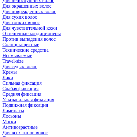
Для непослушных волос
Для окрашенных волос
Для поврежденных волос
Для сухих волос
Для тонких волос
Для чувствительной кожи
Оттеночные кондиционеры
Против выпадения волос
Солнцезащитные
Технические средства
Несмываемые
Travel-size
Для седых волос
Кремы
Лаки
Сильная фиксация
Слабая фиксация
Средняя фиксация
Ультрасильная фиксация
Подвижная фиксация
Ламинаты
Лосьоны
Маски
Антивозрастные
Для всех типов волос