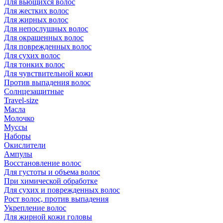
Для вьющихся волос
Для жестких волос
Для жирных волос
Для непослушных волос
Для окрашенных волос
Для поврежденных волос
Для сухих волос
Для тонких волос
Для чувствительной кожи
Против выпадения волос
Солнцезащитные
Travel-size
Масла
Молочко
Муссы
Наборы
Окислители
Ампулы
Восстановление волос
Для густоты и объема волос
При химической обработке
Для сухих и поврежденных волос
Рост волос, против выпадения
Укрепление волос
Для жирной кожи головы