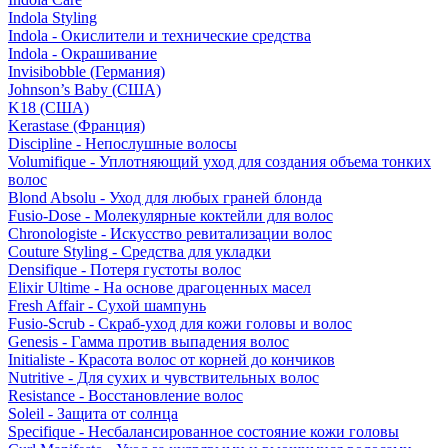
Indola Styling
Indola - Окислители и технические средства
Indola - Окрашивание
Invisibobble (Германия)
Johnson’s Baby (США)
K18 (США)
Kerastase (Франция)
Discipline - Непослушные волосы
Volumifique - Уплотняющий уход для создания объема тонких
волос
Blond Absolu - Уход для любых граней блонда
Fusio-Dose - Молекулярные коктейли для волос
Chronologiste - Искусство ревитализации волос
Couture Styling - Средства для укладки
Densifique - Потеря густоты волос
Elixir Ultime - На основе драгоценных масел
Fresh Affair - Сухой шампунь
Fusio-Scrub - Скраб-уход для кожи головы и волос
Genesis - Гамма против выпадения волос
Initialiste - Красота волос от корней до кончиков
Nutritive - Для сухих и чувствительных волос
Resistance - Восстановление волос
Soleil - Защита от солнца
Specifique - Несбалансированное состояние кожи головы