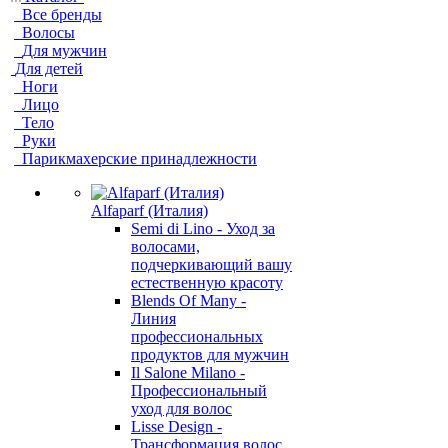
Все бренды
Волосы
Для мужчин
Для детей
Ноги
Лицо
Тело
Руки
Парикмахерские принадлежности
Alfaparf (Италия)
Semi di Lino - Уход за
волосами,
подчеркивающий вашу
естественную красоту
Blends Of Many -
Линия
профессиональных
продуктов для мужчин
Il Salone Milano -
Профессиональный
уход для волос
Lisse Design -
Трансформация волос