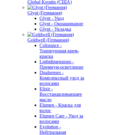
Global Keratin (США)
Glynt (Германия)
Glynt - Уход
Glynt - Окрашивание
Glynt - Укладка
Goldwell (Германия)
Colorance -
Тонирующая крем-
краска
Lightdimensions -
Премиум-осветление
Dualsenses -
Комплексный уход за
волосами
Elixir -
Восстанавливающее
масло
Elumen - Краска для
волос
Elumen Care - Уход за
волосами
Evolution -
Нейтральная