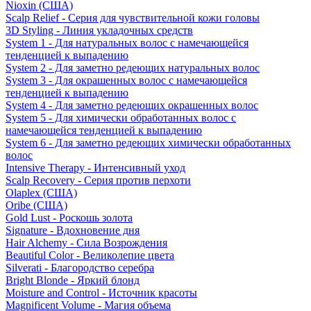
Nioxin (США)
Scalp Relief - Серия для чувствительной кожи головы
3D Styling - Линия укладочных средств
System 1 - Для натуральных волос с намечающейся
тенденцией к выпадению
System 2 - Для заметно редеющих натуральных волос
System 3 - Для окрашенных волос с намечающейся
тенденцией к выпадению
System 4 - Для заметно редеющих окрашенных волос
System 5 - Для химически обработанных волос с
намечающейся тенденцией к выпадению
System 6 - Для заметно редеющих химически обработанных
волос
Intensive Therapy - Интенсивный уход
Scalp Recovery - Серия против перхоти
Olaplex (США)
Oribe (США)
Gold Lust - Роскошь золота
Signature - Вдохновение дня
Hair Alchemy - Сила Возрождения
Beautiful Color - Великолепие цвета
Silverati - Благородство серебра
Bright Blonde - Яркий блонд
Moisture and Control - Источник красоты
Magnificent Volume - Магия объема