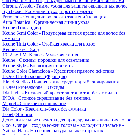
Curl Manifesto - Уход за кудрявыми и вьющимися волосами
Chroma Absolu - Гамма ухода для защиты окрашенных волос
Symbiose - Роскошный уход против перхоти
Premiere - Очищение волос от отложений кальция
Aura Botanica - Органическая линия ухода
Keune (Голландия)
Keune Semi Color - Полуперманентная краска для волос без
аммиака
Keune Tinta Color - Стойкая краска для волос
Keune Care - Уход
1922 by J.M. Keune - Мужская линия
Keune - Оксиды, порошки для осветления
Keune Style - Коллекция стайлинга
Keune Color Chameleon - Красители прямого действия
L'Oreal Professionnel (Франция)
Blond Studio - Полная гамма средств для блондирования
L'Oreal Professionnel - Оксиды
Dia Light - Кислотный краситель тон в тон без аммиака
INOA - Стойкое окрашивание без аммиака
Majirel - Стойкое окрашивание
Dia Color - Краситель-блеск без аммиака
Lebel (Япония)
Дополнительные средства для процедуры окрашивания волос
Cool Orange - Уход за кожей головы «Холодный апельсин»
Natural Hair - На основе натуральных экстрактов