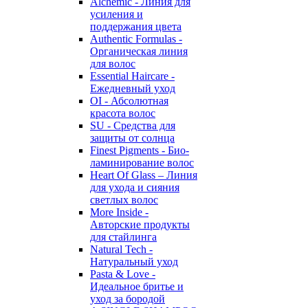
Alchemic - Линия для
усиления и
поддержания цвета
Authentic Formulas -
Органическая линия
для волос
Essential Haircare -
Eжедневный уход
OI - Абсолютная
красота волос
SU - Средства для
защиты от солнца
Finest Pigments - Био-
ламинирование волос
Heart Of Glass – Линия
для ухода и сияния
светлых волос
More Inside -
Авторские продукты
для стайлинга
Natural Tech -
Натуральный уход
Pasta & Love -
Идеальное бритье и
уход за бородой