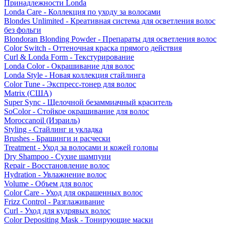
Принадлежности Londa
Londa Care - Коллекция по уходу за волосами
Blondes Unlimited - Креативная система для осветления волос
без фольги
Blondoran Blonding Powder - Препараты для осветления волос
Color Switch - Оттеночная краска прямого действия
Curl & Londa Form - Текстурирование
Londa Color - Окрашивание для волос
Londa Style - Новая коллекция стайлинга
Color Tune - Экспресс-тонер для волос
Matrix (США)
Super Sync - Щелочной безаммиачный краситель
SoColor - Стойкое окрашивание для волос
Moroccanoil (Израиль)
Styling - Стайлинг и укладка
Brushes - Брашинги и расчески
Treatment - Уход за волосами и кожей головы
Dry Shampoo - Сухие шампуни
Repair - Восстановление волос
Hydration - Увлажнение волос
Volume - Объем для волос
Color Care - Уход для окрашенных волос
Frizz Control - Разглаживание
Curl - Уход для кудрявых волос
Color Depositing Mask - Тонирующие маски