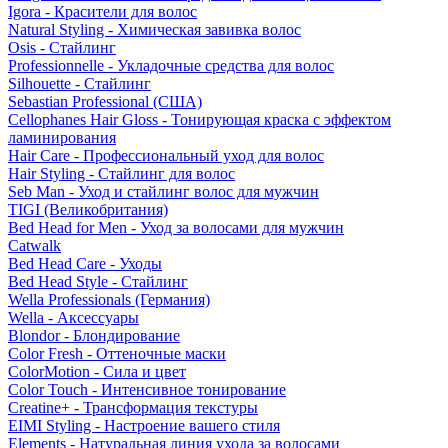
Igora - Красители для волос
Natural Styling - Химическая завивка волос
Osis - Стайлинг
Professionnelle - Укладочные средства для волос
Silhouette - Стайлинг
Sebastian Professional (США)
Cellophanes Hair Gloss - Тонирующая краска с эффектом
ламинирования
Hair Care - Профессиональный уход для волос
Hair Styling - Стайлинг для волос
Seb Man - Уход и стайлинг волос для мужчин
TIGI (Великобритания)
Bed Head for Men - Уход за волосами для мужчин
Catwalk
Bed Head Care - Уходы
Bed Head Style - Стайлинг
Wella Professionals (Германия)
Wella - Аксессуары
Blondor - Блондирование
Color Fresh - Оттеночные маски
ColorMotion - Сила и цвет
Color Touch - Интенсивное тонирование
Creatine+ - Трансформация текстуры
EIMI Styling - Настроение вашего стиля
Elements - Натуральная линия ухода за волосами