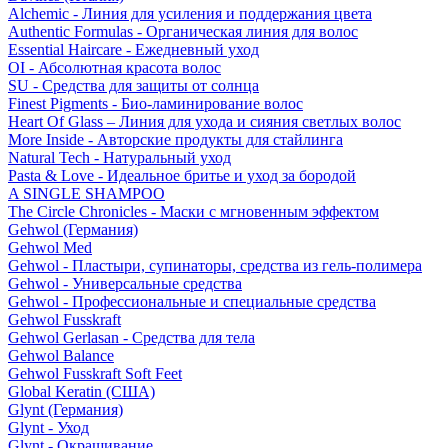
Alchemic - Линия для усиления и поддержания цвета
Authentic Formulas - Органическая линия для волос
Essential Haircare - Eжедневный уход
OI - Абсолютная красота волос
SU - Средства для защиты от солнца
Finest Pigments - Био-ламинирование волос
Heart Of Glass – Линия для ухода и сияния светлых волос
More Inside - Авторские продукты для стайлинга
Natural Tech - Натуральный уход
Pasta & Love - Идеальное бритье и уход за бородой
A SINGLE SHAMPOO
The Circle Chronicles - Маски с мгновенным эффектом
Gehwol (Германия)
Gehwol Med
Gehwol - Пластыри, супинаторы, средства из гель-полимера
Gehwol - Универсальные средства
Gehwol - Профессиональные и специальные средства
Gehwol Fusskraft
Gehwol Gerlasan - Средства для тела
Gehwol Balance
Gehwol Fusskraft Soft Feet
Global Keratin (США)
Glynt (Германия)
Glynt - Уход
Glynt - Окрашивание