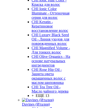
CHI Ionic Hair Color -
Краска для волос
CHI Ionic Color
Illuminate - Оттеночная
серия для волос
CHI Keratin -
Кератиновое
восстановление волос
CHI Luxury Black Seed
Oil - Линия уходов для
поврежденных волос
CHI Magnified Volume -
Для тонких волос
CHI Olive Organics - На
основе натуральных
ингредиентов
CHI Rose Hip Oil -
Защита цвета
окрашенных волос с
маслом шиповника
CHI Tea Tree Oil -
Масло чайного дерева
+ ЕЩЕ 13
Davines (Италия)