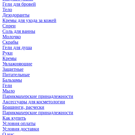
Гели для бровей
Тело
Дезодоранты
Кремы для ухода за кожей
Спреи
Соль для ванны
Молочко
Скрабы
Гели для душа
Руки
Кремы
Увлажняющие
Защитные
Питательные
Бальзамы
Гели
Мыло
Парикмахерские принадлежности
Аксессуары для косметологии
Брашинги, расчески
Парикмахерские принадлежности
Как купить
Условия оплаты
Условия доставки
О нас