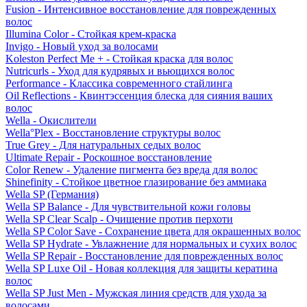
Fusion - Интенсивное восстановление для поврежденных
волос
Illumina Color - Стойкая крем-краска
Invigo - Новый уход за волосами
Koleston Perfect Me + - Стойкая краска для волос
Nutricurls - Уход для кудрявых и вьющихся волос
Performance - Классика современного стайлинга
Oil Reflections - Квинтэссенция блеска для сияния ваших
волос
Wella - Окислители
Wella°Plex - Восстановление структуры волос
True Grey - Для натуральных седых волос
Ultimate Repair - Роскошное восстановление
Color Renew - Удаление пигмента без вреда для волос
Shinefinity - Стойкое цветное глазирование без аммиака
Wella SP (Германия)
Wella SP Balance - Для чувствительной кожи головы
Wella SP Clear Scalp - Очищение против перхоти
Wella SP Color Save - Сохранение цвета для окрашенных волос
Wella SP Hydrate - Увлажнение для нормальных и сухих волос
Wella SP Repair - Восстановление для поврежденных волос
Wella SP Luxe Oil - Новая коллекция для защиты кератина
волос
Wella SP Just Men - Мужская линия средств для ухода за
волосами