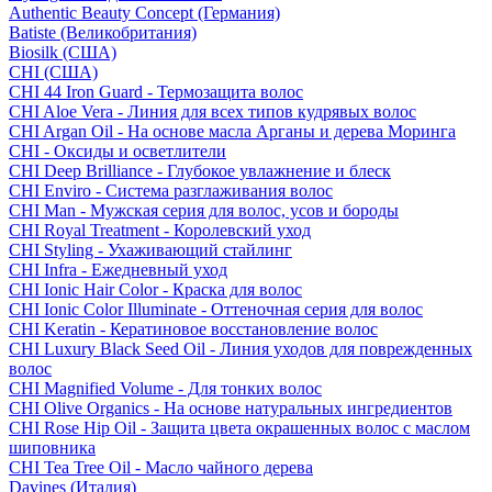
Authentic Beauty Concept (Германия)
Batiste (Великобритания)
Biosilk (США)
CHI (США)
CHI 44 Iron Guard - Термозащита волос
CHI Aloe Vera - Линия для всех типов кудрявых волос
CHI Argan Oil - На основе масла Арганы и дерева Моринга
CHI - Оксиды и осветлители
CHI Deep Brilliance - Глубокое увлажнение и блеск
CHI Enviro - Система разглаживания волос
CHI Man - Мужская серия для волос, усов и бороды
CHI Royal Treatment - Королевский уход
CHI Styling - Ухаживающий стайлинг
CHI Infra - Ежедневный уход
CHI Ionic Hair Color - Краска для волос
CHI Ionic Color Illuminate - Оттеночная серия для волос
CHI Keratin - Кератиновое восстановление волос
CHI Luxury Black Seed Oil - Линия уходов для поврежденных
волос
CHI Magnified Volume - Для тонких волос
CHI Olive Organics - На основе натуральных ингредиентов
CHI Rose Hip Oil - Защита цвета окрашенных волос с маслом
шиповника
CHI Tea Tree Oil - Масло чайного дерева
Davines (Италия)