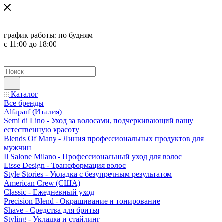
график работы:
по будням
с 11:00 до 18:00
Каталог
Все бренды
Alfaparf (Италия)
Semi di Lino - Уход за волосами, подчеркивающий вашу
естественную красоту
Blends Of Many - Линия профессиональных продуктов для
мужчин
Il Salone Milano - Профессиональный уход для волос
Lisse Design - Трансформация волос
Style Stories - Укладка с безупречным результатом
American Crew (США)
Classic - Ежедневный уход
Precision Blend - Окрашивание и тонирование
Shave - Средства для бритья
Styling - Укладка и стайлинг