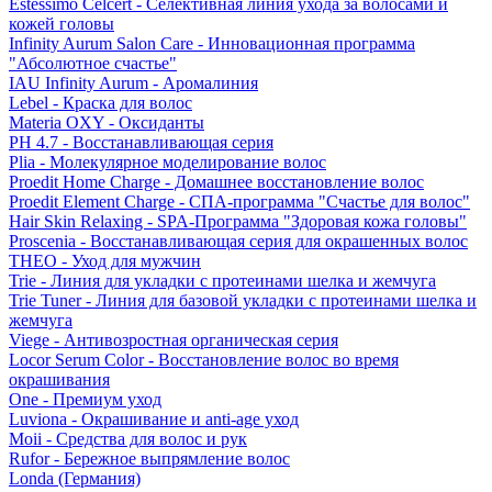
Estessimo Celcert - Селективная линия ухода за волосами и
кожей головы
Infinity Aurum Salon Care - Инновационная программа
"Абсолютное счастье"
IAU Infinity Aurum - Аромалиния
Lebel - Краска для волос
Materia OXY - Оксиданты
PH 4.7 - Восстанавливающая серия
Plia - Молекулярное моделирование волос
Proedit Home Charge - Домашнее восстановление волос
Proedit Element Charge - СПА-программа "Счастье для волос"
Hair Skin Relaxing - SPA-Программа "Здоровая кожа головы"
Proscenia - Восстанавливающая серия для окрашенных волос
THEO - Уход для мужчин
Trie - Линия для укладки с протеинами шелка и жемчуга
Trie Tuner - Линия для базовой укладки с протеинами шелка и
жемчуга
Viege - Антивозростная органическая серия
Locor Serum Color - Восстановление волос во время
окрашивания
One - Премиум уход
Luviona - Окрашивание и anti-age уход
Moii - Средства для волос и рук
Rufor - Бережное выпрямление волос
Londa (Германия)