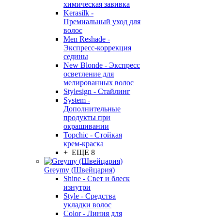
химическая завивка
Kerasilk -
Премиальный уход для
волос
Men Reshade -
Экспресс-коррекция
седины
New Blonde - Экспресс
осветление для
мелированных волос
Stylesign - Стайлинг
System -
Дополнительные
продукты при
окрашивании
Topchic - Стойкая
крем-краска
+ ЕЩЕ 8
Greymy (Швейцария)
Shine - Свет и блеск
изнутри
Style - Средства
укладки волос
Color - Линия для