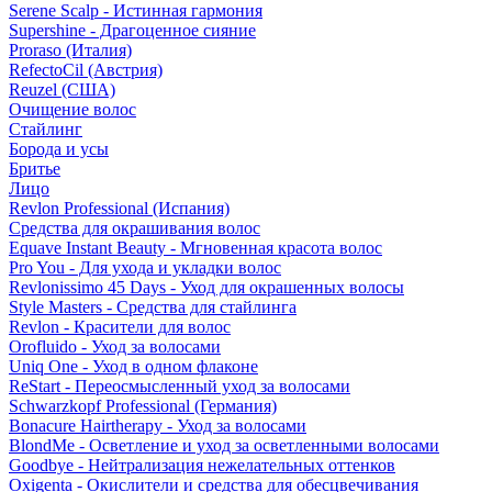
Serene Scalp - Истинная гармония
Supershine - Драгоценное сияние
Proraso (Италия)
RefectoCil (Австрия)
Reuzel (США)
Очищение волос
Стайлинг
Борода и усы
Бритье
Лицо
Revlon Professional (Испания)
Средства для окрашивания волос
Equave Instant Beauty - Мгновенная красота волос
Pro You - Для ухода и укладки волос
Revlonissimo 45 Days - Уход для окрашенных волосы
Style Masters - Средства для стайлинга
Revlon - Красители для волос
Orofluido - Уход за волосами
Uniq One - Уход в одном флаконе
ReStart - Переосмысленный уход за волосами
Schwarzkopf Professional (Германия)
Bonacure Hairtherapy - Уход за волосами
BlondMe - Осветление и уход за осветленными волосами
Goodbye - Нейтрализация нежелательных оттенков
Oxigenta - Окислители и средства для обесцвечивания