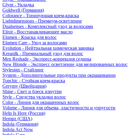
Glynt - Укладка
Goldwell (Германия)
Colorance - Тонирующая крем-краска
Lightdimensions - Премиум-осветление
Dualsenses - Комплексный уход за волосами
Elixir - Восстанавливающее масло
Elumen - Краска для волос
Elumen Care - Уход за волосами
Evolution - Нейтральная химическая завивка
Kerasilk - Премиальный уход для волос
Men Reshade - Экспресс-коррекция седины
New Blonde - Экспресс осветление для мелированных волос
Stylesign - Стайлинг
System - Дополнительные продукты при окрашивании
Topchic - Стойкая крем-краска
Greymy (Швейцария)
Shine - Свет и блеск изнутри
Style - Средства укладки волос
Color - Линия для окрашенных волос
Volume - Линия для объема, эластичности и упругости
Help Is Here (Россия)
Hempz (США)
Indola (Германия)
Indola Act Now
Indola Care