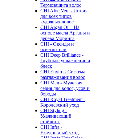
Термозащита волос
CHI Aloe Vera - Линия
для всех типов
кудрявых волос
CHI Argan Oil - На
основе масла Арганы и
дерева Моринга
CHI - Оксиды и
осветлители
CHI Deep Brilliance -
Глубокое увлажнение и
блеск
CHI Enviro - Система
разглаживания волос
CHI Man - Мужская
серия для волос, усов и
бороды
CHI Royal Treatment -
Королевский уход
CHI Styling -
Ухаживающий
стайлинг
CHI Infra -
Ежедневный уход