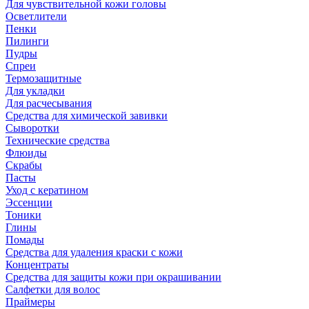
Для чувствительной кожи головы
Осветлители
Пенки
Пилинги
Пудры
Спреи
Термозащитные
Для укладки
Для расчесывания
Средства для химической завивки
Сыворотки
Технические средства
Флюиды
Скрабы
Пасты
Уход с кератином
Эссенции
Тоники
Глины
Помады
Средства для удаления краски с кожи
Концентраты
Средства для защиты кожи при окрашивании
Салфетки для волос
Праймеры