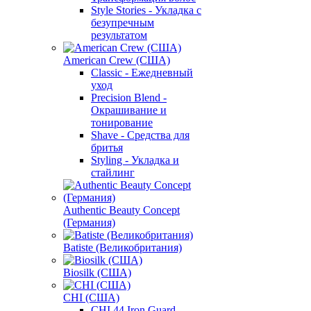
Style Stories - Укладка с
безупречным
результатом
American Crew (США)
Classic - Ежедневный
уход
Precision Blend -
Окрашивание и
тонирование
Shave - Средства для
бритья
Styling - Укладка и
стайлинг
Authentic Beauty Concept
(Германия)
Batiste (Великобритания)
Biosilk (США)
CHI (США)
CHI 44 Iron Guard -