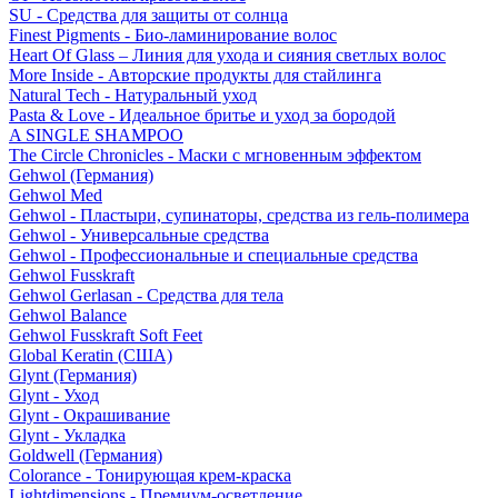
SU - Средства для защиты от солнца
Finest Pigments - Био-ламинирование волос
Heart Of Glass – Линия для ухода и сияния светлых волос
More Inside - Авторские продукты для стайлинга
Natural Tech - Натуральный уход
Pasta & Love - Идеальное бритье и уход за бородой
A SINGLE SHAMPOO
The Circle Chronicles - Маски с мгновенным эффектом
Gehwol (Германия)
Gehwol Med
Gehwol - Пластыри, супинаторы, средства из гель-полимера
Gehwol - Универсальные средства
Gehwol - Профессиональные и специальные средства
Gehwol Fusskraft
Gehwol Gerlasan - Средства для тела
Gehwol Balance
Gehwol Fusskraft Soft Feet
Global Keratin (США)
Glynt (Германия)
Glynt - Уход
Glynt - Окрашивание
Glynt - Укладка
Goldwell (Германия)
Colorance - Тонирующая крем-краска
Lightdimensions - Премиум-осветление