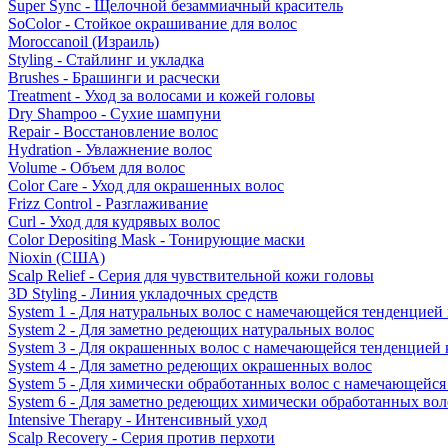
Super Sync - Щелочной безаммиачный краситель
SoColor - Стойкое окрашивание для волос
Moroccanoil (Израиль)
Styling - Стайлинг и укладка
Brushes - Брашинги и расчески
Treatment - Уход за волосами и кожей головы
Dry Shampoo - Сухие шампуни
Repair - Восстановление волос
Hydration - Увлажнение волос
Volume - Объем для волос
Color Care - Уход для окрашенных волос
Frizz Control - Разглаживание
Curl - Уход для кудрявых волос
Color Depositing Mask - Тонирующие маски
Nioxin (США)
Scalp Relief - Серия для чувствительной кожи головы
3D Styling - Линия укладочных средств
System 1 - Для натуральных волос с намечающейся тенденцией
System 2 - Для заметно редеющих натуральных волос
System 3 - Для окрашенных волос с намечающейся тенденцией
System 4 - Для заметно редеющих окрашенных волос
System 5 - Для химически обработанных волос с намечающейс
System 6 - Для заметно редеющих химически обработанных вол
Intensive Therapy - Интенсивный уход
Scalp Recovery - Серия против перхоти