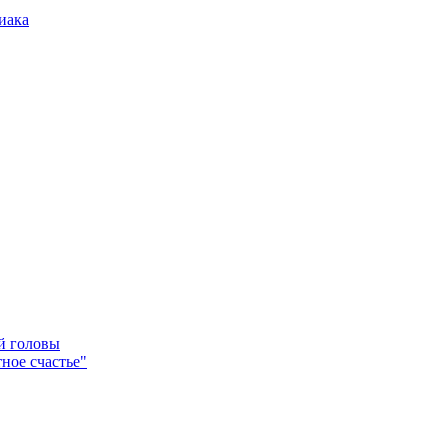
иака
ей головы
ное счастье"