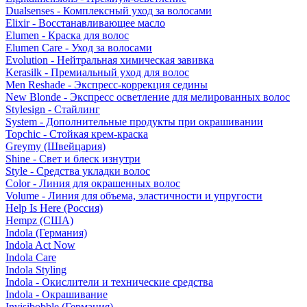
Dualsenses - Комплексный уход за волосами
Elixir - Восстанавливающее масло
Elumen - Краска для волос
Elumen Care - Уход за волосами
Evolution - Нейтральная химическая завивка
Kerasilk - Премиальный уход для волос
Men Reshade - Экспресс-коррекция седины
New Blonde - Экспресс осветление для мелированных волос
Stylesign - Стайлинг
System - Дополнительные продукты при окрашивании
Topchic - Стойкая крем-краска
Greymy (Швейцария)
Shine - Свет и блеск изнутри
Style - Средства укладки волос
Color - Линия для окрашенных волос
Volume - Линия для объема, эластичности и упругости
Help Is Here (Россия)
Hempz (США)
Indola (Германия)
Indola Act Now
Indola Care
Indola Styling
Indola - Окислители и технические средства
Indola - Окрашивание
Invisibobble (Германия)