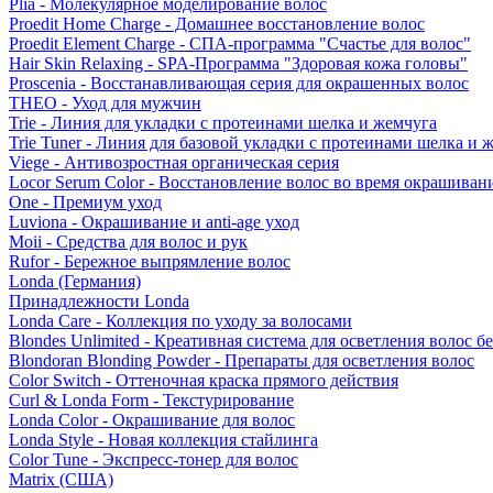
Plia - Молекулярное моделирование волос
Proedit Home Charge - Домашнее восстановление волос
Proedit Element Charge - СПА-программа "Счастье для волос"
Hair Skin Relaxing - SPA-Программа "Здоровая кожа головы"
Proscenia - Восстанавливающая серия для окрашенных волос
THEO - Уход для мужчин
Trie - Линия для укладки с протеинами шелка и жемчуга
Trie Tuner - Линия для базовой укладки с протеинами шелка и 
Viege - Антивозростная органическая серия
Locor Serum Color - Восстановление волос во время окрашиван
One - Премиум уход
Luviona - Окрашивание и anti-age уход
Moii - Средства для волос и рук
Rufor - Бережное выпрямление волос
Londa (Германия)
Принадлежности Londa
Londa Care - Коллекция по уходу за волосами
Blondes Unlimited - Креативная система для осветления волос б
Blondoran Blonding Powder - Препараты для осветления волос
Color Switch - Оттеночная краска прямого действия
Curl & Londa Form - Текстурирование
Londa Color - Окрашивание для волос
Londa Style - Новая коллекция стайлинга
Color Tune - Экспресс-тонер для волос
Matrix (США)