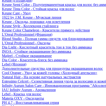
Keune (Голландия)
Keune Semi Color - Полуперманентная краска для волос без амм
Keune Tinta Color - Стойкая краска для волос
Keune Care - Уход
1922 by J.M. Keune - Мужская линия
Keune - Оксиды, порошки для осветления
Keune Style - Коллекция стайлинга
Keune Color Chameleon - Красители прямого действия
L'Oreal Professionnel (Франция)
Blond Studio - Полная гамма средств для блондирования
L'Oreal Professionnel - Оксиды
Dia Light - Кислотный краситель тон в тон без аммиака
INOA - Стойкое окрашивание без аммиака
Majirel - Стойкое окрашивание
Dia Color - Краситель-блеск без аммиака
Lebel (Япония)
Дополнительные средства для процедуры окрашивания волос
Cool Orange - Уход за кожей головы «Холодный апельсин»
Natural Hair - На основе натуральных экстрактов
Estessimo Celcert - Селективная линия ухода за волосами и кож
Infinity Aurum Salon Care - Инновационная программа "Абсолют
IAU Infinity Aurum - Аромалиния
Lebel - Краска для волос
Materia OXY - Оксиданты
PH 4.7 - Восстанавливающая серия