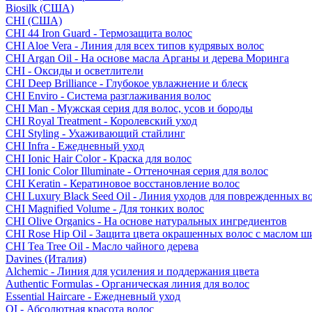
Biosilk (США)
CHI (США)
CHI 44 Iron Guard - Термозащита волос
CHI Aloe Vera - Линия для всех типов кудрявых волос
CHI Argan Oil - На основе масла Арганы и дерева Моринга
CHI - Оксиды и осветлители
CHI Deep Brilliance - Глубокое увлажнение и блеск
CHI Enviro - Система разглаживания волос
CHI Man - Мужская серия для волос, усов и бороды
CHI Royal Treatment - Королевский уход
CHI Styling - Ухаживающий стайлинг
CHI Infra - Ежедневный уход
CHI Ionic Hair Color - Краска для волос
CHI Ionic Color Illuminate - Оттеночная серия для волос
CHI Keratin - Кератиновое восстановление волос
CHI Luxury Black Seed Oil - Линия уходов для поврежденных в
CHI Magnified Volume - Для тонких волос
CHI Olive Organics - На основе натуральных ингредиентов
CHI Rose Hip Oil - Защита цвета окрашенных волос с маслом 
CHI Tea Tree Oil - Масло чайного дерева
Davines (Италия)
Alchemic - Линия для усиления и поддержания цвета
Authentic Formulas - Органическая линия для волос
Essential Haircare - Eжедневный уход
OI - Абсолютная красота волос