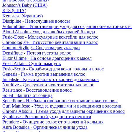
Johnson’s Baby (США)
K18 (США)
Kerastase (Франция)
Discipline - Непослушные волосы
Volumifique - Уплотняющий уход для создания объема тонких в
Blond Absolu - Уход для любых граней блонда
Fusio-Dose - Молекулярные коктейли для волос
Chronologiste - Искусство ревитализации волос
Couture Styling - Средства для укладки
Densifique - Потеря густоты волос
Elixir Ultime - На основе драгоценных масел
Fresh Affair - Сухой шампунь
Fusio-Scrub - Скраб-уход для кожи головы и волос
Genesis - Гамма против выпадения волос
Initialiste - Красота волос от корней до кончиков
Nutritive - Для сухих и чувствительных волос
Resistance - Восстановление волос
Soleil - Защита от солнца
Specifique - Несбалансированное состояние кожи головы
Curl Manifesto - Уход за кудрявыми и вьющимися волосами
Chroma Absolu - Гамма ухода для защиты окрашенных волос
Symbiose - Роскошный уход против перхоти
Premiere - Очищение волос от отложений кальция
Aura Botanica - Органическая линия ухода