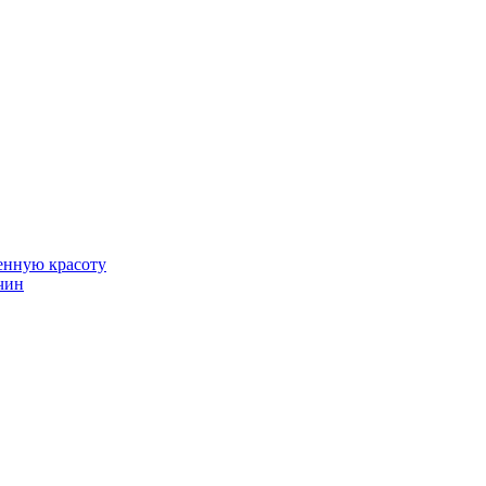
венную красоту
чин