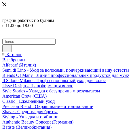
график работы:
по будням
с 11:00 до 18:00
Каталог
Все бренды
Alfaparf (Италия)
Semi di Lino - Уход за волосами, подчеркивающий вашу естест
Blends Of Many - Линия профессиональных продуктов для муж
Il Salone Milano - Профессиональный уход для волос
Lisse Design - Трансформация волос
Style Stories - Укладка с безупречным результатом
American Crew (США)
Classic - Ежедневный уход
Precision Blend - Окрашивание и тонирование
Shave - Средства для бритья
Styling - Укладка и стайлинг
Authentic Beauty Concept (Германия)
Batiste (Великобритания)