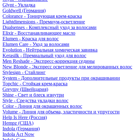
Glynt - Укладка
Goldwell (Германия)
Colorance - Тонирующая крем-краска
Lightdimensions - Премиум-осветление
Dualsenses - Комплексный уход за волосами
Elixir - Восстанавливающее масло
Elumen - Краска для волос
Elumen Care - Уход за волосами
Evolution - Нейтральная химическая завивка
Kerasilk - Премиальный уход для волос
Men Reshade - Экспресс-коррекция седины
New Blonde - Экспресс осветление для мелированных волос
Stylesign - Стайлинг
System - Дополнительные продукты при окрашивании
Topchic - Стойкая крем-краска
Greymy (Швейцария)
Shine - Свет и блеск изнутри
Style - Средства укладки волос
Color - Линия для окрашенных волос
Volume - Линия для объема, эластичности и упругости
Help Is Here (Россия)
Hempz (США)
Indola (Германия)
Indola Act Now
Indola Care