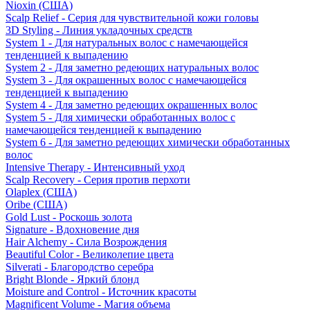
Nioxin (США)
Scalp Relief - Серия для чувствительной кожи головы
3D Styling - Линия укладочных средств
System 1 - Для натуральных волос с намечающейся
тенденцией к выпадению
System 2 - Для заметно редеющих натуральных волос
System 3 - Для окрашенных волос с намечающейся
тенденцией к выпадению
System 4 - Для заметно редеющих окрашенных волос
System 5 - Для химически обработанных волос с
намечающейся тенденцией к выпадению
System 6 - Для заметно редеющих химически обработанных
волос
Intensive Therapy - Интенсивный уход
Scalp Recovery - Серия против перхоти
Olaplex (США)
Oribe (США)
Gold Lust - Роскошь золота
Signature - Вдохновение дня
Hair Alchemy - Сила Возрождения
Beautiful Color - Великолепие цвета
Silverati - Благородство серебра
Bright Blonde - Яркий блонд
Moisture and Control - Источник красоты
Magnificent Volume - Магия объема