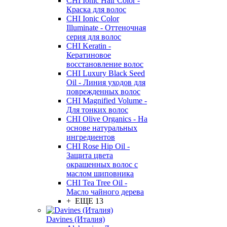
CHI Ionic Hair Color -
Краска для волос
CHI Ionic Color
Illuminate - Оттеночная
серия для волос
CHI Keratin -
Кератиновое
восстановление волос
CHI Luxury Black Seed
Oil - Линия уходов для
поврежденных волос
CHI Magnified Volume -
Для тонких волос
CHI Olive Organics - На
основе натуральных
ингредиентов
CHI Rose Hip Oil -
Защита цвета
окрашенных волос с
маслом шиповника
CHI Tea Tree Oil -
Масло чайного дерева
+ ЕЩЕ 13
Davines (Италия)