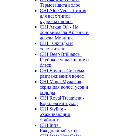
Термозащита волос
CHI Aloe Vera - Линия
для всех типов
кудрявых волос
CHI Argan Oil - На
основе масла Арганы и
дерева Моринга
CHI - Оксиды и
осветлители
CHI Deep Brilliance -
Глубокое увлажнение и
блеск
CHI Enviro - Система
разглаживания волос
CHI Man - Мужская
серия для волос, усов и
бороды
CHI Royal Treatment -
Королевский уход
CHI Styling -
Ухаживающий
стайлинг
CHI Infra -
Ежедневный уход