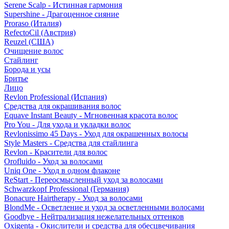
Serene Scalp - Истинная гармония
Supershine - Драгоценное сияние
Proraso (Италия)
RefectoCil (Австрия)
Reuzel (США)
Очищение волос
Стайлинг
Борода и усы
Бритье
Лицо
Revlon Professional (Испания)
Средства для окрашивания волос
Equave Instant Beauty - Мгновенная красота волос
Pro You - Для ухода и укладки волос
Revlonissimo 45 Days - Уход для окрашенных волосы
Style Masters - Средства для стайлинга
Revlon - Красители для волос
Orofluido - Уход за волосами
Uniq One - Уход в одном флаконе
ReStart - Переосмысленный уход за волосами
Schwarzkopf Professional (Германия)
Bonacure Hairtherapy - Уход за волосами
BlondMe - Осветление и уход за осветленными волосами
Goodbye - Нейтрализация нежелательных оттенков
Oxigenta - Окислители и средства для обесцвечивания