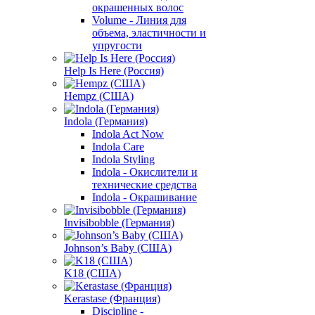
окрашенных волос
Volume - Линия для
объема, эластичности и
упругости
Help Is Here (Россия)
Hempz (США)
Indola (Германия)
Indola Act Now
Indola Care
Indola Styling
Indola - Окислители и
технические средства
Indola - Окрашивание
Invisibobble (Германия)
Johnson’s Baby (США)
K18 (США)
Kerastase (Франция)
Discipline -