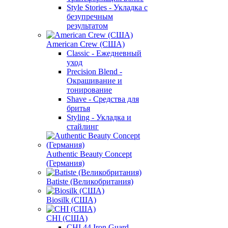
Style Stories - Укладка с
безупречным
результатом
American Crew (США)
Classic - Ежедневный
уход
Precision Blend -
Окрашивание и
тонирование
Shave - Средства для
бритья
Styling - Укладка и
стайлинг
Authentic Beauty Concept
(Германия)
Batiste (Великобритания)
Biosilk (США)
CHI (США)
CHI 44 Iron Guard -