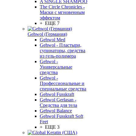
A SINGLE SHAMPOO
The Circle Chronicles -
Маски с мгновенным
эффектом
+ ЕЩЕ 7
Gehwol (Германия)
Gehwol Med
Gehwol - Пластыри,
супинаторы, средства
из гель-полимера
Gehwol -
Универсальные
средства
Gehwol -
Профессиональные и
специальные средства
Gehwol Fusskraft
Gehwol Gerlasan -
Средства для тела
Gehwol Balance
Gehwol Fusskraft Soft
Feet
+ ЕЩЕ 3