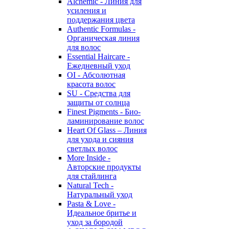
Alchemic - Линия для
усиления и
поддержания цвета
Authentic Formulas -
Органическая линия
для волос
Essential Haircare -
Eжедневный уход
OI - Абсолютная
красота волос
SU - Средства для
защиты от солнца
Finest Pigments - Био-
ламинирование волос
Heart Of Glass – Линия
для ухода и сияния
светлых волос
More Inside -
Авторские продукты
для стайлинга
Natural Tech -
Натуральный уход
Pasta & Love -
Идеальное бритье и
уход за бородой