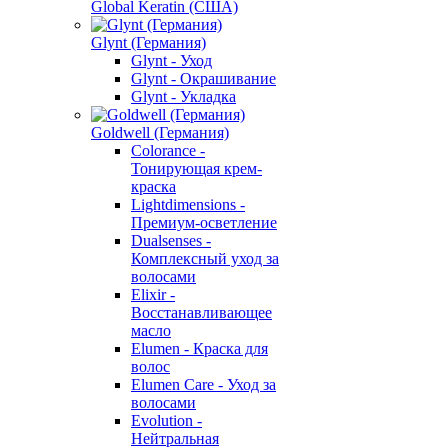
Global Keratin (США)
Glynt (Германия)
Glynt - Уход
Glynt - Окрашивание
Glynt - Укладка
Goldwell (Германия)
Colorance -
Тонирующая крем-
краска
Lightdimensions -
Премиум-осветление
Dualsenses -
Комплексный уход за
волосами
Elixir -
Восстанавливающее
масло
Elumen - Краска для
волос
Elumen Care - Уход за
волосами
Evolution -
Нейтральная