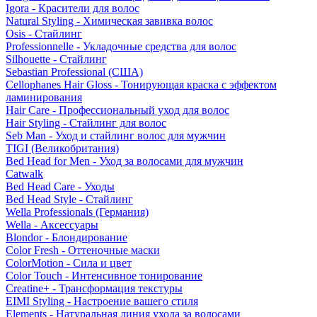
Igora - Красители для волос
Natural Styling - Химическая завивка волос
Osis - Стайлинг
Professionnelle - Укладочные средства для волос
Silhouette - Стайлинг
Sebastian Professional (США)
Cellophanes Hair Gloss - Тонирующая краска с эффектом
ламинирования
Hair Care - Профессиональный уход для волос
Hair Styling - Стайлинг для волос
Seb Man - Уход и стайлинг волос для мужчин
TIGI (Великобритания)
Bed Head for Men - Уход за волосами для мужчин
Catwalk
Bed Head Care - Уходы
Bed Head Style - Стайлинг
Wella Professionals (Германия)
Wella - Аксессуары
Blondor - Блондирование
Color Fresh - Оттеночные маски
ColorMotion - Сила и цвет
Color Touch - Интенсивное тонирование
Creatine+ - Трансформация текстуры
EIMI Styling - Настроение вашего стиля
Elements - Натуральная линия ухода за волосами