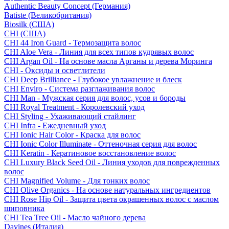
Authentic Beauty Concept (Германия)
Batiste (Великобритания)
Biosilk (США)
CHI (США)
CHI 44 Iron Guard - Термозащита волос
CHI Aloe Vera - Линия для всех типов кудрявых волос
CHI Argan Oil - На основе масла Арганы и дерева Моринга
CHI - Оксиды и осветлители
CHI Deep Brilliance - Глубокое увлажнение и блеск
CHI Enviro - Система разглаживания волос
CHI Man - Мужская серия для волос, усов и бороды
CHI Royal Treatment - Королевский уход
CHI Styling - Ухаживающий стайлинг
CHI Infra - Ежедневный уход
CHI Ionic Hair Color - Краска для волос
CHI Ionic Color Illuminate - Оттеночная серия для волос
CHI Keratin - Кератиновое восстановление волос
CHI Luxury Black Seed Oil - Линия уходов для поврежденных
волос
CHI Magnified Volume - Для тонких волос
CHI Olive Organics - На основе натуральных ингредиентов
CHI Rose Hip Oil - Защита цвета окрашенных волос с маслом
шиповника
CHI Tea Tree Oil - Масло чайного дерева
Davines (Италия)