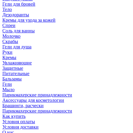
Гели для бровей
Тело
Дезодоранты
Кремы для ухода за кожей
Спреи
Соль для ванны
Молочко
Скрабы
Гели для душа
Руки
Кремы
Увлажняющие
Защитные
Питательные
Бальзамы
Гели
Мыло
Парикмахерские принадлежности
Аксессуары для косметологии
Брашинги, расчески
Парикмахерские принадлежности
Как купить
Условия оплаты
Условия доставки
О нас