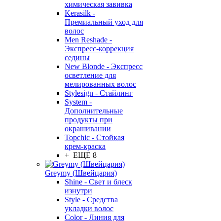
химическая завивка
Kerasilk -
Премиальный уход для
волос
Men Reshade -
Экспресс-коррекция
седины
New Blonde - Экспресс
осветление для
мелированных волос
Stylesign - Стайлинг
System -
Дополнительные
продукты при
окрашивании
Topchic - Стойкая
крем-краска
+ ЕЩЕ 8
Greymy (Швейцария)
Shine - Свет и блеск
изнутри
Style - Средства
укладки волос
Color - Линия для