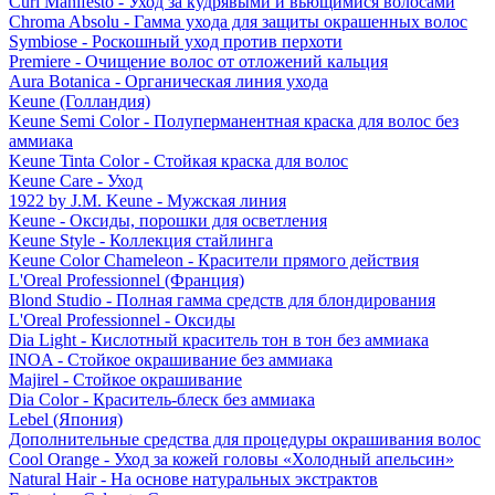
Curl Manifesto - Уход за кудрявыми и вьющимися волосами
Chroma Absolu - Гамма ухода для защиты окрашенных волос
Symbiose - Роскошный уход против перхоти
Premiere - Очищение волос от отложений кальция
Aura Botanica - Органическая линия ухода
Keune (Голландия)
Keune Semi Color - Полуперманентная краска для волос без
аммиака
Keune Tinta Color - Стойкая краска для волос
Keune Care - Уход
1922 by J.M. Keune - Мужская линия
Keune - Оксиды, порошки для осветления
Keune Style - Коллекция стайлинга
Keune Color Chameleon - Красители прямого действия
L'Oreal Professionnel (Франция)
Blond Studio - Полная гамма средств для блондирования
L'Oreal Professionnel - Оксиды
Dia Light - Кислотный краситель тон в тон без аммиака
INOA - Стойкое окрашивание без аммиака
Majirel - Стойкое окрашивание
Dia Color - Краситель-блеск без аммиака
Lebel (Япония)
Дополнительные средства для процедуры окрашивания волос
Cool Orange - Уход за кожей головы «Холодный апельсин»
Natural Hair - На основе натуральных экстрактов