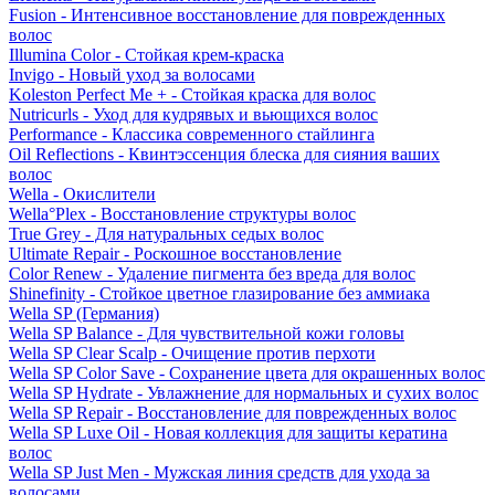
Fusion - Интенсивное восстановление для поврежденных
волос
Illumina Color - Стойкая крем-краска
Invigo - Новый уход за волосами
Koleston Perfect Me + - Стойкая краска для волос
Nutricurls - Уход для кудрявых и вьющихся волос
Performance - Классика современного стайлинга
Oil Reflections - Квинтэссенция блеска для сияния ваших
волос
Wella - Окислители
Wella°Plex - Восстановление структуры волос
True Grey - Для натуральных седых волос
Ultimate Repair - Роскошное восстановление
Color Renew - Удаление пигмента без вреда для волос
Shinefinity - Стойкое цветное глазирование без аммиака
Wella SP (Германия)
Wella SP Balance - Для чувствительной кожи головы
Wella SP Clear Scalp - Очищение против перхоти
Wella SP Color Save - Сохранение цвета для окрашенных волос
Wella SP Hydrate - Увлажнение для нормальных и сухих волос
Wella SP Repair - Восстановление для поврежденных волос
Wella SP Luxe Oil - Новая коллекция для защиты кератина
волос
Wella SP Just Men - Мужская линия средств для ухода за
волосами