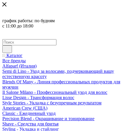
график работы:
по будням
с 11:00 до 18:00
Каталог
Все бренды
Alfaparf (Италия)
Semi di Lino - Уход за волосами, подчеркивающий вашу
естественную красоту
Blends Of Many - Линия профессиональных продуктов для
мужчин
Il Salone Milano - Профессиональный уход для волос
Lisse Design - Трансформация волос
Style Stories - Укладка с безупречным результатом
American Crew (США)
Classic - Ежедневный уход
Precision Blend - Окрашивание и тонирование
Shave - Средства для бритья
Styling - Укладка и стайлинг