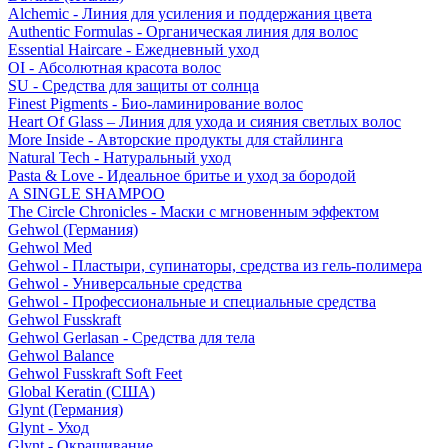
Alchemic - Линия для усиления и поддержания цвета
Authentic Formulas - Органическая линия для волос
Essential Haircare - Eжедневный уход
OI - Абсолютная красота волос
SU - Средства для защиты от солнца
Finest Pigments - Био-ламинирование волос
Heart Of Glass – Линия для ухода и сияния светлых волос
More Inside - Авторские продукты для стайлинга
Natural Tech - Натуральный уход
Pasta & Love - Идеальное бритье и уход за бородой
A SINGLE SHAMPOO
The Circle Chronicles - Маски с мгновенным эффектом
Gehwol (Германия)
Gehwol Med
Gehwol - Пластыри, супинаторы, средства из гель-полимера
Gehwol - Универсальные средства
Gehwol - Профессиональные и специальные средства
Gehwol Fusskraft
Gehwol Gerlasan - Средства для тела
Gehwol Balance
Gehwol Fusskraft Soft Feet
Global Keratin (США)
Glynt (Германия)
Glynt - Уход
Glynt - Окрашивание