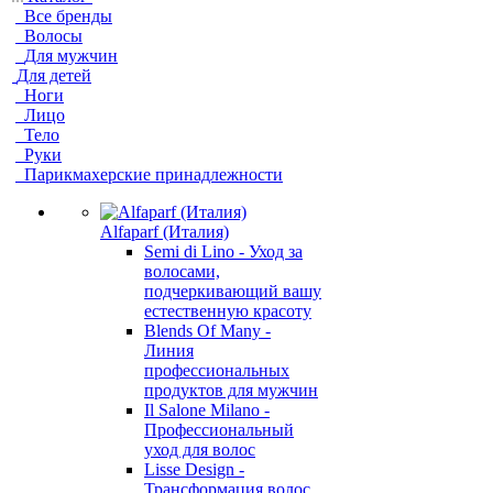
Все бренды
Волосы
Для мужчин
Для детей
Ноги
Лицо
Тело
Руки
Парикмахерские принадлежности
Alfaparf (Италия)
Semi di Lino - Уход за
волосами,
подчеркивающий вашу
естественную красоту
Blends Of Many -
Линия
профессиональных
продуктов для мужчин
Il Salone Milano -
Профессиональный
уход для волос
Lisse Design -
Трансформация волос