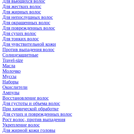
Для вьющихся волос
Для жестких волос
Для жирных волос
Для непослушных волос
Для окрашенных волос
Для поврежденных волос
Для сухих волос
Для тонких волос
Для чувствительной кожи
Против выпадения волос
Солнцезащитные
Travel-size
Масла
Молочко
Муссы
Наборы
Окислители
Ампулы
Восстановление волос
Для густоты и объема волос
При химической обработке
Для сухих и поврежденных волос
Рост волос, против выпадения
Укрепление волос
Для жирной кожи головы