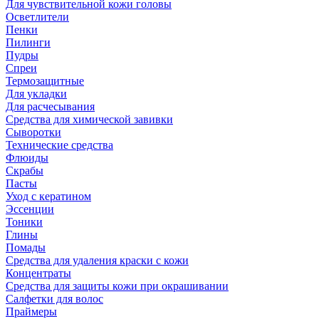
Для чувствительной кожи головы
Осветлители
Пенки
Пилинги
Пудры
Спреи
Термозащитные
Для укладки
Для расчесывания
Средства для химической завивки
Сыворотки
Технические средства
Флюиды
Скрабы
Пасты
Уход с кератином
Эссенции
Тоники
Глины
Помады
Средства для удаления краски с кожи
Концентраты
Средства для защиты кожи при окрашивании
Салфетки для волос
Праймеры