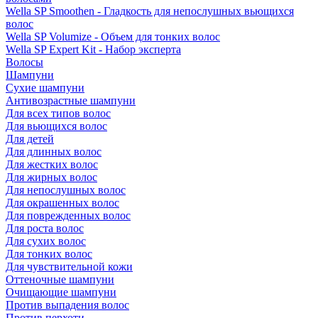
Wella SP Smoothen - Гладкость для непослушных вьющихся
волос
Wella SP Volumize - Объем для тонких волос
Wella SP Expert Kit - Набор эксперта
Волосы
Шампуни
Сухие шампуни
Антивозрастные шампуни
Для всех типов волос
Для вьющихся волос
Для детей
Для длинных волос
Для жестких волос
Для жирных волос
Для непослушных волос
Для окрашенных волос
Для поврежденных волос
Для роста волос
Для сухих волос
Для тонких волос
Для чувствительной кожи
Оттеночные шампуни
Очищающие шампуни
Против выпадения волос
Против перхоти