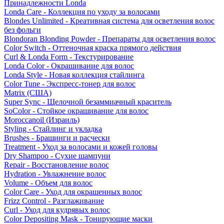
Принадлежности Londa
Londa Care - Коллекция по уходу за волосами
Blondes Unlimited - Креативная система для осветления волос
без фольги
Blondoran Blonding Powder - Препараты для осветления волос
Color Switch - Оттеночная краска прямого действия
Curl & Londa Form - Текстурирование
Londa Color - Окрашивание для волос
Londa Style - Новая коллекция стайлинга
Color Tune - Экспресс-тонер для волос
Matrix (США)
Super Sync - Щелочной безаммиачный краситель
SoColor - Стойкое окрашивание для волос
Moroccanoil (Израиль)
Styling - Стайлинг и укладка
Brushes - Брашинги и расчески
Treatment - Уход за волосами и кожей головы
Dry Shampoo - Сухие шампуни
Repair - Восстановление волос
Hydration - Увлажнение волос
Volume - Объем для волос
Color Care - Уход для окрашенных волос
Frizz Control - Разглаживание
Curl - Уход для кудрявых волос
Color Depositing Mask - Тонирующие маски