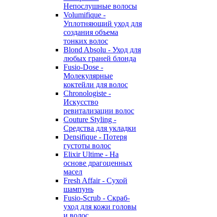
Непослушные волосы
Volumifique -
Уплотняющий уход для
создания объема
тонких волос
Blond Absolu - Уход для
любых граней блонда
Fusio-Dose -
Молекулярные
коктейли для волос
Chronologiste -
Искусство
ревитализации волос
Couture Styling -
Средства для укладки
Densifique - Потеря
густоты волос
Elixir Ultime - На
основе драгоценных
масел
Fresh Affair - Сухой
шампунь
Fusio-Scrub - Скраб-
уход для кожи головы
и волос