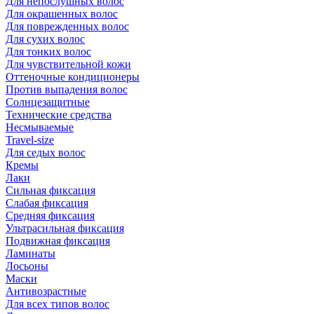
Для непослушных волос
Для окрашенных волос
Для поврежденных волос
Для сухих волос
Для тонких волос
Для чувствительной кожи
Оттеночные кондиционеры
Против выпадения волос
Солнцезащитные
Технические средства
Несмываемые
Travel-size
Для седых волос
Кремы
Лаки
Сильная фиксация
Слабая фиксация
Средняя фиксация
Ультрасильная фиксация
Подвижная фиксация
Ламинаты
Лосьоны
Маски
Антивозрастные
Для всех типов волос