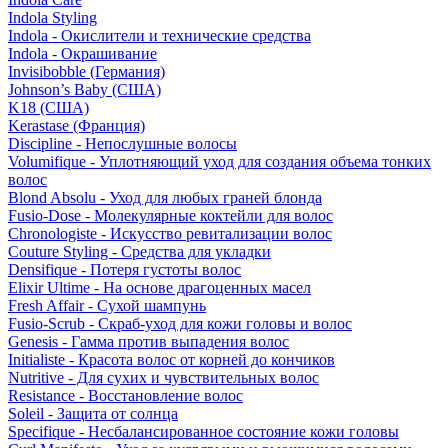
Indola Styling
Indola - Окислители и технические средства
Indola - Окрашивание
Invisibobble (Германия)
Johnson’s Baby (США)
K18 (США)
Kerastase (Франция)
Discipline - Непослушные волосы
Volumifique - Уплотняющий уход для создания объема тонких
волос
Blond Absolu - Уход для любых граней блонда
Fusio-Dose - Молекулярные коктейли для волос
Chronologiste - Искусство ревитализации волос
Couture Styling - Средства для укладки
Densifique - Потеря густоты волос
Elixir Ultime - На основе драгоценных масел
Fresh Affair - Сухой шампунь
Fusio-Scrub - Скраб-уход для кожи головы и волос
Genesis - Гамма против выпадения волос
Initialiste - Красота волос от корней до кончиков
Nutritive - Для сухих и чувствительных волос
Resistance - Восстановление волос
Soleil - Защита от солнца
Specifique - Несбалансированное состояние кожи головы