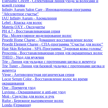
Estessimo Celcert - Селективная линия ухода за волосами и
кожей головы
Infinity Aurum Salon Care - Инновационная программа
"Абсолютное счастье"
IAU Infinity Aurum - Аромалиния
Lebel - Краска для волос
Materia OXY - Оксиданты
PH 4.7 - Восстанавливающая серия
Plia - Молекулярное моделирование волос
Proedit Home Charge - Домашнее восстановление волос
Proedit Element Charge - СПА-программа "Счастье для волос"
Hair Skin Relaxing - SPA-Программа "Здоровая кожа головы"
Proscenia - Восстанавливающая серия для окрашенных волос
THEO - Уход для мужчин
Trie - Линия для укладки с протеинами шелка и жемчуга
Trie Tuner - Линия для базовой укладки с протеинами шелка и
жемчуга
Viege - Антивозростная органическая серия
Locor Serum Color - Восстановление волос во время
окрашивания
One - Премиум уход
Luviona - Окрашивание и anti-age уход
Moii - Средства для волос и рук
Rufor - Бережное выпрямление волос
Londa (Германия)