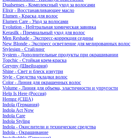
Dualsenses - Комплексный уход за волосами
Elixir - Восстанавливающее масло
Elumen - Краска для волос
Elumen Care - Уход за волосами
Evolution - Нейтральная химическая завивка
Kerasilk - Премиальный уход для волос
Men Reshade - Экспресс-коррекция седины
New Blonde - Экспресс осветление для мелированных волос
Stylesign - Стайлинг
System - Дополнительные продукты при окрашивании
Topchic - Стойкая крем-краска
Greymy (Швейцария)
Shine - Свет и блеск изнутри
Style - Средства укладки волос
Color - Линия для окрашенных волос
Volume - Линия для объема, эластичности и упругости
Help Is Here (Россия)
Hempz (США)
Indola (Германия)
Indola Act Now
Indola Care
Indola Styling
Indola - Окислители и технические средства
Indola - Окрашивание
Invisibobble (Германия)