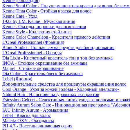
Keune (Голландия)
Keune Semi Color - Полуперманентная краска для волос без амм
Keune Tinta Color - Стойкая краска для волос
Keune Care - Уход
1922 by J.M. Keune - Мужская линия
Keune - Оксиды, порошки для осветления
Keune Style - Коллекция стайлинга
Keune Color Chameleon - Красители прямого действия
L'Oreal Professionnel (Франция)
Blond Studio - Полная гамма средств для блондирования
L'Oreal Professionnel - Оксиды
Dia Light - Кислотный краситель тон в тон без аммиака
INOA - Стойкое окрашивание без аммиака
Majirel - Стойкое окрашивание
Dia Color - Краситель-блеск без аммиака
Lebel (Япония)
Дополнительные средства для процедуры окрашивания волос
Cool Orange - Уход за кожей головы «Холодный апельсин»
Natural Hair - На основе натуральных экстрактов
Estessimo Celcert - Селективная линия ухода за волосами и кож
Infinity Aurum Salon Care - Инновационная программа "Абсолют
IAU Infinity Aurum - Аромалиния
Lebel - Краска для волос
Materia OXY - Оксиданты
PH 4.7 - Восстанавливающая серия