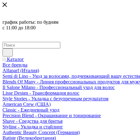
график работы:
по будням
с 11:00 до 18:00
Каталог
Все бренды
Alfaparf (Италия)
Semi di Lino - Уход за волосами, подчеркивающий вашу естест
Blends Of Many - Линия профессиональных продуктов для муж
Il Salone Milano - Профессиональный уход для волос
Lisse Design - Трансформация волос
Style Stories - Укладка с безупречным результатом
American Crew (США)
Classic - Ежедневный уход
Precision Blend - Окрашивание и тонирование
Shave - Средства для бритья
Styling - Укладка и стайлинг
Authentic Beauty Concept (Германия)
Batiste (Великобритания)