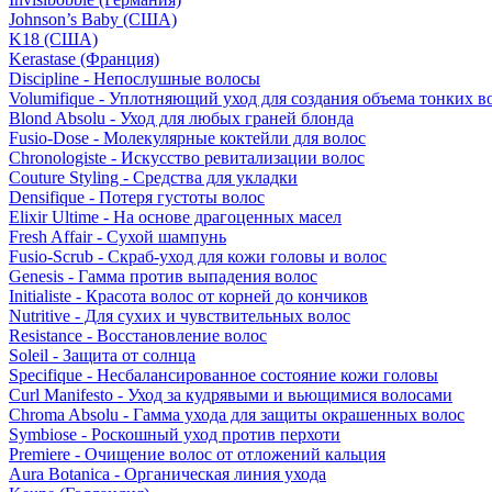
Johnson’s Baby (США)
K18 (США)
Kerastase (Франция)
Discipline - Непослушные волосы
Volumifique - Уплотняющий уход для создания объема тонких в
Blond Absolu - Уход для любых граней блонда
Fusio-Dose - Молекулярные коктейли для волос
Chronologiste - Искусство ревитализации волос
Couture Styling - Средства для укладки
Densifique - Потеря густоты волос
Elixir Ultime - На основе драгоценных масел
Fresh Affair - Сухой шампунь
Fusio-Scrub - Скраб-уход для кожи головы и волос
Genesis - Гамма против выпадения волос
Initialiste - Красота волос от корней до кончиков
Nutritive - Для сухих и чувствительных волос
Resistance - Восстановление волос
Soleil - Защита от солнца
Specifique - Несбалансированное состояние кожи головы
Curl Manifesto - Уход за кудрявыми и вьющимися волосами
Chroma Absolu - Гамма ухода для защиты окрашенных волос
Symbiose - Роскошный уход против перхоти
Premiere - Очищение волос от отложений кальция
Aura Botanica - Органическая линия ухода