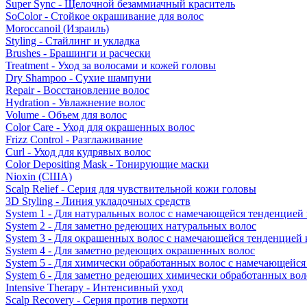
Super Sync - Щелочной безаммиачный краситель
SoColor - Стойкое окрашивание для волос
Moroccanoil (Израиль)
Styling - Стайлинг и укладка
Brushes - Брашинги и расчески
Treatment - Уход за волосами и кожей головы
Dry Shampoo - Сухие шампуни
Repair - Восстановление волос
Hydration - Увлажнение волос
Volume - Объем для волос
Color Care - Уход для окрашенных волос
Frizz Control - Разглаживание
Curl - Уход для кудрявых волос
Color Depositing Mask - Тонирующие маски
Nioxin (США)
Scalp Relief - Серия для чувствительной кожи головы
3D Styling - Линия укладочных средств
System 1 - Для натуральных волос с намечающейся тенденцией
System 2 - Для заметно редеющих натуральных волос
System 3 - Для окрашенных волос с намечающейся тенденцией
System 4 - Для заметно редеющих окрашенных волос
System 5 - Для химически обработанных волос с намечающейс
System 6 - Для заметно редеющих химически обработанных вол
Intensive Therapy - Интенсивный уход
Scalp Recovery - Серия против перхоти