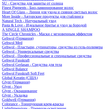
SU - Средства для защиты от солнца
Finest Pigments - Био-ламинирование волос
Heart Of Glass – Линия для ухода и сияния светлых волос
More Inside - Авторские продукты для стайлинга
Natural Tech - Натуральный уход
Pasta & Love - Идеальное бритье и уход за бородой
A SINGLE SHAMPOO
The Circle Chronicles - Маски с мгновенным эффектом
Gehwol (Германия)
Gehwol Med
Gehwol - Пластыри, супинаторы, средства из гель-полимера
Gehwol - Универсальные средства
Gehwol - Профессиональные и специальные средства
Gehwol Fusskraft
Gehwol Gerlasan - Средства для тела
Gehwol Balance
Gehwol Fusskraft Soft Feet
Global Keratin (США)
Glynt (Германия)
Glynt - Уход
Glynt - Окрашивание
Glynt - Укладка
Goldwell (Германия)
Colorance - Тонирующая крем-краска
Lightdimensions - Премиум-осветление