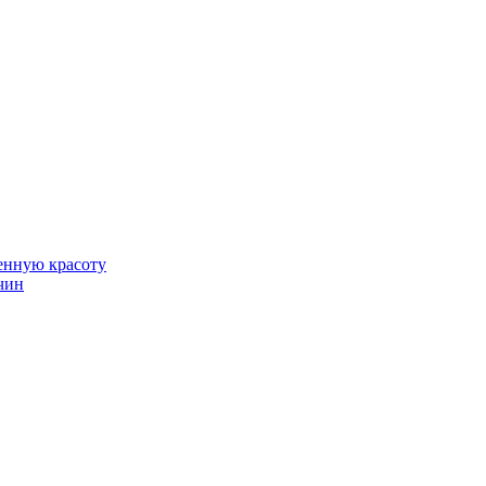
венную красоту
чин