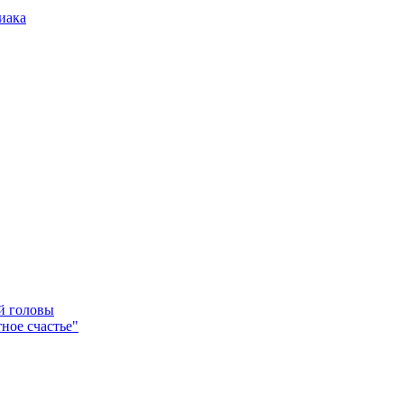
иака
ей головы
ное счастье"