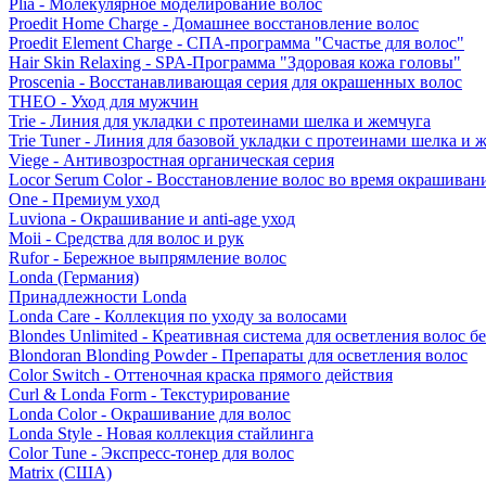
Plia - Молекулярное моделирование волос
Proedit Home Charge - Домашнее восстановление волос
Proedit Element Charge - СПА-программа "Счастье для волос"
Hair Skin Relaxing - SPA-Программа "Здоровая кожа головы"
Proscenia - Восстанавливающая серия для окрашенных волос
THEO - Уход для мужчин
Trie - Линия для укладки с протеинами шелка и жемчуга
Trie Tuner - Линия для базовой укладки с протеинами шелка и 
Viege - Антивозростная органическая серия
Locor Serum Color - Восстановление волос во время окрашиван
One - Премиум уход
Luviona - Окрашивание и anti-age уход
Moii - Средства для волос и рук
Rufor - Бережное выпрямление волос
Londa (Германия)
Принадлежности Londa
Londa Care - Коллекция по уходу за волосами
Blondes Unlimited - Креативная система для осветления волос б
Blondoran Blonding Powder - Препараты для осветления волос
Color Switch - Оттеночная краска прямого действия
Curl & Londa Form - Текстурирование
Londa Color - Окрашивание для волос
Londa Style - Новая коллекция стайлинга
Color Tune - Экспресс-тонер для волос
Matrix (США)