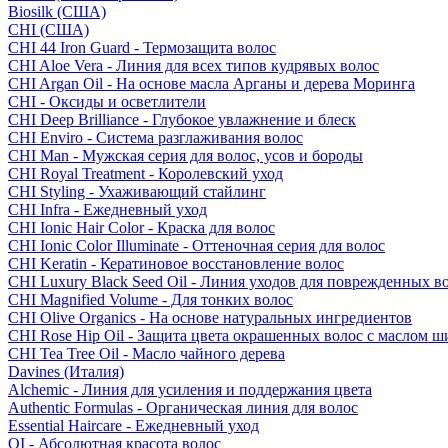
Biosilk (США)
CHI (США)
CHI 44 Iron Guard - Термозащита волос
CHI Aloe Vera - Линия для всех типов кудрявых волос
CHI Argan Oil - На основе масла Арганы и дерева Моринга
CHI - Оксиды и осветлители
CHI Deep Brilliance - Глубокое увлажнение и блеск
CHI Enviro - Система разглаживания волос
CHI Man - Мужская серия для волос, усов и бороды
CHI Royal Treatment - Королевский уход
CHI Styling - Ухаживающий стайлинг
CHI Infra - Ежедневный уход
CHI Ionic Hair Color - Краска для волос
CHI Ionic Color Illuminate - Оттеночная серия для волос
CHI Keratin - Кератиновое восстановление волос
CHI Luxury Black Seed Oil - Линия уходов для поврежденных в
CHI Magnified Volume - Для тонких волос
CHI Olive Organics - На основе натуральных ингредиентов
CHI Rose Hip Oil - Защита цвета окрашенных волос с маслом 
CHI Tea Tree Oil - Масло чайного дерева
Davines (Италия)
Alchemic - Линия для усиления и поддержания цвета
Authentic Formulas - Органическая линия для волос
Essential Haircare - Eжедневный уход
OI - Абсолютная красота волос