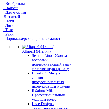
Все бренды
Волосы
Для мужчин
Для детей
Ноги
Лицо
Тело
Руки
Парикмахерские принадлежности
Alfaparf (Италия)
Semi di Lino - Уход за
волосами,
подчеркивающий вашу
естественную красоту
Blends Of Many -
Линия
профессиональных
продуктов для мужчин
Il Salone Milano -
Профессиональный
уход для волос
Lisse Design -
Трансформация волос