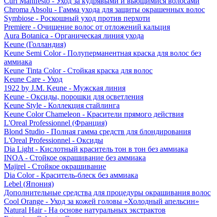
Curl Manifesto - Уход за кудрявыми и вьющимися волосами
Chroma Absolu - Гамма ухода для защиты окрашенных волос
Symbiose - Роскошный уход против перхоти
Premiere - Очищение волос от отложений кальция
Aura Botanica - Органическая линия ухода
Keune (Голландия)
Keune Semi Color - Полуперманентная краска для волос без
аммиака
Keune Tinta Color - Стойкая краска для волос
Keune Care - Уход
1922 by J.M. Keune - Мужская линия
Keune - Оксиды, порошки для осветления
Keune Style - Коллекция стайлинга
Keune Color Chameleon - Красители прямого действия
L'Oreal Professionnel (Франция)
Blond Studio - Полная гамма средств для блондирования
L'Oreal Professionnel - Оксиды
Dia Light - Кислотный краситель тон в тон без аммиака
INOA - Стойкое окрашивание без аммиака
Majirel - Стойкое окрашивание
Dia Color - Краситель-блеск без аммиака
Lebel (Япония)
Дополнительные средства для процедуры окрашивания волос
Cool Orange - Уход за кожей головы «Холодный апельсин»
Natural Hair - На основе натуральных экстрактов