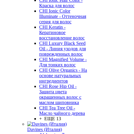
CHI Ionic Hair Color -
Краска для волос
CHI Ionic Color
Illuminate - Оттеночная
серия для волос
CHI Keratin -
Кератиновое
восстановление волос
CHI Luxury Black Seed
Oil - Линия уходов для
поврежденных волос
CHI Magnified Volume -
Для тонких волос
CHI Olive Organics - На
основе натуральных
ингредиентов
CHI Rose Hip Oil -
Защита цвета
окрашенных волос с
маслом шиповника
CHI Tea Tree Oil -
Масло чайного дерева
+ ЕЩЕ 13
Davines (Италия)