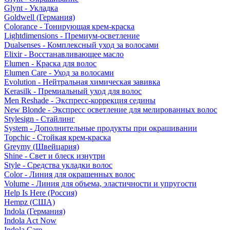
Glynt - Укладка
Goldwell (Германия)
Colorance - Тонирующая крем-краска
Lightdimensions - Премиум-осветление
Dualsenses - Комплексный уход за волосами
Elixir - Восстанавливающее масло
Elumen - Краска для волос
Elumen Care - Уход за волосами
Evolution - Нейтральная химическая завивка
Kerasilk - Премиальный уход для волос
Men Reshade - Экспресс-коррекция седины
New Blonde - Экспресс осветление для мелированных волос
Stylesign - Стайлинг
System - Дополнительные продукты при окрашивании
Topchic - Стойкая крем-краска
Greymy (Швейцария)
Shine - Свет и блеск изнутри
Style - Средства укладки волос
Color - Линия для окрашенных волос
Volume - Линия для объема, эластичности и упругости
Help Is Here (Россия)
Hempz (США)
Indola (Германия)
Indola Act Now
Indola Care