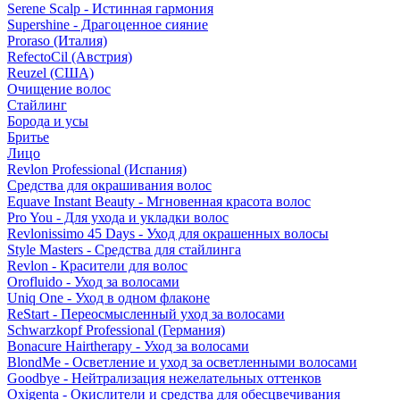
Serene Scalp - Истинная гармония
Supershine - Драгоценное сияние
Proraso (Италия)
RefectoCil (Австрия)
Reuzel (США)
Очищение волос
Стайлинг
Борода и усы
Бритье
Лицо
Revlon Professional (Испания)
Средства для окрашивания волос
Equave Instant Beauty - Мгновенная красота волос
Pro You - Для ухода и укладки волос
Revlonissimo 45 Days - Уход для окрашенных волосы
Style Masters - Средства для стайлинга
Revlon - Красители для волос
Orofluido - Уход за волосами
Uniq One - Уход в одном флаконе
ReStart - Переосмысленный уход за волосами
Schwarzkopf Professional (Германия)
Bonacure Hairtherapy - Уход за волосами
BlondMe - Осветление и уход за осветленными волосами
Goodbye - Нейтрализация нежелательных оттенков
Oxigenta - Окислители и средства для обесцвечивания