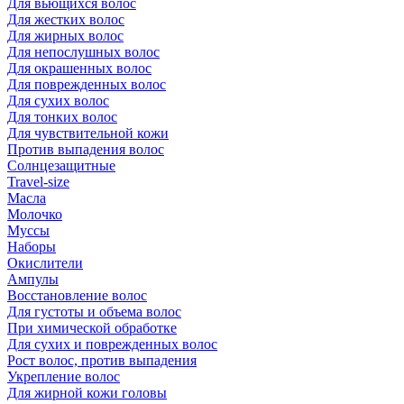
Для вьющихся волос
Для жестких волос
Для жирных волос
Для непослушных волос
Для окрашенных волос
Для поврежденных волос
Для сухих волос
Для тонких волос
Для чувствительной кожи
Против выпадения волос
Солнцезащитные
Travel-size
Масла
Молочко
Муссы
Наборы
Окислители
Ампулы
Восстановление волос
Для густоты и объема волос
При химической обработке
Для сухих и поврежденных волос
Рост волос, против выпадения
Укрепление волос
Для жирной кожи головы