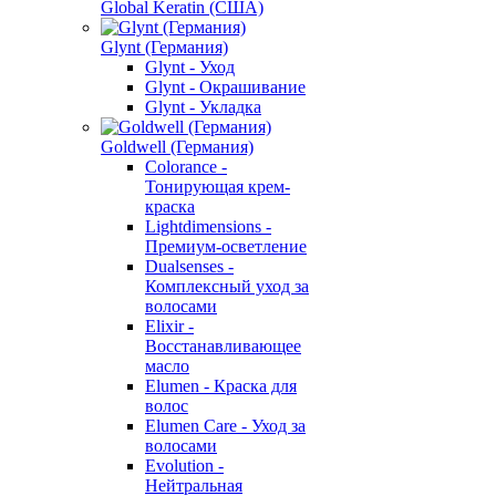
Global Keratin (США)
Glynt (Германия)
Glynt - Уход
Glynt - Окрашивание
Glynt - Укладка
Goldwell (Германия)
Colorance -
Тонирующая крем-
краска
Lightdimensions -
Премиум-осветление
Dualsenses -
Комплексный уход за
волосами
Elixir -
Восстанавливающее
масло
Elumen - Краска для
волос
Elumen Care - Уход за
волосами
Evolution -
Нейтральная