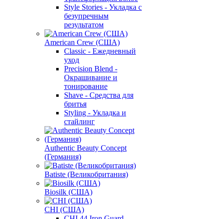
Style Stories - Укладка с
безупречным
результатом
American Crew (США)
Classic - Ежедневный
уход
Precision Blend -
Окрашивание и
тонирование
Shave - Средства для
бритья
Styling - Укладка и
стайлинг
Authentic Beauty Concept
(Германия)
Batiste (Великобритания)
Biosilk (США)
CHI (США)
CHI 44 Iron Guard -