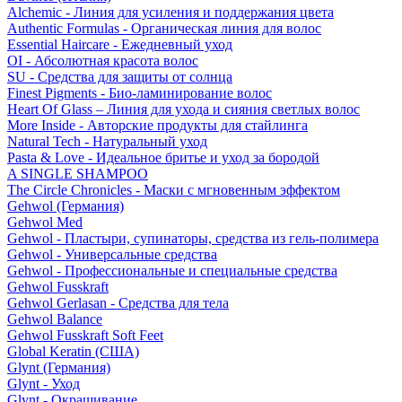
Alchemic - Линия для усиления и поддержания цвета
Authentic Formulas - Органическая линия для волос
Essential Haircare - Eжедневный уход
OI - Абсолютная красота волос
SU - Средства для защиты от солнца
Finest Pigments - Био-ламинирование волос
Heart Of Glass – Линия для ухода и сияния светлых волос
More Inside - Авторские продукты для стайлинга
Natural Tech - Натуральный уход
Pasta & Love - Идеальное бритье и уход за бородой
A SINGLE SHAMPOO
The Circle Chronicles - Маски с мгновенным эффектом
Gehwol (Германия)
Gehwol Med
Gehwol - Пластыри, супинаторы, средства из гель-полимера
Gehwol - Универсальные средства
Gehwol - Профессиональные и специальные средства
Gehwol Fusskraft
Gehwol Gerlasan - Средства для тела
Gehwol Balance
Gehwol Fusskraft Soft Feet
Global Keratin (США)
Glynt (Германия)
Glynt - Уход
Glynt - Окрашивание