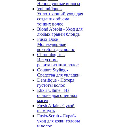
Непослушные волосы
Volumifique -
Уплотняющий уход для
создания объема
тонких волос
Blond Absolu - Уход для
любых граней блонда
Fusio-Dose -
Молекулярные
коктейли для волос
Chronologiste -
Искусство
ревитализации волос
Couture Styling -
Средства для укладки
Densifique - Потеря
густоты волос
Elixir Ultime - На
основе драгоценных
масел
Fresh Affair - Сухой
шампунь
Fusio-Scrub - Скраб-
уход для кожи головы
и волос