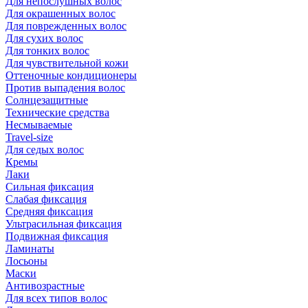
Для непослушных волос
Для окрашенных волос
Для поврежденных волос
Для сухих волос
Для тонких волос
Для чувствительной кожи
Оттеночные кондиционеры
Против выпадения волос
Солнцезащитные
Технические средства
Несмываемые
Travel-size
Для седых волос
Кремы
Лаки
Сильная фиксация
Слабая фиксация
Средняя фиксация
Ультрасильная фиксация
Подвижная фиксация
Ламинаты
Лосьоны
Маски
Антивозрастные
Для всех типов волос