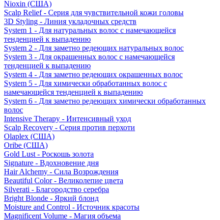
Nioxin (США)
Scalp Relief - Серия для чувствительной кожи головы
3D Styling - Линия укладочных средств
System 1 - Для натуральных волос с намечающейся
тенденцией к выпадению
System 2 - Для заметно редеющих натуральных волос
System 3 - Для окрашенных волос с намечающейся
тенденцией к выпадению
System 4 - Для заметно редеющих окрашенных волос
System 5 - Для химически обработанных волос с
намечающейся тенденцией к выпадению
System 6 - Для заметно редеющих химически обработанных
волос
Intensive Therapy - Интенсивный уход
Scalp Recovery - Серия против перхоти
Olaplex (США)
Oribe (США)
Gold Lust - Роскошь золота
Signature - Вдохновение дня
Hair Alchemy - Сила Возрождения
Beautiful Color - Великолепие цвета
Silverati - Благородство серебра
Bright Blonde - Яркий блонд
Moisture and Control - Источник красоты
Magnificent Volume - Магия объема