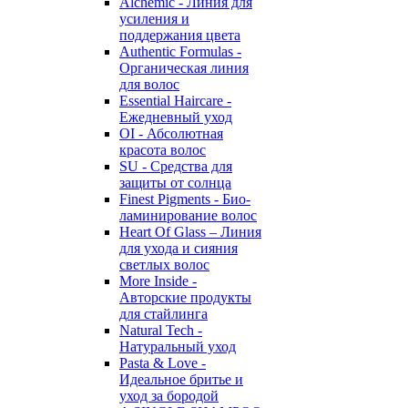
Alchemic - Линия для
усиления и
поддержания цвета
Authentic Formulas -
Органическая линия
для волос
Essential Haircare -
Eжедневный уход
OI - Абсолютная
красота волос
SU - Средства для
защиты от солнца
Finest Pigments - Био-
ламинирование волос
Heart Of Glass – Линия
для ухода и сияния
светлых волос
More Inside -
Авторские продукты
для стайлинга
Natural Tech -
Натуральный уход
Pasta & Love -
Идеальное бритье и
уход за бородой