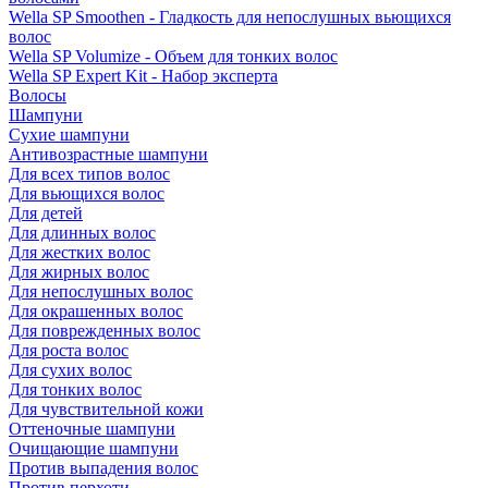
Wella SP Smoothen - Гладкость для непослушных вьющихся
волос
Wella SP Volumize - Объем для тонких волос
Wella SP Expert Kit - Набор эксперта
Волосы
Шампуни
Сухие шампуни
Антивозрастные шампуни
Для всех типов волос
Для вьющихся волос
Для детей
Для длинных волос
Для жестких волос
Для жирных волос
Для непослушных волос
Для окрашенных волос
Для поврежденных волос
Для роста волос
Для сухих волос
Для тонких волос
Для чувствительной кожи
Оттеночные шампуни
Очищающие шампуни
Против выпадения волос
Против перхоти