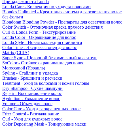
Принадлежности Londa
Londa Care - Коллекция по уходу за волосами
Blondes Unlimited - Креативная система для осветления волос
без фольги
Blondoran Blonding Powder - Препараты для осветления волос
Color Switch - Оттеночная краска прямого действия
Curl & Londa Form - Текстурирование
Londa Color - Окрашивание для волос
Londa Style - Новая коллекция стайлинга
Color Tune - Экспресс-тонер для волос
Matrix (США)
Super Sync - Щелочной безаммиачный краситель
SoColor - Стойкое окрашивание для волос
Moroccanoil (Израиль)
Styling - Стайлинг и укладка
Brushes - Брашинги и расчески
Treatment - Уход за волосами и кожей головы
Dry Shampoo - Сухие шампуни
Repair - Восстановление волос
Hydration - Увлажнение волос
Volume - Объем для волос
Color Care - Уход для окрашенных волос
Frizz Control - Разглаживание
Curl - Уход для кудрявых волос
Color Depositing Mask - Тонирующие маски