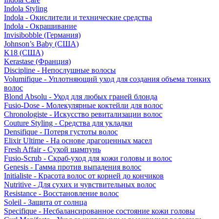
Indola Styling
Indola - Окислители и технические средства
Indola - Окрашивание
Invisibobble (Германия)
Johnson’s Baby (США)
K18 (США)
Kerastase (Франция)
Discipline - Непослушные волосы
Volumifique - Уплотняющий уход для создания объема тонких
волос
Blond Absolu - Уход для любых граней блонда
Fusio-Dose - Молекулярные коктейли для волос
Chronologiste - Искусство ревитализации волос
Couture Styling - Средства для укладки
Densifique - Потеря густоты волос
Elixir Ultime - На основе драгоценных масел
Fresh Affair - Сухой шампунь
Fusio-Scrub - Скраб-уход для кожи головы и волос
Genesis - Гамма против выпадения волос
Initialiste - Красота волос от корней до кончиков
Nutritive - Для сухих и чувствительных волос
Resistance - Восстановление волос
Soleil - Защита от солнца
Specifique - Несбалансированное состояние кожи головы