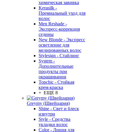
химическая завивка
Kerasilk -
Премиальный уход для
волос
Men Reshade -
Экспресс-коррекция
седины
New Blonde - Экспресс
осветление для
мелированных волос
Stylesign - Стайлинг
System -
Дополнительные
продукты при
окрашивании
Topchic - Стойкая
крем-краска
+ ЕЩЕ 8
Greymy (Швейцария)
Shine - Свет и блеск
изнутри
Style - Средства
укладки волос
Color - Линия для