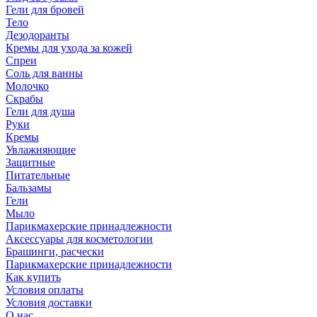
Гели для бровей
Тело
Дезодоранты
Кремы для ухода за кожей
Спреи
Соль для ванны
Молочко
Скрабы
Гели для душа
Руки
Кремы
Увлажняющие
Защитные
Питательные
Бальзамы
Гели
Мыло
Парикмахерские принадлежности
Аксессуары для косметологии
Брашинги, расчески
Парикмахерские принадлежности
Как купить
Условия оплаты
Условия доставки
О нас