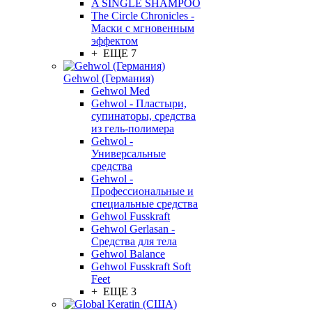
A SINGLE SHAMPOO
The Circle Chronicles -
Маски с мгновенным
эффектом
+ ЕЩЕ 7
Gehwol (Германия)
Gehwol Med
Gehwol - Пластыри,
супинаторы, средства
из гель-полимера
Gehwol -
Универсальные
средства
Gehwol -
Профессиональные и
специальные средства
Gehwol Fusskraft
Gehwol Gerlasan -
Средства для тела
Gehwol Balance
Gehwol Fusskraft Soft
Feet
+ ЕЩЕ 3