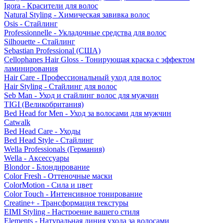
Igora - Красители для волос
Natural Styling - Химическая завивка волос
Osis - Стайлинг
Professionnelle - Укладочные средства для волос
Silhouette - Стайлинг
Sebastian Professional (США)
Cellophanes Hair Gloss - Тонирующая краска с эффектом
ламинирования
Hair Care - Профессиональный уход для волос
Hair Styling - Стайлинг для волос
Seb Man - Уход и стайлинг волос для мужчин
TIGI (Великобритания)
Bed Head for Men - Уход за волосами для мужчин
Catwalk
Bed Head Care - Уходы
Bed Head Style - Стайлинг
Wella Professionals (Германия)
Wella - Аксессуары
Blondor - Блондирование
Color Fresh - Оттеночные маски
ColorMotion - Сила и цвет
Color Touch - Интенсивное тонирование
Creatine+ - Трансформация текстуры
EIMI Styling - Настроение вашего стиля
Elements - Натуральная линия ухода за волосами