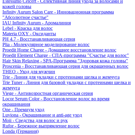
Estessimo Celcert - Селективная линия ухода за волосами и
кожей головы
Infinity Aurum Salon Care - Инновационная программа
"Абсолютное счастье"
IAU Infinity Aurum - Аромалиния
Lebel - Краска для волос
Materia OXY - Оксиданты
PH 4.7 - Восстанавливающая серия
Plia - Молекулярное моделирование волос
Proedit Home Charge - Домашнее восстановление волос
Proedit Element Charge - СПА-программа "Счастье для волос"
Hair Skin Relaxing - SPA-Программа "Здоровая кожа головы"
Proscenia - Восстанавливающая серия для окрашенных волос
THEO - Уход для мужчин
Trie - Линия для укладки с протеинами шелка и жемчуга
Trie Tuner - Линия для базовой укладки с протеинами шелка и
жемчуга
Viege - Антивозростная органическая серия
Locor Serum Color - Восстановление волос во время
окрашивания
One - Премиум уход
Luviona - Окрашивание и anti-age уход
Moii - Средства для волос и рук
Rufor - Бережное выпрямление волос
Londa (Германия)