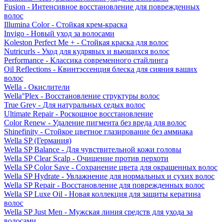
Fusion - Интенсивное восстановление для поврежденных
волос
Illumina Color - Стойкая крем-краска
Invigo - Новый уход за волосами
Koleston Perfect Me + - Стойкая краска для волос
Nutricurls - Уход для кудрявых и вьющихся волос
Performance - Классика современного стайлинга
Oil Reflections - Квинтэссенция блеска для сияния ваших
волос
Wella - Окислители
Wella°Plex - Восстановление структуры волос
True Grey - Для натуральных седых волос
Ultimate Repair - Роскошное восстановление
Color Renew - Удаление пигмента без вреда для волос
Shinefinity - Стойкое цветное глазирование без аммиака
Wella SP (Германия)
Wella SP Balance - Для чувствительной кожи головы
Wella SP Clear Scalp - Очищение против перхоти
Wella SP Color Save - Сохранение цвета для окрашенных волос
Wella SP Hydrate - Увлажнение для нормальных и сухих волос
Wella SP Repair - Восстановление для поврежденных волос
Wella SP Luxe Oil - Новая коллекция для защиты кератина
волос
Wella SP Just Men - Мужская линия средств для ухода за
волосами