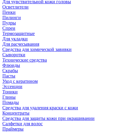
Для чувствительной кожи головы
Осветлители
Пенки
Пилинги
Пудры
Спреи
Термозащитные
Для укладки
Для расчесывания
Средства для химической завивки
Сыворотки
Технические средства
Флюиды
Скрабы
Пасты
Уход с кератином
Эссенции
Тоники
Глины
Помады
Средства для удаления краски с кожи
Концентраты
Средства для защиты кожи при окрашивании
Салфетки для волос
Праймеры