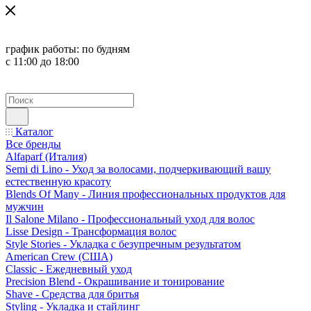
график работы:
по будням
с 11:00 до 18:00
Каталог
Все бренды
Alfaparf (Италия)
Semi di Lino - Уход за волосами, подчеркивающий вашу
естественную красоту
Blends Of Many - Линия профессиональных продуктов для
мужчин
Il Salone Milano - Профессиональный уход для волос
Lisse Design - Трансформация волос
Style Stories - Укладка с безупречным результатом
American Crew (США)
Classic - Ежедневный уход
Precision Blend - Окрашивание и тонирование
Shave - Средства для бритья
Styling - Укладка и стайлинг