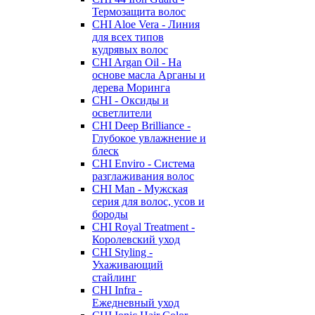
Термозащита волос
CHI Aloe Vera - Линия
для всех типов
кудрявых волос
CHI Argan Oil - На
основе масла Арганы и
дерева Моринга
CHI - Оксиды и
осветлители
CHI Deep Brilliance -
Глубокое увлажнение и
блеск
CHI Enviro - Система
разглаживания волос
CHI Man - Мужская
серия для волос, усов и
бороды
CHI Royal Treatment -
Королевский уход
CHI Styling -
Ухаживающий
стайлинг
CHI Infra -
Ежедневный уход