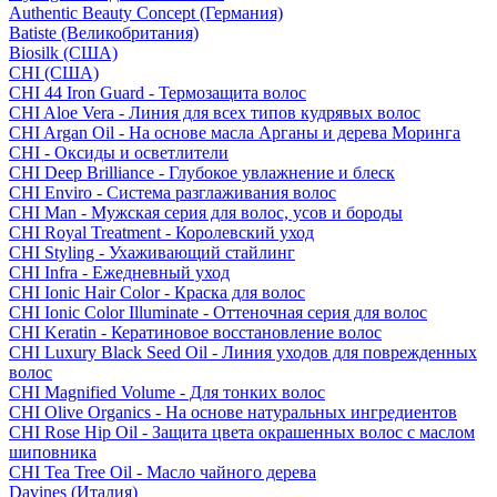
Authentic Beauty Concept (Германия)
Batiste (Великобритания)
Biosilk (США)
CHI (США)
CHI 44 Iron Guard - Термозащита волос
CHI Aloe Vera - Линия для всех типов кудрявых волос
CHI Argan Oil - На основе масла Арганы и дерева Моринга
CHI - Оксиды и осветлители
CHI Deep Brilliance - Глубокое увлажнение и блеск
CHI Enviro - Система разглаживания волос
CHI Man - Мужская серия для волос, усов и бороды
CHI Royal Treatment - Королевский уход
CHI Styling - Ухаживающий стайлинг
CHI Infra - Ежедневный уход
CHI Ionic Hair Color - Краска для волос
CHI Ionic Color Illuminate - Оттеночная серия для волос
CHI Keratin - Кератиновое восстановление волос
CHI Luxury Black Seed Oil - Линия уходов для поврежденных
волос
CHI Magnified Volume - Для тонких волос
CHI Olive Organics - На основе натуральных ингредиентов
CHI Rose Hip Oil - Защита цвета окрашенных волос с маслом
шиповника
CHI Tea Tree Oil - Масло чайного дерева
Davines (Италия)