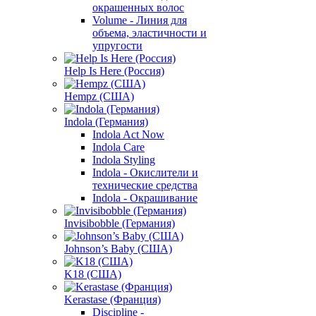
окрашенных волос
Volume - Линия для
объема, эластичности и
упругости
Help Is Here (Россия)
Hempz (США)
Indola (Германия)
Indola Act Now
Indola Care
Indola Styling
Indola - Окислители и
технические средства
Indola - Окрашивание
Invisibobble (Германия)
Johnson’s Baby (США)
K18 (США)
Kerastase (Франция)
Discipline -