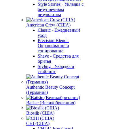
Style Stories - Укладка с
безупречным
результатом
American Crew (США)
Classic - Ежедневный
уход
Precision Blend -
Окрашивание и
тонирование
Shave - Средства для
бритья
Styling - Укладка и
стайлинг
Authentic Beauty Concept
(Германия)
Batiste (Великобритания)
Biosilk (США)
CHI (США)
CHI 44 Iron Guard -