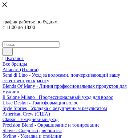
график работы:
по будням
с 11:00 до 18:00
Каталог
Все бренды
Alfaparf (Италия)
Semi di Lino - Уход за волосами, подчеркивающий вашу
естественную красоту
Blends Of Many - Линия профессиональных продуктов для
мужчин
Il Salone Milano - Профессиональный уход для волос
Lisse Design - Трансформация волос
Style Stories - Укладка с безупречным результатом
American Crew (США)
Classic - Ежедневный уход
Precision Blend - Окрашивание и тонирование
Shave - Средства для бритья
Styling - Укладка и стайлинг