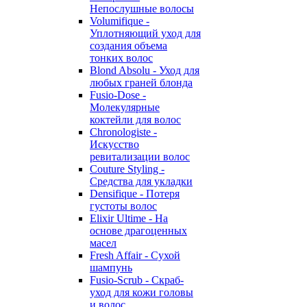
Непослушные волосы
Volumifique -
Уплотняющий уход для
создания объема
тонких волос
Blond Absolu - Уход для
любых граней блонда
Fusio-Dose -
Молекулярные
коктейли для волос
Chronologiste -
Искусство
ревитализации волос
Couture Styling -
Средства для укладки
Densifique - Потеря
густоты волос
Elixir Ultime - На
основе драгоценных
масел
Fresh Affair - Сухой
шампунь
Fusio-Scrub - Скраб-
уход для кожи головы
и волос