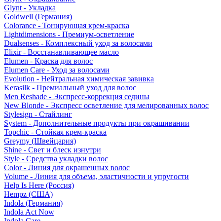
Glynt - Укладка
Goldwell (Германия)
Colorance - Тонирующая крем-краска
Lightdimensions - Премиум-осветление
Dualsenses - Комплексный уход за волосами
Elixir - Восстанавливающее масло
Elumen - Краска для волос
Elumen Care - Уход за волосами
Evolution - Нейтральная химическая завивка
Kerasilk - Премиальный уход для волос
Men Reshade - Экспресс-коррекция седины
New Blonde - Экспресс осветление для мелированных волос
Stylesign - Стайлинг
System - Дополнительные продукты при окрашивании
Topchic - Стойкая крем-краска
Greymy (Швейцария)
Shine - Свет и блеск изнутри
Style - Средства укладки волос
Color - Линия для окрашенных волос
Volume - Линия для объема, эластичности и упругости
Help Is Here (Россия)
Hempz (США)
Indola (Германия)
Indola Act Now
Indola Care