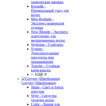
химическая завивка
Kerasilk -
Премиальный уход для
волос
Men Reshade -
Экспресс-коррекция
седины
New Blonde - Экспресс
осветление для
мелированных волос
Stylesign - Стайлинг
System -
Дополнительные
продукты при
окрашивании
Topchic - Стойкая
крем-краска
+ ЕЩЕ 8
Greymy (Швейцария)
Shine - Свет и блеск
изнутри
Style - Средства
укладки волос
Color - Линия для