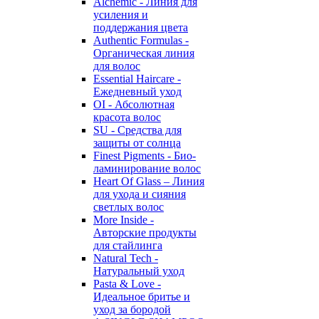
Alchemic - Линия для
усиления и
поддержания цвета
Authentic Formulas -
Органическая линия
для волос
Essential Haircare -
Eжедневный уход
OI - Абсолютная
красота волос
SU - Средства для
защиты от солнца
Finest Pigments - Био-
ламинирование волос
Heart Of Glass – Линия
для ухода и сияния
светлых волос
More Inside -
Авторские продукты
для стайлинга
Natural Tech -
Натуральный уход
Pasta & Love -
Идеальное бритье и
уход за бородой