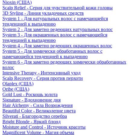
Nioxin (США)
Scalp Relief - Серия для чувствительной кожи головы
3D Styling - Линия укладочных средств
System 1 - Для натуральных волос с намечающейся
тенденцией к выпадению
System 2 - Для заметно редеющих натуральных волос
System 3 - Для окрашенных волос с намечающейся
тенденцией к выпадению
System 4 - Для заметно редеющих окрашенных волос
System 5 - Для химически обработанных волос с
намечающейся тенденцией к выпадению
System 6 - Для заметно редеющих химически обработанных
волос
Intensive Therapy - Интенсивный уход
Scalp Recovery - Серия против перхоти
Olaplex (США)
Oribe (США)
Gold Lust - Роскошь золота
Signature - Вдохновение дня
Hair Alchemy - Сила Возрождения
Beautiful Color - Великолепие цвета
Silverati - Благородство серебра
Bright Blonde - Яркий блонд
Moisture and Control - Источник красоты
Magnificent Volume - Магия объема