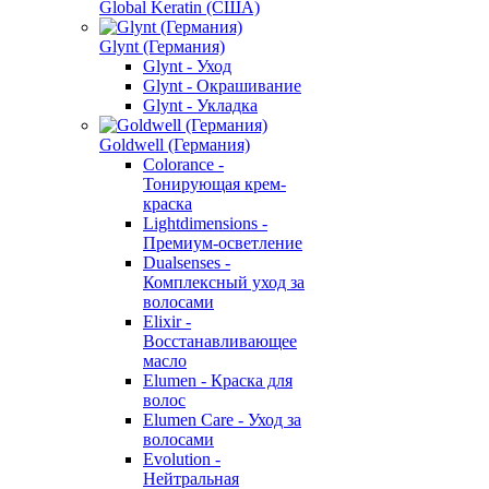
Global Keratin (США)
Glynt (Германия)
Glynt - Уход
Glynt - Окрашивание
Glynt - Укладка
Goldwell (Германия)
Colorance -
Тонирующая крем-
краска
Lightdimensions -
Премиум-осветление
Dualsenses -
Комплексный уход за
волосами
Elixir -
Восстанавливающее
масло
Elumen - Краска для
волос
Elumen Care - Уход за
волосами
Evolution -
Нейтральная