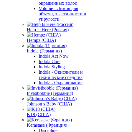
окрашенных волос
Volume - Линия для
объема, эластичности и
упругости
Help Is Here (Россия)
Hempz (США)
Indola (Германия)
Indola Act Now
Indola Care
Indola Styling
Indola - Окислители и
технические средства
Indola - Окрашивание
Invisibobble (Германия)
Johnson’s Baby (США)
K18 (США)
Kerastase (Франция)
Discipline -