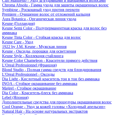
Curl Manifesto - Уход за кудрявыми и вьющимися волосами
Chroma Absolu - Гамма ухода для защиты окрашенных волос
Symbiose - Роскошный уход против перхоти
Premiere - Очищение волос от отложений кальция
Aura Botanica - Органическая линия ухода
Keune (Голландия)
Keune Semi Color - Полуперманентная краска для волос без
аммиака
Keune Tinta Color - Стойкая краска для волос
Keune Care - Уход
1922 by J.M. Keune - Мужская линия
Keune - Оксиды, порошки для осветления
Keune Style - Коллекция стайлинга
Keune Color Chameleon - Красители прямого действия
L'Oreal Professionnel (Франция)
Blond Studio - Полная гамма средств для блондирования
L'Oreal Professionnel - Оксиды
Dia Light - Кислотный краситель тон в тон без аммиака
INOA - Стойкое окрашивание без аммиака
Majirel - Стойкое окрашивание
Dia Color - Краситель-блеск без аммиака
Lebel (Япония)
Дополнительные средства для процедуры окрашивания волос
Cool Orange - Уход за кожей головы «Холодный апельсин»
Natural Hair - На основе натуральных экстрактов