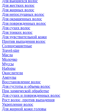
Для вьющихся волос
Для жестких волос
Для жирных волос
Для непослушных волос
Для окрашенных волос
Для поврежденных волос
Для сухих волос
Для тонких волос
Для чувствительной кожи
Против выпадения волос
Солнцезащитные
Travel-size
Масла
Молочко
Муссы
Наборы
Окислители
Ампулы
Восстановление волос
Для густоты и объема волос
При химической обработке
Для сухих и поврежденных волос
Рост волос, против выпадения
Укрепление волос
Для жирной кожи головы