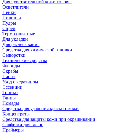
Для чувствительной кожи головы
Осветлители
Пенки
Пилинги
Пудры
Спреи
Термозащитные
Для укладки
Для расчесывания
Средства для химической завивки
Сыворотки
Технические средства
Флюиды
Скрабы
Пасты
Уход с кератином
Эссенции
Тоники
Глины
Помады
Средства для удаления краски с кожи
Концентраты
Средства для защиты кожи при окрашивании
Салфетки для волос
Праймеры