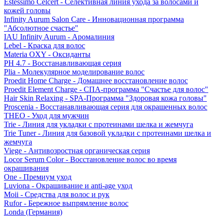
Estessimo Celcert - Селективная линия ухода за волосами и
кожей головы
Infinity Aurum Salon Care - Инновационная программа
"Абсолютное счастье"
IAU Infinity Aurum - Аромалиния
Lebel - Краска для волос
Materia OXY - Оксиданты
PH 4.7 - Восстанавливающая серия
Plia - Молекулярное моделирование волос
Proedit Home Charge - Домашнее восстановление волос
Proedit Element Charge - СПА-программа "Счастье для волос"
Hair Skin Relaxing - SPA-Программа "Здоровая кожа головы"
Proscenia - Восстанавливающая серия для окрашенных волос
THEO - Уход для мужчин
Trie - Линия для укладки с протеинами шелка и жемчуга
Trie Tuner - Линия для базовой укладки с протеинами шелка и
жемчуга
Viege - Антивозростная органическая серия
Locor Serum Color - Восстановление волос во время
окрашивания
One - Премиум уход
Luviona - Окрашивание и anti-age уход
Moii - Средства для волос и рук
Rufor - Бережное выпрямление волос
Londa (Германия)