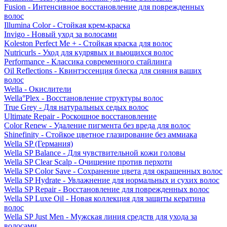
Fusion - Интенсивное восстановление для поврежденных
волос
Illumina Color - Стойкая крем-краска
Invigo - Новый уход за волосами
Koleston Perfect Me + - Стойкая краска для волос
Nutricurls - Уход для кудрявых и вьющихся волос
Performance - Классика современного стайлинга
Oil Reflections - Квинтэссенция блеска для сияния ваших
волос
Wella - Окислители
Wella°Plex - Восстановление структуры волос
True Grey - Для натуральных седых волос
Ultimate Repair - Роскошное восстановление
Color Renew - Удаление пигмента без вреда для волос
Shinefinity - Стойкое цветное глазирование без аммиака
Wella SP (Германия)
Wella SP Balance - Для чувствительной кожи головы
Wella SP Clear Scalp - Очищение против перхоти
Wella SP Color Save - Сохранение цвета для окрашенных волос
Wella SP Hydrate - Увлажнение для нормальных и сухих волос
Wella SP Repair - Восстановление для поврежденных волос
Wella SP Luxe Oil - Новая коллекция для защиты кератина
волос
Wella SP Just Men - Мужская линия средств для ухода за
волосами