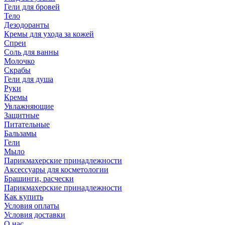
Гели для бровей
Тело
Дезодоранты
Кремы для ухода за кожей
Спреи
Соль для ванны
Молочко
Скрабы
Гели для душа
Руки
Кремы
Увлажняющие
Защитные
Питательные
Бальзамы
Гели
Мыло
Парикмахерские принадлежности
Аксессуары для косметологии
Брашинги, расчески
Парикмахерские принадлежности
Как купить
Условия оплаты
Условия доставки
О нас