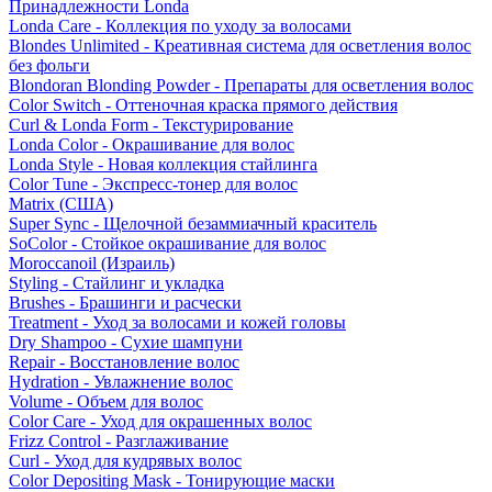
Принадлежности Londa
Londa Care - Коллекция по уходу за волосами
Blondes Unlimited - Креативная система для осветления волос
без фольги
Blondoran Blonding Powder - Препараты для осветления волос
Color Switch - Оттеночная краска прямого действия
Curl & Londa Form - Текстурирование
Londa Color - Окрашивание для волос
Londa Style - Новая коллекция стайлинга
Color Tune - Экспресс-тонер для волос
Matrix (США)
Super Sync - Щелочной безаммиачный краситель
SoColor - Стойкое окрашивание для волос
Moroccanoil (Израиль)
Styling - Стайлинг и укладка
Brushes - Брашинги и расчески
Treatment - Уход за волосами и кожей головы
Dry Shampoo - Сухие шампуни
Repair - Восстановление волос
Hydration - Увлажнение волос
Volume - Объем для волос
Color Care - Уход для окрашенных волос
Frizz Control - Разглаживание
Curl - Уход для кудрявых волос
Color Depositing Mask - Тонирующие маски