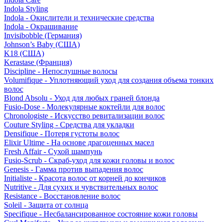
Indola Styling
Indola - Окислители и технические средства
Indola - Окрашивание
Invisibobble (Германия)
Johnson’s Baby (США)
K18 (США)
Kerastase (Франция)
Discipline - Непослушные волосы
Volumifique - Уплотняющий уход для создания объема тонких
волос
Blond Absolu - Уход для любых граней блонда
Fusio-Dose - Молекулярные коктейли для волос
Chronologiste - Искусство ревитализации волос
Couture Styling - Средства для укладки
Densifique - Потеря густоты волос
Elixir Ultime - На основе драгоценных масел
Fresh Affair - Сухой шампунь
Fusio-Scrub - Скраб-уход для кожи головы и волос
Genesis - Гамма против выпадения волос
Initialiste - Красота волос от корней до кончиков
Nutritive - Для сухих и чувствительных волос
Resistance - Восстановление волос
Soleil - Защита от солнца
Specifique - Несбалансированное состояние кожи головы