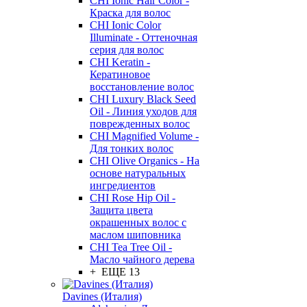
CHI Ionic Hair Color -
Краска для волос
CHI Ionic Color
Illuminate - Оттеночная
серия для волос
CHI Keratin -
Кератиновое
восстановление волос
CHI Luxury Black Seed
Oil - Линия уходов для
поврежденных волос
CHI Magnified Volume -
Для тонких волос
CHI Olive Organics - На
основе натуральных
ингредиентов
CHI Rose Hip Oil -
Защита цвета
окрашенных волос с
маслом шиповника
CHI Tea Tree Oil -
Масло чайного дерева
+ ЕЩЕ 13
Davines (Италия)