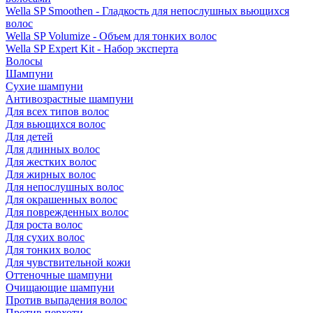
Wella SP Smoothen - Гладкость для непослушных вьющихся
волос
Wella SP Volumize - Объем для тонких волос
Wella SP Expert Kit - Набор эксперта
Волосы
Шампуни
Сухие шампуни
Антивозрастные шампуни
Для всех типов волос
Для вьющихся волос
Для детей
Для длинных волос
Для жестких волос
Для жирных волос
Для непослушных волос
Для окрашенных волос
Для поврежденных волос
Для роста волос
Для сухих волос
Для тонких волос
Для чувствительной кожи
Оттеночные шампуни
Очищающие шампуни
Против выпадения волос
Против перхоти