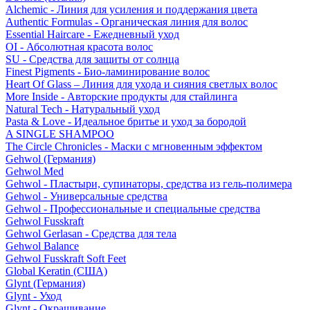
Alchemic - Линия для усиления и поддержания цвета
Authentic Formulas - Органическая линия для волос
Essential Haircare - Eжедневный уход
OI - Абсолютная красота волос
SU - Средства для защиты от солнца
Finest Pigments - Био-ламинирование волос
Heart Of Glass – Линия для ухода и сияния светлых волос
More Inside - Авторские продукты для стайлинга
Natural Tech - Натуральный уход
Pasta & Love - Идеальное бритье и уход за бородой
A SINGLE SHAMPOO
The Circle Chronicles - Маски с мгновенным эффектом
Gehwol (Германия)
Gehwol Med
Gehwol - Пластыри, супинаторы, средства из гель-полимера
Gehwol - Универсальные средства
Gehwol - Профессиональные и специальные средства
Gehwol Fusskraft
Gehwol Gerlasan - Средства для тела
Gehwol Balance
Gehwol Fusskraft Soft Feet
Global Keratin (США)
Glynt (Германия)
Glynt - Уход
Glynt - Окрашивание