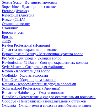
Serene Scalp - Истинная гармония
Supershine - Драгоценное сияние
Proraso (Италия)
RefectoCil (Австрия)
Reuzel (США)
Очищение волос
Стайлинг
Борода и усы
Бритье
Лицо
Revlon Professional (Испания)
Средства для окрашивания волос
Equave Instant Beauty - Мгновенная красота волос
Pro You - Для ухода и укладки волос
Revlonissimo 45 Days - Уход для окрашенных волосы
Style Masters - Средства для стайлинга
Revlon - Красители для волос
Orofluido - Уход за волосами
Uniq One - Уход в одном флаконе
ReStart - Переосмысленный уход за волосами
Schwarzkopf Professional (Германия)
Bonacure Hairtherapy - Уход за волосами
BlondMe - Осветление и уход за осветленными волосами
Goodbye - Нейтрализация нежелательных оттенков
Oxigenta - Окислители и средства для обесцвечивания