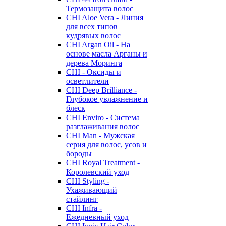
Термозащита волос
CHI Aloe Vera - Линия
для всех типов
кудрявых волос
CHI Argan Oil - На
основе масла Арганы и
дерева Моринга
CHI - Оксиды и
осветлители
CHI Deep Brilliance -
Глубокое увлажнение и
блеск
CHI Enviro - Система
разглаживания волос
CHI Man - Мужская
серия для волос, усов и
бороды
CHI Royal Treatment -
Королевский уход
CHI Styling -
Ухаживающий
стайлинг
CHI Infra -
Ежедневный уход