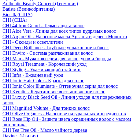
Authentic Beauty Concept (Германия)
Batiste (Великобритания)
Biosilk (США)
CHI (США)
CHI 44 Iron Guard - Термозащита волос
CHI Aloe Vera - Линия для всех типов кудрявых волос
CHI Argan Oil - На основе масла Арганы и дерева Моринга
CHI - Оксиды и осветлители
CHI Deep Brilliance - Глубокое увлажнение и блеск
CHI Enviro - Система разглаживания волос
CHI Man - Мужская серия для волос, усов и бороды
CHI Royal Treatment - Королевский уход
CHI Styling - Ухаживающий стайлинг
CHI Infra - Ежедневный уход
CHI Ionic Hair Color - Краска для волос
CHI Ionic Color Illuminate - Оттеночная серия для волос
CHI Keratin - Кератиновое восстановление волос
CHI Luxury Black Seed Oil - Линия уходов для поврежденных
волос
CHI Magnified Volume - Для тонких волос
CHI Olive Organics - На основе натуральных ингредиентов
CHI Rose Hip Oil - Защита цвета окрашенных волос с маслом
шиповника
CHI Tea Tree Oil - Масло чайного дерева
Davines (Италия)