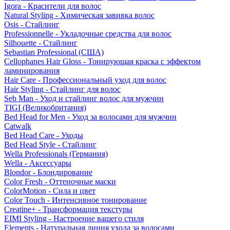
Igora - Красители для волос
Natural Styling - Химическая завивка волос
Osis - Стайлинг
Professionnelle - Укладочные средства для волос
Silhouette - Стайлинг
Sebastian Professional (США)
Cellophanes Hair Gloss - Тонирующая краска с эффектом
ламинирования
Hair Care - Профессиональный уход для волос
Hair Styling - Стайлинг для волос
Seb Man - Уход и стайлинг волос для мужчин
TIGI (Великобритания)
Bed Head for Men - Уход за волосами для мужчин
Catwalk
Bed Head Care - Уходы
Bed Head Style - Стайлинг
Wella Professionals (Германия)
Wella - Аксессуары
Blondor - Блондирование
Color Fresh - Оттеночные маски
ColorMotion - Сила и цвет
Color Touch - Интенсивное тонирование
Creatine+ - Трансформация текстуры
EIMI Styling - Настроение вашего стиля
Elements - Натуральная линия ухода за волосами