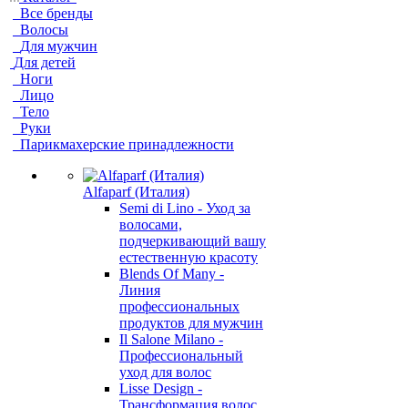
Все бренды
Волосы
Для мужчин
Для детей
Ноги
Лицо
Тело
Руки
Парикмахерские принадлежности
Alfaparf (Италия)
Semi di Lino - Уход за
волосами,
подчеркивающий вашу
естественную красоту
Blends Of Many -
Линия
профессиональных
продуктов для мужчин
Il Salone Milano -
Профессиональный
уход для волос
Lisse Design -
Трансформация волос