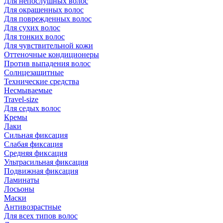
Для непослушных волос
Для окрашенных волос
Для поврежденных волос
Для сухих волос
Для тонких волос
Для чувствительной кожи
Оттеночные кондиционеры
Против выпадения волос
Солнцезащитные
Технические средства
Несмываемые
Travel-size
Для седых волос
Кремы
Лаки
Сильная фиксация
Слабая фиксация
Средняя фиксация
Ультрасильная фиксация
Подвижная фиксация
Ламинаты
Лосьоны
Маски
Антивозрастные
Для всех типов волос