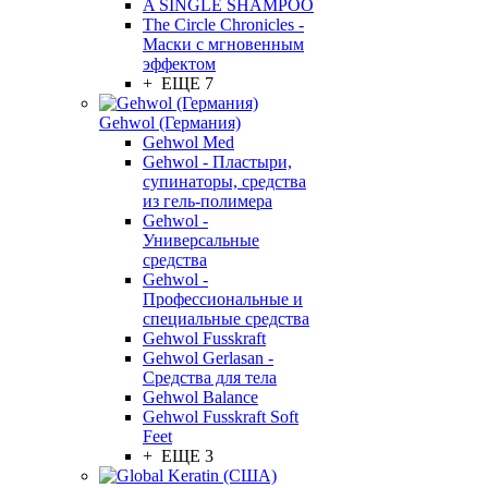
A SINGLE SHAMPOO
The Circle Chronicles -
Маски с мгновенным
эффектом
+ ЕЩЕ 7
Gehwol (Германия)
Gehwol Med
Gehwol - Пластыри,
супинаторы, средства
из гель-полимера
Gehwol -
Универсальные
средства
Gehwol -
Профессиональные и
специальные средства
Gehwol Fusskraft
Gehwol Gerlasan -
Средства для тела
Gehwol Balance
Gehwol Fusskraft Soft
Feet
+ ЕЩЕ 3